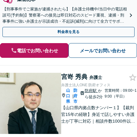
【刑事事件でご家族が逮捕されたら】【弁護士待機中/当日中の電話相
談可(予約制)】警察署への接見は即日対応のスピード重視、逮捕・刑
事事件に強い弁護士が示談成功・不起訴(減刑)に向けて全力でサポー
トします。【加害者側の相談専門】
料金表を見る
電話でお問い合わせ
メールでお問い合わせ
宮嵜 秀典
弁護士
弁護士法人ONE 防府オフィス
山
防
防府駅
か
営業時間：09:00~1
口
府
|
9:00（平日）
ら徒歩2分
県
市
【山口県内拠点数ナンバー１】【裁判
官15年の経験】身近で話しやすい弁護
士が丁寧に対応｜相談件数1000件以上
の実績をもとに、地域事情に寄り添っ
た適切なアドバイスを提供します。安