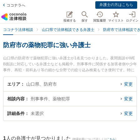
弁護士の方はこちら
ココナラへ
投稿する
探す
閲覧履歴
マイリスト
ログイン
ココナラ法律相談
山口県で法律相談できる弁護士
防府市で法律相談で
防府市の薬物犯罪に強い弁護士
山口県の防府市で薬物犯罪に強い弁護士が1名見つかりました。夜間面談やWE
B面談に対応している弁護士なども掲載中。刑事事件に関係する加害者側や少年
事件、再犯・前科あり等の細かな分野での絞り込み検索もでき便利です。特に
弁護士法人ONE 防府オフィスの宮嵜 秀典弁護士のプロフィール情報や弁護士費
用、強みなどが注目されています。『防府市で土日や夜間に発生した薬物犯罪
エリア
山口県、防府市
変更
のトラブルを今すぐに弁護士に相談したい』『薬物犯罪のトラブル解決の実績
豊富な近くの弁護士を検索したい』『初回相談無料で薬物犯罪を法律相談でき
相談内容
刑事事件、薬物犯罪
変更
る防府市内の弁護士に相談予約したい』などでお困りの相談者さんにおすすめ
です。
詳細条件
未選択
変更
1
人の弁護士が見つかりました
(検索結果について詳しくは
こちら
)