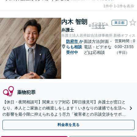
1件中 1-1件を表示
内木 智朗
東京都
インタビュ
ーを見る
弁護士
弁護士法人若井綜合法律事務所 新橋オフィス
営業時間：0
防府市
か
面談方法(対面・
らも相談
電話・ビデオな
0:00~23:55
受付中
ど)は応相談
（平日）
薬物犯罪
【休日・夜間相談可】関東エリア対応【即日接見可】弁護士が窓口と
なり、本人とご家族との橋渡しをします！いきなりの逮捕でも生活へ
の影響を最小限に抑えられるよう尽力「被害者との示談交渉をサポー
ト」「任意取調べにも対応」
料金表を見る