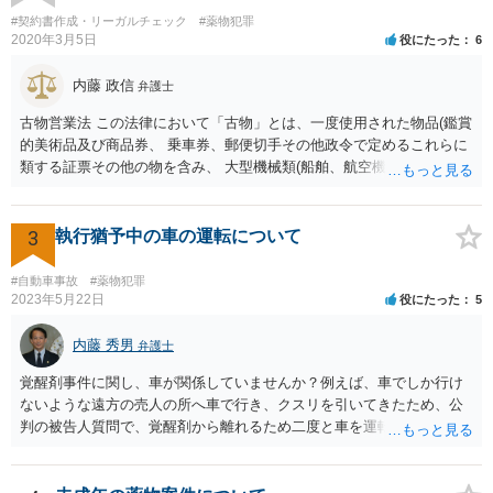
#契約書作成・リーガルチェック
#薬物犯罪
2020年3月5日
役にたった
6
内藤 政信
弁護士
古物営業法 この法律において「古物」とは、一度使用された物品(鑑賞
的美術品及び商品券、 乗車券、郵便切手その他政令で定めるこれらに
類する証票その他の物を含み、 大型機械類(船舶、航空機、工作機械そ
の他これらに類する物をいう。)で政令で 定めるものを除く。以下同
じ。)若しくは使用されない物品で使用のために取引 きされたもの又は
これらの物品に幾分の手入れをしたものをいう。 単純に言うと、一
3
執行猶予中の車の運転について
度、消費者の手に渡ったものは、法律上は、古物になります。 したが
って、転売するなら、許可証が必要ですが、取り締まりが追いつきま
#自動車事故
#薬物犯罪
せ んね。事実上、野放しですね。 また、アマゾンなどでは、独自に新
2023年5月22日
役にたった
5
品の定義を定めていますね。
内藤 秀男
弁護士
覚醒剤事件に関し、車が関係していませんか？例えば、車でしか行け
ないような遠方の売人の所へ車で行き、クスリを引いてきたため、公
判の被告人質問で、覚醒剤から離れるため二度と車を運転をしない、
と誓約したとか？ つまり、あなたの執行猶予中の前科と車の運転に関
連性があるかどうかです。 もし、まったく関連性がなく、あなたが言
うように悪質な道路交通法違反もせず、単純に過失運転致傷を起こし