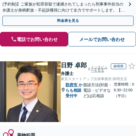
(予約制)】ご家族が犯罪容疑で逮捕されてしまったら刑事事件担当の
弁護士が身柄釈放・不起訴獲得に向けて全力でサポートします。【毎
月100名以上の相談実績】【全国対応】
料金表を見る
電話でお問い合わせ
メールでお問い合わせ
日野 卓郎
静岡県
インタビュ
ーを見る
弁護士
東京スタートアップ法律事務所 静岡支店
営業時間：0
防府市
か
面談方法(対面・
らも相談
電話・ビデオな
6:30~22:00
受付中
ど)は応相談
（平日）
薬物犯罪