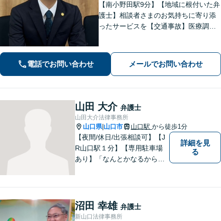
【南小野田駅9分】【地域に根付いた弁
護士】相談者さまのお気持ちに寄り添
ったサービスを【交通事故】医療調査
を徹底的に行い、然るべき補償を受け
られるようサポートします【相続】事
実調査と判例をリサーチし、不公平感
電話でお問い合わせ
メールでお問い合わせ
のない相続を実現【WEB面談】
山田 大介
弁護士
山田大介法律事務所
山口県
山口市
山口駅
から徒歩1分
|
【夜間/休日/出張相談可】【J
詳細を見
R山口駅１分】【専用駐車場
る
あり】「なんとかなるから大
丈夫」ではなく、まずはその
お悩みをお聞かせください。
個人・法人問わず、お困りの
方はお気軽にご相談くださ
沼田 幸雄
弁護士
い。
新山口法律事務所