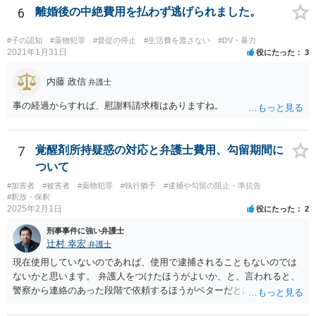
が行われ、その結果を受けて捜索差押許可状の発布を検討する、とい
6
離婚後の中絶費用を払わず逃げられました。
う流れになるでしょう。 恋人にあたる方とのやり取り中に薬物の存在
を疑われるやり取りが一切なく、共同所持が疑われる状況にないので
#子の認知
#薬物犯罪
#督促の停止
#生活費を渡さない
#DV・暴力
あれば、心配は特に必要ないかと思われます。
2021年1月31日
役にたった
3
内藤 政信
弁護士
事の経過からすれば、慰謝料請求権はありますね。
7
覚醒剤所持疑惑の対応と弁護士費用、勾留期間に
ついて
#加害者
#被害者
#薬物犯罪
#執行猶予
#逮捕や勾留の阻止・準抗告
#釈放・保釈
2025年2月1日
役にたった
2
刑事事件に強い弁護士
辻村 幸宏
弁護士
現在使用していないのであれば、使用で逮捕されることもないのでは
ないかと思います。 弁護人をつけたほうがよいか、と、言われると、
警察から連絡のあった段階で依頼するほうがベターだとは思います。
費用面は、各弁護士で異なりますので、お問合せいただくことをおす