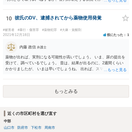
嫌疑不十分として起訴猶予となる可能性も否定できないように思いま
す。
10
彼氏のDV、逮捕されてから薬物使用発覚
#被害者
#暴行・傷害罪
#薬物犯罪
#大麻・覚醒剤
2021年12月18日
役にたった
1
内藤 政信
弁護士
薬物が出れば、実刑になる可能性が高いでしょう。 いま、尿の提出を
受けて、調べているでしょう。 昔は、結果が出るのに、2週間くらい
かかりましたが、 いまは早いでしょうね。 出れば、スマホの押収と家
宅捜索ですね。
もっとみる
近くの市区町村を選び直す
中部
山口市
防府市
下松市
周南市