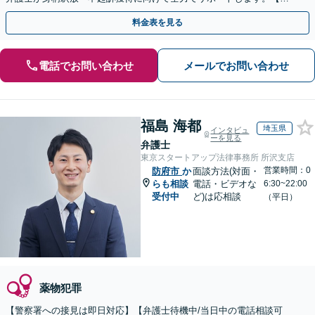
月100名以上の相談実績】【全国対応】
料金表を見る
電話でお問い合わせ
メールでお問い合わせ
福島 海都
埼玉県
インタビュ
ーを見る
弁護士
東京スタートアップ法律事務所 所沢支店
営業時間：0
防府市
か
面談方法(対面・
らも相談
電話・ビデオな
6:30~22:00
受付中
ど)は応相談
（平日）
薬物犯罪
【警察署への接見は即日対応】【弁護士待機中/当日中の電話相談可