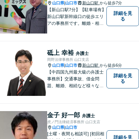
山口県
山口市
新山口駅
から徒歩7分
|
【新山口駅7分】【駐車場有】
詳細を見
新山口駅新幹線口の徒歩エリ
る
アの事務所です。離婚・相続
などの家庭紛争、個別労使紛
争などを中心として相談をさ
せていただいております。気
になることがあれば、おたず
砥上 幸裕
弁護士
ねください。
岡野法律事務所 山口支店
山口県
山口市
新山口駅
から徒歩6分
|
【中四国九州最大級の弁護士
詳細を見
事務所】交通事故、借金問
る
題、離婚、相続など様々な問
題について、「何度でも無
料」の相談を行っています！
まずはお気軽にご相談くださ
い！
金子 好一郎
弁護士
虎ノ門法律経済事務所 山口支店
山口県
山口市
|
[土曜・夜間も相談可] [初回相
詳細を見