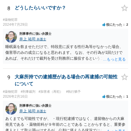
すめします。勾留については、そもそも逮捕されるかどうかもわかり
ませんが、逮捕された場合には基本的には10日処理となるのではない
8
どうしたらいいですか？
かと思います。
#薬物犯罪
2024年7月29日
役にたった
2
刑事事件に強い弁護士
井上 祐司
弁護士
睡眠薬を飲ませただけで、特段意に反する性行為等がなかった場合、
傷害罪のみの成立になると思われます。 なお、その行為が1回だけで
あれば、それだけで裁判を受け刑務所に服役するということは考えに
くいです。
9
大麻所持での逮捕歴がある場合の再逮捕の可能性
について
#薬物犯罪
#刑事裁判
#加害者（再犯）
#執行猶予
2026年2月16日
役にたった
1
刑事事件に強い弁護士
井上 祐司
弁護士
あくまでも可能性ですが、 ・現行犯逮捕ではなく、遺留物からの大麻
発見である ・薬物前科が９年前のことである ことからすると、重要参
考人として取り調べはするが、公判に堪えうる状況ではないとして、