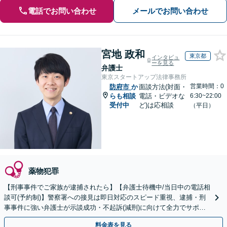
電話でお問い合わせ
メールでお問い合わせ
宮地 政和
東京都
インタビュ
ーを見る
弁護士
東京スタートアップ法律事務所
営業時間：0
防府市
か
面談方法(対面・
らも相談
電話・ビデオな
6:30~22:00
受付中
ど)は応相談
（平日）
薬物犯罪
【刑事事件でご家族が逮捕されたら】【弁護士待機中/当日中の電話相
談可(予約制)】警察署への接見は即日対応のスピード重視、逮捕・刑
事事件に強い弁護士が示談成功・不起訴(減刑)に向けて全力でサポー
トします。【加害者側の相談専門】
料金表を見る