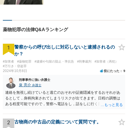
トワークを活かし、寄り添い
ながらサポートをいたしま
す。お困りの方はお気軽にご
相談ください。
薬物犯罪の法律Q&Aランキング
1
警察からの呼び出しに対応しないと逮捕されるの
か？
#加害者
#薬物犯罪
#逮捕や勾留の阻止・準抗告
#刑事裁判
#加害者（再犯）
#万引き・窃盗罪
2024年10月8日
役にたった
9
刑事事件に強い弁護士
泉 亮介
弁護士
連絡を無視し続けていると逃亡のおそれや証拠隠滅をするおそれがあ
るとして，身柄拘束されてしまうリスクが出てきます。日程の調整は
ある程度可能ですので，警察へ電話をし，話をしに行く日程の調整を
された方が良いでしょう。 もし一人で行くことが不安であれば，弁護
士に同行を依頼することも可能です。
2
古物商の中古品の定義について質問です。