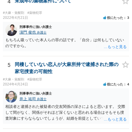
4
未成年の薬物案件について
ただけなら、通常は、異種犯罪の執行猶予を取り消されることはあり
ません。もちろん、初犯の人でも一発で公判請求されるような重大事
#大麻・覚醒剤
#薬物犯罪
故（例えば、複数人が亡くなるとか、無車検・無保険で後遺障害を生
2022年4月21日
役にたった
3
じた被害者への賠償が全くできないとか。）などでなければ、交通事
刑事事件に強い弁護士
故についてしっかり反省し、相手方への賠償責任を果たすことができ
濵門 俊也
弁護士
れば、異種前科で執行猶予中であっても、罰金刑で済み、執行猶予を
もちろん吸っていた本人らの罪の話です。「自分」は何もしていない
取り消されない可能性が高いです。 通勤で車を使われていたり、趣味
のですから。
が車の運転なのですね。 一番大事なことは、あなたが二度と覚醒剤に
手を出さず、まじめに立派な社会人として生活することです。クスリ
とは決別するため、車の運転で気分転換することもとても良いことだ
5
同棲していない恋人が大麻所持で逮捕された際の
と思います。 人生は、その気があれば、十分やり直せます。頑張って
ください。
家宅捜査の可能性
#大麻・覚醒剤
#薬物犯罪
2024年4月24日
役にたった
4
刑事事件に強い弁護士
井上 祐司
弁護士
相談者と逮捕された被疑者の交友関係の深さによると思います。 交際
して間がなく、関係がそれほど深くないと思われる場合はそもそも捜
査対象にすらならないでしょうが、結婚を前提としていて、頻繁にLIN
E等のやり取りをしており、そのやり取りの中に薬物の存在を疑わせる
ものがある、という事情が存在する場合、まずは任意での参考人聴取