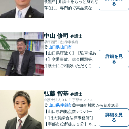
談無料] 弁護士をもっと身近な
る
存在に。専門的で高品質なリ
ーガルサービスを提供しま
す。
中山 修司
弁護士
県庁西門口法律事務所
山口県
山口市
|
【山口県庁近く】【駐車場あ
詳細を見
り】交通事故、借金問題等、
る
弁護士にご相談いただくこと
で解決の道筋が開ける可能性
が高まります。ぜひ一度ご相
談ください。専門知識を有す
る弁護士が、客観的視点から
弘藤 智基
弁護士
事案を検討し、最適の解決方
弁護士法人ＯＮＥ 宇部オフィス
法を探ります。
山口県
宇部市
宇部新川駅
から徒歩10分
|
【山口県内拠点数ナンバー
詳細を見
１”旧大賀綜合法律事務所"】
る
【宇部市役所徒歩５分】ネッ