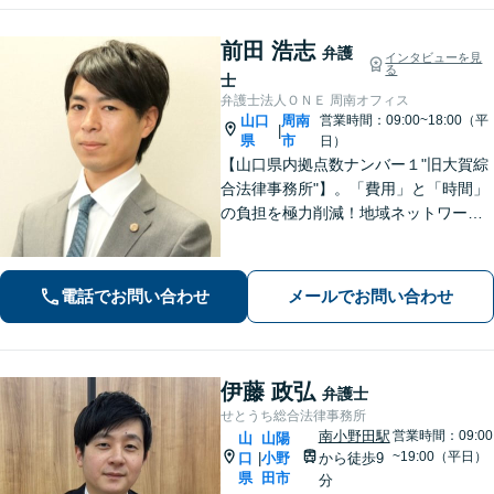
前田 浩志
弁護
インタビューを見
る
士
弁護士法人ＯＮＥ 周南オフィス
山口
周南
営業時間：09:00~18:00（平
|
県
市
日）
【山口県内拠点数ナンバー１"旧大賀綜
合法律事務所"】。「費用」と「時間」
の負担を極力削減！地域ネットワーク
を活用し、依頼者が望む解決を目指し
ます。お気軽にご相談ください。【相
続・遺言に強い】不動産の売却や相続
電話でお問い合わせ
メールでお問い合わせ
税対策なども親身に対応◎
伊藤 政弘
弁護士
せとうち総合法律事務所
南小野田駅
営業時間：09:00
山
山陽
~19:00（平日）
口
小野
から徒歩9
|
県
田市
分