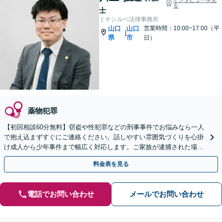
る
士
ミチシルベ法律事務所
山口
山口
営業時間：10:00~17:00（平
|
県
市
日）
薬物犯罪
【初回相談60分無料】窃盗や性犯罪などの刑事事件でお悩みなら一人
で抱え込まずすぐにご連絡ください。話しやすい雰囲気づくりを心掛
け成人から少年事件まで幅広く対応します。ご家族が逮捕された場合
も迅速にサポート。【web面談可能】
料金表を見る
電話でお問い合わせ
メールでお問い合わせ