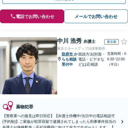
電話でお問い合わせ
メールでお問い合わせ
中川 浩秀
弁護士
東京都
東京スタートアップ法律事務所
営業時間：0
防府市
か
面談方法(対面・
らも相談
電話・ビデオな
6:30~22:00
受付中
ど)は応相談
（平日）
薬物犯罪
【警察署への接見は即日対応】【弁護士待機中/当日中の電話相談可
(予約制)】ご家族が犯罪容疑で逮捕されてしまったら刑事事件担当の
弁護士が身柄釈放・不起訴獲得に向けて全力でサポートします。【毎