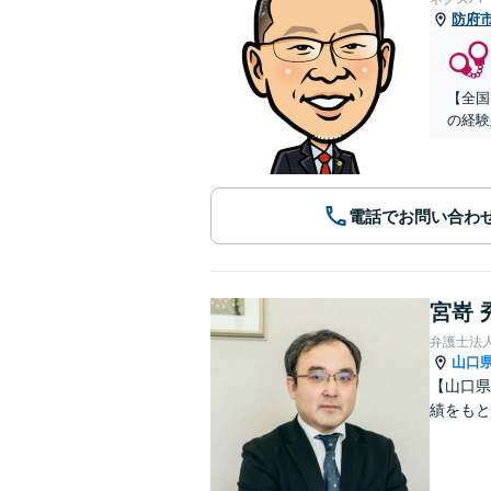
防府
【全国
の経験
電話でお問い合わ
宮嵜 
弁護士法人
山口
【山口県
績をも