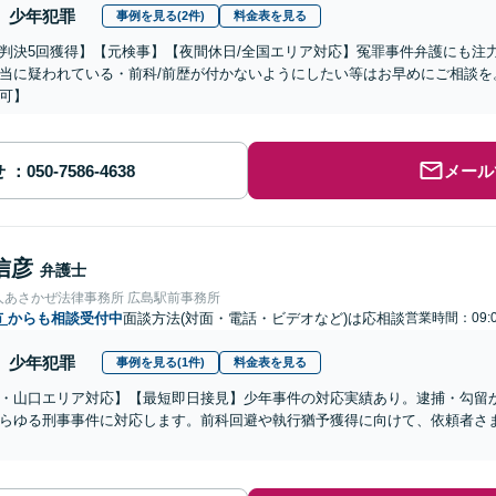
少年犯罪
事例を見る(2件)
料金表を見る
判決5回獲得】【元検事】【夜間休日/全国エリア対応】冤罪事件弁護にも注
当に疑われている・前科/前歴が付かないようにしたい等はお早めにご相談を
可】
せ
メール
信彦
弁護士
人あさかぜ法律事務所 広島駅前事務所
市
からも相談受付中
面談方法(対面・電話・ビデオなど)は応相談
営業時間：09:0
少年犯罪
事例を見る(1件)
料金表を見る
・山口エリア対応】【最短即日接見】少年事件の対応実績あり。逮捕・勾留
らゆる刑事事件に対応します。前科回避や執行猶予獲得に向けて、依頼者さ