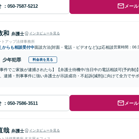
せ
メール
政和
弁護士
インタビューを見る
ートアップ法律事務所
市
からも相談受付中
面談方法(対面・電話・ビデオなど)は応相談
営業時間：06:3
少年犯罪
料金表を見る
事件でご家族が逮捕されたら】【弁護士待機中/当日中の電話相談可(予約制
、逮捕・刑事事件に強い弁護士が示談成功・不起訴(減刑)に向けて全力でサ
せ
メール
直哉
弁護士
インタビューを見る
ート法律事務所 名古屋オフィス