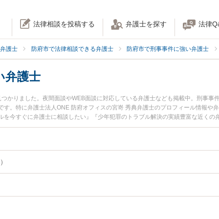
法律相談を投稿する
弁護士を探す
法律Q
弁護士
防府市で法律相談できる弁護士
防府市で刑事事件に強い弁護士
い弁護士
見つかりました。夜間面談やWEB面談に対応している弁護士なども掲載中。刑事事
です。特に弁護士法人ONE 防府オフィスの宮嵜 秀典弁護士のプロフィール情報や
ルを今すぐに弁護士に相談したい』『少年犯罪のトラブル解決の実績豊富な近くの
したい』などでお困りの相談者さんにおすすめです。
）