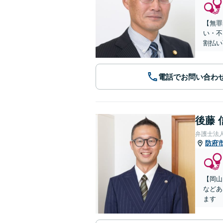
【無罪
い・不
割払い
電話でお問い合わ
後藤 
弁護士法
防府
【岡山
などあ
ます