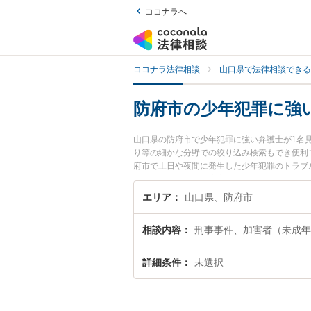
ココナラへ
ココナラ法律相談
山口県で法律相談できる
防府市の少年犯罪に強
山口県の防府市で少年犯罪に強い弁護士が1名
り等の細かな分野での絞り込み検索もでき便利
府市で土日や夜間に発生した少年犯罪のトラブ
を法律相談できる防府市内の弁護士に相談予約
エリア
山口県、防府市
相談内容
刑事事件、加害者（未成年
詳細条件
未選択