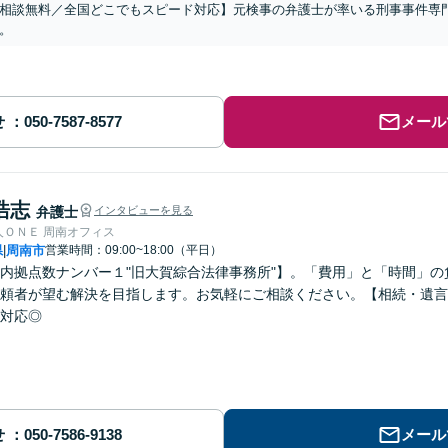
相談無料／全国どこでもスピード対応】元検事の弁護士が率いる刑事事件専
。
せ
メール
浩志
弁護士
インタビューを見る
人ＯＮＥ 周南オフィス
県
周南市
営業時間：09:00~18:00（平日）
|
内拠点数ナンバー１"旧大賀綜合法律事務所"】。「費用」と「時間」
頼者が望む解決を目指します。お気軽にご相談ください。【相続・遺言
対応◎
せ
メール