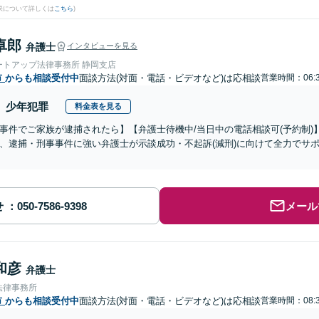
果について詳しくは
こちら
)
卓郎
弁護士
インタビューを見る
ートアップ法律事務所 静岡支店
市
からも相談受付中
面談方法(対面・電話・ビデオなど)は応相談
営業時間：06:3
少年犯罪
料金表を見る
事件でご家族が逮捕されたら】【弁護士待機中/当日中の電話相談可(予約制
、逮捕・刑事事件に強い弁護士が示談成功・不起訴(減刑)に向けて全力でサ
せ
メール
和彦
弁護士
法律事務所
市
からも相談受付中
面談方法(対面・電話・ビデオなど)は応相談
営業時間：08:3