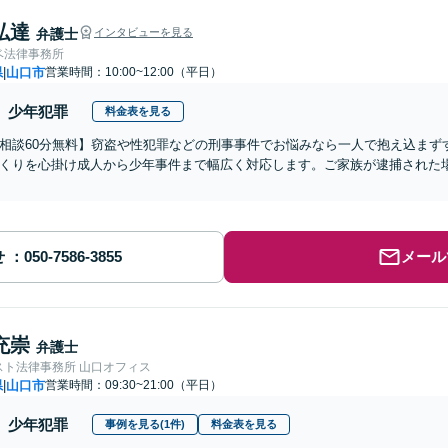
弘達
弁護士
インタビューを見る
ベ法律事務所
県
山口市
営業時間：10:00~12:00（平日）
|
少年犯罪
料金表を見る
相談60分無料】窃盗や性犯罪などの刑事事件でお悩みなら一人で抱え込まず
くりを心掛け成人から少年事件まで幅広く対応します。ご家族が逮捕された場
せ
メール
充崇
弁護士
スト法律事務所 山口オフィス
県
山口市
営業時間：09:30~21:00（平日）
|
少年犯罪
事例を見る(1件)
料金表を見る