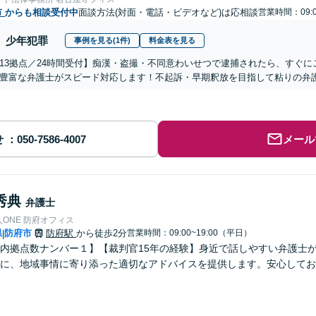
市
からも相談受付中
面談方法(対面・電話・ビデオなど)は応相談
営業時間：09:0
少年犯罪
事例を見る(1件)
料金表を見る
13拠点／24時間受付】痴漢・盗撮・不同意わいせつで逮捕されたら、すぐ
豊富な弁護士がスピード対応します！不起訴・早期釈放を目指して粘りの弁
せ
メール
秀典
弁護士
ONE 防府オフィス
県
防府市
防府駅
から徒歩2分
営業時間：09:00~19:00（平日）
|
内拠点数ナンバー１】【裁判官15年の経験】身近で話しやすい弁護士が
とに、地域事情に寄り添った適切なアドバイスを提供します。安心してお