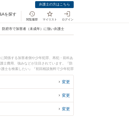
弁護士の方はこちら
&Aを探す
閲覧履歴
マイリスト
ログイン
防府市で加害者（未成年）に強い弁護士
件に関係する加害者側や少年犯罪、再犯・前科あ
弁護士費用、強みなどが注目されています。『防
弁護士を検索したい』『初回相談無料で少年犯罪
変更
変更
変更