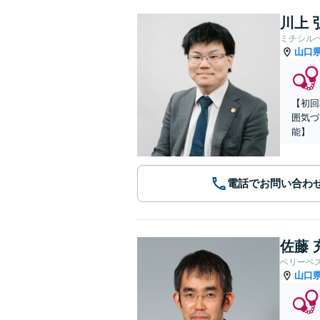
川上 
ミチシル
山口
【初回
囲気づ
能】
電話でお問い合わ
佐藤 
ベリーベ
山口