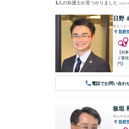
1
人の弁護士が見つかりました
(検索結
日野 
東京スタ
防府
【刑事
ド重視
門】
電話でお問い合わ
板垣 
岡山中央
防府