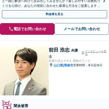
と一緒に解決へ向けて歩み出してみませんか？親しみやすい雰囲気づ
くりを心掛け、あなたの現状に合わせた最適な方法をご提案します。
【山口駅徒歩13分】【駐車場完備】
料金表を見る
電話でお問い合わせ
メールでお問い合わせ
前田 浩志
弁護
インタビューを見
る
士
弁護士法人ＯＮＥ 周南オフィス
山口県
周南市
営業時間：本日定休日
|
闇金被害