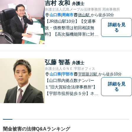
吉村 友和
弁護士
弁護士法人広島メープル法律事務所 周南事務所
山口県
周南市
徳山駅
から徒歩10分
|
【JR徳山駅10分】【交通事
詳細を見
故・債務整理は初回相談無
る
料】【高次脳機能障害に対応
可】依頼者の希望や気持ちを
真摯に受け止め、粘り強く対
応。「人生・企業運営のパー
トナー」として、お客さまに
弘藤 智基
弁護士
寄り添いますので、お気軽に
弁護士法人ＯＮＥ 宇部オフィス
ご相談ください。
山口県
宇部市
宇部新川駅
から徒歩10分
|
【山口県内拠点数ナンバー
詳細を見
１”旧大賀綜合法律事務所"】
る
【宇部市役所徒歩５分】ネッ
トワークを活かし、寄り添い
ながらサポートをいたしま
す。お困りの方はお気軽にご
相談ください。
闇金被害の法律Q&Aランキング