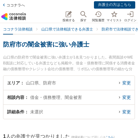
弁護士の方はこちら
ココナラへ
投稿する
探す
閲覧履歴
マイリスト
ログイン
ココナラ法律相談
山口県で法律相談できる弁護士
防府市で法律相談で
防府市の闇金被害に強い弁護士
山口県の防府市で闇金被害に強い弁護士が1名見つかりました。夜間面談やWE
B面談に対応している弁護士なども掲載中。借金・債務整理に関係する消費者金
融の債務整理やクレジット会社の債務整理、リボ払いの債務整理等の細かな分
野での絞り込み検索もでき便利です。特に弁護士法人ONE 防府オフィスの宮嵜
秀典弁護士のプロフィール情報や弁護士費用、強みなどが注目されています。
エリア
山口県、防府市
変更
『防府市で土日や夜間に発生した闇金被害のトラブルを今すぐに弁護士に相談
したい』『闇金被害のトラブル解決の実績豊富な近くの弁護士を検索したい』
相談内容
借金・債務整理、闇金被害
変更
『初回相談無料で闇金被害を法律相談できる防府市内の弁護士に相談予約した
い』などでお困りの相談者さんにおすすめです。
詳細条件
未選択
変更
1
人の弁護士が見つかりました
(検索結果について詳しくは
こちら
)