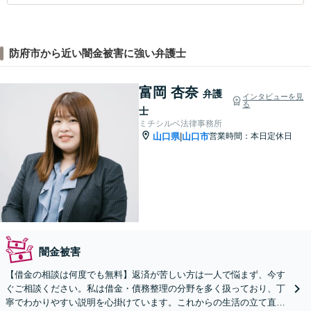
防府市から近い闇金被害に強い弁護士
富岡 杏奈
弁護
インタビューを見
る
士
ミチシルベ法律事務所
山口県
山口市
営業時間：本日定休日
|
闇金被害
【借金の相談は何度でも無料】返済が苦しい方は一人で悩まず、今す
ぐご相談ください。私は借金・債務整理の分野を多く扱っており、丁
寧でわかりやすい説明を心掛けています。これからの生活の立て直し