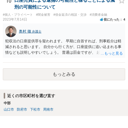
10
口座売買による逮捕の可能性と喋ることによる減
刑の可能性について
#個人・プライベート
#闇金被害
#借金返済の相談・交渉
#消費者金融
2023年7月14日
役にたった
4
奥村 徹
弁護士
犯収法の口座提供罪を疑われます。 早期に自首すれば、刑事処分は軽
減されると思います。 自分から行く方が、口座提供に追い込まれる事
情なども説明しやすいでしょう。 普通は罰金ですが、 起訴猶予も多い
ので有効だと思います。
もっとみる
近くの市区町村を選び直す
中部
山口市
防府市
下松市
周南市