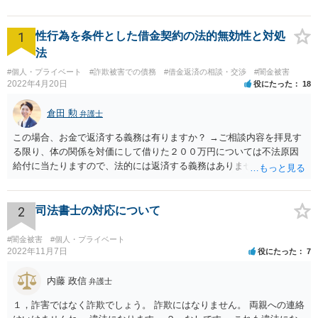
1
性行為を条件とした借金契約の法的無効性と対処
法
#個人・プライベート
#詐欺被害での債務
#借金返済の相談・交渉
#闇金被害
2022年4月20日
役にたった
18
倉田 勲
弁護士
この場合、お金で返済する義務は有りますか？ →ご相談内容を拝見す
る限り、体の関係を対価にして借りた２００万円については不法原因
給付に当たりますので、法的には返済する義務はありません。家族に
連絡するなど脅しをしてくるようでしたら、警察でご相談されること
をお勧めします。
2
司法書士の対応について
#闇金被害
#個人・プライベート
2022年11月7日
役にたった
7
内藤 政信
弁護士
１，詐害ではなく詐欺でしょう。 詐欺にはなりません。 両親への連絡