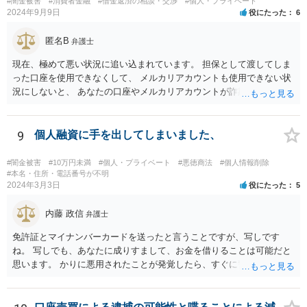
#闇金被害
#消費者金融
#借金返済の相談・交渉
#個人・プライベート
2024年9月9日
役にたった
6
匿名B
弁護士
現在、極めて悪い状況に追い込まれています。 担保として渡してしま
った口座を使用できなくして、 メルカリアカウントも使用できない状
況にしないと、 あなたの口座やメルカリアカウントが詐欺や闇金の取
引に利用される可能性があります。 そうなると、あなたは口座提供の
容疑で警察の調べを受けたり、第三者から損害賠償請求をされるなど
の過酷な状況へと追い込まれていきます。 警察や、金融機関、メルカ
9
個人融資に手を出してしまいました、
リと至急相談して対応されてください。
#闇金被害
#10万円未満
#個人・プライベート
#悪徳商法
#個人情報削除
#本名・住所・電話番号が不明
2024年3月3日
役にたった
5
内藤 政信
弁護士
免許証とマイナンバーカードを送ったと言うことですが、写しです
ね。 写しでも、あなたに成りすまして、お金を借りることは可能だと
思います。 かりに悪用されたことが発覚したら、すぐに警察に相談し
て下さい。