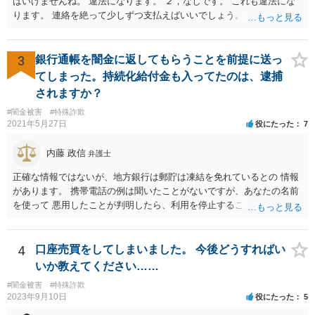
はいけませんね。 違法になります。 ２，なしです。 これも違法にな
ります。 連絡を絶って少しずつ支払えばいいでしょう。
3
銀行通帳を闇金に返してもらうことを前提に送っ
てしまった。持続化給付金も入ってたのは、逮捕
されますか？
#闇金被害
#特殊詐欺
2021年5月27日
役にたった
7
内藤 政信
弁護士
正確な情報ではないが、地方銀行は郵貯は凍結を免れているとの 情報
があります。 携帯電話の例は聞いたことがないですが、あなたの名前
を使って 悪用したことが判明したら、利用を停止することもあるでし
ょう。 その場合、他の会社の携帯ならば、大丈夫と思います。
4
口座売買をしてしまいました。 今後どうすればい
いか教えてください……
#闇金被害
#特殊詐欺
2023年9月10日
役にたった
5