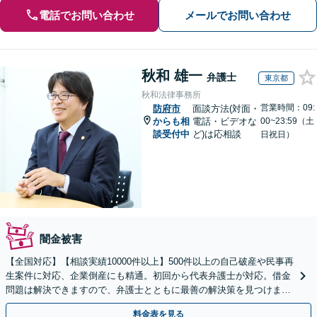
電話でお問い合わせ
メールでお問い合わせ
秋和 雄一
弁護士
東京都
秋和法律事務所
営業時間：09:
防府市
面談方法(対面・
からも相
電話・ビデオな
00~23:59（土
談受付中
ど)は応相談
日祝日）
闇金被害
【全国対応】【相談実績10000件以上】500件以上の自己破産や民事再
生案件に対応、企業倒産にも精通。初回から代表弁護士が対応。借金
問題は解決できますので、弁護士とともに最善の解決策を見つけまし
ょう【初回相談無料】【法テラス利用可】
料金表を見る