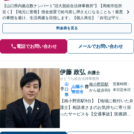
【山口県内拠点数ナンバー１"旧大賀綜合法律事務所"】【周南市役所
近く】【地元に密着】借金放置で給与差し押さえになることも！最悪
の事態を避け、生活再建を目指します。【個人再生】「自宅は守りた
い」などご要望があればお気軽にお申し出ください。
料金表を見る
電話でお問い合わせ
メールでお問い合わせ
伊藤 政弘
弁護士
せとうち総合法律事務所
山
南小野田駅
営業時間：
山陽小
口
|
本日定休日
から徒歩9分
野田市
県
【南小野田駅9分】【地域に根付いた弁
護士】相談者さまのお気持ちに寄り添
ったサービスを【交通事故】医療調査
を徹底的に行い、然るべき補償を受け
られるようサポートします【相続】事
実調査と判例をリサーチし、不公平感