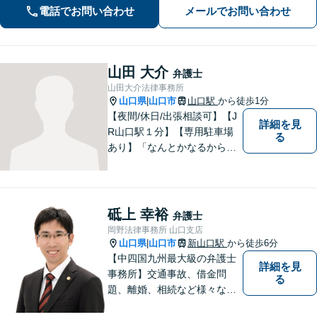
電話でお問い合わせ
メールでお問い合わせ
のない相続を実現【WEB面談】
山田 大介
弁護士
山田大介法律事務所
山口県
山口市
山口駅
から徒歩1分
|
【夜間/休日/出張相談可】【J
詳細を見
R山口駅１分】【専用駐車場
る
あり】「なんとかなるから大
丈夫」ではなく、まずはその
お悩みをお聞かせください。
個人・法人問わず、お困りの
方はお気軽にご相談くださ
砥上 幸裕
弁護士
い。
岡野法律事務所 山口支店
山口県
山口市
新山口駅
から徒歩6分
|
【中四国九州最大級の弁護士
詳細を見
事務所】交通事故、借金問
る
題、離婚、相続など様々な問
題について、「何度でも無