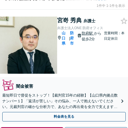
1件中 1-1件を表示
宮嵜 秀典
弁護士
弁護士法人ONE 防府オフィス
山
防
防府駅
から
営業時間：本
口
府
|
日定休日
徒歩2分
県
市
闇金被害
最短即日で督促をストップ！【裁判官15年の経験】【山口県内拠点数
ナンバー１】「返済が苦しい」その悩み、一人で抱えないでくださ
い。元裁判官の確かな分析力で、あなたの再出発を全力で支えます｜
自己破産・任意整理・時効のご相談にも対応
料金表を見る