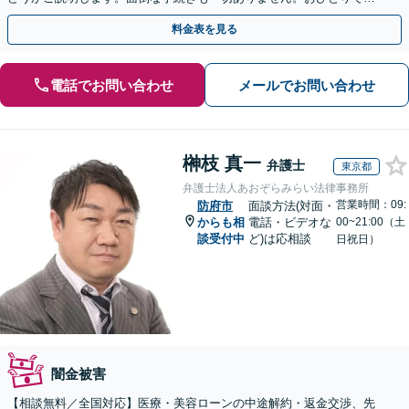
まず、お気軽にご相談ください。【電話相談可】
料金表を見る
電話でお問い合わせ
メールでお問い合わせ
榊枝 真一
弁護士
東京都
弁護士法人あおぞらみらい法律事務所
営業時間：09:
防府市
面談方法(対面・
からも相
電話・ビデオな
00~21:00（土
談受付中
ど)は応相談
日祝日）
闇金被害
【相談無料／全国対応】医療・美容ローンの中途解約・返金交渉、先