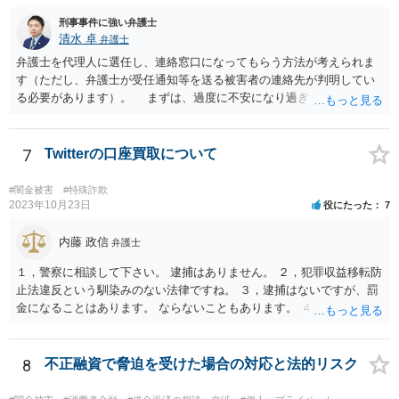
刑事事件に強い弁護士
清水 卓
弁護士
弁護士を代理人に選任し、連絡窓口になってもらう方法が考えられま
す（ただし、弁護士が受任通知等を送る被害者の連絡先が判明してい
る必要があります）。 まずは、過度に不安になり過ぎず、少し落ち
着つきましょう。解決の方法として、損害賠償責任の有無を争う、減
額を求めていく、分割等の支払方法を求めて行く等の方法もあります
し、時間的にも、今すぐではなく、時間•期間をかけて対応して行くこ
7
Twitterの口座買取について
とができます。あなたが心身に変調をきたしては、元も子もありませ
んので。 いずれにしても、何かあったら速やか相談可能なお住まい
#闇金被害
#特殊詐欺
の地域の弁護士に直接相談してみて下さい（弁護士会や法テラス等で
2023年10月23日
役にたった
7
も相談を実施しているかと思います）。
内藤 政信
弁護士
１，警察に相談して下さい。 逮捕はありません。 ２，犯罪収益移転防
止法違反という馴染みのない法律ですね。 ３，逮捕はないですが、罰
金になることはあります。 ならないこともあります。 ４，警察に自主
申告が最善です。
8
不正融資で脅迫を受けた場合の対応と法的リスク