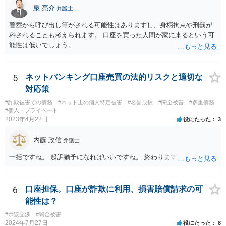
泉 亮介
弁護士
警察から呼び出し等がされる可能性はありますし、身柄拘束や刑罰が
科されることも考えられます。 口座を買った人間が家に来るという可
能性は低いでしょう。
5
ネットバンキング口座売買の法的リスクと適切な
対応策
#詐欺被害での債務
#ネット上の個人特定被害
#名誉毀損
#闇金被害
#多重債務
#個人・プライベート
2023年4月22日
役にたった
3
内藤 政信
弁護士
一括ですね。 起訴猶予になればいいですね。 終わります。
6
口座担保。口座が詐欺に利用、損害賠償請求の可
能性は？
#示談交渉
#闇金被害
2024年7月27日
役にたった
8