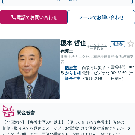
電話でお問い合わせ
メールでお問い合わせ
榎本 哲也
東京都
インタビュ
ーを見る
弁護士
弁護士法人エクセル国際法律事務所 九段南支
店
営業時間：00:
防府市
面談方法(対面・
からも相
電話・ビデオな
00~23:59（土
談受付中
ど)は応相談
日祝日）
闇金被害
【全国対応】【弁護士歴30年以上】【優しく寄り添う弁護士】借金の
督促・取り立てを迅速にストップ！お電話だけで借金が減額できるか
どうかご説明します。面倒な手続きも一切ありません。おひとりで悩