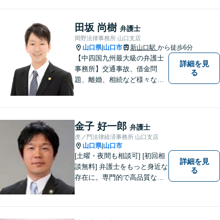
料」の相談を行っています！
まずはお気軽にご相談くださ
い！
田坂 尚樹
弁護士
岡野法律事務所 山口支店
山口県
山口市
新山口駅
から徒歩6分
|
【中四国九州最大級の弁護士
詳細を見
事務所】交通事故、借金問
る
題、離婚、相続など様々な問
題について、「何度でも無
料」の相談を行っています！
まずはお気軽にご相談くださ
い！
金子 好一郎
弁護士
虎ノ門法律経済事務所 山口支店
山口県
山口市
|
[土曜・夜間も相談可] [初回相
詳細を見
談無料] 弁護士をもっと身近な
る
存在に。専門的で高品質なリ
ーガルサービスを提供しま
す。