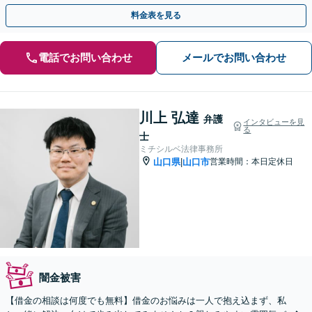
を全力で支えます【山口駅徒歩13分】【駐車場完備】
料金表を見る
電話でお問い合わせ
メールでお問い合わせ
川上 弘達
弁護
インタビューを見
る
士
ミチシルベ法律事務所
山口県
山口市
営業時間：本日定休日
|
闇金被害
【借金の相談は何度でも無料】借金のお悩みは一人で抱え込まず、私