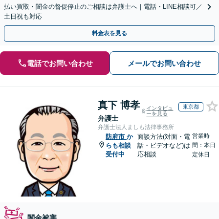
払い買取・闇金の督促停止のご相談は弁護士へ｜電話・LINE相談可／
土日祝も対応
料金表を見る
電話でお問い合わせ
メールでお問い合わせ
真下 博孝
東京都
インタビュ
ーを見る
弁護士
弁護士法人ましも法律事務所
営業時
防府市
か
面談方法(対面・電
らも相談
話・ビデオなど)は
間：本日
受付中
応相談
定休日
闇金被害