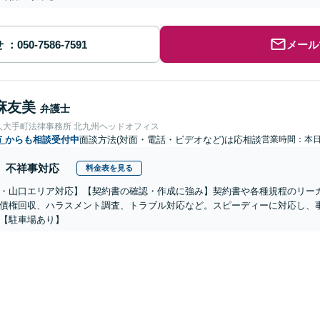
せ
メール
麻友美
弁護士
人大手町法律事務所 北九州ヘッドオフィス
市
からも相談受付中
面談方法(対面・電話・ビデオなど)は応相談
営業時間：本
不祥事対応
料金表を見る
・山口エリア対応】【契約書の確認・作成に強み】契約書や各種規程のリー
債権回収、ハラスメント調査、トラブル対応など。スピーディーに対応し、
【駐車場あり】