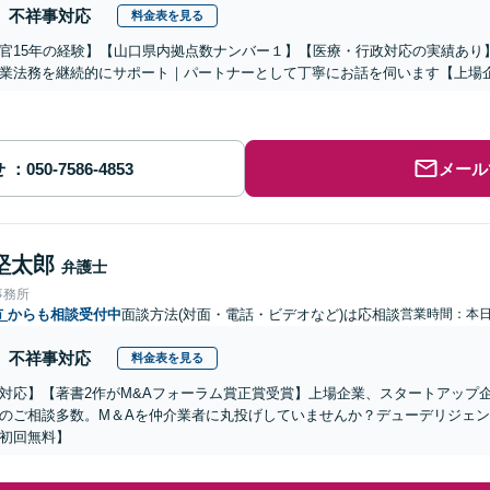
不祥事対応
料金表を見る
官15年の経験】【山口県内拠点数ナンバー１】【医療・行政対応の実績あり
業法務を継続的にサポート｜パートナーとして丁寧にお話を伺います【上場
せ
メール
堅太郎
弁護士
事務所
市
からも相談受付中
面談方法(対面・電話・ビデオなど)は応相談
営業時間：本
不祥事対応
料金表を見る
対応】【著書2作がM&Aフォーラム賞正賞受賞】上場企業、スタートアップ
のご相談多数。M＆Aを仲介業者に丸投げしていませんか？デューデリジェ
初回無料】