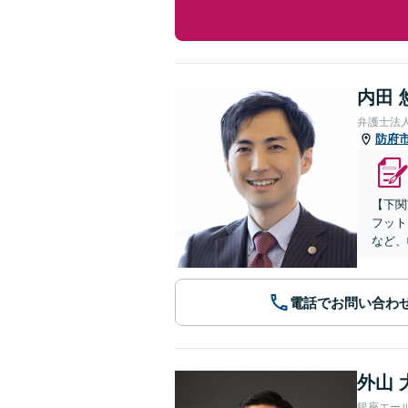
内田 
弁護士法
防府
【下関
フット
など、
電話でお問い合わ
外山 
銀座エー