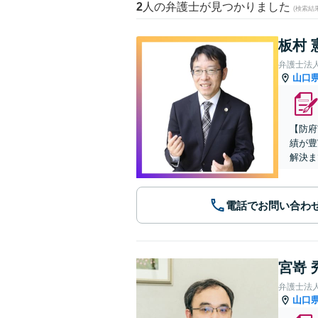
2
人の弁護士が見つかりました
(検索結
板村 
弁護士法
山口
【防府
績が豊
解決ま
電話でお問い合わ
宮嵜 
弁護士法人
山口