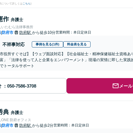
果について詳しくは
こちら
)
憲作
弁護士
人いたむら法律事務所
県
防府市
防府駅
から徒歩10分
営業時間：本日定休日
|
不祥事対応
事例を見る(1件)
料金表を見る
市役所すぐそば】【ウェブ面談対応】【社会福祉士・精神保健福祉士資格あ
富」「法律を使って人と企業をエンパワーメント」現場の実情に即した実践
でトータルサポート
せ
メール
秀典
弁護士
ONE 防府オフィス
県
防府市
防府駅
から徒歩2分
営業時間：本日定休日
|