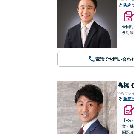
防府
全国対
ラ対策
電話でお問い合わ
髙橋 
渋谷ブレ
防府
【公正
業・株
問題ま