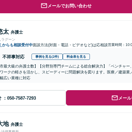
メールでお問い合わせ
悠太
弁護士
人ラグーン
市
からも相談受付中
面談方法(対面・電話・ビデオなど)は応相談
営業時間：10:
不祥事対応
事例を見る(2件)
料金表を見る
市最大級の弁護士数】【分野別専門チームによる総合解決力】「ベンチャー
ワークの軽さを活かし、スピーディーに問題解決を図ります。医療／建築業
幅広い業種に対応
せ
メール
大地
弁護士
ル法律事務所