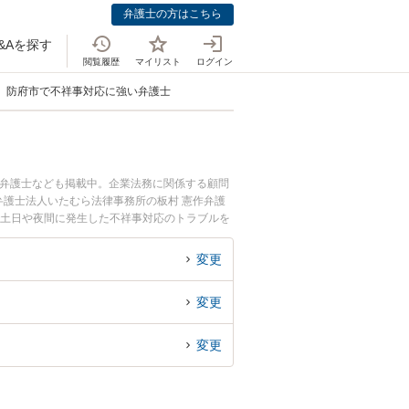
弁護士の方はこちら
&Aを探す
閲覧履歴
マイリスト
ログイン
防府市で不祥事対応に強い弁護士
つ弁護士なども掲載中。企業法務に関係する顧問
護士法人いたむら法律事務所の板村 憲作弁護
で土日や夜間に発生した不祥事対応のトラブルを
応を法律相談できる防府市内の弁護士に相談予約
変更
変更
変更