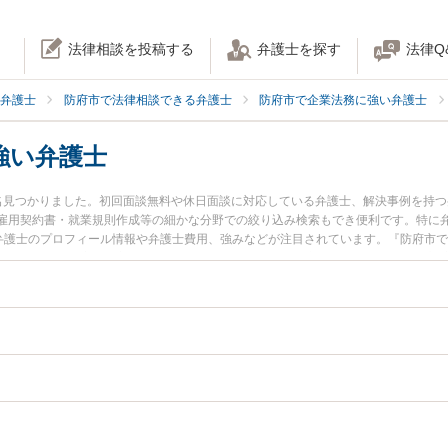
法律相談を投稿する
弁護士を探す
法律Q
弁護士
防府市で法律相談できる弁護士
防府市で企業法務に強い弁護士
強い弁護士
名見つかりました。初回面談無料や休日面談に対応している弁護士、解決事例を持
雇用契約書・就業規則作成等の細かな分野での絞り込み検索もでき便利です。特に弁
秀典弁護士のプロフィール情報や弁護士費用、強みなどが注目されています。『防府市
トラブル解決の実績豊富な近くの弁護士を検索したい』『初回相談無料で不祥事対
です。