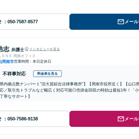
せ
メール
浩志
弁護士
インタビューを見る
人ＯＮＥ 周南オフィス
県
周南市
営業時間：本日定休日
|
不祥事対応
料金表を見る
県内拠点数ナンバー１"旧大賀綜合法律事務所"】【周南市役所近く】【山口
応／取引先トラブルなど幅広く対応可能◎売掛金回収の時効は最短1年！「
丁寧なサポート】
せ
メール