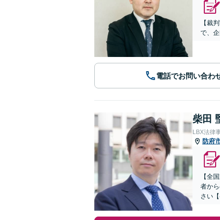
【裁判
で、企
電話でお問い合わ
柴田 
LBX法律
防府
【全国
者から
さい【