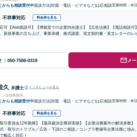
市
からも相談受付中
面談方法(対面・電話・ビデオなど)は応相談
営業時間：本
不祥事対応
料金表を見る
応可【Web面談可】【博報堂での企業内弁護士】【広告法務】【電話相談可】Yo
、新規事業の立ち上げ、事業承継、株式譲渡、英文契約書・英文レターのレ
せ
メー
佳久
弁護士
インタビューを見る
イン法律事務所
市
からも相談受付中
面談方法(対面・電話・ビデオなど)は応相談
営業時間：本
不祥事対応
料金表を見る
取引委員会12年勤務】【最高裁決定獲得実績】【企業法務案件の解決多数】
式・取引のトラブル／広告・下請のご相談／コンプラ整備等企業法務に強み
で幅広く対応！