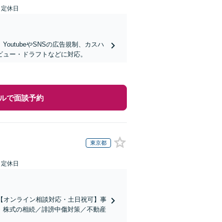
日定休日
utubeやSNSの広告規制、カスハ
ビュー・ドラフトなどに対応。
ルで面談予約
東京都
日定休日
【オンライン相談対応・土日祝可】事
。株式の相続／誹謗中傷対策／不動産