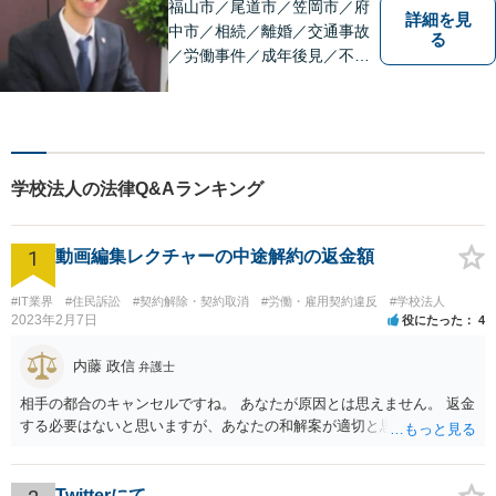
福山市／尾道市／笠岡市／府
詳細を見
中市／相続／離婚／交通事故
る
／労働事件／成年後見／不動
産管理／会社顧問業務／相談
料30分5500円／福山市大黒町
1番35号桑田ビル3階／あかり
綜合法律事務所／T）０８４－
９８３－２３６０／F）０８４
学校法人の法律Q&Aランキング
ー９８３－２３６１
1
動画編集レクチャーの中途解約の返金額
#IT業界
#住民訴訟
#契約解除・契約取消
#労働・雇用契約違反
#学校法人
2023年2月7日
役にたった
4
内藤 政信
弁護士
相手の都合のキャンセルですね。 あなたが原因とは思えません。 返金
する必要はないと思いますが、あなたの和解案が適切と思います。
Twitterにて