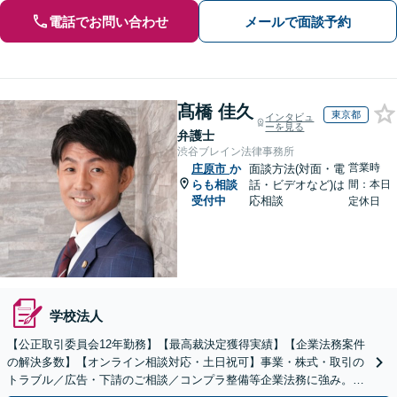
電話でお問い合わせ
メールで面談予約
髙橋 佳久
東京都
インタビュ
ーを見る
弁護士
渋谷ブレイン法律事務所
営業時
庄原市
か
面談方法(対面・電
らも相談
話・ビデオなど)は
間：本日
受付中
応相談
定休日
学校法人
【公正取引委員会12年勤務】【最高裁決定獲得実績】【企業法務案件
の解決多数】【オンライン相談対応・土日祝可】事業・株式・取引の
トラブル／広告・下請のご相談／コンプラ整備等企業法務に強み。株