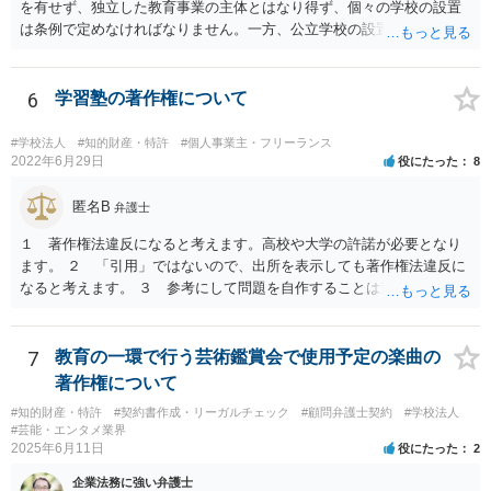
ほぼないため、今後も裁判例が積み重なる可能性がきわめて低く、ど
を有せず、独立した教育事業の主体とはなり得ず、個々の学校の設置
ちらの解釈が正しいのかについて司法の判断が下されることがないも
は条例で定めなければなりません。一方、公立学校の設置者である地
のと思われます。
方公共団体は地方自治法上「法人とする。」と規定され、法律上の権
利義務の主体となる法人格を有し、教育事業の主体となっています。
ちなみに、公立学校は教育行政組織上の取扱いとしては「教育機関」
6
学習塾の著作権について
であり、校舎・校地等は地方自治法上「行政財産」とされています。
#学校法人
#知的財産・特許
#個人事業主・フリーランス
2022年6月29日
役にたった
8
匿名B
弁護士
１ 著作権法違反になると考えます。高校や大学の許諾が必要となり
ます。 ２ 「引用」ではないので、出所を表示しても著作権法違反に
なると考えます。 ３ 参考にして問題を自作することは違法とならな
いと考えますが、例だけだと何とも判断しかねます ４ トリミングし
たとしてもそのまま貼り付けると著作権法違反となる可能性が高いで
す。 市販の問題集を購入して、それを解かせることは問題ないです
7
教育の一環で行う芸術鑑賞会で使用予定の楽曲の
が、複製となると「私的複製」とはならないので著作権法上問題とな
著作権について
ると思います。 いちど著作権取り扱っている弁護士にご相談いただい
#知的財産・特許
#契約書作成・リーガルチェック
#顧問弁護士契約
#学校法人
たほうがよろしいかと思います。
#芸能・エンタメ業界
2025年6月11日
役にたった
2
企業法務に強い弁護士