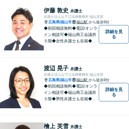
常なくらし」のための弁護活
動がモットー。身近な頼れる
伊藤 敦史
弁護士
弁護士として依頼者さまにし
弁護士法人山下江法律事務所 福山支部
っかりと寄り添います。
広島県
福山市
福山駅
から徒歩9分
|
◆初回相談無料◆電話/オンラ
詳細を見
イン相談可◆福山商工会議所
る
５階◆女性弁護士も在籍◆刑
事事件、交通事故事件、離
婚・不貞慰謝料請求事件、相
続、借金事件など 。話しにく
いことも安心してご相談くだ
渡辺 晃子
弁護士
さい。あなたの気持ちに寄り
弁護士法人山下江法律事務所 福山支部
添い、丁寧にお応えします。
広島県
福山市
福山駅
から徒歩9分
|
◆初回相談無料◆電話/オンラ
詳細を見
イン相談可◆福山商工会議所
る
５階◆男性弁護士も在籍◆離
婚、相続・遺言、交通事故、
企業法務、債務整理、その他
一般民事事件、刑事事件な
ど。話しにくいことも安心し
檜上 芙雪
弁護士