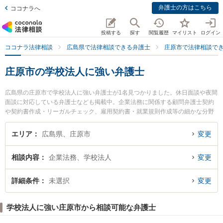
弁護士の方はこちら
ココナラへ
投稿する
探す
閲覧履歴
マイリスト
ログイン
ココナラ法律相談
広島県で法律相談できる弁護士
庄原市で法律相談で
庄原市の学校法人に強い弁護士
広島県の庄原市で学校法人に強い弁護士が1名見つかりました。休日面談や夜間
面談に対応している弁護士なども掲載中。企業法務に関係する顧問弁護士契約
や契約書作成・リーガルチェック、雇用契約書・就業規則作成等の細かな分野
での絞り込み検索もでき便利です。特に三浦益隆法律事務所の三浦 益隆弁護士
のプロフィール情報や弁護士費用、強みなどが注目されています。『庄原市で
エリア
広島県、庄原市
変更
土日や夜間に発生した学校法人のトラブルを今すぐに弁護士に相談したい』
『学校法人のトラブル解決の実績豊富な近くの弁護士を検索したい』『初回相
相談内容
企業法務、学校法人
変更
談無料で学校法人を法律相談できる庄原市内の弁護士に相談予約したい』など
でお困りの相談者さんにおすすめです。
詳細条件
未選択
変更
学校法人に強い庄原市から相談可能な弁護士