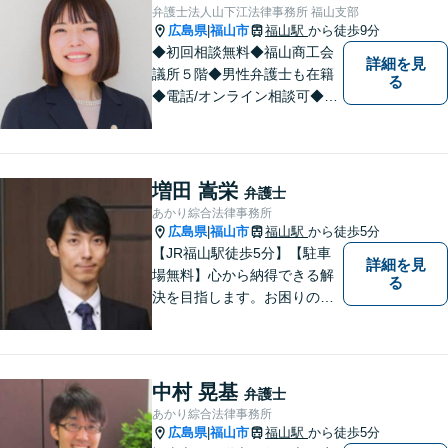
てご相談ください。あなたの
弁護士法人山下江法律事務所 福山支部
気持ちに寄り添い、丁寧にお
広島県
福山市
福山駅
から徒歩9分
|
応えします。
◆初回相談無料◆福山商工会
詳細を見
議所５階◆男性弁護士も在籍
る
◆電話/オンライン相談可◆離
婚・不貞慰謝料請求、刑事弁
護、相続・遺言、労働問題、
消費者問題、企業法務など 。
話しにくいことも安心してご
増田 嵩栄
弁護士
相談ください。あなたの気持
あかり綜合法律事務所
ちに寄り添い、丁寧にお応え
広島県
福山市
福山駅
から徒歩5分
|
します。
【JR福山駅徒歩5分】【駐車
詳細を見
場無料】心から納得できる解
る
決を目指します。お困りの方
は、お気軽にご相談くださ
い。
中村 晃基
弁護士
あかり綜合法律事務所
広島県
福山市
福山駅
から徒歩5分
|