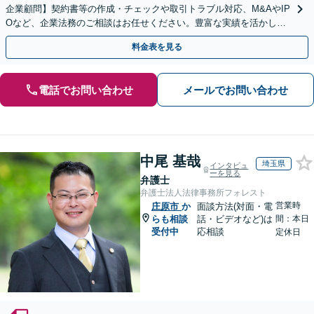
企業顧問】契約書等の作成・チェックや取引トラブル対応、M&AやIP
Oなど、企業法務のご相談はお任せください。豊富な実績を活かし的
確に対応を進めてまいります。
料金表を見る
電話でお問い合わせ
メールでお問い合わせ
中尾 基哉
埼玉県
インタビュ
ーを見る
弁護士
弁護士法人法律事務所フォレスト
営業時
庄原市
か
面談方法(対面・電
らも相談
話・ビデオなど)は
間：本日
受付中
応相談
定休日