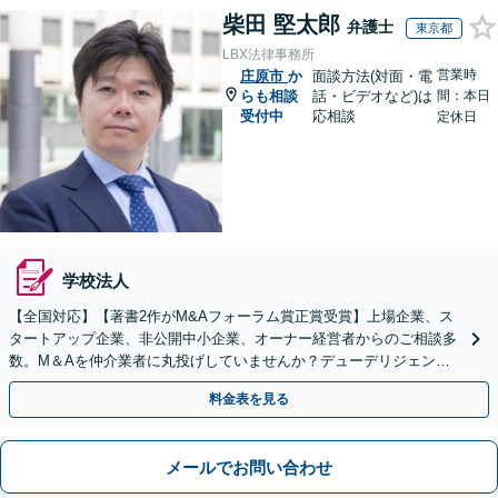
柴田 堅太郎
弁護士
東京都
LBX法律事務所
営業時
庄原市
か
面談方法(対面・電
らも相談
話・ビデオなど)は
間：本日
受付中
応相談
定休日
学校法人
【全国対応】【著書2作がM&Aフォーラム賞正賞受賞】上場企業、ス
タートアップ企業、非公開中小企業、オーナー経営者からのご相談多
数。M＆Aを仲介業者に丸投げしていませんか？デューデリジェンス
や契約書作成・交渉はお任せください【初回無料】
料金表を見る
メールでお問い合わせ