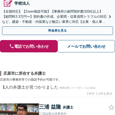
学校法人
【全国対応】【Zoom相談可能】【事務所の顧問契約数320社以上】
【顧問料3.3万円〜】契約書の作成、企業間・従業員間トラブルの対応
など。建築・不動産・内装業など幅広い業界に対応【企業・個人事業
主の方初回面談無料】
料金表を見る
電話でお問い合わせ
メールでお問い合わせ
庄原市に所在する弁護士
庄原市の事務所等での面談予約が可能です。
1
人の弁護士が見つかりました
(検索結果について詳しくは
こちら
)
1件中 1-1件を表示
三浦 益隆
弁護士
三浦益隆法律事務所