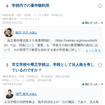
4
学校内での著作物利用
#知的財産・特許
#芸能・エンタメ業界
#学校法人
#契約書作成・リーガルチェック
2026年5月21日
役にたった
3
細川 大介
弁護士
「改正著作権法第３５条運用指針」（https://sartras.or.jp/unyoshishi
n/）では、同条にいう「授業」を「学校その他の教育機関の責任にお
いて、その管理下で教育を担任する者が学習者に対して実施する教育
活動」と定義しています。 該当例として講義・実習、特別活動（学
級活動・クラブ活動・学校行事等）、部活動、課外補習授業等を、該
当しない例として自主的なボランティア活動・保護者会・ＰＴＡ活動
5
市立学校や県立学校は、学校として法人格を有し
等を列挙しています。 本件をこれに当てはめますと、 ①主体である学
ているのですか？
校司書は、学校図書館法第６条第１項上「専ら学校図書館の職務に従
#教育委員会・学校
#学校法人
#行政訴訟
#国や自治体
事する職員」と位置づけられ、運用指針にいう「教育を担任する者」
#学校トラブル・いじめ問題
#自治体法務
に該当しません。 ②活動内容も、特別活動・学校行事等ではなく、図
2024年4月10日
役にたった
3
書館独自の読書推進活動であり、該当例のいずれにも当たりません。
したがって、本件展示は「授業の過程」要件を満たさず、３５条によ
濵門 俊也
弁護士
る適法化はできないと考えられます。 ただし、繰り返しになります
が、ご相談のケースのような事案が裁判沙汰になることが現実的には
公立学校の法的性格は、地方自治法上の「公の施設」であり、法人格