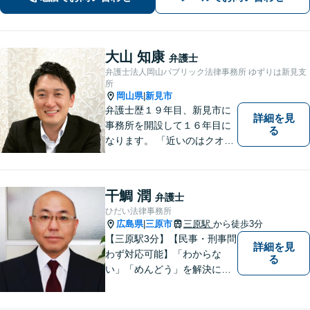
大山 知康
弁護士
弁護士法人岡山パブリック法律事務所 ゆずりは新見支
所
岡山県
新見市
|
弁護士歴１９年目、新見市に
詳細を見
事務所を開設して１６年目に
る
なります。 「近いのはクオリ
ティ」をモットーに、地元の
皆さまに距離的にも精神的に
も「近い」法律事務所となれ
干鯛 潤
弁護士
るよう職員一同頑張っていま
ひだい法律事務所
す。 お気軽にお問い合わせく
広島県
三原市
三原駅
から徒歩3分
|
ださい。
【三原駅3分】【民事・刑事問
詳細を見
わず対応可能】「わからな
る
い」「めんどう」を解決に導
くために丁寧にわかりやすく
説明します。誰もが思う「平