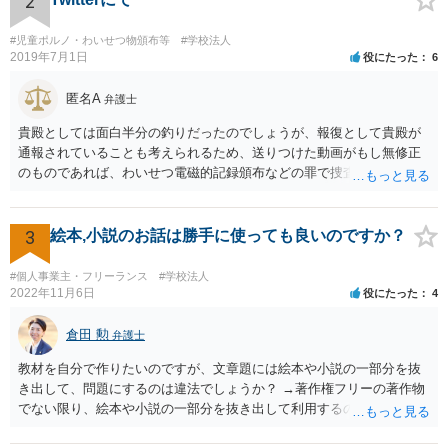
2
#児童ポルノ・わいせつ物頒布等
#学校法人
2019年7月1日
役にたった
6
匿名A
弁護士
貴殿としては面白半分の釣りだったのでしょうが、報復として貴殿が
通報されていることも考えられるため、送りつけた動画がもし無修正
のものであれば、わいせつ電磁的記録頒布などの罪で捜査の対象にな
ることもあり得るでしょう。逮捕まではされなくとも、ある日突然警
察が自宅に来て、パソコンの中身を見られたり事情聴取を受けたりす
る可能性はゼロとは言えません。このようなことが繰り返されないこ
3
絵本,小説のお話は勝手に使っても良いのですか？
とを望みます。 まあ警察もこのような軽微な事案まではなかなか手が
回らないと思いますが。 それと、動画についてＫ高校の名前が挙がっ
#個人事業主・フリーランス
#学校法人
ていますが、学校名を特定する根拠が不明でデマの可能性がある場
2022年11月6日
役にたった
4
合、その高校名を拡散する行為は不適切と思われます。私学の場合、
学校法人の名誉を毀損したとして損害賠償を求められる可能性も否定
倉田 勲
弁護士
できません。
教材を自分で作りたいのですが、文章題には絵本や小説の一部分を抜
き出して、問題にするのは違法でしょうか？ →著作権フリーの著作物
でない限り、絵本や小説の一部分を抜き出して利用するのは著作権法
違反の可能性があります。