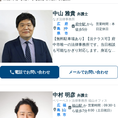
中山 雅貴
弁護士
なぎ法律事務所
広
府
府中駅
から
営業時間：本
島
中
|
日定休日
徒歩5分
県
市
【無料駐車場あり】【法テラス可】府
中市唯一の法律事務所です。当日相談
も可能なかぎり対応します。身近な相
談相手として親身にご相談に乗りま
す。相続・離婚・借金など、お困りご
とがありましたら、まずはお気軽にご
電話でお問い合わせ
メールでお問い合わせ
相談ください。【出張相談に対応】
【秘密厳守】
中村 明彦
弁護士
ベリーベスト法律事務所 福山オフィス
広
福
福山駅
か
営業時間：09:30~1
島
山
|
8:00（土日祝日）
ら徒歩7分
県
市