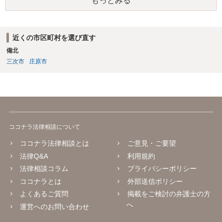
もっとみる
償の交流・学習機会として整理すること。 ・宿泊・交通・レンタカー
等の契約主体および支払は常にクライアント本人と事業者の間で完結
させ、日本語講師は予約手続や支払の代理・媒介・取次・窓口を担わ
ないこと。 ・利用規約・免責条項では、①講師は旅行業者ではなく運
近くの市区町村を選び直す
送・宿泊等のサービス提供者とは独立した立場であること、②参加者
備北
の移動・アクティビティ参加は自己の判断と責任によること、③講師
の故意・重大な過失を除く範囲で事故等についての責任を限定するこ
三次市
庄原市
とを明示すること。 この辺りは意識して書類等を作成された方がよろ
しいかと思います。 公開の場で個別具体的な内容に従って回答するの
にも限界がありますので、資料などを持参の上、弁護士の相談される
ことをお勧めします。
ココナラ法律相談について
ココナラ法律相談とは
ご意見・ご要望
法律Q&A
利用規約
法律相談コラム
プライバシーポリシー
ココナラとは
外部送信ポリシー
よくあるご質問
掲載をご検討の弁護士の方
へ
運営へのお問い合わせ