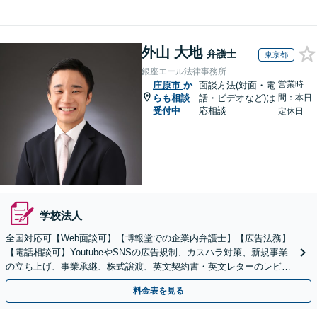
外山 大地
弁護士
東京都
銀座エール法律事務所
営業時
庄原市
か
面談方法(対面・電
らも相談
話・ビデオなど)は
間：本日
受付中
応相談
定休日
学校法人
全国対応可【Web面談可】【博報堂での企業内弁護士】【広告法務】
【電話相談可】YoutubeやSNSの広告規制、カスハラ対策、新規事業
の立ち上げ、事業承継、株式譲渡、英文契約書・英文レターのレビュ
ー・ドラフトなどに対応。
料金表を見る