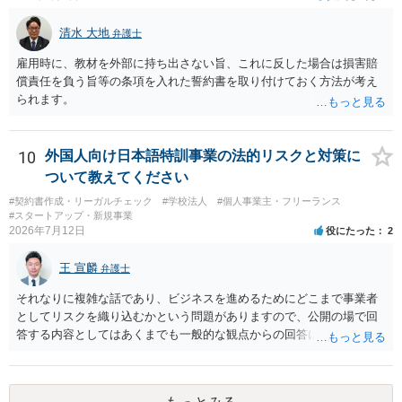
清水 大地
弁護士
雇用時に、教材を外部に持ち出さない旨、これに反した場合は損害賠
償責任を負う旨等の条項を入れた誓約書を取り付けておく方法が考え
られます。
10
外国人向け日本語特訓事業の法的リスクと対策に
ついて教えてください
#契約書作成・リーガルチェック
#学校法人
#個人事業主・フリーランス
#スタートアップ・新規事業
2026年7月12日
役にたった
2
王 宣麟
弁護士
それなりに複雑な話であり、ビジネスを進めるためにどこまで事業者
としてリスクを織り込むかという問題がありますので、公開の場で回
答する内容としてはあくまでも一般的な観点からの回答になります
が、 全体的な方向性でいえば、 ・提供するサービスの中心を「日本語
授業・言語コーチング」と明確に位置付け、サーフィンや農業体験、
工場見学等のアクティビティは、旅行商品ではなく授業に付随した無