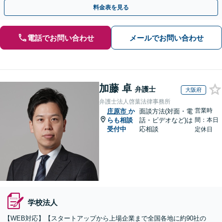
式の相続／誹謗中傷対策／不動産問題まで幅広く対応！
料金表を見る
電話でお問い合わせ
メールでお問い合わせ
加藤 卓
弁護士
大阪府
弁護士法人啓葉法律事務所
営業時
庄原市
か
面談方法(対面・電
らも相談
話・ビデオなど)は
間：本日
受付中
応相談
定休日
学校法人
【WEB対応】【スタートアップから上場企業まで全国各地に約90社の