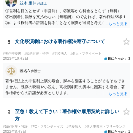
並木 重伸
弁護士
①営利を目的とせず（非営利）、②観客から料金をとらず（無料）、
③出演者に報酬を支払わない（無報酬） のであれば、著作権法38条１
項により権利者の許諾を得ることなく演奏が可能と考えられます。 参
加費無料とのことですし、おそらく営利活動の一環として行われるも
のではないと思われますので、③次第と思われます。
8
文化祭演劇における著作権法遵守について
#著作権侵害
#知的財産・特許
#学校法人
#個人・プライベート
2023年10月2日
役にたった
3
匿名A
弁護士
著作権法上の非営利上演の場合、脚本を翻案することがそもそもでき
ません。既存の映画や小説を、高校演劇用の脚本に翻案する場合、著
作権者からの許諾が必要となります。
9
至急！教えて下さい！著作権や雇用契約に詳しい
方
#知的財産・特許
#FC・フランチャイズ
#学校法人
#個人事業主・フリーランス
2022年8月3日
役にたった
1