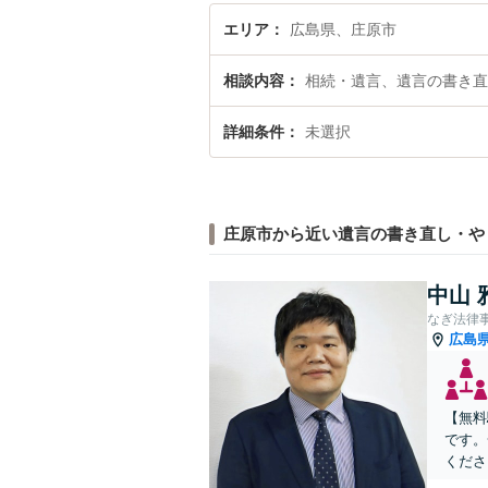
エリア
広島県、庄原市
相談内容
相続・遺言、遺言の書き直
詳細条件
未選択
庄原市から近い遺言の書き直し・や
中山 
なぎ法律
広島
【無料
です。
くださ