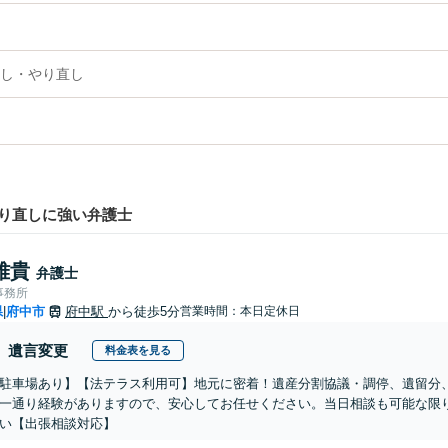
し・やり直し
り直しに強い弁護士
雅貴
弁護士
事務所
県
府中市
府中駅
から徒歩5分
営業時間：本日定休日
|
遺言変更
料金表を見る
駐車場あり】【法テラス利用可】地元に密着！遺産分割協議・調停、遺留分
一通り経験がありますので、安心してお任せください。当日相談も可能な限
い【出張相談対応】