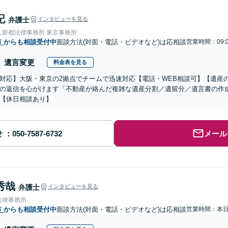
記
弁護士
インタビューを見る
人新都法律事務所 東京事務所
市
からも相談受付中
面談方法(対面・電話・ビデオなど)は応相談
営業時間：09:
遺言変更
料金表を見る
対応】大阪・東京の2拠点でチームで迅速対応【電話・WEB相談可】【遺産
の返信を心がけます「不動産が絡んだ複雑な遺産分割／遺留分／遺言書の作
【休日相談あり】
せ
メール
秀哉
弁護士
インタビューを見る
法律事務所
市
からも相談受付中
面談方法(対面・電話・ビデオなど)は応相談
営業時間：本