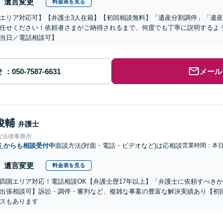
遺言変更
料金表を見る
エリア対応可】【弁護士3人在籍】【初回相談無料】「遺産分割調停」「遺
任せください！依頼者さまがご納得されるまで、何度でも丁寧に説明するよ
当日／電話相談可】
せ
メール
俊輔
弁護士
合法律事務所
市
からも相談受付中
面談方法(対面・電話・ビデオなど)は応相談
営業時間：本
遺言変更
料金表を見る
四国エリア対応！電話相談OK【弁護士歴17年以上】「弁護士に依頼すべき
出張相談可】訴訟・調停・審判など、複雑な事案の豊富な解決実績あり【初
スもあります