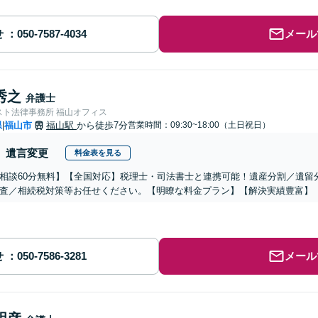
せ
メール
秀之
弁護士
スト法律事務所 福山オフィス
県
福山市
福山駅
から徒歩7分
営業時間：09:30~18:00（土日祝日）
|
遺言変更
料金表を見る
相談60分無料】【全国対応】税理士・司法書士と連携可能！遺産分割／遺留
査／相続税対策等お任せください。【明瞭な料金プラン】【解決実績豊富】
せ
メール