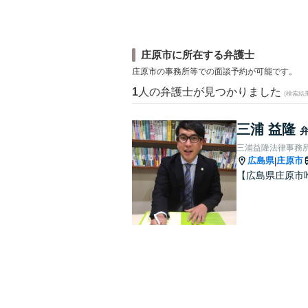
庄原市に所在する弁護士
庄原市の事務所等での面談予約が可能です。
1
人の弁護士が見つかりました
(検索結
三浦 益隆
三浦益隆法律事務
広島県
庄原市
|
【広島県庄原市