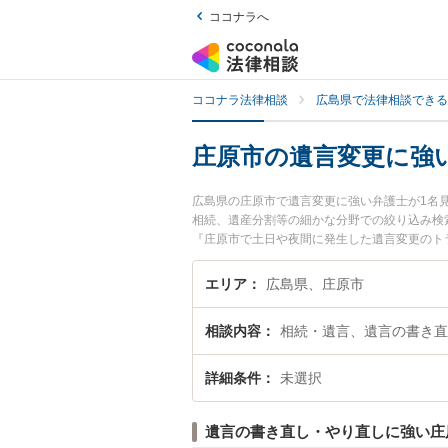
ココナラへ
ココナラ法律相談
広島県で法律相談できる
庄原市の遺言変更に強
広島県の庄原市で遺言変更に強い弁護士が1名
相続、遺産分割等の細かな分野での絞り込み検
『庄原市で土日や夜間に発生した遺言変更のト
変更を法律相談できる庄原市内の弁護士に相談
エリア
広島県、庄原市
相談内容
相続・遺言、遺言の書き直
詳細条件
未選択
遺言の書き直し・やり直しに強い庄