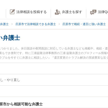
法律相談を投稿する
弁護士を探す
法律Q
弁護士
庄原市で法律相談できる弁護士
庄原市で相続・遺言に強い弁護士
い弁護士
見つかりました。休日面談や夜間面談に対応している弁護士なども掲載中。相続・
索もでき便利です。特に三浦益隆法律事務所の三浦 益隆弁護士のプロフィール情報
ラブルを今すぐに弁護士に相談したい』『遺言変更のトラブル解決の実績豊富な近
予約したい』などでお困りの相談者さんにおすすめです。
し・やり直し
原市から相談可能な弁護士