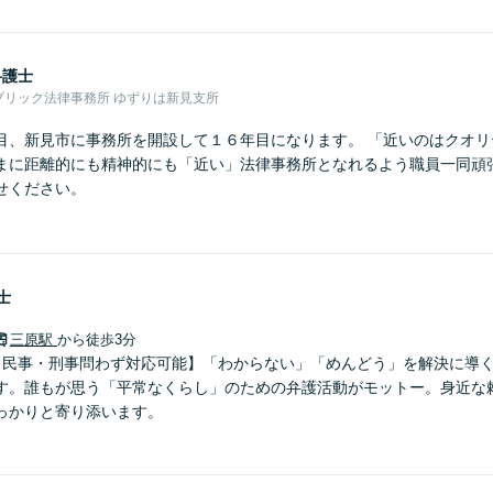
弁護士
ブリック法律事務所 ゆずりは新見支所
目、新見市に事務所を開設して１６年目になります。 「近いのはクオリ
まに距離的にも精神的にも「近い」法律事務所となれるよう職員一同頑張
せください。
士
三原駅
から徒歩3分
【民事・刑事問わず対応可能】「わからない」「めんどう」を解決に導
す。誰もが思う「平常なくらし」のための弁護活動がモットー。身近な
っかりと寄り添います。