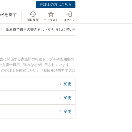
弁護士の方はこちら
&Aを探す
閲覧履歴
マイリスト
ログイン
庄原市で遺言の書き直し・やり直しに強い弁護士
遺言に関係する家族間の相続トラブルや認知症の
や弁護士費用、強みなどが注目されています。
くの弁護士を検索したい』『初回相談無料で遺言
変更
変更
変更