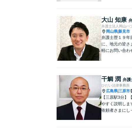
大山 知康
弁護士法人岡山パ
岡山県
新見市
|
弁護士歴１９年
に、地元の皆さ
軽にお問い合わ
干鯛 潤
弁護
ひだい法律事務所
広島県
三原市
|
【三原駅3分】
やすく説明しま
依頼者さまにし