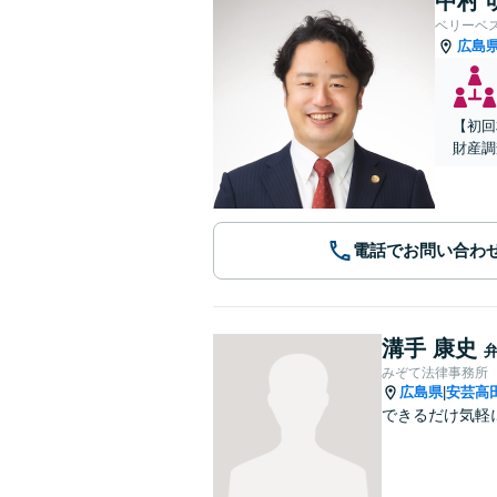
中村 
ベリーベ
広島
【初回
財産調
電話でお問い合わ
溝手 康史
みぞて法律事務所
広島県
安芸高
|
できるだけ気軽