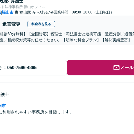
明彦
弁護士
スト法律事務所 福山オフィス
県
福山市
福山駅
から徒歩7分
営業時間：09:30~18:00（土日祝日）
|
遺言変更
料金表を見る
相談60分無料】【全国対応】税理士・司法書士と連携可能！遺産分割／遺留
査／相続税対策等お任せください。【明瞭な料金プラン】【解決実績豊富】
せ
メール
弁護士
田市
に利用されやすい事務所を目指します。