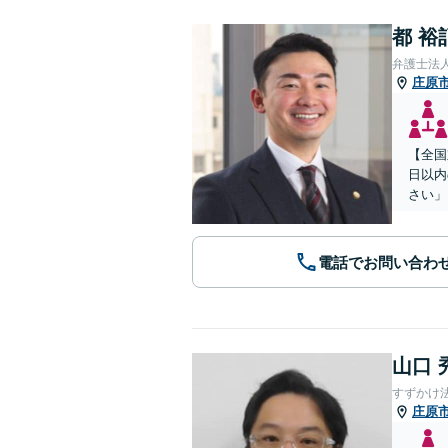
都 裕
弁護士法
庄原
【全国
日以内
さい」
電話でお問い合わ
山口 
すずかけ
庄原