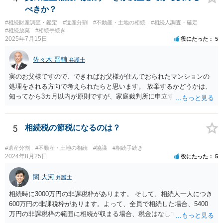
べきか？
#相続財産調査・鑑定
#遺産分割
#不動産・土地の相続
#相続人調査・確定
#相続放棄
#相続手続き
2025年7月15日
役にたった
5
佐々木 晋輔
弁護士
実のお父様ですので、できればお父様が住んでおられたマンションの
処理をされる方向で考えられたらと思います。 放棄するかどうかは、
知ってから3カ月以内が原則ですが、家庭裁判所に申立すれば3カ月の
期間を伸長することができます。 その間に、財産の状況を調査して、
放棄するかどうか決めることができます。 銀行やサラ金が数年も放置
することはありませんので、数年後に借金が発見される可能性はほぼ
5
相続税の節税になるのは？
ありません。 なお、私が扱った相続放棄を検討していた案件で、期間
伸長して調査したところ、サラ金に対する過払金など相当な財産が見
#遺産分割
#不動産・土地の相続
#協議
#相続手続き
つかったため相続したという事例がありました。
2024年8月25日
役にたった
5
関 大河
弁護士
相続時に3000万円の非課税枠があります。 そして、相続人一人につき
600万円の非課税枠があります。よって、全員で相続した場合、5400
万円の非課税枠の範囲に相続が収まる場合、税金はなしです。 一人が