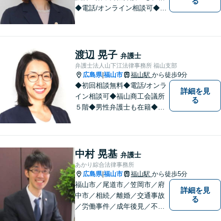
る
◆電話/オンライン相談可◆離
婚・不貞慰謝料請求、刑事弁
護、相続・遺言、労働問題、
消費者問題、企業法務など 。
話しにくいことも安心してご
渡辺 晃子
弁護士
相談ください。あなたの気持
弁護士法人山下江法律事務所 福山支部
ちに寄り添い、丁寧にお応え
広島県
福山市
福山駅
から徒歩9分
|
します。
◆初回相談無料◆電話/オンラ
詳細を見
イン相談可◆福山商工会議所
る
５階◆男性弁護士も在籍◆離
婚、相続・遺言、交通事故、
企業法務、債務整理、その他
一般民事事件、刑事事件な
ど。話しにくいことも安心し
中村 晃基
弁護士
てご相談ください。あなたの
あかり綜合法律事務所
気持ちに寄り添い、丁寧にお
広島県
福山市
福山駅
から徒歩5分
|
応えします。
福山市／尾道市／笠岡市／府
詳細を見
中市／相続／離婚／交通事故
る
／労働事件／成年後見／不動
産管理／会社顧問業務／相談