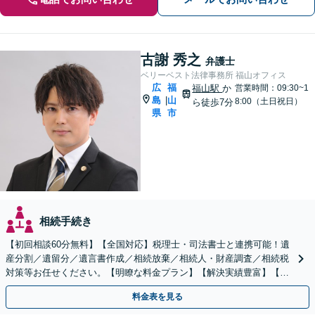
古謝 秀之
弁護士
ベリーベスト法律事務所 福山オフィス
広
福
福山駅
か
営業時間：09:30~1
島
山
|
8:00（土日祝日）
ら徒歩7分
県
市
相続手続き
【初回相談60分無料】【全国対応】税理士・司法書士と連携可能！遺
産分割／遺留分／遺言書作成／相続放棄／相続人・財産調査／相続税
対策等お任せください。【明瞭な料金プラン】【解決実績豊富】【電
話相談可】
料金表を見る