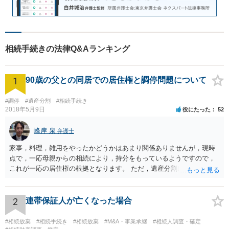
相続手続きの法律Q&Aランキング
1
90歳の父との同居での居住権と調停問題について
#調停
#遺産分割
#相続手続き
2018年5月9日
役にたった
52
峰岸 泉
弁護士
家事，料理，雑用をやったかどうかはあまり関係ありませんが，現時
点で，一応母親からの相続により，持分をもっているようですので，
これが一応の居住権の根拠となります。 ただ，遺産分割により，母の
持分を父親が取得した場合，住み続けるのは難しいかも知れません。
2
連帯保証人が亡くなった場合
#相続放棄
#相続手続き
#相続放棄
#M&A・事業承継
#相続人調査・確定