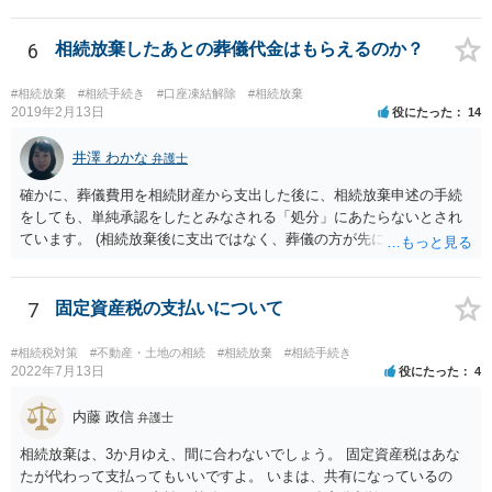
相続放棄すると、600万円の枠が一つ減ります。よって、4800万円の
範囲となります。 一般的には、全員で相続する方が税金はお得です。
また、全員で相続しても、話し合いの結果、親がすべて相続と決める
6
相続放棄したあとの葬儀代金はもらえるのか？
こともできます。この場合でも相続の非課税枠は、全員で相続した540
0万円分使えます。 父が亡くなり、母が全部相続すると、母から三人
#相続放棄
#相続手続き
#口座凍結解除
#相続放棄
で相続する際は、4800万円が非課税枠となります。 そうすると、母が
2019年2月13日
役にたった
14
亡くなってから相続すると、両親のどちらかが亡くなってから相続す
るより非課税の枠が減少します。 計画的に相続をするのがおすすめと
井澤 わかな
弁護士
いうことになります。これ以外にも気をつける点はあるかもしれませ
確かに、葬儀費用を相続財産から支出した後に、相続放棄申述の手続
んので、一度相談して想定するのがおすすめと思います。
をしても、単純承認をしたとみなされる「処分」にあたらないとされ
ています。 (相続放棄後に支出ではなく、葬儀の方が先に来るのが通常
だと思いますので、葬儀→葬儀費用を相続財産から支出→相続放棄申
述の手続ということだと思いますが) ただ、葬儀費用ならいくらでもよ
いということではなく、身分相応の、社会的儀式として当然認められ
7
固定資産税の支払いについて
る程度の金額に留まると考えた方がよいです。 もし、相続人の皆さん
に葬儀費用を支出する経済力がなく、質素な葬儀を行った費用であれ
#相続税対策
#不動産・土地の相続
#相続放棄
#相続手続き
ば相続財産から支出しても単純承認と認められない可能性が高いの
2022年7月13日
役にたった
4
で、相続放棄申述が受理される可能性も高いと思います。
内藤 政信
弁護士
相続放棄は、3か月ゆえ、間に合わないでしょう。 固定資産税はあな
たが代わって支払ってもいいですよ。 いまは、共有になっているの