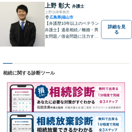
ます。トラブル前に必要な手
上野 彰大
弁護士
当を講じておくことも大切で
上野法律事務所
す。お気軽にご相談下さい。
広島県
福山市
|
【弁護歴10年以上のベテラン
詳細を見
弁護士】遺産相続／離婚・男
る
女問題／借金問題に注力する
弁護士。話し合いでの解決を
重視し、粘り強い交渉力で皆
様に納得いただける解決を目
指します。ぜひ一度ご相談に
いらしてください。【駐車場
相続に関する診断ツール
有】