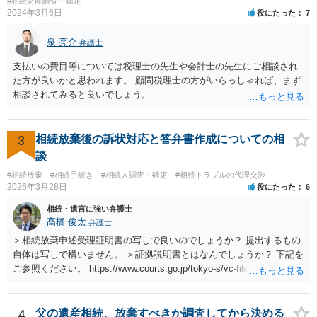
#相続財産調査・鑑定
2024年3月6日
役にたった
7
泉 亮介
弁護士
支払いの費目等については税理士の先生や会計士の先生にご相談され
た方が良いかと思われます。 顧問税理士の方がいらっしゃれば、まず
相談されてみると良いでしょう。
3
相続放棄後の訴状対応と答弁書作成についての相
談
#相続放棄
#相続手続き
#相続人調査・確定
#相続トラブルの代理交渉
2026年3月28日
役にたった
6
相続・遺言に強い弁護士
髙橋 俊太
弁護士
＞相続放棄申述受理証明書の写しで良いのでしょうか？ 提出するもの
自体は写しで構いません。 ＞証拠説明書とはなんでしょうか？ 下記を
ご参照ください。 https://www.courts.go.jp/tokyo-s/vc-files/tokyo-s/file/
14-1kisairei.pdf
4
父の遺産相続、放棄すべきか調査してから決める