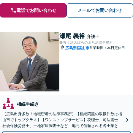
電話でお問い合わせ
メールでお問い合わせ
瀬尾 義裕
弁護士
弁護士法人ばらのまち法律事務所
広島県
福山市
営業時間：本日定休日
|
相続手続き
【広島出身多数！地域密着の法律事務所】【相続問題の取扱件数は福
山市でトップクラス】【ワンストップサービス】税理士、司法書士、
社会保険労務士、土地家屋調査士など、地元で信頼される各士業との
緊密な連携体制「丁寧かつシンプルな説明を心がけます」