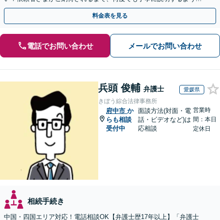
掛けています【土日祝／夜間対応可】【当日／電話相談可】
料金表を見る
電話でお問い合わせ
メールでお問い合わせ
兵頭 俊輔
弁護士
愛媛県
きぼう綜合法律事務所
営業時
府中市
か
面談方法(対面・電
らも相談
話・ビデオなど)は
間：本日
受付中
応相談
定休日
相続手続き
中国・四国エリア対応！電話相談OK【弁護士歴17年以上】「弁護士