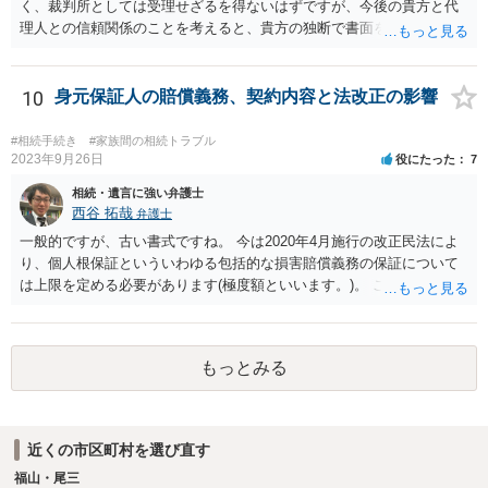
く、裁判所としては受理せざるを得ないはずですが、今後の貴方と代
理人との信頼関係のことを考えると、貴方の独断で書面を提出したり
裁判所に電話したりするのはお勧めしにくいところです。 現在の弁護
士が主張書面の提出を渋っているようですが、弁護士として提出の実
益がないと考えている可能性もあると思いますので、そのあたりも含
10
身元保証人の賠償義務、契約内容と法改正の影響
めて、弁護士見解を確認等するためによく打ち合わせた方がよいと思
います。単に面倒臭いということで書面提出をしないということであ
#相続手続き
#家族間の相続トラブル
れば、当該弁護士との委任関係を修了した上で、貴方のほうで書面提
2023年9月26日
役にたった
7
出することを検討なさった方がよいでしょう。
相続・遺言に強い弁護士
西谷 拓哉
弁護士
一般的ですが、古い書式ですね。 今は2020年4月施行の改正民法によ
り、個人根保証といういわゆる包括的な損害賠償義務の保証について
は上限を定める必要があります(極度額といいます。)。 この書式にサ
インしても、実際は連帯保証部分は民法465条の2②により無効とな
り、会社側は請求できない可能性が高そうです。
もっとみる
近くの市区町村を選び直す
福山・尾三