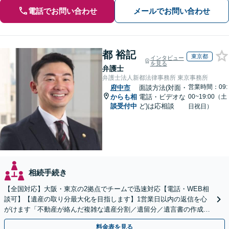
電話でお問い合わせ
メールでお問い合わせ
都 裕記
東京都
インタビュー
を見る
弁護士
弁護士法人新都法律事務所 東京事務所
営業時間：09:
府中市
面談方法(対面・
からも相
電話・ビデオな
00~19:00（土
談受付中
ど)は応相談
日祝日）
相続手続き
【全国対応】大阪・東京の2拠点でチームで迅速対応【電話・WEB相
談可】【遺産の取り分最大化を目指します】1営業日以内の返信を心
がけます「不動産が絡んだ複雑な遺産分割／遺留分／遺言書の作成・
執行／事業承継など、お任せください」【休日相談あり】
料金表を見る