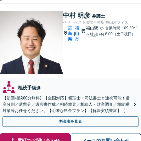
中村 明彦
弁護士
ベリーベスト法律事務所 福山オフィス
広
福
福山駅
か
営業時間：09:30~1
島
山
|
8:00（土日祝日）
ら徒歩7分
県
市
相続手続き
【初回相談60分無料】【全国対応】税理士・司法書士と連携可能！遺
産分割／遺留分／遺言書作成／相続放棄／相続人・財産調査／相続税
対策等お任せください。【明瞭な料金プラン】【解決実績豊富】【電
話相談可】
料金表を見る
電話でお問い合わせ
メールでお問い合わせ