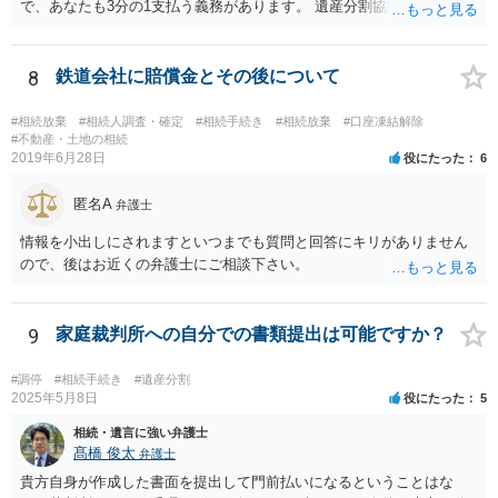
で、あなたも3分の1支払う義務があります。 遺産分割協議をして、不
動産取得者を決めて、相続登記する必要があります。 登記名義人に支
払い義務があります。
8
鉄道会社に賠償金とその後について
#相続放棄
#相続人調査・確定
#相続手続き
#相続放棄
#口座凍結解除
#不動産・土地の相続
2019年6月28日
役にたった
6
匿名A
弁護士
情報を小出しにされますといつまでも質問と回答にキリがありません
ので、後はお近くの弁護士にご相談下さい。
9
家庭裁判所への自分での書類提出は可能ですか？
#調停
#相続手続き
#遺産分割
2025年5月8日
役にたった
5
相続・遺言に強い弁護士
髙橋 俊太
弁護士
貴方自身が作成した書面を提出して門前払いになるということはな