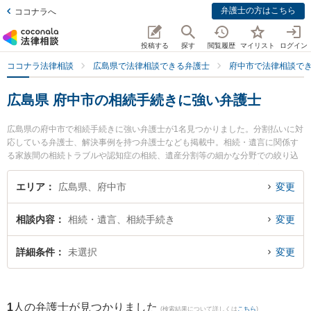
弁護士の方はこちら
ココナラへ
投稿する
探す
閲覧履歴
マイリスト
ログイン
ココナラ法律相談
広島県で法律相談できる弁護士
府中市で法律相談で
広島県 府中市の相続手続きに強い弁護士
広島県の府中市で相続手続きに強い弁護士が1名見つかりました。分割払いに対
応している弁護士、解決事例を持つ弁護士なども掲載中。相続・遺言に関係す
る家族間の相続トラブルや認知症の相続、遺産分割等の細かな分野での絞り込
み検索もでき便利です。特になぎ法律事務所の中山 雅貴弁護士のプロフィール
情報や弁護士費用、強みなどが注目されています。『府中市で土日や夜間に発
エリア
広島県、府中市
変更
生した相続手続きのトラブルを今すぐに弁護士に相談したい』『相続手続きの
トラブル解決の実績豊富な近くの弁護士を検索したい』『初回相談無料で相続
相談内容
相続・遺言、相続手続き
変更
手続きを法律相談できる府中市内の弁護士に相談予約したい』などでお困りの
相談者さんにおすすめです。
詳細条件
未選択
変更
1
人の弁護士が見つかりました
(検索結果について詳しくは
こちら
)