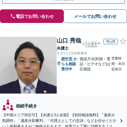
電話でお問い合わせ
メールでお問い合わせ
山口 秀哉
岡山県
インタビュ
ーを見る
弁護士
すずかけ法律事務所
営業時
府中市
か
面談方法(対面・電
らも相談
話・ビデオなど)は
間：本日
受付中
応相談
定休日
相続手続き
【中国エリア対応可】【弁護士3人在籍】【初回相談無料】「遺産分
割調停」「遺産分割審判」「代理人としての交渉」などお任せくださ
い！依頼者さまがご納得されるまで、何度でも丁寧に説明するよう心