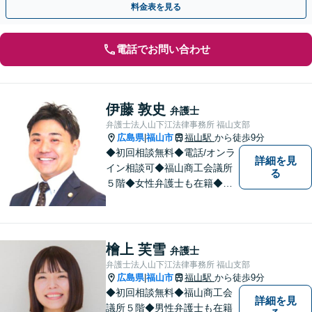
料金表を見る
電話でお問い合わせ
伊藤 敦史
弁護士
弁護士法人山下江法律事務所 福山支部
広島県
福山市
福山駅
から徒歩9分
|
◆初回相談無料◆電話/オンラ
詳細を見
イン相談可◆福山商工会議所
る
５階◆女性弁護士も在籍◆刑
事事件、交通事故事件、離
婚・不貞慰謝料請求事件、相
続、借金事件など 。話しにく
いことも安心してご相談くだ
檜上 芙雪
弁護士
さい。あなたの気持ちに寄り
弁護士法人山下江法律事務所 福山支部
添い、丁寧にお応えします。
広島県
福山市
福山駅
から徒歩9分
|
◆初回相談無料◆福山商工会
詳細を見
議所５階◆男性弁護士も在籍