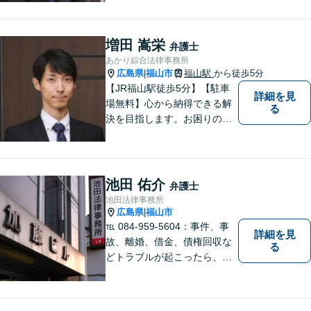
料30分5500円／福山市大黒町
1番35号桑田ビル3階／あかり
綜合法律事務所／T）０８４－
増田 嵩栄
弁護士
９８３－２３６０／F）０８４
あかり綜合法律事務所
ー９８３－２３６１
広島県
福山市
福山駅
から徒歩5分
|
【JR福山駅徒歩5分】【駐車
詳細を見
場無料】心から納得できる解
る
決を目指します。お困りの方
は、お気軽にご相談くださ
い。
池田 佑介
弁護士
池田法律事務所
広島県
福山市
|
℡ 084-959-5604：事件、事
詳細を見
故、離婚、借金、債権回収な
る
どトラブルが起こったら、で
きるだけ早く相談することが
大切です。 トラブル前のご相
談や予防法務にも対応してい