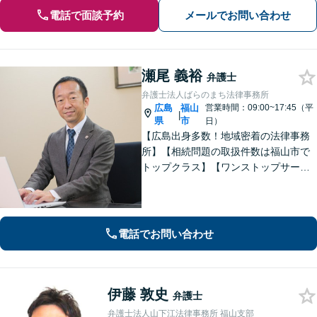
電話で面談予約
メールでお問い合わせ
瀬尾 義裕
弁護士
弁護士法人ばらのまち法律事務所
広島
福山
営業時間：09:00~17:45（平
|
県
市
日）
【広島出身多数！地域密着の法律事務
所】【相続問題の取扱件数は福山市で
トップクラス】【ワンストップサービ
ス】税理士、司法書士、社会保険労務
士、土地家屋調査士など各士業との緊
密な連携体制「企業法務、民事家事、
遺言・相続、債務整理など、幅広い分
電話でお問い合わせ
野に対応」
伊藤 敦史
弁護士
弁護士法人山下江法律事務所 福山支部