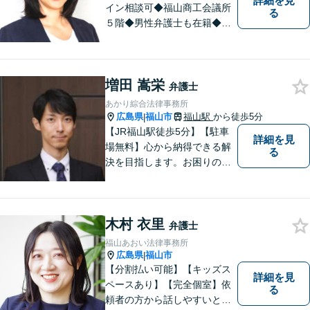
詳細を見
イン相談可◆福山商工会議所
る
５階◆男性弁護士も在籍◆離
婚、相続・遺言、交通事故、
企業法務、債務整理、その他
一般民事事件、刑事事件な
増田 嵩栄
ど。話しにくいことも安心し
弁護士
てご相談ください。あなたの
あかり綜合法律事務所
気持ちに寄り添い、丁寧にお
広島県
福山市
福山駅
から徒歩5分
|
応えします。
【JR福山駅徒歩5分】【駐車
詳細を見
場無料】心から納得できる解
る
決を目指します。お困りの方
は、お気軽にご相談くださ
い。
木村 衣里
弁護士
福山あおい法律事務所
広島県
福山市
|
【分割払い可能】【キッズス
詳細を見
ペースあり】【完全個室】依
る
頼者の方から話しやすいと定