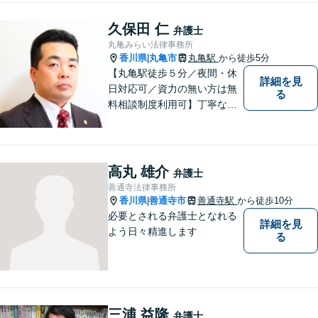
境づくり、案件への細やかな
気配り、親身な対応がモット
久保田 仁
弁護士
ーで、様々な分野における法
丸亀みらい法律事務所
的サービスを提供いたしま
香川県
丸亀市
丸亀駅
から徒歩5分
|
す。
【丸亀駅徒歩５分／夜間・休
詳細を見
日対応可／資力の無い方は無
る
料相談制度利用可】丁寧な対
応を心がけております。お気
軽にご相談ください。（相談
は事前に御予約願います）
高丸 雄介
弁護士
善通寺法律事務所
香川県
善通寺市
善通寺駅
から徒歩10分
|
必要とされる弁護士となれる
詳細を見
よう日々精進します
る
三浦 益隆
弁護士