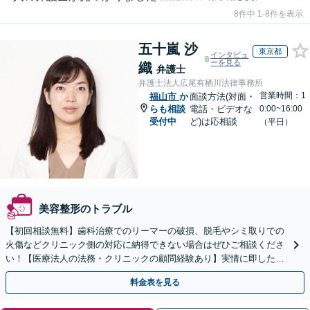
8件中 1-8件を表示
五十嵐 沙
東京都
インタビュ
ーを見る
織
弁護士
弁護士法人広尾有栖川法律事務所
営業時間：1
福山市
か
面談方法(対面・
らも相談
電話・ビデオな
0:00~16:00
受付中
ど)は応相談
（平日）
美容整形のトラブル
【初回相談無料】歯科治療でのリーマーの破損、脱毛やシミ取りでの
火傷などクリニック側の対応に納得できない場合はぜひご相談くださ
い！【医療法人の法務・クリニックの顧問経験あり】実情に即したア
ドバイスで、納得のできるトラブルの解決を目指します。
料金表を見る