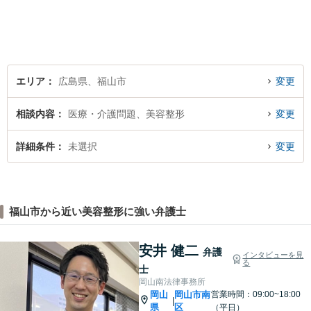
1番35号桑田ビル3階／あかり
綜合法律事務所／T）０８４－
９８３－２３６０／F）０８４
ー９８３－２３６１
エリア
広島県、福山市
変更
相談内容
医療・介護問題、美容整形
変更
詳細条件
未選択
変更
福山市から近い美容整形に強い弁護士
安井 健二
弁護
インタビューを見
る
士
岡山南法律事務所
岡山
岡山市南
営業時間：09:00~18:00
|
県
区
（平日）