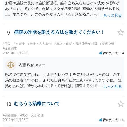
お店や施設の長には施設管理権、誰を立ち入らせるかを決める権利が
あります。ですので、現状マスクが感染対策に有効との知見がある以
上、マスクをした方のみを立ち入らせると決めることも自由であり、
不当な差別には当たらないと考えられます。 これが公衆浴場や旅館業
など公益的な側面のある業種ですと、公衆浴場法など各種業法で定め
られた理由以外での利用拒否は禁止されていますし、公の施設でもマ
9
病院の詐欺を訴える方法を教えてください！
スクなしだけでの利用拒否は問題となりえますが、民間のお店に対し
ては慰謝料の請求は認められないと考えられます。
#示談
#被害者
#患者・入所者側
#本名・住所・電話番号が判明
#美容整形
#返金請求
2021年11月23日
役にたった
4
内藤 政信
弁護士
県の厚生局ですかね。 カルテとレセプトを突き合わせしたのは、厚生
局の担当者ですかね。 あなた自身も不正の証拠を持ってますかね。 証
拠があれば。警察も本庁に持って行けば、調査するのではないで すか
ね。 あなた自身も証拠を持ってるなら、直接損害賠償請求してもいい
で しょう。
10
むちうち治療について
#美容整形
#患者・入所者側
2019年11月25日
役にたった
6