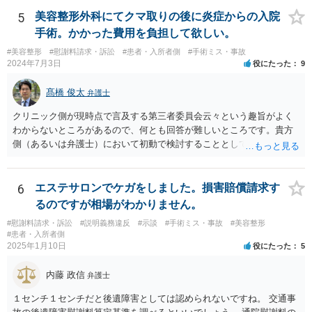
5
美容整形外科にてクマ取りの後に炎症からの入院
手術。かかった費用を負担して欲しい。
#美容整形
#慰謝料請求・訴訟
#患者・入所者側
#手術ミス・事故
2024年7月3日
役にたった
9
髙橋 俊太
弁護士
クリニック側が現時点で言及する第三者委員会云々という趣旨がよく
わからないところがあるので、何とも回答が難しいところです。貴方
側（あるいは弁護士）において初動で検討することとしては、クリニ
ックから診療記録の入手をすること、緊急入院先の診断内容の確認や
医師意見聴取などが考えられるかと思います。それらを踏まえてクリ
ニック側の過失を肯定できそうであれば、クリニックに対して具体的
6
エステサロンでケガをしました。損害賠償請求す
に損害賠償請求をしていくことになります。
るのですが相場がわかりません。
#慰謝料請求・訴訟
#説明義務違反
#示談
#手術ミス・事故
#美容整形
#患者・入所者側
2025年1月10日
役にたった
5
内藤 政信
弁護士
１センチ１センチだと後遺障害としては認められないですね。 交通事