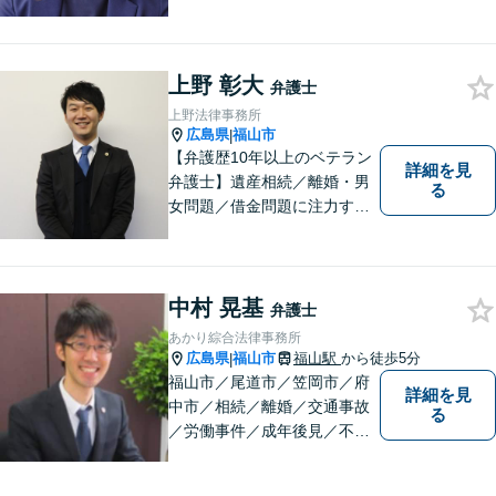
評があります。日々の生活の
中の不安や些細な問題であっ
ても是非お気軽に弁護士にご
相談ください。
上野 彰大
弁護士
上野法律事務所
広島県
福山市
|
【弁護歴10年以上のベテラン
詳細を見
弁護士】遺産相続／離婚・男
る
女問題／借金問題に注力する
弁護士。話し合いでの解決を
重視し、粘り強い交渉力で皆
様に納得いただける解決を目
指します。ぜひ一度ご相談に
中村 晃基
弁護士
いらしてください。【駐車場
あかり綜合法律事務所
有】
広島県
福山市
福山駅
から徒歩5分
|
福山市／尾道市／笠岡市／府
詳細を見
中市／相続／離婚／交通事故
る
／労働事件／成年後見／不動
産管理／会社顧問業務／相談
料30分5500円／福山市大黒町