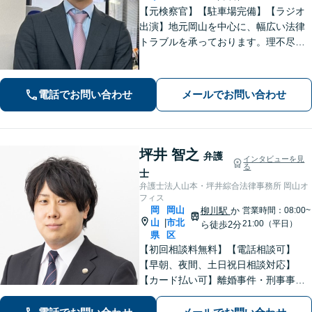
【元検察官】【駐車場完備】【ラジオ
出演】地元岡山を中心に、幅広い法律
トラブルを承っております。理不尽な
思いをされている方が「明るい未来」
を歩んでいけるよう、親切丁寧にサポ
ートいたします。お困りの方はお早め
電話でお問い合わせ
メールでお問い合わせ
にご相談ください【WEB面談｜夜間面
談可】
坪井 智之
弁護
インタビューを見
る
士
弁護士法人山本・坪井綜合法律事務所 岡山オ
フィス
岡
岡山
柳川駅
か
営業時間：08:00~
山
市北
|
21:00（平日）
ら徒歩2分
県
区
【初回相談料無料】【電話相談可】
【早朝、夜間、土日祝日相談対応】
【カード払い可】離婚事件・刑事事
件・交通事故の専門弁護士があなたの
お悩みを解決いたします。一人で悩ま