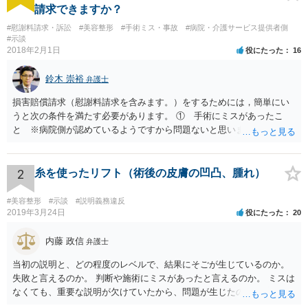
請求できますか？
#慰謝料請求・訴訟
#美容整形
#手術ミス・事故
#病院・介護サービス提供者側
#示談
2018年2月1日
役にたった
16
鈴木 崇裕
弁護士
損害賠償請求（慰謝料請求を含みます。）をするためには，簡単にい
うと次の条件を満たす必要があります。 ① 手術にミスがあったこ
と ※病院側が認めているようですから問題ないと思います。 ② 手
術のミスの「せいで」仕事を休まなければならなくなったこと ③ 手
術のミスの「せいで」マスクが外せなくなったこと ④ 仕事を休まな
ければならなくなった「せいで」休業損害が発生したこと ⑤ マスク
2
糸を使ったリフト（術後の皮膚の凹凸、腫れ）
を外せなくなった「せいで」経済的に評価できる精神的な損害が発生
したこと 「せいで」と強調した点が，内藤先生のご指摘なさる「相当
#美容整形
#示談
#説明義務違反
因果関係」です。 手術のミスと関係のないことまでは責任追及ができ
2019年3月24日
役にたった
20
ないということです。 手術のミスの結果，手術前と比べて見た目が著
しく悪くなってしまったとか， 手術のミスの結果，入院期間が延びて
内藤 政信
弁護士
しまったとかいう事情があれば， 追加請求が可能な余地があります。
当初の説明と、どの程度のレベルで、結果にそごが生じているのか。
ただし，手術代の返金に応じた際に「これ以上金銭の請求はしませ
失敗と言えるのか。 判断や施術にミスがあったと言えるのか。 ミスは
ん」という趣旨の合意をしてしまっていると， 上記の請求は，基本的
なくても、重要な説明が欠けていたから、問題が生じたのか。 美容整
には困難となります。
形にある程度通じてる弁護士を探せるかどうか。