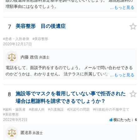
故の後遺障害慰謝料算定基準を調べるといいでしょう。 通院慰謝料の
増額事由にはなるでしょう。
7
美容整形 目の後遺症
#患者・入所者側
#美容整形
2020年12月17日
内藤 政信
弁護士
電話をして、面談予約をするのでしょう。 メールで問い合わせできる
のかどうかは、わかりません。 法テラスに所属していないので。
8
施設等でマスクを着用していない事で拒否された
場合は慰謝料を請求できるでしょうか？
#歯科・歯医者
#産婦人科
#介護施設
#許認可の問題
#行政処分の不服申立て
#美容整形
2022年9月2日
役にたった
6
匿名B
弁護士