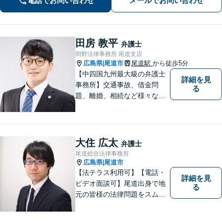
電話でお問い合わせ
メールでお問い合わせ
ずに新たな一歩をわたしたちと。
田房 教平
弁護士
岡野法律事務所 尾道支店
広島県
尾道市
尾道駅
から徒歩5分
|
【中四国九州最大級の弁護士
詳細を見
事務所】交通事故、借金問
る
題、離婚、相続など様々な問
題について、「何度でも無
料」の相談を行っています！
まずはお気軽にご相談くださ
い！
大住 広太
弁護士
尾道総合法律事務所
広島県
尾道市
|
【法テラス利用可】【電話・
詳細を見
ビデオ面談可】尾道出身で地
る
元の皆様の法律問題をスムー
ズに解決するために日々努力
しております。話しやすい環