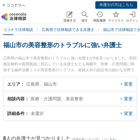
弁護士の方はこちら
ココナラへ
投稿する
探す
閲覧履歴
マイリスト
ログイン
ココナラ法律相談
広島県で法律相談できる弁護士
福山市で法律相談で
福山市の美容整形のトラブルに強い弁護士
広島県の福山市で美容整形のトラブルに強い弁護士が8名見つかりました。初回
面談無料や夜間面談に対応している弁護士なども掲載中。医療・介護問題に関
係する歯科治療ミスや美容整形のトラブル、産婦人科の訴訟等の細かな分野で
の絞り込み検索もでき便利です。特に弁護士法人ばらのまち法律事務所の瀬尾
義裕弁護士や弁護士法人山下江法律事務所 福山支部の伊藤 敦史弁護士、弁護士
エリア
広島県、福山市
変更
法人山下江法律事務所 福山支部の檜上 芙雪弁護士のプロフィール情報や弁護士
費用、強みなどが注目されています。『福山市で土日や夜間に発生した美容整
相談内容
医療・介護問題、美容整形
変更
形のトラブルのトラブルを今すぐに弁護士に相談したい』『美容整形のトラブ
ルのトラブル解決の実績豊富な近くの弁護士を検索したい』『初回相談無料で
美容整形のトラブルを法律相談できる福山市内の弁護士に相談予約したい』な
詳細条件
未選択
変更
どでお困りの相談者さんにおすすめです。
8
人の弁護士が見つかりました
(検索結果について詳しくは
こちら
)