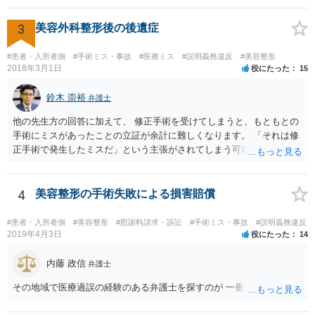
3
美容外科整形後の後遺症
#患者・入所者側
#手術ミス・事故
#医療ミス
#説明義務違反
#美容整形
2018年3月1日
役にたった
15
鈴木 崇裕
弁護士
他の先生方の回答に加えて、 修正手術を受けてしまうと、もともとの
手術にミスがあったことの立証が余計に難しくなります。 「それは修
正手術で発生したミスだ」という主張がされてしまう可能性があるか
らです。 心身の苦痛はあるでしょうけれども、損害賠償請求などをご
検討なさっているのであれば、修正手術を受けるまえに弁護士に相談
して対応を決めることを強くお勧めいたします。
4
美容整形の手術失敗による損害賠償
#患者・入所者側
#美容整形
#慰謝料請求・訴訟
#手術ミス・事故
#説明義務違反
2019年4月3日
役にたった
14
内藤 政信
弁護士
その地域で医療過誤の経験のある弁護士を探すのが 一番近道だね。