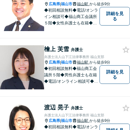
広島県
福山市
福山駅
から徒歩9分
|
◆初回相談無料◆電話/オンラ
詳細を見
イン相談可◆福山商工会議所
る
５階◆女性弁護士も在籍◆刑
事事件、交通事故事件、離
婚・不貞慰謝料請求事件、相
続、借金事件など 。話しにく
檜上 芙雪
いことも安心してご相談くだ
弁護士
さい。あなたの気持ちに寄り
弁護士法人山下江法律事務所 福山支部
添い、丁寧にお応えします。
広島県
福山市
福山駅
から徒歩9分
|
◆初回相談無料◆福山商工会
詳細を見
議所５階◆男性弁護士も在籍
る
◆電話/オンライン相談可◆離
婚・不貞慰謝料請求、刑事弁
護、相続・遺言、労働問題、
消費者問題、企業法務など 。
渡辺 晃子
話しにくいことも安心してご
弁護士
相談ください。あなたの気持
弁護士法人山下江法律事務所 福山支部
ちに寄り添い、丁寧にお応え
広島県
福山市
福山駅
から徒歩9分
|
します。
◆初回相談無料◆電話/オンラ