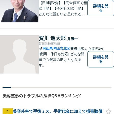
にご相談下さい。
【田町駅2分】【完全個室で相
詳細を見
談可能】【子連れ相談可能】
る
どんなに難しいと思われる案
件でも、あきらめずに解決策
を探していきたいと考えてい
ます。トラブルに巻き込まれ
ている皆さまの現状を良い方
賀川 進太郎
弁護士
向に変化させることができる
賀川法律事務所
ように全力を尽くします。
岡山県
岡山市北区
柳川駅
から徒歩1分
|
[夜間・休日も対応] どんな問
詳細を見
題でも解決の助けとなりま
る
す。
美容整形のトラブルの法律Q&Aランキング
1
美容外科で手術ミス。手術代金に加えて損害賠償