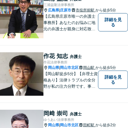
三浦益隆法律事務所
広島県
庄原市
市役所前駅
から徒歩5分
|
【広島県庄原市唯一の弁護士
詳細を見
事務所】あなたのお悩みに地
る
元の弁護士が親身に対応致し
ます。
作花 知志
弁護士
作花法律事務所
岡山県
岡山市北区
岡山駅
から徒歩5分
|
【岡山駅徒歩5分】【弁理士資
詳細を見
格あり】法律トラブルの全分
る
野が私の注力分野です。事務
所の理念は、ご相談の後には
心の中に花が咲いたようにな
っていただけること。【法テ
ラス対応】【後払い対応】
岡﨑 崇司
弁護士
【日弁連国際人権問題委員会
ゆうあい法律事務所
所属】お困りの方は、お気軽
岡山県
岡山市北区
田町駅
から徒歩2分
|