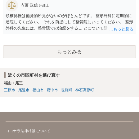
内藤 政信
弁護士
頸椎捻挫は他覚的所見がないのがほとんどです。 整形外科に定期的に
通院してください。 それを前提にして整骨院にいってください。 整形
外科の先生には、整骨院での治療をするこ とについて話し、OKをも
らってください。
もっとみる
近くの市区町村を選び直す
福山・尾三
三原市
尾道市
福山市
府中市
世羅町
神石高原町
ココナラ法律相談について