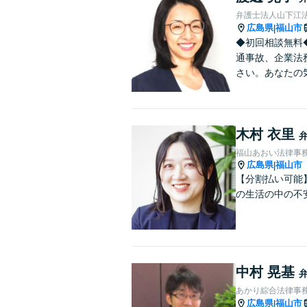
弁護士法人山下江法
広島県
福山市
|
◆初回相談無料
通事故、企業法
さい。あなたの
木村 衣里
福山あおい法律事
広島県
福山市
|
【分割払い可能
の生活の中の不
中村 晃基
あかり綜合法律事
広島県
福山市
|