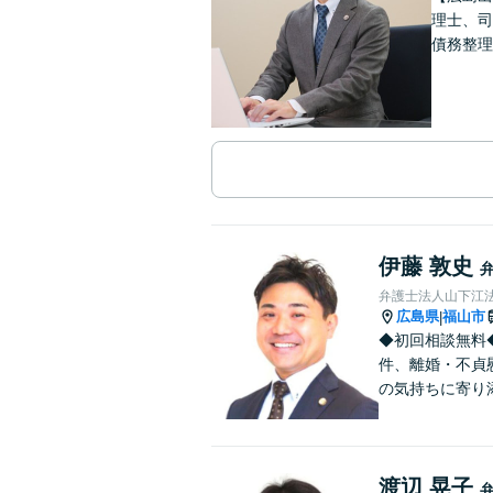
理士、司
債務整理
伊藤 敦史
弁護士法人山下江法
広島県
福山市
|
◆初回相談無料
件、離婚・不貞
の気持ちに寄り
渡辺 晃子