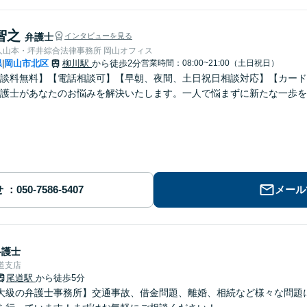
智之
弁護士
インタビューを見る
人山本・坪井綜合法律事務所 岡山オフィス
県
岡山市北区
柳川駅
から徒歩2分
営業時間：08:00~21:00（土日祝日）
|
談料無料】【電話相談可】【早朝、夜間、土日祝日相談対応】【カード
護士があなたのお悩みを解決いたします。一人で悩まずに新たな一歩を
せ
メール
弁護士
道支店
尾道駅
から徒歩5分
大級の弁護士事務所】交通事故、借金問題、離婚、相続など様々な問題