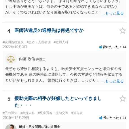
ご連絡ありがとうございます。 まずは明細を出してもらいましょう。
もし手術が事実ならば、自身の子であると確認できるならば支払う
が、そうでなければいきなり連絡が取れなくなったことで不信感もあ
るし、自身の子であるか疑問に残る点もあるので、支払えないと回答
してはいかがでしょうか。 代理人となる場合ですが、事務所ごとにま
ちまちです。 弊所の場合、交渉をお受けするとなると20万円くらいが
4
医師法違反の通報先は何処ですか
多いかと思います。
#説明義務違反
#患者・入所者側
#産婦人科
2022年10月3日
役にたった
14
内藤 政信
弁護士
最初から警察に相談するよりも、医療安全支援センターと厚労省の出
先機関である 県の医務係に連絡して、今後の方法など情報を収集する
といいかもしれません。 警察に行くときは、しっかりした被害届ある
いは告発状を作成、持参して、相談に行くといいでしょう。
5
援助交際の相手が妊娠したといってきまし
た・・・
#子の認知
#産婦人科
#児童買春・援助交際
#被害者
2019年12月29日
役にたった
11
離婚・男女問題に強い弁護士