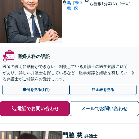
島
市中
|
23:59（平日）
ら徒歩1分
県
区
産婦人科の訴訟
医師の説明に納得ができない、相談している弁護士の医学知識に疑問
があり、詳しい弁護士を探しているなど、医学知識と経験を有してい
る弁護士がご相談をお受けします。
事例を見る(1件)
料金表を見る
電話でお問い合わせ
メールでお問い合わせ
門脇 慧
弁護士