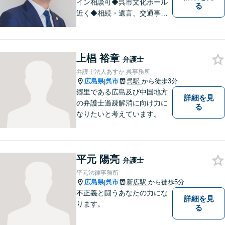
イン相談可◆呉市文化ホール
る
近く◆相続・遺言、交通事
故、離婚・不貞慰謝料請求、B
型肝炎訴訟、債権回収、企業
法務、顧問弁護士、刑事弁護
上椙 裕章
など。話しにくいことも安心
弁護士
してご相談ください。あなた
弁護士法人あすか 呉事務所
の気持ちに寄り添い、丁寧に
広島県
呉市
呉駅
から徒歩3分
|
お応えします。
郷里である広島及び中国地方
詳細を見
の弁護士過疎解消に向け力に
る
なりたいと考えています。
平元 陽亮
弁護士
平元法律事務所
広島県
呉市
新広駅
から徒歩5分
|
不正義と闘うあなたの力にな
詳細を見
ります。
る