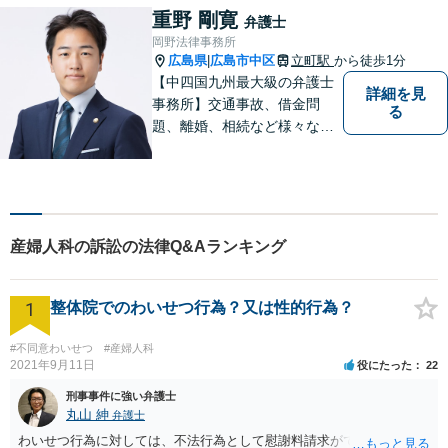
い！
重野 剛寛
弁護士
岡野法律事務所
広島県
広島市中区
立町駅
から徒歩1分
|
【中四国九州最大級の弁護士
詳細を見
事務所】交通事故、借金問
る
題、離婚、相続など様々な問
題について、「何度でも無
料」の相談を行っています！
まずはお気軽にご相談くださ
い！
産婦人科の訴訟の法律Q&Aランキング
1
整体院でのわいせつ行為？又は性的行為？
#不同意わいせつ
#産婦人科
2021年9月11日
役にたった
22
刑事事件に強い弁護士
丸山 紳
弁護士
わいせつ行為に対しては、不法行為として慰謝料請求ができます。