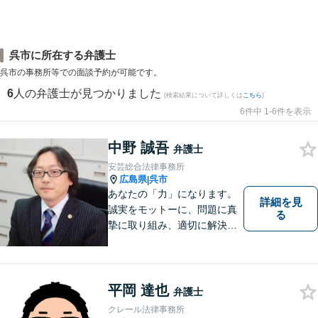
呉市に所在する弁護士
呉市の事務所等での面談予約が可能です。
6
人の弁護士が見つかりました
(検索結果について詳しくは
こちら
)
6件中 1-6件を表示
中野 誠吾
弁護士
安芸総合法律事務所
広島県
呉市
|
あなたの「力」になります。
詳細を見
誠実をモットーに、問題に真
る
摯に取り組み、適切に解決で
きるよう尽力いたします。ま
た、依頼者の方が気軽に相談
でき、来所後は心の負担が軽
くなるような事務所作りを心
平岡 達也
弁護士
がけています。一人で悩ま
クレール法律事務所