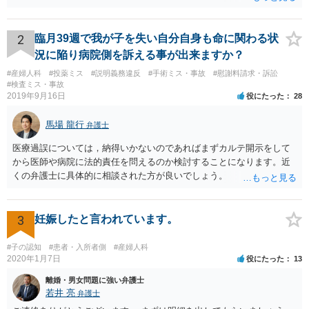
2
臨月39週で我が子を失い自分自身も命に関わる状
況に陥り病院側を訴える事が出来ますか？
#産婦人科
#投薬ミス
#説明義務違反
#手術ミス・事故
#慰謝料請求・訴訟
#検査ミス・事故
2019年9月16日
役にたった
28
馬場 龍行
弁護士
医療過誤については，納得いかないのであればまずカルテ開示をして
から医師や病院に法的責任を問えるのか検討することになります。近
くの弁護士に具体的に相談された方が良いでしょう。
3
妊娠したと言われています。
#子の認知
#患者・入所者側
#産婦人科
2020年1月7日
役にたった
13
離婚・男女問題に強い弁護士
若井 亮
弁護士