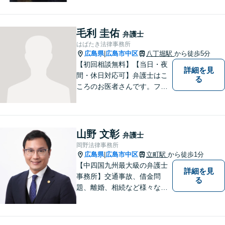
毛利 圭佑
弁護士
はばたき法律事務所
広島県
広島市中区
八丁堀駅
から徒歩5分
|
【初回相談無料】【当日・夜
詳細を見
間・休日対応可】弁護士はこ
る
ころのお医者さんです。フッ
トワークの軽い弁護士が、あ
なたのお悩みをじっくり丁寧
にお聞きします。
山野 文彰
弁護士
岡野法律事務所
広島県
広島市中区
立町駅
から徒歩1分
|
【中四国九州最大級の弁護士
詳細を見
事務所】交通事故、借金問
る
題、離婚、相続など様々な問
題について、「何度でも無
料」の相談を行っています！
まずはお気軽にご相談くださ