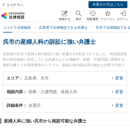
弁護士の方はこちら
ココナラへ
投稿する
探す
閲覧履歴
マイリスト
ログイン
ココナラ法律相談
広島県で法律相談できる弁護士
呉市で法律相談でき
呉市の産婦人科の訴訟に強い弁護士
広島県の呉市で産婦人科の訴訟に強い弁護士が6名見つかりました。初回面談無
料や休日面談に対応している弁護士なども掲載中。医療・介護問題に関係する
歯科治療ミスや美容整形のトラブル、産婦人科の訴訟等の細かな分野での絞り
込み検索もでき便利です。特に安芸総合法律事務所の中野 誠吾弁護士やクレー
ル法律事務所の平岡 達也弁護士、山岡法律事務所の山岡 嗣也弁護士のプロフィ
エリア
広島県、呉市
変更
ール情報や弁護士費用、強みなどが注目されています。『呉市で土日や夜間に
発生した産婦人科の訴訟のトラブルを今すぐに弁護士に相談したい』『産婦人
相談内容
医療・介護問題、産婦人科
変更
科の訴訟のトラブル解決の実績豊富な近くの弁護士を検索したい』『初回相談
無料で産婦人科の訴訟を法律相談できる呉市内の弁護士に相談予約したい』な
どでお困りの相談者さんにおすすめです。
詳細条件
未選択
変更
産婦人科に強い呉市から相談可能な弁護士