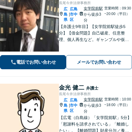
長尾今井法律事務所
女学院前駅
営業時間：09:30
広
広島
~20:00（平日）
島
市中
から徒歩3
|
県
区
分
【弁護士9年目】【女学院前駅徒歩5
分】【借金問題】自己破産、任意整
理、個人再生など。ギャンブルや仮想
通貨で破産した場合もご相談ください
【交通事故】後遺症の認定、賠償金額
などご相談ください【夜間土日祝相談
電話でお問い合わせ
メールでお問い合わせ
可】【初回相談無料】【Zoom面談可】
金光 健二
弁護士
長尾今井法律事務所
女学院前駅
営業時間：10:00
広
広島
~18:00（平日）
島
市中
から徒歩3
|
県
区
分
【広電（白島線）「女学院前駅」5分】
「慰謝料を請求されている」「離婚し
たい」。【離婚問題】財産分与／養育