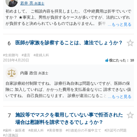
若井 亮
弁護士
初めまして。 ご相談内容を拝見しました。 ①中絶費用は折半でいいで
すか？ ★事実上、男性が負担するケースが多いですが、法的にいずれ
が負担すると決められているものではありません。 折半という考え方
もあるでしょう。 ②避妊しなかったが無理やりしたわけでもない、拒
否するそぶりもなかったので合意の上となるのか？ ★性行為について
の合意があることは特に問題にならないでしょう ③DNA鑑定をして事
6
医師が家族を診察することは、違法でしょうか？
実確認までしたほうがよいのか ★本当に妊娠をしており、こちらの子
であると主張するのであれば、DNA鑑定をするのも一つの選択肢にな
#生前贈与
#遺言
#産婦人科
るかと思います ④慰謝料請求されるのか ★慰謝料請求の根拠はないで
2018年4月20日
役にたった
10
しょう。合意に基づく性行為ですから、妊娠や病気などのリスクを受
け入れていると言えます。 当方行為が不法行為などに該当することは
内藤 政信
弁護士
ないかと思います。 相手方が揺さぶりをかけてくるようでしたら、代
自家診療給付制限ですね。 診療行為自体は問題ないですが、医師の保
理人を立てて、事実確認のほか対応の全てを任せてしまうというやり
険に 加入していれば、かかった費用を支払基金なりに 請求できない扱
方もあります。 妊娠をしたという話をベースにしたトラブルも多くあ
いですね。 自己負担になります。 診療が違法になることはないです
るところなので、もし相手方が脅し含みで請求をしてくるようであれ
ね。 違う保険であれば、通常通り請求できますね。
ば、早い段階で代理人を立てて対応されたほうが良いかもしれませ
ん。
7
施設等でマスクを着用していない事で拒否された
場合は慰謝料を請求できるでしょうか？
#歯科・歯医者
#産婦人科
#美容整形
#行政処分の不服申立て
#許認可の問題
#介護施設