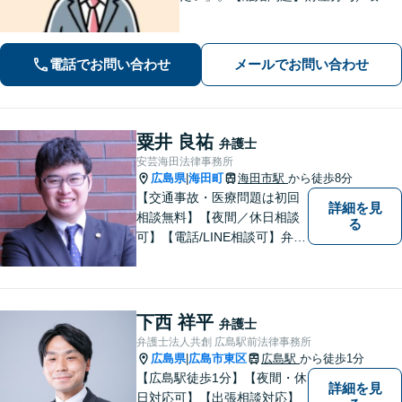
費／婚姻費用／不貞慰謝料など。遺産
分割協議、遺言書作成、遺留分侵害額
請求など【相続・遺言】料金は明確に
電話でお問い合わせ
メールでお問い合わせ
細かく設定【初回相談無料】
粟井 良祐
弁護士
安芸海田法律事務所
広島県
海田町
海田市駅
から徒歩8分
|
【交通事故・医療問題は初回
詳細を見
相談無料】【夜間／休日相談
る
可】【電話/LINE相談可】弁護
士に気軽にご相談いただける
ように体制を整えています。
で少しでも疑問や不安を抱え
ている方は、すぐに弁護士に
下西 祥平
弁護士
ご相談ください。【JR海田市
弁護士法人共創 広島駅前法律事務所
駅から徒歩9分】
広島県
広島市東区
広島駅
から徒歩1分
|
【広島駅徒歩1分】【夜間・休
詳細を見
日対応可】【出張相談対応】