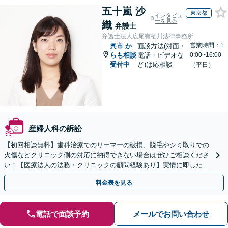
五十嵐 沙
東京都
インタビュ
ーを見る
織
弁護士
弁護士法人広尾有栖川法律事務所
営業時間：1
呉市
か
面談方法(対面・
らも相談
電話・ビデオな
0:00~16:00
受付中
ど)は応相談
（平日）
産婦人科の訴訟
【初回相談無料】歯科治療でのリーマーの破損、脱毛やシミ取りでの
火傷などクリニック側の対応に納得できない場合はぜひご相談くださ
い！【医療法人の法務・クリニックの顧問経験あり】実情に即したア
ドバイスで、納得のできるトラブルの解決を目指します。
料金表を見る
電話で面談予約
メールでお問い合わせ