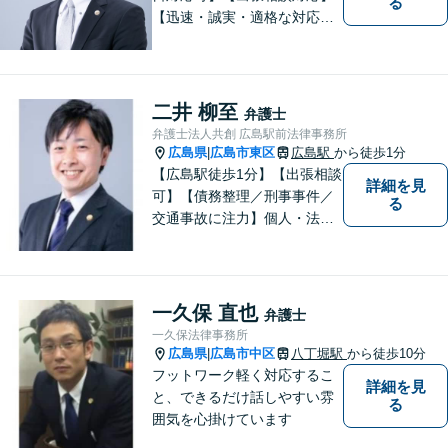
る
【迅速・誠実・適格な対応】
弊事務所は、依頼者の皆様の
ための法律事務所です。皆様
にとってのアクセスを何より
重視しています。また、弊事
二井 柳至
弁護士
務所は迅速な対応・回答を最
弁護士法人共創 広島駅前法律事務所
優先にしています。
広島県
広島市東区
広島駅
から徒歩1分
|
【広島駅徒歩1分】【出張相談
詳細を見
可】【債務整理／刑事事件／
る
交通事故に注力】個人・法人
どちらも可◎依頼者がアクセ
スしやすい環境づくりに尽力
しています。すべての依頼者
の「平和」が実現できるよ
一久保 直也
弁護士
う、依頼者一人ひとりに寄り
一久保法律事務所
添い、解決へ導きます。
広島県
広島市中区
八丁堀駅
から徒歩10分
|
フットワーク軽く対応するこ
詳細を見
と、できるだけ話しやすい雰
る
囲気を心掛けています