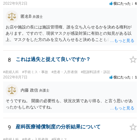
2022年9月2日
役にたった
6
匿名B
弁護士
お店や施設の長には施設管理権、誰を立ち入らせるかを決める権利が
あります。ですので、現状マスクが感染対策に有効との知見がある以
上、マスクをした方のみを立ち入らせると決めることも自由であり、
不当な差別には当たらないと考えられます。 これが公衆浴場や旅館業
など公益的な側面のある業種ですと、公衆浴場法など各種業法で定め
られた理由以外での利用拒否は禁止されていますし、公の施設でもマ
8
これは過失と捉えて良いですか？
スクなしだけでの利用拒否は問題となりえますが、民間のお店に対し
ては慰謝料の請求は認められないと考えられます。
#産婦人科
#手術ミス・事故
#患者・入所者側
#慰謝料請求・訴訟
2022年8月7日
役にたった
1
内藤 政信
弁護士
そうですね。 開腹の必要性も、状況次第であり得る、と言う思いがあ
ったかもしれないですね。
9
産科医療補償制度の分析結果について
#産婦人科
#患者・入所者側
#医療ミス