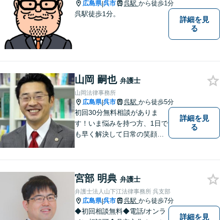
ず、お気軽にご相談下さい。
広島県
呉市
呉駅
から徒歩1分
|
呉駅徒歩1分。
詳細を見
る
山岡 嗣也
弁護士
山岡法律事務所
広島県
呉市
呉駅
から徒歩5分
|
初回30分無料相談がありま
詳細を見
す！いま悩みを持つ方、1日で
る
も早く解決して日常の笑顔を
取り戻しましょう！離婚問
題、交通事故、借金債務整
理、相続などに注力しつつ、
宮部 明典
個人様・法人様の問題に幅広
弁護士
く対応しています。
弁護士法人山下江法律事務所 呉支部
広島県
呉市
呉駅
から徒歩7分
|
◆初回相談無料◆電話/オンラ
詳細を見