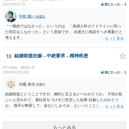
2022年4月7日
役にたった
3
中邨 鶴一
弁護士
「一般的ではなかった」というのは、「産婦人科ガイドラインに則っ
た対応をしなかった」という意味です。 弁護士に相談すべき事案だと
考えます。
10
結婚前提妊娠→中絶要求→精神疾患
#子の認知
#産婦人科
2019年12月16日
役にたった
1
内藤 政信
弁護士
結婚前提ということですが、婚約と言えるレベルかどうか。 子供が欲
しいと言われて、避妊具をつけずに性交した結果 妊娠したのかどう
か。 相手が豹変して、金ないしおろせ、といったことは、不法 行為に
あたるでしょう。 精神疾患の原因が、相手の豹変と意に添わぬ中絶に
よるも のかどうか、説明付きの診断書が欲しいですね。 慰謝料請求
は、可能でしょう。
もっとみる