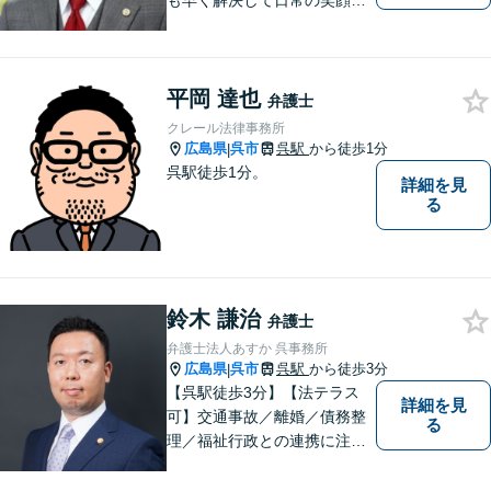
も早く解決して日常の笑顔を
取り戻しましょう！離婚問
題、交通事故、借金債務整
理、相続などに注力しつつ、
平岡 達也
個人様・法人様の問題に幅広
弁護士
く対応しています。
クレール法律事務所
広島県
呉市
呉駅
から徒歩1分
|
呉駅徒歩1分。
詳細を見
る
鈴木 謙治
弁護士
弁護士法人あすか 呉事務所
広島県
呉市
呉駅
から徒歩3分
|
【呉駅徒歩3分】【法テラス
詳細を見
可】交通事故／離婚／債務整
る
理／福祉行政との連携に注力
する弁護士。東広島市と呉市
で弁護業務を行う弁護士。3つ