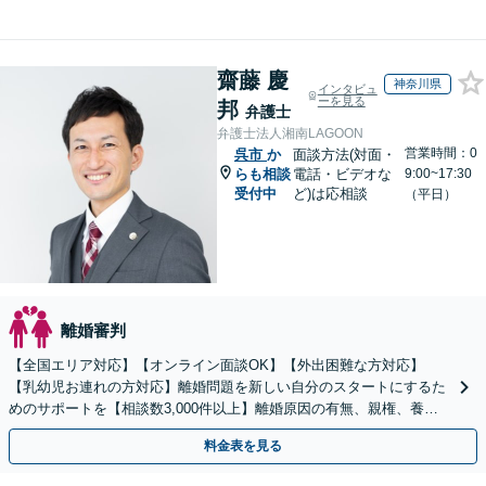
齋藤 慶
神奈川県
インタビュ
ーを見る
邦
弁護士
弁護士法人湘南LAGOON
営業時間：0
呉市
か
面談方法(対面・
らも相談
電話・ビデオな
9:00~17:30
受付中
ど)は応相談
（平日）
離婚審判
【全国エリア対応】【オンライン面談OK】【外出困難な方対応】
【乳幼児お連れの方対応】離婚問題を新しい自分のスタートにするた
めのサポートを【相談数3,000件以上】離婚原因の有無、親権、養育
費、財産分与、慰謝料請求【夜間・休日相談可】
料金表を見る