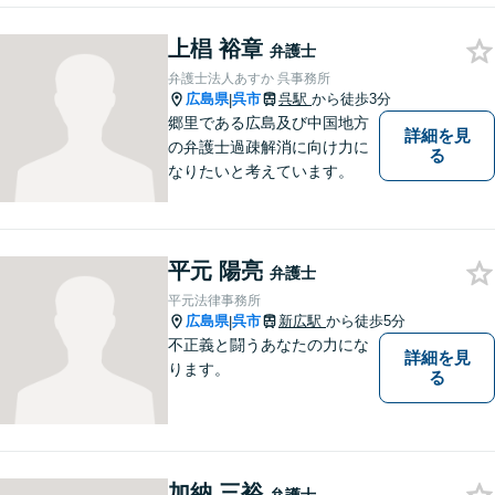
の拠点ネットワークを活か
上椙 裕章
し、高度な問題にも対応いた
弁護士
します。まずはご相談を！
弁護士法人あすか 呉事務所
広島県
呉市
呉駅
から徒歩3分
|
郷里である広島及び中国地方
詳細を見
の弁護士過疎解消に向け力に
る
なりたいと考えています。
平元 陽亮
弁護士
平元法律事務所
広島県
呉市
新広駅
から徒歩5分
|
不正義と闘うあなたの力にな
詳細を見
ります。
る
加納 三裕