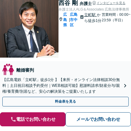
西谷 剛
弁護士
インタビューを見る
弁護士法人ALG＆Associates 広島法律事務所
広
広島
立町駅
か
営業時間：00:00~
島
市中
|
23:59（平日）
ら徒歩1分
県
区
離婚審判
【広島電鉄「立町駅」徒歩1分 】【来所・オンライン法律相談30分無
料｜土日祝日相談予約受付｜WEB相談可能】慰謝料請求/財産分与/親
権/養育費/別居など、安心の解決策をご提案いたします
料金表を見る
電話でお問い合わせ
メールでお問い合わせ