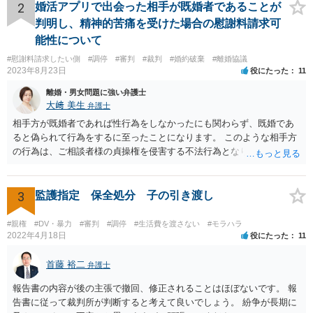
2
婚活アプリで出会った相手が既婚者であることが
判明し、精神的苦痛を受けた場合の慰謝料請求可
能性について
#慰謝料請求したい側
#調停
#審判
#裁判
#婚約破棄
#離婚協議
2023年8月23日
役にたった
11
離婚・男女問題に強い弁護士
大﨑 美生
弁護士
相手方が既婚者であれば性行為をしなかったにも関わらず、既婚であ
ると偽られて行為をするに至ったことになります。 このような相手方
の行為は、ご相談者様の貞操権を侵害する不法行為となりますので、
相手方に慰謝料請求が可能です。 （ご相談内容からは明らかではあり
ませんが、上記は性行為があったことを前提としています） 弁護士に
依頼されると、相手方の住民票を取得することができます。 請求する
3
監護指定 保全処分 子の引き渡し
慰謝料の額含め、一度弁護士にご相談されると良いと思います。
#親権
#DV・暴力
#審判
#調停
#生活費を渡さない
#モラハラ
2022年4月18日
役にたった
11
首藤 裕二
弁護士
報告書の内容が後の主張で撤回、修正されることはほぼないです。 報
告書に従って裁判所が判断すると考えて良いでしょう。 紛争が長期に