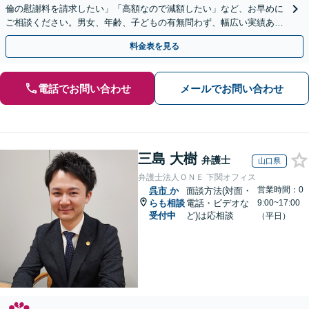
倫の慰謝料を請求したい」「高額なので減額したい」など、お早めに
ご相談ください。男女、年齢、子どもの有無問わず、幅広い実績あ
り。当日相談も可能な限り対応【子連れ相談可】【秘密厳守】
料金表を見る
電話でお問い合わせ
メールでお問い合わせ
三島 大樹
弁護士
山口県
弁護士法人ＯＮＥ 下関オフィス
営業時間：0
呉市
か
面談方法(対面・
らも相談
電話・ビデオな
9:00~17:00
受付中
ど)は応相談
（平日）