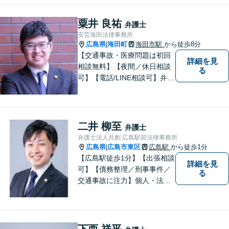
粟井 良祐
弁護士
安芸海田法律事務所
広島県
海田町
海田市駅
から徒歩8分
|
【交通事故・医療問題は初回
詳細を見
相談無料】【夜間／休日相談
る
可】【電話/LINE相談可】弁護
士に気軽にご相談いただける
ように体制を整えています。
で少しでも疑問や不安を抱え
ている方は、すぐに弁護士に
二井 柳至
弁護士
ご相談ください。【JR海田市
弁護士法人共創 広島駅前法律事務所
駅から徒歩9分】
広島県
広島市東区
広島駅
から徒歩1分
|
【広島駅徒歩1分】【出張相談
詳細を見
可】【債務整理／刑事事件／
る
交通事故に注力】個人・法人
どちらも可◎依頼者がアクセ
スしやすい環境づくりに尽力
しています。すべての依頼者
の「平和」が実現できるよ
下西 祥平