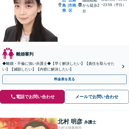
広
広島
~23:59（平日）
島
市南
から徒歩2
|
県
区
分
離婚審判
◆離婚・不倫に強い弁護士◆【早く解決したい】【責任を取らせた
い】【減額したい】【内密に解決したい】
料金表を見る
電話でお問い合わせ
メールでお問い合わせ
北村 明彦
弁護士
北村法律事務所