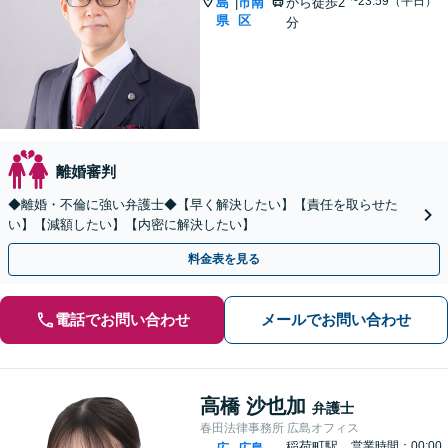
~23:59（平日）
島
市南
から徒歩2
|
県
区
分
離婚審判
◆離婚・不倫に強い弁護士◆【早く解決したい】【責任を取らせた
い】【減額したい】【内密に解決したい】
料金表を見る
電話でお問い合わせ
メールでお問い合わせ
高橋 沙也加
弁護士
春田法律事務所 広島オフィス
稲荷町駅
営業時間：00:00