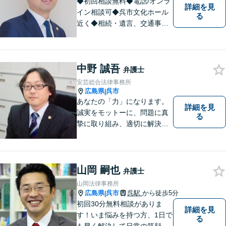
◆初回相談無料◆電話/オンラ
詳細を見
イン相談可◆呉市文化ホール
る
近く◆相続・遺言、交通事
故、離婚・不貞慰謝料請求、B
型肝炎訴訟、債権回収、企業
法務、顧問弁護士、刑事弁護
中野 誠吾
など。話しにくいことも安心
弁護士
してご相談ください。あなた
安芸総合法律事務所
の気持ちに寄り添い、丁寧に
広島県
呉市
|
お応えします。
あなたの「力」になります。
詳細を見
誠実をモットーに、問題に真
る
摯に取り組み、適切に解決で
きるよう尽力いたします。ま
た、依頼者の方が気軽に相談
でき、来所後は心の負担が軽
くなるような事務所作りを心
山岡 嗣也
弁護士
がけています。一人で悩ま
山岡法律事務所
ず、お気軽にご相談下さい。
広島県
呉市
呉駅
から徒歩5分
|
初回30分無料相談がありま
詳細を見
す！いま悩みを持つ方、1日で
る