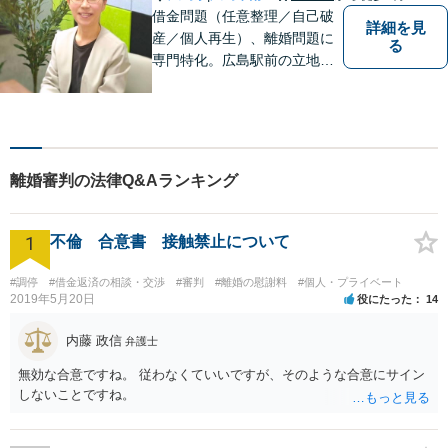
借金問題（任意整理／自己破
詳細を見
産／個人再生）、離婚問題に
る
専門特化。広島駅前の立地
で、破産管財人・家事調停官
の経験もある女性弁護士がお
話を伺います。ご相談のみで
もお気軽にお越しください。
【法テラスの無料相談対応】
離婚審判の法律Q&Aランキング
【ＷＥＢ予約可】【完全個
室】
1
不倫 合意書 接触禁止について
#調停
#借金返済の相談・交渉
#審判
#離婚の慰謝料
#個人・プライベート
2019年5月20日
役にたった
14
内藤 政信
弁護士
無効な合意ですね。 従わなくていいですが、そのような合意にサイン
しないことですね。