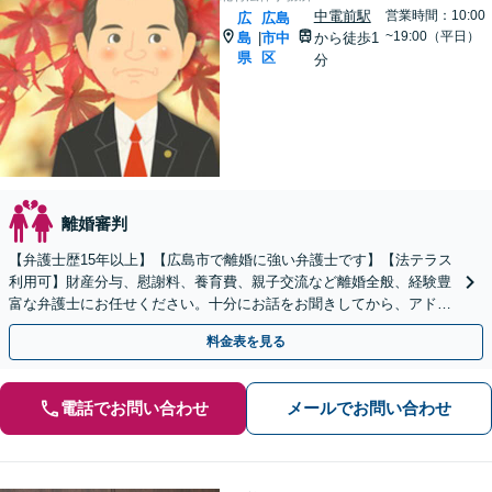
中電前駅
営業時間：10:00
広
広島
~19:00（平日）
島
市中
から徒歩1
|
県
区
分
離婚審判
【弁護士歴15年以上】【広島市で離婚に強い弁護士です】【法テラス
利用可】財産分与、慰謝料、養育費、親子交流など離婚全般、経験豊
富な弁護士にお任せください。十分にお話をお聞きしてから、アドバ
イスいたします。【弁護士直通電話】【子連れ相談可】
料金表を見る
電話でお問い合わせ
メールでお問い合わせ