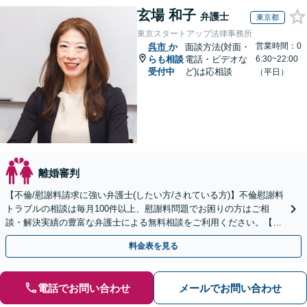
玄場 和子
弁護士
東京都
東京スタートアップ法律事務所
営業時間：0
呉市
か
面談方法(対面・
らも相談
電話・ビデオな
6:30~22:00
受付中
ど)は応相談
（平日）
離婚審判
【不倫/慰謝料請求に強い弁護士(したい方/されている方)】不倫慰謝料
トラブルの相談は毎月100件以上、慰謝料問題でお困りの方はご相
談・解決実績の豊富な弁護士による無料相談をご利用ください。【初
回相談０円(電話)】【全国対応】
料金表を見る
電話でお問い合わせ
メールでお問い合わせ