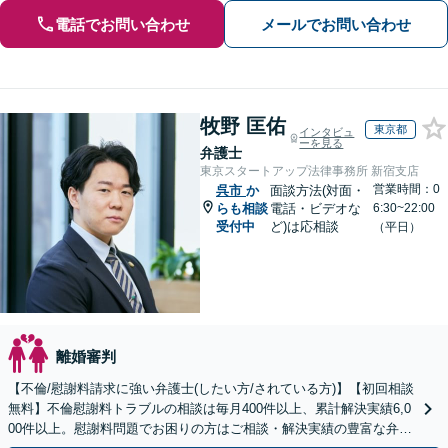
電話でお問い合わせ
メールでお問い合わせ
牧野 匡佑
東京都
インタビュ
ーを見る
弁護士
東京スタートアップ法律事務所 新宿支店
営業時間：0
呉市
か
面談方法(対面・
らも相談
電話・ビデオな
6:30~22:00
受付中
ど)は応相談
（平日）
離婚審判
【不倫/慰謝料請求に強い弁護士(したい方/されている方)】【初回相談
無料】不倫慰謝料トラブルの相談は毎月400件以上、累計解決実績6,0
00件以上。慰謝料問題でお困りの方はご相談・解決実績の豊富な弁護