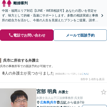
離婚審判
中国・福岡エリア対応【LINE・WEB相談可】あなたの思いを否定せ
ず、味方として的確・迅速にサポートします。多数の相談実績と事務
所の総合力を活かし、今後の人生を見据えたプランをご提案。請求す
る側・された側双方に対応【完全個室／子連れ相談可】
電話でお問い合わせ
メールで面談予約
呉市に所在する弁護士
呉市の事務所等での面談予約が可能です。
8
人の弁護士が見つかりました
(検索結果について詳しくは
こちら
)
8件中 1-8件を表示
宮部 明典
弁護士
弁護士法人山下江法律事務所 呉支部
広島県
呉市
呉駅
から徒歩7分
|