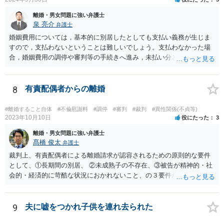
離婚・男女問題に強い弁護士
泉 亮介
弁護士
婚姻費用については，基本的に別居したとしても支払い義務が生じま
すので，支払わないということは難しいでしょう。支払わなかった場
合，婚姻費用の調停や審判等の手続きへ進み，未払い分として差押を
受けるリスクがあると言えます。
8
有責配偶者からの離婚
#離婚すること自体
#不倫慰謝料
#調停
#審判
#裁判
#異性関係(不貞等)
2023年10月10日
役にたった
3
離婚・男女問題に強い弁護士
髙橋 俊太
弁護士
裁判上、有責配偶者による離婚請求が認容されるための原則的な要件
として、①長期間の別居、 ②未成熟子の不存在、③被告が精神的・社
会的・経済的に苛酷な状況におかれないこと、の３要件が必要である
とされています。 お伺いしている事情からすると、貴方が未成熟子を
監護しており（②）、仮に離婚を認容すれば、専業主婦の貴方が経済
的に過酷な状況におかれる可能性がありますので（③）、現時点で
9
夫に嘘をつかれ子供を連れ去られた
は、夫側の離婚請求は裁判では認められにくい状況であると考えられ