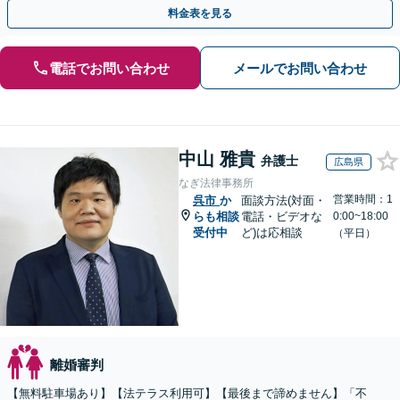
士による無料相談をご利用ください。
料金表を見る
電話でお問い合わせ
メールでお問い合わせ
中山 雅貴
弁護士
広島県
なぎ法律事務所
営業時間：1
呉市
か
面談方法(対面・
らも相談
電話・ビデオな
0:00~18:00
受付中
ど)は応相談
（平日）
離婚審判
【無料駐車場あり】【法テラス利用可】【最後まで諦めません】「不