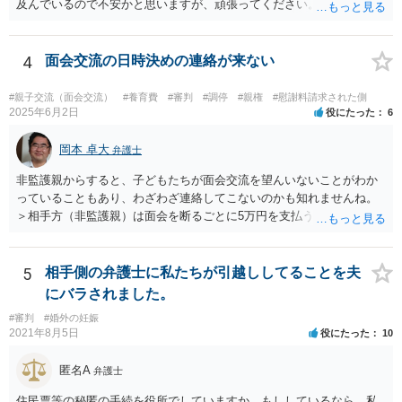
及んでいるので不安かと思いますが、頑張ってください。
4
面会交流の日時決めの連絡が来ない
#親子交流（面会交流）
#養育費
#審判
#調停
#親権
#慰謝料請求された側
2025年6月2日
役にたった
6
岡本 卓大
弁護士
非監護親からすると、子どもたちが面会交流を望んいないことがわか
っていることもあり、わざわざ連絡してこないのかも知れませんね。
＞相手方（非監護親）は面会を断るごとに5万円を支払うことを取決め
るよう要求してきたり、調停中もかなり揉めました。 というのも、本
当に何が何でも面会交流したい（子どもたちと会いたい）と言うより
は、あなたに対する嫌がらせだった可能性もあるように思います（そ
5
相手側の弁護士に私たちが引越ししてることを夫
ういう男はDV・虐待系の男には珍しくありません。）。 面会交流とは
にバラされました。
親の権利ではなく、『子どものため』のものです。 子どもたちの年齢
#審判
#婚外の妊娠
（自分の気持ちを言える年齢）を考えても、無理に面会交流をする必
2021年8月5日
役にたった
10
要もありません。 相手から面会交流を行うことについての申し出があ
ったときに対応すれば十分だと思います。 仮に相手から、面会交流さ
匿名A
弁護士
せなかった（連絡をしてこなかった）と慰謝料請求してきたとして
も、そのような請求は、まず認められません。 ご心配であれば、審判
住民票等の秘匿の手続を役所でしていますか。もししているなら、私