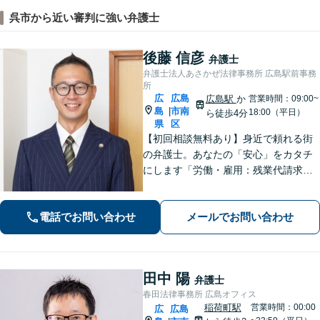
呉市から近い審判に強い弁護士
後藤 信彦
弁護士
弁護士法人あさかぜ法律事務所 広島駅前事務
所
広
広島
広島駅
か
営業時間：09:00~
島
市南
|
18:00（平日）
ら徒歩4分
県
区
【初回相談無料あり】身近で頼れる街
の弁護士。あなたの「安心」をカタチ
にします「労働・雇用：残業代請求、
不当解雇、労災など、労働者側の対応
実績が豊富」「不動産：不動産を相続
電話でお問い合わせ
メールでお問い合わせ
すべきか、放棄すべきか冷静に判断で
きるようサポートいたします」【広島
駅４分】
田中 陽
弁護士
春田法律事務所 広島オフィス
稲荷町駅
営業時間：00:00
広
広島