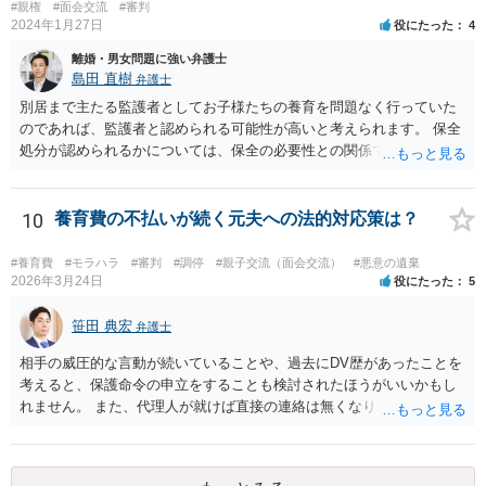
ます。 一方で、期間が経過して子が成人した場合（②）、別居期間は
#親権
#面会交流
#審判
すでに１０年超となり、婚姻期間の３分の１程度とはいえ相当程度の
2024年1月27日
役にたった
4
長期別居となるので（①）、③の点がクリアされれば、夫側の離婚請
離婚・男女問題に強い弁護士
求が認容される余地はあります（専門的には、③は被告側から反論し
島田 直樹
弁護士
なければならないことです）。別居期間何年であれば要件①が常に充
別居まで主たる監護者としてお子様たちの養育を問題なく行っていた
たされるといった定式はなく、事案に応じて総合的に判断されるとこ
のであれば、監護者と認められる可能性が高いと考えられます。 保全
ろです。
処分が認められるかについては、保全の必要性との関係でなんともい
えませんが、その場合、審判を早めにしてくれることが多いと思いま
す。 精神的なご負担も大きいと思いますが、担当の弁護士とよく相談
しながら手続を進めてください。
10
養育費の不払いが続く元夫への法的対応策は？
#養育費
#モラハラ
#審判
#調停
#親子交流（面会交流）
#悪意の遺棄
2026年3月24日
役にたった
5
笹田 典宏
弁護士
相手の威圧的な言動が続いていることや、過去にDV歴があったことを
考えると、保護命令の申立をすることも検討されたほうがいいかもし
れません。 また、代理人が就けば直接の連絡は無くなりますので、ご
相談者の方も代理人を立てるのも一手です。 面会交流含め、元夫との
やりとりが相当ご心労になっていると見受けられますので、一度弁護
士や行政の相談窓口にご相談されることをお勧め致します。