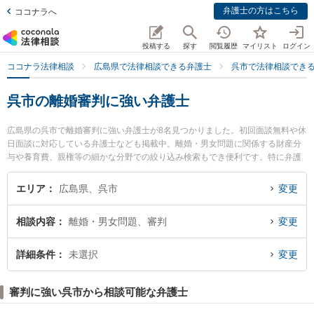
弁護士の方はこちら
ココナラへ
投稿する
探す
閲覧履歴
マイリスト
ログイン
ココナラ法律相談
広島県で法律相談できる弁護士
呉市で法律相談でき
呉市の離婚審判に強い弁護士
広島県の呉市で離婚審判に強い弁護士が8名見つかりました。初回面談無料や休
日面談に対応している弁護士なども掲載中。離婚・男女問題に関係する財産分
与や養育費、親権等の細かな分野での絞り込み検索もでき便利です。特に弁護
士法人山下江法律事務所 呉支部の宮部 明典弁護士や安芸総合法律事務所の中野
誠吾弁護士、山岡法律事務所の山岡 嗣也弁護士のプロフィール情報や弁護士費
エリア
広島県、呉市
変更
用、強みなどが注目されています。『呉市で土日や夜間に発生した離婚審判の
トラブルを今すぐに弁護士に相談したい』『離婚審判のトラブル解決の実績豊
相談内容
離婚・男女問題、審判
変更
富な近くの弁護士を検索したい』『初回相談無料で離婚審判を法律相談できる
呉市内の弁護士に相談予約したい』などでお困りの相談者さんにおすすめで
す。
詳細条件
未選択
変更
審判に強い呉市から相談可能な弁護士