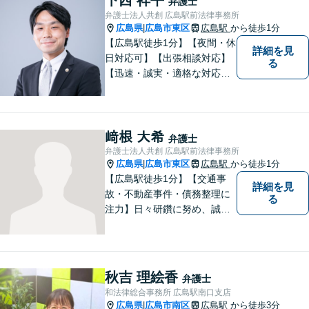
弁護士
う、依頼者一人ひとりに寄り
弁護士法人共創 広島駅前法律事務所
添い、解決へ導きます。
広島県
広島市東区
広島駅
から徒歩1分
|
【広島駅徒歩1分】【夜間・休
詳細を見
日対応可】【出張相談対応】
る
【迅速・誠実・適格な対応】
弊事務所は、依頼者の皆様の
ための法律事務所です。皆様
にとってのアクセスを何より
重視しています。また、弊事
﨑根 大希
弁護士
務所は迅速な対応・回答を最
弁護士法人共創 広島駅前法律事務所
優先にしています。
広島県
広島市東区
広島駅
から徒歩1分
|
【広島駅徒歩1分】【交通事
詳細を見
故・不動産事件・債務整理に
る
注力】日々研鑽に努め、誠実
に執務を遂行することがモッ
トーです。紛争解決だけでな
く、紛争を予防するためのア
ドバイスを心がけています。
秋吉 理絵香
弁護士
【法テラス利用可】
和法律総合事務所 広島駅南口支店
広島県
広島市南区
広島駅
から徒歩3分
|