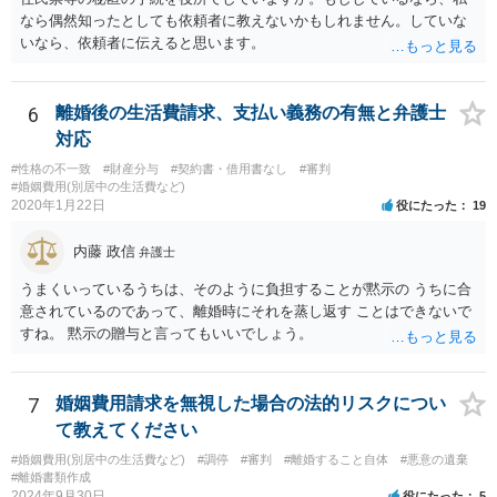
書を持参して、お近くの弁護士に法律相談してみてください。
なら偶然知ったとしても依頼者に教えないかもしれません。していな
いなら、依頼者に伝えると思います。
6
離婚後の生活費請求、支払い義務の有無と弁護士
対応
#性格の不一致
#財産分与
#契約書・借用書なし
#審判
#婚姻費用(別居中の生活費など)
2020年1月22日
役にたった
19
内藤 政信
弁護士
うまくいっているうちは、そのように負担することが黙示の うちに合
意されているのであって、離婚時にそれを蒸し返す ことはできないで
すね。 黙示の贈与と言ってもいいでしょう。
7
婚姻費用請求を無視した場合の法的リスクについ
て教えてください
#婚姻費用(別居中の生活費など)
#調停
#審判
#離婚すること自体
#悪意の遺棄
#離婚書類作成
2024年9月30日
役にたった
5