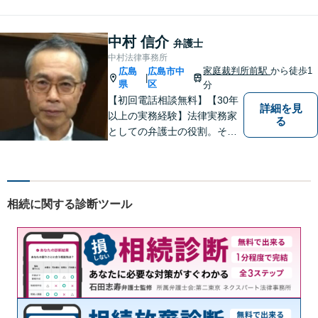
ての経験を活かして、少しで
もみなさんのお力になりたい
と思っています。少しでも何
中村 信介
弁護士
か気になることがありました
中村法律事務所
ら、お気軽にご相談くださ
家庭裁判所前駅
から徒歩1
広島
広島市中
|
い。
県
区
分
【初回電話相談無料】【30年
詳細を見
以上の実務経験】法律実務家
る
としての弁護士の役割。それ
は紛争の適正な解決である。
そのために弁護士は、法的に
トラブルをかかえた組織また
は人と一定の距離を保ちなが
相続に関する診断ツール
ら、できるだけ納得のいく解
決を導き出さなければならな
い。