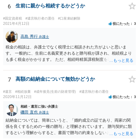
6
生前に親から相続するかどうか
#固定資産税
#遺言執行者の選任
#口座凍結解除
2021年4月12日
役にたった
3
高島 秀行
弁護士
税金の相談は、弁護士でなく税理士に相談された方がよいと思いま
す。 一般的に、生前に名義変更されると贈与税が課され、相続税より
も多く税金がかかります。 ただ、相続時精算課税制度を取れば、実質
的に相続税と同等の税金で済む可能性があります。 実際に税理士にど
ういう場合にどれくらい税金がかかるか計算してもらって どういう方
針を取るか決められたらよいと思います。
7
高額の結納金について無効かどうか
#遺言
#相続放棄
#成年後見(生前の財産管理)
#遺言執行者の選任
2020年11月12日
役にたった
3
相続・遺言に強い弁護士
磯田 直也
弁護士
結納金については、簡単にいうと、「婚約成立の証であり、両家の関
係を良くするための一種の贈与」と理解されています。 贈与契約に類
するという理解からすると、書面で贈与の約束をしないと相手方は支
払いを請求できません。 反面、実際に支払ったあとから返金を求める