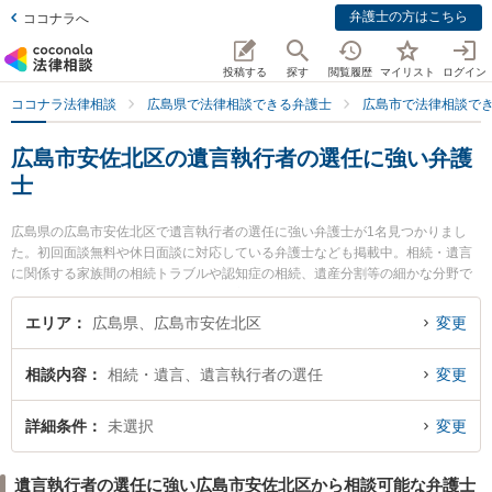
弁護士の方はこちら
ココナラへ
投稿する
探す
閲覧履歴
マイリスト
ログイン
ココナラ法律相談
広島県で法律相談できる弁護士
広島市で法律相談で
広島市安佐北区の遺言執行者の選任に強い弁護
士
広島県の広島市安佐北区で遺言執行者の選任に強い弁護士が1名見つかりまし
た。初回面談無料や休日面談に対応している弁護士なども掲載中。相続・遺言
に関係する家族間の相続トラブルや認知症の相続、遺産分割等の細かな分野で
の絞り込み検索もでき便利です。特に美北さくら法律事務所の岡﨑 伸哉弁護士
のプロフィール情報や弁護士費用、強みなどが注目されています。『広島市安
エリア
広島県、広島市安佐北区
変更
佐北区で土日や夜間に発生した遺言執行者の選任のトラブルを今すぐに弁護士
に相談したい』『遺言執行者の選任のトラブル解決の実績豊富な近くの弁護士
相談内容
相続・遺言、遺言執行者の選任
変更
を検索したい』『初回相談無料で遺言執行者の選任を法律相談できる広島市安
佐北区内の弁護士に相談予約したい』などでお困りの相談者さんにおすすめで
す。
詳細条件
未選択
変更
遺言執行者の選任に強い広島市安佐北区から相談可能な弁護士