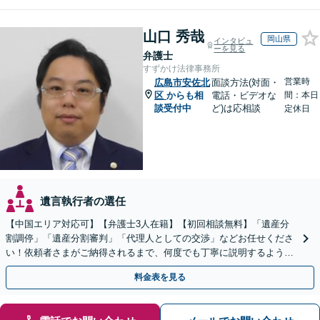
山口 秀哉
岡山県
インタビュ
ーを見る
弁護士
すずかけ法律事務所
営業時
広島市安佐北
面談方法(対面・
区
からも相
電話・ビデオな
間：本日
談受付中
ど)は応相談
定休日
遺言執行者の選任
【中国エリア対応可】【弁護士3人在籍】【初回相談無料】「遺産分
割調停」「遺産分割審判」「代理人としての交渉」などお任せくださ
い！依頼者さまがご納得されるまで、何度でも丁寧に説明するよう心
掛けています【土日祝／夜間対応可】【当日／電話相談可】
料金表を見る