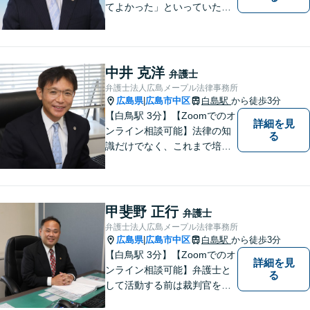
てよかった」といっていただ
けるように、依頼者に寄り添
い、ベストな解決を目指しま
す。打ち合わせ室内にキッズ
スペースのご用意が可能で
中井 克洋
弁護士
す。ご希望の方はご予約の際
弁護士法人広島メープル法律事務所
にお申し付けください。
広島県
広島市中区
白島駅
から徒歩3分
|
【白鳥駅 3分】【Zoomでのオ
詳細を見
ンライン相談可能】法律の知
る
識だけでなく、これまで培っ
てきた経験や現場感覚を大切
にして、これからもご助言や
事件処理を迅速かつ丁寧に行
ってまいります。 ぜひご相談
甲斐野 正行
弁護士
ください。
弁護士法人広島メープル法律事務所
広島県
広島市中区
白島駅
から徒歩3分
|
【白鳥駅 3分】【Zoomでのオ
詳細を見
ンライン相談可能】弁護士と
る
して活動する前は裁判官を務
めておりました。裁判官とし