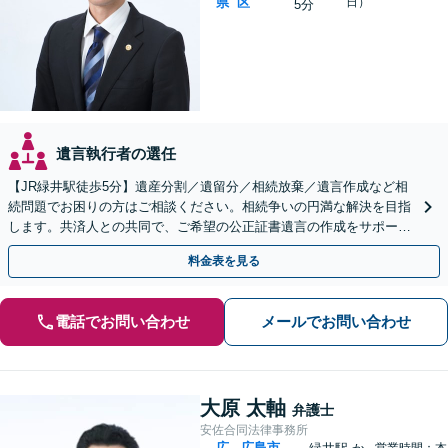
県
区
日）
5分
遺言執行者の選任
【JR緑井駅徒歩5分】遺産分割／遺留分／相続放棄／遺言作成など相
続問題でお困りの方はご相談ください。相続争いの円満な解決を目指
します。共済人との共同で、ご希望の公正証書遺言の作成をサポート
【完全個室】
料金表を見る
電話でお問い合わせ
メールでお問い合わせ
大原 太軸
弁護士
安佐合同法律事務所
広
広島市
営業時間：本