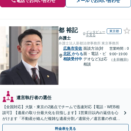
電話でお問い合わせ
メールでお問い合わせ
都 裕記
東京都
インタビュー
を見る
弁護士
弁護士法人新都法律事務所 東京事務所
広島市安佐
面談方法(対
営業時間：0
北区
からも
面・電話・ビ
9:00~19:00
相談受付中
デオなど)は応
（土日祝日）
相談
遺言執行者の選任
【全国対応】大阪・東京の2拠点でチームで迅速対応【電話・WEB相
談可】【遺産の取り分最大化を目指します】1営業日以内の返信を心
がけます「不動産が絡んだ複雑な遺産分割／遺留分／遺言書の作成・
執行／事業承継など、お任せください」【休日相談あり】
料金表を見る