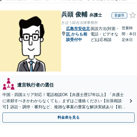
兵頭 俊輔
弁護士
愛媛県
きぼう綜合法律事務所
営業時
広島市安佐北
面談方法(対面・
区
からも相
電話・ビデオな
間：本日
談受付中
ど)は応相談
定休日
遺言執行者の選任
中国・四国エリア対応！電話相談OK【弁護士歴17年以上】「弁護士
に依頼すべきかわからなくても」まずはご連絡ください【出張相談
可】訴訟・調停・審判など、複雑な事案の豊富な解決実績あり【初回
相談無料】初回面談のみで解決できるケースもあります
料金表を見る