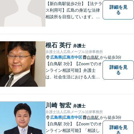
【新白島駅徒歩2分】【法テラ
詳細を見
ス利用可】広島の身近な法律
る
相談所を目指しています。依
頼者さまの抱えていらっしゃ
る不安や、ご希望を丁寧にお
伺いいたします。法律トラブ
ルにお悩みの方はご相談くだ
根石 英行
弁護士
さい。
弁護士法人広島メープル法律事務所
広島県
広島市中区
白島駅
から徒歩3分
|
【白鳥駅 3分】【Zoomでのオ
詳細を見
ンライン相談可能】弁護士
る
は、社会生活における人生の
パートナー、転ばぬ先の杖だ
と考えています。リラックス
してお話しいただける環境を
整えておりますので、困った
川崎 智宏
弁護士
とき、迷ったときはお気軽に
弁護士法人広島メープル法律事務所
ご相談ください。
広島県
広島市中区
白島駅
から徒歩3分
|
【白鳥駅 3分】【Zoomでのオ
詳細を見
ンライン相談可能】「相談し
る