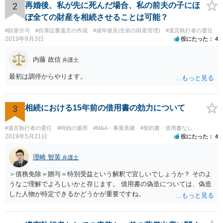
2
再婚後、私が先に死んだ場合、私の前夫の子にほ
ぼ全ての財産を相続させることは可能？
#財産分与
#自筆証書遺言の作成
#成年後見(生前の財産管理)
#遺言執行者の選任
2019年9月3日
役にたった
4
内藤 政信
弁護士
最初は調停からやります。
3
相続における15年前の借用書の効力について
#遺言執行者の選任
#時効の援用
#M&A・事業承継
#契約書・借用書なし
2019年5月21日
役にたった
4
理崎 智英
弁護士
＞債務免除＝贈与＝特別受益という解釈で宜しいでしょうか？ そのよ
うなご理解でよろしいかと存じます。 借用書の偽造については、偽造
した人物が特定できるかどうかが重要ですね。