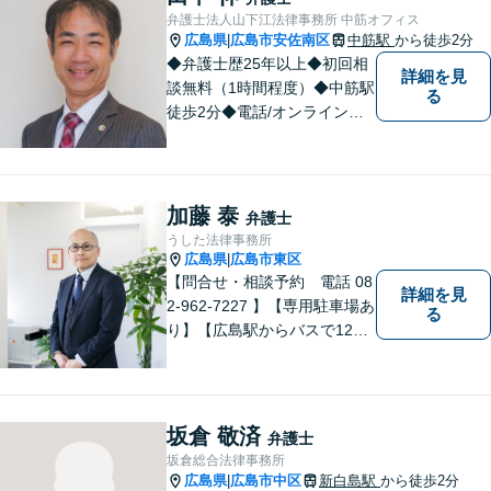
弁護士法人山下江法律事務所 中筋オフィス
広島県
広島市安佐南区
中筋駅
から徒歩2分
|
◆弁護士歴25年以上◆初回相
詳細を見
談無料（1時間程度）◆中筋駅
る
徒歩2分◆電話/オンライン相
談可◆夜間相談可◆相続、交
通事故、離婚、不貞慰謝料請
求、企業法務等。広島市北部
地域の皆様に寄り添い、地域
加藤 泰
弁護士
密着型の法律事務所としてよ
うした法律事務所
り身近な法的サービスを提供
広島県
広島市東区
|
します。
【問合せ・相談予約 電話 08
詳細を見
2-962-7227 】【専用駐車場あ
る
り】【広島駅からバスで12
分】 相続事件に力をいれてい
ます。お近くの方も遠方の方
もお気軽に上記電話番号まで
お電話ください。
坂倉 敬済
弁護士
坂倉総合法律事務所
広島県
広島市中区
新白島駅
から徒歩2分
|