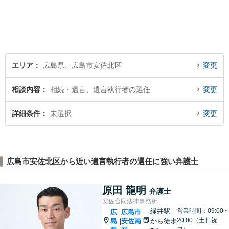
す。夜間・休日の対応、出張
面談も承っています！【借金
問題相談無料】
エリア
広島県、広島市安佐北区
変更
相談内容
相続・遺言、遺言執行者の選任
変更
詳細条件
未選択
変更
広島市安佐北区から近い遺言執行者の選任に強い弁護士
原田 龍明
弁護士
安佐合同法律事務所
緑井駅
営業時間：09:00~
広
広島市
20:00（土日祝
島
安佐南
から徒歩
|