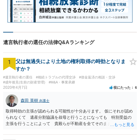
遺言執行者の選任の法律Q&Aランキング
1
父は無過失により土地の権利取得の時効となりま
すか？
#遺言執行者の選任
#相続トラブルの代理交渉
#借金返済の相談・交渉
#成年後見(生前の財産管理)
#M&A・事業承継
2020年4月7日
役にたった
6
森田 英樹
弁護士
取得時効の主張が認められる可能性が十分あります。 仮にそれが認め
られなくて 遺産分割協議を叔母と行うことになっても 特別受益の
主張を行うことによって 貴殿らが不動産を全てそのまま取得できる
ことが可能でしょう。