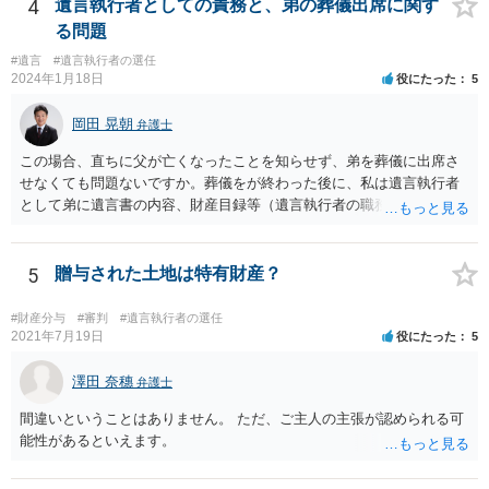
4
遺言執行者としての責務と、弟の葬儀出席に関す
る問題
#遺言
#遺言執行者の選任
2024年1月18日
役にたった
5
岡田 晃朝
弁護士
この場合、直ちに父が亡くなったことを知らせず、弟を葬儀に出席さ
せなくても問題ないですか。葬儀をが終わった後に、私は遺言執行者
として弟に遺言書の内容、財産目録等（遺言執行者の職務）を知らせ
ればよいですか。 葬儀は喪主が主催する行事ですから、誰を参加させ
るかは喪主の自由です。 呼ばなくてもかまいません。 そもそも、そう
いう法律関係にありません。 遺言の内容と遺産の総額の通知、公正証
5
贈与された土地は特有財産？
書でない場合は遺言の検認については、執行者に通知義務があるの
で、対応しましょう。 そのあとは遺留分の請求などがあればそれへの
#財産分与
#審判
#遺言執行者の選任
対応となるでしょう。
2021年7月19日
役にたった
5
澤田 奈穗
弁護士
間違いということはありません。 ただ、ご主人の主張が認められる可
能性があるといえます。