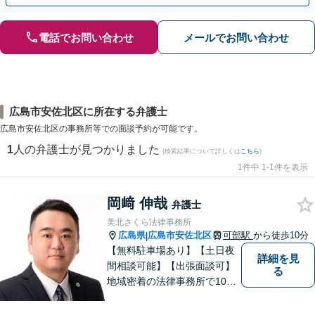
電話でお問い合わせ
メールでお問い合わせ
広島市安佐北区に所在する弁護士
広島市安佐北区の事務所等での面談予約が可能です。
1
人の弁護士が見つかりました
(検索結果について詳しくは
こちら
)
1件中 1-1件を表示
岡﨑 伸哉
弁護士
美北さくら法律事務所
広島県
広島市安佐北区
可部駅
から徒歩10分
|
【無料駐車場あり】【土日夜
詳細を見
間相談可能】【出張面談可】
る
地域密着の法律事務所で10年
以上の解決実績！依頼者様に
寄り添い、問題解決を行いま