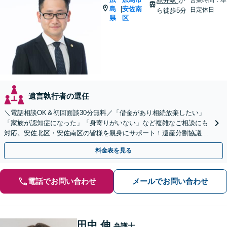
緑井駅
か
島
安佐南
|
日定休日
ら徒歩5分
県
区
遺言執行者の選任
＼電話相談OK＆初回面談30分無料／「借金があり相続放棄したい」
「家族が認知症になった」「身寄りがいない」など複雑なご相談にも
対応。安佐北区・安佐南区の皆様を親身にサポート！遺産分割協議や
調停、遺言書作成、成年後見申し立て【JR緑井駅5分】
料金表を見る
電話でお問い合わせ
メールでお問い合わせ
田中 伸
弁護士