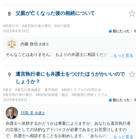
ことは困難です。 くれぐれも今後お気をつけください。 弁護士に対応
を依頼されるのも悪くはありませんが、感情的な理由が強いと思いま
8
父親が亡くなった後の相続について
すので法的観点から説得を試みても解決は難しいように思います。
#財産分与
#遺言執行者の選任
#自己破産
2021年4月16日
役にたった
2
内藤 政信
弁護士
そんなことはありません。 もよりの弁護士に相談ください。
9
遺言執行者にも弁護士をつけたほうがかいいので
しょうか？
#遺言
#遺言の真偽鑑定・遺言無効
#相続トラブルの代理交渉
#遺言執行者の選任
#相続財産調査・鑑定
#家族間の相続トラブル
2025年8月8日
役にたった
3
川添 圭
弁護士
弁護士へ依頼するかどうかは事案によりますが、あなたも遺言執行者
の立場としての法的なアドバイスが必要であるとお見受けしますの
で、弁護士へ相談することをお勧めします。「あちらの弁護士」（元