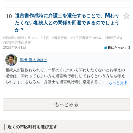
嫁と娘の弁護士のことでしょうか）へ聴いても、自分に有利な主張や
誘導しかしてこないと思います。
10
遺言書作成時に弁護士を選任することで、関わり
たくない相続人との関係を回避できるのでしょう
か？
#家族間の相続トラブル
#遺言
#遺産分割
#公正証書遺言の作成
#相続手続き
#遺言執行者の選任
2023年9月1日
役にたった
3
髙橋 俊太
弁護士
相続人が複数おられて、一部の方について関わりたくないとお考えの
場合は、関わってもよい方を遺言執行者にしておくという方法も考え
られます。もちろん、弁護士を遺言執行者に指定することもできます
が、（関わってもよい）相続人を遺言執行者に指定しておいて、その
方に再委任の権限を付与しておくという方法もあります。 一度、弁護
士に直接ご相談されることをお勧めいたします。
もっとみる
近くの市区町村を選び直す