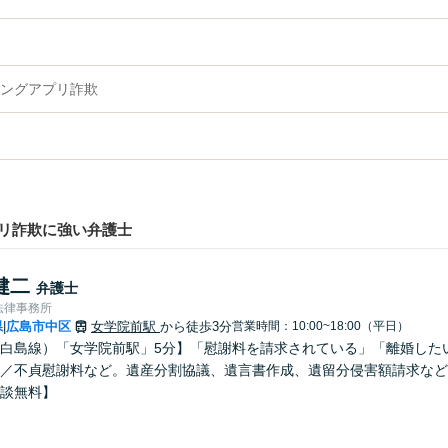
ングアプリ詐欺
リ詐欺に強い弁護士
健二
弁護士
法律事務所
県
広島市中区
女学院前駅
から徒歩3分
営業時間：10:00~18:00（平日）
|
白島線）「女学院前駅」5分】「慰謝料を請求されている」「離婚した
／不貞慰謝料など。遺産分割協議、遺言書作成、遺留分侵害額請求など
談無料】