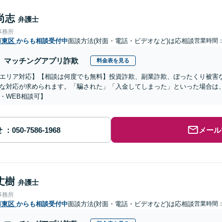
尚志
弁護士
事務所
市東区
からも相談受付中
面談方法(対面・電話・ビデオなど)は応相談
営業時間：0
マッチングアプリ詐欺
料金表を見る
エリア対応】【相談は何度でも無料】投資詐欺、副業詐欺、ぼったくり被害
な対応が求められます。「騙された」「入金してしまった」といった場合は
・WEB相談可】
せ
メール
丈樹
弁護士
事務所
市東区
からも相談受付中
面談方法(対面・電話・ビデオなど)は応相談
営業時間：0