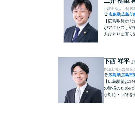
二井 柳至
弁護士法人共創 広
広島県
広島市
|
【広島駅徒歩1
がアクセスしや
人ひとりに寄り
下西 祥平
弁護士法人共創 広
広島県
広島市
|
【広島駅徒歩1
の皆様のための
な対応・回答を