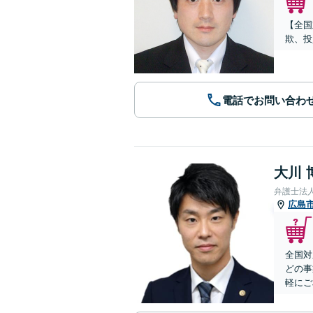
【全国
欺、投
電話でお問い合わ
大川 
弁護士法
広島
全国対
どの事
軽にご