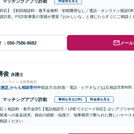
マッチングアプリ詐欺
料金表を見る
対応】【初回相談料・着手金無料・初期費用なし／電話・オンライン面談OK、
資詐欺、FX詐欺事案の実績が豊富 ｢おかしいな」と感じたらすぐにご相談く
せ
メール
博俊
弁護士
人インサイト法律事務所
市東区
からも相談受付中
面談方法(対面・電話・ビデオなど)は応相談
営業時間：1
マッチングアプリ詐欺
事例を見る(2件)
料金表を見る
応｜相談料・着手金0円【電話相談可！LINEでスピード対応】占いアプリや
業者への返金請求。独自の経験・知識で、他事務所で断られた難しいケース
相談ください