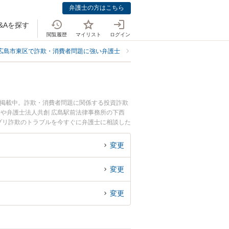
弁護士の方はこちら
&Aを探す
閲覧履歴
マイリスト
ログイン
広島市東区で詐欺・消費者問題に強い弁護士
広島市東区でマッチングアプリ詐
も掲載中。詐欺・消費者問題に関係する投資詐欺
士や弁護士法人共創 広島駅前法律事務所の下西
プリ詐欺のトラブルを今すぐに弁護士に相談した
法律相談できる広島市東区内の弁護士に相談予約
変更
変更
変更