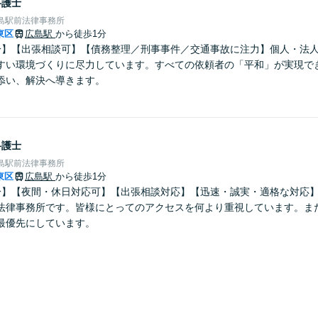
弁護士
島駅前法律事務所
東区
広島駅
から徒歩1分
分】【出張相談可】【債務整理／刑事事件／交通事故に注力】個人・法
すい環境づくりに尽力しています。すべての依頼者の「平和」が実現で
添い、解決へ導きます。
弁護士
島駅前法律事務所
東区
広島駅
から徒歩1分
分】【夜間・休日対応可】【出張相談対応】【迅速・誠実・適格な対応
法律事務所です。皆様にとってのアクセスを何より重視しています。ま
最優先にしています。