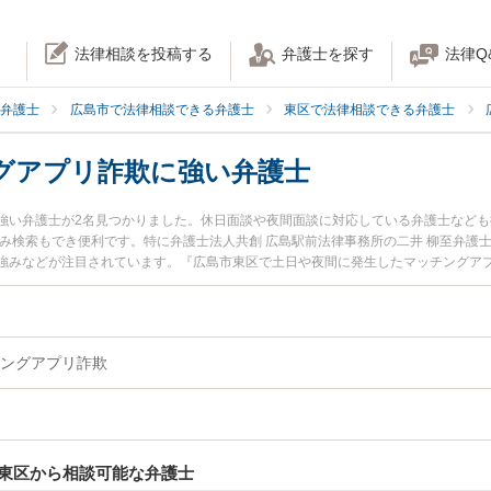
法律相談を投稿する
弁護士を探す
法律Q
弁護士
広島市で法律相談できる弁護士
東区で法律相談できる弁護士
グアプリ詐欺に強い弁護士
強い弁護士が2名見つかりました。休日面談や夜間面談に対応している弁護士など
み検索もでき便利です。特に弁護士法人共創 広島駅前法律事務所の二井 柳至弁護
強みなどが注目されています。『広島市東区で土日や夜間に発生したマッチングア
実績豊富な近くの弁護士を検索したい』『初回相談無料でマッチングアプリ詐欺を
です。
ングアプリ詐欺
東区から相談可能な弁護士