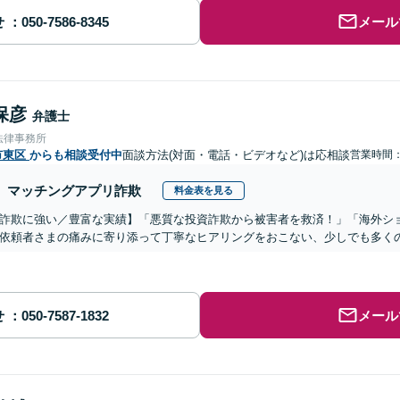
せ
メール
保彦
弁護士
法律事務所
市東区
からも相談受付中
面談方法(対面・電話・ビデオなど)は応相談
営業時間：1
マッチングアプリ詐欺
料金表を見る
詐欺に強い／豊富な実績】「悪質な投資詐欺から被害者を救済！」「海外シ
依頼者さまの痛みに寄り添って丁寧なヒアリングをおこない、少しでも多く
せ
メール