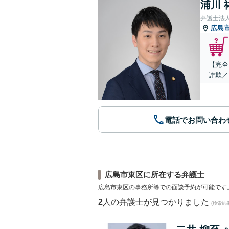
浦川 
弁護士法
広島
【完全
詐欺／
電話でお問い合わ
広島市東区に所在する弁護士
広島市東区の事務所等での面談予約が可能です
2
人の弁護士が見つかりました
(検索結