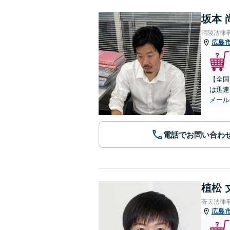
坂本 
清陵法律
広島
【全国
は迅速
メール
電話でお問い合わ
植松 
蒼天法律
広島