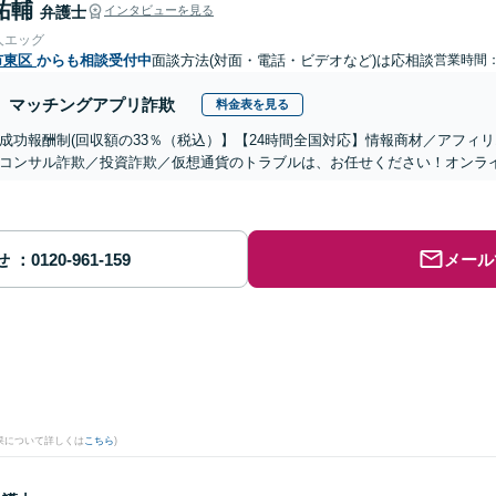
祐輔
弁護士
インタビューを見る
人エッグ
市東区
からも相談受付中
面談方法(対面・電話・ビデオなど)は応相談
営業時間：0
マッチングアプリ詐欺
料金表を見る
成功報酬制(回収額の33％（税込）】【24時間全国対応】情報商材／アフィ
コンサル詐欺／投資詐欺／仮想通貨のトラブルは、お任せください！オンラ
せ
メール
。
果について詳しくは
こちら
)