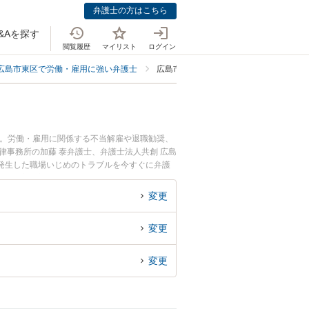
弁護士の方はこちら
&Aを探す
閲覧履歴
マイリスト
ログイン
広島市東区で労働・雇用に強い弁護士
広島市東区で職場いじめに強い弁護士
中。労働・雇用に関係する不当解雇や退職勧奨、
律事務所の加藤 泰弁護士、弁護士法人共創 広島
発生した職場いじめのトラブルを今すぐに弁護
できる広島市東区内の弁護士に相談予約したい』
変更
変更
変更