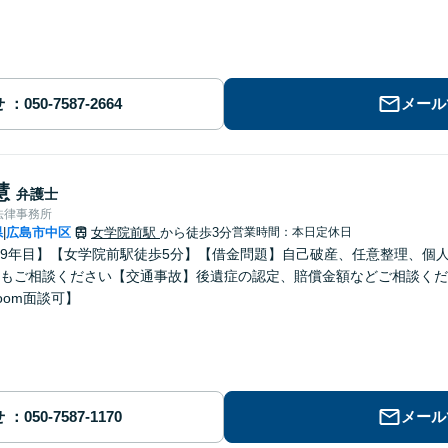
せ
メール
慧
弁護士
法律事務所
県
広島市中区
女学院前駅
から徒歩3分
営業時間：本日定休日
|
9年目】【女学院前駅徒歩5分】【借金問題】自己破産、任意整理、個
もご相談ください【交通事故】後遺症の認定、賠償金額などご相談くだ
oom面談可】
せ
メール