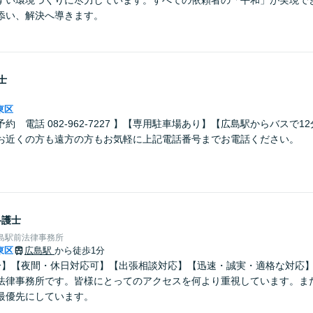
すい環境づくりに尽力しています。すべての依頼者の「平和」が実現で
添い、解決へ導きます。
士
東区
約 電話 082-962-7227 】【専用駐車場あり】【広島駅からバスで1
お近くの方も遠方の方もお気軽に上記電話番号までお電話ください。
弁護士
島駅前法律事務所
東区
広島駅
から徒歩1分
分】【夜間・休日対応可】【出張相談対応】【迅速・誠実・適格な対応
法律事務所です。皆様にとってのアクセスを何より重視しています。ま
最優先にしています。