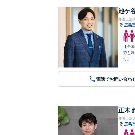
池ケ谷
弁護士法
広島
【全国
でも泣
可】
電話でお問い合わ
正木 
弁護士法
広島