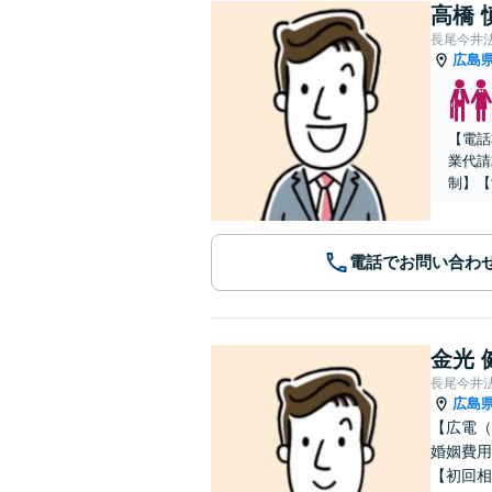
高橋 
長尾今井
広島
【電話
業代請
制】【
電話でお問い合わ
金光 
長尾今井
広島
【広電（
婚姻費用
【初回相