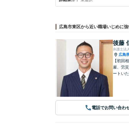
広島市東区から近い職場いじめに強
後藤 
弁護士法
広島
【初回相
雇、労災
ートいた
電話でお問い合わ