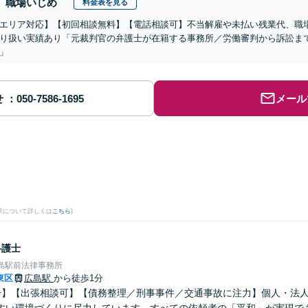
職場いじめ
料金表を見る
エリア対応】【初回相談無料】【電話相談可】不当解雇や未払い残業代、職
り扱い実績あり「元裁判官の弁護士が在籍する事務所／労働審判から訴訟ま
」
せ
メール
。
果について詳しくは
こちら
)
弁護士
島駅前法律事務所
東区
広島駅
から徒歩1分
分】【出張相談可】【債務整理／刑事事件／交通事故に注力】個人・法