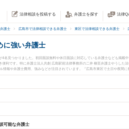
法律相談を投稿する
弁護士を探す
法律Q
弁護士
広島市で法律相談できる弁護士
東区で法律相談できる弁護士
めに強い弁護士
が4名見つかりました。初回面談無料や休日面談に対応している弁護士なども掲載
便利です。特に弁護士法人共創 広島駅前法律事務所の二井 柳至弁護士やうした法
ール情報や弁護士費用、強みなどが注目されています。『広島市東区で土日や夜間に
の実績豊富な近くの弁護士を検索したい』『初回相談無料で職場いじめを法律相談
談可能な弁護士