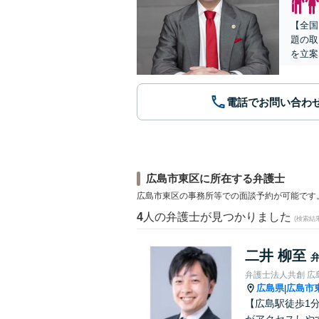
【全国
題の取
を立案
電話でお問い合わ
広島市東区に所在する弁護士
広島市東区の事務所等での面談予約が可能です
4
人の弁護士が見つかりました
(検索結
二井 柳至
弁護士法人共創 広
広島県
広島市
|
【広島駅徒歩1