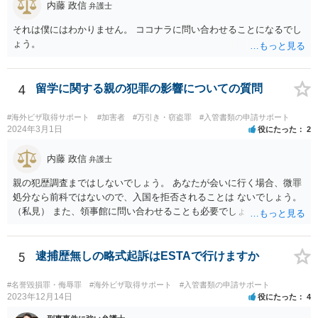
内藤 政信
弁護士
それは僕にはわかりません。 ココナラに問い合わせることになるでし
ょう。
4
留学に関する親の犯罪の影響についての質問
#海外ビザ取得サポート
#加害者
#万引き・窃盗罪
#入管書類の申請サポート
2024年3月1日
役にたった
2
内藤 政信
弁護士
親の犯歴調査まではしないでしょう。 あなたが会いに行く場合、微罪
処分なら前科ではないので、入国を拒否されることは ないでしょう。
（私見） また、領事館に問い合わせることも必要でしょう。
5
逮捕歴無しの略式起訴はESTAで行けますか
#名誉毀損罪・侮辱罪
#海外ビザ取得サポート
#入管書類の申請サポート
2023年12月14日
役にたった
4