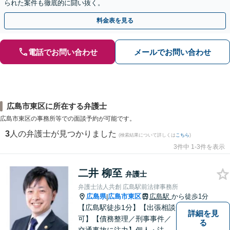
られた案件も徹底的に闘い抜く。
料金表を見る
電話でお問い合わせ
メールでお問い合わせ
広島市東区に所在する弁護士
広島市東区の事務所等での面談予約が可能です。
3
人の弁護士が見つかりました
(検索結果について詳しくは
こちら
)
3件中 1-3件を表示
二井 柳至
弁護士
弁護士法人共創 広島駅前法律事務所
広島県
広島市東区
広島駅
から徒歩1分
|
【広島駅徒歩1分】【出張相談
詳細を見
可】【債務整理／刑事事件／
る