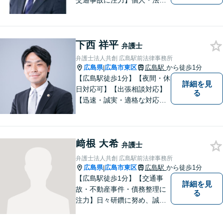
交通事故に注力】個人・法人
どちらも可◎依頼者がアクセ
スしやすい環境づくりに尽力
しています。すべての依頼者
下西 祥平
の「平和」が実現できるよ
弁護士
う、依頼者一人ひとりに寄り
弁護士法人共創 広島駅前法律事務所
添い、解決へ導きます。
広島県
広島市東区
広島駅
から徒歩1分
|
【広島駅徒歩1分】【夜間・休
詳細を見
日対応可】【出張相談対応】
る
【迅速・誠実・適格な対応】
弊事務所は、依頼者の皆様の
ための法律事務所です。皆様
にとってのアクセスを何より
﨑根 大希
重視しています。また、弊事
弁護士
務所は迅速な対応・回答を最
弁護士法人共創 広島駅前法律事務所
優先にしています。
広島県
広島市東区
広島駅
から徒歩1分
|
【広島駅徒歩1分】【交通事
詳細を見
故・不動産事件・債務整理に
る
注力】日々研鑽に努め、誠実
に執務を遂行することがモッ
トーです。紛争解決だけでな