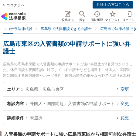
弁護士の方はこちら
ココナラへ
投稿する
探す
閲覧履歴
マイリスト
ログイン
ココナラ法律相談
広島県で法律相談できる弁護士
広島市で法律相談で
広島市東区の入管書類の申請サポートに強い弁
護士
広島県の広島市東区で入管書類の申請サポートに強い弁護士が3名見つかりまし
た。休日面談や夜間面談に対応している弁護士なども掲載中。外国人・国際問
題に関係する国際離婚やハーグ条約、国際結婚等の細かな分野での絞り込み検
索もでき便利です。特に弁護士法人共創 広島駅前法律事務所の二井 柳至弁護士
や弁護士法人共創 広島駅前法律事務所の下西 祥平弁護士、弁護士法人共創 広
エリア
広島県、広島市東区
変更
島駅前法律事務所の﨑根 大希弁護士のプロフィール情報や弁護士費用、強みな
どが注目されています。『広島市東区で土日や夜間に発生した入管書類の申請
相談内容
外国人・国際問題、入管書類の申請サポート
変更
サポートのトラブルを今すぐに弁護士に相談したい』『入管書類の申請サポー
トのトラブル解決の実績豊富な近くの弁護士を検索したい』『初回相談無料で
入管書類の申請サポートを法律相談できる広島市東区内の弁護士に相談予約し
詳細条件
未選択
変更
たい』などでお困りの相談者さんにおすすめです。
入管書類の申請サポートに強い広島市東区から相談可能な弁護士