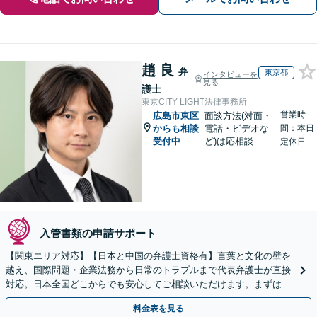
趙 良
弁
東京都
インタビューを
見る
護士
東京CITY LIGHT法律事務所
営業時
広島市東区
面談方法(対面・
からも相談
電話・ビデオな
間：本日
受付中
ど)は応相談
定休日
入管書類の申請サポート
【関東エリア対応】【日本と中国の弁護士資格有】言葉と文化の壁を
越え、国際問題・企業法務から日常のトラブルまで代表弁護士が直接
対応。日本全国どこからでも安心してご相談いただけます。まずは一
歩を踏み出してみませんか。【初回相談無料】
料金表を見る