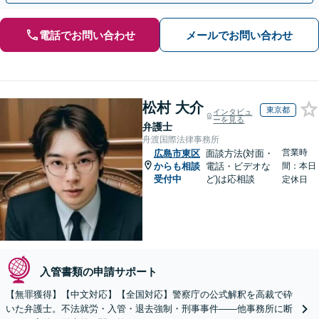
電話でお問い合わせ
メールでお問い合わせ
松村 大介
東京都
インタビュ
ーを見る
弁護士
舟渡国際法律事務所
営業時
広島市東区
面談方法(対面・
からも相談
電話・ビデオな
間：本日
受付中
ど)は応相談
定休日
入管書類の申請サポート
【無罪獲得】【中文対応】【全国対応】警察庁の公式解釈を高裁で砕
いた弁護士。不法就労・入管・退去強制・刑事事件——他事務所に断