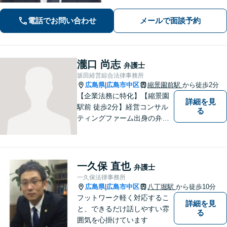
者さまのお悩みはご相談ください。経
験を活かした的確な対応で、企業の発
電話でお問い合わせ
メールで面談予約
展と経営をサポート。顧問契約もお任
せください
瀧口 尚志
弁護士
坂田経営綜合法律事務所
広島県
広島市中区
縮景園前駅
から徒歩2分
|
【企業法務に特化】【縮景園
詳細を見
駅前 徒歩2分】経営コンサル
る
ティングファーム出身の弁護
士在籍。契約交渉・消費者法
に尽力。これまでの経験と知
見を活かし、課題を乗り越
え、大きく成長できるような
一久保 直也
弁護士
企業づくりをお手伝いいたし
一久保法律事務所
ます。【24時間メール受付】
広島県
広島市中区
八丁堀駅
から徒歩10分
|
フットワーク軽く対応するこ
詳細を見
と、できるだけ話しやすい雰
る
囲気を心掛けています