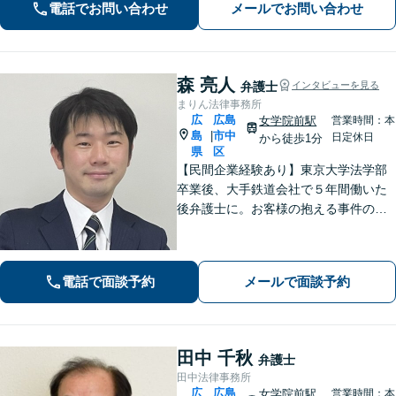
電話でお問い合わせ
メールでお問い合わせ
可】【初回相談無料】【Zoom面談可】
森 亮人
弁護士
インタビューを見る
まりん法律事務所
広
広島
女学院前駅
営業時間：本
島
市中
|
日定休日
から徒歩1分
県
区
【民間企業経験あり】東京大学法学部
卒業後、大手鉄道会社で５年間働いた
後弁護士に。お客様の抱える事件の本
質を短時間で理解し、私から話を引き
出すのが得意です。逆に私からは、法
律用語を多用しない分かり易い説明を
電話で面談予約
メールで面談予約
心がけています。女学院前電停から徒
歩１分。
田中 千秋
弁護士
田中法律事務所
広
広島
女学院前駅
営業時間：本