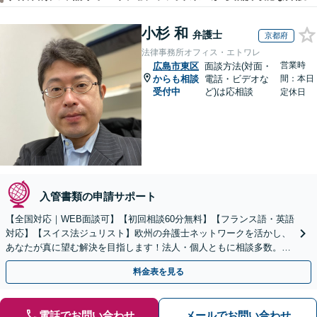
小杉 和
弁護士
京都府
法律事務所オフィス・エトワレ
営業時
広島市東区
面談方法(対面・
からも相談
電話・ビデオな
間：本日
受付中
ど)は応相談
定休日
入管書類の申請サポート
【全国対応｜WEB面談可】【初回相談60分無料】【フランス語・英語
対応】【スイス法ジュリスト】欧州の弁護士ネットワークを活かし、
あなたが真に望む解決を目指します！法人・個人ともに相談多数。細
やかな連絡と粘り強い交渉を徹底【休日・夜間相談可】
料金表を見る
電話でお問い合わせ
メールでお問い合わせ