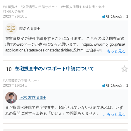
#在留資格
#入管書類の申請サポート
#外国人雇用する経営者・会社
#外国人労働者
2023年7月16日
役にたった
1
匿名A
弁護士
在留資格変更許可申請をすることになります。 こちらの出入国在留管
理庁のwebページが参考になると思います。 https://www.moj.go.jp/isa/
applications/status/designatedactivities15.html ご自身や内定先企業で
の申請ができない又は難しいのであれば、申請取次者の承認を受けて
いる弁護士や行政書士に相談されるのが良いです。
10
在宅捜査中のパスポート申請について
#入管書類の申請サポート
2023年1月24日
役にたった
1
正木 友啓
弁護士
まだ取調べ段階で在宅捜査中、起訴されていない状況であれば、いず
れの質問に対する回答も「いいえ」で問題ありません。