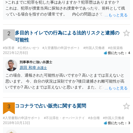
>これまでに犯罪を犯した事はありますか？犯罪歴はありますか？
これは、犯罪が捜査当局に探知され捜査中であったり、前科として残
っている場合を指すのが通常です。 内心の問題はさておき、ご質問
の状況であれば「いいえ」と回答するのがセオリーかと思います。
2
多目的トイレでの行為による法的リスクと逮捕の
可能性
#加害者
#公然わいせつ
#入管書類の申請サポート
#外国人労働者
#在留資格
2021年12月8日
役にたった
4
刑事事件に強い弁護士
原田 和幸
弁護士
この場合、通報された可能性が高いですか? 高いとまでは言えないと
思います。 今、自分の状況は深刻ですか?後日逮捕され離可能性が高
いですか? 高いとまでは言えないと思います。 また、どんな犯罪をし
てしまいしまったでしょうか? 考えられるとすれば、建造物侵入罪あ
たりでしょうか。
3
ココナラで占い販売に関する質問
#入管書類の申請サポート
#不法滞在・オーバーステイ
#永住権
#外国人労働者
2018年10月13日
役にたった
3