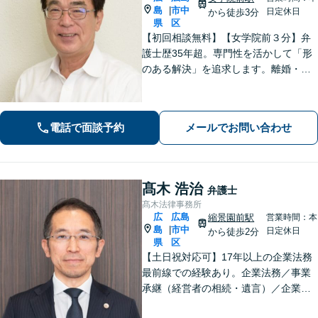
島
市中
|
日定休日
から徒歩3分
県
区
【初回相談無料】【女学院前３分】弁
護士歴35年超。専門性を活かして「形
のある解決」を追求します。離婚・債
務整理・不動産・相続・企業法務な
ど、個人・法人ともに実績豊富です。
話しやすい弁護士に是非ご相談くださ
電話で面談予約
メールでお問い合わせ
い。（合同庁舎内郵便局近く）
髙木 浩治
弁護士
髙木法律事務所
広
広島
縮景園前駅
営業時間：本
島
市中
|
日定休日
から徒歩2分
県
区
【土日祝対応可】17年以上の企業法務
最前線での経験あり。企業法務／事業
承継（経営者の相続・遺言）／企業の
労務問題や債権回収など、企業・経営