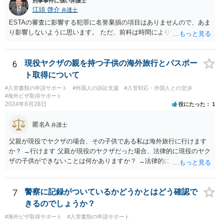
刑事事件に強い弁護士
江頭 啓介
弁護士
ESTAの審査に影響する犯罪に名誉棄損の項目はありませんので、あま
り影響しないように思います。 ただ、前科は時間により消えません。
6
現役ヤクザの親を持つ子供の海外旅行とパスポー
ト取得について
#入管書類の申請サポート
#外国人の訴訟支援
#入管対応・外国人との交渉
#海外ビザ取得サポート
2024年8月28日
役にたった
1
匿名A
弁護士
父親が現役でヤクザの場合、その子供である私は海外旅行に行けます
か？ →行けます 父親が現役のヤクザだった場合、法律的に現役のヤク
ザの子供ができないことは何かありますか？ →法律的に、ということ
であれば、ないかと思います。
7
警察に記録がついているかどうかとはどう確認で
きるのでしょうか？
#海外ビザ取得サポート
#入管書類の申請サポート