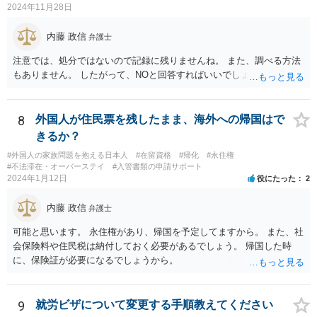
2024年11月28日
内藤 政信
弁護士
注意では、処分ではないので記録に残りませんね。 また、調べる方法
もありません。 したがって、NOと回答すればいいでしょう。
8
外国人が住民票を残したまま、海外への帰国はで
きるか？
#外国人の家族問題を抱える日本人
#在留資格
#帰化
#永住権
#不法滞在・オーバーステイ
#入管書類の申請サポート
2024年1月12日
役にたった
2
内藤 政信
弁護士
可能と思います。 永住権があり、帰国を予定してますから。 また、社
会保険料や住民税は納付しておく必要があるでしょう。 帰国した時
に、保険証が必要になるでしょうから。
9
就労ビザについて変更する手順教えてください