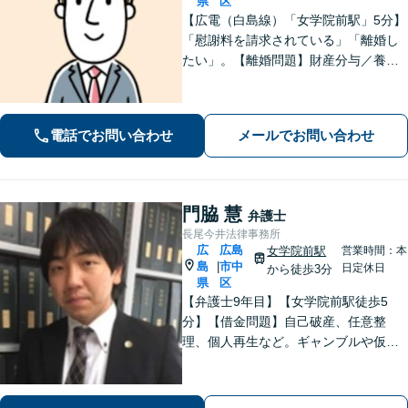
県
区
【広電（白島線）「女学院前駅」5分】
「慰謝料を請求されている」「離婚し
たい」。【離婚問題】財産分与／養育
費／婚姻費用／不貞慰謝料など。遺産
分割協議、遺言書作成、遺留分侵害額
請求など【相続・遺言】料金は明確に
電話でお問い合わせ
メールでお問い合わせ
細かく設定【初回相談無料】
門脇 慧
弁護士
長尾今井法律事務所
広
広島
女学院前駅
営業時間：本
島
市中
|
日定休日
から徒歩3分
県
区
【弁護士9年目】【女学院前駅徒歩5
分】【借金問題】自己破産、任意整
理、個人再生など。ギャンブルや仮想
通貨で破産した場合もご相談ください
【交通事故】後遺症の認定、賠償金額
などご相談ください【夜間土日祝相談