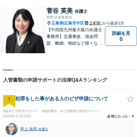
まずはお気軽にご相談くださ
い！
菅谷 英美
弁護士
岡野法律事務所
広島県
広島市中区
立町駅
から徒歩1分
|
【中四国九州最大級の弁護士
詳細を見
事務所】交通事故、借金問
る
題、離婚、相続など様々な問
題について、「何度でも無
料」の相談を行っています！
まずはお気軽にご相談くださ
い！
入管書類の申請サポートの法律Q&Aランキング
1
犯罪をした事がある人のビザ申請について
#海外ビザ取得サポート
#脱税事件
#入管書類の申請サポート
2024年11月25日
役にたった
6
井上 祐司
弁護士