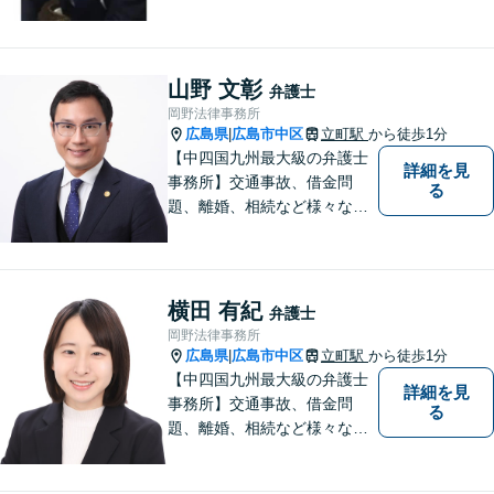
山野 文彰
弁護士
岡野法律事務所
広島県
広島市中区
立町駅
から徒歩1分
|
【中四国九州最大級の弁護士
詳細を見
事務所】交通事故、借金問
る
題、離婚、相続など様々な問
題について、「何度でも無
料」の相談を行っています！
まずはお気軽にご相談くださ
い！
横田 有紀
弁護士
岡野法律事務所
広島県
広島市中区
立町駅
から徒歩1分
|
【中四国九州最大級の弁護士
詳細を見
事務所】交通事故、借金問
る
題、離婚、相続など様々な問
題について、「何度でも無
料」の相談を行っています！