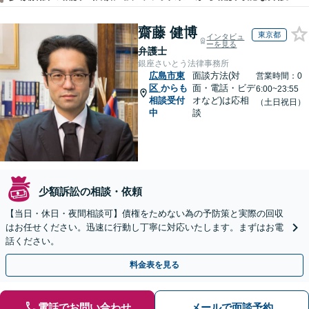
齋藤 健博
東京都
インタビュ
ーを見る
弁護士
銀座さいとう法律事務所
広島市東
面談方法(対
営業時間：0
区
からも
面・電話・ビデ
6:00~23:55
相談受付
オなど)は応相
（土日祝日）
中
談
少額訴訟の相談・依頼
【当日・休日・夜間相談可】債権をためない為の予防策と実際の回収
はお任せください。迅速に行動し丁寧に対応いたします。まずはお電
話ください。
料金表を見る
電話でお問い合わせ
メールで面談予約