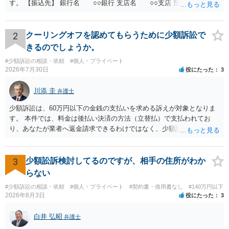
す。 【振込先】 銀行名 ○○銀行 支店名 ○○支店 預金種別 普通
口座番号 ○○○○○○○ 口座名義 ○○○○ 万一、上記期限までに返金がな
されない場合には、貴殿には任意に返金する意思がないものと判断
し、やむを得ず、返還金23万円及びこれに対する遅延損害金の支払い
2
クーリングオフを認めてもらうために少額訴訟で
を求める民事訴訟、支払督促その他必要な法的手続を直ちに講じま
きるのでしょうか。
す。 その際には、訴訟に要する費用その他法令上認められる金員につ
#少額訴訟の相談・依頼
#個人・プライベート
いても併せて請求する予定ですので、あらかじめ申し添えます。 本件
2026年7月30日
役にたった
3
は、貴殿自らが契約を解約したことによって生じた返還義務の履行を
求めるものにすぎません。貴殿の仕入先との取引関係や返金時期など
川添 圭
弁護士
の内部事情は、私に対する返還義務の発生や履行時期には何ら影響を
及ぼすものではありません。 これ以上、本件の解決を不必要に遅延さ
少額訴訟は、60万円以下の金銭の支払いを求める訴えが対象となりま
せることなく、誠意をもって速やかに返金手続を履行されるよう、強
す。 本件では、料金は後払い決済の方法（立替払）で支払われてお
く求めます。 以上
り、あなたが業者へ返金請求できるわけではなく、少額訴訟は使えな
いと思われます。 当該事業者と後払い決済業者を被告として債務不存
在確認請求訴訟を提起することも考えられますが、まずは後払い決済
業者へ（原契約のクーリング・オフの証拠の写しとともに）支払拒絶
3
少額訟訴検討してるのですが、相手の住所がわか
の通知書を送り、もし訴訟や支払督促を行ってきた場合には全面的に
らない
争う、というやり方がベターではないかと思います。弁護士会の相談
#少額訴訟の相談・依頼
#個人・プライベート
#契約書・借用書なし
#140万円以下
センター等で、消費者問題に強い弁護士（消費者保護委員会に所属し
2026年8月3日
役にたった
3
ているなど）へ相談されることをお勧めします。
白井 弘昭
弁護士