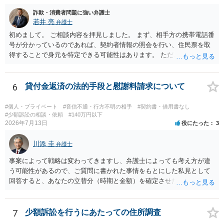
えば、当該チケットが座席指定である場合、交際を解消した2人が当日
詐欺・消費者問題に強い弁護士
隣り合わせになることは避けたいという心理が働くことも無理からぬ
若井 亮
弁護士
ところです。一方、チケットがエリア指定のアリーナ席であれば隣り
合わせにならずに済むかもしれませんし、そのチケットが入手困難で
初めまして。 ご相談内容を拝見しました。 まず、相手方の携帯電話番
あったり特別席であったりすれば、判断は変わってくるかもしれませ
号が分かっているのであれば、契約者情報の照会を行い、住民票を取
ん。当該チケットがチケット転売防止法に規定する特定興行入場券に
得することで身元を特定できる可能性はあります。 ただ、他人名義の
該当し、券面上使用者が指定されている場合には、チケット引渡し以
携帯電話であるなどした場合には特定に結びつけることは難しいとこ
外に選択肢がない場合もあるでしょう。 このように、本件の紛争は、
ろです。 LINEについても、詐欺の事案であれば照会できる可能性はあ
法的には「当事者の合理的意思」がどこにあるのかを追求した解決が
りますが、携帯電話の番号を経由する方法より難しくなります。 身元
6
貸付金返済の法的手段と慰謝料請求について
必要になると思われます。なかなか難しい問題なので、弁護士によっ
を特定した後は、返金の理屈があるかどうかを確認していきます。 基
ても回答は異なるかもしれません。
本的に贈与に該当する場合には返金請求ができません。 詐欺を含め、
#個人・プライベート
#音信不通・行方不明の相手
#契約書・借用書なし
当方に返金の理屈があるかどうかを確認していきます。 さらに、渡し
#少額訴訟の相談・依頼
#140万円以下
2026年7月13日
役にたった
3
た金額について、裏付けがあるかどうかも精査します。 上記を経て、
身元の特定、返金の理屈があると判断できるのであれば、まずは交渉
川添 圭
からスタートすることになるでしょう。 ご理解のとおり、詐欺である
弁護士
ことの立証は簡単ではありません。 刑事事件化が出来るのであれば、
事案によって戦略は変わってきますし、弁護士によっても考え方が違
返金交渉で有利になる可能性がありますが、民事上の詐欺の立証以上
う可能性があるので、ご質問に書かれた事情をもとにした私見として
に難しいところがあります。 こちらについては、一度、最寄りの警察
回答すると、あなたの立替分（時期と金額）を確定させた上で、淡々
署に被害相談をするようにしてください。 具体的な見通しに関して
と訴訟提起する方がよい事案ではないかと思料します。支払督促だ
は、証拠を拝見する必要があるため、直接弁護士にご相談された方が
と、もし異議申立てがなされる可能性が高そうであれば時間の浪費
良いかと思います。
（通常訴訟へ移行する日数分空転する）になりますし、支払督促及び
7
少額訴訟を行うにあたっての住所調査
その異議後の通常訴訟は相手方の住所地が管轄裁判所になるため（特