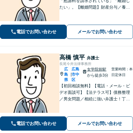
「慰謝料を請求されている」「離婚し
たい」。【離婚問題】財産分与／養育
費／婚姻費用／不貞慰謝料など。遺産
分割協議、遺言書作成、遺留分侵害額
請求など【相続・遺言】料金は明確に
電話でお問い合わせ
メールでお問い合わせ
細かく設定【初回相談無料】
高橋 慎平
弁護士
長尾今井法律事務所
広
広島
女学院前駅
営業時間：本
島
市中
|
日定休日
から徒歩3分
県
区
【初回相談無料】【電話・メール・ビ
デオ面談可】【法テラス可】債務整理
／男女問題／相続に強い弁護士！丁寧
なヒアリングで、あなたにとって最適
な解決案をご提案。依頼者さまの心に
寄り添ったサポートが強み【分割・後
電話でお問い合わせ
メールでお問い合わせ
払い利用可】【女学院前駅5分】