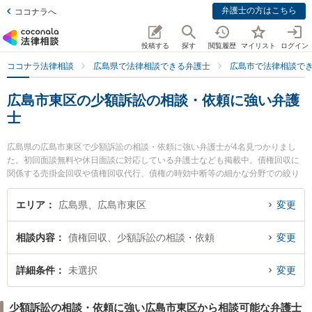
弁護士の方はこちら
ココナラへ
投稿する
探す
閲覧履歴
マイリスト
ログイン
ココナラ法律相談
広島県で法律相談できる弁護士
広島市で法律相談で
広島市東区の少額訴訟の相談・依頼に強い弁護
士
広島県の広島市東区で少額訴訟の相談・依頼に強い弁護士が4名見つかりまし
た。初回面談無料や休日面談に対応している弁護士なども掲載中。債権回収に
関係する売掛金回収や債権回収代行、債権の時効中断等の細かな分野での絞り
込み検索もでき便利です。特にうした法律事務所の加藤 泰弁護士や弁護士法人
共創 広島駅前法律事務所の下西 祥平弁護士、弁護士法人共創 広島駅前法律事
エリア
広島県、広島市東区
変更
務所の二井 柳至弁護士のプロフィール情報や弁護士費用、強みなどが注目され
ています。『広島市東区で土日や夜間に発生した少額訴訟の相談・依頼のトラ
相談内容
債権回収、少額訴訟の相談・依頼
変更
ブルを今すぐに弁護士に相談したい』『少額訴訟の相談・依頼のトラブル解決
の実績豊富な近くの弁護士を検索したい』『初回相談無料で少額訴訟の相談・
依頼を法律相談できる広島市東区内の弁護士に相談予約したい』などでお困り
詳細条件
未選択
変更
の相談者さんにおすすめです。
少額訴訟の相談・依頼に強い広島市東区から相談可能な弁護士