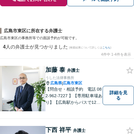
広島市東区に所在する弁護士
広島市東区の事務所等での面談予約が可能です。
4
人の弁護士が見つかりました
(検索結果について詳しくは
こちら
)
4件中 1-4件を表示
加藤 泰
弁護士
うした法律事務所
広島県
広島市東区
|
【問合せ・相談予約 電話 08
詳細を見
2-962-7227 】【専用駐車場あ
る
り】【広島駅からバスで12
分】 相続事件に力をいれてい
ます。お近くの方も遠方の方
もお気軽に上記電話番号まで
お電話ください。
下西 祥平
弁護士