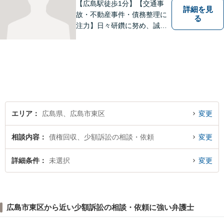
【広島駅徒歩1分】【交通事
詳細を見
故・不動産事件・債務整理に
る
注力】日々研鑽に努め、誠実
に執務を遂行することがモッ
トーです。紛争解決だけでな
く、紛争を予防するためのア
ドバイスを心がけています。
【法テラス利用可】
エリア
広島県、広島市東区
変更
相談内容
債権回収、少額訴訟の相談・依頼
変更
詳細条件
未選択
変更
広島市東区から近い少額訴訟の相談・依頼に強い弁護士