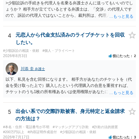
>少額訟訴の手続きを代理人を名乗る弁護士さんに送ってもいいのでし
ょうか？ 相手方が立てているとする弁護士は、「交渉」の代理人です
ので、訴訟の代理人ではないことから、裁判所は、代理人宛ての訴状
を受け取ることは無いと思われます。 なお、交渉段階で代理人が就い
ている場合は、相手方（被告）の住所で訴状を作成提出し、裁判所に
代理人が就いていたことを知らせると（訴状の記載内容から明らかな
4
元恋人から代金支払済みのライブチケットを回収
場合も）、裁判所が当該代理人弁護士に事前連絡し、引き続き訴訟も
したい。
受任するかを聞いたうえで、受任の意志が明らかになったところで、
#少額訴訟の相談・依頼
#個人・プライベート
直接被告に送達するのではなく、代理人に訴状の受領を促すこともあ
2026年8月3日
役にたった
2
ります。 ラインのやり取りでしか証拠がないと、実際の本人性が明ら
かではありません。もちろん弁護士（２０万円の請求で代理人弁護士
川添 圭
弁護士
に委任するかも疑わしいのですが）も住所は明らかにしないでしょ
う。 何か本人を示す事実（振込先などの情報）から、相手の住所等の
以下、私見を含む回答になります。 相手方があなたのチケットを（代
情報を割り出していくしかないように思えます。 以上、ご参考まで。
金を受け取った上で）購入したという代理購入の合意を重視すれば、
チケットのうち1枚の所有権あるいは使用権限があなたにあり、チケッ
トの引渡しを求める権利があるという主張が認められやすいといえま
す。 一方、このチケット購入には「相手方と一緒に行く」という合意
も付随していたことを無視することができません。こちらを重視すれ
5
出会い系での交際詐欺被害、身元特定と返金請求
ば、交際を終了させたことにより「一緒に行く」という結果の実現に
の方法は？
重大な障害が発生しており、当然にチケットを引き渡すべきといえる
#本名・住所・電話番号が不明
#マッチングアプリ詐欺
#詐欺の法的措置
かは微妙であり、むしろ返金すべきとするのが当事者の合理的意思に
#200万円以上
#内容証明作成送付
#少額訴訟の相談・依頼
合致するのではないか、という判断に傾くことになると思います。 例
2026年7月17日
役にたった
3