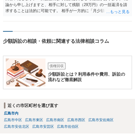
論から申し上げますと、相手に対して残額（29万円）の一括返済を請
求することは法的に可能です。 相手が一方的に「月少額ずつ返す」と
言ってきたとしても、あなたが同意していない以上、分割払いの合意
は成立していません。当初の返済期日も過ぎているため、一括返済を
求める権利があります。 具体的には、以下の手順で進めるのが効果的
です。 分割拒否と一括請求の通知：PayPayのメッセージ等で「分割
少額訴訟の相談・依頼に関連する法律相談コラム
払いには同意していないため、残額の一括払いを求める」旨を明確に
伝えます。 相手の本名・住所の確認：応じない場合に法的手段（少額
訴訟など）をとるには、相手の身元が必要です。分からない場合は、
まず本名や住所の特定を進めてください。 相手が購入した高額商品
（Switch2等）の事実も踏まえ、応じない場合は法的措置を辞さない姿
債権回収
勢で交渉に臨むのが現実的かと思います。
少額訴訟とは？利用条件や費用、訴訟の
流れなど徹底解説
近くの市区町村を選び直す
広島市内
広島市中区
広島市東区
広島市南区
広島市西区
広島市安佐南区
広島市安佐北区
広島市安芸区
広島市佐伯区