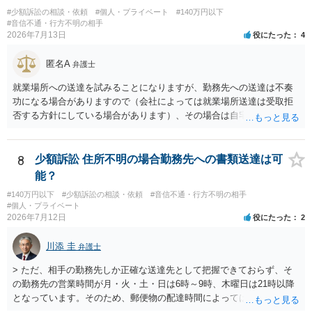
に相手方が遠方である場合は）対応が面倒な場合があるからです。相
#少額訴訟の相談・依頼
#個人・プライベート
#140万円以下
手方の主張については、和解で減額を考慮すればよいと思います。 な
#音信不通・行方不明の相手
2026年7月13日
役にたった
4
お、残念ながら、「連絡も返ってこず、返済の目処も立たずで精神的
ダメージが大きく」という理由では、慰謝料請求は通常は認められま
匿名A
せん。
弁護士
就業場所への送達を試みることになりますが、勤務先への送達は不奏
功になる場合がありますので（会社によっては就業場所送達は受取拒
否する方針にしている場合があります）、その場合は自宅の住所調査
が必要になるでしょう。
8
少額訴訟 住所不明の場合勤務先への書類送達は可
能？
#140万円以下
#少額訴訟の相談・依頼
#音信不通・行方不明の相手
#個人・プライベート
2026年7月12日
役にたった
2
川添 圭
弁護士
> ただ、相手の勤務先しか正確な送達先として把握できておらず、そ
の勤務先の営業時間が月・火・土・日は6時～9時、木曜日は21時以降
となっています。そのため、郵便物の配達時間によっては受け取りが
難しい可能性があります。 営業時間を具体的に明らかにして、早朝・