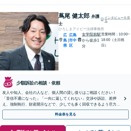
蔦尾 健太郎
弁護
インタビューを見
る
士
ひろしまアイビー法律事務所
女学院前駅
営業時間：10:00~
広
広島
18:00（土日祝
島
市中
から徒歩1
|
県
区
日）
分
少額訴訟の相談・依頼
友人や知人、会社の人など、個人間の貸し借りはご相談ください！
「音信不通になった」「一向に返してくれない」交渉や訴訟、差押
え、強制執行、財産開示などで、少しでも多く回収できるよう尽力
【休日・夜間対応】【女学院前駅1分】【弁護士歴15年以上】
料金表を見る