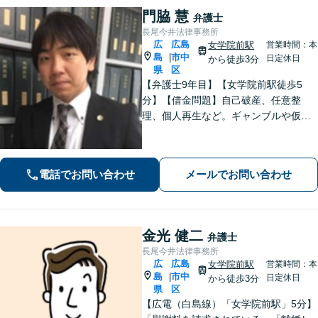
門脇 慧
弁護士
長尾今井法律事務所
広
広島
女学院前駅
営業時間：本
島
市中
|
日定休日
から徒歩3分
県
区
【弁護士9年目】【女学院前駅徒歩5
分】【借金問題】自己破産、任意整
理、個人再生など。ギャンブルや仮想
通貨で破産した場合もご相談ください
【交通事故】後遺症の認定、賠償金額
などご相談ください【夜間土日祝相談
電話でお問い合わせ
メールでお問い合わせ
可】【初回相談無料】【Zoom面談可】
金光 健二
弁護士
長尾今井法律事務所
広
広島
女学院前駅
営業時間：本
島
市中
|
日定休日
から徒歩3分
県
区
【広電（白島線）「女学院前駅」5分】