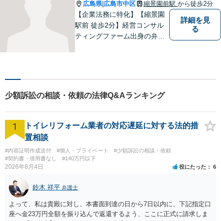
広島県
広島市中区
縮景園前駅
から徒歩2分
|
【企業法務に特化】【縮景園
詳細を見
駅前 徒歩2分】経営コンサル
る
ティングファーム出身の弁護
士在籍。契約交渉・消費者法
に尽力。これまでの経験と知
見を活かし、課題を乗り越
え、大きく成長できるような
企業づくりをお手伝いいたし
少額訴訟の相談・依頼の法律Q&Aランキング
ます。【24時間メール受付】
1
トイレリフォーム業者の対応遅延に対する法的措
置相談
#内容証明作成送付
#個人・プライベート
#少額訴訟の相談・依頼
#契約書・借用書なし
#140万円以下
2026年8月4日
役にたった
6
鈴木 祥平
弁護士
よって、私は貴殿に対し、本書面到達の日から7日以内に、下記指定口
座へ金23万円全額を振り込んで返還するよう、ここに正式に請求しま