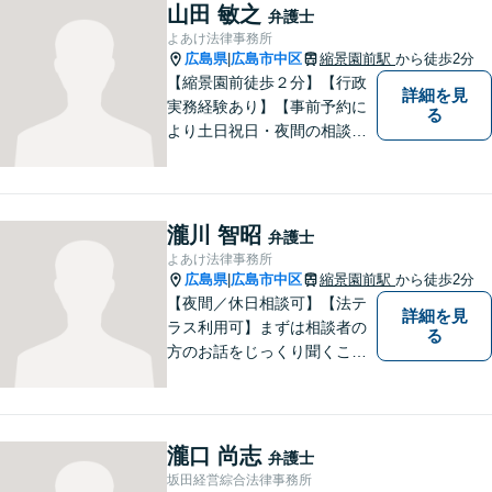
山田 敏之
弁護士
よあけ法律事務所
広島県
広島市中区
縮景園前駅
から徒歩2分
|
【縮景園前徒歩２分】【行政
詳細を見
実務経験あり】【事前予約に
る
より土日祝日・夜間の相談
可】明日のステージに進むお
手伝いをします。相続・遺
言・後見、離婚問題、債務整
理・破産、労働問題、企業法
瀧川 智昭
弁護士
務、交通事故、刑事事件、行
よあけ法律事務所
政事件など。
広島県
広島市中区
縮景園前駅
から徒歩2分
|
【夜間／休日相談可】【法テ
詳細を見
ラス利用可】まずは相談者の
る
方のお話をじっくり聞くこと
を心がけております。お困り
の方は、お気軽にご相談くだ
さい。
瀧口 尚志
弁護士
坂田経営綜合法律事務所