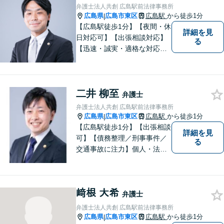
弁護士法人共創 広島駅前法律事務所
広島県
広島市東区
広島駅
から徒歩1分
|
【広島駅徒歩1分】【夜間・休
詳細を見
日対応可】【出張相談対応】
る
【迅速・誠実・適格な対応】
弊事務所は、依頼者の皆様の
ための法律事務所です。皆様
にとってのアクセスを何より
二井 柳至
重視しています。また、弊事
弁護士
務所は迅速な対応・回答を最
弁護士法人共創 広島駅前法律事務所
優先にしています。
広島県
広島市東区
広島駅
から徒歩1分
|
【広島駅徒歩1分】【出張相談
詳細を見
可】【債務整理／刑事事件／
る
交通事故に注力】個人・法人
どちらも可◎依頼者がアクセ
スしやすい環境づくりに尽力
しています。すべての依頼者
﨑根 大希
の「平和」が実現できるよ
弁護士
う、依頼者一人ひとりに寄り
弁護士法人共創 広島駅前法律事務所
添い、解決へ導きます。
広島県
広島市東区
広島駅
から徒歩1分
|