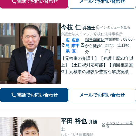
電話でお問い合わせ
メールでお問い合わせ
今枝 仁
弁護士
インタビューを見る
弁護士法人イマジン今枝仁法律事務所
縮景園前駅
営業時間：08:00~
広
広島
23:55（土日祝
島
市中
から徒歩1
|
県
区
日）
分
【元検事の弁護士】【弁護士歴20年以
上】【土日祝対応可能】【初回相談無
料】元検事の経験や豊富な解決実績を
活かし、さまざまなトラブルのご相談
に的確に対応します。【必ず成功す
る】という【強い信念】をもって強気
電話でお問い合わせ
メールでお問い合わせ
で解決にあたります。
平田 裕也
弁護
インタビューを見
る
士
おりづる法律事務所