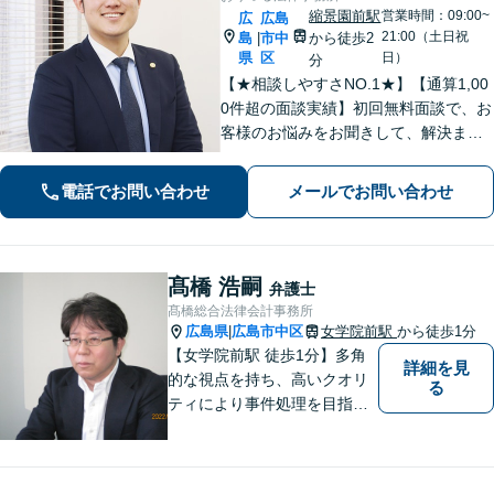
縮景園前駅
営業時間：09:00~
広
広島
21:00（土日祝
島
市中
から徒歩2
|
県
区
日）
分
【★相談しやすさNO.1★】【通算1,00
0件超の面談実績】初回無料面談で、お
客様のお悩みをお聞きして、解決まで
の道筋を示します。「不貞行為」「離
婚問題」「私選刑事事件」「自己破
電話でお問い合わせ
メールでお問い合わせ
産」「相続」問題を得意としていま
す。
髙橋 浩嗣
弁護士
髙橋総合法律会計事務所
広島県
広島市中区
女学院前駅
から徒歩1分
|
【女学院前駅 徒歩1分】多角
詳細を見
的な視点を持ち、高いクオリ
る
ティにより事件処理を目指し
ます。