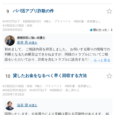
夜間の送達を上申するのが基本になりますが、感覚的には郵便局を動
かすには早すぎるので執行官送達を申し立てる必要があるかもしれま
9
パパ活アプリ詐欺の件
せん。裁判所としては（あまりに特殊すぎて）就業場所送達を認めな
い可能性もありますし、執行官送達には費用もかかりますので、まず
#140万円以下
#債権回収代行
#個人・プライベート
#契約書・借用書なし
は裁判所へ相談した方がよいと思います。
#少額訴訟の相談・依頼
2026年8月8日
役にたった
1
債権回収に強い弁護士
若井 亮
弁護士
初めまして。 ご相談内容を拝見しました。 お伺いする限りの情報での
判断となるため断言はできかねますが、同様のトラブルについてご相
談をいただいており、詐欺を含むトラブルに該当する可能性があるで
しょう。 返金の請求にあたっては、相手方の身元を特定する必要があ
ります。 お金を渡した方法が現金手渡しではなく、指定口座への振込
であるならば、相手方の身元を特定できる可能性もあるでしょう。 い
10
貸したお金をなるべく早く回収する方法
ずれにせよ、まずは速やかに最寄りの警察署に被害相談に行くことを
お勧めします。
#少額訴訟の相談・依頼
#個人・プライベート
#契約書・借用書なし
#内容証明作成送付
#140万円以下
#強制執行・差し押さえ
2026年7月28日
澁谷 望
弁護士
回答いたします。※弁護士により見解は異なる可能性があります。 結