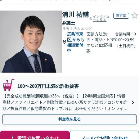
浦川 祐輔
東京都
インタビュ
ーを見る
弁護士
弁護士法人エッグ
広島市東
面談方法(対
営業時間：0
区
からも
面・電話・ビデ
0:00~23:59
相談受付
オなど)は応相
（土日祝日）
中
談
100〜200万円未満の詐欺被害
【完全成功報酬制(回収額の33％（税込）】【24時間全国対応】情報
商材／アフィリエイト／副業詐欺／出会い系サクラ詐欺／コンサル詐
欺／投資詐欺／仮想通貨のトラブルは、お任せください！オンライン
のみで解決も可能！
料金表を見る
電話でお問い合わせ
メールでお問い合わせ