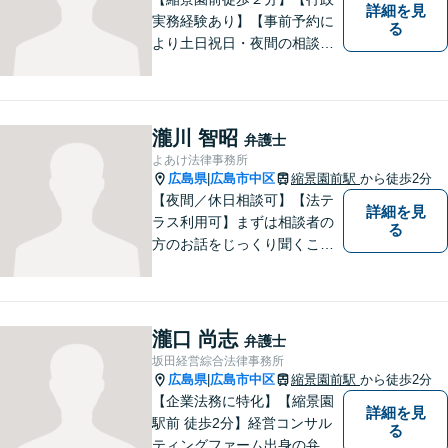
詳細を見
実務経験あり】【事前予約に
る
より土日祝日・夜間の相談
可】明日のステージに進むお
手伝いをします。相続・遺
言・後見、離婚問題、債務整
理・破産、労働問題、企業法
瀧川 智昭
弁護士
務、交通事故、刑事事件、行
よあけ法律事務所
政事件など。
広島県
広島市中区
縮景園前駅
から徒歩2分
|
【夜間／休日相談可】【法テ
詳細を見
ラス利用可】まずは相談者の
る
方のお話をじっくり聞くこと
を心がけております。お困り
の方は、お気軽にご相談くだ
さい。
瀧口 尚志
弁護士
坂田経営綜合法律事務所
広島県
広島市中区
縮景園前駅
から徒歩2分
|
【企業法務に特化】【縮景園
詳細を見
駅前 徒歩2分】経営コンサル
る
ティングファーム出身の弁護