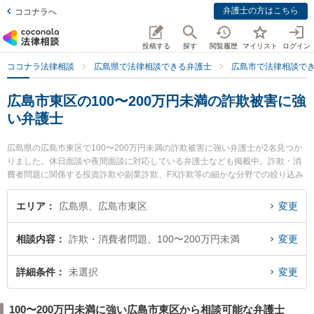
弁護士の方はこちら
ココナラへ
投稿する
探す
閲覧履歴
マイリスト
ログイン
ココナラ法律相談
広島県で法律相談できる弁護士
広島市で法律相談で
広島市東区の100〜200万円未満の詐欺被害に強
い弁護士
広島県の広島市東区で100〜200万円未満の詐欺被害に強い弁護士が2名見つか
りました。休日面談や夜間面談に対応している弁護士なども掲載中。詐欺・消
費者問題に関係する投資詐欺や副業詐欺、FX詐欺等の細かな分野での絞り込み
検索もでき便利です。特に弁護士法人共創 広島駅前法律事務所の二井 柳至弁護
士や弁護士法人共創 広島駅前法律事務所の下西 祥平弁護士のプロフィール情報
エリア
広島県、広島市東区
変更
や弁護士費用、強みなどが注目されています。『広島市東区で土日や夜間に発
生した100〜200万円未満の詐欺被害のトラブルを今すぐに弁護士に相談した
相談内容
詐欺・消費者問題、100〜200万円未満
変更
い』『100〜200万円未満の詐欺被害のトラブル解決の実績豊富な近くの弁護士
を検索したい』『初回相談無料で100〜200万円未満の詐欺被害を法律相談でき
る広島市東区内の弁護士に相談予約したい』などでお困りの相談者さんにおす
詳細条件
未選択
変更
すめです。
100〜200万円未満に強い広島市東区から相談可能な弁護士