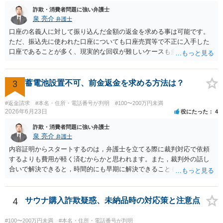
詐欺・消費者問題に強い弁護士
泉 亮介
弁護士
口座の名義人に対して振り込んだ金額の返金を求める事は可能です。
ただ、振込先に使われた口座についても口座売買等で不正に入手した
口座であることが多く、現実的な回収が難しいケースも多いでしょ
う。返済がされるとしても長期の分割となるかと思われます。
3
蓄電池設置不可、前金返金を求める方法は？
#返金請求
#本名・住所・電話番号が判明
#100〜200万円未満
2026年6月23日
役にたった
4
詐欺・消費者問題に強い弁護士
泉 亮介
弁護士
内容証明からスタートするのは，弁護士を立てる際に裁判対応で依頼
するよりも費用が軽く済むからかと思われます。また，裁判外の話し
合いで解決できると，時間的にも早期に解決できることも見込めま
す。 もっとも，ケースによっては裁判外の交渉が意味をなさないケー
スもあり，その場合は裁判手続きから始めることとなるかと思われま
す。 支払督促については異議を出されると通常訴訟へ移行するため，
4
サウナ購入詐欺疑惑、未納品時の対応策と注意点
相手から異議が出ることが予想される場合は最初から訴訟手続きを取
った方が良いでしょう。
#100〜200万円未満
#本名・住所・電話番号が判明