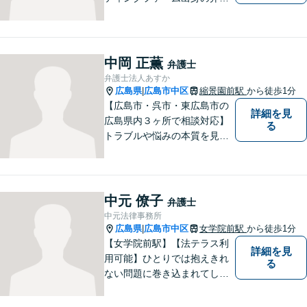
士在籍。契約交渉・消費者法
に尽力。これまでの経験と知
見を活かし、課題を乗り越
え、大きく成長できるような
中岡 正薫
弁護士
企業づくりをお手伝いいたし
弁護士法人あすか
ます。【24時間メール受付】
広島県
広島市中区
縮景園前駅
から徒歩1分
|
【広島市・呉市・東広島市の
詳細を見
広島県内３ヶ所で相談対応】
る
トラブルや悩みの本質を見極
め、依頼者の方々にとって満
足いく解決を図るべく、最高
の熱意を持って取り組みま
す。
中元 僚子
弁護士
中元法律事務所
広島県
広島市中区
女学院前駅
から徒歩1分
|
【女学院前駅】【法テラス利
詳細を見
用可能】ひとりでは抱えきれ
る
ない問題に巻き込まれてしま
った方々の解決の道を見つけ
る一助になります。債務整理