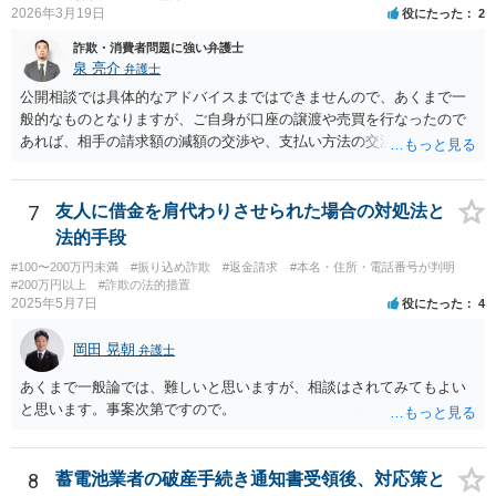
2026年3月19日
役にたった
2
詐欺・消費者問題に強い弁護士
泉 亮介
弁護士
公開相談では具体的なアドバイスまではできませんので、あくまで一
般的なものとなりますが、ご自身が口座の譲渡や売買を行なったので
あれば、相手の請求額の減額の交渉や、支払い方法の交渉をしていく
こととなるでしょう。
7
友人に借金を肩代わりさせられた場合の対処法と
法的手段
#100〜200万円未満
#振り込め詐欺
#返金請求
#本名・住所・電話番号が判明
#200万円以上
#詐欺の法的措置
2025年5月7日
役にたった
4
岡田 晃朝
弁護士
あくまで一般論では、難しいと思いますが、相談はされてみてもよい
と思います。事案次第ですので。
8
蓄電池業者の破産手続き通知書受領後、対応策と