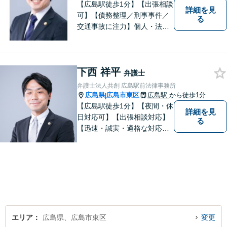
【広島駅徒歩1分】【出張相談
詳細を見
可】【債務整理／刑事事件／
る
交通事故に注力】個人・法人
どちらも可◎依頼者がアクセ
スしやすい環境づくりに尽力
しています。すべての依頼者
下西 祥平
の「平和」が実現できるよ
弁護士
う、依頼者一人ひとりに寄り
弁護士法人共創 広島駅前法律事務所
添い、解決へ導きます。
広島県
広島市東区
広島駅
から徒歩1分
|
【広島駅徒歩1分】【夜間・休
詳細を見
日対応可】【出張相談対応】
る
【迅速・誠実・適格な対応】
弊事務所は、依頼者の皆様の
ための法律事務所です。皆様
にとってのアクセスを何より
重視しています。また、弊事
務所は迅速な対応・回答を最
優先にしています。
エリア
広島県、広島市東区
変更