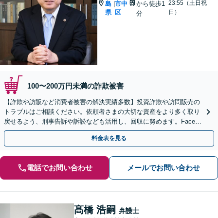
23:55（土日祝
島
市中
から徒歩1
|
県
区
日）
分
100〜200万円未満の詐欺被害
【詐欺や訪販など消費者被害の解決実績多数】投資詐欺や訪問販売の
トラブルはご相談ください。依頼者さまの大切な資産をより多く取り
戻せるよう、刑事告訴や訴訟なども活用し、回収に努めます。Facebo
okやLINEを利用した詐欺もご相談ください
料金表を見る
電話でお問い合わせ
メールでお問い合わせ
髙橋 浩嗣
弁護士