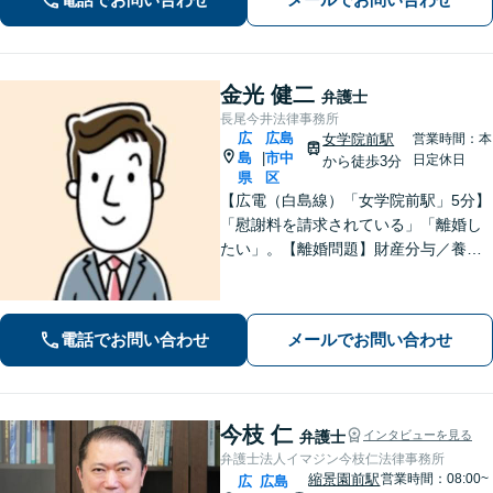
可】【初回相談無料】【Zoom面談可】
金光 健二
弁護士
長尾今井法律事務所
広
広島
女学院前駅
営業時間：本
島
市中
|
日定休日
から徒歩3分
県
区
【広電（白島線）「女学院前駅」5分】
「慰謝料を請求されている」「離婚し
たい」。【離婚問題】財産分与／養育
費／婚姻費用／不貞慰謝料など。遺産
分割協議、遺言書作成、遺留分侵害額
請求など【相続・遺言】料金は明確に
電話でお問い合わせ
メールでお問い合わせ
細かく設定【初回相談無料】
今枝 仁
弁護士
インタビューを見る
弁護士法人イマジン今枝仁法律事務所
縮景園前駅
営業時間：08:00~
広
広島