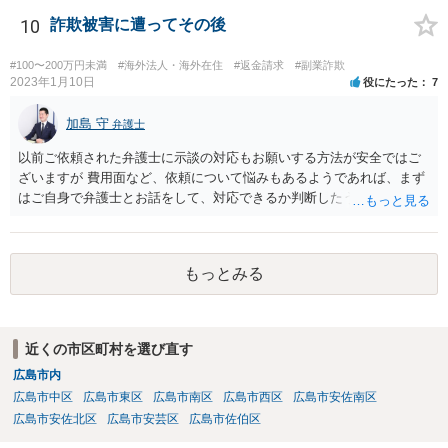
10
詐欺被害に遭ってその後
#100〜200万円未満
#海外法人・海外在住
#返金請求
#副業詐欺
2023年1月10日
役にたった
7
加島 守
弁護士
以前ご依頼された弁護士に示談の対応もお願いする方法が安全ではご
ざいますが 費用面など、依頼について悩みもあるようであれば、まず
はご自身で弁護士とお話をして、対応できるか判断したうえで、 弁護
士への依頼を検討することも可能かと思います。 １度相手方弁護士と
話をしてから、こちらも法律相談で１度弁護士に相談する方法もあり
ますので。 一番安全なのは弁護士に示談交渉の依頼をする方法です
もっとみる
が、ご事情あるようであれば ご自身で対応する方法もご検討いただい
てもいいかもしれません。
近くの市区町村を選び直す
広島市内
広島市中区
広島市東区
広島市南区
広島市西区
広島市安佐南区
広島市安佐北区
広島市安芸区
広島市佐伯区