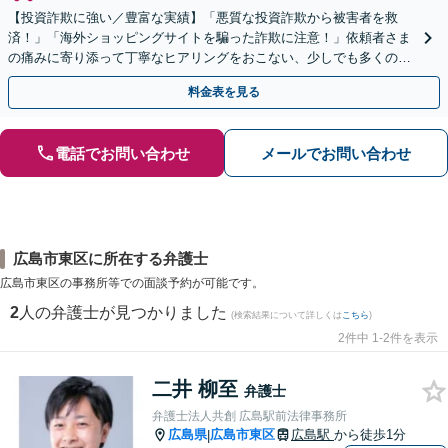
【投資詐欺に強い／豊富な実績】「悪質な投資詐欺から被害者を救
済！」「海外ショッピングサイトを騙った詐欺に注意！」依頼者さま
の痛みに寄り添って丁寧なヒアリングをおこない、少しでも多くの返
金が得られるよう尽力します！
料金表を見る
電話でお問い合わせ
メールでお問い合わせ
広島市東区に所在する弁護士
広島市東区の事務所等での面談予約が可能です。
2
人の弁護士が見つかりました
(検索結果について詳しくは
こちら
)
2件中 1-2件を表示
二井 柳至
弁護士
弁護士法人共創 広島駅前法律事務所
広島県
広島市東区
広島駅
から徒歩1分
|