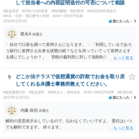
して担当者への内容証明送付の可否について相談
#返金請求
#詐欺の法的措置
#契約解除・契約取消
#内容証明作成送付
#本名・住所・電話番号が判明
#100〜200万円未満
2024年2月4日
役にたった
3
匿名A
弁護士
・自分で口座を調べて差押さえになります。 ・「利用しているであろ
う銀行に差押さえ出来る状態の紙？などを持っていてって差押さえす
る感じでしょうか？」 管轄の裁判所に対して強制執行を申し立てる
必要があります。 金額的な面と手続きの負担の面や、請求根拠との関
係で、法的手続きに乗せるのはあまりおすすめできません。 任意交渉
での回収を検討すべきだと思われます。ご自身で難しい場合は、費用
9
どこか法テラスで仮想通貨の詐欺でお金を取り戻
負担を踏まえたうえでということにはなりますが、弁護士に助力を得
してくれる弁護士事務所教えてください。
ることをお考え下さい。
#仮想通貨詐欺
#返金請求
#海外法人・海外在住
#100〜200万円未満
#投資詐欺
2023年12月5日
役にたった
5
内藤 政信
弁護士
解約の意思表示をしているので、払わなくていいですよ。 委任はいつ
でも解約できます。 終ります。