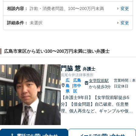
相談内容
詐欺・消費者問題、100〜200万円未満
変更
詳細条件
未選択
変更
広島市東区から近い100〜200万円未満に強い弁護士
門脇 慧
弁護士
長尾今井法律事務所
広
広島
女学院前駅
営業時間：本
島
市中
|
日定休日
から徒歩3分
県
区
【弁護士9年目】【女学院前駅徒歩5
分】【借金問題】自己破産、任意整
理、個人再生など。ギャンブルや仮想
通貨で破産した場合もご相談ください
【交通事故】後遺症の認定、賠償金額
などご相談ください【夜間土日祝相談
電話でお問い合わせ
メールでお問い合わせ