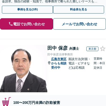
金請求。独自の経験・知識で、他事務所で断られた難しいケースも解
決に導いた実績あり。まずはお気軽にご相談ください
事例を見る(2件)
料金表を見る
電話でお問い合わせ
メールでお問い合わせ
田中 保彦
弁護士
東京都
田中保彦法律事務所
営業時
広島市東区
面談方法(対面・
からも相談
電話・ビデオな
間：本日
受付中
ど)は応相談
定休日
100〜200万円未満の詐欺被害