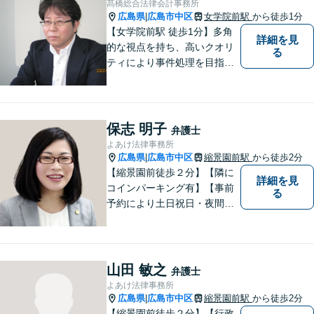
髙橋総合法律会計事務所
広島県
広島市中区
女学院前駅
から徒歩1分
|
【女学院前駅 徒歩1分】多角
詳細を見
的な視点を持ち、高いクオリ
る
ティにより事件処理を目指し
ます。
保志 明子
弁護士
よあけ法律事務所
広島県
広島市中区
縮景園前駅
から徒歩2分
|
【縮景園前徒歩２分】【隣に
詳細を見
コインパーキング有】【事前
る
予約により土日祝日・夜間の
相談可】明日のステージに進
むお手伝いをします。債務整
理・破産、労働問題、企業法
務、交通事故、相続・遺言・
山田 敏之
弁護士
後見、離婚問題、刑事事件な
よあけ法律事務所
ど。
広島県
広島市中区
縮景園前駅
から徒歩2分
|
【縮景園前徒歩２分】【行政