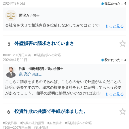
2024年9月5日
役にたった
4
匿名A
弁護士
会社名を伏せて相談内容を投稿しなおしてみてはどうでしょうか？
5
外壁損害の請求されていまさ
#100〜200万円未満
#高額請求への対応
2024年4月11日
役にたった
4
詐欺・消費者問題に強い弁護士
泉 亮介
弁護士
こちらに請求をするのであれば、こちらのせいで外壁が凹んだことの
証明が必要ですので、請求の根拠を資料をもとに証明してもらう必要
があるでしょう。 相手の説明に納得がいかなければ支払い義務がある
か否かについて最終的に裁判で争う形となるでしょう。
6
投資詐欺の共謀で手紙が来ました。
#投資詐欺
#詐欺の法的措置
#架空請求
#高額請求への対応
#100〜200万円未満
#返金請求