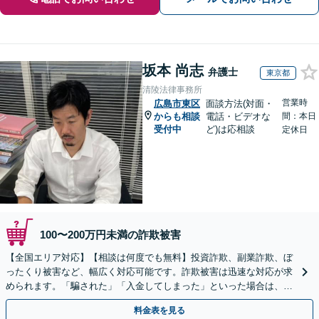
坂本 尚志
弁護士
東京都
清陵法律事務所
営業時
広島市東区
面談方法(対面・
からも相談
電話・ビデオな
間：本日
受付中
ど)は応相談
定休日
100〜200万円未満の詐欺被害
【全国エリア対応】【相談は何度でも無料】投資詐欺、副業詐欺、ぼ
ったくり被害など、幅広く対応可能です。詐欺被害は迅速な対応が求
められます。「騙された」「入金してしまった」といった場合は、お
早めにご相談ください。【電話・メール・WEB相談可】
料金表を見る