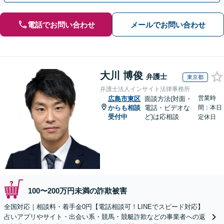
電話でお問い合わせ
メールでお問い合わせ
大川 博俊
弁護士
東京都
弁護士法人インサイト法律事務所
営業時
広島市東区
面談方法(対面・
からも相談
電話・ビデオな
間：本日
受付中
ど)は応相談
定休日
100〜200万円未満の詐欺被害
全国対応｜相談料・着手金0円【電話相談可！LINEでスピード対応】
占いアプリやサイト・出会い系・競馬・競艇詐欺などの事業者への返