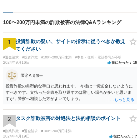
／交通事故／相続問題／労働
問題など幅広い分野に対応。
法律トラブルでお悩みの方は
100〜200万円未満の詐欺被害の法律Q&Aランキング
まずはお気軽にご相談くださ
い。
1
投資詐欺の疑い、サイトの指示に従うべきか教え
てください
#返金請求
#投資詐欺
#100〜200万円未満
#本名・住所・電話番号が不明
2024年9月16日
役にたった
15
匿名A
弁護士
投資詐欺の典型的な手口と思われます。 今後は一切送金しないように
すべきです。支払った金銭を取り返すのは難しい場合が多いと思いま
すが，警察へ相談した方がよいでしょう。
2
タスク詐欺被害の対処法と法的相談のポイント
#副業詐欺
#返金請求
#100〜200万円未満
2024年4月19日
役にたった
7