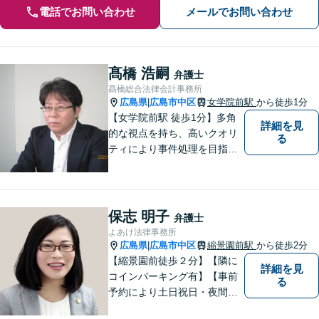
電話でお問い合わせ
メールでお問い合わせ
髙橋 浩嗣
弁護士
髙橋総合法律会計事務所
広島県
広島市中区
女学院前駅
から徒歩1分
|
【女学院前駅 徒歩1分】多角
詳細を見
的な視点を持ち、高いクオリ
る
ティにより事件処理を目指し
ます。
保志 明子
弁護士
よあけ法律事務所
広島県
広島市中区
縮景園前駅
から徒歩2分
|
【縮景園前徒歩２分】【隣に
詳細を見
コインパーキング有】【事前
る
予約により土日祝日・夜間の
相談可】明日のステージに進