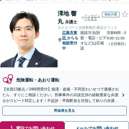
澤地 響
神奈川県
インタビュ
ーを見る
丸
弁護士
ネクスパート法律事務所 横浜オフィス
広島市東
面談方法(対
営業時間：0
区
からも
面・電話・ビデ
9:00~21:00
相談受付
オなど)は応相
（土日祝日）
中
談
危険運転・あおり運転
【全国13拠点／24時間受付】痴漢・盗撮・不同意わいせつで逮捕され
たら、すぐにご相談ください。刑事事件の示談交渉の経験豊富な弁護
士がスピード対応します！不起訴・早期釈放を目指して粘りの弁護活
動を行います。
料金表を見る
電話でお問い合わせ
メールでお問い合わせ