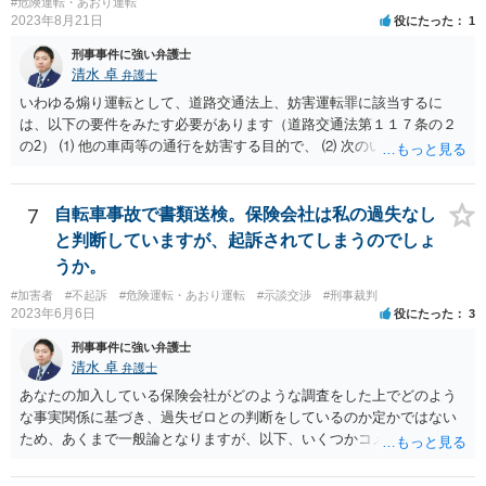
#危険運転・あおり運転
2023年8月21日
役にたった
1
刑事事件に強い弁護士
清水 卓
弁護士
いわゆる煽り運転として、道路交通法上、妨害運転罪に該当するに
は、以下の要件をみたす必要があります（道路交通法第１１７条の２
の2） ⑴ 他の車両等の通行を妨害する目的で、 ⑵ 次のいずれかに掲
げる行為であつて、当該他の車両等に道路における交通の危険を生じ
させるおそれのある方法によるものをした者 ①通行区分違反（対向車
線にはみ出す） ②急ブレーキの禁止違反 ③車間距離不保持等 ④進路
7
自転車事故で書類送検。保険会社は私の過失なし
変更禁止違反 ⑤追越し方法違反（危険な追い越し） ⑥減光等義務違反
と判断していますが、起訴されてしまうのでしょ
（執ようなパッシング） ⑦警音器使用制限違反 ⑧安全運転義務違反
うか。
（幅寄せや蛇行運転） ⑨高速道路での低速走行（最低速度違反） ⑩高
#加害者
#不起訴
#危険運転・あおり運転
#示談交渉
#刑事裁判
速道路での駐停車違反 ＞たとえば、トラブルになった相手を車で追い
2023年6月6日
役にたった
3
かけた場合これは煽り運転にはいりますか？ → ケースによるかと思い
ますが、例えば、カッとなり、腹いせに上記の①〜⑩に該当する危険
刑事事件に強い弁護士
な運転をすると、妨害運転罪に問われるおそれがあります。 なお、
清水 卓
弁護士
相手車両の車種やナンバー等を把握し、警察等に通報する目的で相手
あなたの加入している保険会社がどのような調査をした上でどのよう
車両を追跡すること等の場合もあるかもしれませんが、無理をすると
な事実関係に基づき、過失ゼロとの判断をしているのか定かではない
妨害運転罪や他の道交法違反に問われたり、事故を起こしたりしてし
ため、あくまで一般論となりますが、以下、いくつかコメントしま
まう可能性もありますので、無茶な私的追跡は控えるべきでしょう。
す。 •保険会社側の支払意向の有無のみで起訴されるか否かが決まる訳
ではありません。 保険会社の見解が捜査機関側から見ても妥当なので