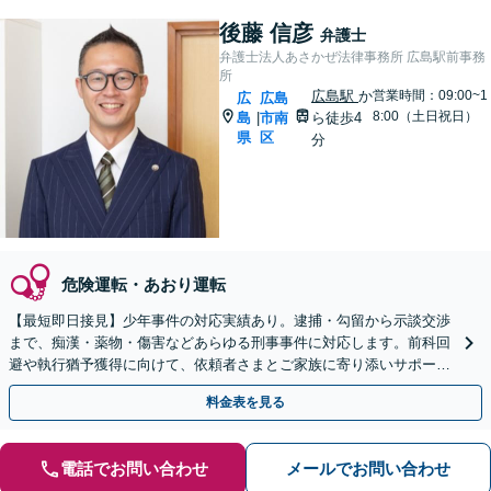
後藤 信彦
弁護士
弁護士法人あさかぜ法律事務所 広島駅前事務
所
広島駅
か
営業時間：09:00~1
広
広島
8:00（土日祝日）
島
市南
ら徒歩4
|
県
区
分
危険運転・あおり運転
【最短即日接見】少年事件の対応実績あり。逮捕・勾留から示談交渉
まで、痴漢・薬物・傷害などあらゆる刑事事件に対応します。前科回
避や執行猶予獲得に向けて、依頼者さまとご家族に寄り添いサポート
いたします【猿猴橋町駅2分】
料金表を見る
電話でお問い合わせ
メールでお問い合わせ