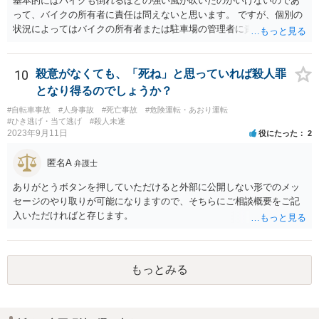
基本的にはバイクも倒れるほどの強い風が吹いたのがいけないのであ
なさってみることをご検討下さい。
って、バイクの所有者に責任は問えないと思います。 ですが、個別の
状況によってはバイクの所有者または駐車場の管理者に責任を問うこ
とができる場合もあるかと思います。 例えばその倒れたバイクが本
来、バイクを止めるべき場所に止められていなかった場合です。バイ
クが風にあおられて車に倒れ込んでくるようであれば、車とバイクの
10
殺意がなくても、「死ね」と思っていれば殺人罪
止まっていた位置はあまり離れていなかったと思われ、車に乗り降り
となり得るのでしょうか？
するためにも支障がある程度にしか離れていなかったものと思われま
#自転車事故
#人身事故
#死亡事故
#危険運転・あおり運転
す。そもそもそのような車の乗り降りに支障が生ずるような位置にバ
#ひき逃げ・当て逃げ
#殺人未遂
イクが止めるべき場所になっていたのでしょうか。バイクを止めるべ
2023年9月11日
役にたった
2
き場所でないのにバイク所有者が止めていたならばバイクの所有者に
責任を問える余地があると思います。 また、バイクが止まっていた場
匿名A
弁護士
所は指定された場所であり、バイクが止められていたことに問題がな
いのだとしたらバイクの所有者に責任は問えませんが、駐車場の配
ありがとうボタンを押していただけると外部に公開しない形でのメッ
置、レイアウトを設計した者に責任があるともいえ、このような接触
セージのやり取りが可能になりますので、そちらにご相談概要をご記
を引き起こしかねない状況の配置のままに放置をしていた駐車場管理
入いただければと存じます。
者に責任を問える可能性もあります。 ともあれ単純な問題ではないと
いうことです。
もっとみる