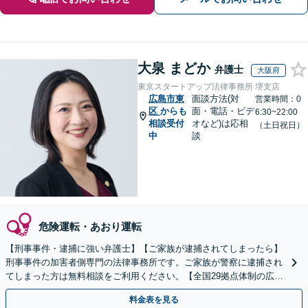
大泉 まどか
弁護士
大阪府
東京スタートアップ法律事務所 堺支店
広島市東
面談方法(対
営業時間：0
区
からも
面・電話・ビデ
6:30~22:00
相談受付
オなど)は応相
（土日祝日）
中
談
危険運転・あおり運転
【刑事事件・逮捕に強い弁護士】【ご家族が逮捕されてしまったら】
刑事事件の加害者側専門の法律事務所です。ご家族が警察に逮捕され
てしまった方は無料相談をご利用ください。【全国29拠点体制の広域
対応】【弁護士待機中/当日中の電話相談可(予約制)】
料金表を見る