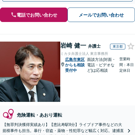
電話でお問い合わせ
メールでお問い合わせ
岩崎 健一
弁護士
東京都
ミカタ弁護士法人 東京事務所
営業時
広島市東区
面談方法(対面・
からも相談
電話・ビデオな
間：本日
受付中
ど)は応相談
定休日
危険運転・あおり運転
【無罪判決獲得実績あり】【恵比寿駅8分】ライブドア事件などの大
規模事件も担当。暴行・窃盗・薬物・性犯罪など幅広く対応。逮捕直