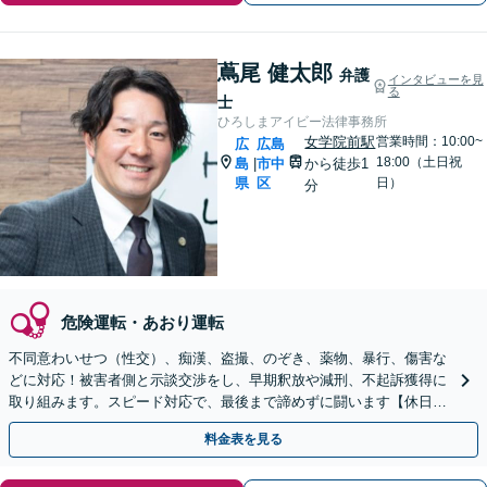
蔦尾 健太郎
弁護
インタビューを見
る
士
ひろしまアイビー法律事務所
女学院前駅
営業時間：10:00~
広
広島
18:00（土日祝
島
市中
から徒歩1
|
県
区
日）
分
危険運転・あおり運転
不同意わいせつ（性交）、痴漢、盗撮、のぞき、薬物、暴行、傷害な
どに対応！被害者側と示談交渉をし、早期釈放や減刑、不起訴獲得に
取り組みます。スピード対応で、最後まで諦めずに闘います【休日・
夜間対応】【女学院前駅1分】【弁護士歴15年以上】
料金表を見る