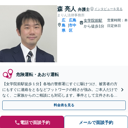
森 亮人
弁護士
インタビューを見る
まりん法律事務所
広
広島
女学院前駅
営業時間：本
島
市中
|
日定休日
から徒歩1分
県
区
危険運転・あおり運転
【女学院前駅徒歩１分】各地の警察署にすぐに駆けつけ、被害者の方
にもすぐに連絡をとるなどフットワークの軽さが強み。ご本人だけで
なく、ご家族からのご相談にも対応します。事件として立件される前
のご相談にも対応できます。
料金表を見る
電話で面談予約
メールで面談予約