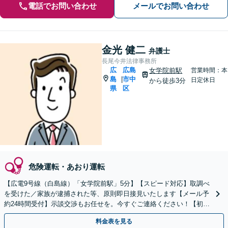
電話でお問い合わせ
メールでお問い合わせ
金光 健二
弁護士
長尾今井法律事務所
広
広島
女学院前駅
営業時間：本
島
市中
|
日定休日
から徒歩3分
県
区
危険運転・あおり運転
【広電9号線（白島線）「女学院前駅」5分】【スピード対応】取調べ
を受けた／家族が逮捕された等、原則即日接見いたします【メール予
約24時間受付】示談交渉もお任せを。今すぐご連絡ください！【初回
相談無料】【休日・夜間対応可】
料金表を見る