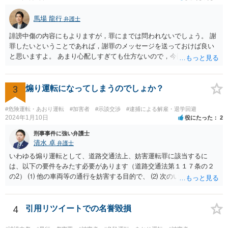
馬場 龍行
弁護士
誹謗中傷の内容にもよりますが，罪にまでは問われないでしょう。 謝
罪したいということであれば，謝罪のメッセージを送っておけば良い
と思いますよ。 あまり心配しすぎても仕方ないので，今回の教訓を今
後に活かして行こうと決意して次に進んでください。
3
煽り運転になってしまうのでしょか？
#危険運転・あおり運転
#加害者
#示談交渉
#逮捕による解雇・退学回避
2024年1月10日
役にたった
2
刑事事件に強い弁護士
清水 卓
弁護士
いわゆる煽り運転として、道路交通法上、妨害運転罪に該当するに
は、以下の要件をみたす必要があります（道路交通法第１１７条の２
の2） ⑴ 他の車両等の通行を妨害する目的で、 ⑵ 次のいずれかに掲
げる行為であつて、当該他の車両等に道路における交通の危険を生じ
させるおそれのある方法によるものをした者 ①通行区分違反（対向車
線にはみ出す） ②急ブレーキの禁止違反 ③車間距離不保持等 ④進路
4
引用リツイートでの名誉毀損
変更禁止違反 ⑤追越し方法違反（危険な追い越し） ⑥減光等義務違反
（執ようなパッシング） ⑦警音器使用制限違反 ⑧安全運転義務違反