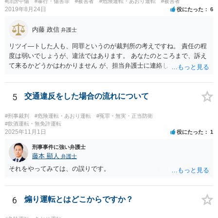
#誹謗中傷
#暴行・傷害罪
#被害者
#危険運転・あおり運転
#被害者
（幅寄せや蛇行運転） ⑨高速道路での低速走行（最低速度違反） ⑩高
2019年8月24日
役にたった
6
速道路での駐停車違反 → ご投稿内容からすると、③車間距離不保持等
への該当を心配なされているのではないかと推察致します。 ご投稿
内藤 政信
弁護士
内容からは「前方の車との車間距離が近くなって暫く走行してしまい
リツイ―トした人も、同罪というのが裁判所の考えですね。 責任の程
ました。」の「暫く」がどの程度の走行時間•距離なのかが定かではあ
度は弱いでしょうが、違法ではあります。 あなたのところまで、訴え
りませんが、「他の車両等の通行を妨害する目的」まで認定できるか
て来るかどうかはわかりません が、担当弁護士に連絡して、謝罪して
疑義があるところです。 また、走行中における一時点で撮影された
おいた方がいいとは 思いますね。
写真のみでは、一連の走行の全体が記録されているドライブレコーダ
ーの映像等とは異なり、妨害運転罪の立証を仕切れるのかも疑義があ
5
交通違反をした場合の流れについて
るところです。 仮に警察に相談された場合でも、必ずしも立件まで
されるとは限らず、今後は安全運転を心掛けるよう注意•指導されるに
留まる可能性もあるように思われます。 もし、刑事責任を問われそ
#刑事裁判
#危険運転・あおり運転
#冤罪・無実・正当防衛
#飲酒運転・無免許運転
うな話に発展しそうになったら、お住まいの地域等の弁護士に直接相
2025年11月1日
役にたった
1
談なされればよろしいかと思います。
刑事事件に強い弁護士
藤本 顯人
弁護士
それをやってみては、の誤りです。
6
煽り運転とはどこからですか？