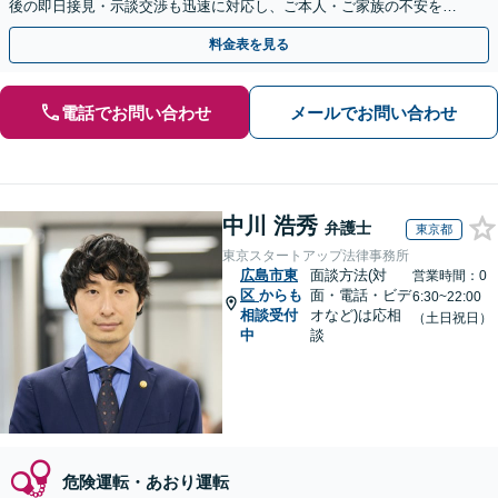
後の即日接見・示談交渉も迅速に対応し、ご本人・ご家族の不安を最
小限に抑えます。【初回相談可能】【WEB面談可能】
料金表を見る
電話でお問い合わせ
メールでお問い合わせ
中川 浩秀
弁護士
東京都
東京スタートアップ法律事務所
広島市東
面談方法(対
営業時間：0
区
からも
面・電話・ビデ
6:30~22:00
相談受付
オなど)は応相
（土日祝日）
中
談
危険運転・あおり運転