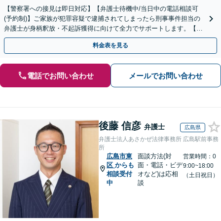
【警察署への接見は即日対応】【弁護士待機中/当日中の電話相談可
(予約制)】ご家族が犯罪容疑で逮捕されてしまったら刑事事件担当の
弁護士が身柄釈放・不起訴獲得に向けて全力でサポートします。【毎
月100名以上の相談実績】【全国対応】
料金表を見る
電話でお問い合わせ
メールでお問い合わせ
後藤 信彦
弁護士
広島県
弁護士法人あさかぜ法律事務所 広島駅前事務
所
広島市東
面談方法(対
営業時間：0
区
からも
面・電話・ビデ
9:00~18:00
相談受付
オなど)は応相
（土日祝日）
中
談