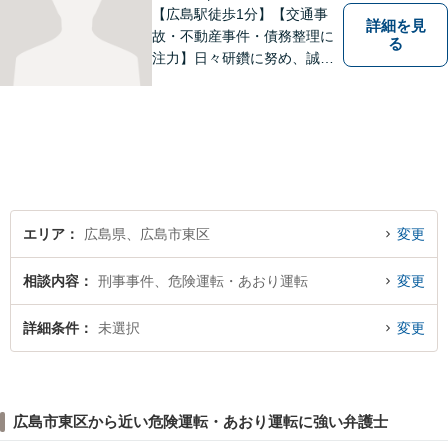
【広島駅徒歩1分】【交通事
詳細を見
故・不動産事件・債務整理に
る
注力】日々研鑽に努め、誠実
に執務を遂行することがモッ
トーです。紛争解決だけでな
く、紛争を予防するためのア
ドバイスを心がけています。
【法テラス利用可】
エリア
広島県、広島市東区
変更
相談内容
刑事事件、危険運転・あおり運転
変更
詳細条件
未選択
変更
広島市東区から近い危険運転・あおり運転に強い弁護士