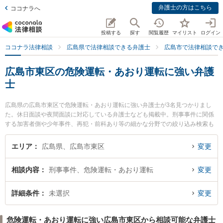
弁護士の方はこちら
ココナラへ
投稿する
探す
閲覧履歴
マイリスト
ログイン
ココナラ法律相談
広島県で法律相談できる弁護士
広島市で法律相談で
広島市東区の危険運転・あおり運転に強い弁護
士
広島県の広島市東区で危険運転・あおり運転に強い弁護士が3名見つかりまし
た。休日面談や夜間面談に対応している弁護士なども掲載中。刑事事件に関係
する加害者側や少年事件、再犯・前科あり等の細かな分野での絞り込み検索も
でき便利です。特に弁護士法人共創 広島駅前法律事務所の下西 祥平弁護士や弁
護士法人共創 広島駅前法律事務所の二井 柳至弁護士、弁護士法人共創 広島駅
エリア
広島県、広島市東区
変更
前法律事務所の﨑根 大希弁護士のプロフィール情報や弁護士費用、強みなどが
注目されています。『広島市東区で土日や夜間に発生した危険運転・あおり運
相談内容
刑事事件、危険運転・あおり運転
変更
転のトラブルを今すぐに弁護士に相談したい』『危険運転・あおり運転のトラ
ブル解決の実績豊富な近くの弁護士を検索したい』『初回相談無料で危険運
転・あおり運転を法律相談できる広島市東区内の弁護士に相談予約したい』な
詳細条件
未選択
変更
どでお困りの相談者さんにおすすめです。
危険運転・あおり運転に強い広島市東区から相談可能な弁護士