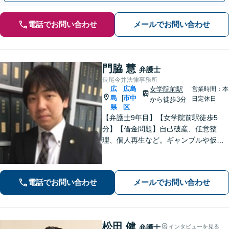
電話でお問い合わせ
メールでお問い合わせ
門脇 慧
弁護士
長尾今井法律事務所
広
広島
女学院前駅
営業時間：本
島
市中
|
日定休日
から徒歩3分
県
区
【弁護士9年目】【女学院前駅徒歩5
分】【借金問題】自己破産、任意整
理、個人再生など。ギャンブルや仮想
通貨で破産した場合もご相談ください
【交通事故】後遺症の認定、賠償金額
などご相談ください【夜間土日祝相談
電話でお問い合わせ
メールでお問い合わせ
可】【初回相談無料】【Zoom面談可】
松田 健
弁護士
インタビューを見る