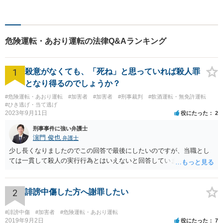
むお手伝いをします。債務整
理・破産、労働問題、企業法
務、交通事故、相続・遺言・
後見、離婚問題、刑事事件な
危険運転・あおり運転の法律Q&Aランキング
ど。
1
殺意がなくても、「死ね」と思っていれば殺人罪
となり得るのでしょうか？
#危険運転・あおり運転
#加害者
#加害者
#刑事裁判
#飲酒運転・無免許運転
#ひき逃げ・当て逃げ
2023年9月11日
役にたった
2
刑事事件に強い弁護士
濵門 俊也
弁護士
少し長くなりましたのでこの回答で最後にしたいのですが、当職とし
ては一貫して殺人の実行行為とはいえないと回答しています。
2
誹謗中傷した方へ謝罪したい
#誹謗中傷
#加害者
#危険運転・あおり運転
2019年9月2日
役にたった
7