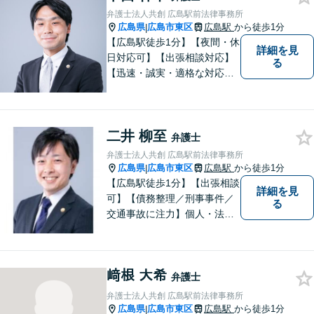
弁護士法人共創 広島駅前法律事務所
広島県
広島市東区
広島駅
から徒歩1分
|
【広島駅徒歩1分】【夜間・休
詳細を見
日対応可】【出張相談対応】
る
【迅速・誠実・適格な対応】
弊事務所は、依頼者の皆様の
ための法律事務所です。皆様
にとってのアクセスを何より
二井 柳至
重視しています。また、弊事
弁護士
務所は迅速な対応・回答を最
弁護士法人共創 広島駅前法律事務所
優先にしています。
広島県
広島市東区
広島駅
から徒歩1分
|
【広島駅徒歩1分】【出張相談
詳細を見
可】【債務整理／刑事事件／
る
交通事故に注力】個人・法人
どちらも可◎依頼者がアクセ
スしやすい環境づくりに尽力
しています。すべての依頼者
﨑根 大希
の「平和」が実現できるよ
弁護士
う、依頼者一人ひとりに寄り
弁護士法人共創 広島駅前法律事務所
添い、解決へ導きます。
広島県
広島市東区
広島駅
から徒歩1分
|