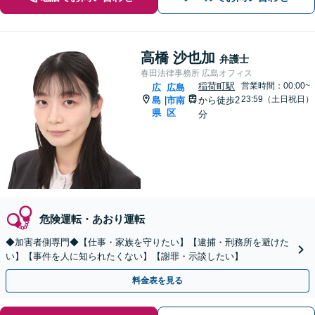
高橋 沙也加
弁護士
春田法律事務所 広島オフィス
稲荷町駅
営業時間：00:00~
広
広島
23:59（土日祝日）
島
市南
から徒歩2
|
県
区
分
危険運転・あおり運転
◆加害者側専門◆【仕事・家族を守りたい】【逮捕・刑務所を避けた
い】【事件を人に知られたくない】【謝罪・示談したい】
料金表を見る