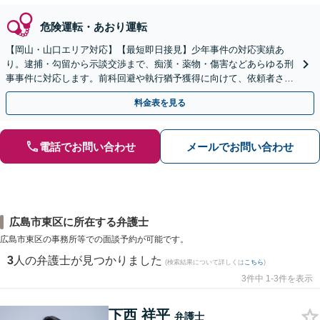
危険運転・あおり運転
【岡山・山口エリア対応】【最短即日接見】少年事件の対応実績あ
り。逮捕・勾留から示談交渉まで、痴漢・薬物・傷害などあらゆる刑
事事件に対応します。前科回避や執行猶予獲得に向けて、依頼者さま
とご家族に寄り添いサポートいたします
料金表を見る
電話でお問い合わせ
メールでお問い合わせ
広島市東区に所在する弁護士
広島市東区の事務所等での面談予約が可能です。
3
人の弁護士が見つかりました
(検索結果について詳しくは
こちら
)
3件中 1-3件を表示
下西 祥平
弁護士