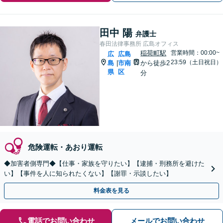
田中 陽
弁護士
春田法律事務所 広島オフィス
稲荷町駅
営業時間：00:00~
広
広島
23:59（土日祝日）
島
市南
から徒歩2
|
県
区
分
危険運転・あおり運転
◆加害者側専門◆【仕事・家族を守りたい】【逮捕・刑務所を避けた
い】【事件を人に知られたくない】【謝罪・示談したい】
料金表を見る
電話でお問い合わせ
メールでお問い合わせ