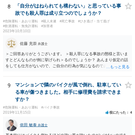
あれば、保険会社側が支払をしていない状況でも不起訴となることは
8
「自分がはねられても構わない」と思っている事
あり得ます •ただし、保険会社側の認識は、必ずしも捜査機関側の捜査
故でも殺人罪は成り立つのでしょうか？
結果に基づく認識と一致しないことがあり得ます。検察側が不起訴判
#危険運転・あおり運転
#殺人未遂
#死亡事故
#ひき逃げ・当て逃げ
断をする上で示談成立や被害賠償を重視しているようであれば、捜査
#飲酒運転・無免許運転
#加害者
機関側の意向を伝える等して、保険会社に再考を求める必要が出てく
2023年10月10日
る可能性もあります。 •送致罪名が重過失傷害ということは、警察段階
では、あなたの方に重過失があると考えていたことになるため、検察
佐藤 充崇
弁護士
段階でも同様の認識なのかは注意を払っておく必要があるかと思いま
す。 •あなたとしては、保険会社側の調査結果や認識の根拠資料の提供
＞ご回答ありがとうございます。 ＞殺人罪になる事故の態様と言いま
を保険会社側に求める等して、検察側にしっかりと説明できるように
すとどんなものが例に挙げられ＞るのでしょうか？ あんまり仮定の話
しておきたいところです。場合によっては、あなた側の見解を適切に
をしても仕方がないので、ご自分の行為が気になるのであれば、何を
まとめた意見書等を検察側に提出し、不起訴を求めることも考えられ
して、どう人を死なせてしまったかもしれないのか書いて質問をする
ます（これらのことを自分で行うことが難しい場合には、お住まいの
か、直接弁護士に相談に行くかしたほうがいいと思います。 殺人罪に
地域等の弁護士に依頼し、弁護活動を行ってもらうことも考えられま
なりうる事故の態様だと、自転車が改造自転車か何かで時速１００キ
9
マンションで隣のバイクが風で倒れ、駐車してい
す）。 •あなだが加入している保険会社に弁護士費用特約が付いている
ロや１５０キロくらい出していれば殺人罪の実行行為性は認められる
る車が傷つきました。相手に修理費を請求できま
か確認しておきましょう。 •仮に刑事事件で不起訴になったとしても、
と思いますので、殺人罪が成立しえますが・・・ 思いつく限りの例を
すか？
保険会社があくまで過失ゼロを主張し、何らの賠償もなされない場
全て挙げるのは不可能ではあります。 ＞私は決して人を殺そうと思っ
合、今回の事故の相手からあなたに対し、民事で損害賠償請求訴訟の
#危険運転・あおり運転
#バイク事故
て危険な運転をしたわけではありま＞せん。 殺人罪の故意は、「自分
2019年11月15日
役にたった
4
提起がなされる可能性があります。そのときには、民事事件の対応を
の危険な運転で誰か人が死んでも構わない」くらいで成立します。そ
弁護士に相談•依頼する必要が出てくるかもしれません。 •いずれにし
して自分でそう思っていなくても、客観的に人が死んでもおかしくな
依田 敏泰
ても、この掲示板の守備範囲を超えているご相談と思われますので、
弁護士
い危険行為を、危険だと知っていてやると故意は認められてしまう可
ご心配であれば、お住まいの地域等の弁護士に直接アポをとり、相談
能性が高いです。人を殺そうという意欲までは不要です。