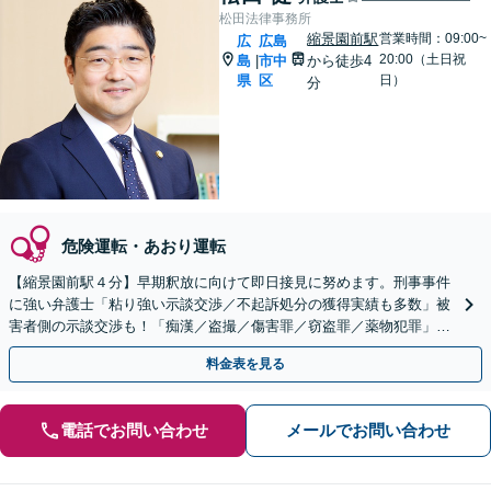
松田法律事務所
縮景園前駅
営業時間：09:00~
広
広島
20:00（土日祝
島
市中
から徒歩4
|
県
区
日）
分
危険運転・あおり運転
【縮景園前駅４分】早期釈放に向けて即日接見に努めます。刑事事件
に強い弁護士「粘り強い示談交渉／不起訴処分の獲得実績も多数」被
害者側の示談交渉も！「痴漢／盗撮／傷害罪／窃盗罪／薬物犯罪」
【休日・夜間相談】【裁判員裁判の経験あり】
料金表を見る
電話でお問い合わせ
メールでお問い合わせ