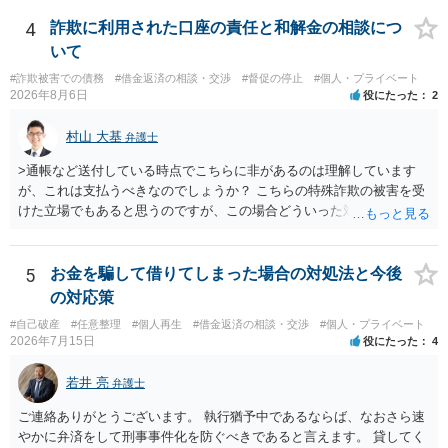
なって相談し、善後策を考えることをお勧めします。
4
詐欺に利用された口座の責任と和解金の相談につ
いて
#詐欺被害での債務
#借金返済の相談・交渉
#督促の停止
#個人・プライベート
2026年8月6日
役にたった
2
村山 大基
弁護士
>通帳など送付している時点でこちらに非があるのは理解しています
が、これは支払うべきなのでしょうか？ こちらの特殊詐欺の被害を受
けた立場でもあると思うのですが、この場合どういった対処が必要で
しょうか？ →依頼するかどうかは別にして、弁護士に相談に行った方
がいいとは思います。 そもそも、特殊詐欺関係なく旦那さんの行為
は法に触れる可能性もあります。 ＞100万を支払わず穏便に和解する
5
お金を騙して借りてしまった場合の対処法と今後
ことは可能でしょうか？ →一般的には難しいです。相談者さんも１０
の対応策
０万円の被害を受けたとして、１円も払わないで和解したいと言われ
#自己破産
#任意整理
#個人再生
#借金返済の相談・交渉
#個人・プライベート
たら、 できるだけ重い刑罰を与えて欲しい、と思われるのではない
2026年7月15日
役にたった
4
でしょうか。 ＞弁護士さんに入ってもらうことで支払額が下がること
はありますか？ そこはあり得ます、ただ、弁護士費用かけるならその
若井 亮
弁護士
分賠償に回すことも考えられるので、 兼ね合いは考えてみましょう。
ご連絡ありがとうございます。 執行猶予中であるならば、なおさら速
やかに弁済をして刑事事件化を防ぐべきであると言えます。 貸してく