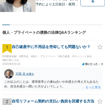
る
予約により土日祝日・夜間の
相談可】明日のステージに進
むお手伝いをします。債務整
理・破産、労働問題、企業法
務、交通事故、相続・遺言・
後見、離婚問題、刑事事件な
個人・プライベートの債務の法律Q&Aランキング
ど。
1
自己破産中に不用品を売却しても問題ないか？
#消費者金融
#奨学金
#個人・プライベート
#自己破産
#クレジット会社
#銀行借り入れ
2026年8月1日
役にたった
3
川添 圭
弁護士
これ以上のことは、運用基準との兼ね合いや弁護士の考え方もあるた
め、担当弁護士へ聞いた方がよいでしょう。
2
自宅リフォーム契約の支払い負担を回避する方法