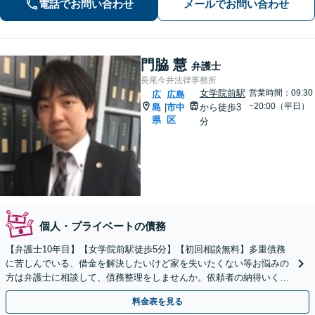
電話でお問い合わせ
メールでお問い合わせ
すべきか、放棄すべきか冷静に判断で
きるようサポートいたします」【広島
駅４分】
門脇 慧
弁護士
長尾今井法律事務所
女学院前駅
営業時間：09:30
広
広島
~20:00（平日）
島
市中
から徒歩3
|
県
区
分
個人・プライベートの債務
【弁護士10年目】【女学院前駅徒歩5分】【初回相談無料】多重債務
に苦しんでいる、借金を解決したいけど家を失いたくない等お悩みの
方は弁護士に相談して、債務整理をしませんか。依頼者の納得いく解
決をします【夜間土日祝対応可能】【Zoom面談可能】
料金表を見る