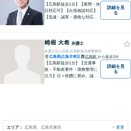
【広島駅徒歩1分】【夜間・休
詳細を見
日対応可】【出張相談対応】
る
【迅速・誠実・適格な対応】
弊事務所は、依頼者の皆様の
ための法律事務所です。皆様
にとってのアクセスを何より
﨑根 大希
重視しています。また、弊事
弁護士
務所は迅速な対応・回答を最
弁護士法人共創 広島駅前法律事務所
優先にしています。
広島県
広島市東区
広島駅
から徒歩1分
|
【広島駅徒歩1分】【交通事
詳細を見
故・不動産事件・債務整理に
る
注力】日々研鑽に努め、誠実
に執務を遂行することがモッ
トーです。紛争解決だけでな
く、紛争を予防するためのア
ドバイスを心がけています。
【法テラス利用可】
エリア
広島県、広島市東区
変更