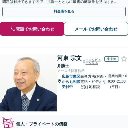
問題は解決できますので、弁護士とともに最善の解決策を見つけまし
ょう【初回相談無料】【法テラス利用可】
料金表を見る
電話でお問い合わせ
メールでお問い合わせ
河東 宗文
東京都
インタビュ
ーを見る
弁護士
アース法律事務所
営業時間：0
広島市東区
面談方法(対面・
からも相談
電話・ビデオな
9:00~21:00
受付中
ど)は応相談
（平日）
個人・プライベートの債務