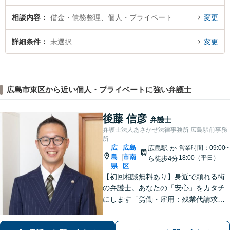
相談内容
借金・債務整理、個人・プライベート
変更
詳細条件
未選択
変更
広島市東区から近い個人・プライベートに強い弁護士
後藤 信彦
弁護士
弁護士法人あさかぜ法律事務所 広島駅前事務
所
広
広島
広島駅
か
営業時間：09:00~
島
市南
|
18:00（平日）
ら徒歩4分
県
区
【初回相談無料あり】身近で頼れる街
の弁護士。あなたの「安心」をカタチ
にします「労働・雇用：残業代請求、
不当解雇、労災など、労働者側の対応
実績が豊富」「不動産：不動産を相続