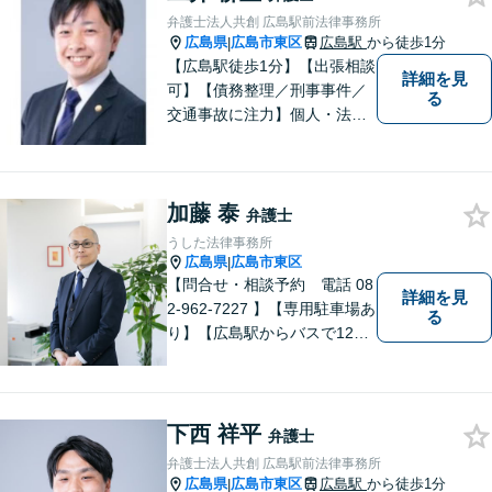
弁護士法人共創 広島駅前法律事務所
広島県
広島市東区
広島駅
から徒歩1分
|
【広島駅徒歩1分】【出張相談
詳細を見
可】【債務整理／刑事事件／
る
交通事故に注力】個人・法人
どちらも可◎依頼者がアクセ
スしやすい環境づくりに尽力
しています。すべての依頼者
加藤 泰
の「平和」が実現できるよ
弁護士
う、依頼者一人ひとりに寄り
うした法律事務所
添い、解決へ導きます。
広島県
広島市東区
|
【問合せ・相談予約 電話 08
詳細を見
2-962-7227 】【専用駐車場あ
る
り】【広島駅からバスで12
分】 相続事件に力をいれてい
ます。お近くの方も遠方の方
もお気軽に上記電話番号まで
お電話ください。
下西 祥平
弁護士
弁護士法人共創 広島駅前法律事務所
広島県
広島市東区
広島駅
から徒歩1分
|