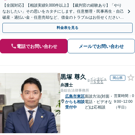
【全国対応】【相談実績9,000件以上】【裁判官の経験あり】「やり
なおしたい」その思いをカタチにします。任意整理・民事再生・自己
破産・過払い金・任意売却など、借金のトラブルはお任せください。
【初回相談無料】【全国対応可能】
料金表を見る
電話でお問い合わせ
メールでお問い合わせ
黒塚 尊久
岡山県
インタビュ
ーを見る
弁護士
葵綜合法律事務所
営業時間：0
広島市東区
面談方法(対面・
からも相談
電話・ビデオな
9:00~12:00
受付中
ど)は応相談
（平日）