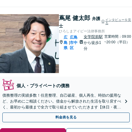
蔦尾 健太郎
弁護
インタビューを見
る
士
ひろしまアイビー法律事務所
女学院前駅
営業時間：09:00
広
広島
~20:00（平日）
島
市中
から徒歩1
|
県
区
分
個人・プライベートの債務
債務整理の実績多数！任意整理、自己破産、個人再生、時効の援用な
ど、お早めにご相談ください。借金から解放された生活を取り戻すべ
く、最初から最後まで全力で取り組ませていただきます【休日・夜間
対応】【女学院前駅1分】【弁護士歴15年以上】
料金表を見る