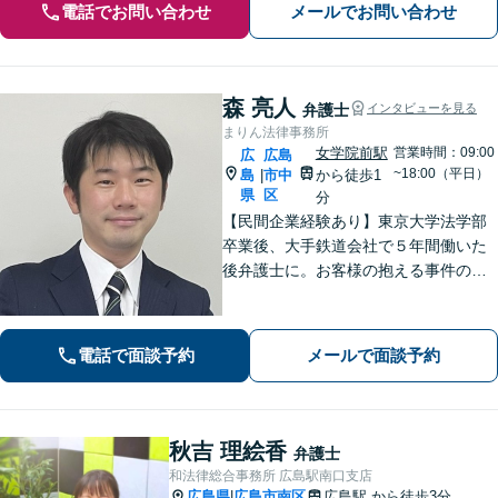
電話でお問い合わせ
メールでお問い合わせ
森 亮人
弁護士
インタビューを見る
まりん法律事務所
女学院前駅
営業時間：09:00
広
広島
~18:00（平日）
島
市中
から徒歩1
|
県
区
分
【民間企業経験あり】東京大学法学部
卒業後、大手鉄道会社で５年間働いた
後弁護士に。お客様の抱える事件の本
質を短時間で理解し、私から話を引き
出すのが得意です。逆に私からは、法
律用語を多用しない分かり易い説明を
電話で面談予約
メールで面談予約
心がけています。女学院前電停から徒
歩１分。
秋吉 理絵香
弁護士
和法律総合事務所 広島駅南口支店
広島県
広島市南区
広島駅
から徒歩3分
|