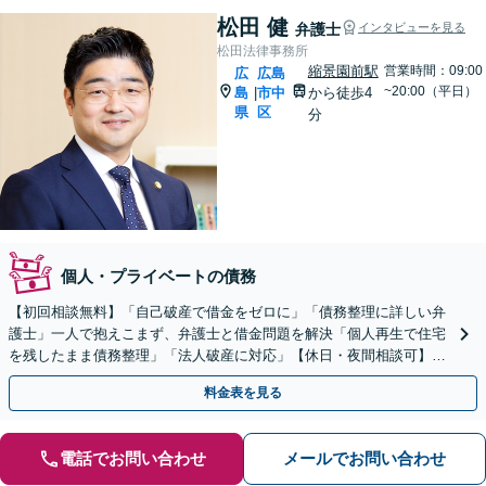
松田 健
弁護士
インタビューを見る
松田法律事務所
縮景園前駅
営業時間：09:00
広
広島
~20:00（平日）
島
市中
から徒歩4
|
県
区
分
個人・プライベートの債務
【初回相談無料】「自己破産で借金をゼロに」「債務整理に詳しい弁
護士」一人で抱えこまず、弁護士と借金問題を解決「個人再生で住宅
を残したまま債務整理」「法人破産に対応」【休日・夜間相談可】
【縮景園前駅４分】
料金表を見る
電話でお問い合わせ
メールでお問い合わせ