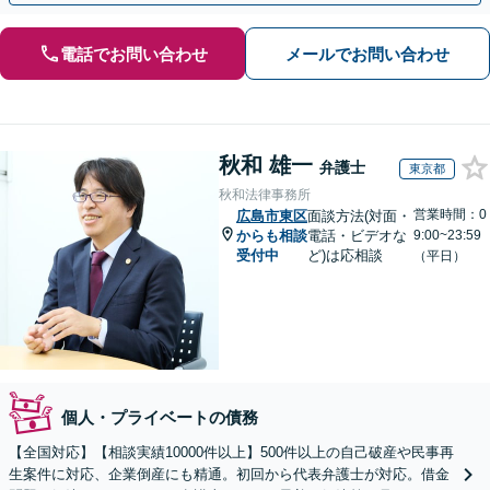
電話でお問い合わせ
メールでお問い合わせ
秋和 雄一
弁護士
東京都
秋和法律事務所
営業時間：0
広島市東区
面談方法(対面・
からも相談
電話・ビデオな
9:00~23:59
受付中
ど)は応相談
（平日）
個人・プライベートの債務
【全国対応】【相談実績10000件以上】500件以上の自己破産や民事再
生案件に対応、企業倒産にも精通。初回から代表弁護士が対応。借金