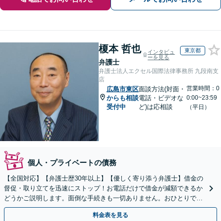
榎本 哲也
東京都
インタビュ
ーを見る
弁護士
弁護士法人エクセル国際法律事務所 九段南支
店
営業時間：0
広島市東区
面談方法(対面・
からも相談
電話・ビデオな
0:00~23:59
受付中
ど)は応相談
（平日）
個人・プライベートの債務
【全国対応】【弁護士歴30年以上】【優しく寄り添う弁護士】借金の
督促・取り立てを迅速にストップ！お電話だけで借金が減額できるか
どうかご説明します。面倒な手続きも一切ありません。おひとりで悩
まず、お気軽にご相談ください。【電話相談可】
料金表を見る