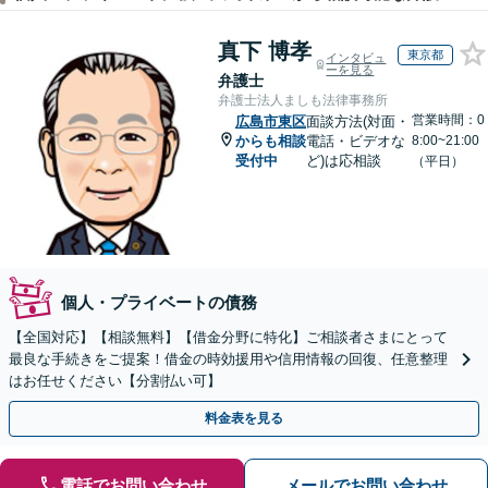
真下 博孝
東京都
インタビュ
ーを見る
弁護士
弁護士法人ましも法律事務所
営業時間：0
広島市東区
面談方法(対面・
からも相談
電話・ビデオな
8:00~21:00
受付中
ど)は応相談
（平日）
個人・プライベートの債務
【全国対応】【相談無料】【借金分野に特化】ご相談者さまにとって
最良な手続きをご提案！借金の時効援用や信用情報の回復、任意整理
はお任せください【分割払い可】
料金表を見る
電話でお問い合わせ
メールでお問い合わせ