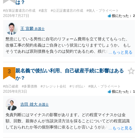
は？
#自筆証書遺言の作成
#遺言
#公正証書遺言の作成
#個人・プライベート
2026年7月27日
役にたった
2
王 宣麟
弁護士
懇意にしている男性に自宅のリフォーム費用を立て替えてもらった、
改修工事の契約名義はご自身という状況になりますでしょうか。 もし
そうであれば原則債務を負うのは契約であるため、残代金を捻出して
もらうよう約束した男性に支払いをお願いするしかないように思われ
ます。 入籍した場合でも、原則契約者が単独で全ての債務を負うこと
には変わりがありません。 なかなか対応に難しい案件であり、公開の
3
親名義で後払い利用、自己破産手続に影響はある
場でアドバイスを行うのも限界があるように思われますので、資料等
か？
を持参のうえ個別に弁護士に相談されることをお勧めします。
#自己破産
#多重債務
#クレジット会社
#リボ払い
#個人・プライベート
2026年8月3日
役にたった
1
吉田 雄大
弁護士
免責判断にはマイナスの影響があります。どの程度マイナスかは金
額、回数、親御さんが当該決済方法を採ることについてどの程度認識
しておられたか等の個別事情に依るとしか言いようがありません。 と
もあれ、依頼しておられる弁護士さんに直ちに具体的状況をお伝えに