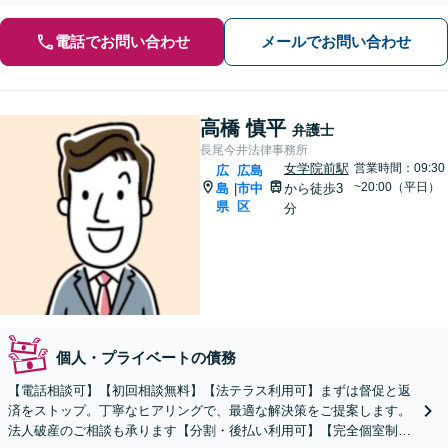
電話でお問い合わせ
メールでお問い合わせ
高橋 慎平
弁護士
長尾今井法律事務所
女学院前駅
営業時間：09:30
広
広島
~20:00（平日）
島
市中
から徒歩3
|
県
区
分
個人・プライベートの債務
【電話相談可】【初回相談無料】【法テラス利用可】まずは督促と返
済をストップ。丁寧なヒアリングで、最適な解決策をご提案します。
法人破産のご相談も承ります【分割・後払い利用可】【完全個室制】