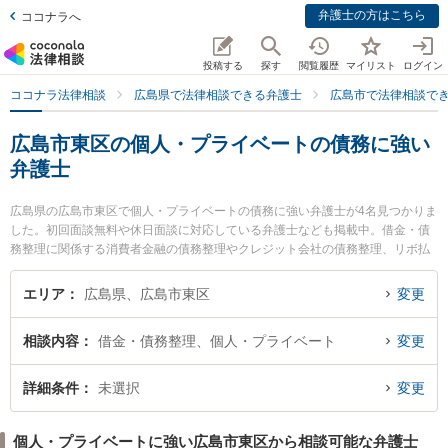
弁護士の方はこちら
ココナラへ
投稿する
探す
閲覧履歴
マイリスト
ログイン
ココナラ法律相談
広島県で法律相談できる弁護士
広島市で法律相談で
広島市東区の個人・プライベートの債務に強い
弁護士
広島県の広島市東区で個人・プライベートの債務に強い弁護士が4名見つかりま
した。初回面談無料や休日面談に対応している弁護士なども掲載中。借金・債
務整理に関係する消費者金融の債務整理やクレジット会社の債務整理、リボ払
いの債務整理等の細かな分野での絞り込み検索もでき便利です。特に弁護士法
人共創 広島駅前法律事務所の二井 柳至弁護士やうした法律事務所の加藤 泰弁
エリア
広島県、広島市東区
変更
護士、弁護士法人共創 広島駅前法律事務所の下西 祥平弁護士のプロフィール情
報や弁護士費用、強みなどが注目されています。『広島市東区で土日や夜間に
相談内容
借金・債務整理、個人・プライベート
変更
発生した個人・プライベートの債務のトラブルを今すぐに弁護士に相談した
い』『個人・プライベートの債務のトラブル解決の実績豊富な近くの弁護士を
検索したい』『初回相談無料で個人・プライベートの債務を法律相談できる広
詳細条件
未選択
変更
島市東区内の弁護士に相談予約したい』などでお困りの相談者さんにおすすめ
です。
個人・プライベートに強い広島市東区から相談可能な弁護士