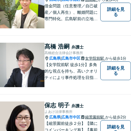
借金問題（任意整理／自己破
詳細を見
産／個人再生）、離婚問題に
る
専門特化。広島駅前の立地
で、破産管財人・家事調停官
の経験もある女性弁護士がお
話を伺います。ご相談のみで
もお気軽にお越しください。
髙橋 浩嗣
弁護士
【法テラスの無料相談対応】
髙橋総合法律会計事務所
【ＷＥＢ予約可】【完全個
広島県
広島市中区
女学院前駅
から徒歩1分
|
室】
【女学院前駅 徒歩1分】多角
詳細を見
的な視点を持ち、高いクオリ
る
ティにより事件処理を目指し
ます。
保志 明子
弁護士
よあけ法律事務所
広島県
広島市中区
縮景園前駅
から徒歩2分
|
【縮景園前徒歩２分】【隣に
詳細を見
コインパーキング有】【事前