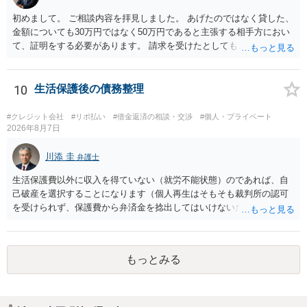
初めまして。 ご相談内容を拝見しました。 あげたのではなく貸した、
金額についても30万円ではなく50万円であると主張する相手方におい
て、証明をする必要があります。 請求を受けたとしても、もらったも
のであることを伝え、貸したというのであれば証拠を出すよう申し入
れることになるでしょう。 請求があるまでは、こちらからアクション
を起こす必要はないかと思います。
10
生活保護後の債務整理
#クレジット会社
#リボ払い
#借金返済の相談・交渉
#個人・プライベート
2026年8月7日
川添 圭
弁護士
生活保護費以外に収入を得ていない（就労不能状態）のであれば、自
己破産を選択することになります（個人再生はそもそも裁判所の認可
を受けられず、保護費から弁済金を捻出してはいけないため任意整理
という選択肢もありません）。法テラスの法律扶助を利用すれば弁護
士費用は法テラスが負担し、裁判所の予納金等も法テラスが援助して
くれるため、弁護士へ自己破産を任せれば解決します。
もっとみる