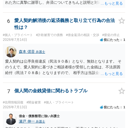
れた方に真摯に謝罪し、弁済についてきちんと説明と対応を行ってい
くことに尽きるかと思います。
6
愛人契約解消後の返済義務と取り立て行為の合法
性は？
#個人・プライベート
#詐欺被害での債務
#借金返済の相談・交渉
#督促の停止
2026年7月14日
役にたった
1
森本 偲音
弁護士
愛人契約は公序良俗違反（民法９０条）となり、無効となります。 そ
のうえで、愛人契約に基づきご相談者様が受領した金銭は、不法原因
給付（民法７０８条）となりますので、 相手方は当該金銭の返還請求
をすることはできません。 以上、ご参考までに。
7
個人間の金銭貸借に関わるトラブル
#信用情報回復
#闇金被害
#個人・プライベート
2026年7月13日
役にたった
1
借金・債務整理に強い弁護士
瀬戸 伸一
弁護士