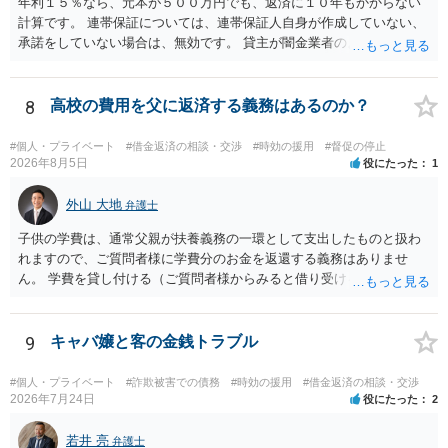
年利１５％なら、元本が５００万円でも、返済に１０年もかからない
計算です。 連帯保証については、連帯保証人自身が作成していない、
承諾をしていない場合は、無効です。 貸主が闇金業者のようなことを
しているという場合以外では、多くの場合、個人間の貸し借りという
ことで、主債務者自身の債務は免れない（支払い義務あり）と思われ
ます。 これまでの借り入れと返済額をまとめて、現在の正確な債務残
8
高校の費用を父に返済する義務はあるのか？
額を計算し、その金額の返済ができなければ、裁判所を利用した債務
整理をされることをおすすめします。
#個人・プライベート
#借金返済の相談・交渉
#時効の援用
#督促の停止
2026年8月5日
役にたった
1
外山 大地
弁護士
子供の学費は、通常父親が扶養義務の一環として支出したものと扱わ
れますので、ご質問者様に学費分のお金を返還する義務はありませ
ん。 学費を貸し付ける（ご質問者様からみると借り受ける）といった
合意がない限りは、法的に返す義務があると主張するのは難しいでし
ょう。
9
キャバ嬢と客の金銭トラブル
#個人・プライベート
#詐欺被害での債務
#時効の援用
#借金返済の相談・交渉
2026年7月24日
役にたった
2
若井 亮
弁護士