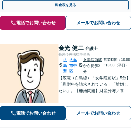
【女学院前駅5分】
料金表を見る
電話でお問い合わせ
メールでお問い合わせ
金光 健二
弁護士
長尾今井法律事務所
女学院前駅
営業時間：10:00
広
広島
~18:00（平日）
島
市中
から徒歩3
|
県
区
分
【広電（白島線）「女学院前駅」5分】
「慰謝料を請求されている」「離婚し
たい」。【離婚問題】財産分与／養育
費／婚姻費用／不貞慰謝料など。遺産
分割協議、遺言書作成、遺留分侵害額
請求など【相続・遺言】料金は明確に
電話でお問い合わせ
メールでお問い合わせ
細かく設定【初回相談無料】