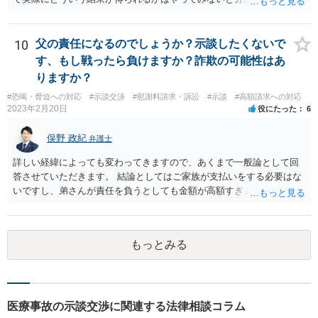
が。 損害としては、その過失によって生じた症状の治療にかかった治
療費や精神的苦痛を受けた分の慰謝料や仕事に影響があれば休業損害
などが考えられます。 頑張ってください。
10
父の責任になるのでしょうか？示談したくないで
す、もし戦ったら負けますか？詐欺の可能性はあ
りますか？
#恐喝・脅迫への対応
#示談交渉
#慰謝料請求・訴訟
#示談
#高額請求への対応
2023年2月20日
役にたった
6
俣野 政紀
弁護士
詳しい経緯によっても変わってきますので、あくまで一般論として回
答させていただきます。 結論としてはご家族が支払いをする必要はな
いですし、弟さんが責任を負うとしても金額が高額すぎます。 仮に弟
さんが施設を中傷する発言をし、他の入所者が退所していたことが事
実だとしても責任を負うのは弟さんです。弟さんの詳しいご状況は分
かりませんが、現在お仕事をされて一人暮らしもできているというこ
もっとみる
とですから、自立施設にいたからといって責任無能力者ということに
はなりません。また、お父様が施設に入所させたことと今回の争いと
の間の相当因果関係（関連性）が不明です。 金額としても法外であ
り、弁護士がそのような見解を述べたかは疑問です。「時間もあまり
ない」として考える時間や弁護士に相談する時間を与えないことも怪
医療事故の示談交渉に関連する法律相談コラム