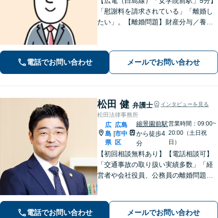
【広電（白島線）「女学院前駅」5分】
「慰謝料を請求されている」「離婚し
たい」。【離婚問題】財産分与／養育
費／婚姻費用／不貞慰謝料など。遺産
分割協議、遺言書作成、遺留分侵害額
請求など【相続・遺言】料金は明確に
電話でお問い合わせ
メールでお問い合わせ
細かく設定【初回相談無料】
松田 健
弁護士
インタビューを見る
松田法律事務所
縮景園前駅
営業時間：09:00~
広
広島
20:00（土日祝
島
市中
から徒歩4
|
県
区
日）
分
【初回相談無料あり】【電話相談可】
「交通事故の取り扱い実績多数」「経
営者や会社役員、公務員の離婚問題に
も注力」「泥沼化した相続紛争も冷静
に解決」【休日・夜間面談対応】【縮
景園前駅4分】
電話でお問い合わせ
メールでお問い合わせ