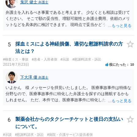
鬼沢 健士
弁護士
弁護士を入れるべき事案であると考えます。 少なくとも相談は受けて
ください。 そこで額の妥当性、増額可能性と弁護士費用、依頼のメリ
ットなどを具体的に検討できます。 現時点で妥当かどうかを即断する
ことを避けた方がいいです。
5
採血ミスによる神経損傷、適切な慰謝料請求の方
法とは？
#検査ミス・事故
#患者・入所者側
#示談
#慰謝料請求・訴訟
2021年7月23日
役にたった
10
下大澤 優
弁護士
いよかん 様 メッセージを拝見いたしました。 医療事故事件は特殊な
分野なので、医療事故事件に特化した弁護士を探すのは難航するかも
しれません。 ただ、本件では、医療事故事件に特化した弁護士でなく
とも対応は可能かと思われます。 医療事故事件で最も難しいのは医師
の過失（医療ミス）の立証なのですが、本件では過失自体には争いが
ないため、損害額の立証が主なポイントになります。 損害額に立証に
6
製薬会社からのタクシーチケットと後日の支払い
関しては、交通事故事件と同様の発想で考えればよいので、対応でき
について。
る弁護士は多いと思います。 今後の交渉については、ご自身で対応さ
#示談
#慰謝料請求・訴訟
#病院・介護サービス提供者側
れることも可能ではありますが、相手方保険会社は容易に増額に応じ