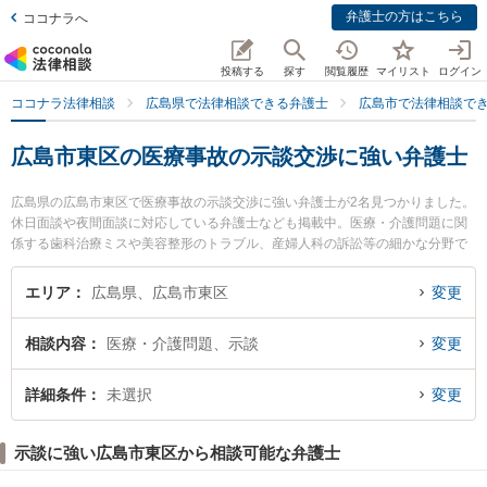
弁護士の方はこちら
ココナラへ
投稿する
探す
閲覧履歴
マイリスト
ログイン
ココナラ法律相談
広島県で法律相談できる弁護士
広島市で法律相談で
広島市東区の医療事故の示談交渉に強い弁護士
広島県の広島市東区で医療事故の示談交渉に強い弁護士が2名見つかりました。
休日面談や夜間面談に対応している弁護士なども掲載中。医療・介護問題に関
係する歯科治療ミスや美容整形のトラブル、産婦人科の訴訟等の細かな分野で
の絞り込み検索もでき便利です。特に弁護士法人共創 広島駅前法律事務所の二
井 柳至弁護士や弁護士法人共創 広島駅前法律事務所の下西 祥平弁護士のプロ
エリア
広島県、広島市東区
変更
フィール情報や弁護士費用、強みなどが注目されています。『広島市東区で土
日や夜間に発生した医療事故の示談交渉のトラブルを今すぐに弁護士に相談し
相談内容
医療・介護問題、示談
変更
たい』『医療事故の示談交渉のトラブル解決の実績豊富な近くの弁護士を検索
したい』『初回相談無料で医療事故の示談交渉を法律相談できる広島市東区内
の弁護士に相談予約したい』などでお困りの相談者さんにおすすめです。
詳細条件
未選択
変更
示談に強い広島市東区から相談可能な弁護士