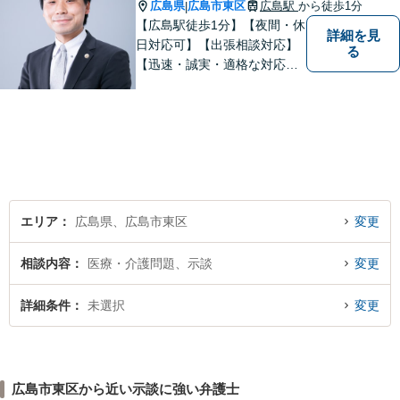
添い、解決へ導きます。
広島県
広島市東区
広島駅
から徒歩1分
|
【広島駅徒歩1分】【夜間・休
詳細を見
日対応可】【出張相談対応】
る
【迅速・誠実・適格な対応】
弊事務所は、依頼者の皆様の
ための法律事務所です。皆様
にとってのアクセスを何より
重視しています。また、弊事
務所は迅速な対応・回答を最
優先にしています。
エリア
広島県、広島市東区
変更
相談内容
医療・介護問題、示談
変更
詳細条件
未選択
変更
広島市東区から近い示談に強い弁護士