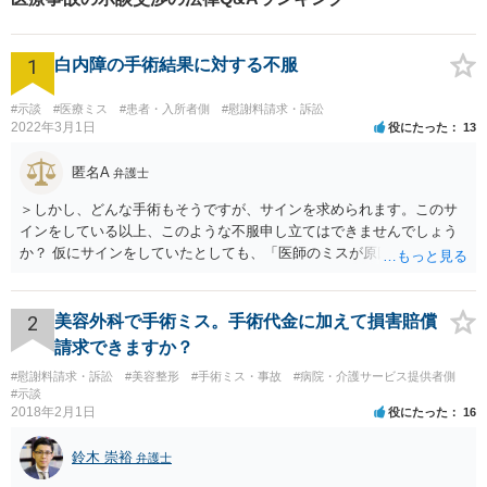
総数）
1
白内障の手術結果に対する不服
#示談
#医療ミス
#患者・入所者側
#慰謝料請求・訴訟
2022年3月1日
役にたった
13
匿名A
弁護士
＞しかし、どんな手術もそうですが、サインを求められます。このサ
インをしている以上、このような不服申し立てはできませんでしょう
か？ 仮にサインをしていたとしても、「医師のミスが原因で老眼がひ
どくなったといえるような場合」や「白内障の手術の合併症として老
眼が悪化することがあるにもかかわらず、全く説明されなかったよう
な場合」には、請求することは可能です。
2
美容外科で手術ミス。手術代金に加えて損害賠償
請求できますか？
#慰謝料請求・訴訟
#美容整形
#手術ミス・事故
#病院・介護サービス提供者側
#示談
2018年2月1日
役にたった
16
鈴木 崇裕
弁護士