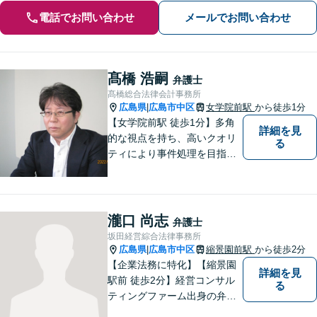
電話でお問い合わせ
メールでお問い合わせ
髙橋 浩嗣
弁護士
髙橋総合法律会計事務所
広島県
広島市中区
女学院前駅
から徒歩1分
|
【女学院前駅 徒歩1分】多角
詳細を見
的な視点を持ち、高いクオリ
る
ティにより事件処理を目指し
ます。
瀧口 尚志
弁護士
坂田経営綜合法律事務所
広島県
広島市中区
縮景園前駅
から徒歩2分
|
【企業法務に特化】【縮景園
詳細を見
駅前 徒歩2分】経営コンサル
る
ティングファーム出身の弁護
士在籍。契約交渉・消費者法