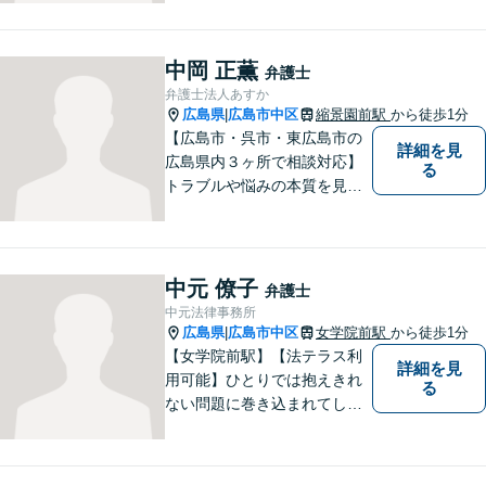
に尽力。これまでの経験と知
見を活かし、課題を乗り越
え、大きく成長できるような
中岡 正薫
弁護士
企業づくりをお手伝いいたし
弁護士法人あすか
ます。【24時間メール受付】
広島県
広島市中区
縮景園前駅
から徒歩1分
|
【広島市・呉市・東広島市の
詳細を見
広島県内３ヶ所で相談対応】
る
トラブルや悩みの本質を見極
め、依頼者の方々にとって満
足いく解決を図るべく、最高
の熱意を持って取り組みま
す。
中元 僚子
弁護士
中元法律事務所
広島県
広島市中区
女学院前駅
から徒歩1分
|
【女学院前駅】【法テラス利
詳細を見
用可能】ひとりでは抱えきれ
る
ない問題に巻き込まれてしま
った方々の解決の道を見つけ
る一助になります。債務整理
／交通事故／相続問題／労働