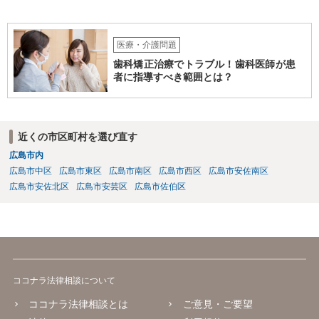
しいです。そもそも弟さんにそのような発言があったかも不明なた
め、弟さんの言動について証拠を開示してもらってください。もし相
手の言っている事実がなければ詐欺ですので警察にもご相談くださ
い。施設の方には、「こちらも弁護士に相談します」と告げ、支払い
医療・介護問題
はせず、弁護士にご相談されることをお勧めします。 ご参考になれば
歯科矯正治療でトラブル！歯科医師が患
幸いです。
者に指導すべき範囲とは？
近くの市区町村を選び直す
広島市内
広島市中区
広島市東区
広島市南区
広島市西区
広島市安佐南区
広島市安佐北区
広島市安芸区
広島市佐伯区
ココナラ法律相談について
ココナラ法律相談とは
ご意見・ご要望