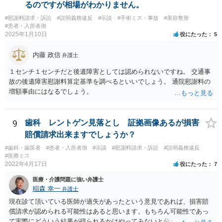
るのですが相場がわかりません。
#慰謝料請求・訴訟
#説明義務違反
#示談
#手術ミス・事故
#美容整形
#患者・入所者側
2025年1月10日
役にたった
5
内藤 政信
弁護士
１センチ１センチだと後遺障害としては認められないですね。 交通事
故の後遺障害慰謝料算定基準を調べるといいでしょう。 通院慰謝料の
増額事由にはなるでしょう。
9
歯科 レントゲン見落とし 証拠画像あるが損害
賠償請求出来ますでしょうか？
#歯科・歯医者
#患者・入所者側
#示談
#慰謝料請求・訴訟
#説明義務違反
#医療ミス
2022年4月17日
役にたった
7
医療・介護問題に強い弁護士
稲森 幸一
弁護士
現在診て頂いている医師が過失があったという意見であれば、損害賠
償請求が認められる可能性はあると思います。もちろん可能性であっ
て実際にどういう結果が得られるかはやってみないと分かりません