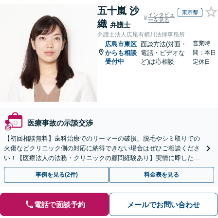
五十嵐 沙
東京都
インタビュ
ーを見る
織
弁護士
弁護士法人広尾有栖川法律事務所
営業時
広島市東区
面談方法(対面・
からも相談
電話・ビデオな
間：本日
受付中
ど)は応相談
定休日
医療事故の示談交渉
【初回相談無料】歯科治療でのリーマーの破損、脱毛やシミ取りでの
火傷などクリニック側の対応に納得できない場合はぜひご相談くださ
い！【医療法人の法務・クリニックの顧問経験あり】実情に即したア
ドバイスで、納得のできるトラブルの解決を目指します。
事例を見る(2件)
料金表を見る
電話で面談予約
メールでお問い合わせ