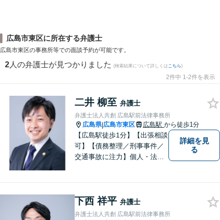
広島市東区に所在する弁護士
広島市東区の事務所等での面談予約が可能です。
2
人の弁護士が見つかりました
(検索結果について詳しくは
こちら
)
2件中 1-2件を表示
二井 柳至
弁護士
弁護士法人共創 広島駅前法律事務所
広島県
広島市東区
広島駅
から徒歩1分
|
【広島駅徒歩1分】【出張相談
詳細を見
可】【債務整理／刑事事件／
る
交通事故に注力】個人・法人
どちらも可◎依頼者がアクセ
スしやすい環境づくりに尽力
しています。すべての依頼者
下西 祥平
の「平和」が実現できるよ
弁護士
う、依頼者一人ひとりに寄り
弁護士法人共創 広島駅前法律事務所