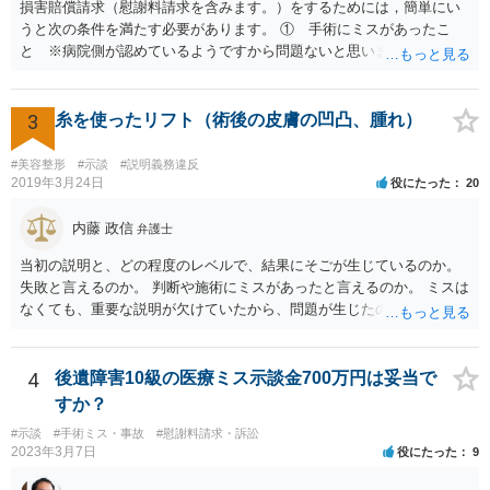
損害賠償請求（慰謝料請求を含みます。）をするためには，簡単にい
うと次の条件を満たす必要があります。 ① 手術にミスがあったこ
と ※病院側が認めているようですから問題ないと思います。 ② 手
術のミスの「せいで」仕事を休まなければならなくなったこと ③ 手
術のミスの「せいで」マスクが外せなくなったこと ④ 仕事を休まな
ければならなくなった「せいで」休業損害が発生したこと ⑤ マスク
3
糸を使ったリフト（術後の皮膚の凹凸、腫れ）
を外せなくなった「せいで」経済的に評価できる精神的な損害が発生
したこと 「せいで」と強調した点が，内藤先生のご指摘なさる「相当
#美容整形
#示談
#説明義務違反
因果関係」です。 手術のミスと関係のないことまでは責任追及ができ
2019年3月24日
役にたった
20
ないということです。 手術のミスの結果，手術前と比べて見た目が著
しく悪くなってしまったとか， 手術のミスの結果，入院期間が延びて
内藤 政信
弁護士
しまったとかいう事情があれば， 追加請求が可能な余地があります。
当初の説明と、どの程度のレベルで、結果にそごが生じているのか。
ただし，手術代の返金に応じた際に「これ以上金銭の請求はしませ
失敗と言えるのか。 判断や施術にミスがあったと言えるのか。 ミスは
ん」という趣旨の合意をしてしまっていると， 上記の請求は，基本的
なくても、重要な説明が欠けていたから、問題が生じたのか。 美容整
には困難となります。
形にある程度通じてる弁護士を探せるかどうか。
4
後遺障害10級の医療ミス示談金700万円は妥当で
すか？
#示談
#手術ミス・事故
#慰謝料請求・訴訟
2023年3月7日
役にたった
9