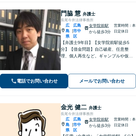
門脇 慧
弁護士
長尾今井法律事務所
広
広島
女学院前駅
営業時間：本
島
市中
|
日定休日
から徒歩3分
県
区
【弁護士9年目】【女学院前駅徒歩5
分】【借金問題】自己破産、任意整
理、個人再生など。ギャンブルや仮想
通貨で破産した場合もご相談ください
【交通事故】後遺症の認定、賠償金額
などご相談ください【夜間土日祝相談
電話でお問い合わせ
メールでお問い合わせ
可】【初回相談無料】【Zoom面談可】
金光 健二
弁護士
長尾今井法律事務所
広
広島
女学院前駅
営業時間：本
島
市中
|
日定休日
から徒歩3分
県
区