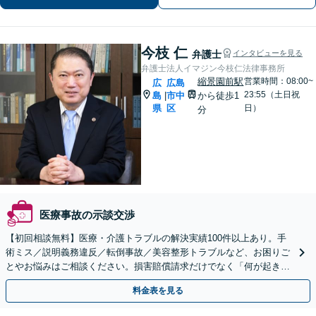
今枝 仁
弁護士
インタビューを見る
弁護士法人イマジン今枝仁法律事務所
縮景園前駅
営業時間：08:00~
広
広島
23:55（土日祝
島
市中
から徒歩1
|
県
区
日）
分
医療事故の示談交渉
【初回相談無料】医療・介護トラブルの解決実績100件以上あり。手
術ミス／説明義務違反／転倒事故／美容整形トラブルなど、お困りご
とやお悩みはご相談ください。損害賠償請求だけでなく「何が起きた
のか」真実に迫れるよう努めます【電話・Web相談可】
料金表を見る