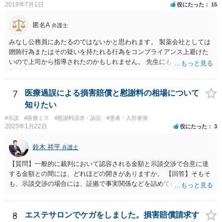
2019年7月1日
役にたった
15
ない（多少の増額はあり得るとしても、裁判基準での和解は難しい）
と思われます。 弁護士が介入することにより提示額が大きく変わるこ
匿名A
弁護士
とは多々あるため、可能であれば弁護士に依頼した上での交渉をお勧
めしたいところです。
みなし公務員にあたるのではないかと思われます。 製薬会社としては
贈賄行為またはその疑いを持たれる行為をコンプライアンス上避けた
いので上司から指導されたのかもしれません。 先生にも万一迷惑をか
けることになってはいけないと。
7
医療過誤による損害賠償と慰謝料の相場について
知りたい
#示談
#医療ミス
#慰謝料請求・訴訟
#患者・入所者側
2025年1月22日
役にたった
3
鈴木 祥平
弁護士
【質問】一般的に裁判において認容される金額と示談交渉で合意に達
する金額との間には、どれほどの開きがありますか。 【回答】そもそ
も、示談交渉の場合には、証拠で事実関係などを詰めていないことが
あることから、一概には言えませんが、裁判で認められる６割～７割
程度にはなると思います。
8
エステサロンでケガをしました。損害賠償請求す