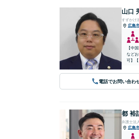
山口 
すずかけ
広島
【中国
などお
可】【
電話でお問い合わ
都 裕
弁護士法
広島