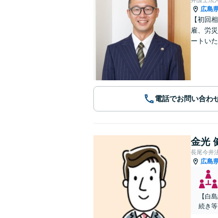
広島
【初回相
雇、労災
ートいた
電話でお問い合わ
金光 
長尾今井
広島
【白島
続き等