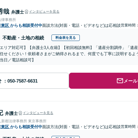
秀哉
弁護士
インタビューを見る
法律事務所
市東区
からも相談受付中
面談方法(対面・電話・ビデオなど)は応相談
営業時間
不動産・土地の相続
料金表を見る
エリア対応可】【弁護士3人在籍】【初回相談無料】「遺産分割調停」「遺
任せください！依頼者さまがご納得されるまで、何度でも丁寧に説明するよ
当日／電話相談可】
せ
メール
記
弁護士
インタビューを見る
人新都法律事務所 東京事務所
市東区
からも相談受付中
面談方法(対面・電話・ビデオなど)は応相談
営業時間：0