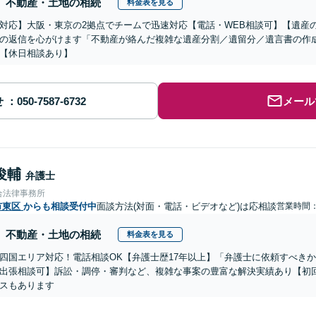
不動産・土地の相続
料金表を見る
対応】大阪・東京の2拠点でチームで迅速対応【電話・WEB相談可】【遺産
の返信を心がけます「不動産が絡んだ複雑な遺産分割／遺留分／遺言書の作
【休日相談あり】
せ
メール
俊輔
弁護士
合法律事務所
市東区
からも相談受付中
面談方法(対面・電話・ビデオなど)は応相談
営業時間
不動産・土地の相続
料金表を見る
四国エリア対応！電話相談OK【弁護士歴17年以上】「弁護士に依頼すべき
出張相談可】訴訟・調停・審判など、複雑な事案の豊富な解決実績あり【初
スもあります