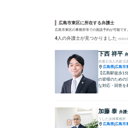
広島市東区に所在する弁護士
広島市東区の事務所等での面談予約が可能です
4
人の弁護士が見つかりました
(検索結
下西 祥平
弁護士法人共創 広
広島県
広島市
|
【広島駅徒歩1
の皆様のための
な対応・回答を
加藤 泰
弁護
うした法律事務所
広島県
広島市
|