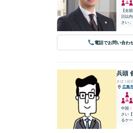
【全国
日以内
さい」
電話でお問い合わ
兵頭 
きぼう綜
広島
中国・
さい【
るケー