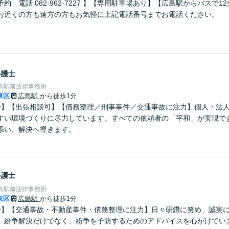
約 電話 082-962-7227 】【専用駐車場あり】【広島駅からバスで1
お近くの方も遠方の方もお気軽に上記電話番号までお電話ください。
弁護士
島駅前法律事務所
東区
広島駅
から徒歩1分
分】【出張相談可】【債務整理／刑事事件／交通事故に注力】個人・法
すい環境づくりに尽力しています。すべての依頼者の「平和」が実現で
添い、解決へ導きます。
弁護士
島駅前法律事務所
東区
広島駅
から徒歩1分
分】【交通事故・不動産事件・債務整理に注力】日々研鑽に努め、誠実
。紛争解決だけでなく、紛争を予防するためのアドバイスを心がけてい