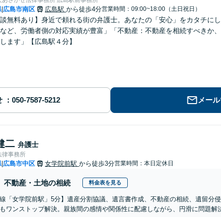
県
広島市南区
広島駅
から徒歩4分
営業時間：09:00~18:00（土日祝日）
|
談無料あり】身近で頼れる街の弁護士。あなたの「安心」をカタチにし
など、労働者側の対応実績が豊富」「不動産：不動産を相続すべきか、
します」【広島駅４分】
せ
メール
健二
弁護士
法律事務所
県
広島市中区
女学院前駅
から徒歩3分
営業時間：本日定休日
|
不動産・土地の相続
料金表を見る
線「女学院前駅」5分】遺産分割協議、遺言書作成、不動産の相続、遺留分
もワンストップ解決。親族間の感情や関係性に配慮しながら、円滑に問題解