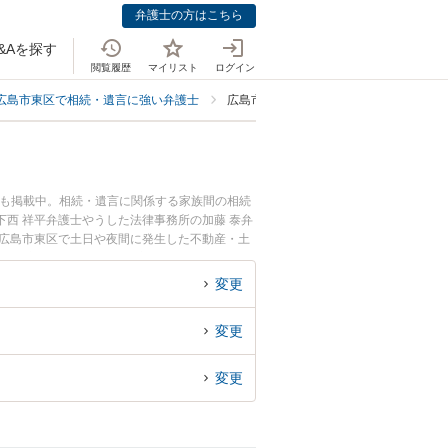
弁護士の方はこちら
&Aを探す
閲覧履歴
マイリスト
ログイン
広島市東区で相続・遺言に強い弁護士
広島市東区で不動産・土地の相続に強い
ども掲載中。相続・遺言に関係する家族間の相続
西 祥平弁護士やうした法律事務所の加藤 泰弁
『広島市東区で土日や夜間に発生した不動産・土
い』『初回相談無料で不動産・土地の相続を法律
変更
変更
変更