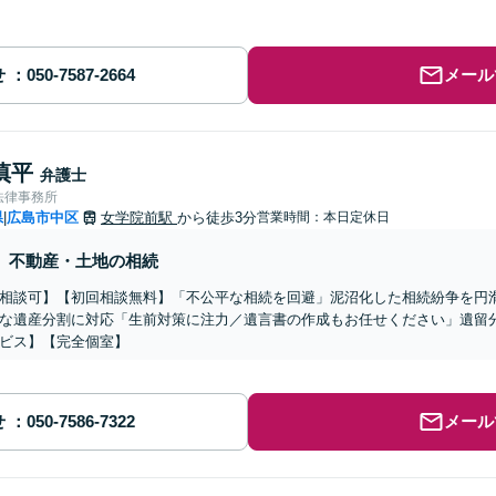
せ
メール
慎平
弁護士
法律事務所
県
広島市中区
女学院前駅
から徒歩3分
営業時間：本日定休日
|
不動産・土地の相続
相談可】【初回相談無料】「不公平な相続を回避」泥沼化した相続紛争を円
な遺産分割に対応「生前対策に注力／遺言書の作成もお任せください」遺留
ビス】【完全個室】
せ
メール