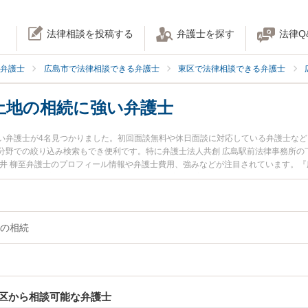
法律相談を投稿する
弁護士を探す
法律Q
弁護士
広島市で法律相談できる弁護士
東区で法律相談できる弁護士
土地の相続に強い弁護士
い弁護士が4名見つかりました。初回面談無料や休日面談に対応している弁護士な
分野での絞り込み検索もでき便利です。特に弁護士法人共創 広島駅前法律事務所の下
二井 柳至弁護士のプロフィール情報や弁護士費用、強みなどが注目されています。
たい』『不動産・土地の相続のトラブル解決の実績豊富な近くの弁護士を検索した
たい』などでお困りの相談者さんにおすすめです。
の相続
区から相談可能な弁護士