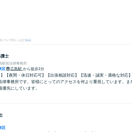
。
果について詳しくは
こちら
)
弁護士
島駅前法律事務所
東区
広島駅
から徒歩1分
分】【夜間・休日対応可】【出張相談対応】【迅速・誠実・適格な対応
法律事務所です。皆様にとってのアクセスを何より重視しています。ま
最優先にしています。
士
東区