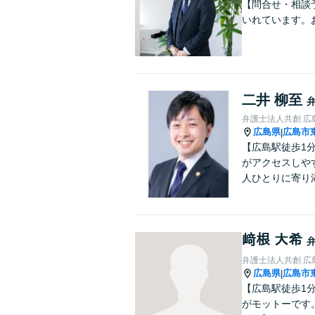
【問合せ・相談予
いれています。
二井 柳至
弁護士法人共創 広
広島県
広島市
|
【広島駅徒歩1
がアクセスしや
人ひとりに寄り
﨑根 大希
弁護士法人共創 広
広島県
広島市
|
【広島駅徒歩1
がモットーです