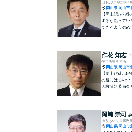
山下忠弘法律事務
岡山県
岡山市
|
【岡山駅から徒
するか迷ってい
できるよう努め
作花 知志
作花法律事務所
岡山県
岡山市
|
【岡山駅徒歩5
の後には心の中
人権問題委員会
岡﨑 崇司
ゆうあい法律事務
岡山県
岡山市
|