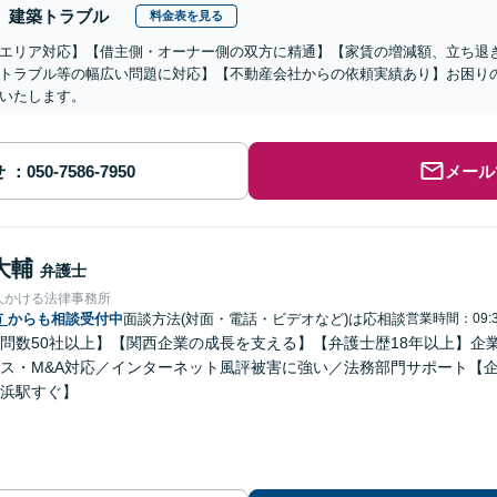
建築トラブル
料金表を見る
エリア対応】【借主側・オーナー側の双方に精通】【家賃の増減額、立ち退
トラブル等の幅広い問題に対応】【不動産会社からの依頼実績あり】お困り
いたします。
せ
メール
大輔
弁護士
人かける法律事務所
市
からも相談受付中
面談方法(対面・電話・ビデオなど)は応相談
営業時間：09:3
問数50社以上】【関西企業の成長を支える】【弁護士歴18年以上】企
ス・M&A対応／インターネット風評被害に強い／法務部門サポート【
浜駅すぐ】