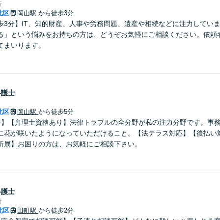
所
北区
岡山駅
から徒歩3分
歩3分】IT、知的財産、人事や労務問題、遺産や相続などに注力してい
る」という悩みをお持ちの方は、どうぞお気軽にご相談ください。依頼
てまいります。
弁護士
北区
岡山駅
から徒歩5分
分】【弁理士資格あり】法律トラブルの全分野が私の注力分野です。事
に花が咲いたようになっていただけること。【法テラス対応】【後払い
所属】お困りの方は、お気軽にご相談下さい。
弁護士
所
北区
田町駅
から徒歩2分