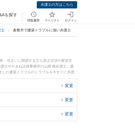
弁護士の方はこちら
&Aを探す
閲覧履歴
マイリスト
ログイン
護士
倉敷市で建築トラブルに強い弁護士
動産・住まいに関係する立ち退き交渉や家賃交
弁護士ややまね法律事務所の山根 務弁護士、森
生した建築トラブルのトラブルを今すぐに弁護
相談できる倉敷市内の弁護士に相談予約したい』
変更
変更
変更