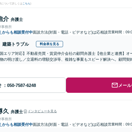
果について詳しくは
こちら
)
信介
弁護士
律事務所
市
からも相談受付中
面談方法(対面・電話・ビデオなど)は応相談
営業時間：09:0
建築トラブル
料金表を見る
国エリア対応】不動産売買・賃貸仲介会社の顧問弁護士【他士業と連携】オ
物の明け渡し／立退料の増額交渉等、複雑な事案もスピード解決へ。顧問契
せ
メール
尊久
弁護士
インタビューを見る
律事務所
市
からも相談受付中
面談方法(対面・電話・ビデオなど)は応相談
営業時間：09:0