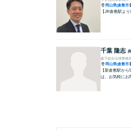
岡山県
倉敷市
|
【JR倉敷駅よ
千葉 隆志
森下総合法律事務
岡山県
倉敷市
|
【新倉敷駅から
は、お気軽にお