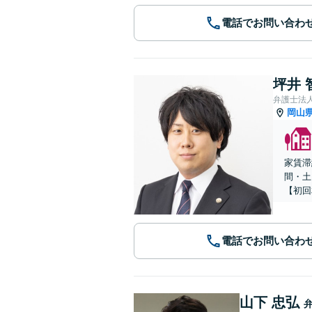
電話でお問い合わ
坪井 
弁護士法
岡山
家賃滞
間・土
【初回
電話でお問い合わ
山下 忠弘