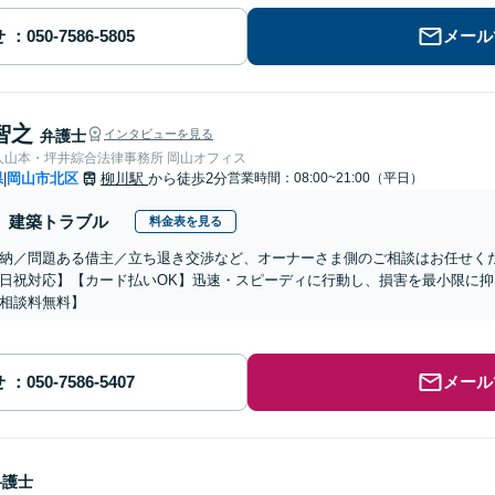
せ
メール
智之
弁護士
インタビューを見る
人山本・坪井綜合法律事務所 岡山オフィス
県
岡山市北区
柳川駅
から徒歩2分
営業時間：08:00~21:00（平日）
|
建築トラブル
料金表を見る
納／問題ある借主／立ち退き交渉など、オーナーさま側のご相談はお任せく
日祝対応】【カード払いOK】迅速・スピーディに行動し、損害を最小限に
相談料無料】
せ
メール
弁護士