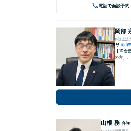
電話で面談予約
岡部 
弁護士法人
岡山
【JR倉
の方）、
山根 務
弁護
やまね法律事務所