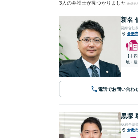
3
人の弁護士が見つかりました
(検索結
新名 
葵綜合法
倉敷
【中四
地・建
電話でお問い合わ
黒塚 
葵綜合法
倉敷