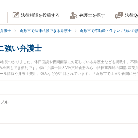
法律相談を投稿する
弁護士を探す
法律Q
弁護士
倉敷市で法律相談できる弁護士
倉敷市で不動産・住まいに強い弁
に強い弁護士
3名見つかりました。休日面談や夜間面談に対応している弁護士なども掲載中。不
検索もでき便利です。特に弁護士法人VIA支所倉敷みらい法律事務所の岡部 宗茂
ィール情報や弁護士費用、強みなどが注目されています。『倉敷市で土日や夜間に発
決の実績豊富な近くの弁護士を検索したい』『初回相談無料で建築トラブルを法律
ブル