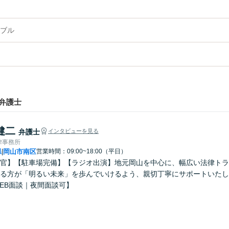
ブル
弁護士
健二
弁護士
インタビューを見る
律事務所
県
岡山市南区
営業時間：09:00~18:00（平日）
|
官】【駐車場完備】【ラジオ出演】地元岡山を中心に、幅広い法律トラ
る方が「明るい未来」を歩んでいけるよう、親切丁寧にサポートいたし
EB面談｜夜間面談可】