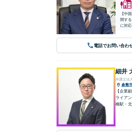
【中国
関する
に対応
電話でお問い合わ
細井 
弁護士法
倉敷
【企業顧
ライアン
橋駅・北