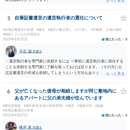
5
自筆証書遺言の遺言執行者の選任について
#自筆証書遺言の作成
#遺言
#遺言の書き直し・やり直し
#不動産・土地の相続
#相続トラブルの代理交渉
2023年6月25日
役にたった
3
大石 誠
弁護士
・遺言執行者を専門家に依頼するには ⇒事前に遺言執行者に就任する
ことを依頼する専門家に了解を取っておけば足ります。（その方に公
正証書遺言の作成も依頼してしまうという方法もあります） 事前に了
解を取るだけであれば、契約は不要ですし、契約料を払う必要もあり
ません。 遺言執行者に就任し、遺言執行が完了したときの報酬だけ、
弁護士費用としてかかります。 ・亡くなった際に、法務局に預けた自
6
父が亡くなった後母が相続しますが同じ敷地内に
筆証書遺言の存在を親族がなかったものにされる可能性 ⇒自筆の遺言
あるアパートに父の弟夫婦が住んでいます
書を法務局に保管した場合、死亡後、法務局に遺言書の有無を照会す
#固定資産税
#成年後見(生前の財産管理)
#遺言
#遺産分割
#協議
ることになりますので、「法務局に預けた自筆証書遺言の存在を親族
#自筆証書遺言の作成
がなかったもの」にすることはできません。 存在をなかったものにす
2021年4月27日
役にたった
3
るというよりも、遺言の効力を争う（遺言は無効だ）と主張する場合
がありえますが、その予防方法は、遺言者と面談してみないと判断が
峰岸 泉
弁護士