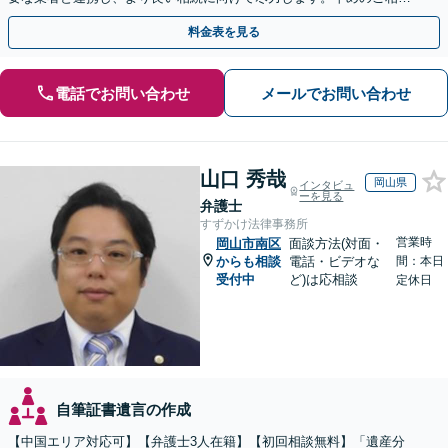
が複雑化を防ぐカギとなります【休日相談可】
料金表を見る
電話でお問い合わせ
メールでお問い合わせ
山口 秀哉
岡山県
インタビュ
ーを見る
弁護士
すずかけ法律事務所
営業時
岡山市南区
面談方法(対面・
からも相談
電話・ビデオな
間：本日
受付中
ど)は応相談
定休日
自筆証書遺言の作成
【中国エリア対応可】【弁護士3人在籍】【初回相談無料】「遺産分