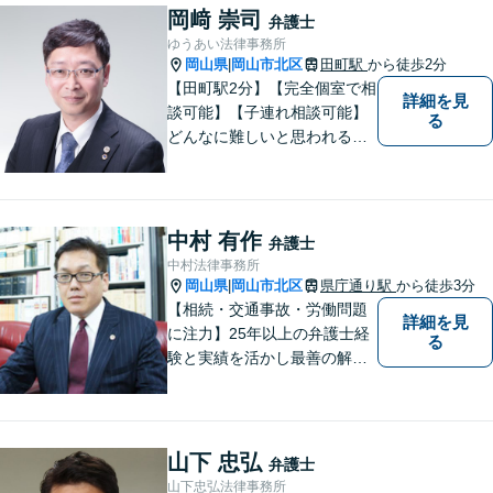
岡﨑 崇司
弁護士
ゆうあい法律事務所
岡山県
岡山市北区
田町駅
から徒歩2分
|
【田町駅2分】【完全個室で相
詳細を見
談可能】【子連れ相談可能】
る
どんなに難しいと思われる案
件でも、あきらめずに解決策
を探していきたいと考えてい
ます。トラブルに巻き込まれ
ている皆さまの現状を良い方
中村 有作
弁護士
向に変化させることができる
中村法律事務所
ように全力を尽くします。
岡山県
岡山市北区
県庁通り駅
から徒歩3分
|
【相続・交通事故・労働問題
詳細を見
に注力】25年以上の弁護士経
る
験と実績を活かし最善の解決
法をご提案します。お受けし
た案件に依頼者との二人三脚
で取り組んでまいります
山下 忠弘
弁護士
山下忠弘法律事務所