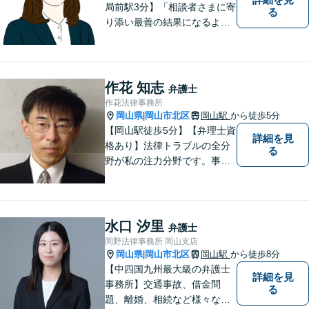
局前駅3分】「相談者さまに寄
る
り添い最善の結果になるよう
尽力」婚姻費用・財産分与・
養育費の交渉などお任せくだ
さい「刑事事件：捜査機関に
よる不当な取り調べや身体拘
作花 知志
弁護士
束から、依頼者さまの利益を
作花法律事務所
守ります【完全個室相談】
岡山県
岡山市北区
岡山駅
から徒歩5分
|
【岡山駅徒歩5分】【弁理士資
詳細を見
格あり】法律トラブルの全分
る
野が私の注力分野です。事務
所の理念は、ご相談の後には
心の中に花が咲いたようにな
っていただけること。【法テ
ラス対応】【後払い対応】
水口 汐里
弁護士
【日弁連国際人権問題委員会
岡野法律事務所 岡山支店
所属】お困りの方は、お気軽
岡山県
岡山市北区
岡山駅
から徒歩8分
|
にご相談下さい。
【中四国九州最大級の弁護士
詳細を見
事務所】交通事故、借金問
る
題、離婚、相続など様々な問