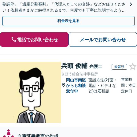
割調停」「遺産分割審判」「代理人としての交渉」などお任せくださ
い！依頼者さまがご納得されるまで、何度でも丁寧に説明するよう心
掛けています【土日祝／夜間対応可】【当日／電話相談可】
料金表を見る
電話でお問い合わせ
メールでお問い合わせ
兵頭 俊輔
弁護士
愛媛県
きぼう綜合法律事務所
営業時
岡山市南区
面談方法(対面・
からも相談
電話・ビデオな
間：本日
受付中
ど)は応相談
定休日
自筆証書遺言の作成