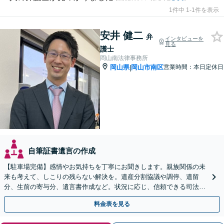
1件中 1-1件を表示
安井 健二
弁
インタビューを
見る
護士
岡山南法律事務所
岡山県
岡山市南区
営業時間：本日定休日
|
自筆証書遺言の作成
【駐車場完備】感情やお気持ちを丁寧にお聞きします。親族関係の未
来も考えて、しこりの残らない解決を。遺産分割協議や調停、遺留
分、生前の寄与分、遺言書作成など。状況に応じ、信頼できる司法書
士・税理士をご紹介します【WEB面談＆出張相談可】
料金表を見る