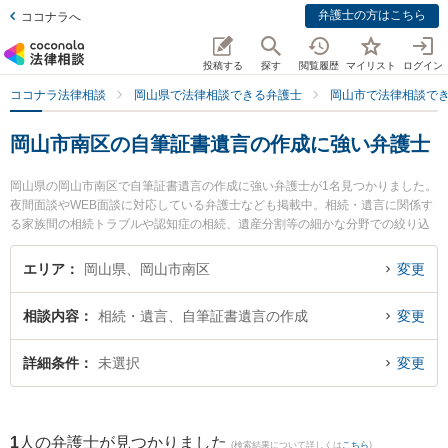
弁護士の方はこちら
ココナラへ
投稿する
探す
閲覧履歴
マイリスト
ログイン
ココナラ法律相談
岡山県で法律相談できる弁護士
岡山市で法律相談で
岡山市南区の自筆証書遺言の作成に強い弁護士
岡山県の岡山市南区で自筆証書遺言の作成に強い弁護士が1名見つかりました。
夜間面談やWEB面談に対応している弁護士なども掲載中。相続・遺言に関係す
る家族間の相続トラブルや認知症の相続、遺産分割等の細かな分野での絞り込
み検索もでき便利です。特に岡山南法律事務所の安井 健二弁護士のプロフィー
ル情報や弁護士費用、強みなどが注目されています。『岡山市南区で土日や夜
エリア
岡山県、岡山市南区
変更
間に発生した自筆証書遺言の作成のトラブルを今すぐに弁護士に相談したい』
『自筆証書遺言の作成のトラブル解決の実績豊富な近くの弁護士を検索した
相談内容
相続・遺言、自筆証書遺言の作成
変更
い』『初回相談無料で自筆証書遺言の作成を法律相談できる岡山市南区内の弁
護士に相談予約したい』などでお困りの相談者さんにおすすめです。
詳細条件
未選択
変更
1
人の弁護士が見つかりました
(検索結果について詳しくは
こちら
)