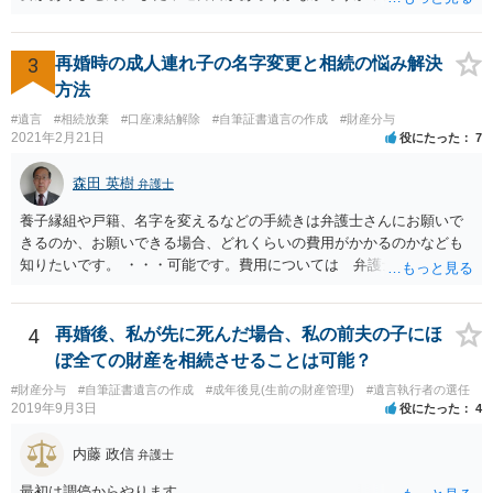
弟と面会しなければならない義務はもともとありません。 峰岸先生の
ご回答にもありますが， 代理人弁護士をたてて，その弁護士から相手
方に対して， ・相続に関する主張は法的根拠がなく，一切応じないこ
3
再婚時の成人連れ子の名字変更と相続の悩み解決
と ・今後一切の連絡をしてこないでほしいこと ・連絡を継続してくる
方法
ようであれば警察への通報や法的措置も辞さないこと などを記載した
#遺言
#相続放棄
#口座凍結解除
#自筆証書遺言の作成
#財産分与
書面を発送してもらうことがよろしいように思います。
2021年2月21日
役にたった
7
森田 英樹
弁護士
養子縁組や戸籍、名字を変えるなどの手続きは弁護士さんにお願いで
きるのか、お願いできる場合、どれくらいの費用がかかるのかなども
知りたいです。 ・・・可能です。費用については 弁護士と直接面談
の上 内容を確認し 協議の上個別に契約によって決まることになっ
ています。 やはり、成人した子のことまでごちゃごちゃ考えず、自分
の事だけ考えるべきなのでしょうか ・・・お子さんの事をまで含め良
4
再婚後、私が先に死んだ場合、私の前夫の子にほ
い解決案があればお悩みになるのは当然と言えば当然のことです。 彼
ぼ全ての財産を相続させることは可能？
と親子関係を結びたいと思っているが、名字は変えたくない・・・養
#財産分与
#自筆証書遺言の作成
#成年後見(生前の財産管理)
#遺言執行者の選任
子縁組の必要があり 氏も変更することになります。 しかし 彼は成人
2019年9月3日
役にたった
4
しているとは言え、自分の子と私の連れ子、全て平等にしたいと希
望。もちろん私もそうできればと思います。 ・・・婚姻前の契約 あ
内藤 政信
弁護士
るいは 遺言書などで その意思を実現する方法はあります。 弁護
士に相談してみてください。
最初は調停からやります。