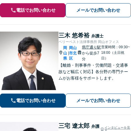
電話でお問い合わせ
メールでお問い合わせ
三木 悠希裕
弁護士
ベリーベスト法律事務所 岡山オフィス
県庁通り駅
営業時間：09:30~
岡
岡山
18:00（土日祝
山
市北
から徒歩7
|
県
区
日）
分
【離婚・刑事事件・労働問題・交通事
故など幅広く対応】各分野の専門チー
ムがお客様をサポートします。
電話でお問い合わせ
メールでお問い合わせ
三宅 遼太郎
弁護
インタビューを見
る