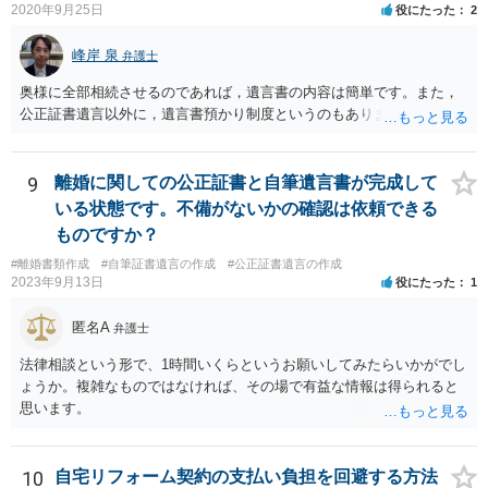
2020年9月25日
役にたった
2
峰岸 泉
弁護士
奥様に全部相続させるのであれば，遺言書の内容は簡単です。また，
公正証書遺言以外に，遺言書預かり制度というのもあります。
9
離婚に関しての公正証書と自筆遺言書が完成して
いる状態です。不備がないかの確認は依頼できる
ものですか？
#離婚書類作成
#自筆証書遺言の作成
#公正証書遺言の作成
2023年9月13日
役にたった
1
匿名A
弁護士
法律相談という形で、1時間いくらというお願いしてみたらいかがでし
ょうか。複雑なものではなければ、その場で有益な情報は得られると
思います。
10
自宅リフォーム契約の支払い負担を回避する方法