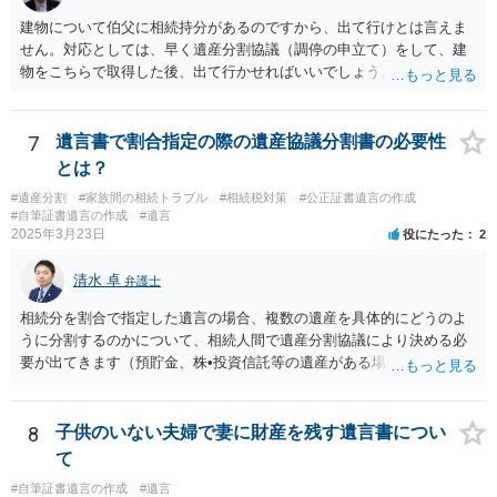
難しいです。
建物について伯父に相続持分があるのですから、出て行けとは言えま
せん。対応としては、早く遺産分割協議（調停の申立て）をして、建
物をこちらで取得した後、出て行かせればいいでしょう。 建物の固定
資産税については、持分に応じた負担が考えられますが、時効にかか
っていない部分については請求すればいいと思います。 なお、家賃に
ついては、お父様自身が遺産分割手続をしなかったのですから、あき
7
遺言書で割合指定の際の遺産協議分割書の必要性
らめるしかないと思います。
とは？
#遺産分割
#家族間の相続トラブル
#相続税対策
#公正証書遺言の作成
#自筆証書遺言の作成
#遺言
2025年3月23日
役にたった
2
清水 卓
弁護士
相続分を割合で指定した遺言の場合、複数の遺産を具体的にどうのよ
うに分割するのかについて、相続人間で遺産分割協議により決める必
要が出てきます（預貯金、株•投資信託等の遺産がある場合に、どの遺
産についても相続分の割合で分けるのか、預貯金はある相続人に、株•
投資信託は他の相続人にというような分け方をするのか等について
は、相続人間で遺産分割協議により決める必要があります）。
8
子供のいない夫婦で妻に財産を残す遺言書につい
て
#自筆証書遺言の作成
#遺言