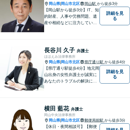
岡山県
岡山市北区
岡山駅
から徒歩3分
|
【岡山駅から徒歩3分】IT、知
詳細を見
的財産、人事や労務問題、遺
る
産や相続などに注力していま
す。「弁護士に相談するか迷
っている」という悩みをお持
ちの方は、どうぞお気軽にご
相談ください。依頼者さまの
長谷川 久子
弁護士
サポートができるよう努めて
ほほえみ法律事務所
まいります。
岡山県
岡山市北区
県庁通り駅
から徒歩4分
|
【県庁通り駅徒歩4分】地元岡
詳細を見
山出身の女性弁護士が誠実に
る
あなたのトラブルの解決に向
けて対応します。子どもが関
わる問題・事故のご相談も積
極的に対応しています。
横田 藍花
弁護士
岡山中央法律事務所
岡山県
岡山市北区
郵便局前駅
から徒歩3分
|
【休日・夜間相談可】【郵便
詳細を見