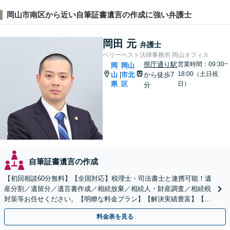
岡山市南区から近い自筆証書遺言の作成に強い弁護士
岡田 元
弁護士
ベリーベスト法律事務所 岡山オフィス
県庁通り駅
営業時間：09:30~
岡
岡山
18:00（土日祝
山
市北
から徒歩7
|
県
区
日）
分
自筆証書遺言の作成
【初回相談60分無料】【全国対応】税理士・司法書士と連携可能！遺
産分割／遺留分／遺言書作成／相続放棄／相続人・財産調査／相続税
対策等お任せください。【明瞭な料金プラン】【解決実績豊富】【電
話相談可】
料金表を見る