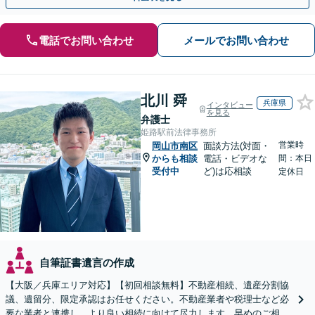
電話でお問い合わせ
メールでお問い合わせ
北川 舜
兵庫県
インタビュー
を見る
弁護士
姫路駅前法律事務所
営業時
岡山市南区
面談方法(対面・
からも相談
電話・ビデオな
間：本日
受付中
ど)は応相談
定休日
自筆証書遺言の作成
【大阪／兵庫エリア対応】【初回相談無料】不動産相続、遺産分割協
議、遺留分、限定承認はお任せください。不動産業者や税理士など必
要な業者と連携し、より良い相続に向けて尽力します。早めのご相談