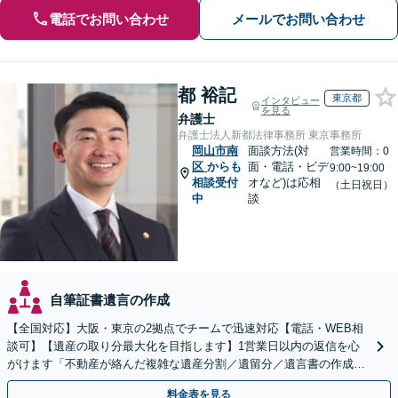
電話でお問い合わせ
メールでお問い合わせ
都 裕記
東京都
インタビュー
を見る
弁護士
弁護士法人新都法律事務所 東京事務所
岡山市南
面談方法(対
営業時間：0
区
からも
面・電話・ビデ
9:00~19:00
相談受付
オなど)は応相
（土日祝日）
中
談
自筆証書遺言の作成
【全国対応】大阪・東京の2拠点でチームで迅速対応【電話・WEB相
談可】【遺産の取り分最大化を目指します】1営業日以内の返信を心
がけます「不動産が絡んだ複雑な遺産分割／遺留分／遺言書の作成・
執行／事業承継など、お任せください」【休日相談あり】
料金表を見る