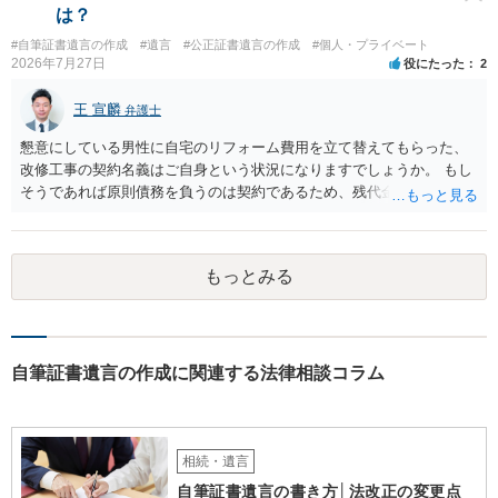
は？
#自筆証書遺言の作成
#遺言
#公正証書遺言の作成
#個人・プライベート
2026年7月27日
役にたった
2
王 宣麟
弁護士
懇意にしている男性に自宅のリフォーム費用を立て替えてもらった、
改修工事の契約名義はご自身という状況になりますでしょうか。 もし
そうであれば原則債務を負うのは契約であるため、残代金を捻出して
もらうよう約束した男性に支払いをお願いするしかないように思われ
ます。 入籍した場合でも、原則契約者が単独で全ての債務を負うこと
には変わりがありません。 なかなか対応に難しい案件であり、公開の
もっとみる
場でアドバイスを行うのも限界があるように思われますので、資料等
を持参のうえ個別に弁護士に相談されることをお勧めします。
自筆証書遺言の作成に関連する法律相談コラム
相続・遺言
自筆証書遺言の書き方│法改正の変更点