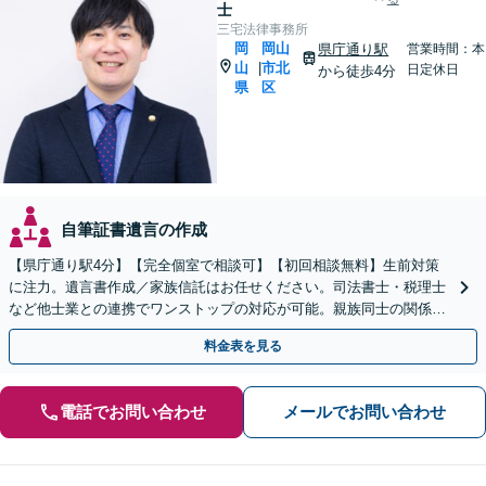
士
三宅法律事務所
岡
岡山
県庁通り駅
営業時間：本
山
市北
|
日定休日
から徒歩4分
県
区
自筆証書遺言の作成
【県庁通り駅4分】【完全個室で相談可】【初回相談無料】生前対策
に注力。遺言書作成／家族信託はお任せください。司法書士・税理士
など他士業との連携でワンストップの対応が可能。親族同士の関係を
守るためにも、お早めにご相談を。【夜間・休日相談可能】
料金表を見る
電話でお問い合わせ
メールでお問い合わせ