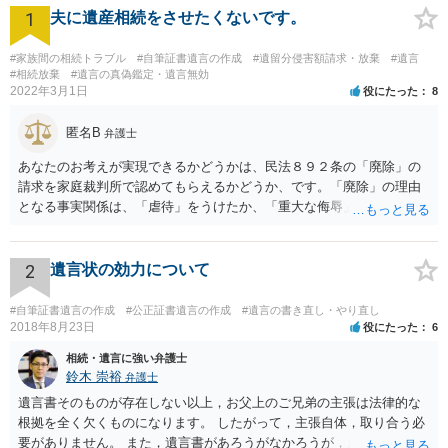
1
夫に遺産相続をさせたくないです。
#家族間の相続トラブル
#自筆証書遺言の作成
#遺留分侵害額請求・放棄
#遺言
#相続放棄
#遺言の真偽鑑定・遺言無効
2022年3月1日
役にたった
8
匿名B
弁護士
あなたのお考えが実現できるかどうかは、民法８９２条の「廃除」の
請求を家庭裁判所で認めてもらえるかどうか、です。「廃除」の理由
となる事実関係は、「虐待」をうけたか、「重大な侮辱」を受けた
か、推定相続人たる夫に「その他著しい非行」があったか否かです。
「廃除」は遺言でも可能です（民法８９３条）。 弁護士に具体的な事
情を話して相談して、「廃除」が可能か、実際に法律相談を受けるこ
2
遺言状の効力について
とをお勧めします。
#自筆証書遺言の作成
#公正証書遺言の作成
#遺言の書き直し・やり直し
2018年8月23日
役にたった
6
相続・遺言に強い弁護士
鈴木 崇裕
弁護士
遺言書そのものが存在しない以上，お父上のご兄弟の主張は法律的な
根拠を全く欠くものになります。 したがって，主張自体，取り合う必
要がありません。 また，遺言書があろうがなかろうが，お父上のご兄