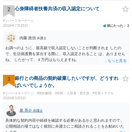
って居住できますね。
2
心身障碍者扶養共済の収入認定について
#リバースモーゲージ
2018年7月25日
役にたった
2
内藤 政信
弁護士
お調べのように、最高裁で収入認定しないことが判断されま したの
で、生活保護費を算出する際に、収入認定されること は、ありません
ね。 したがって、４万円はもらえますね。
3
銀行との商品の契約破棄したいですが、どうすれ
ばいいでしょうか。
#リバースモーゲージ
#契約解除
#住民・入居者・買主側
#売買トラブル
2026年3月5日
泉 亮介
弁護士
具体的な契約内容や経緯を確認する必要があるかと思われますので、
公開相談の場ではなく個別に弁護士にご相談されることをお勧めいた