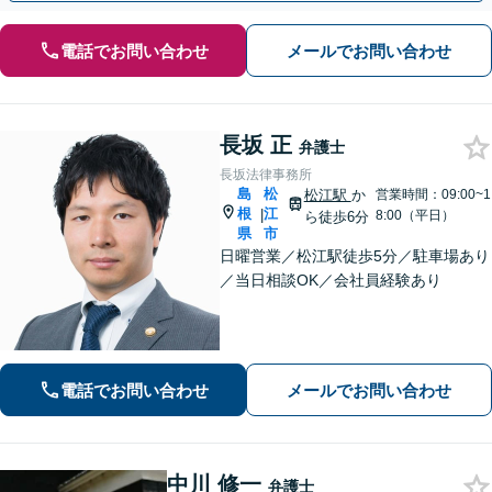
電話でお問い合わせ
メールでお問い合わせ
長坂 正
弁護士
長坂法律事務所
島
松
松江駅
か
営業時間：09:00~1
根
江
|
8:00（平日）
ら徒歩6分
県
市
日曜営業／松江駅徒歩5分／駐車場あり
／当日相談OK／会社員経験あり
電話でお問い合わせ
メールでお問い合わせ
中川 修一
弁護士