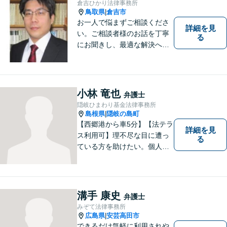
倉吉ひかり法律事務所
鳥取県
倉吉市
|
お一人で悩まずご相談くださ
詳細を見
い。ご相談者様のお話を丁寧
る
にお聞きし、最適な解決へと
導きます。
小林 竜也
弁護士
隠岐ひまわり基金法律事務所
島根県
隠岐の島町
|
【西郷港から車5分】【法テラ
詳細を見
ス利用可】理不尽な目に遭っ
る
ている方を助けたい。個人・
法人問わず、あらゆる問題を
解決いたします。お一人で抱
え込むことなく、まずはお気
軽にご相談ください。【電話
溝手 康史
弁護士
相談可】
みぞて法律事務所
広島県
安芸高田市
|
できるだけ気軽に利用されや