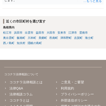
します。
近くの市区町村を選び直す
島根県内
松江市
浜田市
出雲市
益田市
大田市
安来市
江津市
雲南市
奥出雲町
飯南町
川本町
美郷町
邑南町
津和野町
吉賀町
海士町
西ノ島町
知夫村
隠岐の島町
ココナラ法律相談について
ココナラ法律相談とは
ご意見・ご要望
法律Q&A
利用規約
法律相談コラム
プライバシーポリシー
ココナラとは
外部送信ポリシー