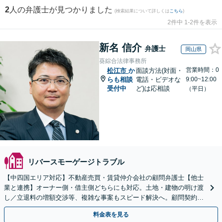
2
人の弁護士が見つかりました
(検索結果について詳しくは
こちら
)
2件中 1-2件を表示
新名 信介
弁護士
岡山県
葵綜合法律事務所
営業時間：0
松江市
か
面談方法(対面・
らも相談
電話・ビデオな
9:00~12:00
受付中
ど)は応相談
（平日）
リバースモーゲージトラブル
【中四国エリア対応】不動産売買・賃貸仲介会社の顧問弁護士【他士
業と連携】オーナー側・借主側どちらにも対応。土地・建物の明け渡
し／立退料の増額交渉等、複雑な事案もスピード解決へ。顧問契約も
お任せ！【夜間・休日対応】
料金表を見る