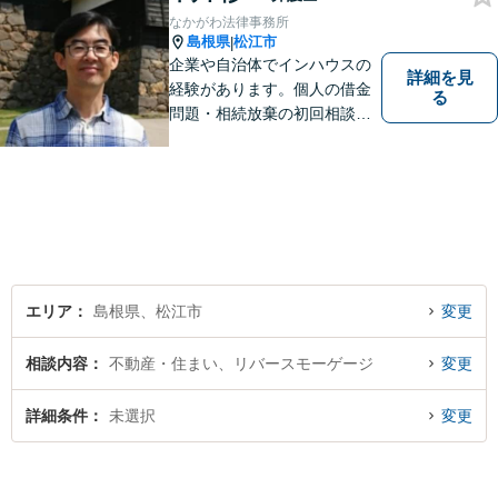
なかがわ法律事務所
島根県
松江市
|
企業や自治体でインハウスの
詳細を見
経験があります。個人の借金
る
問題・相続放棄の初回相談
（面談相談）は無料です。
エリア
島根県、松江市
変更
相談内容
不動産・住まい、リバースモーゲージ
変更
詳細条件
未選択
変更