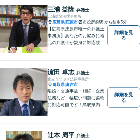
も「近い」法律事務所となれ
三浦 益隆
弁護士
るよう職員一同頑張っていま
三浦益隆法律事務所
す。 お気軽にお問い合わせく
広島県
庄原市
市役所前駅
から徒歩5分
|
ださい。
【広島県庄原市唯一の弁護士
詳細を見
事務所】あなたのお悩みに地
る
元の弁護士が親身に対応致し
ます。
濵田 卓志
弁護士
倉吉うつぶき法律事務所
鳥取県
倉吉市
|
離婚・交通事故・相続・企業
詳細を見
法務など、幅広い問題に柔軟
る
に対応可能です！鳥取県内の
皆さまのお役に立てるよう尽
力いたします。「こんな相談
をしてもいいのか」と迷われ
ている方も、お気軽にご相談
辻本 周平
弁護士
ください！【駐車場有】