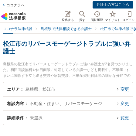
弁護士の方はこちら
ココナラへ
投稿する
探す
閲覧履歴
マイリスト
ログイン
ココナラ法律相談
島根県で法律相談できる弁護士
松江市で法律相談で
松江市のリバースモーゲージトラブルに強い弁
護士
島根県の松江市でリバースモーゲージトラブルに強い弁護士が2名見つかりまし
た。初回面談無料や休日面談に対応している弁護士なども掲載中。不動産・住
まいに関係する立ち退き交渉や家賃交渉、不動産契約解除等の細かな分野での
絞り込み検索もでき便利です。特に長坂法律事務所の長坂 正弁護士やなかがわ
法律事務所の中川 修一弁護士のプロフィール情報や弁護士費用、強みなどが注
エリア
島根県、松江市
変更
目されています。『松江市で土日や夜間に発生したリバースモーゲージトラブ
ルのトラブルを今すぐに弁護士に相談したい』『リバースモーゲージトラブル
相談内容
不動産・住まい、リバースモーゲージ
変更
のトラブル解決の実績豊富な近くの弁護士を検索したい』『初回相談無料でリ
バースモーゲージトラブルを法律相談できる松江市内の弁護士に相談予約した
い』などでお困りの相談者さんにおすすめです。
詳細条件
未選択
変更