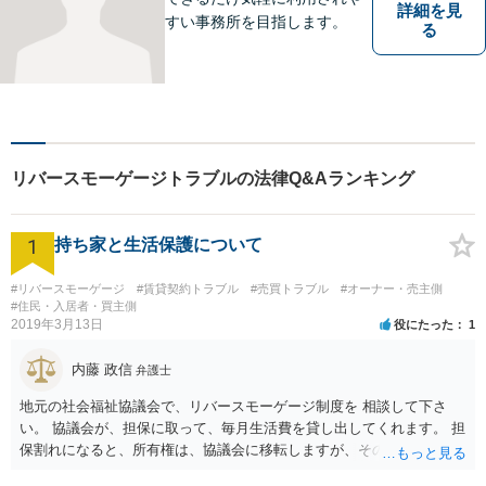
詳細を見
すい事務所を目指します。
る
リバースモーゲージトラブルの法律Q&Aランキング
1
持ち家と生活保護について
#リバースモーゲージ
#賃貸契約トラブル
#売買トラブル
#オーナー・売主側
#住民・入居者・買主側
2019年3月13日
役にたった
1
内藤 政信
弁護士
地元の社会福祉協議会で、リバースモーゲージ制度を 相談して下さ
い。 協議会が、担保に取って、毎月生活費を貸し出してくれます。 担
保割れになると、所有権は、協議会に移転しますが、その とき、生活
保護を申請すれば通ります。その後、 同じ場所で、協議会に家賃を払