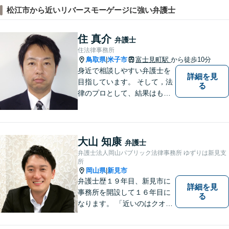
松江市から近いリバースモーゲージに強い弁護士
住 真介
弁護士
住法律事務所
鳥取県
米子市
富士見町駅
から徒歩10分
|
身近で相談しやすい弁護士を
詳細を見
目指しています。 そして，法
る
律のプロとして、結果はもち
ろん，解決に至る過程にこだ
わり，質の高いサービスを提
供します。 また，相談者様、
依頼者様の心を理解し，寄り
大山 知康
弁護士
添いながら問題い解決のサポ
弁護士法人岡山パブリック法律事務所 ゆずりは新見支
ートを心がけています。
所
岡山県
新見市
|
弁護士歴１９年目、新見市に
詳細を見
事務所を開設して１６年目に
る
なります。 「近いのはクオリ
ティ」をモットーに、地元の
皆さまに距離的にも精神的に