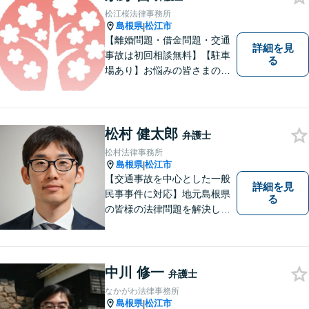
松江桜法律事務所
島根県
松江市
|
【離婚問題・借金問題・交通
詳細を見
事故は初回相談無料】【駐車
る
場あり】お悩みの皆さまの気
持ちに寄り添って、一緒に解
決していけるように努めてま
いりたいと思います。丁寧な
説明で適切かつ迅速な解決を
松村 健太郎
弁護士
目指します。
松村法律事務所
島根県
松江市
|
【交通事故を中心とした一般
詳細を見
民事事件に対応】地元島根県
る
の皆様の法律問題を解決し、
明るく活気のある地域づくり
に貢献いたします。法的な解
決だけでなく、依頼者様一人
ひとりの心に寄り添ったサポ
中川 修一
弁護士
ートを心がけております。ま
なかがわ法律事務所
ずはお気軽にご相談くださ
島根県
松江市
|