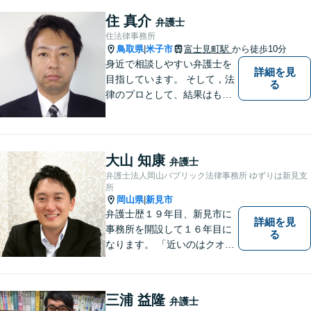
住 真介
弁護士
住法律事務所
鳥取県
米子市
富士見町駅
から徒歩10分
|
身近で相談しやすい弁護士を
詳細を見
目指しています。 そして，法
る
律のプロとして、結果はもち
ろん，解決に至る過程にこだ
わり，質の高いサービスを提
供します。 また，相談者様、
依頼者様の心を理解し，寄り
大山 知康
弁護士
添いながら問題い解決のサポ
弁護士法人岡山パブリック法律事務所 ゆずりは新見支
ートを心がけています。
所
岡山県
新見市
|
弁護士歴１９年目、新見市に
詳細を見
事務所を開設して１６年目に
る
なります。 「近いのはクオリ
ティ」をモットーに、地元の
皆さまに距離的にも精神的に
も「近い」法律事務所となれ
三浦 益隆
弁護士
るよう職員一同頑張っていま