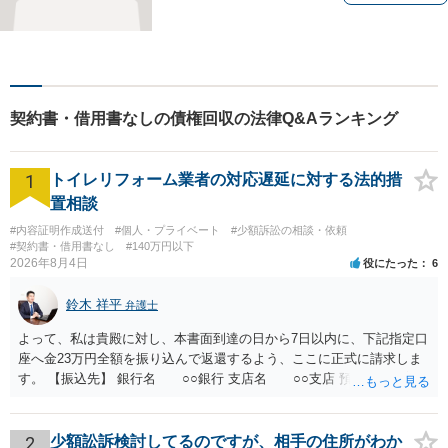
契約書・借用書なしの債権回収の法律Q&Aランキング
1
トイレリフォーム業者の対応遅延に対する法的措
置相談
#内容証明作成送付
#個人・プライベート
#少額訴訟の相談・依頼
#契約書・借用書なし
#140万円以下
2026年8月4日
役にたった
6
鈴木 祥平
弁護士
よって、私は貴殿に対し、本書面到達の日から7日以内に、下記指定口
座へ金23万円全額を振り込んで返還するよう、ここに正式に請求しま
す。 【振込先】 銀行名 ○○銀行 支店名 ○○支店 預金種別 普通
口座番号 ○○○○○○○ 口座名義 ○○○○ 万一、上記期限までに返金がな
されない場合には、貴殿には任意に返金する意思がないものと判断
し、やむを得ず、返還金23万円及びこれに対する遅延損害金の支払い
2
少額訟訴検討してるのですが、相手の住所がわか