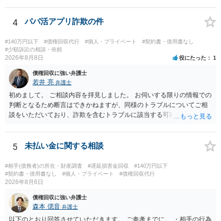
と訴訟提起する方がよい事案ではないかと思料します。支払督促だ
と、もし異議申立てがなされる可能性が高そうであれば時間の浪費
（通常訴訟へ移行する日数分空転する）になりますし、支払督促及び
4
パパ活アプリ詐欺の件
その異議後の通常訴訟は相手方の住所地が管轄裁判所になるため（特
に相手方が遠方である場合は）対応が面倒な場合があるからです。相
#140万円以下
#債権回収代行
#個人・プライベート
#契約書・借用書なし
手方の主張については、和解で減額を考慮すればよいと思います。 な
#少額訴訟の相談・依頼
2026年8月8日
役にたった
1
お、残念ながら、「連絡も返ってこず、返済の目処も立たずで精神的
ダメージが大きく」という理由では、慰謝料請求は通常は認められま
債権回収に強い弁護士
せん。
若井 亮
弁護士
初めまして。 ご相談内容を拝見しました。 お伺いする限りの情報での
判断となるため断言はできかねますが、同様のトラブルについてご相
談をいただいており、詐欺を含むトラブルに該当する可能性があるで
しょう。 返金の請求にあたっては、相手方の身元を特定する必要があ
ります。 お金を渡した方法が現金手渡しではなく、指定口座への振込
であるならば、相手方の身元を特定できる可能性もあるでしょう。 い
5
未払い金に関する相談
ずれにせよ、まずは速やかに最寄りの警察署に被害相談に行くことを
お勧めします。
#相手(債務者)の所在・財産調査
#遅延損害金回収
#140万円以下
#契約書・借用書なし
#個人・プライベート
#債権回収代行
2026年8月6日
債権回収に強い弁護士
森本 偲音
弁護士
以下のとおり回答させていただきます。 ご参考までに。 ・相手の行為