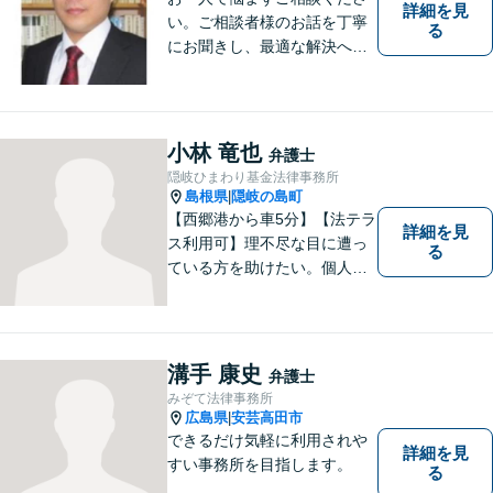
詳細を見
い。ご相談者様のお話を丁寧
る
にお聞きし、最適な解決へと
導きます。
小林 竜也
弁護士
隠岐ひまわり基金法律事務所
島根県
隠岐の島町
|
【西郷港から車5分】【法テラ
詳細を見
ス利用可】理不尽な目に遭っ
る
ている方を助けたい。個人・
法人問わず、あらゆる問題を
解決いたします。お一人で抱
え込むことなく、まずはお気
軽にご相談ください。【電話
溝手 康史
弁護士
相談可】
みぞて法律事務所
広島県
安芸高田市
|
できるだけ気軽に利用されや
詳細を見
すい事務所を目指します。
る