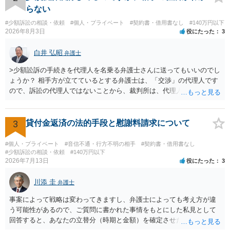
を求める民事訴訟、支払督促その他必要な法的手続を直ちに講じま
らない
す。 その際には、訴訟に要する費用その他法令上認められる金員につ
#少額訴訟の相談・依頼
#個人・プライベート
#契約書・借用書なし
#140万円以下
いても併せて請求する予定ですので、あらかじめ申し添えます。 本件
2026年8月3日
役にたった
3
は、貴殿自らが契約を解約したことによって生じた返還義務の履行を
求めるものにすぎません。貴殿の仕入先との取引関係や返金時期など
白井 弘昭
弁護士
の内部事情は、私に対する返還義務の発生や履行時期には何ら影響を
及ぼすものではありません。 これ以上、本件の解決を不必要に遅延さ
>少額訟訴の手続きを代理人を名乗る弁護士さんに送ってもいいのでし
せることなく、誠意をもって速やかに返金手続を履行されるよう、強
ょうか？ 相手方が立てているとする弁護士は、「交渉」の代理人です
く求めます。 以上
ので、訴訟の代理人ではないことから、裁判所は、代理人宛ての訴状
を受け取ることは無いと思われます。 なお、交渉段階で代理人が就い
ている場合は、相手方（被告）の住所で訴状を作成提出し、裁判所に
代理人が就いていたことを知らせると（訴状の記載内容から明らかな
3
貸付金返済の法的手段と慰謝料請求について
場合も）、裁判所が当該代理人弁護士に事前連絡し、引き続き訴訟も
受任するかを聞いたうえで、受任の意志が明らかになったところで、
#個人・プライベート
#音信不通・行方不明の相手
#契約書・借用書なし
直接被告に送達するのではなく、代理人に訴状の受領を促すこともあ
#少額訴訟の相談・依頼
#140万円以下
2026年7月13日
役にたった
3
ります。 ラインのやり取りでしか証拠がないと、実際の本人性が明ら
かではありません。もちろん弁護士（２０万円の請求で代理人弁護士
川添 圭
に委任するかも疑わしいのですが）も住所は明らかにしないでしょ
弁護士
う。 何か本人を示す事実（振込先などの情報）から、相手の住所等の
事案によって戦略は変わってきますし、弁護士によっても考え方が違
情報を割り出していくしかないように思えます。 以上、ご参考まで。
う可能性があるので、ご質問に書かれた事情をもとにした私見として
回答すると、あなたの立替分（時期と金額）を確定させた上で、淡々