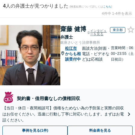
4
人の弁護士が見つかりました
(検索結果について詳しくは
こちら
)
4件中 1-4件を表示
齋藤 健博
東京都
インタビュ
ーを見る
弁護士
銀座さいとう法律事務所
営業時間：06:
松江市
面談方法(対面・
からも相
電話・ビデオな
00~23:55（土
談受付中
ど)は応相談
日祝日）
契約書・借用書なしの債権回収
【当日・休日・夜間相談可】債権をためない為の予防策と実際の回収
はお任せください。迅速に行動し丁寧に対応いたします。まずはお電
話ください。
事例を見る(1件)
料金表を見る