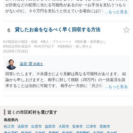
が詐欺などの犯罪に当たる可能性があるのか ⇒お手当を支払うつもり
がないのに、３０万円を支払うと伝えている場合には詐欺罪に該当す
る可能性があります。 ・未払い金を回収するためにどのような法的手
段が取れるのか ⇒契約に基づく履行請求として３０万円を請求するこ
とが考えられますが、 パパ活の契約は、売春防止法に抵触する契約
6
貸したお金をなるべく早く回収する方法
であるため、公序良俗に反する契約として 民法上無効（民法９０
条）となるため、相手方に請求できない可能性が高いです。 ・相手の
#少額訴訟の相談・依頼
#個人・プライベート
#契約書・借用書なし
氏名や住所が分からない状態でも対応可能なのか ⇒訴訟等の裁判上の
#内容証明作成送付
#140万円以下
#強制執行・差し押さえ
2026年7月28日
手続を利用する場合には、原則として相手方の住所・氏名を把握して
いる必要があります。
澁谷 望
弁護士
回答いたします。※弁護士により見解は異なる可能性があります。 結
論から申し上げますと、相手に対して残額（29万円）の一括返済を請
求することは法的に可能です。 相手が一方的に「月少額ずつ返す」と
言ってきたとしても、あなたが同意していない以上、分割払いの合意
は成立していません。当初の返済期日も過ぎているため、一括返済を
求める権利があります。 具体的には、以下の手順で進めるのが効果的
です。 分割拒否と一括請求の通知：PayPayのメッセージ等で「分割
近くの市区町村を選び直す
払いには同意していないため、残額の一括払いを求める」旨を明確に
島根県内
伝えます。 相手の本名・住所の確認：応じない場合に法的手段（少額
松江市
浜田市
出雲市
益田市
大田市
安来市
江津市
雲南市
訴訟など）をとるには、相手の身元が必要です。分からない場合は、