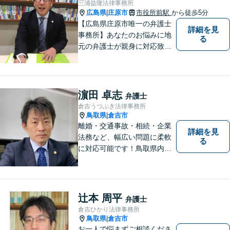
三浦益隆法律事務所
す。 お気軽にお問い合わせく
広島県
庄原市
市役所前駅
から徒歩5分
|
ださい。
【広島県庄原市唯一の弁護士
詳細を見
事務所】あなたのお悩みに地
る
元の弁護士が親身に対応致し
ます。
濵田 卓志
弁護士
倉吉うつぶき法律事務所
鳥取県
倉吉市
|
離婚・交通事故・相続・企業
詳細を見
法務など、幅広い問題に柔軟
る
に対応可能です！鳥取県内の
皆さまのお役に立てるよう尽
力いたします。「こんな相談
をしてもいいのか」と迷われ
ている方も、お気軽にご相談
辻本 周平
弁護士
ください！【駐車場有】
倉吉ひかり法律事務所
鳥取県
倉吉市
|
お一人で悩まずご相談くださ