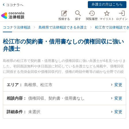
弁護士の方はこちら
ココナラへ
投稿する
探す
閲覧履歴
マイリスト
ログイン
ココナラ法律相談
島根県で法律相談できる弁護士
松江市で法律相談で
松江市の契約書・借用書なしの債権回収に強い
弁護士
島根県の松江市で契約書・借用書なしの債権回収に強い弁護士が4名見つかりま
した。初回面談無料や休日面談に対応している弁護士なども掲載中。債権回収
に関係する売掛金回収や債権回収代行、債権の時効中断等の細かな分野での絞
り込み検索もでき便利です。特に長坂法律事務所の長坂 正弁護士や松江桜法律
事務所の永野 茜弁護士、松村法律事務所の松村 健太郎弁護士のプロフィール情
エリア
島根県、松江市
変更
報や弁護士費用、強みなどが注目されています。『松江市で土日や夜間に発生
した契約書・借用書なしの債権回収のトラブルを今すぐに弁護士に相談した
相談内容
債権回収、契約書・借用書なし
変更
い』『契約書・借用書なしの債権回収のトラブル解決の実績豊富な近くの弁護
士を検索したい』『初回相談無料で契約書・借用書なしの債権回収を法律相談
できる松江市内の弁護士に相談予約したい』などでお困りの相談者さんにおす
詳細条件
未選択
変更
すめです。