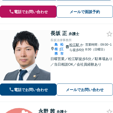
電話でお問い合わせ
メールで面談予約
長坂 正
弁護士
長坂法律事務所
島
松
松江駅
か
営業時間：09:00~1
根
江
|
8:00（日曜日）
ら徒歩6分
県
市
日曜営業／松江駅徒歩5分／駐車場あり
／当日相談OK／会社員経験あり
電話でお問い合わせ
メールでお問い合わせ
永野 茜
弁護士