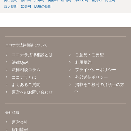
まず本名や住所の特定を進めてください。 相手が購入した高額商品
奥出雲町
飯南町
川本町
美郷町
邑南町
津和野町
吉賀町
海士町
（Switch2等）の事実も踏まえ、応じない場合は法的措置を辞さない姿
西ノ島町
知夫村
隠岐の島町
勢で交渉に臨むのが現実的かと思います。
ココナラ法律相談について
ココナラ法律相談とは
ご意見・ご要望
法律Q&A
利用規約
法律相談コラム
プライバシーポリシー
ココナラとは
外部送信ポリシー
よくあるご質問
掲載をご検討の弁護士の方
へ
運営へのお問い合わせ
会社情報
運営会社
採用情報