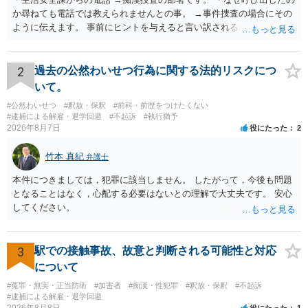
か尋ねても電話では教えられませんとの事。 →事件捜査の場合にその
ように伝えます。 事前にヒントを与えると言い訳されるからです。 ・
満員電車の中でかなり女性と密着してしまった可能性があるとの心当
たり →やはり痴漢として疑われているのでは。 そもそも痴漢をやって
ないのであれば、何も疑われる筋合いは無いわけですし狼狽える必要
2
過去の公然わいせつ行為に関する法的リスクにつ
はないですね。
いて。
#公然わいせつ
#釈放・保釈
#前科・前歴をつけたくない
#逮捕による解雇・退学回避
#不起訴
#執行猶予
2026年8月7日
役にたった
2
竹本 真紀
弁護士
本件につきましては，犯罪に該当しません。 したがって，今後も問題
となることはなく，心配する必要はないとの理解で大丈夫です。 安心
してください。
3
駅での接触事故、故意と判断される可能性と対応
について
#冤罪・無実・正当防衛
#加害者
#痴漢・性犯罪
#釈放・保釈
#不起訴
#逮捕による解雇・退学回避
2026年8月8日
役にたった
1