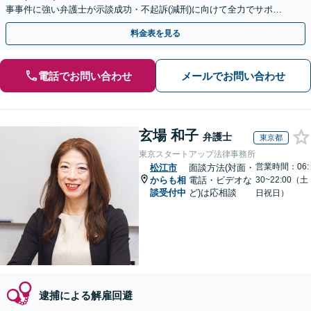
事事件に強い弁護士が示談成功・不起訴(減刑)に向けて全力でサポー
トします。【加害者側の相談専門】
料金表を見る
電話でお問い合わせ
メールでお問い合わせ
玄場 和子
弁護士
東京都
東京スタートアップ法律事務所
営業時間：06:
松江市
面談方法(対面・
からも相
電話・ビデオな
30~22:00（土
談受付中
ど)は応相談
日祝日）
逮捕による解雇回避