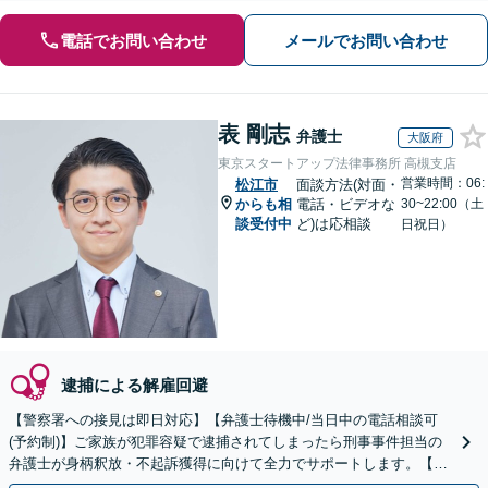
電話でお問い合わせ
メールでお問い合わせ
表 剛志
弁護士
大阪府
東京スタートアップ法律事務所 高槻支店
営業時間：06:
松江市
面談方法(対面・
からも相
電話・ビデオな
30~22:00（土
談受付中
ど)は応相談
日祝日）
逮捕による解雇回避
【警察署への接見は即日対応】【弁護士待機中/当日中の電話相談可
(予約制)】ご家族が犯罪容疑で逮捕されてしまったら刑事事件担当の
弁護士が身柄釈放・不起訴獲得に向けて全力でサポートします。【毎
月100名以上の相談実績】【全国対応】