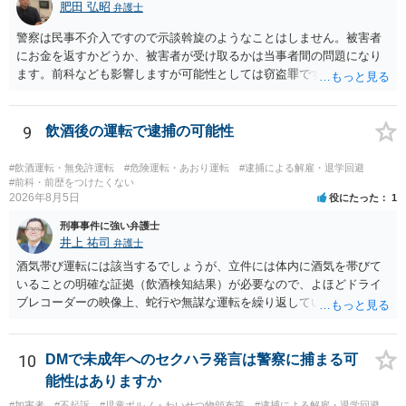
肥田 弘昭
弁護士
警察は民事不介入ですので示談斡旋のようなことはしません。被害者
にお金を返すかどうか、被害者が受け取るかは当事者間の問題になり
ます。前科なども影響しますが可能性としては窃盗罪ですので、逮捕
勾留や略式起訴などの可能性もあります。ご参考にしてください。
9
飲酒後の運転で逮捕の可能性
#飲酒運転・無免許運転
#危険運転・あおり運転
#逮捕による解雇・退学回避
#前科・前歴をつけたくない
2026年8月5日
役にたった
1
刑事事件に強い弁護士
井上 祐司
弁護士
酒気帯び運転には該当するでしょうが、立件には体内に酒気を帯びて
いることの明確な証拠（飲酒検知結果）が必要なので、よほどドライ
ブレコーダーの映像上、蛇行や無謀な運転を繰り返している等の映像
記録がない限り、逮捕等のリスクはそれほどないものと思われます。
10
DMで未成年へのセクハラ発言は警察に捕まる可
能性はありますか
#加害者
#不起訴
#児童ポルノ・わいせつ物頒布等
#逮捕による解雇・退学回避