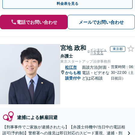
料金表を見る
電話でお問い合わせ
メールでお問い合わせ
宮地 政和
東京都
インタビュ
ーを見る
弁護士
東京スタートアップ法律事務所
営業時間：06:
松江市
面談方法(対面・
からも相
電話・ビデオな
30~22:00（土
談受付中
ど)は応相談
日祝日）
逮捕による解雇回避
【刑事事件でご家族が逮捕されたら】【弁護士待機中/当日中の電話相
談可(予約制)】警察署への接見は即日対応のスピード重視、逮捕・刑