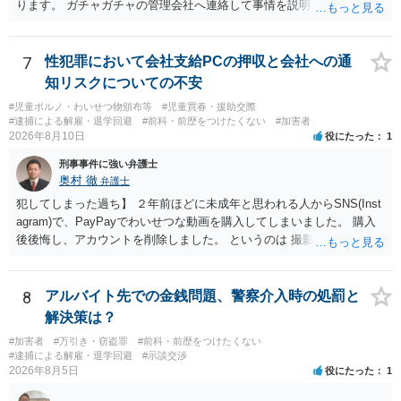
ります。 ガチャガチャの管理会社へ連絡して事情を説明して一個返還
するか、一回分の追加料金を支払って取得するのが良いと思います。
あるいは管理会社がお金は不要かつ返還不要との申し出があれば取得
しても問題ありません。
7
性犯罪において会社支給PCの押収と会社への通
知リスクについての不安
#児童ポルノ・わいせつ物頒布等
#児童買春・援助交際
#逮捕による解雇・退学回避
#前科・前歴をつけたくない
#加害者
2026年8月10日
役にたった
1
刑事事件に強い弁護士
奥村 徹
弁護士
犯してしまった過ち】 ２年前ほどに未成年と思われる人からSNS(Inst
agram)で、PayPayでわいせつな動画を購入してしまいました。 購入
後後悔し、アカウントを削除しました。 というのは 撮影済みなら児童
ポルノ所持罪とか要求行為（青少年条例違反） 注文後撮影なら製造
罪・性的姿態撮影罪 16歳未満だと、不同意わいせつ罪（176条3項）
等が検討されます。 罪名によって、会社PCの押収の可能性も変わって
8
アルバイト先での金銭問題、警察介入時の処罰と
くるでしょう。 一般論としては、 所持罪だけであれば、 弁護士に相
解決策は？
談した上で、実際に使った端末を持って、警察相談に出向いておけば
#加害者
#万引き・窃盗罪
#前科・前歴をつけたくない
会社PCまでは押収されないと思います。 不同意わいせつ罪（176条3
#逮捕による解雇・退学回避
#示談交渉
項）になると、 自首したとしても、自宅等の捜索差押等が行われる可
2026年8月5日
役にたった
1
能性があります