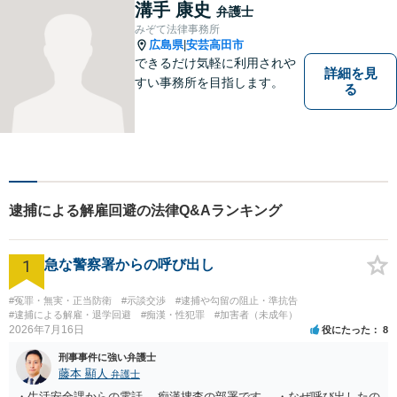
軽にご相談ください。【電話
溝手 康史
弁護士
相談可】
みぞて法律事務所
広島県
安芸高田市
|
できるだけ気軽に利用されや
詳細を見
すい事務所を目指します。
る
逮捕による解雇回避の法律Q&Aランキング
1
急な警察署からの呼び出し
#冤罪・無実・正当防衛
#示談交渉
#逮捕や勾留の阻止・準抗告
#逮捕による解雇・退学回避
#痴漢・性犯罪
#加害者（未成年）
2026年7月16日
役にたった
8
刑事事件に強い弁護士
藤本 顯人
弁護士
・生活安全課からの電話 →痴漢捜査の部署です。 ・なぜ呼び出したの