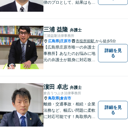
律のプロとして、結果はもち
ろん，解決に至る過程にこだ
わり，質の高いサービスを提
供します。 また，相談者様、
依頼者様の心を理解し，寄り
三浦 益隆
弁護士
添いながら問題い解決のサポ
三浦益隆法律事務所
ートを心がけています。
広島県
庄原市
市役所前駅
から徒歩5分
|
【広島県庄原市唯一の弁護士
詳細を見
事務所】あなたのお悩みに地
る
元の弁護士が親身に対応致し
ます。
濵田 卓志
弁護士
倉吉うつぶき法律事務所
鳥取県
倉吉市
|
離婚・交通事故・相続・企業
詳細を見
法務など、幅広い問題に柔軟
る
に対応可能です！鳥取県内の
皆さまのお役に立てるよう尽