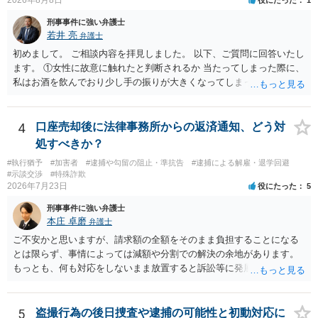
刑事事件に強い弁護士
若井 亮
弁護士
初めまして。 ご相談内容を拝見しました。 以下、ご質問に回答いたし
ます。 ①女性に故意に触れたと判断されるか 当たってしまった際に、
私はお酒を飲んでおり少し手の振りが大きくなってしまっていたこと
も事実です。それが仮に、私が気がついていない防犯カメラに写って
いた場合、故意だと判定されやすいのでしょうか？ お伺いする限り、
故意があると判断されることは無いかと思います。 ②逮捕、呼び出し
4
口座売却後に法律事務所からの返済通知、どう対
の可能性 この行為により、痴漢やその他の犯罪を犯したとして、逮
処すべきか？
捕、呼び出しされる可能性はどれほどでしょうか？ 誤って当たってし
#執行猶予
#加害者
#逮捕や勾留の阻止・準抗告
#逮捕による解雇・退学回避
まっただけであり、さらにその場で女性等のアクションが無かったこ
#示談交渉
#特殊詐欺
とからすると、この後に呼び出される可能性は極めて低いと思いま
2026年7月23日
役にたった
5
す。 ③逮捕呼び出しまでの期間 大体どれほどの期間逮捕呼び出しの可
刑事事件に強い弁護士
能性があると考えれば良いのでしょうか？ 逮捕や呼び出しの可能性は
本庄 卓磨
弁護士
極めて低いと思います。 連絡が来ることはないでしょう。
ご不安かと思いますが、請求額の全額をそのまま負担することになる
とは限らず、事情によっては減額や分割での解決の余地があります。
もっとも、何も対応をしないまま放置すると訴訟等に発展してしまう
可能性がありますので、お早めに弁護士にご相談されることをおすす
めします。
5
盗撮行為の後日捜査や逮捕の可能性と初動対応に