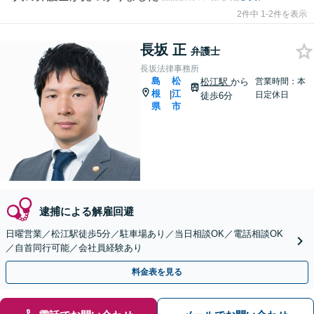
2件中 1-2件を表示
長坂 正
弁護士
長坂法律事務所
島
松
松江駅
から
営業時間：本
根
江
|
日定休日
徒歩6分
県
市
逮捕による解雇回避
日曜営業／松江駅徒歩5分／駐車場あり／当日相談OK／電話相談OK
／自首同行可能／会社員経験あり
料金表を見る