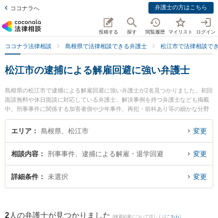
弁護士の方はこちら
ココナラへ
投稿する
探す
閲覧履歴
マイリスト
ログイン
ココナラ法律相談
島根県で法律相談できる弁護士
松江市で法律相談で
松江市の逮捕による解雇回避に強い弁護士
島根県の松江市で逮捕による解雇回避に強い弁護士が2名見つかりました。初回
面談無料や休日面談に対応している弁護士、解決事例を持つ弁護士なども掲載
中。刑事事件に関係する加害者側や少年事件、再犯・前科あり等の細かな分野
での絞り込み検索もでき便利です。特に長坂法律事務所の長坂 正弁護士や松村
法律事務所の松村 健太郎弁護士のプロフィール情報や弁護士費用、強みなどが
エリア
島根県、松江市
変更
注目されています。『松江市で土日や夜間に発生した逮捕による解雇回避のト
ラブルを今すぐに弁護士に相談したい』『逮捕による解雇回避のトラブル解決
相談内容
刑事事件、逮捕による解雇・退学回避
変更
の実績豊富な近くの弁護士を検索したい』『初回相談無料で逮捕による解雇回
避を法律相談できる松江市内の弁護士に相談予約したい』などでお困りの相談
者さんにおすすめです。
詳細条件
未選択
変更
2
人の弁護士が見つかりました
(検索結果について詳しくは
こちら
)