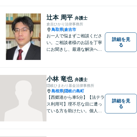
力いたします。「こんな相談
をしてもいいのか」と迷われ
ている方も、お気軽にご相談
辻本 周平
弁護士
ください！【駐車場有】
倉吉ひかり法律事務所
鳥取県
倉吉市
|
お一人で悩まずご相談くださ
詳細を見
い。ご相談者様のお話を丁寧
る
にお聞きし、最適な解決へと
導きます。
小林 竜也
弁護士
隠岐ひまわり基金法律事務所
島根県
隠岐の島町
|
【西郷港から車5分】【法テラ
詳細を見
ス利用可】理不尽な目に遭っ
る
ている方を助けたい。個人・
法人問わず、あらゆる問題を
解決いたします。お一人で抱
え込むことなく、まずはお気