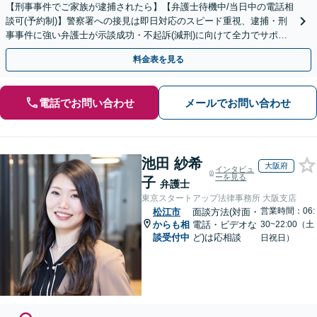
【刑事事件でご家族が逮捕されたら】【弁護士待機中/当日中の電話相
談可(予約制)】警察署への接見は即日対応のスピード重視、逮捕・刑
事事件に強い弁護士が示談成功・不起訴(減刑)に向けて全力でサポー
トします。【加害者側の相談専門】
料金表を見る
電話でお問い合わせ
メールでお問い合わせ
池田 紗希
大阪府
インタビュ
ーを見る
子
弁護士
東京スタートアップ法律事務所 大阪支店
営業時間：06:
松江市
面談方法(対面・
からも相
電話・ビデオな
30~22:00（土
談受付中
ど)は応相談
日祝日）