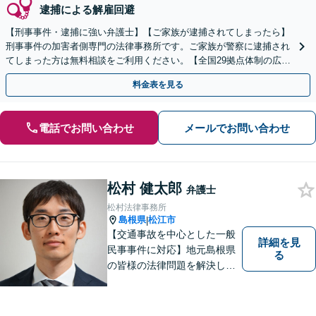
逮捕による解雇回避
【刑事事件・逮捕に強い弁護士】【ご家族が逮捕されてしまったら】
刑事事件の加害者側専門の法律事務所です。ご家族が警察に逮捕され
てしまった方は無料相談をご利用ください。【全国29拠点体制の広域
対応】【弁護士待機中/当日中の電話相談可(予約制)】
料金表を見る
電話でお問い合わせ
メールでお問い合わせ
松村 健太郎
弁護士
松村法律事務所
島根県
松江市
|
【交通事故を中心とした一般
詳細を見
民事事件に対応】地元島根県
る
の皆様の法律問題を解決し、
明るく活気のある地域づくり
に貢献いたします。法的な解
決だけでなく、依頼者様一人