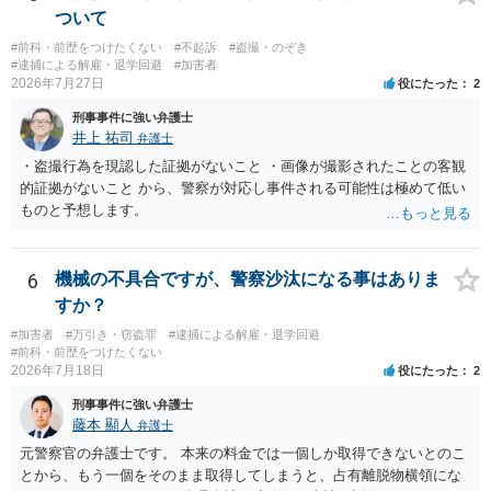
ついて
#前科・前歴をつけたくない
#不起訴
#盗撮・のぞき
#逮捕による解雇・退学回避
#加害者
2026年7月27日
役にたった
2
刑事事件に強い弁護士
井上 祐司
弁護士
・盗撮行為を現認した証拠がないこと ・画像が撮影されたことの客観
的証拠がないこと から、警察が対応し事件される可能性は極めて低い
ものと予想します。
6
機械の不具合ですが、警察沙汰になる事はありま
すか？
#加害者
#万引き・窃盗罪
#逮捕による解雇・退学回避
#前科・前歴をつけたくない
2026年7月18日
役にたった
2
刑事事件に強い弁護士
藤本 顯人
弁護士
元警察官の弁護士です。 本来の料金では一個しか取得できないとのこ
とから、もう一個をそのまま取得してしまうと、占有離脱物横領にな