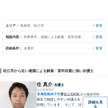
ひとりの心に寄り添ったサポ
ートを心がけております。ま
ずはお気軽にご相談くださ
い。
エリア
島根県、松江市
変更
相談内容
刑事事件、逮捕による解雇・退学回避
変更
詳細条件
未選択
変更
松江市から近い逮捕による解雇・退学回避に強い弁護士
住 真介
弁護士
住法律事務所
鳥取県
米子市
富士見町駅
から徒歩10分
|
身近で相談しやすい弁護士を
詳細を見
目指しています。 そして，法
る