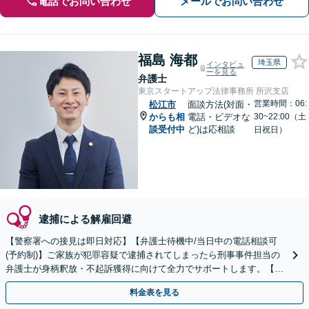
電話でお問い合わせ
メールでお問い合わせ
福島 海都
埼玉県
インタビュ
ーを見る
弁護士
東京スタートアップ法律事務所 所沢支店
営業時間：06:
松江市
面談方法(対面・
からも相
電話・ビデオな
30~22:00（土
談受付中
ど)は応相談
日祝日）
逮捕による解雇回避
【警察署への接見は即日対応】【弁護士待機中/当日中の電話相談可
(予約制)】ご家族が犯罪容疑で逮捕されてしまったら刑事事件担当の
弁護士が身柄釈放・不起訴獲得に向けて全力でサポートします。【毎
月100名以上の相談実績】【全国対応】
料金表を見る