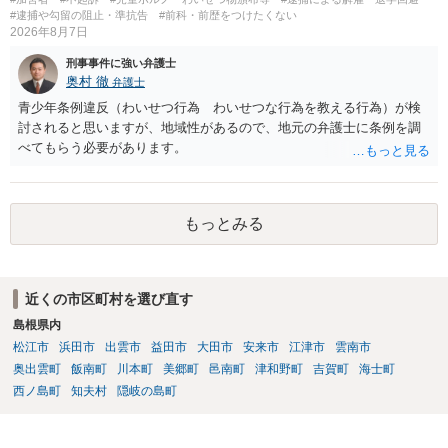
#逮捕や勾留の阻止・準抗告
#前科・前歴をつけたくない
2026年8月7日
刑事事件に強い弁護士
奥村 徹
弁護士
青少年条例違反（わいせつ行為 わいせつな行為を教える行為）が検
討されると思いますが、地域性があるので、地元の弁護士に条例を調
べてもらう必要があります。
もっとみる
近くの市区町村を選び直す
島根県内
松江市
浜田市
出雲市
益田市
大田市
安来市
江津市
雲南市
奥出雲町
飯南町
川本町
美郷町
邑南町
津和野町
吉賀町
海士町
西ノ島町
知夫村
隠岐の島町