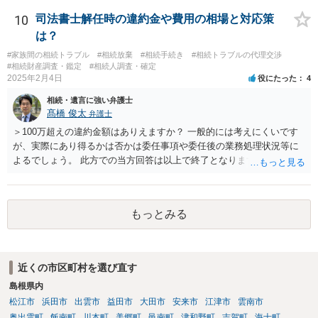
高は教えてくれると思います。 自分ではよくわからないということ
であれば、弁護士に相談し依頼されたら良いと思います。
10
司法書士解任時の違約金や費用の相場と対応策
は？
#家族間の相続トラブル
#相続放棄
#相続手続き
#相続トラブルの代理交渉
#相続財産調査・鑑定
#相続人調査・確定
2025年2月4日
役にたった
4
相続・遺言に強い弁護士
髙橋 俊太
弁護士
＞100万超えの違約金額はありえますか？ 一般的には考えにくいです
が、実際にあり得るかは否かは委任事項や委任後の業務処理状況等に
よるでしょう。 此方での当方回答は以上で終了となりますが、参考に
なりましたら幸いです。
もっとみる
近くの市区町村を選び直す
島根県内
松江市
浜田市
出雲市
益田市
大田市
安来市
江津市
雲南市
奥出雲町
飯南町
川本町
美郷町
邑南町
津和野町
吉賀町
海士町