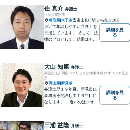
決を目指します。 どんな些細
住 真介
弁護士
なことでもお気軽にご相談く
住法律事務所
ださい。【弁護士歴15年以
鳥取県
米子市
富士見町駅
から徒歩10分
|
上】
身近で相談しやすい弁護士を
詳細を見
目指しています。 そして，法
る
律のプロとして、結果はもち
ろん，解決に至る過程にこだ
わり，質の高いサービスを提
供します。 また，相談者様、
依頼者様の心を理解し，寄り
大山 知康
弁護士
添いながら問題い解決のサポ
弁護士法人岡山パブリック法律事務所 ゆずりは新見支
ートを心がけています。
所
岡山県
新見市
|
弁護士歴１９年目、新見市に
詳細を見
事務所を開設して１６年目に
る
なります。 「近いのはクオリ
ティ」をモットーに、地元の
皆さまに距離的にも精神的に
も「近い」法律事務所となれ
三浦 益隆
弁護士
るよう職員一同頑張っていま