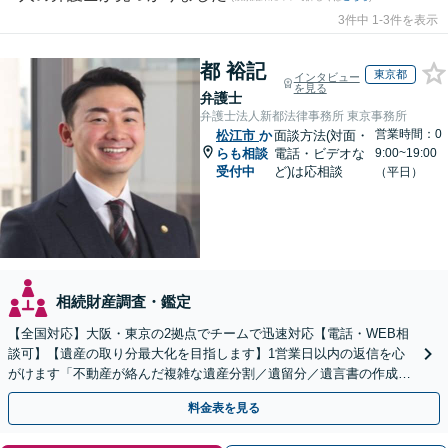
3件中 1-3件を表示
都 裕記
東京都
インタビュー
を見る
弁護士
弁護士法人新都法律事務所 東京事務所
営業時間：0
松江市
か
面談方法(対面・
らも相談
電話・ビデオな
9:00~19:00
受付中
ど)は応相談
（平日）
相続財産調査・鑑定
【全国対応】大阪・東京の2拠点でチームで迅速対応【電話・WEB相
談可】【遺産の取り分最大化を目指します】1営業日以内の返信を心
がけます「不動産が絡んだ複雑な遺産分割／遺留分／遺言書の作成・
執行／事業承継など、お任せください」【休日相談あり】
料金表を見る