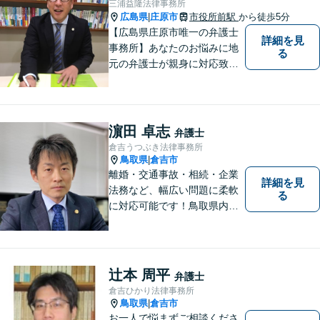
三浦益隆法律事務所
す。 お気軽にお問い合わせく
広島県
庄原市
市役所前駅
から徒歩5分
|
ださい。
【広島県庄原市唯一の弁護士
詳細を見
事務所】あなたのお悩みに地
る
元の弁護士が親身に対応致し
ます。
濵田 卓志
弁護士
倉吉うつぶき法律事務所
鳥取県
倉吉市
|
離婚・交通事故・相続・企業
詳細を見
法務など、幅広い問題に柔軟
る
に対応可能です！鳥取県内の
皆さまのお役に立てるよう尽
力いたします。「こんな相談
をしてもいいのか」と迷われ
ている方も、お気軽にご相談
辻本 周平
弁護士
ください！【駐車場有】
倉吉ひかり法律事務所
鳥取県
倉吉市
|
お一人で悩まずご相談くださ