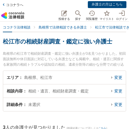
弁護士の方はこちら
ココナラへ
投稿する
探す
閲覧履歴
マイリスト
ログイン
ココナラ法律相談
島根県で法律相談できる弁護士
松江市で法律相談で
松江市の相続財産調査・鑑定に強い弁護士
島根県の松江市で相続財産調査・鑑定に強い弁護士が3名見つかりました。初回
面談無料や休日面談に対応している弁護士なども掲載中。相続・遺言に関係す
る家族間の相続トラブルや認知症の相続、遺産分割等の細かな分野での絞り込
み検索もでき便利です。特に長坂法律事務所の長坂 正弁護士やなかがわ法律事
務所の中川 修一弁護士、松江桜法律事務所の永野 茜弁護士のプロフィール情報
エリア
島根県、松江市
変更
や弁護士費用、強みなどが注目されています。『松江市で土日や夜間に発生し
た相続財産調査・鑑定のトラブルを今すぐに弁護士に相談したい』『相続財産
相談内容
相続・遺言、相続財産調査・鑑定
変更
調査・鑑定のトラブル解決の実績豊富な近くの弁護士を検索したい』『初回相
談無料で相続財産調査・鑑定を法律相談できる松江市内の弁護士に相談予約し
たい』などでお困りの相談者さんにおすすめです。
詳細条件
未選択
変更
3
人の弁護士が見つかりました
(検索結果について詳しくは
こちら
)