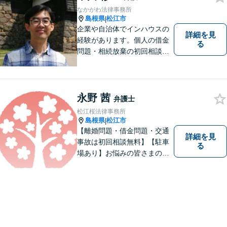
なかがわ法律事務所
島根県
松江市
|
企業や自治体でインハウスの
詳細を見
経験があります。個人の借金
る
問題・相続放棄の初回相談
（面談相談）は無料です。
永野 茜
弁護士
松江桜法律事務所
島根県
松江市
|
【離婚問題・借金問題・交通
詳細を見
事故は初回相談無料】【駐車
る
場あり】お悩みの皆さまの気
持ちに寄り添って、一緒に解
決していけるように努めてま
いりたいと思います。丁寧な
説明で適切かつ迅速な解決を
目指します。