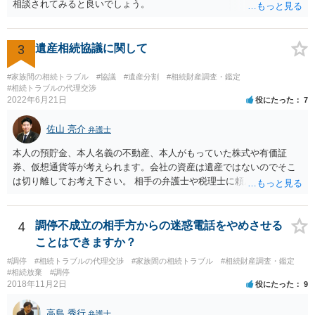
相談されてみると良いでしょう。
の他、お姉さんの申立書には書かれていないけど、どのように遺産を
分けるかを決めるについてあかささんが重要だと考える事情があれば
(例えば、○○のときにお姉さんは亡くなった方からお金を援助してもら
3
遺産相続協議に関して
った等)、それも書くとよいです。 書かない方が良いと思うことは、遺
産分割に関係ない(と思われる)いきさつを沢山盛り込むことだと考えま
#家族間の相続トラブル
#協議
#遺産分割
#相続財産調査・鑑定
す(あくまで遺産分割に関係することに留める方が、裁判所や調停委員
#相続トラブルの代理交渉
の方に事情を理解してもらいやすいと思います)。
2022年6月21日
役にたった
7
佐山 亮介
弁護士
本人の預貯金、本人名義の不動産、本人がもっていた株式や有価証
券、仮想通貨等が考えられます。会社の資産は遺産ではないのでそこ
は切り離してお考え下さい。 相手の弁護士や税理士に頼んでも守秘義
務を理由に断られる可能性が高いです。 資料は調停を起こしてから任
意に開示を求め、応じなければ「調査嘱託」という手続きを使って銀
行等に照会をかけることになるでしょう。 不動産は、相続登記が済ん
4
調停不成立の相手方からの迷惑電話をやめさせる
でいなければ市役所ないし区役所に、お子様と義父様のつながりがわ
ことはできますか？
かる戸籍一式を揃えてもちこみ、「名寄せ」という手続きをすると、
#調停
#相続トラブルの代理交渉
#家族間の相続トラブル
#相続財産調査・鑑定
分かると思います。遺産分割協議書の偽造等により既に相続登記され
#相続放棄
#調停
てしまっている場合は、住所などに当たりをつけて登記名義を調べて
2018年11月2日
役にたった
9
探すことになるでしょう。 代理人弁護士を立てられるのはおすすめで
すが、現代では、各々が自由に価格設定をしていますので、特に相場
高島 秀行
弁護士