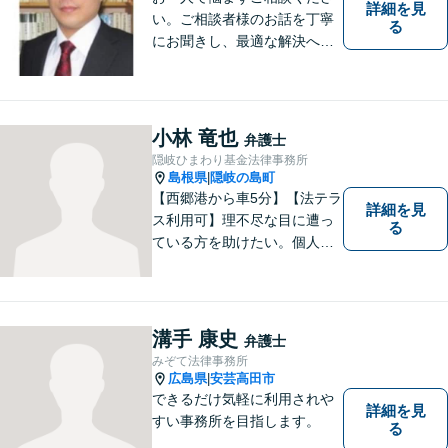
詳細を見
い。ご相談者様のお話を丁寧
る
にお聞きし、最適な解決へと
導きます。
小林 竜也
弁護士
隠岐ひまわり基金法律事務所
島根県
隠岐の島町
|
【西郷港から車5分】【法テラ
詳細を見
ス利用可】理不尽な目に遭っ
る
ている方を助けたい。個人・
法人問わず、あらゆる問題を
解決いたします。お一人で抱
え込むことなく、まずはお気
軽にご相談ください。【電話
溝手 康史
弁護士
相談可】
みぞて法律事務所
広島県
安芸高田市
|
できるだけ気軽に利用されや
詳細を見
すい事務所を目指します。
る