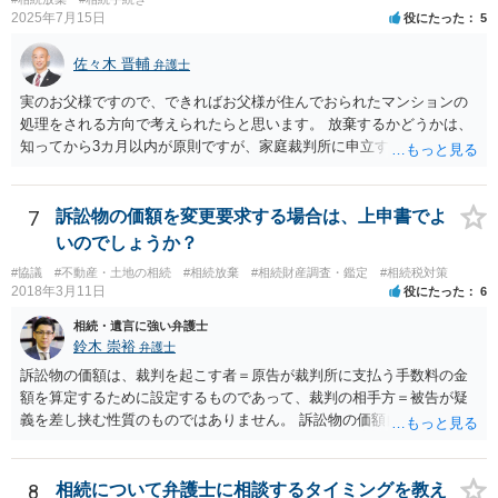
2025年7月15日
役にたった
5
佐々木 晋輔
弁護士
実のお父様ですので、できればお父様が住んでおられたマンションの
処理をされる方向で考えられたらと思います。 放棄するかどうかは、
知ってから3カ月以内が原則ですが、家庭裁判所に申立すれば3カ月の
期間を伸長することができます。 その間に、財産の状況を調査して、
放棄するかどうか決めることができます。 銀行やサラ金が数年も放置
することはありませんので、数年後に借金が発見される可能性はほぼ
7
訴訟物の価額を変更要求する場合は、上申書でよ
ありません。 なお、私が扱った相続放棄を検討していた案件で、期間
いのでしょうか？
伸長して調査したところ、サラ金に対する過払金など相当な財産が見
#協議
#不動産・土地の相続
#相続放棄
#相続財産調査・鑑定
#相続税対策
つかったため相続したという事例がありました。
2018年3月11日
役にたった
6
相続・遺言に強い弁護士
鈴木 崇裕
弁護士
訴訟物の価額は、裁判を起こす者＝原告が裁判所に支払う手数料の金
額を算定するために設定するものであって、裁判の相手方＝被告が疑
義を差し挟む性質のものではありません。 訴訟物の価額自体が裁判の
目的（審理の対象）となることもありませんので、上申書や証拠を出
したとしても、変更されることはありません。
8
相続について弁護士に相談するタイミングを教え