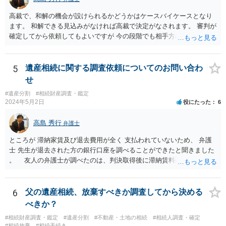
はお示しできません。ただし、かつて日本弁護士連合会が設けていた
報酬基準を踏まえて価格設定している弁護士は一定数いると思います
高裁で、和解の機会が設けられるかどうかはケースバイケースとなり
ので、それが一応の目安となるでしょう。
ます。 和解できる見込みがなければ高裁で決定がなされます。 審判が
確定してから依頼してもよいですが 今の段階でも相手方の連絡が迷惑
であれば 弁護士に依頼してもよいと思います。
5
遺産相続に関する調査依頼についてのお問い合わ
せ
#遺産分割
#相続財産調査・鑑定
2024年5月2日
役にたった
6
高島 秀行
弁護士
ところが 滞納家賃及び退去費用が全く 支払われていないため、 弁護
士 先生が退去された方の銀行口座を調べることができたと聞きました
。 友人の弁護士が調べたのは、判決取得後に滞納賃料回収のため
に、預金の有無及び残高の開示を求めたもので 判決を取るために、
預金の入出金履歴を調べたわけではありません。 残念ながら、事案
や目的も異なりますし、開示の内容も異なります。
6
父の遺産相続、放棄すべきか調査してから決める
べきか？
#相続財産調査・鑑定
#遺産分割
#不動産・土地の相続
#相続人調査・確定
#相続放棄
#相続手続き