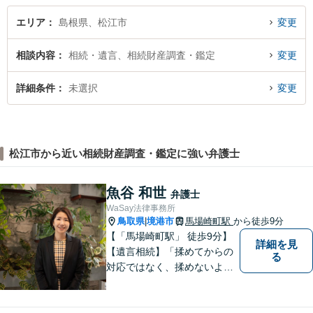
エリア
島根県、松江市
変更
相談内容
相続・遺言、相続財産調査・鑑定
変更
詳細条件
未選択
変更
松江市から近い相続財産調査・鑑定に強い弁護士
魚谷 和世
弁護士
WaSay法律事務所
鳥取県
境港市
馬場崎町駅
から徒歩9分
|
【「馬場崎町駅」 徒歩9分】
詳細を見
【遺言相続】「揉めてからの
る
対応ではなく、揉めないよう
にする」ことを目指す弁護士
です。 お客様の気持ちに寄り
添い、柔軟かつスムーズな解