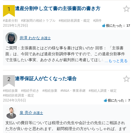
1
遺産分割申し立て書の主張書面の書き方
#遺産分割
#家族間の相続トラブル
#相続財産調査・鑑定
#調停
2019年1月29日
役にたった
17
井澤 わかな
弁護士
ご質問：主張書面とはどの様な事を書けば良いのか 回答： 「主張書
面」は、今回であれば遺産分割調停事件ですので、この遺産分割事件
で主張したい事実、あかささんが裁判所に考慮してほしいと思う、亡
くなった方・あかささん・お姉さん間の事情などを記入することにな
ります。 もし、主張したい事実や考慮してほしい事情に関連して
資料を持っているようであれば、主張書面とは別で提出できます。も
2
連帯保証人が亡くなった場合
し、お姉さんに見られたくないような資料がある場合、「非開示の希
望に関する申出書」と共に提出することも考えられます。 ご質問：書
#相続放棄
#相続手続き
#相続放棄
#M&A・事業承継
#相続人調査・確定
いた方が良い事と書かない方が良い事 回答： お姉さんが申立書の「申
#相続財産調査・鑑定
2024年3月6日
役にたった
7
立ての趣旨」のところに書いている遺産の分け方に対して意見があれ
ば、まずそれを書くとよいです。 次に「申立ての理由」のところに、
泉 亮介
なぜ調停を申し立てたのか(例えば、あかささんと話合いが出来ない／
弁護士
決裂した、など)や亡くなった方・あかささん・お姉さん間の事情やい
支払いの費目等については税理士の先生や会計士の先生にご相談され
きさつなどが書かれていると思うので、あかささんから見てそれは違
た方が良いかと思われます。 顧問税理士の方がいらっしゃれば、まず
うと感じるところは、どのように違うのか、など書くとよいです。 そ