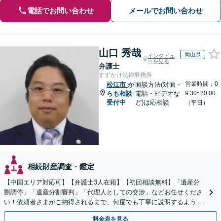
電話でお問い合わせ
メールでお問い合わせ
山口 秀哉
岡山県
インタビュ
ーを見る
弁護士
すずかけ法律事務所
営業時間：0
松江市
か
面談方法(対面・
らも相談
電話・ビデオな
9:30~20:00
受付中
ど)は応相談
（平日）
相続財産調査・鑑定
【中国エリア対応可】【弁護士3人在籍】【初回相談無料】「遺産分
割調停」「遺産分割審判」「代理人としての交渉」などお任せくださ
い！依頼者さまがご納得されるまで、何度でも丁寧に説明するよう心
掛けています【土日祝／夜間対応可】【当日／電話相談可】
料金表を見る