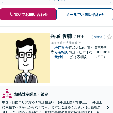
電話でお問い合わせ
メールでお問い合わせ
兵頭 俊輔
弁護士
愛媛県
きぼう綜合法律事務所
営業時間：0
松江市
か
面談方法(対面・
らも相談
電話・ビデオな
9:00~18:00
受付中
ど)は応相談
（平日）
相続財産調査・鑑定
中国・四国エリア対応！電話相談OK【弁護士歴17年以上】「弁護士
に依頼すべきかわからなくても」まずはご連絡ください【出張相談
可】訴訟・調停・審判など、複雑な事案の豊富な解決実績あり【初回