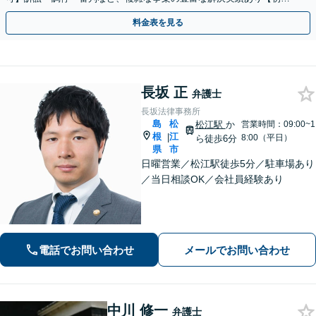
相談無料】初回面談のみで解決できるケースもあります
料金表を見る
長坂 正
弁護士
長坂法律事務所
島
松
松江駅
か
営業時間：09:00~1
根
江
|
8:00（平日）
ら徒歩6分
県
市
日曜営業／松江駅徒歩5分／駐車場あり
／当日相談OK／会社員経験あり
電話でお問い合わせ
メールでお問い合わせ
中川 修一
弁護士