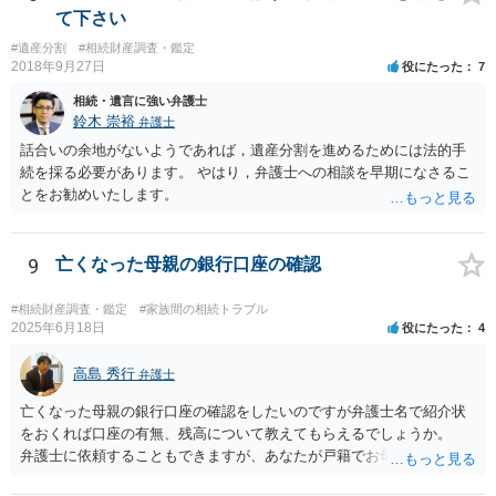
て下さい
#遺産分割
#相続財産調査・鑑定
2018年9月27日
役にたった
7
相続・遺言に強い弁護士
鈴木 崇裕
弁護士
話合いの余地がないようであれば，遺産分割を進めるためには法的手
続を採る必要があります。 やはり，弁護士への相談を早期になさるこ
とをお勧めいたします。
9
亡くなった母親の銀行口座の確認
#相続財産調査・鑑定
#家族間の相続トラブル
2025年6月18日
役にたった
4
高島 秀行
弁護士
亡くなった母親の銀行口座の確認をしたいのですが弁護士名で紹介状
をおくれば口座の有無、残高について教えてもらえるでしょうか。
弁護士に依頼することもできますが、あなたが戸籍でお母さんの相続
人であり、相続人本人であることなどを証明すれば、口座の有無や残