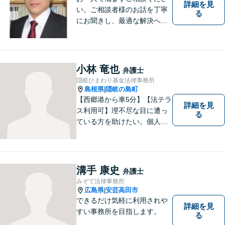
詳細を見
い。ご相談者様のお話を丁寧
る
にお聞きし、最適な解決へと
導きます。
小林 竜也
弁護士
隠岐ひまわり基金法律事務所
島根県
隠岐の島町
|
【西郷港から車5分】【法テラ
詳細を見
ス利用可】理不尽な目に遭っ
る
ている方を助けたい。個人・
法人問わず、あらゆる問題を
解決いたします。お一人で抱
え込むことなく、まずはお気
軽にご相談ください。【電話
溝手 康史
弁護士
相談可】
みぞて法律事務所
広島県
安芸高田市
|
できるだけ気軽に利用されや
詳細を見
すい事務所を目指します。
る