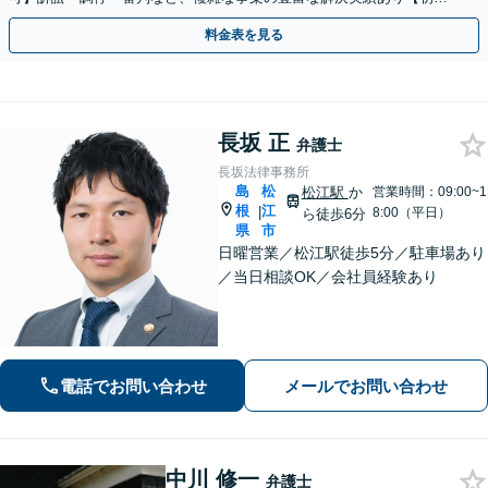
相談無料】初回面談のみで解決できるケースもあります
料金表を見る
長坂 正
弁護士
長坂法律事務所
島
松
松江駅
か
営業時間：09:00~1
根
江
|
8:00（平日）
ら徒歩6分
県
市
日曜営業／松江駅徒歩5分／駐車場あり
／当日相談OK／会社員経験あり
電話でお問い合わせ
メールでお問い合わせ
中川 修一
弁護士