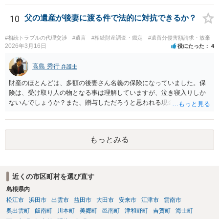
す。 ２） 場合によっては、介護や被後見人の財産の処分等に関して、
後見人から相談があることも考えられます。 また、お祖母さんがお亡
10
父の遺産が後妻に渡る件で法的に対抗できるか？
くなりになった場合、相続人となる可能性がありますが、 その場合は
相続放棄されれば問題ありません。 ３） 完全に拒否する方法はないか
#相続トラブルの代理交渉
#遺言
#相続財産調査・鑑定
#遺留分侵害額請求・放棄
もしれませんが、 関わりを持ちたくないとのことでしたら、親族の意
2026年3月16日
役にたった
4
見書にその旨を記載して提出しておけば良いかも知れません。 後見人
としても、関わりを拒否している親族にあえて連絡をしてくる可能性
高島 秀行
弁護士
は低いと考えられます。 以上、ご参考になさってください。
財産のほとんどは、多額の後妻さん名義の保険になっていました。保
険は、受け取り人の物となる事は理解していますが、泣き寝入りしか
ないんでしょうか？また、贈与しただろうと思われる現金の引き出し
も数年ありました。この現金についても泣き寝入りしかないんでしょ
うか？ 保険は原則として受取人のものですが、遺産全体での保険金
の割合が高い場合、掛け金が一括払いで、保険金が掛け金の額と同様
もっとみる
の額の場合などは特別受益として遺留分の対象となる可能性がありま
す。 多額の現金の引き出しは、相手に渡ったかどうか、そのとき父
の判断能力など事情によります。 弁護士に面談で詳しい事情を話し
て相談された方がよいと思います。
近くの市区町村を選び直す
島根県内
松江市
浜田市
出雲市
益田市
大田市
安来市
江津市
雲南市
奥出雲町
飯南町
川本町
美郷町
邑南町
津和野町
吉賀町
海士町