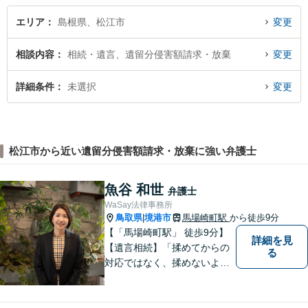
エリア
島根県、松江市
変更
相談内容
相続・遺言、遺留分侵害額請求・放棄
変更
詳細条件
未選択
変更
松江市から近い遺留分侵害額請求・放棄に強い弁護士
魚谷 和世
弁護士
WaSay法律事務所
鳥取県
境港市
馬場崎町駅
から徒歩9分
|
【「馬場崎町駅」 徒歩9分】
詳細を見
【遺言相続】「揉めてからの
る
対応ではなく、揉めないよう
にする」ことを目指す弁護士
です。 お客様の気持ちに寄り
添い、柔軟かつスムーズな解