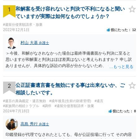
1
和解案を受け容れないと判決で不利になると聞い
ていますが実際は如何なものでしょうか？
#遺留分侵害額請求・放棄
2022年12月1日
役にたった
12
村山 大基
弁護士
＞今後、和解がなされなかった場合は最終準備書面から判決に至ると
思いますが和解案と判決はほぼ差異はないと考えられますか？ 申し訳
ありませんが、具体的な訴訟の内容が分からないため、 何とも回答が
難しい、といわざるを得ません。 繰り返しになりますが、事情をよく
わかっている代理人弁護士に聞くか、 訴訟資料を持って面談相談に行
ってみましょう。 その上で、一般論として回答するなら、和解案と判
2
公正証書遺言書を無効にする事は出来ないか、ご
決は（ケースによって程度の差はあっても）食い違うことが多いで
相談したいです。
す。 金額は適当ですが、例えば判決で１００万円支払え、という結論
#遺言の真偽鑑定・遺言無効
#成年後見(生前の財産管理)
#遺言
になりそうな場合、 そのまま１００万円を和解案として提示しても、
#家族間の相続トラブル
#調停
#遺留分侵害額請求・放棄
判決と変わらないなら払う側としてはあまり和解に応じようという気
2024年7月18日
役にたった
8
にはなりにくいです。 他方で、７０万円で和解を提示した場合、 「こ
のまま判決で１００万円支払いとなるより、７０万円でまとめた方が
高島 秀行
弁護士
マシ」ということで、 合意の可能性が出てきます。 応じるかどうか
は、判決になったらどうなりそうか、という点についての検討が不可
印鑑登録が代理でなされたとしても、母が公証役場に行って その内容