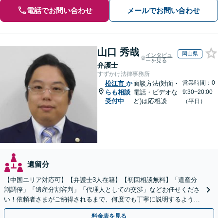
電話でお問い合わせ
メールでお問い合わせ
山口 秀哉
岡山県
インタビュ
ーを見る
弁護士
すずかけ法律事務所
営業時間：0
松江市
か
面談方法(対面・
らも相談
電話・ビデオな
9:30~20:00
受付中
ど)は応相談
（平日）
遺留分
【中国エリア対応可】【弁護士3人在籍】【初回相談無料】「遺産分
割調停」「遺産分割審判」「代理人としての交渉」などお任せくださ
い！依頼者さまがご納得されるまで、何度でも丁寧に説明するよう心
掛けています【土日祝／夜間対応可】【当日／電話相談可】
料金表を見る