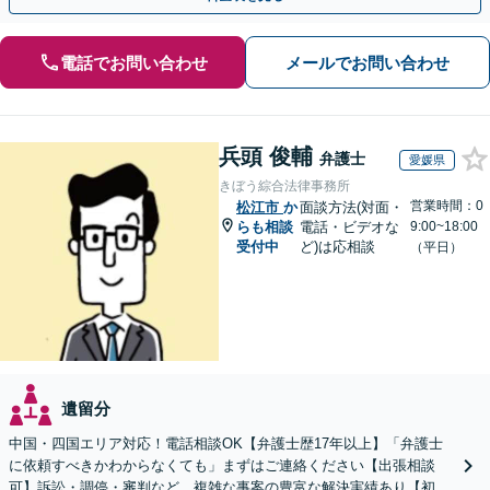
電話でお問い合わせ
メールでお問い合わせ
兵頭 俊輔
弁護士
愛媛県
きぼう綜合法律事務所
営業時間：0
松江市
か
面談方法(対面・
らも相談
電話・ビデオな
9:00~18:00
受付中
ど)は応相談
（平日）
遺留分
中国・四国エリア対応！電話相談OK【弁護士歴17年以上】「弁護士
に依頼すべきかわからなくても」まずはご連絡ください【出張相談
可】訴訟・調停・審判など、複雑な事案の豊富な解決実績あり【初回