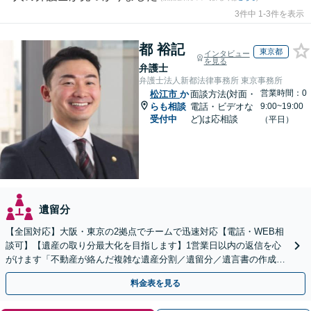
3件中 1-3件を表示
都 裕記
東京都
インタビュー
を見る
弁護士
弁護士法人新都法律事務所 東京事務所
営業時間：0
松江市
か
面談方法(対面・
らも相談
電話・ビデオな
9:00~19:00
受付中
ど)は応相談
（平日）
遺留分
【全国対応】大阪・東京の2拠点でチームで迅速対応【電話・WEB相
談可】【遺産の取り分最大化を目指します】1営業日以内の返信を心
がけます「不動産が絡んだ複雑な遺産分割／遺留分／遺言書の作成・
執行／事業承継など、お任せください」【休日相談あり】
料金表を見る