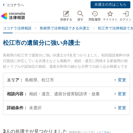
弁護士の方はこちら
ココナラへ
投稿する
探す
閲覧履歴
マイリスト
ログイン
ココナラ法律相談
島根県で法律相談できる弁護士
松江市で法律相談で
松江市の遺留分に強い弁護士
島根県の松江市で遺留分に強い弁護士が3名見つかりました。初回面談無料や休
日面談に対応している弁護士なども掲載中。相続・遺言に関係する家族間の相
続トラブルや認知症の相続、遺産分割等の細かな分野での絞り込み検索もでき
便利です。特に長坂法律事務所の長坂 正弁護士やなかがわ法律事務所の中川 修
一弁護士、松江桜法律事務所の永野 茜弁護士のプロフィール情報や弁護士費
エリア
島根県、松江市
変更
用、強みなどが注目されています。『松江市で土日や夜間に発生した遺留分の
トラブルを今すぐに弁護士に相談したい』『遺留分のトラブル解決の実績豊富
相談内容
相続・遺言、遺留分侵害額請求・放棄
変更
な近くの弁護士を検索したい』『初回相談無料で遺留分を法律相談できる松江
市内の弁護士に相談予約したい』などでお困りの相談者さんにおすすめです。
詳細条件
未選択
変更
3
人の弁護士が見つかりました
(検索結果について詳しくは
こちら
)