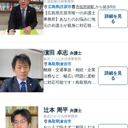
三浦益隆法律事務所
す。 お気軽にお問い合わせく
広島県
庄原市
市役所前駅
から徒歩5分
|
ださい。
【広島県庄原市唯一の弁護士
詳細を見
事務所】あなたのお悩みに地
る
元の弁護士が親身に対応致し
ます。
濵田 卓志
弁護士
倉吉うつぶき法律事務所
鳥取県
倉吉市
|
離婚・交通事故・相続・企業
詳細を見
法務など、幅広い問題に柔軟
る
に対応可能です！鳥取県内の
皆さまのお役に立てるよう尽
力いたします。「こんな相談
をしてもいいのか」と迷われ
ている方も、お気軽にご相談
辻本 周平
弁護士
ください！【駐車場有】
倉吉ひかり法律事務所
鳥取県
倉吉市
|
お一人で悩まずご相談くださ