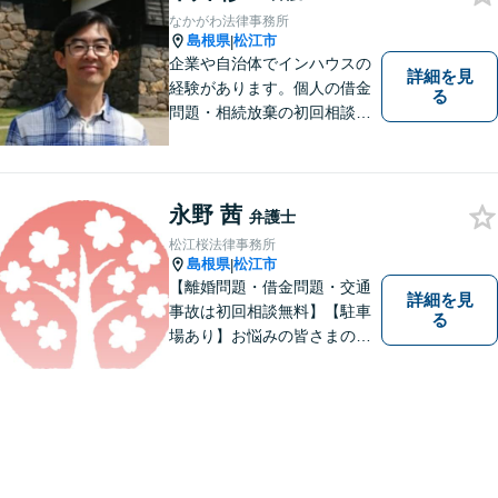
なかがわ法律事務所
島根県
松江市
|
企業や自治体でインハウスの
詳細を見
経験があります。個人の借金
る
問題・相続放棄の初回相談
（面談相談）は無料です。
永野 茜
弁護士
松江桜法律事務所
島根県
松江市
|
【離婚問題・借金問題・交通
詳細を見
事故は初回相談無料】【駐車
る
場あり】お悩みの皆さまの気
持ちに寄り添って、一緒に解
決していけるように努めてま
いりたいと思います。丁寧な
説明で適切かつ迅速な解決を
目指します。