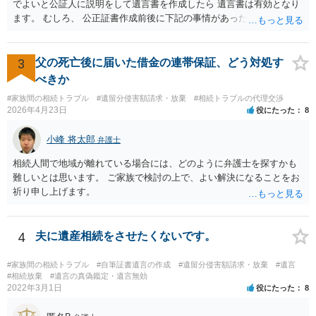
欠ですので、 初めに述べた通り、代理人と相談するか、資料を持って
でよいと公証人に説明をして遺言書を作成したら 遺言書は有効となり
面談相談に行ってみることをお勧めします。
ます。 むしろ、 公正証書作成前後に下記の事情があったことが証明で
きれば判断能力がなく 無効だったと主張することが可能です。 翌年1
月に携帯が新しくなった母からの第一声は「ここにいたら殺される」
「面会に来てくれ」で、長男に聞くと「面会は出来ない。俺は携帯電
3
父の死亡後に届いた借金の連帯保証、どう対処す
話の使い方を教える為に会っている」「母の話は聞かなくて良い」と
べきか
電話が切れました。その後の電話でも「食事に毒が入っている」「体
#家族間の相続トラブル
#遺留分侵害額請求・放棄
#相続トラブルの代理交渉
にチップが埋められている」等、おかしかったです。 当時の診療記
2026年4月23日
役にたった
8
録、介護認定の資料、介護記録を取得して 弁護士に面談で相談された
方がよいと思います。
小峰 将太郎
弁護士
相続人間で地域が離れている場合には、どのように弁護士を探すかも
難しいとは思います。 ご家族で検討の上で、よい解決になることをお
祈り申し上げます。
4
夫に遺産相続をさせたくないです。
#家族間の相続トラブル
#自筆証書遺言の作成
#遺留分侵害額請求・放棄
#遺言
#相続放棄
#遺言の真偽鑑定・遺言無効
2022年3月1日
役にたった
8