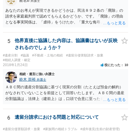
匿名B
弁護士
あなたのお考えが実現できるかどうかは、民法８９２条の「廃除」の
請求を家庭裁判所で認めてもらえるかどうか、です。「廃除」の理由
となる事実関係は、「虐待」をうけたか、「重大な侮辱」を受けた
か、推定相続人たる夫に「その他著しい非行」があったか否かです。
「廃除」は遺言でも可能です（民法８９３条）。 弁護士に具体的な事
情を話して相談して、「廃除」が可能か、実際に法律相談を受けるこ
5
他界直後に協議した内容は、協議書はないが反映
とをお勧めします。
されるのでしょうか？
#遺産分割
#協議
#不動産・土地の相続
#遺留分侵害額請求・放棄
#相続人調査・確定
2018年1月24日
役にたった
10
相続・遺言に強い弁護士
鈴木 崇裕
弁護士
ＡＢＣ間の遺産分割協議に基づく現実の分割（たとえば預金の解約）
がなされていないことを前提として回答いたします。 ＡＢＣ間の遺産
分割協議は，法律上（建前上）は，口頭で合意に至ったものであって
も有効です。 しかし，口頭で合意したことを立証する方法がありませ
ん。 また，不動産の名義を移転するためには，遺産分割協議書への署
名捺印を得る必要があります。 したがって，残念ながら，「ＡＢＣ間
6
遺留分請求における問題と対応について
の遺産分割協議が有効に成立している」という前提に基づく主張は困
難と思われます。 「ＡＢＣ間の遺産分割協議は未了のまま，ＡとＢが
#遺留分侵害額請求・放棄
#家族間の相続トラブル
#成年後見(生前の財産管理)