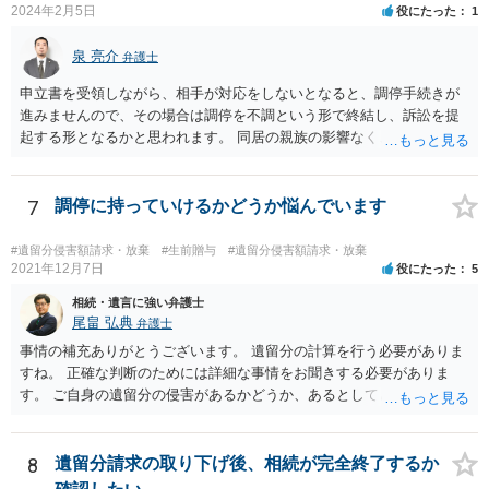
死亡し，二次相続が発生した」という前提に基づいて協議を進める必
2024年2月5日
役にたった
1
要があります。 もちろん，Ｃの立場としては，ＡＢＣ間の遺産分割協
議の内容を前提とした主張をすることが最も有利ですが，ＡＢの相続
泉 亮介
弁護士
人は応じない姿勢を示していることから，実現は困難だと思います。
申立書を受領しながら、相手が対応をしないとなると、調停手続きが
主張としては維持しつつも，現実的な解決方法（遺産分割協議の落と
進みませんので、その場合は調停を不調という形で終結し、訴訟を提
しどころ）としては，譲歩することを甘受しなければならないかもし
起する形となるかと思われます。 同居の親族の影響なく、というのは
れません。
難しいでしょう。ただ、裁判や調停の中では主張等が書面で残るた
め、後からひっくり返すということは難しくなってくるかと思われま
す。 公開相談の場でのご相談については、どうしても限界が出てしま
7
調停に持っていけるかどうか悩んでいます
うため、一度個別にご相談をされることをお勧めいたします。
#遺留分侵害額請求・放棄
#生前贈与
#遺留分侵害額請求・放棄
2021年12月7日
役にたった
5
相続・遺言に強い弁護士
尾畠 弘典
弁護士
事情の補充ありがとうございます。 遺留分の計算を行う必要がありま
すね。 正確な判断のためには詳細な事情をお聞きする必要がありま
す。 ご自身の遺留分の侵害があるかどうか、あるとしてどの程度の金
額となるかを正確に把握されたいのであれば、一度お近くの弁護士に
相談されるのが良いと思います。
8
遺留分請求の取り下げ後、相続が完全終了するか