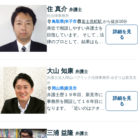
決を目指します。 どんな些細
住 真介
弁護士
なことでもお気軽にご相談く
住法律事務所
ださい。【弁護士歴15年以
鳥取県
米子市
富士見町駅
から徒歩10分
|
上】
身近で相談しやすい弁護士を
詳細を見
目指しています。 そして，法
る
律のプロとして、結果はもち
ろん，解決に至る過程にこだ
わり，質の高いサービスを提
供します。 また，相談者様、
依頼者様の心を理解し，寄り
大山 知康
弁護士
添いながら問題い解決のサポ
弁護士法人岡山パブリック法律事務所 ゆずりは新見支
ートを心がけています。
所
岡山県
新見市
|
弁護士歴１９年目、新見市に
詳細を見
事務所を開設して１６年目に
る
なります。 「近いのはクオリ
ティ」をモットーに、地元の
皆さまに距離的にも精神的に
も「近い」法律事務所となれ
三浦 益隆
弁護士
るよう職員一同頑張っていま