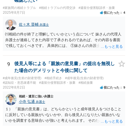
確認したい
#家族間の相続トラブル
#相続トラブルの代理交渉
#遺留分侵害額請求・放棄
2025年8月7日
役にたった
4
佐々木 晋輔
弁護士
⑴相続の件が終了と理解していいかという点について 妹さんの代理人
弁護士が連絡してきた内容で了承されるのであれば、その内容を書面
で残しておくべきです。 具体的には、 ①妹さんの弁護士に対して、連
絡してきた内容（遺留分請求は取り下げる、唯一執行されていない母
の預金を振り込めば終了など）を記載した合意書等の書面を作成して
もらう。 ②相談者様はその書面の内容をしっかり確認する。納得でき
9
後見人等による「親族の意見書」の提出を無視し
ない部分があれば、説明を求めたり、修正を求める。 なお、相続に
た場合のデメリットと今後に関して
関してお互いに債権債務がないことを確認する旨を記載してもらいま
#成年後見(生前の財産管理)
#相続手続き
#成年後見(生前の財産管理)
しょう。その記載があれば、相続の件は終了となります。 ③合意書等
#認知症・意思疎通不能
#遺留分侵害額請求・放棄
#相続放棄
が納得できる内容になれば、お互いに署名捺印する。 という流れで
2022年8月2日
役にたった
9
す。 合意書等に署名捺印してもいいか不安があるようでしたら、署名
相続・遺言に強い弁護士
捺印する前に、相談者様も別の弁護士に相談して確認してもらうので
小寺 弘通
弁護士
もいいと思います。 ⑵振込先が弁護士宛であることについて 代理人弁
護士の預り口座を振込先とするのはよくあることです。 問題ないと思
１） 「親族の意見書」は、どちらかというと成年後見人をつけること
います。
に反対している親族がいないかや、自ら後見人になりたい親族がいな
いかを調査する意味合いが強いと考えられます。 そのため、ご相談の
ご事情であれば無視してしまっても特に不都合はないと考えられま