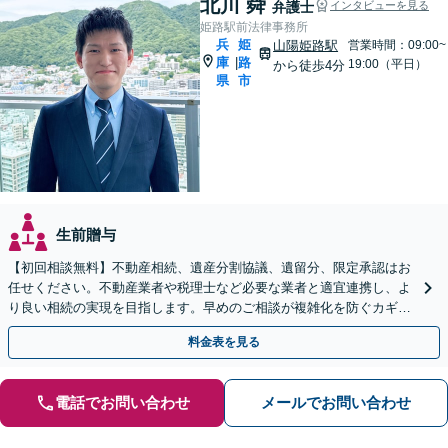
北川 舜
弁護士
インタビューを見る
姫路駅前法律事務所
兵
姫
山陽姫路駅
営業時間：09:00~
庫
路
|
19:00（平日）
から徒歩4分
県
市
生前贈与
【初回相談無料】不動産相続、遺産分割協議、遺留分、限定承認はお
任せください。不動産業者や税理士など必要な業者と適宜連携し、よ
り良い相続の実現を目指します。早めのご相談が複雑化を防ぐカギと
なります【夜間／休日相談可】
料金表を見る
電話でお問い合わせ
メールでお問い合わせ