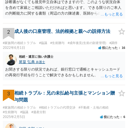
診断書がなくても後見申立自体はできますので、このような状況自体
を含めて家裁とご相談いただければと思います。 できる限りのご本人
の判断能力に関する書類（周辺の方の陳述書、医師からの聴取書等）
を整え、家裁の鑑定を経る前提で鑑定費用の予納金を用意し、申立て
をしていただければそこから先は進むのではないかと存じます。 ま
た、Aさんの意向を酌みすぎるあまりに後見申立ができない状況にして
2
成人後の口座管理、法的根拠と親への説得方法
いる施設の問題もありますので、当該地域の地域包括支援センターに
ご相談されるのもひとつの方法です。
#家族間の相続トラブル
#協議
#生前贈与
#成年後見(生前の財産管理)
#調停
2022年6月1日
役にたった
16
相続・遺言に強い弁護士
尾畠 弘典
弁護士
お聞きする限りの状況であれば、銀行窓口で通帳とキャッシュカード
の再発行手続を行うことで解決できるかもしれません。
3
相続トラブル：兄の未払給与主張とマンション贈
与問題
#家族間の相続トラブル
#相続トラブルの代理交渉
#不動産・土地の相続
#生前贈与
#協議
#遺産分割
2025年2月5日
役にたった
6