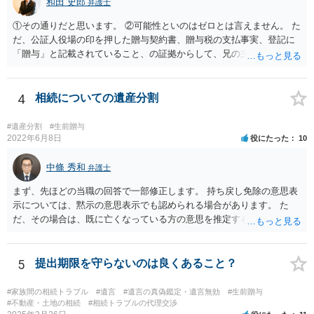
和田 史郎
弁護士
①その通りだと思います。 ②可能性といのはゼロとは言えません。 た
だ、公証人役場の印を押した贈与契約書、贈与税の支払事実、登記に
「贈与」と記載されていること、の証拠からして、兄の主張は通らな
いようには思います。 ③④その通りだと思います。 話し合いで折り合
わなければ、遺産分割調停を申し立てて進めるのがベターのような気
がしますね。
4
相続についての遺産分割
#遺産分割
#生前贈与
2022年6月8日
役にたった
10
中條 秀和
弁護士
まず、先ほどの当職の回答で一部修正します。 持ち戻し免除の意思表
示については、黙示の意思表示でも認められる場合があります。 た
だ、その場合は、既に亡くなっている方の意思を推定することになり
ますので、なかなか立証のハードルは高いと思われます。それゆえ、
持ち戻し免除の意思表示は書面で明確にしておいていただくべきとい
う結論は変わりません。 誤解を与えるような回答でした。失礼しまし
5
提出期限を守らないのは良くあること？
た。 文言については、「〇〇に対する生前贈与による特別受益の持ち
戻しをすべて免除する」というのがオーソドックスなものですが、ご
#家族間の相続トラブル
#遺言
#遺言の真偽鑑定・遺言無効
#生前贈与
心配ならば、弁護士のところに行って、特別受益となりそうな贈与に
#不動産・土地の相続
#相続トラブルの代理交渉