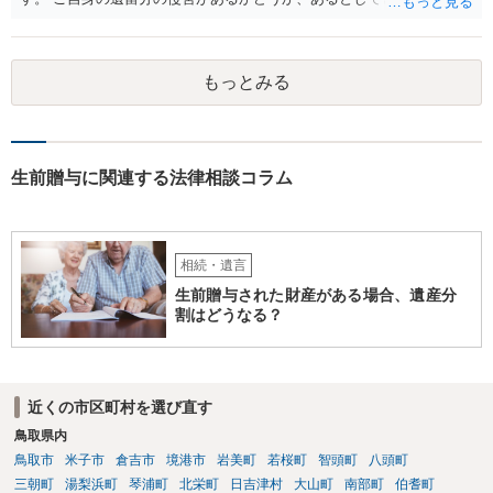
額となるかを正確に把握されたいのであれば、一度お近くの弁護士に
相談されるのが良いと思います。
もっとみる
生前贈与に関連する法律相談コラム
相続・遺言
生前贈与された財産がある場合、遺産分
割はどうなる？
近くの市区町村を選び直す
鳥取県内
鳥取市
米子市
倉吉市
境港市
岩美町
若桜町
智頭町
八頭町
三朝町
湯梨浜町
琴浦町
北栄町
日吉津村
大山町
南部町
伯耆町