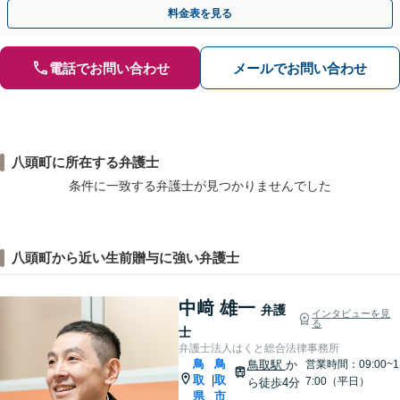
相談無料】初回面談のみで解決できるケースもあります
料金表を見る
電話でお問い合わせ
メールでお問い合わせ
八頭町に所在する弁護士
条件に一致する弁護士が見つかりませんでした
八頭町から近い生前贈与に強い弁護士
中﨑 雄一
弁護
インタビューを見
る
士
弁護士法人はくと総合法律事務所
鳥
鳥
鳥取駅
か
営業時間：09:00~1
取
取
|
7:00（平日）
ら徒歩4分
県
市