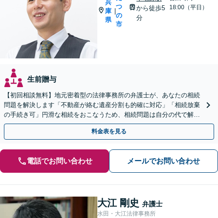
兵
つ
18:00（平日）
から徒歩5
庫
|
の
分
県
市
生前贈与
【初回相談無料】地元密着型の法律事務所の弁護士が、あなたの相続
問題を解決します「不動産が絡む遺産分割も的確に対応」「相続放棄
の手続き可」円滑な相続をおこなうため、相続問題は自分の代で解決
しましょう【完全個室制】【本竜野駅5分】
料金表を見る
電話でお問い合わせ
メールでお問い合わせ
大江 剛史
弁護士
水田・大江法律事務所