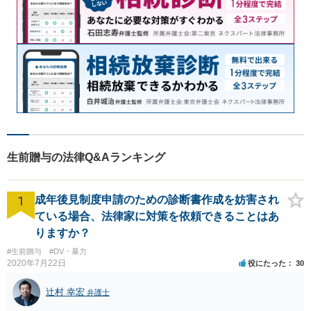
生前贈与の法律Q&Aランキング
1
成年後見制度申請のための診断書作成を妨害され
ている場合、法律家に対策を依頼できることはあ
りますか？
#生前贈与
#DV・暴力
2020年7月22日
役にたった
30
辻村 幸宏
弁護士