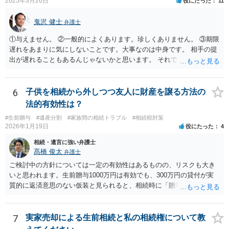
2025年3月26日
役にたった
11
ついて説明した上で、適切な文言についてご相談してみてはいかがで
しょうか。
鬼沢 健士
弁護士
①与えません。 ②一般的によくあります。珍しくありません。 ③期限
遅れをあまりに気にしないことです。大事なのは中身です。 相手の提
出が遅れることもあるんじゃないかと思います。 それでもあなた有利
にはなりません。
6
子供を相続から外しつつ友人に財産を譲る方法の
法的有効性は？
#生前贈与
#遺産分割
#家族間の相続トラブル
#相続税対策
2026年1月19日
役にたった
4
相続・遺言に強い弁護士
髙橋 俊太
弁護士
ご検討中の方針については一定の有効性はあるものの、リスクも大き
いと思われます。生前贈与1000万円は有効でも、300万円の貸付が実
質的に返済意思のない仮装と見られると、相続時に「贈与」と評価さ
れ、子から遺留分侵害額請求を受ける可能性があります。 その他の方
法として考えられるものとしては、 ①信託（家族信託・目的信託） 財
産を信託口に移し、受託者（信頼できる友人や専門職）に管理させ、
7
実家売却による生前相続と私の相続権について教
・生存中はあなたの生活費・介護費に優先充当 ・残余を友人や慈善団