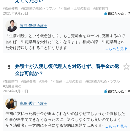
えてください
体へ と使途を厳格に指定。相続ではなく信託帰属になるため、子の関
#遺産分割
#家族間の相続トラブル
#不動産・土地の相続
#生前贈与
与を大きく排除できます。 ②遺言＋生命保険の組合せ 生活資金は手元
2025年9月25日
役にたった
7
に残し、余剰資金で受取人を友人・団体にした保険を活用。保険金は
相続財産とは別枠で、遺留分対策にも有効と思われます。 ③負担付死
濵門 俊也
弁護士
因贈与 「介護・見守り等を条件に、死亡時に財産を渡す」契約。条件
不履行なら無効にでき、老後の安心を担保できます。 ④ 寄附予約＋解
「生前相続」という概念はなく、もし売却金をローンに充当するので
除条件 慈善団体への寄附を予約しつつ、資金不足時は解除できる条項
あれば、生前贈与を受けたことになります。相続の際、生前贈与され
を設定。 などがあり得るかと思われます。
た分は持戻しされることになります。
8
弁護士が入院し復代理人も対応せず、着手金の返
金は可能か？
#生前贈与
#遺産分割
#調停
#不動産・土地の相続
#家族間の相続トラブル
#売掛金回収
2024年9月30日
役にたった
8
高島 秀行
弁護士
最初に支払った着手金が返金されないのはなぜでしょうか？依頼した
仕事が途中でできなくなったのに、返金しなくても良いのでしょう
か？消費者が一方的に不利になる契約は無効ではありませんか？
着手金は、前の弁護士が倒れるまでにやった仕事に応じて清算する義