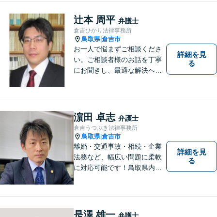
辻本 周平
弁護士
倉吉ひかり法律事務所
鳥取県
倉吉市
|
お一人で悩まずご相談くださ
詳細を見
い。ご相談者様のお話を丁寧
る
にお聞きし、最適な解決へと
導きます。
濵田 卓志
弁護士
倉吉うつぶき法律事務所
鳥取県
倉吉市
|
離婚・交通事故・相続・企業
詳細を見
法務など、幅広い問題に柔軟
る
に対応可能です！鳥取県内の
皆さまのお役に立てるよう尽
力いたします。「こんな相談
をしてもいいのか」と迷われ
ている方も、お気軽にご相談
是澤 雄一
弁護士