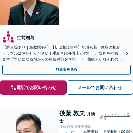
生前贈与
【駐車場あり｜鳥取駅4分】【初回相談無料】地域密着｜鳥取の相続
トラブルはお任せください！手続きは弁護士が代行し、負担を軽減し
ます「争いになる前からの相続対策をサポート」相続人それぞれの立
場を尊重し、冷静に対立の解消を目指します。
料金表を見る
電話でお問い合わせ
メールでお問い合わせ
後藤 敦夫
弁護
インタビューを見
る
士
後藤敦夫法律事務所
た
本竜野駅
営業時間：09:00~