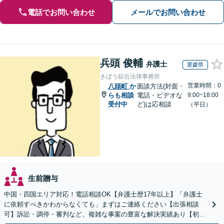
電話でお問い合わせ
メールでお問い合わせ
兵頭 俊輔
弁護士
愛媛県
きぼう綜合法律事務所
営業時間：0
八頭町
か
面談方法(対面・
らも相談
電話・ビデオな
9:00~18:00
受付中
ど)は応相談
（平日）
生前贈与
中国・四国エリア対応！電話相談OK【弁護士歴17年以上】「弁護士
に依頼すべきかわからなくても」まずはご連絡ください【出張相談
可】訴訟・調停・審判など、複雑な事案の豊富な解決実績あり【初回