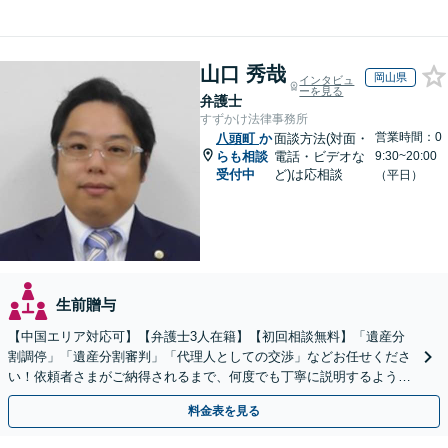
山口 秀哉
岡山県
インタビュ
ーを見る
弁護士
すずかけ法律事務所
営業時間：0
八頭町
か
面談方法(対面・
らも相談
電話・ビデオな
9:30~20:00
受付中
ど)は応相談
（平日）
生前贈与
【中国エリア対応可】【弁護士3人在籍】【初回相談無料】「遺産分
割調停」「遺産分割審判」「代理人としての交渉」などお任せくださ
い！依頼者さまがご納得されるまで、何度でも丁寧に説明するよう心
掛けています【土日祝／夜間対応可】【当日／電話相談可】
料金表を見る