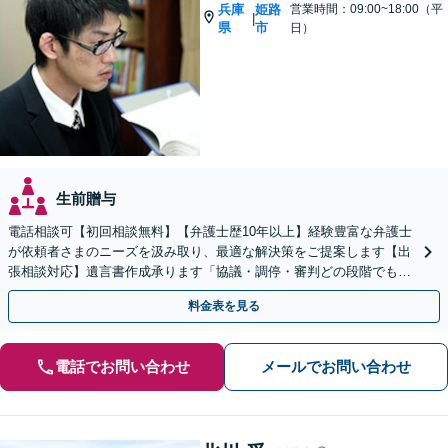
兵庫
姫路
営業時間：09:00~18:00（平
|
県
市
日）
生前贈与
電話相談可【初回相談無料】【弁護士歴10年以上】経験豊富な弁護士
が依頼者さまのニーズを汲み取り、最適な解決策をご提案します【出
張相談対応】遺言書作成承ります「協議・調停・審判どの段階でも相
談OK」【分割・後払い利用可】【ビデオ面談あり】
料金表を見る
電話でお問い合わせ
メールでお問い合わせ