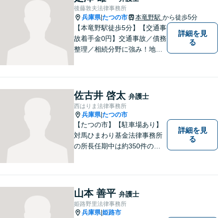
ください！【駐車場有】
後藤敦夫法律事務所
兵庫県
たつの市
本竜野駅
から徒歩5分
|
【本竜野駅徒歩5分】【交通事
詳細を見
故着手金0円】交通事故／債務
る
整理／相続分野に強み！地域
密着の弁護士2名が、皆様の問
題を解決すべく尽力します。
見通しをわかりやすく説明
し、不安にならない弁護を心
佐古井 啓太
弁護士
がけております。【初回無料
西はりま法律事務所
相談】
兵庫県
たつの市
|
【たつの市】【駐車場あり】
詳細を見
対馬ひまわり基金法律事務所
る
の所長任期中は約350件のご
相談を受け、地域に根ざした
法的支援に取り組んできた実
績があります。 このたび、生
まれ育った西播磨の地で新た
山本 善平
弁護士
に開業し、皆さまのお力にな
姫路野里法律事務所
れるよう努めてまいります。
兵庫県
姫路市
|