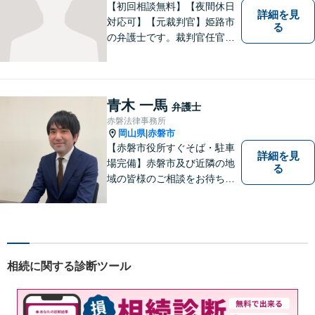
【初回相談無料】【夜間休日
詳細を見
対応可】【元裁判官】姫路市
る
の弁護士です。裁判官任官２
０年で培った経験を生かした
弁護を展開します。ぜひ一度
ご相談ください。
青木 一馬
弁護士
赤磐法律事務所
岡山県
赤磐市
|
【赤磐市役所すぐそば・駐車
詳細を見
場完備】赤磐市及び近隣の地
る
域の皆様のご相談をお待ちし
ております。
相続に関する診断ツール