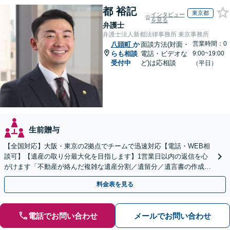
都 裕記
東京都
インタビュー
を見る
弁護士
弁護士法人新都法律事務所 東京事務所
営業時間：0
八頭町
か
面談方法(対面・
らも相談
電話・ビデオな
9:00~19:00
受付中
ど)は応相談
（平日）
生前贈与
【全国対応】大阪・東京の2拠点でチームで迅速対応【電話・WEB相
談可】【遺産の取り分最大化を目指します】1営業日以内の返信を心
がけます「不動産が絡んだ複雑な遺産分割／遺留分／遺言書の作成・
執行／事業承継など、お任せください」【休日相談あり】
料金表を見る
電話でお問い合わせ
メールでお問い合わせ