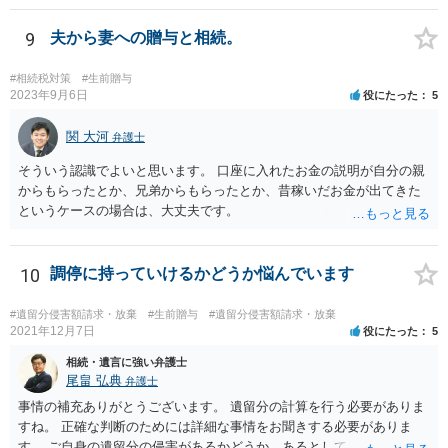
務があると思います。 倒れた弁護士が所属する弁護士会に相談さ
れた方がよいと思います。 倒れた弁護士は脳梗塞で倒れたようで
9
夫から妻への贈与と相続。
すが、 判断能力があり、復代理を倒れた弁護士の判断で復代理を
選任したのか 即ち、復代理人の選任は有効なのかという問題もあ
#相続税対策
#生前贈与
ると思います。
2023年9月6日
役にたった
5
関 大河
弁護士
そういう認識でよいと思います。 口座に入れたお金の説明が自分の親
からもらったとか、兄弟からもらったとか、昔稼いだお金が出てきた
というケースの場合は、大丈夫です。
10
調停に持っていけるかどうか悩んでいます
#遺留分侵害額請求・放棄
#生前贈与
#遺留分侵害額請求・放棄
2021年12月7日
役にたった
5
相続・遺言に強い弁護士
尾畠 弘典
弁護士
事情の補充ありがとうございます。 遺留分の計算を行う必要がありま
すね。 正確な判断のためには詳細な事情をお聞きする必要がありま
す。 ご自身の遺留分の侵害があるかどうか、あるとしてどの程度の金