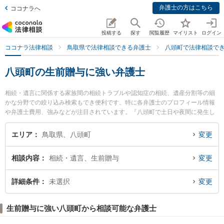
弁護士の方はこちら
ココナラへ
投稿する
探す
閲覧履歴
マイリスト
ログイン
ココナラ法律相談
鳥取県で法律相談できる弁護士
八頭町で法律相談で
八頭町の生前贈与に強い弁護士
相続・遺言に関係する家族間の相続トラブルや認知症の相続、遺産分割等の細
かな分野での絞り込み検索もでき便利です。特に各弁護士のプロフィール情報
や弁護士費用、強みなどが注目されています。『八頭町で土日や夜間に発生し
た生前贈与のトラブルを今すぐに弁護士に相談したい』『生前贈与のトラブル
解決の実績豊富な近くの弁護士を検索したい』『初回相談無料で生前贈与を法
エリア
鳥取県、八頭町
変更
律相談できる八頭町内の弁護士に相談予約したい』などでお困りの相談者さん
におすすめです。
相談内容
相続・遺言、生前贈与
変更
詳細条件
未選択
変更
生前贈与に強い八頭町から相談可能な弁護士