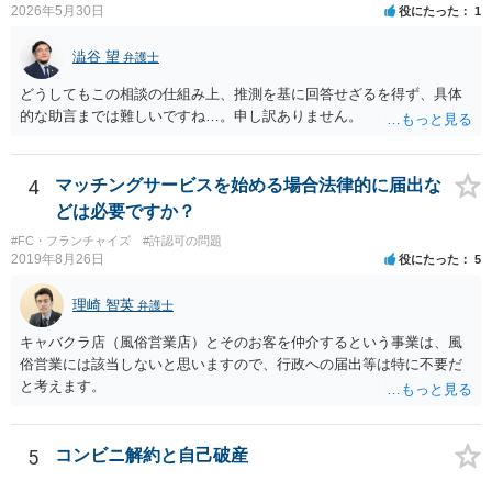
2026年5月30日
役にたった
1
澁谷 望
弁護士
どうしてもこの相談の仕組み上、推測を基に回答せざるを得ず、具体
的な助言までは難しいですね…。申し訳ありません。
4
マッチングサービスを始める場合法律的に届出な
どは必要ですか？
#FC・フランチャイズ
#許認可の問題
2019年8月26日
役にたった
5
理崎 智英
弁護士
キャバクラ店（風俗営業店）とそのお客を仲介するという事業は、風
俗営業には該当しないと思いますので、行政への届出等は特に不要だ
と考えます。
5
コンビニ解約と自己破産