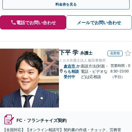
式の相続／誹謗中傷対策／不動産問題まで幅広く対応！
料金表を見る
電話でお問い合わせ
メールでお問い合わせ
下平 学
弁護士
長野県
ミカタ弁護士法人 飯田事務所
営業時間：0
倉吉市
か
面談方法(対面・
らも相談
電話・ビデオな
8:30~23:00
受付中
ど)は応相談
（平日）
FC・フランチャイズ契約
【全国対応】【オンライン相談可】契約書の作成・チェック、労務管