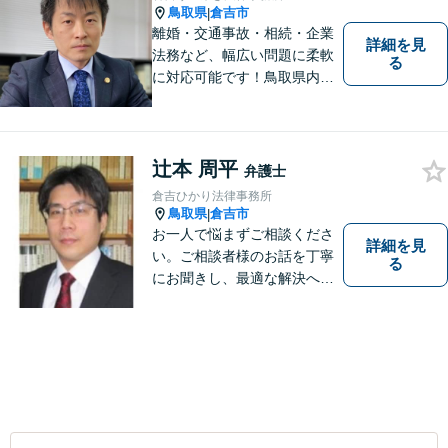
鳥取県
倉吉市
|
離婚・交通事故・相続・企業
詳細を見
法務など、幅広い問題に柔軟
る
に対応可能です！鳥取県内の
皆さまのお役に立てるよう尽
力いたします。「こんな相談
をしてもいいのか」と迷われ
ている方も、お気軽にご相談
辻本 周平
弁護士
ください！【駐車場有】
倉吉ひかり法律事務所
鳥取県
倉吉市
|
お一人で悩まずご相談くださ
詳細を見
い。ご相談者様のお話を丁寧
る
にお聞きし、最適な解決へと
導きます。