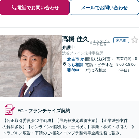
電話でお問い合わせ
メールでお問い合わせ
髙橋 佳久
東京都
インタビュ
ーを見る
弁護士
渋谷ブレイン法律事務所
営業時間：0
倉吉市
か
面談方法(対面・
らも相談
電話・ビデオな
9:00~18:00
受付中
ど)は応相談
（平日）
FC・フランチャイズ契約
【公正取引委員会12年勤務】【最高裁決定獲得実績】【企業法務案件
の解決多数】【オンライン相談対応・土日祝可】事業・株式・取引の
トラブル／広告・下請のご相談／コンプラ整備等企業法務に強み。株