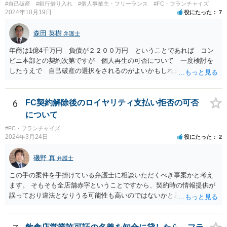
#自己破産
#銀行借り入れ
#個人事業主・フリーランス
#FC・フランチャイズ
2024年10月19日
役にたった
7
森田 英樹
弁護士
年商は1億4千万円 負債が２２００万円 ということであれば コン
ビニ本部との契約次第ですが 個人再生の可否について 一度検討を
したうえで 自己破産の選択をされるのがよいかもしれません。 ネッ
トで 直接勧誘することは できません。 貴殿から ご連絡があれ
ば 対応が可能な案件だと存じます。 早急に 弁護士に相談されるの
が良いケースです。
6
FC契約解除後のロイヤリティ支払い拒否の可否
について
#FC・フランチャイズ
2024年3月24日
役にたった
2
磯野 真
弁護士
この手の案件を手掛けている弁護士に相談いただくべき事案かと考え
ます。 そもそも全店舗赤字ということですから、契約時の情報提供が
誤っており違法となりうる可能性も高いのではないかと思われます。
解除後の期間分のロイヤリティの請求を退け、場合によっては、こち
らから本部に対して請求をしていくことも検討すべきかと考えます。