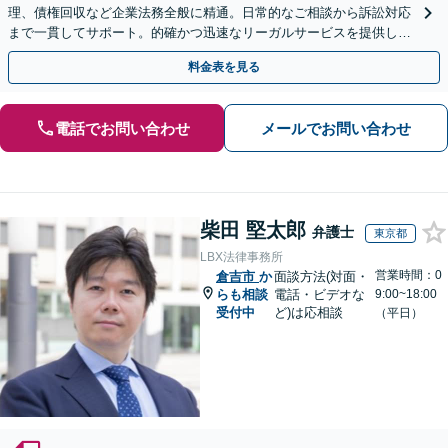
理、債権回収など企業法務全般に精通。日常的なご相談から訴訟対応
まで一貫してサポート。的確かつ迅速なリーガルサービスを提供しま
す。【初回相談無料】【休日・夜間相談可】
料金表を見る
電話でお問い合わせ
メールでお問い合わせ
柴田 堅太郎
弁護士
東京都
LBX法律事務所
営業時間：0
倉吉市
か
面談方法(対面・
らも相談
電話・ビデオな
9:00~18:00
受付中
ど)は応相談
（平日）