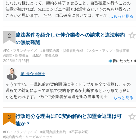
になにな様にとって、契約を終了させること、自己破産を行うことの
決意が強ければ、先にコンビニ本部とお話するというのもあり得ると
ころかと思います。 ただ、自己破産においては、すべての債権者を公
平に扱う必要がある為保証人がついている借入についても別異に取り
扱うことが出来ないという点や財産の移転内容や時期によっては取り
戻す必要が出てくる等一定のリスクもございますので、もし契約を継
2
違法案件を紹介した仲介業者への請求と違法契約
続するという選択肢がおありであれば、先に自己破産の相談というの
の無効確認
が適切かと思われます。 契約解約のご意思が固いところであれば、リ
#FC・フランチャイズ
#雇用契約書・就業規則作成
#スタートアップ・新規事業
スクを踏まえて進むしかないかと思いますので、本部との話が先であ
#病院・医療業界
#M&A・事業承継
っても問題ないかと思います。
2025年2月26日
役にたった
4
泉 亮介
弁護士
そうですね。一旦以前の契約関係に伴うトラブルを全て清算し、その
過程での対応によって新規で契約をするか判断するという形でも良い
かと思われます。 仮に仲介業者が返還を拒み当事者同士での解決が困
難となった場合は個別に弁護士に相談されると良いでしょう。
3
行政処分を理由にFC契約解約と加盟金返還は可
能か？
#FC・フランチャイズ
#顧問弁護士契約
#不祥事対応
#契約書作成・リーガルチェック