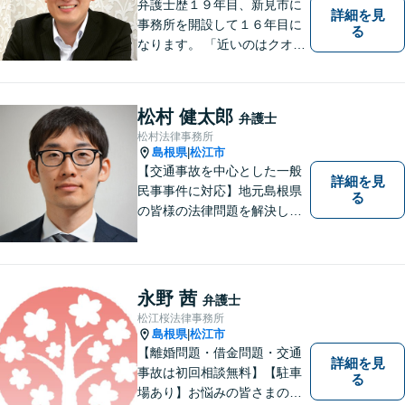
弁護士歴１９年目、新見市に
詳細を見
事務所を開設して１６年目に
る
なります。 「近いのはクオリ
ティ」をモットーに、地元の
皆さまに距離的にも精神的に
も「近い」法律事務所となれ
松村 健太郎
弁護士
るよう職員一同頑張っていま
松村法律事務所
す。 お気軽にお問い合わせく
島根県
松江市
|
ださい。
【交通事故を中心とした一般
詳細を見
民事事件に対応】地元島根県
る
の皆様の法律問題を解決し、
明るく活気のある地域づくり
に貢献いたします。法的な解
決だけでなく、依頼者様一人
ひとりの心に寄り添ったサポ
永野 茜
弁護士
ートを心がけております。ま
松江桜法律事務所
ずはお気軽にご相談くださ
島根県
松江市
|
い。
【離婚問題・借金問題・交通
詳細を見
事故は初回相談無料】【駐車
る
場あり】お悩みの皆さまの気