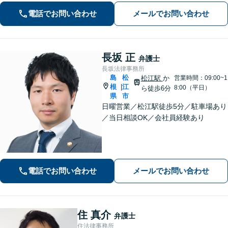
ュニケーションを大切にし、お悩みに
電話でお問い合わせ
メールでお問い合わせ
真摯に寄り添います。どんな些細なこ
とでもまずはお気軽にご相談くださ
い。
長坂 正
弁護士
長坂法律事務所
島
松
松江駅
か
営業時間：09:00~1
根
江
|
8:00（平日）
ら徒歩6分
県
市
日曜営業／松江駅徒歩5分／駐車場あり
／当日相談OK／会社員経験あり
電話でお問い合わせ
メールでお問い合わせ
住 真介
弁護士
住法律事務所