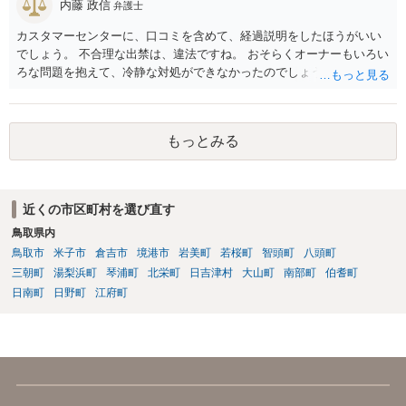
内藤 政信
弁護士
カスタマーセンターに、口コミを含めて、経過説明をしたほうがいい
でしょう。 不合理な出禁は、違法ですね。 おそらくオーナーもいろい
ろな問題を抱えて、冷静な対処ができなかったのでしょう。
もっとみる
近くの市区町村を選び直す
鳥取県内
鳥取市
米子市
倉吉市
境港市
岩美町
若桜町
智頭町
八頭町
三朝町
湯梨浜町
琴浦町
北栄町
日吉津村
大山町
南部町
伯耆町
日南町
日野町
江府町