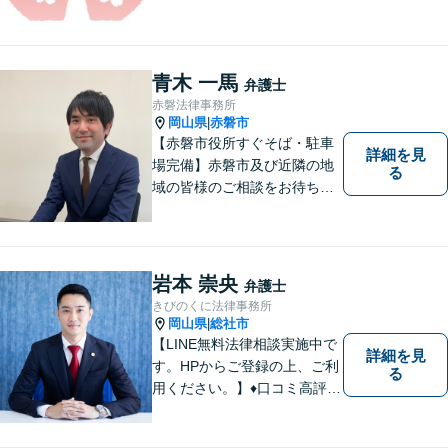
持ちに寄り添って、一緒に解
決していけるように努めてま
いりたいと思います。丁寧な
説明で適切かつ迅速な解決を
青木 一馬
弁護士
目指します。
赤磐法律事務所
岡山県
赤磐市
|
【赤磐市役所すぐそば・駐車
詳細を見
場完備】赤磐市及び近隣の地
る
域の皆様のご相談をお待ちし
ております。
岩本 崇央
弁護士
きびのくに法律事務所
岡山県
総社市
|
【LINE無料法律相談実施中で
詳細を見
す。HPからご登録の上、ご利
る
用ください。】♦口コミ高評価
多数有♦丁寧にお話をお伺いし
ます♦ご相談者・依頼者様の最