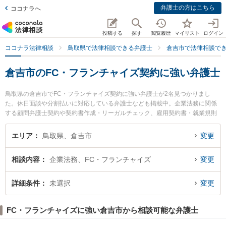
弁護士の方はこちら
ココナラへ
投稿する
探す
閲覧履歴
マイリスト
ログイン
ココナラ法律相談
鳥取県で法律相談できる弁護士
倉吉市で法律相談で
倉吉市のFC・フランチャイズ契約に強い弁護士
鳥取県の倉吉市でFC・フランチャイズ契約に強い弁護士が2名見つかりまし
た。休日面談や分割払いに対応している弁護士なども掲載中。企業法務に関係
する顧問弁護士契約や契約書作成・リーガルチェック、雇用契約書・就業規則
作成等の細かな分野での絞り込み検索もでき便利です。特に倉吉うつぶき法律
事務所の濵田 卓志弁護士や倉吉ひかり法律事務所の辻本 周平弁護士のプロフィ
エリア
鳥取県、倉吉市
変更
ール情報や弁護士費用、強みなどが注目されています。『倉吉市で土日や夜間
に発生したFC・フランチャイズ契約のトラブルを今すぐに弁護士に相談した
相談内容
企業法務、FC・フランチャイズ
変更
い』『FC・フランチャイズ契約のトラブル解決の実績豊富な近くの弁護士を検
索したい』『初回相談無料でFC・フランチャイズ契約を法律相談できる倉吉市
内の弁護士に相談予約したい』などでお困りの相談者さんにおすすめです。
詳細条件
未選択
変更
FC・フランチャイズに強い倉吉市から相談可能な弁護士