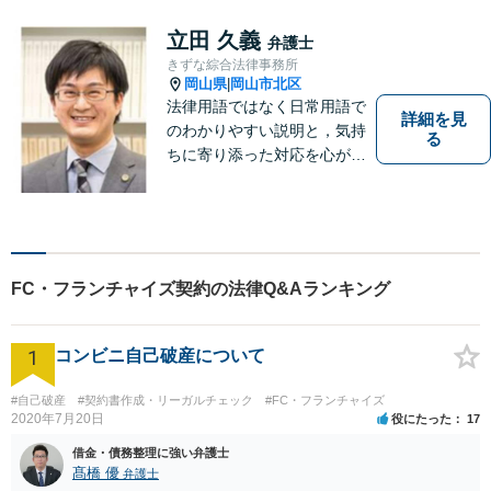
大の理解者として活動いたし
ます。【完全個室】【初回３
立田 久義
弁護士
０分無料面談】
きずな綜合法律事務所
岡山県
岡山市北区
|
法律用語ではなく日常用語で
詳細を見
のわかりやすい説明と，気持
る
ちに寄り添った対応を心がけ
ています。
FC・フランチャイズ契約の法律Q&Aランキング
1
コンビニ自己破産について
#自己破産
#契約書作成・リーガルチェック
#FC・フランチャイズ
2020年7月20日
役にたった
17
借金・債務整理に強い弁護士
髙橋 優
弁護士