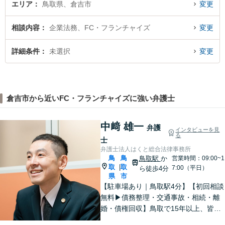
エリア
鳥取県、倉吉市
変更
相談内容
企業法務、FC・フランチャイズ
変更
詳細条件
未選択
変更
倉吉市から近いFC・フランチャイズに強い弁護士
中﨑 雄一
弁護
インタビューを見
る
士
弁護士法人はくと総合法律事務所
鳥
鳥
鳥取駅
か
営業時間：09:00~1
取
取
|
7:00（平日）
ら徒歩4分
県
市
【駐車場あり｜鳥取駅4分】【初回相談
無料▶︎債務整理・交通事故・相続・離
婚・債権回収】鳥取で15年以上、皆さ
まの法律相談を承っております。コミ