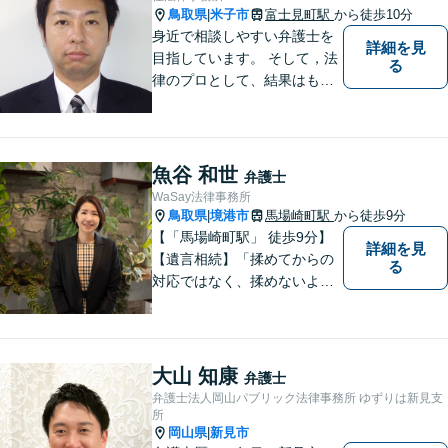
鳥取県
米子市
富士見町駅
から徒歩10分
|
身近で相談しやすい弁護士を
詳細を見
目指しています。 そして，法
る
律のプロとして、結果はもち
ろん，解決に至る過程にこだ
わり，質の高いサービスを提
供します。 また，相談者様、
依頼者様の心を理解し，寄り
魚谷 和世
弁護士
添いながら問題い解決のサポ
WaSay法律事務所
ートを心がけています。
鳥取県
境港市
馬場崎町駅
から徒歩9分
|
【「馬場崎町駅」 徒歩9分】
詳細を見
【遺言相続】「揉めてからの
る
対応ではなく、揉めないよう
にする」ことを目指す弁護士
です。 お客様の気持ちに寄り
添い、柔軟かつスムーズな解
決を目指します。 どんな些細
大山 知康
弁護士
なことでもお気軽にご相談く
弁護士法人岡山パブリック法律事務所 ゆずりは新見支
ださい。【弁護士歴15年以
所
岡山県
新見市
|
上】