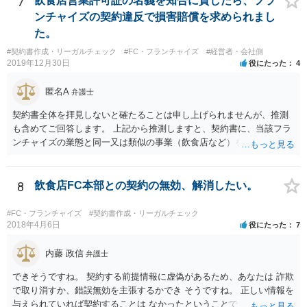
7
飲食店営業許可証の名義を知合に貸したら、フラ
ンチャイズの契約違反で損害賠償を求められまし
た。
#契約書作成・リーガルチェック
#FC・フランチャイズ
#経営者・会社側
2019年12月30日
役にたった
4
匿名A
弁護士
契約書全体を拝見しないと確たることは申し上げられませんが、推測
も含めてご回答します。 上記から推測しますと、契約書に、当該フラ
ンチャイズの業態と同一又は類似の事業（飲食店など）を行ってはな
らない、という条項があるということでしょうか。そのような場合、
その条項には、単に行ってはならない、とだけ書いてある場合もあれ
ば、「自ら又は他人と共同で」行ってはならない、「他人に行わせる
8
飲食店FC本部との契約の無効、解消したい。
ことも同様」といった書き方がされている場合もあります。 上記のと
おり店の名義人になっているとすれば、知人と共同で、あるいは知人
#FC・フランチャイズ
#契約書作成・リーガルチェック
に行わせて、同一・類似の事業を行っている場合として、契約上の義
2018年4月6日
役にたった
7
務に違反していると解釈されるおそれはあり得ると思います（その場
合、運営方法や納税負担・収益分配などは、共同経営者内部の取り決
内藤 政信
弁護士
めに過ぎないという理解になります。）。 支払を求められている賠償
できそうですね。 契約する前提情報に虚偽があるため、あなたは 詐欺
金額にもよりますが、支払を拒絶した場合、契約の解除に繋がる可能
で取り消すか、錯誤無効を主張するかでき そうですね。 正しい情報を
性もありますので、支払や本部との交渉で話し合いがつかない場合
与えられていれば契約することは なかったということでしょう。 嘘を
は、契約書持参で弁護士に相談・交渉等の依頼を検討されてもよいと