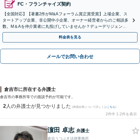
FC・フランチャイズ契約
【全国対応】【著書2作がM&Aフォーラム賞正賞受賞】上場企業、ス
タートアップ企業、非公開中小企業、オーナー経営者からのご相談多
数。M＆Aを仲介業者に丸投げしていませんか？デューデリジェンス
や契約書作成・交渉はお任せください【初回無料】
料金表を見る
メールでお問い合わせ
倉吉市に所在する弁護士
倉吉市の事務所等での面談予約が可能です。
2
人の弁護士が見つかりました
(検索結果について詳しくは
こちら
)
2件中 1-2件を表示
濵田 卓志
弁護士
倉吉うつぶき法律事務所