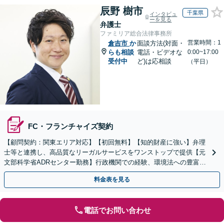
辰野 樹市
千葉県
インタビュ
ーを見る
弁護士
ファミリア総合法律事務所
営業時間：1
倉吉市
か
面談方法(対面・
らも相談
電話・ビデオな
0:00~17:00
受付中
ど)は応相談
（平日）
FC・フランチャイズ契約
【顧問契約：関東エリア対応】【初回無料】【知的財産に強い】弁理
士等と連携し、高品質なリーガルサービスをワンストップで提供【元
文部科学省ADRセンター勤務】行政機関での経験、環境法への豊富な
知識を活かし、事業者さまの抱える問題を解決へ導きます
料金表を見る
電話でお問い合わせ