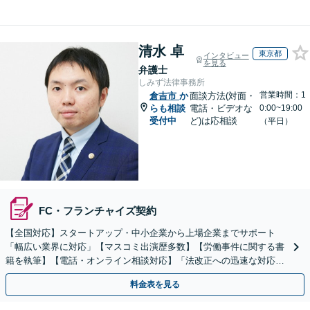
清水 卓
東京都
インタビュー
を見る
弁護士
しみず法律事務所
営業時間：1
倉吉市
か
面談方法(対面・
らも相談
電話・ビデオな
0:00~19:00
受付中
ど)は応相談
（平日）
FC・フランチャイズ契約
【全国対応】スタートアップ・中小企業から上場企業までサポート
「幅広い業界に対応」【マスコミ出演歴多数】【労働事件に関する書
籍を執筆】【電話・オンライン相談対応】「法改正への迅速な対応」
「労務環境の整備でトラブルを未然に防ぐ」
料金表を見る