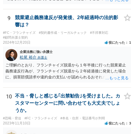
つかれたということでしょうか。 詐欺の方が立証レベルは高いです
思います。
ね。
9
競業避止義務違反が発覚後、2年経過時の法的影
響は？
#FC・フランチャイズ
#契約書作成・リーガルチェック
#不祥事対応
#顧問弁護士契約
2024年12月20日
役にたった
1
企業法務に強い弁護士
松尾 裕介
弁護士
ご理解のとおり、フランチャイズ脱退から１年半後に行った競業避止
義務違反行為が、フランチャイズ脱退から２年経過後に発覚した場合
に、損害賠償請求や違約金の支払いが認められるおそれがあると考え
られます。
10
不当・脅しと感じる｢出禁勧告｣を受けました。カ
スタマーセンターに問い合わせても大丈夫でしょ
うか。
#恐喝・脅迫
#FC・フランチャイズ
#本名・住所・電話番号が判明
2023年11月10日
役にたった
3