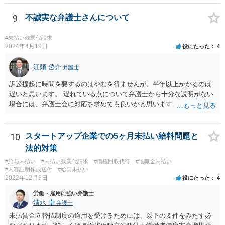
であれば，十分な引き継ぎを行った上で，退職することで後々のトラ
ブルは防ぐことが可能です。
9
不誠実な弁護士さんについて
#未払い残業代請求
2024年4月19日
役にたった
4
江頭 啓介
弁護士
訴訟提起に時間を要するのはやむを得ませんが、半年以上かかるのは
遅いと思います。 遅れている点について弁護士から十分な説明がない
場合には、弁護士会に対応を求めても良いかと思います。
10
スタートアップ企業での5ヶ月未払い給料問題と
法的対策
#給与未払い
#未払い残業代請求
#債権回収代行
#退職金未払い
#内容証明作成送付
#給与未払い
2022年12月3日
役にたった
4
労働・雇用に強い弁護士
清水 卓
弁護士
未払賃金立替払制度の適用を受けるためには、以下の要件をみたす必