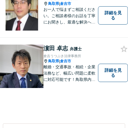
鳥取県
倉吉市
|
お一人で悩まずご相談くださ
詳細を見
い。ご相談者様のお話を丁寧
る
にお聞きし、最適な解決へと
導きます。
濵田 卓志
弁護士
倉吉うつぶき法律事務所
鳥取県
倉吉市
|
離婚・交通事故・相続・企業
詳細を見
法務など、幅広い問題に柔軟
る
に対応可能です！鳥取県内の
皆さまのお役に立てるよう尽
力いたします。「こんな相談
をしてもいいのか」と迷われ
ている方も、お気軽にご相談
ください！【駐車場有】