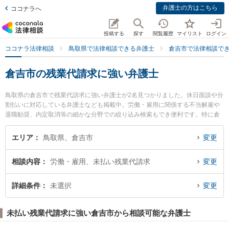
弁護士の方はこちら
ココナラへ
投稿する
探す
閲覧履歴
マイリスト
ログイン
ココナラ法律相談
鳥取県で法律相談できる弁護士
倉吉市で法律相談で
倉吉市の残業代請求に強い弁護士
鳥取県の倉吉市で残業代請求に強い弁護士が2名見つかりました。休日面談や分
割払いに対応している弁護士なども掲載中。労働・雇用に関係する不当解雇や
退職勧奨、内定取消等の細かな分野での絞り込み検索もでき便利です。特に倉
吉ひかり法律事務所の辻本 周平弁護士や倉吉うつぶき法律事務所の濵田 卓志弁
護士のプロフィール情報や弁護士費用、強みなどが注目されています。『倉吉
エリア
鳥取県、倉吉市
変更
市で土日や夜間に発生した残業代請求のトラブルを今すぐに弁護士に相談した
い』『残業代請求のトラブル解決の実績豊富な近くの弁護士を検索したい』
相談内容
労働・雇用、未払い残業代請求
変更
『初回相談無料で残業代請求を法律相談できる倉吉市内の弁護士に相談予約し
たい』などでお困りの相談者さんにおすすめです。
詳細条件
未選択
変更
未払い残業代請求に強い倉吉市から相談可能な弁護士