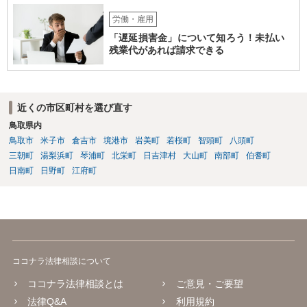
労働・雇用
「遅延損害金」について知ろう！未払い
残業代があれば請求できる
近くの市区町村を選び直す
鳥取県内
鳥取市
米子市
倉吉市
境港市
岩美町
若桜町
智頭町
八頭町
三朝町
湯梨浜町
琴浦町
北栄町
日吉津村
大山町
南部町
伯耆町
日南町
日野町
江府町
ココナラ法律相談について
ココナラ法律相談とは
ご意見・ご要望
法律Q&A
利用規約