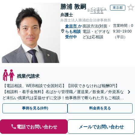
勝浦 敦嗣
東京都
インタビュ
ーを見る
弁護士
弁護士法人勝浦総合法律事務所
営業時間：0
倉吉市
か
面談方法(対面・
らも相談
電話・ビデオな
9:30~19:00
受付中
ど)は応相談
（平日）
残業代請求
【電話相談、WEB相談で全国対応】【回収できなければ報酬0円】
【相談料・着手金無料】名ばかり管理職／運送業／飲食業／外資系な
ど未払い残業代は妥協せずに交渉！他事務所で断られた方もご相談く
ださい。【解決事例が豊富】土曜日も電話受付しています
事例を見る(8件)
料金表を見る
電話でお問い合わせ
メールでお問い合わせ