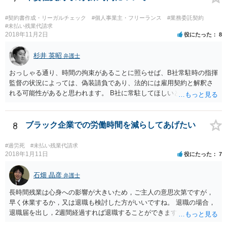
る案件だと思います。
#契約書作成・リーガルチェック
#個人事業主・フリーランス
#業務委託契約
#未払い残業代請求
2018年11月2日
役にたった
8
杉井 英昭
弁護士
おっしゃる通り、時間の拘束があることに照らせば、B社常駐時の指揮
監督の状況によっては、偽装請負であり、法的には雇用契約と解釈さ
れる可能性があると思われます。 B社に常駐してほしいと先方が求め
る理由がコミュニケーションをしやすいからであるとするのであれ
ば、折衷的な提案として、「突発的な質問に対応できるように、基本
的には１０時〜１９時はできるだけB社にいるよう努力はします。た
8
ブラック企業での労働時間を減らしてあげたい
だ、他の仕事もありますので、必ずその条件を守れるとは限りません
し、B社常駐時であっても本件以外の仕事もさせてもらうことになりま
#過労死
#未払い残業代請求
す。」というものが考えられます。 その提案すら断られるようであれ
2018年1月11日
役にたった
7
ば、ちょっと危険な会社だというシグナルと考えるべきでしょう。
石畑 晶彦
弁護士
長時間残業は心身への影響が大きいため，ご主人の意思次第ですが，
早く休業するか，又は退職も検討した方がいいですね。 退職の場合，
退職届を出し，2週間経過すれば退職することができます。これは会社
の意向は関係ありません。 もっとも，禍根を残すことなくという希望