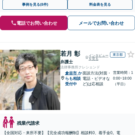
断られた方もご相談ください。あなたの権利を守ります！
事例を見る(8件)
料金表を見る
電話でお問い合わせ
メールでお問い合わせ
若月 彰
東京都
インタビュー
を見る
弁護士
法律事務所クレシェンド
営業時間：1
倉吉市
か
面談方法(対面・
らも相談
電話・ビデオな
0:00~18:00
受付中
ど)は応相談
（平日）
残業代請求
【全国対応・来所不要】【完全成功報酬制】相談料0、着手金0。電