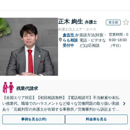
正木 絢生
弁護士
東京都
弁護士法人ユア・エース
営業時間：0
倉吉市
か
面談方法(対面・
らも相談
電話・ビデオな
9:00~18:00
受付中
ど)は応相談
（平日）
残業代請求
【全国エリア対応】【初回相談無料】【電話相談可】不当解雇や未払
い残業代、職場でのハラスメントなど様々な労働問題の取り扱い実績
あり「元裁判官の弁護士が在籍する事務所／労働審判から訴訟まで、
裁判官経験を活かした最適な戦略を立案」
事例を見る(1件)
料金表を見る