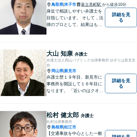
鳥取県
米子市
富士見町駅
から徒歩10分
|
身近で相談しやすい弁護士を
詳細を見
目指しています。 そして，法
る
律のプロとして、結果はもち
ろん，解決に至る過程にこだ
わり，質の高いサービスを提
供します。 また，相談者様、
依頼者様の心を理解し，寄り
大山 知康
弁護士
添いながら問題い解決のサポ
弁護士法人岡山パブリック法律事務所 ゆずりは新見支
ートを心がけています。
所
岡山県
新見市
|
弁護士歴１９年目、新見市に
詳細を見
事務所を開設して１６年目に
る
なります。 「近いのはクオリ
ティ」をモットーに、地元の
皆さまに距離的にも精神的に
も「近い」法律事務所となれ
松村 健太郎
弁護士
るよう職員一同頑張っていま
松村法律事務所
す。 お気軽にお問い合わせく
島根県
松江市
|
ださい。
【交通事故を中心とした一般
詳細を見