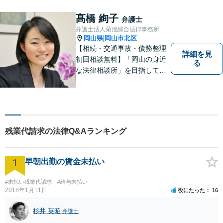
きます。どんなささいなこと
でも構いません。お気軽にご
髙橋 絢子
弁護士
相談ください。【土曜日も受
弁護士法人菊池綜合法律事務所
付可能】【専用駐車場あり】
岡山県
岡山市北区
|
【相続・交通事故・債務整理
詳細を見
初回相談無料】「岡山の身近
る
な法律相談所」を目指してい
ます。お悩みやご不安を抱え
た方のお力になれるよう全力
でサポートしていきます。ど
んなささいなことでも構いま
せん。お気軽にご相談くださ
残業代請求の法律Q&Aランキング
い。【土曜日も受付可能】
【専用駐車場あり】
1
早朝出勤の賃金未払い
#未払い残業代請求
#給与未払い
2018年1月11日
役にたった
16
杉井 英昭
弁護士