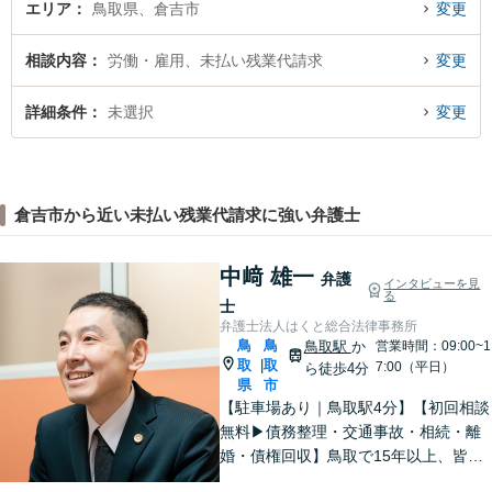
エリア
鳥取県、倉吉市
変更
相談内容
労働・雇用、未払い残業代請求
変更
詳細条件
未選択
変更
倉吉市から近い未払い残業代請求に強い弁護士
中﨑 雄一
弁護
インタビューを見
る
士
弁護士法人はくと総合法律事務所
鳥
鳥
鳥取駅
か
営業時間：09:00~1
取
取
|
7:00（平日）
ら徒歩4分
県
市
【駐車場あり｜鳥取駅4分】【初回相談
無料▶︎債務整理・交通事故・相続・離
婚・債権回収】鳥取で15年以上、皆さ
まの法律相談を承っております。コミ