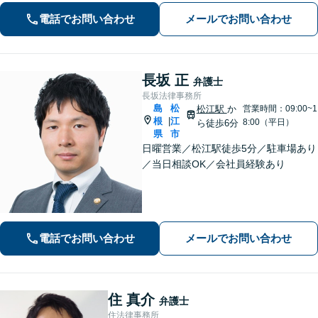
ュニケーションを大切にし、お悩みに
電話でお問い合わせ
メールでお問い合わせ
真摯に寄り添います。どんな些細なこ
とでもまずはお気軽にご相談くださ
い。
長坂 正
弁護士
長坂法律事務所
島
松
松江駅
か
営業時間：09:00~1
根
江
|
8:00（平日）
ら徒歩6分
県
市
日曜営業／松江駅徒歩5分／駐車場あり
／当日相談OK／会社員経験あり
電話でお問い合わせ
メールでお問い合わせ
住 真介
弁護士
住法律事務所