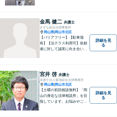
ています。
金馬 健二
弁護士
きずな綜合法律事務所
岡山県
岡山市北区
|
【バリアフリー】【駐車場
詳細を見
有】【法テラス利用可】依頼
る
者に対して誠実に向き合い、
寄り添うことを心がけており
ます。 どんなときでもすぐに
案件に取り掛かることができ
るように準備していますので
宮井 啓
弁護士
お気軽にご相談ください。
弁護士法人菊池綜合法律事務所
岡山県
岡山市北区
|
【土曜の初回相談無料】「岡
詳細を見
山の身近な法律相談所」を目
る
指しています。お悩みやご不
安を抱えた方のお力になれる
よう、全力でサポートしてい