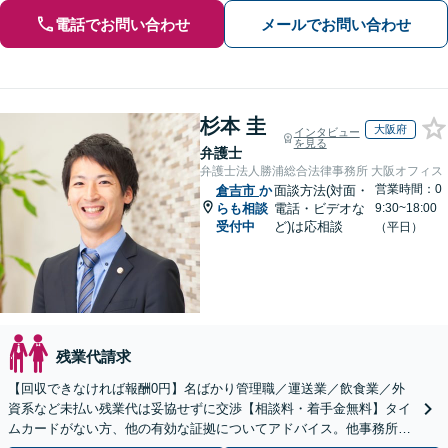
電話でお問い合わせ
メールでお問い合わせ
杉本 圭
大阪府
インタビュー
を見る
弁護士
弁護士法人勝浦総合法律事務所 大阪オフィス
営業時間：0
倉吉市
か
面談方法(対面・
らも相談
電話・ビデオな
9:30~18:00
受付中
ど)は応相談
（平日）
残業代請求
【回収できなければ報酬0円】名ばかり管理職／運送業／飲食業／外
資系など未払い残業代は妥協せずに交渉【相談料・着手金無料】タイ
ムカードがない方、他の有効な証拠についてアドバイス。他事務所で