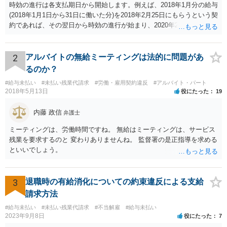
時効の進行は各支払期日から開始します。例えば、2018年1月分の給与
(2018年1月1日から31日に働いた分)を2018年2月25日にもらうという契
約であれば、その翌日から時効の進行が始まり、2020年2月25日の経
過によって時効が完成します。
2
アルバイトの無給ミーティングは法的に問題があ
るのか？
#給与未払い
#未払い残業代請求
#労働・雇用契約違反
#アルバイト・パート
2018年5月13日
役にたった
19
内藤 政信
弁護士
ミーティングは、労働時間ですね。 無給はミーティングは、サービス
残業を要求するのと 変わりありませんね。 監督署の是正指導を求める
といいでしょう。
3
退職時の有給消化についての約束違反による支給
請求方法
#給与未払い
#未払い残業代請求
#不当解雇
#給与未払い
2023年9月8日
役にたった
7