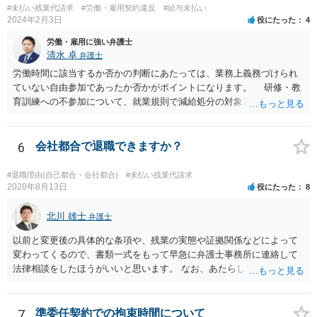
#未払い残業代請求
#労働・雇用契約違反
#給与未払い
2024年2月3日
役にたった
4
労働・雇用に強い弁護士
清水 卓
弁護士
労働時間に該当するか否かの判断にあたっては、業務上義務づけられ
ていない自由参加であったか否かがポイントになります。 研修・教
育訓練への不参加について、就業規則で減給処分の対象とされていた
り、不参加によって業務を行うことができなかったりするなど、事実
上参加を強制されている場合には、研修・教育訓練であっても 労働時
間に該当するものと考えられています。 実務でも勉強会で習ったソ
6
会社都合で退職できますか？
フトウェアを使用している、勉強会で出さた課題の提出を会社から求
められていること等からすると、参加しないと業務に支障が出る可能
#退職理由(自己都合・会社都合)
#未払い残業代請求
性があり、事実上参加せざるを得なかったとも言えそうです。 開催
2020年8月13日
役にたった
8
日時•場所、開催された勉強会の内容、出された課題、提出した課題の
回答等を証拠として押さえておくことが考えられます。 職場を管轄
北川 雄士
弁護士
している労働基準監督署に相談してみる、労働局のあっせんを利用し
以前と変更後の具体的な条項や、残業の実態や証拠関係などによって
てみる方法もあろうかと思います。厚労省サイトの参考情報もご紹介
変わってくるので、書類一式をもって早急に弁護士事務所に連絡して
しておきます。 【参考】厚労省サイト 労働時間の考え方:「研修・教
法律相談をしたほうがいいと思います。 なお、あたらしい雇用契約書
育訓練」等の取扱い https://www.mhlw.go.jp/content/000556972.pdf
にサインしなければ違法という可能性は低いと思いますが、今回は先
の回答でも述べた通り、時間が経つほどにこちらの不利益になる可能
性があるので、あたらしい書面にサインせず、すぐに弁護士に相談す
7
準委任契約での拘束時間について