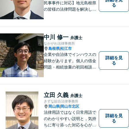
民事事件に対応】地元島根県
る
の皆様の法律問題を解決し、
明るく活気のある地域づくり
に貢献いたします。法的な解
決だけでなく、依頼者様一人
ひとりの心に寄り添ったサポ
中川 修一
弁護士
ートを心がけております。ま
なかがわ法律事務所
ずはお気軽にご相談くださ
島根県
松江市
|
い。
企業や自治体でインハウスの
詳細を見
経験があります。個人の借金
る
問題・相続放棄の初回相談
（面談相談）は無料です。
立田 久義
弁護士
きずな綜合法律事務所
岡山県
岡山市北区
|
法律用語ではなく日常用語で
詳細を見
のわかりやすい説明と，気持
る
ちに寄り添った対応を心がけ