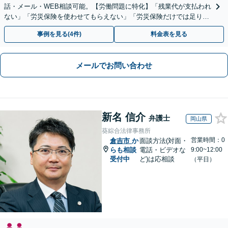
話・メール・WEB相談可能。【労働問題に特化】「残業代が支払われ
ない」「労災保険を使わせてもらえない」「労災保険だけでは足りな
い。損害賠償請求したい」など労働問題はお任せを。
事例を見る(4件)
料金表を見る
メールでお問い合わせ
新名 信介
弁護士
岡山県
葵綜合法律事務所
営業時間：0
倉吉市
か
面談方法(対面・
らも相談
電話・ビデオな
9:00~12:00
受付中
ど)は応相談
（平日）