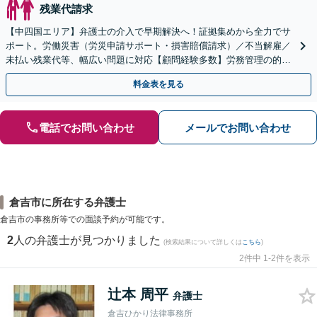
残業代請求
【中四国エリア】弁護士の介入で早期解決へ！証拠集めから全力でサ
ポート。労働災害（労災申請サポート・損害賠償請求）／不当解雇／
未払い残業代等、幅広い問題に対応【顧問経験多数】労務管理の的確
なアドバイスに注力【夜間・休日対応】【岡山駅10分】
料金表を見る
電話でお問い合わせ
メールでお問い合わせ
倉吉市に所在する弁護士
倉吉市の事務所等での面談予約が可能です。
2
人の弁護士が見つかりました
(検索結果について詳しくは
こちら
)
2件中 1-2件を表示
辻本 周平
弁護士
倉吉ひかり法律事務所