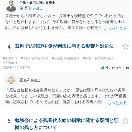
労働・雇用に強い弁護士
泉 亮介
弁護士
弁護士からの回答でない以上、弁護士を現時点で立てているわけでは
ないと思われます。 ただ、それ以降回答がないとなると当事者同士の
話し合いは難しいかもしれません。 顧問弁護士が何を見て判断したの
か、そもそも会社がどのように説明をしたのかについても不明ですの
で、どの程度の事実を顧問弁護士が把握しているかも不明です。 有休
消化の話がないのであれば、退職手続きだけを見れば問題がなかった
4
裁判での誹謗中傷が判決に与える影響と対処法
ということはあり得るかと思われます。
#誹謗中傷
#未払い残業代請求
#安全配慮義務違反
#労働・雇用契約違反
#不当解雇
2024年12月10日
役にたった
10
匿名A
弁護士
「原告は信頼も社会常識もなく」とか 「原告は聴く耳を持たない劣等
な社員」など この表現は、問題のある表現と感じます。 それが準備書
面に記載されているのであれば、訴訟における表現の範囲を超えてい
ると感じます。
5
勉強会による残業代支給の指示に関する疑問と証
拠の残し方について