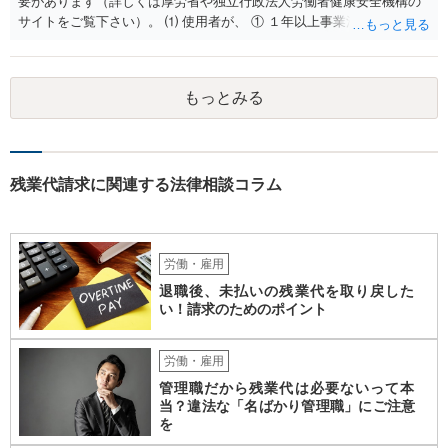
要があります（詳しくは厚労省や独立行政法人労働者健康安全機構の
サイトをご覧下さい）。 ⑴ 使用者が、 ① １年以上事業活動を行って
いたこと ② 倒産したこと •法律上の倒産（破産、民事再生等） → 破
産管財人等に倒産の事実等を証明してもらう必要あり。 •事実上の倒産
（中小企業について、事業活動が停止し、再開する見込みがなく、賃
もっとみる
金支払能力がない場合） → 労働基準監督署長の認定が必要。 (2) 労働
者が、倒産について裁判所への申立て等（法律上の倒産の場合）又は
労働基準監督署への認定申請（事実上の倒産の場合）が行われた日の
６か月前の日から２年の間に退職した者であること 事実上の倒産の場
合、そもそも、労働基準監督署長の認定を要するため、申請•認定に相
残業代請求に関連する法律相談コラム
応の時間を要します。また、事業活動の停止•再開見込み等につき会社
側の抵抗が予想され、認定に至らない事態も想定されます。 また、労
働基準監督署へ申告なされているとのことですが、労働基準監督署が
行うのは、原則として、会社への指導や是正勧告のため、未払い賃金
労働・雇用
の支払いを会社に強制する措置までは行うことができないという実情
退職後、未払いの残業代を取り戻した
があります。 そのため、退職の意思を既に会社に表明しているのであ
い！請求のためのポイント
れば、未払賃金の支払を求める労働審判や労働訴訟などの方法に切り
替えることを検討された方が適切なように思います（とろうとされて
いる主題と会社の実態とがマッチしていないように思われます）。 一
労働・雇用
度、雇用契約書や就業規則などを持参の上、弁護士に直接相談されて
管理職だから残業代は必要ないって本
みてはいかがでしょうか。
当？違法な「名ばかり管理職」にご注意
を