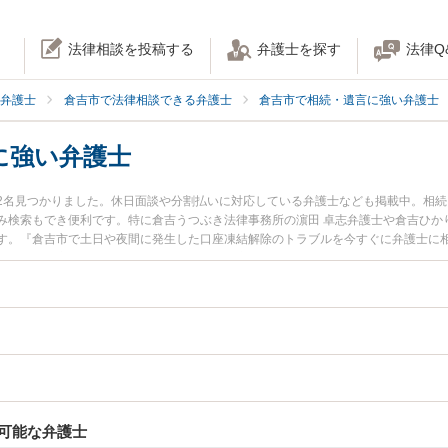
法律相談を投稿する
弁護士を探す
法律Q
弁護士
倉吉市で法律相談できる弁護士
倉吉市で相続・遺言に強い弁護士
に強い弁護士
2名見つかりました。休日面談や分割払いに対応している弁護士なども掲載中。相
み検索もでき便利です。特に倉吉うつぶき法律事務所の濵田 卓志弁護士や倉吉ひか
す。『倉吉市で土日や夜間に発生した口座凍結解除のトラブルを今すぐに弁護士に
談無料で口座凍結解除を法律相談できる倉吉市内の弁護士に相談予約したい』など
可能な弁護士