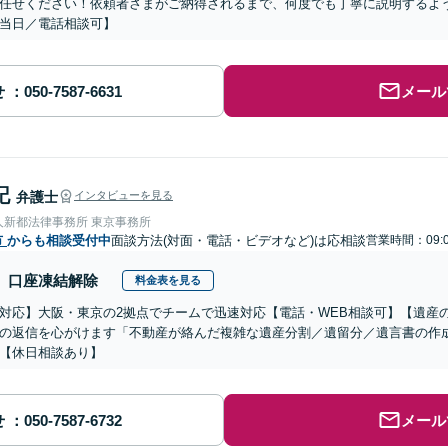
任せください！依頼者さまがご納得されるまで、何度でも丁寧に説明するよ
当日／電話相談可】
せ
メール
記
弁護士
インタビューを見る
人新都法律事務所 東京事務所
市
からも相談受付中
面談方法(対面・電話・ビデオなど)は応相談
営業時間：09:
口座凍結解除
料金表を見る
対応】大阪・東京の2拠点でチームで迅速対応【電話・WEB相談可】【遺産
の返信を心がけます「不動産が絡んだ複雑な遺産分割／遺留分／遺言書の作
【休日相談あり】
せ
メール