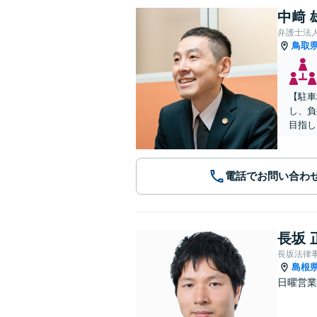
中﨑 
弁護士法
鳥取
【駐車
し、負
目指し
電話でお問い合わ
長坂 
長坂法律
島根
日曜営業