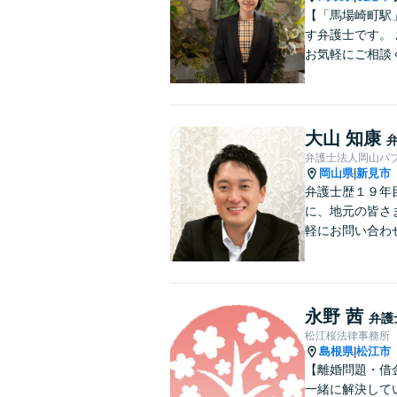
【「馬場崎町駅
す弁護士です。
お気軽にご相談
大山 知康
弁護士法人岡山パ
岡山県
新見市
|
弁護士歴１９年
に、地元の皆さ
軽にお問い合わ
永野 茜
弁護
松江桜法律事務所
島根県
松江市
|
【離婚問題・借
一緒に解決して