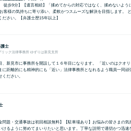
」 徒歩9分】【遺言相続】「揉めてからの対応ではなく、揉めないよう
 お客様の気持ちに寄り添い、柔軟かつスムーズな解決を目指します。 
ください。【弁護士歴15年以上】
弁護士
ブリック法律事務所 ゆずりは新見支所
目、新見市に事務所を開設して１６年目になります。 「近いのはクオリ
まに距離的にも精神的にも「近い」法律事務所となれるよう職員一同頑張
せください。
士
金問題・交通事故は初回相談無料】【駐車場あり】お悩みの皆さまの気
いけるように努めてまいりたいと思います。丁寧な説明で適切かつ迅速