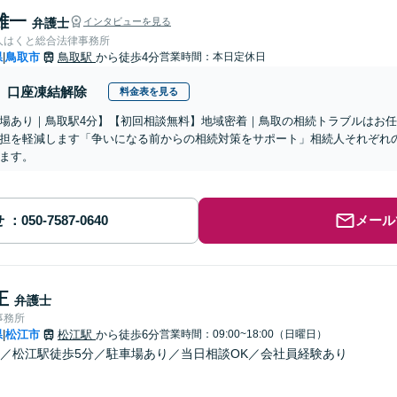
雄一
弁護士
インタビューを見る
人はくと総合法律事務所
県
鳥取市
鳥取駅
から徒歩4分
営業時間：本日定休日
|
口座凍結解除
料金表を見る
場あり｜鳥取駅4分】【初回相談無料】地域密着｜鳥取の相続トラブルはお
担を軽減します「争いになる前からの相続対策をサポート」相続人それぞれ
ます。
せ
メール
正
弁護士
事務所
県
松江市
松江駅
から徒歩6分
営業時間：09:00~18:00（日曜日）
|
／松江駅徒歩5分／駐車場あり／当日相談OK／会社員経験あり