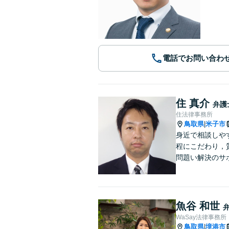
電話でお問い合わ
住 真介
弁護
住法律事務所
鳥取県
米子市
|
身近で相談しや
程にこだわり，
問題い解決のサ
魚谷 和世
WaSay法律事務所
鳥取県
境港市
|