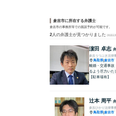
倉吉市に所在する弁護士
倉吉市の事務所等での面談予約が可能です。
2
人の弁護士が見つかりました
(検索結
濵田 卓志
倉吉うつぶき法律
鳥取県
倉吉市
|
離婚・交通事故
るよう尽力いた
【駐車場有】
辻本 周平
倉吉ひかり法律事
鳥取県
倉吉市
|