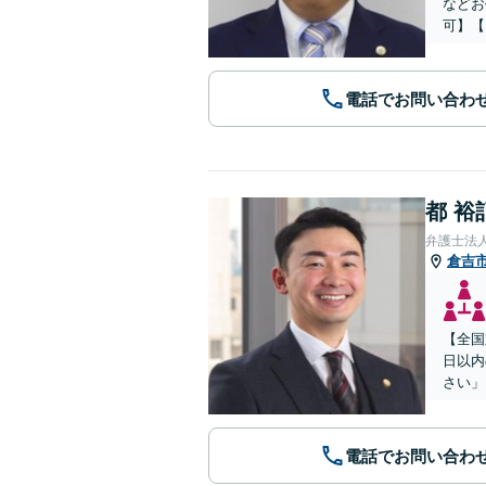
などお
可】【
電話でお問い合わ
都 裕
弁護士法
倉吉
【全国
日以内
さい」
電話でお問い合わ