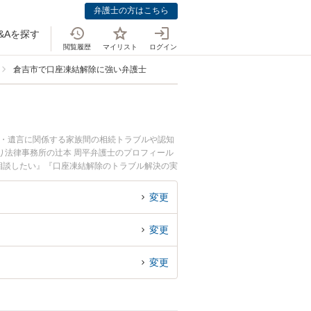
弁護士の方はこちら
&Aを探す
閲覧履歴
マイリスト
ログイン
倉吉市で口座凍結解除に強い弁護士
続・遺言に関係する家族間の相続トラブルや認知
り法律事務所の辻本 周平弁護士のプロフィール
相談したい』『口座凍結解除のトラブル解決の実
でお困りの相談者さんにおすすめです。
変更
変更
変更