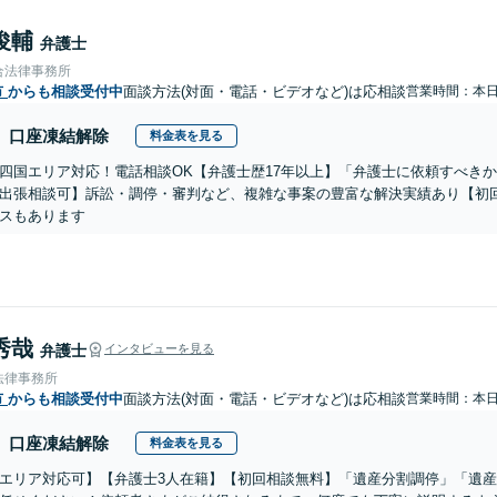
俊輔
弁護士
合法律事務所
市
からも相談受付中
面談方法(対面・電話・ビデオなど)は応相談
営業時間：本
口座凍結解除
料金表を見る
四国エリア対応！電話相談OK【弁護士歴17年以上】「弁護士に依頼すべき
出張相談可】訴訟・調停・審判など、複雑な事案の豊富な解決実績あり【初
スもあります
秀哉
弁護士
インタビューを見る
法律事務所
市
からも相談受付中
面談方法(対面・電話・ビデオなど)は応相談
営業時間：本
口座凍結解除
料金表を見る
エリア対応可】【弁護士3人在籍】【初回相談無料】「遺産分割調停」「遺