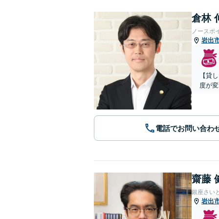
倉林 
ノースポ
岩出
【貸し
度が変
電話でお問い合わ
齋藤 
銀座さい
岩出