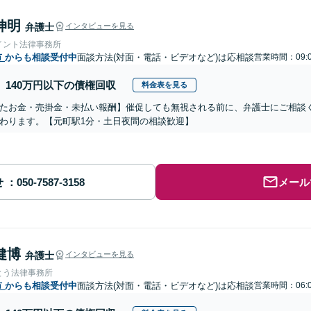
伸明
弁護士
インタビューを見る
イント法律事務所
市
からも相談受付中
面談方法(対面・電話・ビデオなど)は応相談
営業時間：09:0
140万円以下の債権回収
料金表を見る
たお金・売掛金・未払い報酬】催促しても無視される前に、弁護士にご相談
わります。【元町駅1分・土日夜間の相談歓迎】
せ
メール
健博
弁護士
インタビューを見る
とう法律事務所
市
からも相談受付中
面談方法(対面・電話・ビデオなど)は応相談
営業時間：06:0