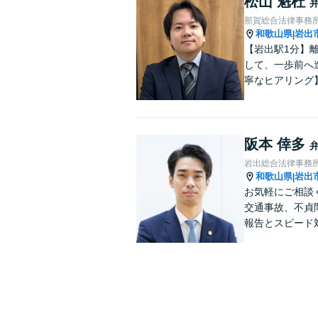
松山 魁杜
那賀総合法律事務
和歌山県
岩出
|
【岩出駅1分】
して、一歩前へ
寧なヒアリング
阪本 倖多
岩出総合法律事務
和歌山県
岩出
|
お気軽にご相談
交通事故、不貞
報告とスピード