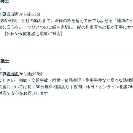
弁護士
所
市
岩出駅
から徒歩1分
離婚や相続、会社の悩みまで。法律の枠を超えて何でも話せる「地域の
進む安心を。一つひとつのご縁を大切に、紀の川市育ちの私が丁寧にサ
】【休日や夜間相談も柔軟に対応】
弁護士
所
市
岩出駅
から徒歩10分
ください｜相続・交通事故・離婚・債務整理・刑事事件など様々な法律
問題については初回30分無料相談あり｜夜間・休日・オンライン相談O
対応で安心をお届けします