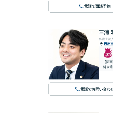
電話で面談予約
三浦 
弁護士法
岩出
【関西
料や通
電話でお問い合わ