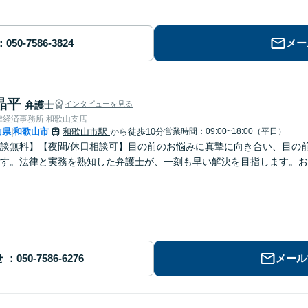
メー
晶平
弁護士
インタビューを見る
律経済事務所 和歌山支店
山県
和歌山市
和歌山市駅
から徒歩10分
営業時間：09:00~18:00（平日）
|
談無料】【夜間/休日相談可】目の前のお悩みに真摯に向き合い、目の
す。法律と実務を熟知した弁護士が、一刻も早い解決を目指します。お
せ
メール