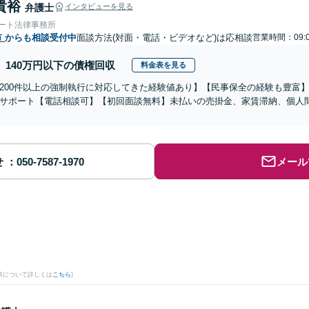
貴裕
弁護士
インタビューを見る
ォート法律事務所
市
からも相談受付中
面談方法(対面・電話・ビデオなど)は応相談
営業時間：09:0
140万円以下の債権回収
料金表を見る
200件以上の強制執行に対応してきた経験値あり】【民事保全の経験も豊富
サポート【電話相談可】【初回面談無料】未払いの売掛金、家賃滞納、個人
せ
メール
果について詳しくは
こちら
)