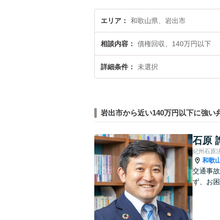
エリア
和歌山県、岩出市
相談内容
債権回収、140万円以下
詳細条件
未選択
岩出市から近い140万円以下に強い
石原 
紀州石原
和歌
交通事故
ず、お困