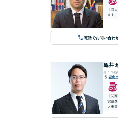
【当日
ます。
電話でお問い合わ
亀井 
虎ノ門法
岩出
【関西
実績多
人事業