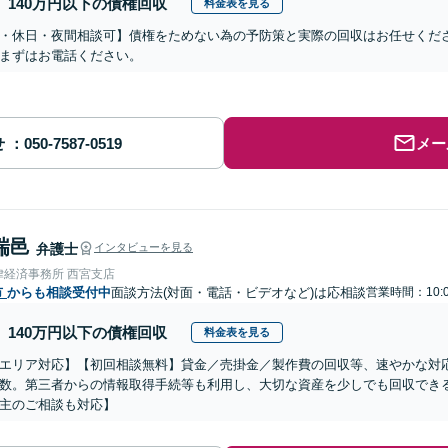
140万円以下の債権回収
料金表を見る
・休日・夜間相談可】債権をためない為の予防策と実際の回収はお任せくだ
まずはお電話ください。
せ
メー
瑞邑
弁護士
インタビューを見る
律経済事務所 西宮支店
市
からも相談受付中
面談方法(対面・電話・ビデオなど)は応相談
営業時間：10:0
140万円以下の債権回収
料金表を見る
エリア対応】【初回相談無料】貸金／売掛金／製作費の回収等、速やかな対
数。第三者からの情報取得手続等も利用し、大切な資産を少しでも回収でき
主のご相談も対応】