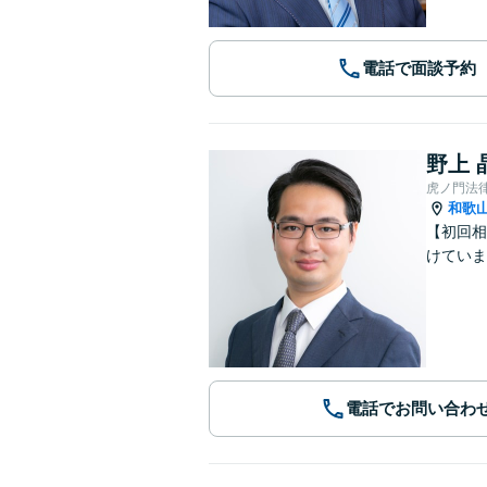
電話で面談予約
野上 
虎ノ門法
和歌
【初回相
けていま
電話でお問い合わ