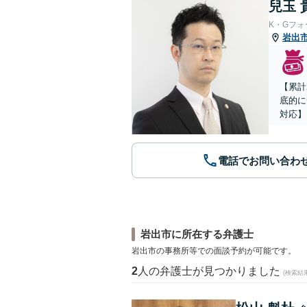
兒玉 
K・Gフ
岩出
【累計
底的に
対応】
電話でお問い合わ
岩出市に所在する弁護士
岩出市の事務所等での面談予約が可能です。
2
人の弁護士が見つかりました
(検索結