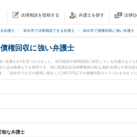
法律相談を投稿する
弁護士を探す
法律Q
る弁護士
岩出市で法律相談できる弁護士
岩出市で債権回収に強い弁護士
の債権回収に強い弁護士
に強い弁護士が2名見つかりました。休日面談や夜間面談に対応している弁護士など
絞り込み検索もでき便利です。特に那賀総合法律事務所の松山 魁杜弁護士や岩出総
。『岩出市で土日や夜間に発生した140万円以下の債権回収のトラブルを今すぐに
検索したい』『初回相談無料で140万円以下の債権回収を法律相談できる岩出市内
可能な弁護士