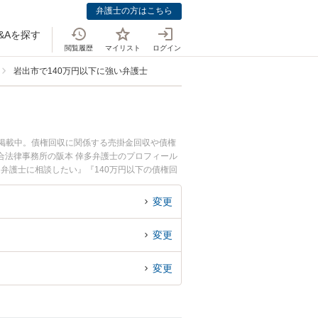
弁護士の方はこちら
&Aを探す
閲覧履歴
マイリスト
ログイン
岩出市で140万円以下に強い弁護士
も掲載中。債権回収に関係する売掛金回収や債権
合法律事務所の阪本 倖多弁護士のプロフィール
弁護士に相談したい』『140万円以下の債権回
の弁護士に相談予約したい』などでお困りの相談
変更
変更
変更