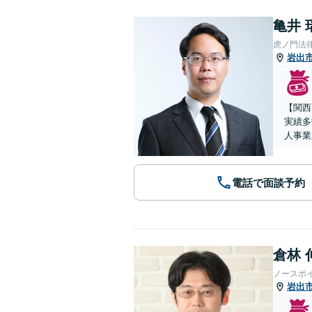
亀井 
虎ノ門法
岩出
【関西
実績多
人事業
電話で面談予約
倉林 
ノースポ
岩出