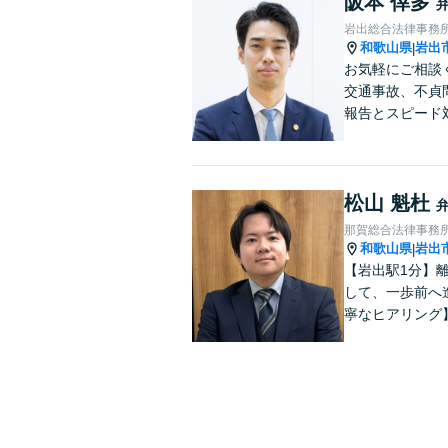
阪本 倖多
岩出総合法律事務
和歌山県
岩出
|
お気軽にご相談
交通事故、不貞
報告とスピード
松山 魁杜
那賀総合法律事務
和歌山県
岩出
|
【岩出駅1分】
して、一歩前へ
寧なヒアリング