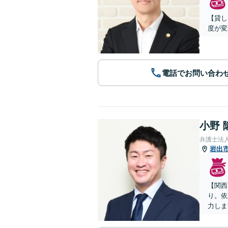
【貸し
度が変
電話でお問い合わ
小野 
弁護士法
岩出
【関西
り。依
力しま