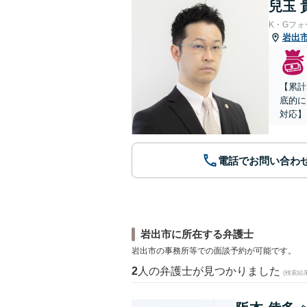
兒玉 
K・Gフ
岩出
【累計
底的に
対応】
電話でお問い合わ
岩出市に所在する弁護士
岩出市の事務所等での面談予約が可能です。
2
人の弁護士が見つかりました
(検索結