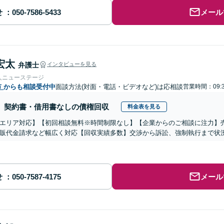
せ
メール
宏太
弁護士
インタビューを見る
人ニューステージ
市
からも相談受付中
面談方法(対面・電話・ビデオなど)は応相談
営業時間：09:
契約書・借用書なしの債権回収
料金表を見る
エリア対応】【初回相談無料※時間制限なし】【企業からのご相談に注力】
販代金請求など幅広く対応【回収実績多数】交渉から訴訟、強制執行まで状
せ
メール