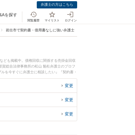
弁護士の方はこちら
&Aを探す
閲覧履歴
マイリスト
ログイン
岩出市で契約書・借用書なしに強い弁護士
士なども掲載中。債権回収に関係する売掛金回収
那賀総合法律事務所の松山 魁杜弁護士のプロフ
ブルを今すぐに弁護士に相談したい』『契約書・
を法律相談できる岩出市内の弁護士に相談予約し
変更
変更
変更