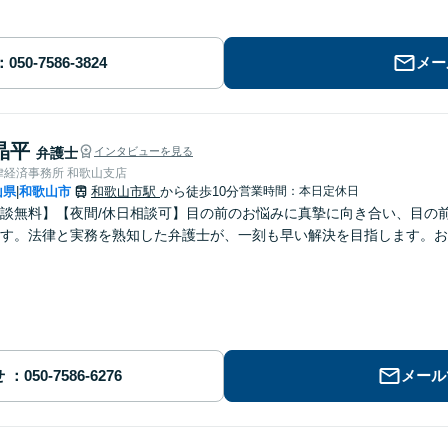
メー
晶平
弁護士
インタビューを見る
律経済事務所 和歌山支店
山県
和歌山市
和歌山市駅
から徒歩10分
営業時間：本日定休日
|
談無料】【夜間/休日相談可】目の前のお悩みに真摯に向き合い、目の
す。法律と実務を熟知した弁護士が、一刻も早い解決を目指します。お
せ
メール