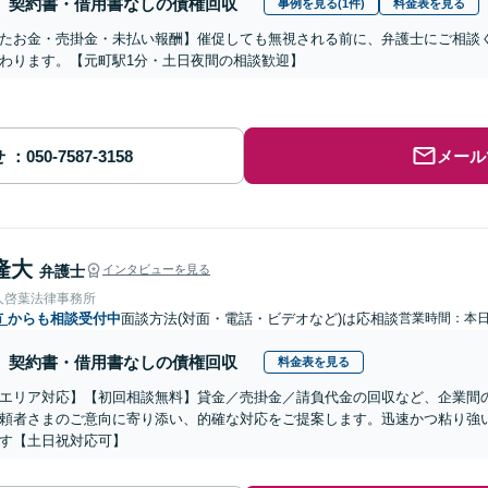
契約書・借用書なしの債権回収
事例を見る(1件)
料金表を見る
たお金・売掛金・未払い報酬】催促しても無視される前に、弁護士にご相談
わります。【元町駅1分・土日夜間の相談歓迎】
せ
メール
隆大
弁護士
インタビューを見る
人啓葉法律事務所
市
からも相談受付中
面談方法(対面・電話・ビデオなど)は応相談
営業時間：本
契約書・借用書なしの債権回収
料金表を見る
エリア対応】【初回相談無料】貸金／売掛金／請負代金の回収など、企業間
頼者さまのご意向に寄り添い、的確な対応をご提案します。迅速かつ粘り強
す【土日祝対応可】