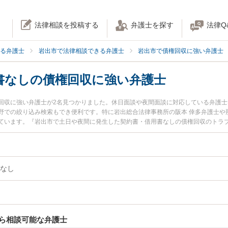
法律相談を投稿する
弁護士を探す
法律Q
る弁護士
岩出市で法律相談できる弁護士
岩出市で債権回収に強い弁護士
書なしの債権回収に強い弁護士
回収に強い弁護士が2名見つかりました。休日面談や夜間面談に対応している弁護
野での絞り込み検索もでき便利です。特に岩出総合法律事務所の阪本 倖多弁護士や
ています。『岩出市で土日や夜間に発生した契約書・借用書なしの債権回収のトラ
富な近くの弁護士を検索したい』『初回相談無料で契約書・借用書なしの債権回収
す。
なし
ら相談可能な弁護士