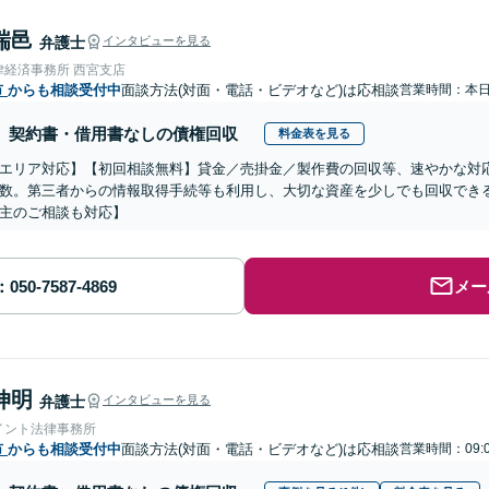
瑞邑
弁護士
インタビューを見る
律経済事務所 西宮支店
市
からも相談受付中
面談方法(対面・電話・ビデオなど)は応相談
営業時間：本
契約書・借用書なしの債権回収
料金表を見る
エリア対応】【初回相談無料】貸金／売掛金／製作費の回収等、速やかな対
数。第三者からの情報取得手続等も利用し、大切な資産を少しでも回収でき
主のご相談も対応】
メー
伸明
弁護士
インタビューを見る
イント法律事務所
市
からも相談受付中
面談方法(対面・電話・ビデオなど)は応相談
営業時間：09:0