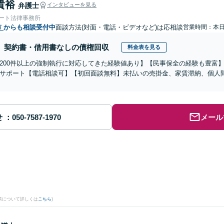
貴裕
弁護士
インタビューを見る
ォート法律事務所
市
からも相談受付中
面談方法(対面・電話・ビデオなど)は応相談
営業時間：本
契約書・借用書なしの債権回収
料金表を見る
200件以上の強制執行に対応してきた経験値あり】【民事保全の経験も豊富
サポート【電話相談可】【初回面談無料】未払いの売掛金、家賃滞納、個人
せ
メール
果について詳しくは
こちら
)