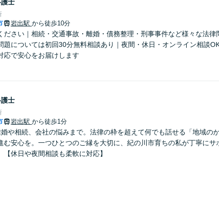
弁護士
所
市
岩出駅
から徒歩10分
ください｜相続・交通事故・離婚・債務整理・刑事事件など様々な法律
問題については初回30分無料相談あり｜夜間・休日・オンライン相談O
対応で安心をお届けします
弁護士
所
市
岩出駅
から徒歩1分
離婚や相続、会社の悩みまで。法律の枠を超えて何でも話せる「地域の
進む安心を。一つひとつのご縁を大切に、紀の川市育ちの私が丁寧にサ
】【休日や夜間相談も柔軟に対応】