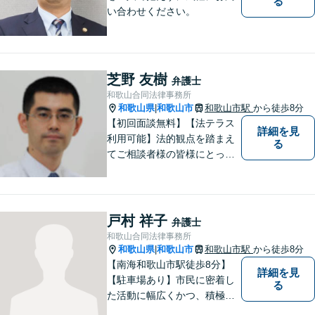
る
い合わせください。
芝野 友樹
弁護士
和歌山合同法律事務所
和歌山県
和歌山市
和歌山市駅
から徒歩8分
|
【初回面談無料】【法テラス
詳細を見
利用可能】法的観点を踏まえ
る
てご相談者様の皆様にとって
最良の解決を図ることに常に
心がけています。創設55年を
超える歴史ある事務所です。
【当日／夜間／応相談】お悩
戸村 祥子
弁護士
み事がございましたら、お気
和歌山合同法律事務所
軽にご相談下さい。
和歌山県
和歌山市
和歌山市駅
から徒歩8分
|
【南海和歌山市駅徒歩8分】
詳細を見
【駐車場あり】市民に密着し
る
た活動に幅広くかつ、積極的
に取り組んでいます。離婚問