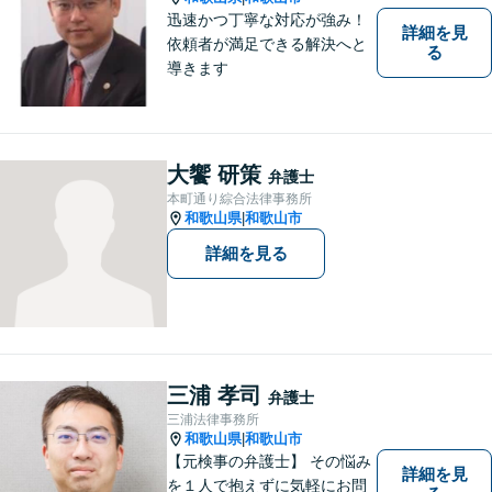
迅速かつ丁寧な対応が強み！
詳細を見
依頼者が満足できる解決へと
る
導きます
大饗 研策
弁護士
本町通り綜合法律事務所
和歌山県
和歌山市
|
詳細を見る
三浦 孝司
弁護士
三浦法律事務所
和歌山県
和歌山市
|
【元検事の弁護士】 その悩み
詳細を見
を１人で抱えずに気軽にお問