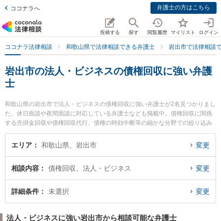
弁護士の方はこちら
ココナラへ
投稿する
探す
閲覧履歴
マイリスト
ログイン
ココナラ法律相談
和歌山県で法律相談できる弁護士
岩出市で法律相談
岩出市の法人・ビジネスの債権回収に強い弁護
士
和歌山県の岩出市で法人・ビジネスの債権回収に強い弁護士が2名見つかりまし
た。休日面談や夜間面談に対応している弁護士なども掲載中。債権回収に関係
する売掛金回収や債権回収代行、債権の時効中断等の細かな分野での絞り込み
検索もでき便利です。特に那賀総合法律事務所の松山 魁杜弁護士や岩出総合法
律事務所の阪本 倖多弁護士のプロフィール情報や弁護士費用、強みなどが注目
エリア
和歌山県、岩出市
変更
されています。『岩出市で土日や夜間に発生した法人・ビジネスの債権回収の
トラブルを今すぐに弁護士に相談したい』『法人・ビジネスの債権回収のトラ
相談内容
債権回収、法人・ビジネス
変更
ブル解決の実績豊富な近くの弁護士を検索したい』『初回相談無料で法人・ビ
ジネスの債権回収を法律相談できる岩出市内の弁護士に相談予約したい』など
でお困りの相談者さんにおすすめです。
詳細条件
未選択
変更
法人・ビジネスに強い岩出市から相談可能な弁護士