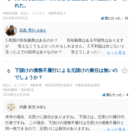
れた。
#相続放棄
#法人・ビジネス
#連帯保証人
2018年10月4日
役にたった
11
高島 秀行
弁護士
1.死因の告知義務はあるのか？ 告知義務はある可能性はあります
が 答えなくてもよかったかもしれません。 2.不利益は生じないと
言った上での請求はありなのか？ 答えてしまったので請求されて
も仕方がありません。 ただ、不利益は生じないと言ったことが証
明できれば 信義則違反という主張をすることができる可能性があ
ります。 3.請求額は妥当なのか？ 自殺した場合、約２年分の賃料
6
下請けの債務不履行による元請けの責任は無いの
が損害となるというのが判例です。
でしょうか？
#法人・ビジネス
#被害者
#内容証明作成送付
#遅延損害金回収
#契約解除・契約取消
2019年11月19日
役にたった
4
内藤 政信
弁護士
本件の場合、元受けに責任がありますね。 下請けは、元受けの履行代
行者ですね。 この場合、下請けの債務不履行は元受けの債務不履行と
同一視できるので、元受けには責任がありますね。