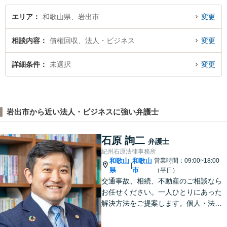
エリア
和歌山県、岩出市
変更
相談内容
債権回収、法人・ビジネス
変更
詳細条件
未選択
変更
岩出市から近い法人・ビジネスに強い弁護士
石原 詢二
弁護士
紀州石原法律事務所
和歌山
和歌山
営業時間：09:00~18:00
|
県
市
（平日）
交通事故、相続、不動産のご相談なら
お任せください。一人ひとりにあった
解決方法をご提案します。個人・法人
問わず、お困りの方は弁護士にお気軽
にご相談ください。