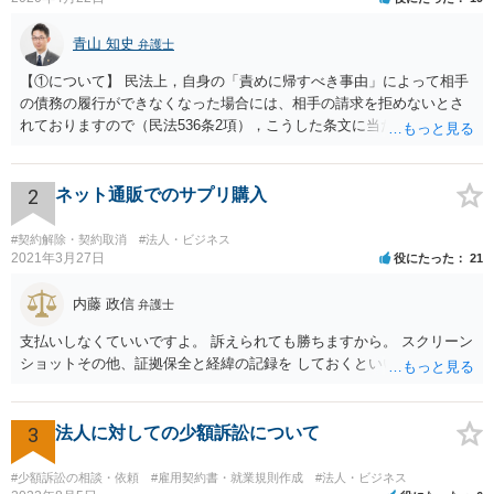
青山 知史
弁護士
【①について】 民法上，自身の「責めに帰すべき事由」によって相手
の債務の履行ができなくなった場合には、相手の請求を拒めないとさ
れておりますので（民法536条2項），こうした条文に当たるかが問題
となります。 まず形式的には，条文に当たる可能性は考えられます。
現在の各宣言や要請は，強制力のあるものではなく，震災等で対象施
設が滅失してしまった場合と異なり，挙式等自体が物理的に不可能に
2
ネット通販でのサプリ購入
なったとまではいえないかと思われます。こうした中で，顧客の判断
でキャンセルを申し出たとすれば，形式的には顧客側に帰責性があっ
#契約解除・契約取消
#法人・ビジネス
たといえる可能性は考えられます。 一方で，実質的に考えた場合，集
2021年3月27日
役にたった
21
会に供する施設等については，営業自粛を要請されているところ，結
婚式場等の施設についても，解釈によっては集会に供する施設の1つと
内藤 政信
弁護士
して，休止要請の対象と考える余地はあるかと思われます。 こうした
支払いしなくていいですよ。 訴えられても勝ちますから。 スクリーン
解釈を採った場合，強制力はないまでも，事実上挙式等の実施が困難
ショットその他、証拠保全と経緯の記録を しておくといいでしょう。
となる外部的要因があったとして，顧客の「責めに帰すべき事由」が
あるとまではいえず，結婚式場等からの請求が認められない可能性は
考えられます。 このように，条文の解釈次第で判断が分かれうるた
3
法人に対しての少額訴訟について
め，安易に請求ができると考えるのは危険かと思われます。 なお，仮
に全額の請求が不可能となっても，これまでに生じた費用や打合せ相
当分の報酬の範囲であれば，中途終了時の委任事務への報酬請求や不
#少額訴訟の相談・依頼
#雇用契約書・就業規則作成
#法人・ビジネス