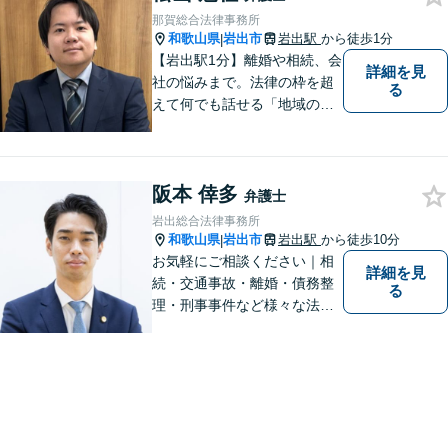
那賀総合法律事務所
和歌山県
岩出市
岩出駅
から徒歩1分
|
【岩出駅1分】離婚や相続、会
詳細を見
社の悩みまで。法律の枠を超
る
えて何でも話せる「地域のか
かりつけ弁護士」として、一
歩前へ進む安心を。一つひと
つのご縁を大切に、紀の川市
阪本 倖多
育ちの私が丁寧にサポートし
弁護士
ます。【丁寧なヒアリング】
岩出総合法律事務所
【休日や夜間相談も柔軟に対
和歌山県
岩出市
岩出駅
から徒歩10分
|
応】
お気軽にご相談ください｜相
詳細を見
続・交通事故・離婚・債務整
る
理・刑事事件など様々な法律
問題に対応｜相続、交通事
故、不貞問題については初回3
0分無料相談あり｜夜間・休
日・オンライン相談OK（要予
約）｜丁寧な報告とスピード
対応で安心をお届けします