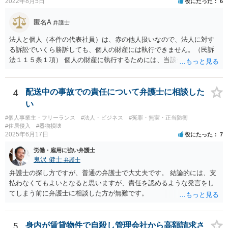
2022年8月5日
役にたった
6
当利得返還請求として，支払いを求められる可能性はあるかと思われ
ます（民法648条3項、703条等）。 【②について】 請求に応じてもら
匿名A
えない場合，基本的には代理人を介した交渉や，法的手続きを取るこ
弁護士
とになります。 もっとも，上述したように，全額の請求は，必ずしも
法人と個人（本件の代表社員）は、赤の他人扱いなので、法人に対す
確実に認められる事案ではないと思われるため，法的手続きまでは行
る訴訟でいくら勝訴しても、個人の財産には執行できません。（民訴
わず，協議によって適切な範囲での支払いに関する合意を目指す方が
法１１５条１項） 個人の財産に執行するためには、当該個人に対して
良いかと思われます。 【③について】 事実か否かにかかわらず，相手
別途訴訟を提起するか、法人に加えて個人を被告にしておく必要があ
の社会的評価を損なうような投稿であれば，名誉毀損となり得ます。
ります。貴殿が被告になった場合は、「彼氏」の干渉を受けずに応訴
こうした場合，プロバイダ等を通じて投稿の削除を求めたり，また
することができます。「彼女」氏は、故意又は重過失を立証する必要
4
配送中の事故での責任について弁護士に相談した
は，発信者自身の情報の開示を受けた上で，発進した当人に対する損
があります。 なお、仮に会社法４２９条の責任が認められ敗訴した場
い
害賠償請求等を行うことも可能です。
合は、２５万円ずつではなく５０万円の連帯債務になります（同法４
#個人事業主・フリーランス
#法人・ビジネス
#冤罪・無実・正当防衛
３０条）。「彼女」氏は、５０万円の範囲内でどちらにいくら請求し
#住居侵入
#器物損壊
てもよく、支払った人はその半額をもう一人の代表社員に請求（求
2025年6月17日
役にたった
7
償）できます。
労働・雇用に強い弁護士
鬼沢 健士
弁護士
弁護士の探し方ですが、普通の弁護士で大丈夫です。 結論的には、支
払わなくてもよいとなると思いますが、責任を認めるような発言をし
てしまう前に弁護士に相談した方が無難です。
5
身内が賃貸物件で自殺し管理会社から高額請求さ