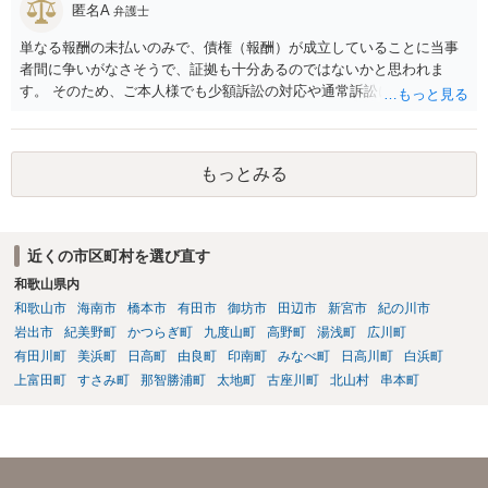
匿名A
弁護士
単なる報酬の未払いのみで、債権（報酬）が成立していることに当事
者間に争いがなさそうで、証拠も十分あるのではないかと思われま
す。 そのため、ご本人様でも少額訴訟の対応や通常訴訟に移行したと
きの対応は不可能ではないように思います。 もっとも、判決を取得し
ても相手方が任意に支払をしない場合は強制執行を行う必要がござい
ます。この辺りになってくると少し対応が難しいかなという気がして
もっとみる
きますので、ご本人様の負担や手間を考慮して訴訟部分から弁護士に
ご依頼いただくという選択肢も全くおかしくはありません。
近くの市区町村を選び直す
和歌山県内
和歌山市
海南市
橋本市
有田市
御坊市
田辺市
新宮市
紀の川市
岩出市
紀美野町
かつらぎ町
九度山町
高野町
湯浅町
広川町
有田川町
美浜町
日高町
由良町
印南町
みなべ町
日高川町
白浜町
上富田町
すさみ町
那智勝浦町
太地町
古座川町
北山村
串本町