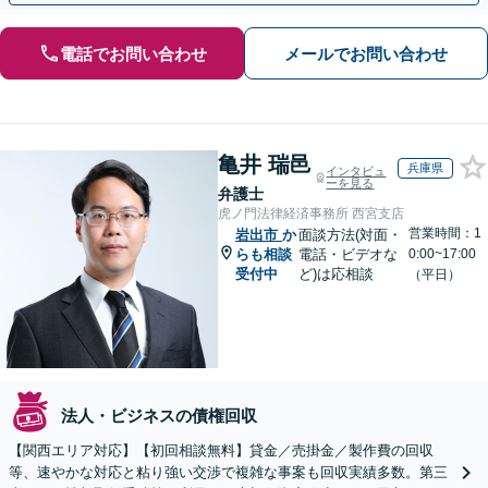
電話でお問い合わせ
メールでお問い合わせ
亀井 瑞邑
兵庫県
インタビュ
ーを見る
弁護士
虎ノ門法律経済事務所 西宮支店
営業時間：1
岩出市
か
面談方法(対面・
らも相談
電話・ビデオな
0:00~17:00
受付中
ど)は応相談
（平日）
法人・ビジネスの債権回収
【関西エリア対応】【初回相談無料】貸金／売掛金／製作費の回収
等、速やかな対応と粘り強い交渉で複雑な事案も回収実績多数。第三