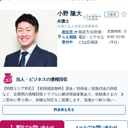
小野 隆大
大阪府
インタビュ
ーを見る
弁護士
弁護士法人啓葉法律事務所
営業時間：0
岩出市
か
面談方法(対面・
らも相談
電話・ビデオな
9:00~22:00
受付中
ど)は応相談
（平日）
法人・ビジネスの債権回収
【関西エリア対応】【初回相談無料】貸金／売掛金／請負代金の回収
など、企業間の債権回収トラブルに解決実績多数あり。依頼者さまの
ご意向に寄り添い、的確な対応をご提案します。迅速かつ粘り強い交
渉で、少しでも回収できるよう尽力します【土日祝対応可】
料金表を見る
電話でお問い合わせ
メールでお問い合わせ