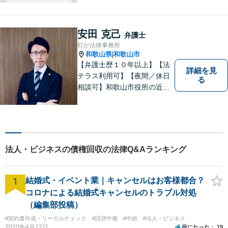
題／相続問題／刑事事件／借
金問題／労働問題など、幅広
く対応可能。【地域に根ざし
安田 克己
弁護士
た弁護士】法律トラブルでお
灯か法律事務所
悩みの方は、お気軽にご相談
和歌山県
和歌山市
|
ください。
【弁護士歴１０年以上】【法
詳細を見
テラス利用可】【夜間／休日
る
相談可】和歌山市役所の近
く、京橋親水公園そばにある
親しみやすい法律事務所で
す。一人で悩まず、まずはご
相談ください。あなたの灯り
となれるよう誠心誠意努めま
法人・ビジネスの債権回収の法律Q&Aランキング
す。
1
結婚式・イベント業｜キャンセルはお客様都合？
コロナによる結婚式キャンセルのトラブル対処
（編集部投稿）
#契約書作成・リーガルチェック
#誹謗中傷
#中絶
#法人・ビジネス
2020年4月22日
役にたった
19