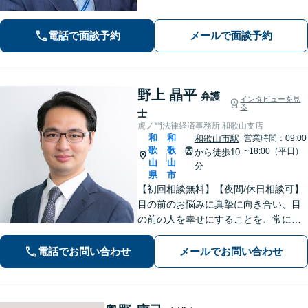
電話で面談予約
メールで面談予約
野上 晶平
弁護
インタビューを見
る
士
虎ノ門法律経済事務所 和歌山支店
和
和
和歌山市駅
営業時間：09:00
歌
歌
~18:00（平日）
から徒歩10
|
山
山
分
県
市
【初回相談無料】【夜間/休日相談可】
目の前のお悩みに真摯に向き合い、目
の前の人を幸せにすることを、常にこ
ころがけています。法律と実務を熟知
した弁護士が、一刻も早い解決を目指
電話でお問い合わせ
メールでお問い合わせ
します。お困りの方は、お気軽にご相
談ください。