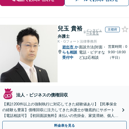
兒玉 貴裕
京都府
インタビュ
ーを見る
弁護士
K・Gフォート法律事務所
営業時間：0
岩出市
か
面談方法(対面・
らも相談
電話・ビデオな
9:00~18:00
受付中
ど)は応相談
（平日）
法人・ビジネスの債権回収
【累計200件以上の強制執行に対応してきた経験値あり】【民事保全
の経験も豊富】債権回収に注力してきた弁護士が徹底的にサポート
【電話相談可】【初回面談無料】未払いの売掛金、家賃滞納、個人間
のお金の貸し借りなど【関西エリア対応】
料金表を見る