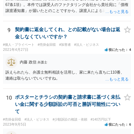
67条1項）。本件では譲受人のファクタリング会社から貴社宛に「債権
譲渡通知書」が届いたとのことですから、譲渡人による通知ではない
ため、債務者対抗要件が充足されていないでしょう。この観点から
は、当該ファクタリング会社が詐称譲受人の可能性があるとすら指摘
できるでしょう。 次に、たとえファクタリング会社からの「債権譲渡
9
契約書に返金してくれ、との記載がない場合は返
通知書」であっても、それが譲渡人の個人事業主の委託を受けてなさ
金しなくていいですか？
れていた場合等であり、債務者対抗要件の問題をクリアされていたと
#個人・プライベート
#売掛金回収
#加害者
#法人・ビジネス
しても、当該ファクタリング会社が譲受債権請求訴訟を提起する場
2021年4月27日
役にたった
4
合、譲受債権の発生原因事実を立証しなければなりません。 「譲渡人
は当社にとって全くの見知らぬ人物で、一切関係がなく、当該債権は
内藤 政信
弁護士
現在・将来ともに存在しないと断言でき」ないということであれば、
この立証の見込みが立たないでしょうから、訴訟になったとしても、
訴えられたら、弁護士無料相談を活用し、家に来たら直ちに110番、
かかる点で争うべきでしょう（といっても否認すれば足りると思いま
連絡は取らないでいいですね。
す。）。 以上述べましたが、令和7年12月から令和11年までに発生す
る一切の債権となれば、約4年という一定の期間の将来債権譲渡とな
り、訴求されている債権の額も相当程度の金額になっていると推察し
10
ポスターとチラシの契約書と請求書に基づく未払
ます。ご不安な気持ちを解消するために、法律事務所にご相談に赴く
い金に関する少額訴訟の可否と勝訴可能性につい
ことを検討されても良いでしょう。
て
#売掛金回収
#法人・ビジネス
#少額訴訟の相談・依頼
#140万円以下
2023年9月5日
役にたった
6