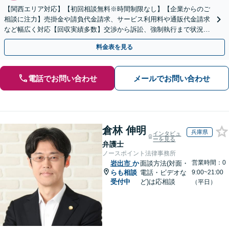
【関西エリア対応】【初回相談無料※時間制限なし】【企業からのご
相談に注力】売掛金や請負代金請求、サービス利用料や通販代金請求
など幅広く対応【回収実績多数】交渉から訴訟、強制執行まで状況に
応じて的確に対応します
料金表を見る
電話でお問い合わせ
メールでお問い合わせ
倉林 伸明
兵庫県
インタビュ
ーを見る
弁護士
ノースポイント法律事務所
営業時間：0
岩出市
か
面談方法(対面・
らも相談
電話・ビデオな
9:00~21:00
受付中
ど)は応相談
（平日）