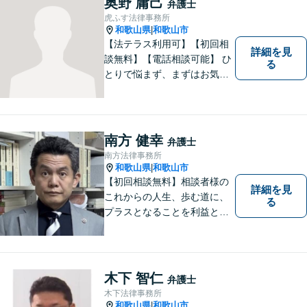
奥野 庸己
弁護士
虎ふす法律事務所
和歌山県
和歌山市
|
【法テラス利用可】【初回相
詳細を見
談無料】【電話相談可能】 ひ
る
とりで悩まず、まずはお気軽
にご相談ください。 早い段階
でのご相談が、有利で納得し
た解決につながります。
南方 健幸
弁護士
南方法律事務所
和歌山県
和歌山市
|
【初回相談無料】相談者様の
詳細を見
これからの人生、歩む道に、
る
プラスとなることを利益と考
え、相談者の人生を背負って
活動してまいります。和歌山
はもちろん、関西・関東から
ご相談いただくこともありま
木下 智仁
弁護士
す。
木下法律事務所
和歌山県
和歌山市
|