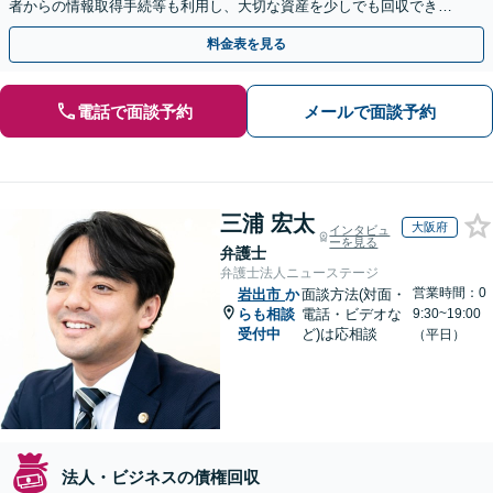
者からの情報取得手続等も利用し、大切な資産を少しでも回収できる
よう尽力します【フリーランス・個人事業主のご相談も対応】
料金表を見る
電話で面談予約
メールで面談予約
三浦 宏太
大阪府
インタビュ
ーを見る
弁護士
弁護士法人ニューステージ
営業時間：0
岩出市
か
面談方法(対面・
らも相談
電話・ビデオな
9:30~19:00
受付中
ど)は応相談
（平日）
法人・ビジネスの債権回収