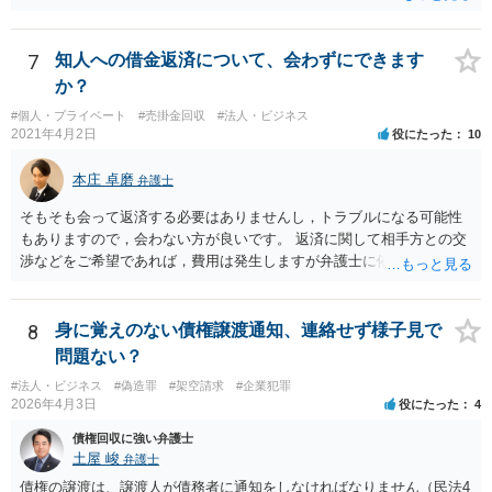
7
知人への借金返済について、会わずにできます
か？
#個人・プライベート
#売掛金回収
#法人・ビジネス
2021年4月2日
役にたった
10
本庄 卓磨
弁護士
そもそも会って返済する必要はありませんし，トラブルになる可能性
もありますので，会わない方が良いです。 返済に関して相手方との交
渉などをご希望であれば，費用は発生しますが弁護士に依頼すること
はできます。 ご依頼された場合は，弁護士を介して連絡することがで
きますので，ご自身で対応する必要はなくなります。
8
身に覚えのない債権譲渡通知、連絡せず様子見で
問題ない？
#法人・ビジネス
#偽造罪
#架空請求
#企業犯罪
2026年4月3日
役にたった
4
債権回収に強い弁護士
土屋 峻
弁護士
債権の譲渡は、譲渡人が債務者に通知をしなければなりません（民法4