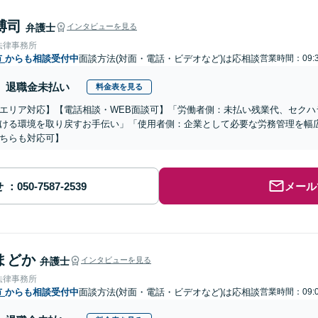
博司
弁護士
インタビューを見る
法律事務所
市
からも相談受付中
面談方法(対面・電話・ビデオなど)は応相談
営業時間：09:3
退職金未払い
料金表を見る
エリア対応】【電話相談・WEB面談可】「労働者側：未払い残業代、セクハ
ける環境を取り戻すお手伝い」「使用者側：企業として必要な労務管理を幅
ちらも対応可】
せ
メール
まどか
弁護士
インタビューを見る
法律事務所
市
からも相談受付中
面談方法(対面・電話・ビデオなど)は応相談
営業時間：09:0