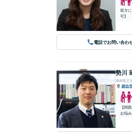
双方に
可】
電話でお問い合わ
勢川 
湖南竜王
岩出
【関西
お悩み