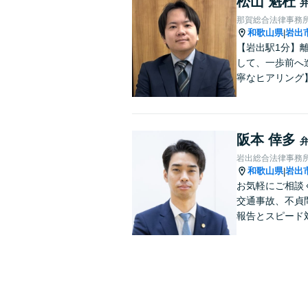
松山 魁杜
那賀総合法律事務
和歌山県
岩出
|
【岩出駅1分】
して、一歩前へ
寧なヒアリング
阪本 倖多
岩出総合法律事務
和歌山県
岩出
|
お気軽にご相談
交通事故、不貞
報告とスピード