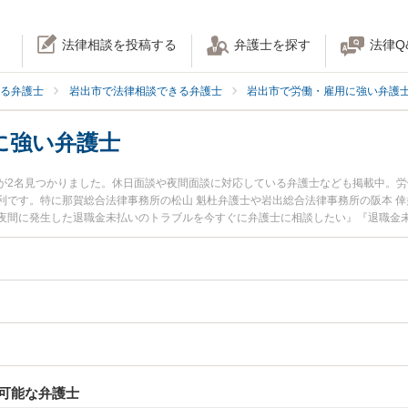
法律相談を投稿する
弁護士を探す
法律Q
る弁護士
岩出市で法律相談できる弁護士
岩出市で労働・雇用に強い弁護
に強い弁護士
が2名見つかりました。休日面談や夜間面談に対応している弁護士なども掲載中。
利です。特に那賀総合法律事務所の松山 魁杜弁護士や岩出総合法律事務所の阪本 
夜間に発生した退職金未払いのトラブルを今すぐに弁護士に相談したい』『退職金
を法律相談できる岩出市内の弁護士に相談予約したい』などでお困りの相談者さん
可能な弁護士