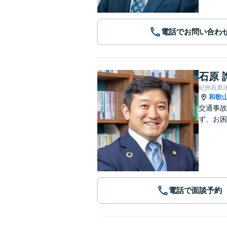
電話でお問い合わ
石原 
紀州石原
和歌
交通事故
ず、お困
電話で面談予約