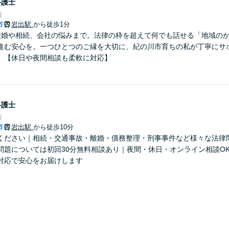
弁護士
所
市
岩出駅
から徒歩1分
離婚や相続、会社の悩みまで。法律の枠を超えて何でも話せる「地域の
進む安心を。一つひとつのご縁を大切に、紀の川市育ちの私が丁寧にサ
】【休日や夜間相談も柔軟に対応】
弁護士
所
市
岩出駅
から徒歩10分
ください｜相続・交通事故・離婚・債務整理・刑事事件など様々な法律
問題については初回30分無料相談あり｜夜間・休日・オンライン相談O
対応で安心をお届けします