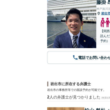
藤掛 
神戸湊川
岩出
【関西
読んだ
予約）
電話でお問い合わ
岩出市に所在する弁護士
岩出市の事務所等での面談予約が可能です。
2
人の弁護士が見つかりました
(検索結