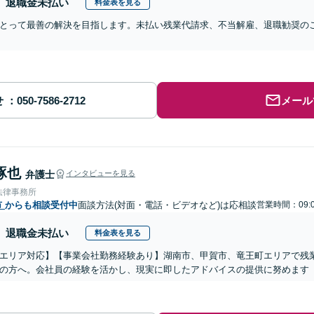
退職金未払い
料金表を見る
とって最善の解決を目指します。未払い残業代請求、不当解雇、退職勧奨の
せ
メール
琢也
弁護士
インタビューを見る
法律事務所
市
からも相談受付中
面談方法(対面・電話・ビデオなど)は応相談
営業時間：09:0
退職金未払い
料金表を見る
エリア対応】【事業会社勤務経験あり】湖南市、甲賀市、竜王町エリアで残
の方へ。会社員の経験を活かし、現実に即したアドバイスの提供に努めます【