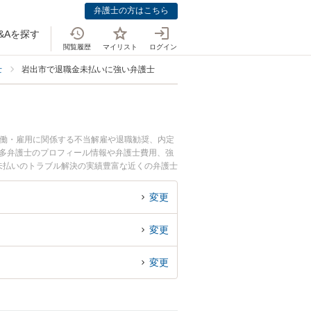
弁護士の方はこちら
&Aを探す
閲覧履歴
マイリスト
ログイン
士
岩出市で退職金未払いに強い弁護士
労働・雇用に関係する不当解雇や退職勧奨、内定
倖多弁護士のプロフィール情報や弁護士費用、強
未払いのトラブル解決の実績豊富な近くの弁護士
におすすめです。
変更
変更
変更