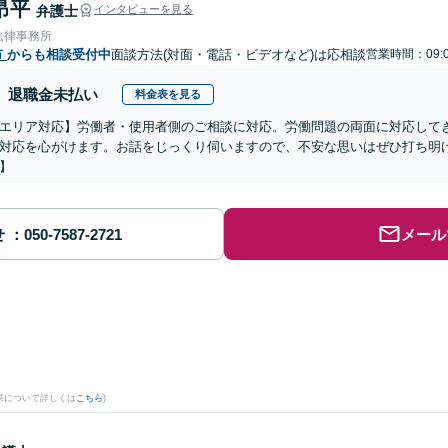
昂平
弁護士
インタビューを見る
法律事務所
市
からも相談受付中
面談方法(対面・電話・ビデオなど)は応相談
営業時間：09:0
退職金未払い
料金表を見る
エリア対応】労働者・使用者側のご相談に対応。労働問題の両面に対応して
対応を心がけます。お話をじっくり伺いますので、不安な思いはぜひ打ち明
】
せ
メール
果について詳しくは
こちら
)