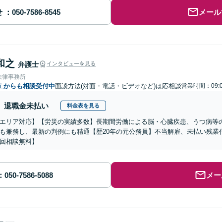
せ
メール
和之
弁護士
インタビューを見る
法律事務所
市
からも相談受付中
面談方法(対面・電話・ビデオなど)は応相談
営業時間：09:0
退職金未払い
料金表を見る
エリア対応】【労災の実績多数】長期間労働による脳・心臓疾患、うつ病等
も兼務し、最新の判例にも精通【歴20年の元公務員】不当解雇、未払い残業
回相談無料】
メー