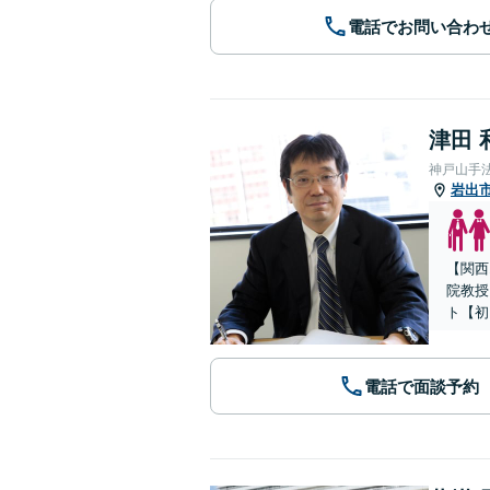
電話でお問い合わ
津田 
神戸山手
岩出
【関西
院教授
ト【初
電話で面談予約