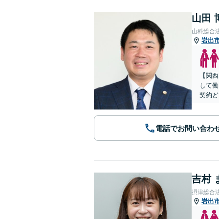
山田 
山科総合
岩出
【関西
して働
契約ど
電話でお問い合わ
吉村 
摂津総合
岩出