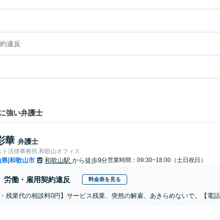
約違反
に強い弁護士
彩華
弁護士
スト法律事務所 和歌山オフィス
山県
和歌山市
和歌山駅
から徒歩9分
営業時間：09:30~18:00（土日祝日）
|
労働・雇用契約違反
料金表を見る
・残業代の相談料0円】サービス残業、突然の解雇、あきらめないで。【電