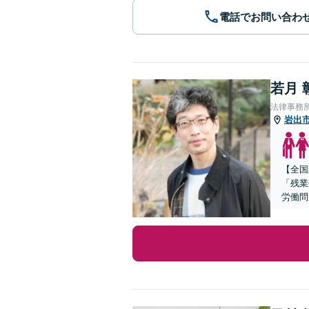
電話でお問い合わ
若月 
法律事務
岩出
【全国
「残業
労働問