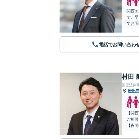
関西エ
で、早
てお問
電話でお問い合わ
村田 
蒼星法律
岩出
【関西
ご相談
【夜間