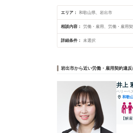
エリア
和歌山県、岩出市
相談内容
労働・雇用、労働・雇用契
詳細条件
未選択
岩出市から近い労働・雇用契約違反
井上 
ベリーベ
和歌
【解雇