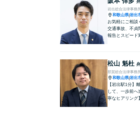
阪本 倖多
岩出総合法律事務
和歌山県
岩出
|
お気軽にご相談
交通事故、不貞
報告とスピード
松山 魁杜
那賀総合法律事務
和歌山県
岩出
|
【岩出駅1分】
して、一歩前へ
寧なヒアリング