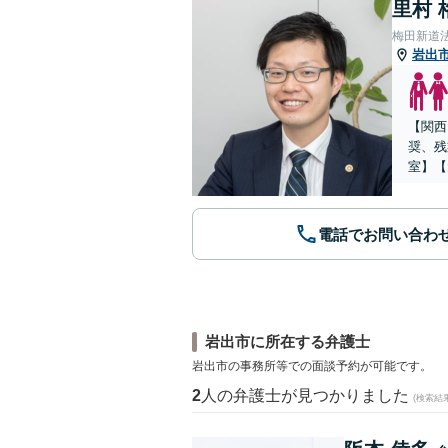
里村 
梅田新道
岩出
【関西
奨、残
室】【
電話でお問い合わ
岩出市に所在する弁護士
岩出市の事務所等での面談予約が可能です。
2
人の弁護士が見つかりました
(検索結