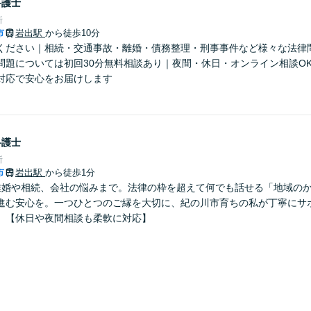
弁護士
所
市
岩出駅
から徒歩10分
ください｜相続・交通事故・離婚・債務整理・刑事事件など様々な法律
問題については初回30分無料相談あり｜夜間・休日・オンライン相談O
対応で安心をお届けします
弁護士
所
市
岩出駅
から徒歩1分
離婚や相続、会社の悩みまで。法律の枠を超えて何でも話せる「地域の
進む安心を。一つひとつのご縁を大切に、紀の川市育ちの私が丁寧にサ
】【休日や夜間相談も柔軟に対応】