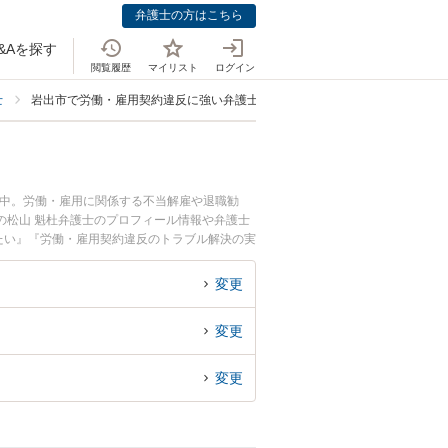
弁護士の方はこちら
&Aを探す
閲覧履歴
マイリスト
ログイン
士
岩出市で労働・雇用契約違反に強い弁護士
載中。労働・雇用に関係する不当解雇や退職勧
の松山 魁杜弁護士のプロフィール情報や弁護士
たい』『労働・雇用契約違反のトラブル解決の実
』などでお困りの相談者さんにおすすめです。
変更
変更
変更