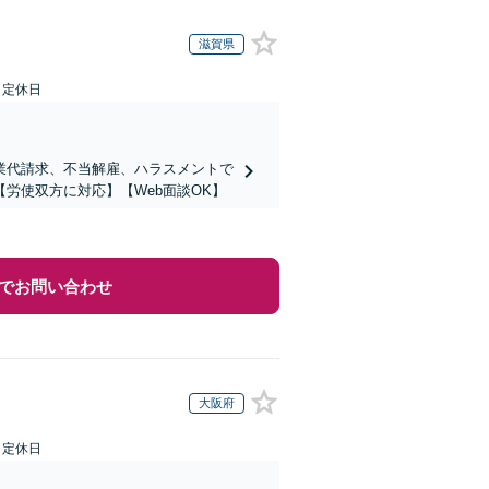
滋賀県
日定休日
業代請求、不当解雇、ハラスメントで
労使双方に対応】【Web面談OK】
でお問い合わせ
大阪府
日定休日