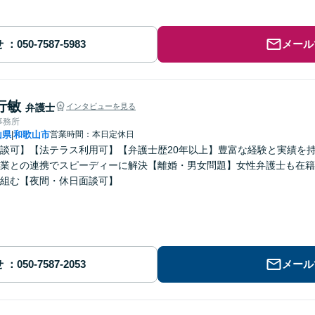
せ
メール
行敏
弁護士
インタビューを見る
事務所
山県
和歌山市
営業時間：本日定休日
|
談可】【法テラス利用可】【弁護士歴20年以上】豊富な経験と実績を
業との連携でスピーディーに解決【離婚・男女問題】女性弁護士も在籍
組む【夜間・休日面談可】
せ
メール