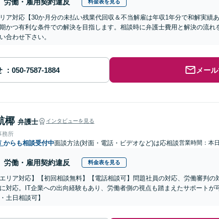
労働・雇用契約違反
料金表を見る
リア対応【30か月分の未払い残業代回収＆不当解雇は年収1年分で和解実績
期かつ有利な条件での解決を目指します。相談時に弁護士費用と解決の流れ
い合わせ下さい。
せ
メール
航椰
弁護士
インタビューを見る
事務所
市
からも相談受付中
面談方法(対面・電話・ビデオなど)は応相談
営業時間：本
労働・雇用契約違反
料金表を見る
エリア対応】【初回相談無料】【電話相談可】問題社員の対応、労働審判の
に対応。IT企業への出向経験もあり、労働者側の視点も踏まえたサポートが
・土日相談可】