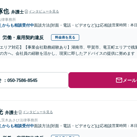
琢也
弁護士
インタビューを見る
法律事務所
市
からも相談受付中
面談方法(対面・電話・ビデオなど)は応相談
営業時間：本
労働・雇用契約違反
料金表を見る
エリア対応】【事業会社勤務経験あり】湖南市、甲賀市、竜王町エリアで残
の方へ。会社員の経験を活かし、現実に即したアドバイスの提供に努めます【
せ
メール
光
弁護士
インタビューを見る
人茨木あさひ法律事務所
市
からも相談受付中
面談方法(対面・電話・ビデオなど)は応相談
営業時間：本