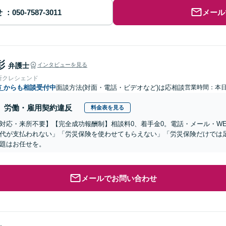
せ
メール
彰
弁護士
インタビューを見る
所クレシェンド
市
からも相談受付中
面談方法(対面・電話・ビデオなど)は応相談
営業時間：本
労働・雇用契約違反
料金表を見る
対応・来所不要】【完全成功報酬制】相談料0、着手金0。電話・メール・W
代が支払われない」「労災保険を使わせてもらえない」「労災保険だけでは
題はお任せを。
メールでお問い合わせ