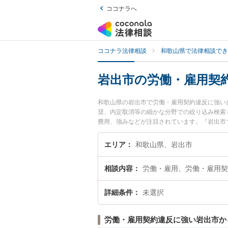
ココナラへ
ココナラ法律相談
和歌山県で法律相談でき
岩出市の労働・雇用契
和歌山県の岩出市で労働・雇用契約違反に強い
奨、内定取消等の細かな分野での絞り込み検索
費用、強みなどが注目されています。『岩出市
績豊富な近くの弁護士を検索したい』『初回相
エリア
和歌山県、岩出市
相談内容
労働・雇用、労働・雇用契
詳細条件
未選択
労働・雇用契約違反に強い岩出市か