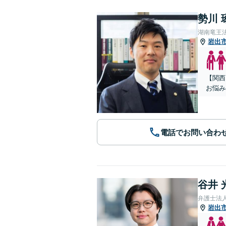
勢川 
湖南竜王
岩出
【関西
お悩み
電話でお問い合わ
谷井 
弁護士法
岩出