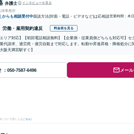
格
弁護士
インタビューを見る
法律事務所
市
からも相談受付中
面談方法(対面・電話・ビデオなど)は応相談
営業時間：本
労働・雇用契約違反
料金表を見る
エリア対応】【初回電話相談無料】【企業側・従業員側どちらも対応可】セ
業代請求、過労死・過労自殺まで対応します。転勤や昇進昇格・降格処分に
大阪天満宮駅すぐ】
せ
メール
果について詳しくは
こちら
)