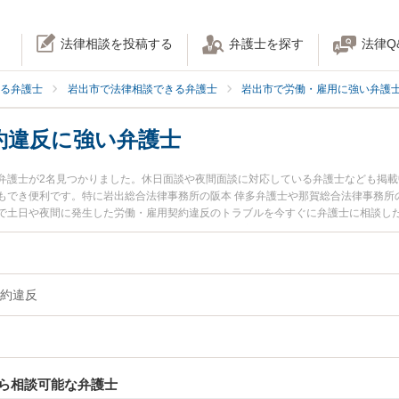
法律相談を投稿する
弁護士を探す
法律Q
る弁護士
岩出市で法律相談できる弁護士
岩出市で労働・雇用に強い弁護
約違反に強い弁護士
弁護士が2名見つかりました。休日面談や夜間面談に対応している弁護士なども掲
もでき便利です。特に岩出総合法律事務所の阪本 倖多弁護士や那賀総合法律事務所
で土日や夜間に発生した労働・雇用契約違反のトラブルを今すぐに弁護士に相談し
談無料で労働・雇用契約違反を法律相談できる岩出市内の弁護士に相談予約したい
約違反
ら相談可能な弁護士