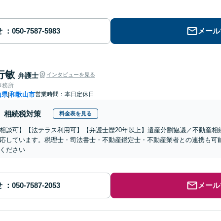
せ
メール
行敏
弁護士
インタビューを見る
事務所
山県
和歌山市
営業時間：本日定休日
|
相続税対策
料金表を見る
相談可】【法テラス利用可】【弁護士歴20年以上】遺産分割協議／不動産相
応しています。税理士・司法書士・不動産鑑定士・不動産業者との連携も可
ください
せ
メール