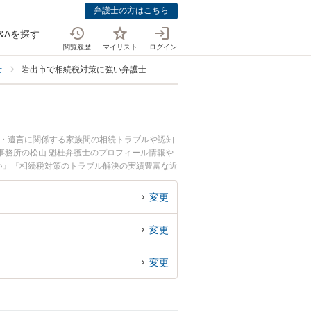
弁護士の方はこちら
&Aを探す
閲覧履歴
マイリスト
ログイン
士
岩出市で相続税対策に強い弁護士
続・遺言に関係する家族間の相続トラブルや認知
事務所の松山 魁杜弁護士のプロフィール情報や
い』『相続税対策のトラブル解決の実績豊富な近
談者さんにおすすめです。
変更
変更
変更