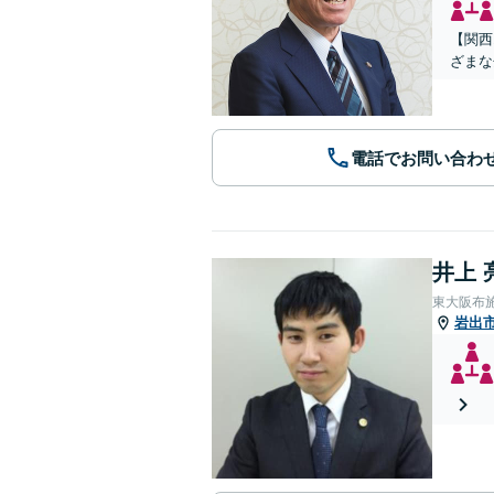
【関西
ざまな
電話でお問い合わ
井上 
東大阪布
岩出