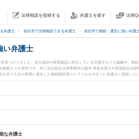
法律相談を投稿する
弁護士を探す
法律Q
る弁護士
岩出市で法律相談できる弁護士
岩出市で相続・遺言に強い弁護
強い弁護士
2名見つかりました。休日面談や夜間面談に対応している弁護士なども掲載中。相
み検索もでき便利です。特に岩出総合法律事務所の阪本 倖多弁護士や那賀総合法律
岩出市で土日や夜間に発生した相続税対策のトラブルを今すぐに弁護士に相談した
続税対策を法律相談できる岩出市内の弁護士に相談予約したい』などでお困りの相
能な弁護士