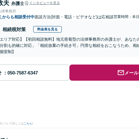
敦夫
弁護士
インタビューを見る
法律事務所
市
からも相談受付中
面談方法(対面・電話・ビデオなど)は応相談
営業時間：本
相続税対策
料金表を見る
エリア対応】【初回相談無料】地元密着型の法律事務所の弁護士が、あなた
分割も的確に対応」「相続放棄の手続き可」円滑な相続をおこなうため、相
個室制】
せ
メール
果について詳しくは
こちら
)