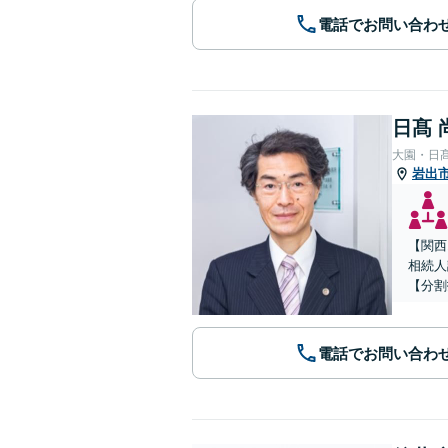
電話でお問い合わ
日髙 
大園・日
岩出
【関西
相続人
【分割
電話でお問い合わ