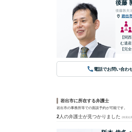
後藤 
後藤敦夫
岩出
【関西
む遺産
【完全
電話でお問い合わ
岩出市に所在する弁護士
岩出市の事務所等での面談予約が可能です。
2
人の弁護士が見つかりました
(検索結