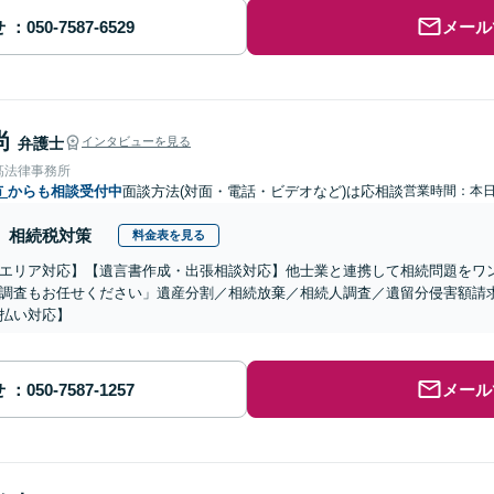
せ
メール
尚
弁護士
インタビューを見る
髙法律事務所
市
からも相談受付中
面談方法(対面・電話・ビデオなど)は応相談
営業時間：本
相続税対策
料金表を見る
エリア対応】【遺言書作成・出張相談対応】他士業と連携して相続問題をワ
調査もお任せください」遺産分割／相続放棄／相続人調査／遺留分侵害額請
払い対応】
せ
メール