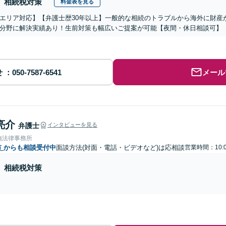
相続税対策
料金表を見る
エリア対応】【弁護士歴30年以上】一般的な相続のトラブルから海外に財産
分野に解決実績あり！生前対策も幅広いご提案が可能【夜間・休日相談可】
せ
メール
亮介
弁護士
インタビューを見る
施法律事務所
市
からも相談受付中
面談方法(対面・電話・ビデオなど)は応相談
営業時間：10:
相続税対策