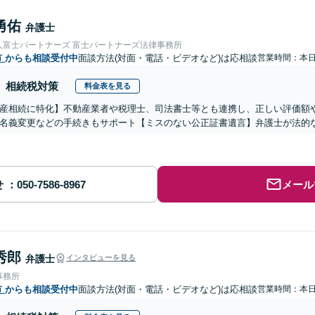
勇佑
弁護士
人富士パートナーズ 富士パートナーズ法律事務所
市
からも相談受付中
面談方法(対面・電話・ビデオなど)は応相談
営業時間：本
相続税対策
料金表を見る
産相続に特化】不動産業者や税理士、司法書士等とも連携し、正しい評価額
名義変更などの手続きもサポート【ミスのない公正証書遺言】弁護士が法的
せ
メール
秀郎
弁護士
インタビューを見る
事務所
市
からも相談受付中
面談方法(対面・電話・ビデオなど)は応相談
営業時間：本