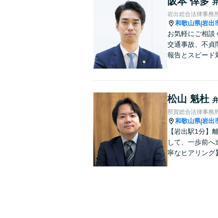
阪本 倖多
岩出総合法律事務
和歌山県
岩出
|
お気軽にご相談
交通事故、不貞
報告とスピード
松山 魁杜
那賀総合法律事務
和歌山県
岩出
|
【岩出駅1分】
して、一歩前へ
寧なヒアリング