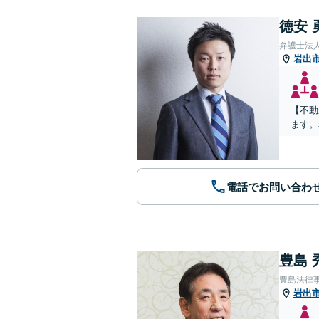
徳安 
弁護士法
岩出
【不動
ます。
電話でお問い合わ
豊島 
豊島法律
岩出