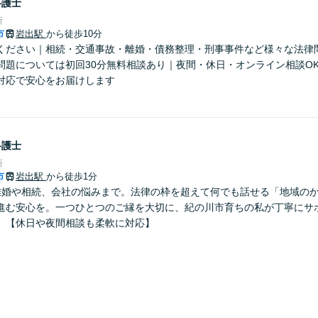
弁護士
所
市
岩出駅
から徒歩10分
ください｜相続・交通事故・離婚・債務整理・刑事事件など様々な法律
問題については初回30分無料相談あり｜夜間・休日・オンライン相談O
対応で安心をお届けします
弁護士
所
市
岩出駅
から徒歩1分
離婚や相続、会社の悩みまで。法律の枠を超えて何でも話せる「地域の
進む安心を。一つひとつのご縁を大切に、紀の川市育ちの私が丁寧にサ
】【休日や夜間相談も柔軟に対応】