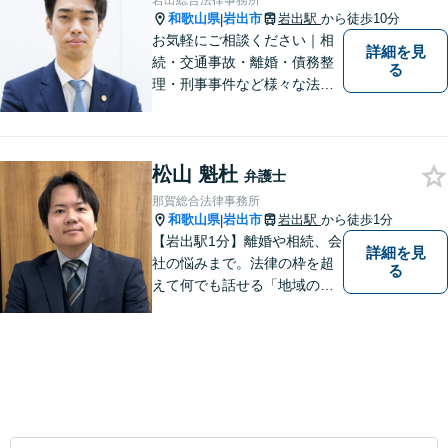
岩出総合法律事務所
和歌山県
岩出市
岩出駅
から徒歩10分
|
お気軽にご相談ください｜相
詳細を見
続・交通事故・離婚・債務整
る
理・刑事事件など様々な法律
問題に対応｜相続、交通事
故、不貞問題については初回3
0分無料相談あり｜夜間・休
松山 魁杜
日・オンライン相談OK（要予
弁護士
約）｜丁寧な報告とスピード
那賀総合法律事務所
対応で安心をお届けします
和歌山県
岩出市
岩出駅
から徒歩1分
|
【岩出駅1分】離婚や相続、会
詳細を見
社の悩みまで。法律の枠を超
る
えて何でも話せる「地域のか
かりつけ弁護士」として、一
歩前へ進む安心を。一つひと
つのご縁を大切に、紀の川市
育ちの私が丁寧にサポートし
ます。【丁寧なヒアリング】
【休日や夜間相談も柔軟に対
応】