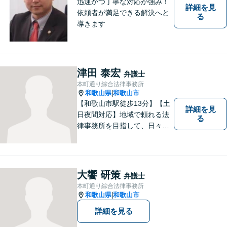
迅速かつ丁寧な対応が強み！
詳細を見
依頼者が満足できる解決へと
る
導きます
津田 泰宏
弁護士
本町通り綜合法律事務所
和歌山県
和歌山市
|
【和歌山市駅徒歩13分】【土
詳細を見
日夜間対応】地域で頼れる法
る
律事務所を目指して、日々尽
力しています。刑事事件／交
通事故／相続／その他一般の
民事事件など、幅広く対応可
能です。まずはお気軽にご相
大饗 研策
弁護士
談ください。
本町通り綜合法律事務所
和歌山県
和歌山市
|
詳細を見る