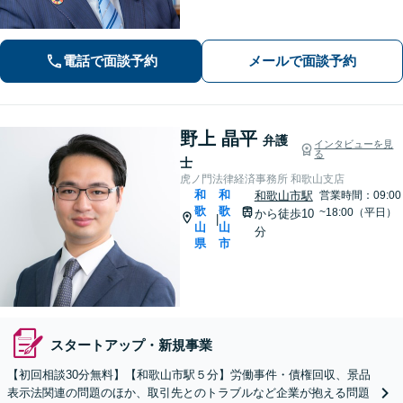
にご相談ください。
電話で面談予約
メールで面談予約
野上 晶平
弁護
インタビューを見
る
士
虎ノ門法律経済事務所 和歌山支店
和
和
和歌山市駅
営業時間：09:00
歌
歌
~18:00（平日）
から徒歩10
|
山
山
分
県
市
スタートアップ・新規事業
【初回相談30分無料】【和歌山市駅５分】労働事件・債権回収、景品
表示法関連の問題のほか、取引先とのトラブルなど企業が抱える問題