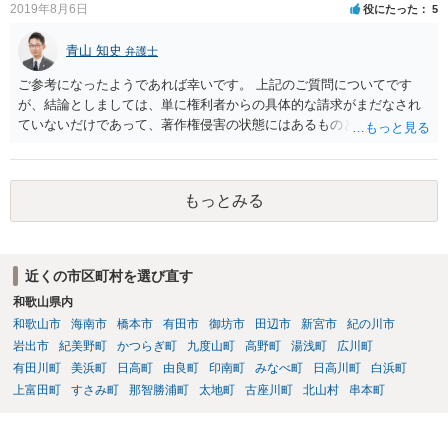
2019年8月6日
役にたった
5
青山 知史
弁護士
ご参考になったようであれば幸いです。 上記のご質問についてです
が、結論としましては、単に権利者からの具体的な請求がまだなされ
ていないだけであって、著作権侵害の状態にはあるものと思慮いたし
ます。 例えば、大手のECサイトの規約を見ますと、各投稿者によるコ
ンテンツの投稿については、適法か否かも含め、投稿者で自己責任で
行うものとし、サイトとしては責任を持たない旨の規定がなされてい
もっとみる
ることがあります。 利用者も多いため、サイトとして投稿画像等のチ
ェックは行えないことから、自己責任で判断して行動するように求め
た規定と思慮いたします。 この結果、画像投稿の時点では、サイトに
おいて事前チェックがなされるわけではないため、著作権侵害となる
近くの市区町村を選び直す
ような画像もそのまま投稿されてしまい、結果として、権利者から削
和歌山県内
除や損害賠償等の請求がなされるまで、事実上、その投稿状態が残っ
たままになっているものと思われます。 こうした無断転載の件数は多
和歌山市
海南市
橋本市
有田市
御坊市
田辺市
新宮市
紀の川市
く、また、本人の特定にも時間や費用がかかることから、全ての無断
岩出市
紀美野町
かつらぎ町
九度山町
高野町
湯浅町
広川町
転載に対しては、権利者が対応できていないという実情があるものと
有田川町
美浜町
日高町
由良町
印南町
みなべ町
日高川町
白浜町
思われます。 もっとも、著作権者として承諾をしているのでない限
上富田町
すさみ町
那智勝浦町
太地町
古座川町
北山村
串本町
り、請求が現時点でないとしても、著作権侵害となることに変わりは
ありません。 そのため、著作権者が、本人の特定や具体的な請求に動
いてきた場合には、こうした無断転載をしていると、権利侵害の責任