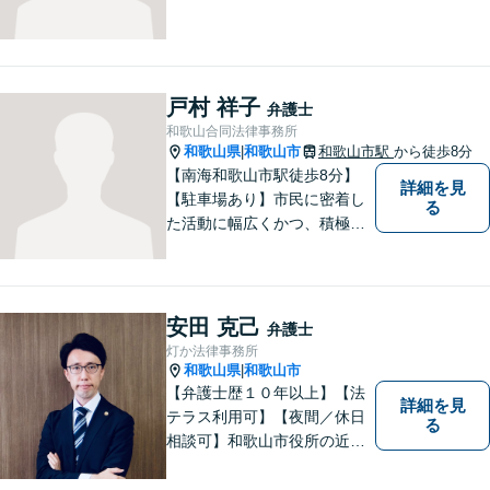
戸村 祥子
弁護士
和歌山合同法律事務所
和歌山県
和歌山市
和歌山市駅
から徒歩8分
|
【南海和歌山市駅徒歩8分】
詳細を見
【駐車場あり】市民に密着し
る
た活動に幅広くかつ、積極的
に取り組んでいます。離婚問
題／相続問題／刑事事件／借
金問題／労働問題など、幅広
く対応可能。【地域に根ざし
安田 克己
弁護士
た弁護士】法律トラブルでお
灯か法律事務所
悩みの方は、お気軽にご相談
和歌山県
和歌山市
|
ください。
【弁護士歴１０年以上】【法
詳細を見
テラス利用可】【夜間／休日
る
相談可】和歌山市役所の近
く、京橋親水公園そばにある
親しみやすい法律事務所で