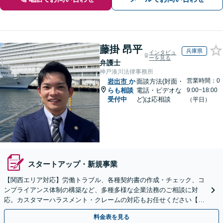
藤掛 昂平
兵庫県
インタビュ
ーを見る
弁護士
神戸湊川法律事務所
営業時間：0
岩出市
か
面談方法(対面・
らも相談
電話・ビデオな
9:00~18:00
受付中
ど)は応相談
（平日）
スタートアップ・新規事業
【関西エリア対応】労働トラブル、各種契約書の作成・チェック、コ
ンプライアンス体制の構築など、多種多様な企業法務のご相談に対
応。カスタマーハラスメント・クレームの対応もお任せください【オ
ンライン相談OK】【夜間・休日相談可（要予約）】
料金表を見る