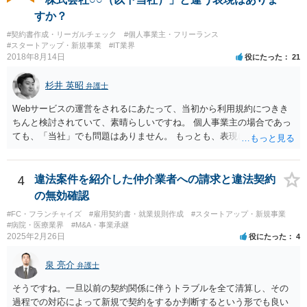
で、商標権者の預かり知らないところで、販売した商品から別の商品
すか？
（コピー品やリメイク品）が作りだされてしまうと、その商品が仮に
#契約書作成・リーガルチェック
#個人事業主・フリーランス
酷い品質であれば、商標権者のブランドイメージが傷ついてしまいま
#スタートアップ・新規事業
#IT業界
すし、その証商標権者にクレームが来てしまいますので、商標権を侵
2018年8月14日
役にたった
21
害します。その商品が流通すれば商標権（ロゴマーク等）に対する一
般消費者の信頼も害することになります。また、本来商標権者に入る
杉井 英昭
弁護士
べき利益が入らないことになります。 修理だけではそのような問題は
生じません。
Webサービスの運営をされるにあたって、当初から利用規約につきき
ちんと検討されていて、素晴らしいですね。 個人事業主の場合であっ
ても、「当社」でも問題はありません。 もっとも、表現に違和感があ
るというのであれば、屋号を使うとよいでしょう。 例えば、田中一郎
さんが「ABCウェブサービス」の屋号で事業を運営する際には、「当
社」の代わりに「ABCウェブサービス」とか「ABCWS」を使う等で
4
違法案件を紹介した仲介業者への請求と違法契約
す。
の無効確認
#FC・フランチャイズ
#雇用契約書・就業規則作成
#スタートアップ・新規事業
#病院・医療業界
#M&A・事業承継
2025年2月26日
役にたった
4
泉 亮介
弁護士
そうですね。一旦以前の契約関係に伴うトラブルを全て清算し、その
過程での対応によって新規で契約をするか判断するという形でも良い