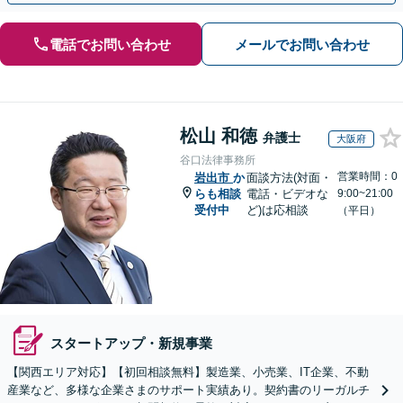
電話でお問い合わせ
メールでお問い合わせ
松山 和徳
弁護士
大阪府
谷口法律事務所
営業時間：0
岩出市
か
面談方法(対面・
らも相談
電話・ビデオな
9:00~21:00
受付中
ど)は応相談
（平日）
スタートアップ・新規事業
【関西エリア対応】【初回相談無料】製造業、小売業、IT企業、不動
産業など、多様な企業さまのサポート実績あり。契約書のリーガルチ