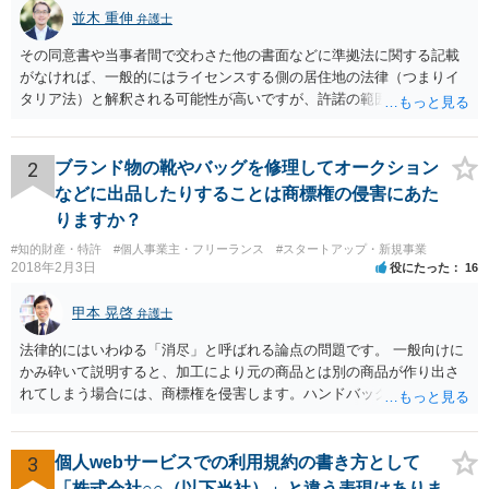
並木 重伸
弁護士
その同意書や当事者間で交わさた他の書面などに準拠法に関する記載
がなければ、一般的にはライセンスする側の居住地の法律（つまりイ
タリア法）と解釈される可能性が高いですが、許諾の範囲が日本国内
に限定されているなどの事情がある場合には、日本法となる可能性も
あります。 なお、仮に日本法になるとしても、新しい会社との間で契
約が有効かどうかは、ライセンスされた権利の種類（著作権、商標
2
ブランド物の靴やバッグを修理してオークション
権、特許権など）や契約の時期などを見て判断する必要があります。
などに出品したりすることは商標権の侵害にあた
いずれにせよ具体的事情が分からないと確定的な回答は難しいと思わ
りますか？
れますので、弁護士に直接相談されることをお勧めします。
#知的財産・特許
#個人事業主・フリーランス
#スタートアップ・新規事業
2018年2月3日
役にたった
16
甲本 晃啓
弁護士
法律的にはいわゆる「消尽」と呼ばれる論点の問題です。 一般向けに
かみ砕いて説明すると、加工により元の商品とは別の商品が作り出さ
れてしまう場合には、商標権を侵害します。ハンドバッグをポーチに
リメイクするなどの場合です。他方で、単なる性能や品質を維持する
ための加工（一般にいう修理）は、商標権を侵害しません。 商標権者
は、その商品を売ったときに対価を回収しているので、商標権は用い
3
個人webサービスでの利用規約の書き方として
尽くされている（用尽、消尽といいます。）と解釈されます。他方
「株式会社○○（以下当社）」と違う表現はありま