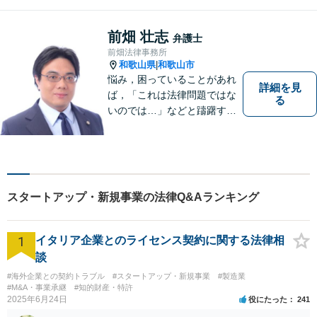
す。一人で悩まず、まずはご
相談ください。あなたの灯り
前畑 壮志
弁護士
となれるよう誠心誠意努めま
前畑法律事務所
す。
和歌山県
和歌山市
|
悩み，困っていることがあれ
詳細を見
ば，「これは法律問題ではな
る
いのでは…」などと躊躇する
ことなく，「まずは相談して
みよう」と法律相談にお越し
いただける事務所を目指して
おります。弁護士前畑壮志は
全力で，最善の答えを探せる
スタートアップ・新規事業の法律Q&Aランキング
ようお手伝いいたします。
1
イタリア企業とのライセンス契約に関する法律相
談
#海外企業との契約トラブル
#スタートアップ・新規事業
#製造業
#M&A・事業承継
#知的財産・特許
2025年6月24日
役にたった
241