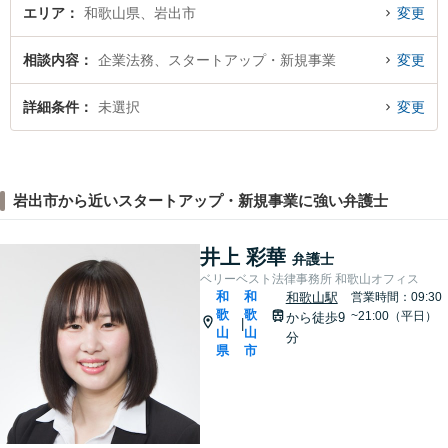
エリア
和歌山県、岩出市
変更
相談内容
企業法務、スタートアップ・新規事業
変更
詳細条件
未選択
変更
岩出市から近いスタートアップ・新規事業に強い弁護士
井上 彩華
弁護士
ベリーベスト法律事務所 和歌山オフィス
和
和
和歌山駅
営業時間：09:30
歌
歌
~21:00（平日）
から徒歩9
|
山
山
分
県
市