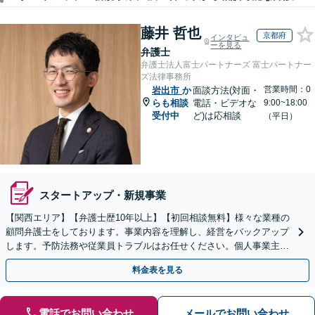
藤井 哲也
京都府
インタビュ
ーを見る
弁護士
弁護士法人富士パートナーズ 富士パートナー
ズ法律事務所
営業時間：0
岩出市
か
面談方法(対面・
らも相談
電話・ビデオな
9:00~18:00
受付中
ど)は応相談
（平日）
スタートアップ・新規事業
【関西エリア】【弁護士歴10年以上】【初回相談無料】様々な業種の
顧問弁護士をしております。事業内容を理解し、経営をバックアップ
します。予防法務や従業員トラブルはお任せください。個人事業主か
らのご相談も可【休日・夜間相談可】
料金表を見る
電話でお問い合わせ
メールでお問い合わせ