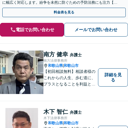
に幅広く対応します。紛争を未然に防ぐための予防法務にも注力【夜
間・休日相談可】顧問契約の実績豊富【Web相談可】
料金表を見る
電話でお問い合わせ
メールでお問い合わせ
南方 健幸
弁護士
南方法律事務所
和歌山県
和歌山市
|
【初回相談無料】相談者様の
詳細を見
これからの人生、歩む道に、
る
プラスとなることを利益と考
え、相談者の人生を背負って
活動してまいります。和歌山
はもちろん、関西・関東から
ご相談いただくこともありま
木下 智仁
弁護士
す。
木下法律事務所
和歌山県
和歌山市
|