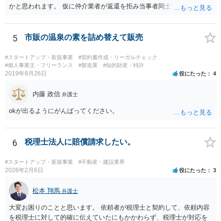
かと思われます。 仮に仲介業者が返還を拒み当事者同士での解決が困
難となった場合は個別に弁護士に相談されると良いでしょう。
5
市販の温泉の素を詰め替えて販売
#スタートアップ・新規事業
#契約書作成・リーガルチェック
#個人事業主・フリーランス
#製造業
#知的財産・特許
2019年9月26日
役にたった
4
内藤 政信
弁護士
okが出るようにがんばってください。
6
税理士法人に賠償請求したい。
#スタートアップ・新規事業
#不動産・建設業界
2026年2月6日
役にたった
3
松本 翔馬
弁護士
大変お困りのことと思います。 依頼者が税理士と契約して、依頼内容
を税理士に対して的確に伝えていたにもかかわらず、税理士が対応を