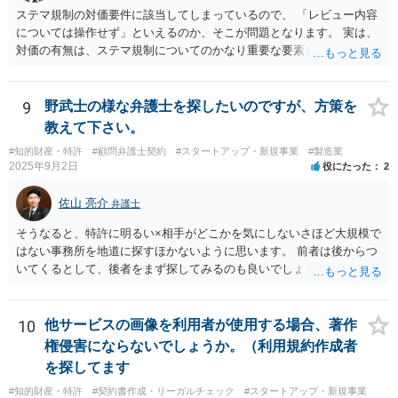
ステマ規制の対価要件に該当してしまっているので、 「レビュー内容
については操作せず」といえるのか、そこが問題となります。 実は、
対価の有無は、ステマ規制についてのかなり重要な要素となります。
近時ステマ規制で初の行政処分を受けたケースは、高評価を付けるこ
とを条件に割り引くサービスを提供していたケースですが、 明示的に
高評価と指示していなくても、全件報酬を支払うことを約してレビュ
9
野武士の様な弁護士を探したいのですが、方策を
ーをさせるということになれば、結局はそれはレビュー内容について
教えて下さい。
事業者が関与していると評価され「事業者による表示（広告）」と判
#知的財産・特許
#顧問弁護士契約
#スタートアップ・新規事業
#製造業
断される余地は残るといえるでしょう。 あくまで、自身の嗜好に基づ
2025年9月2日
役にたった
2
く、自主的なレビューでなければステマ規制にひっかかる可能性があ
るのです。 ※消費者庁のステマ規制の運用ガイドラインであるhttps://
佐山 亮介
弁護士
www.caa.go.jp/policies/policy/representation/fair_labeling/guideline/ass
ets/representation_cms216_230328_03.pdf の５頁（イ）、２（１）参
そうなると、特許に明るい×相手がどこかを気にしないさほど大規模で
照
はない事務所を地道に探すほかないように思います。 前者は後からつ
いてくるとして、後者をまず探してみるのも良いでしょう。
10
他サービスの画像を利用者が使用する場合、著作
権侵害にならないでしょうか。（利用規約作成者
を探してます
#知的財産・特許
#契約書作成・リーガルチェック
#スタートアップ・新規事業