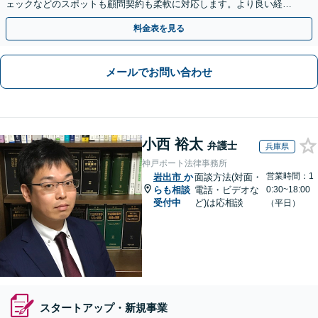
ェックなどのスポットも顧問契約も柔軟に対応します。より良い経営
判断を・セカンドオピニオンもお気軽に【北新地駅1分】
料金表を見る
メールでお問い合わせ
小西 裕太
弁護士
兵庫県
神戸ポート法律事務所
営業時間：1
岩出市
か
面談方法(対面・
らも相談
電話・ビデオな
0:30~18:00
受付中
ど)は応相談
（平日）
スタートアップ・新規事業