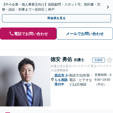
【中小企業・個人事業主向け】低額顧問・スポット可。契約書・労
務・訴訟・刑事まで一括対応｜神戸
料金表を見る
電話でお問い合わせ
メールでお問い合わせ
徳安 勇佑
弁護士
京都府
弁護士法人富士パートナーズ 富士パートナー
ズ法律事務所
営業時間：0
岩出市
か
面談方法(対面・
らも相談
電話・ビデオな
9:00~19:00
受付中
ど)は応相談
（平日）