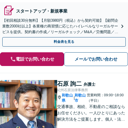
スタートアップ・新規事業
【初回相談30分無料】【月額3980円（税込）から契約可能】【顧問企
業数2000社以上】各業種の商習慣に応じたハイレベルなリーガルサー
ビスを提供。契約書の作成／リーガルチェック／M&A／労働問題／知
的財産等、お任せください【他士業連携可能】
料金表を見る
電話でお問い合わせ
メールでお問い合わせ
石原 詢二
弁護士
紀州石原法律事務所
和歌山
和歌山
営業時間：09:00~18:00
|
県
市
（平日）
交通事故、相続、不動産のご相談なら
お任せください。一人ひとりにあった
解決方法をご提案します。個人・法人
問わず、お困りの方は弁護士にお気軽