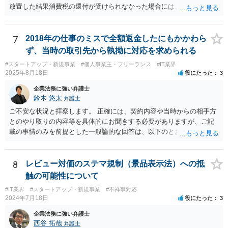
放置した結果消費税の還付が受けられなかった場合には、賠償請求で
きる余地があります。 本件では、 ①過誤があった業務が契約範囲内で
あるか否かという問題 ②税理士本人が税務業務をしていなかったとい
う税理士職務の妥当性の問題 ③クライアントが誤って簡易課税届出書
7
2018年の仕事のミスで全額返金したにもかかわら
を提出していたところ、税理士が課税方式の確認をしなかった問題 と
ず、当時の取引先から執拗に対応を求められる
いう課題があります。 ①については、 税理士が責任を持つのは契約に
#スタートアップ・新規事業
#個人事業主・フリーランス
#IT業界
明記された委任事務に限定されるのが原則です。 サービスとして委任
2025年8月18日
役にたった
3
事務外の税務相談に応じた結果、その責任を負う場合もゼロではあり
ませんが、責任追及するハードルはかなり上がります。 ②について
企業法務に強い弁護士
は、 実際上、税理士事務所では事務員が顧客対応することが多いと聞
鈴木 悠太
弁護士
きます。 そのため、メールに税理士が参加していないことや直接面談
ご不安な状況と拝察します。 正確には、契約内容や当時からの相手方
していないことをもって賠償請求の理由とすることは現実問題として
とのやり取りの内容等を具体的にお聞きする必要がありますが、ご記
は難しい可能性があります。 ③については、 税理士が、契約上の委任
載の事情のみを前提とした一般論的な回答は、以下のとおりです。 ①
事務外の税務相談をサービスで実施していた場合は、税理士側から積
相手方が主張し得た損害賠償請求権は、すでに消滅時効（2020年改正
極的に課税方式を確認しなければならないという程度の注意義務は認
前の商事消滅時効、不法行為消滅時効）にかかっている可能性が高い
められにくいのではないかと思います。 もっとも、顧問契約締結当初
です。 ②相手方の報告要求については、法的には従う義務はないでし
8
レビュー対価のステマ規制（景品表示法）への抵
から本件法人設立の相談についても依頼しており委任事務に含まれて
ょう。 ③すでに対応は完了しており、もし相手方から今後具体的な法
触の可能性について
いたと主張できる事情がある場合には、上記より幾分有利に進められ
的請求ないし措置がなされれば改めて検討するという方針でもよいよ
るかと思います。 より詳細な検討は、個別に法律事務所に問い合わせ
#IT業界
#スタートアップ・新規事業
#不祥事対応
うに思われます。
2024年7月18日
役にたった
3
て法律相談されるとよいでしょう。
企業法務に強い弁護士
西谷 拓哉
弁護士