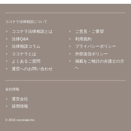
を問われることになり、結果として、賠償等をしなければならない事
態にもなります。 このように、ECサイト等における画像転載等は、適
法な状態とは必ずしも言い難く、権利者の行動次第では責任が生じか
ココナラ法律相談について
ねないものですので、やはりこうした無断転載は控えた方が安全かと
思慮いたします。
ココナラ法律相談とは
ご意見・ご要望
法律Q&A
利用規約
法律相談コラム
プライバシーポリシー
ココナラとは
外部送信ポリシー
よくあるご質問
掲載をご検討の弁護士の方
へ
運営へのお問い合わせ
会社情報
運営会社
採用情報
© 2016 coconala Inc.