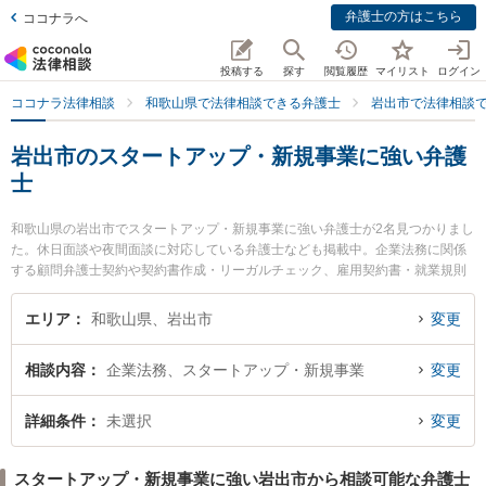
弁護士の方はこちら
ココナラへ
投稿する
探す
閲覧履歴
マイリスト
ログイン
ココナラ法律相談
和歌山県で法律相談できる弁護士
岩出市で法律相談
岩出市のスタートアップ・新規事業に強い弁護
士
和歌山県の岩出市でスタートアップ・新規事業に強い弁護士が2名見つかりまし
た。休日面談や夜間面談に対応している弁護士なども掲載中。企業法務に関係
する顧問弁護士契約や契約書作成・リーガルチェック、雇用契約書・就業規則
作成等の細かな分野での絞り込み検索もでき便利です。特に岩出総合法律事務
所の阪本 倖多弁護士や那賀総合法律事務所の松山 魁杜弁護士のプロフィール情
エリア
和歌山県、岩出市
変更
報や弁護士費用、強みなどが注目されています。『岩出市で土日や夜間に発生
したスタートアップ・新規事業のトラブルを今すぐに弁護士に相談したい』
相談内容
企業法務、スタートアップ・新規事業
変更
『スタートアップ・新規事業のトラブル解決の実績豊富な近くの弁護士を検索
したい』『初回相談無料でスタートアップ・新規事業を法律相談できる岩出市
内の弁護士に相談予約したい』などでお困りの相談者さんにおすすめです。
詳細条件
未選択
変更
スタートアップ・新規事業に強い岩出市から相談可能な弁護士