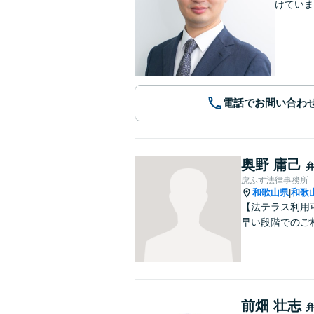
けていま
電話でお問い合わ
奥野 庸己
虎ふす法律事務所
和歌山県
和歌
|
【法テラス利用
早い段階でのご
前畑 壮志