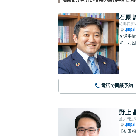
海南市から近い債権の時効中断に強
石原 
紀州石原
和歌
交通事故
ず、お困
電話で面談予約
野上 
虎ノ門法
和歌
【初回相