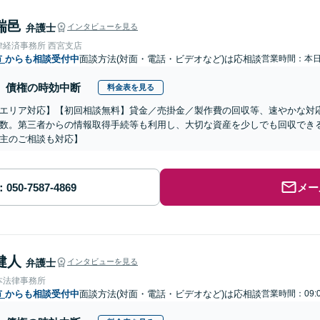
瑞邑
弁護士
インタビューを見る
律経済事務所 西宮支店
市
からも相談受付中
面談方法(対面・電話・ビデオなど)は応相談
営業時間：本
債権の時効中断
料金表を見る
エリア対応】【初回相談無料】貸金／売掛金／製作費の回収等、速やかな対
数。第三者からの情報取得手続等も利用し、大切な資産を少しでも回収でき
主のご相談も対応】
メー
健人
弁護士
インタビューを見る
本法律事務所
市
からも相談受付中
面談方法(対面・電話・ビデオなど)は応相談
営業時間：09: