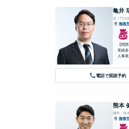
亀井 
虎ノ門法
海南
【関西
実績多
人事業
電話で面談予約
熊本 
磯野・熊
海南