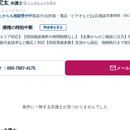
宏太
弁護士
インタビューを見る
人ニューステージ
市
からも相談受付中
面談方法(対面・電話・ビデオなど)は応相談
営業時間：09:
債権の時効中断
料金表を見る
エリア対応】【初回相談無料※時間制限なし】【企業からのご相談に注力】
販代金請求など幅広く対応【回収実績多数】交渉から訴訟、強制執行まで状
せ
メール
条件に一致する弁護士が見つかりませんでした