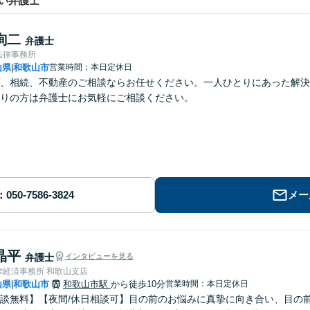
い弁護士
詢二
弁護士
法律事務所
山県
和歌山市
営業時間：本日定休日
|
、相続、不動産のご相談ならお任せください。一人ひとりにあった解決
りの方は弁護士にお気軽にご相談ください。
メー
晶平
弁護士
インタビューを見る
律経済事務所 和歌山支店
山県
和歌山市
和歌山市駅
から徒歩10分
営業時間：本日定休日
|
談無料】【夜間/休日相談可】目の前のお悩みに真摯に向き合い、目の