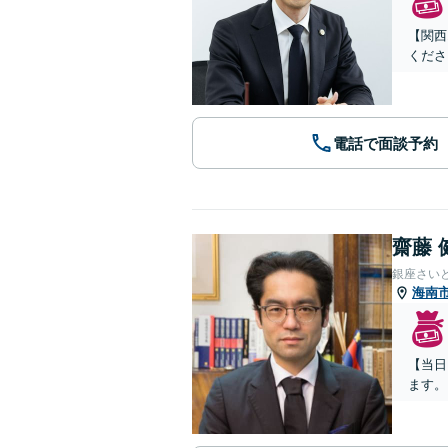
【関西
くださ
電話で面談予約
齋藤 
銀座さい
海南
【当日
ます。