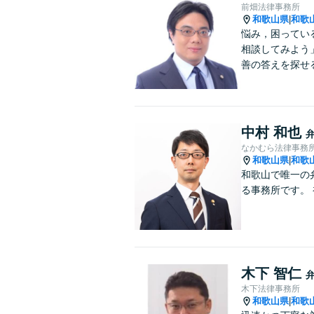
前畑法律事務所
和歌山県
和歌
|
悩み，困ってい
相談してみよう
善の答えを探せ
中村 和也
なかむら法律事務
和歌山県
和歌
|
和歌山で唯一の
木下 智仁
木下法律事務所
和歌山県
和歌
|