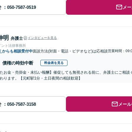
せ
メー
伸明
弁護士
インタビューを見る
イント法律事務所
市
からも相談受付中
面談方法(対面・電話・ビデオなど)は応相談
営業時間：09:0
債権の時効中断
料金表を見る
たお金・売掛金・未払い報酬】催促しても無視される前に、弁護士にご相談
わります。【元町駅1分・土日夜間の相談歓迎】
せ
メール