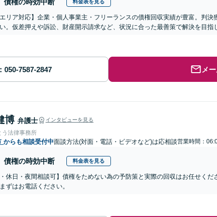
債権の時効中断
料金表を見る
エリア対応】企業・個人事業主・フリーランスの債権回収実績が豊富。判決
い。仮差押えや訴訟、財産開示請求など、状況に合った最善策で解決を目指
メー
健博
弁護士
インタビューを見る
とう法律事務所
市
からも相談受付中
面談方法(対面・電話・ビデオなど)は応相談
営業時間：06:
債権の時効中断
料金表を見る
・休日・夜間相談可】債権をためない為の予防策と実際の回収はお任せくだ
まずはお電話ください。