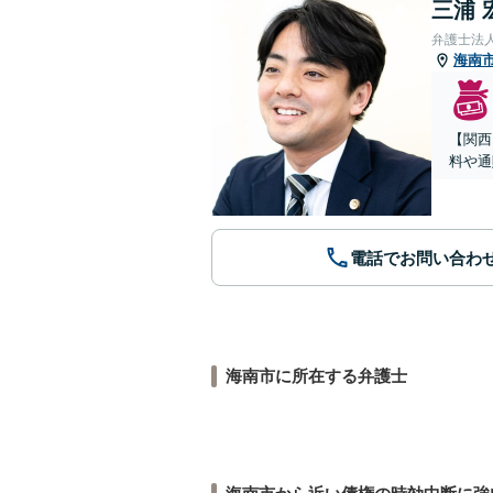
三浦 
弁護士法
海南
【関西
料や通
電話でお問い合わ
海南市に所在する弁護士