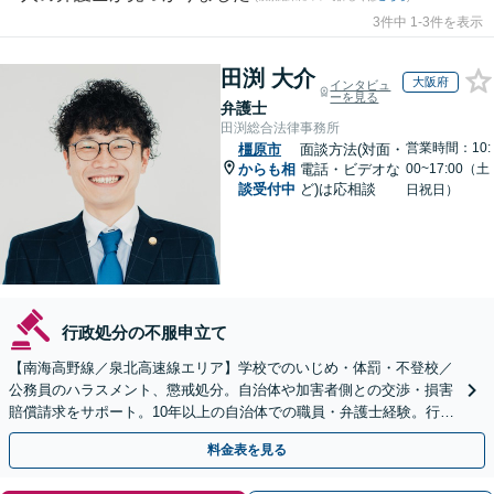
3件中 1-3件を表示
田渕 大介
大阪府
インタビュ
ーを見る
弁護士
田渕総合法律事務所
営業時間：10:
橿原市
面談方法(対面・
からも相
電話・ビデオな
00~17:00（土
談受付中
ど)は応相談
日祝日）
行政処分の不服申立て
【南海高野線／泉北高速線エリア】学校でのいじめ・体罰・不登校／
公務員のハラスメント、懲戒処分。自治体や加害者側との交渉・損害
賠償請求をサポート。10年以上の自治体での職員・弁護士経験。行政
組織の動きを見据えて解決策をご提案【オンライン可】
料金表を見る