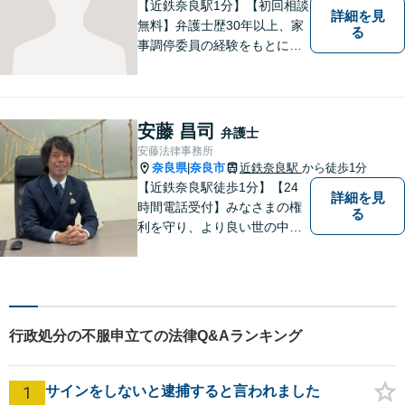
【近鉄奈良駅1分】【初回相談
詳細を見
無料】弁護士歴30年以上、家
る
事調停委員の経験をもとに複
雑な相続問題も依頼者様の状
況に合わせ、適切なアドバイ
スをご提供いたします。相続
発生前のご相談も受け付けて
安藤 昌司
弁護士
おります。【電話相談可】
安藤法律事務所
奈良県
奈良市
近鉄奈良駅
から徒歩1分
|
【近鉄奈良駅徒歩1分】【24
詳細を見
時間電話受付】みなさまの権
る
利を守り、より良い世の中に
していくことに全力を尽くし
ます。金銭問題／男女問題／
交通事故／刑事事件に注力し
ています。法律トラブルでお
悩みごとがありましたら、お
行政処分の不服申立ての法律Q&Aランキング
気軽にご相談ください。
1
サインをしないと逮捕すると言われました