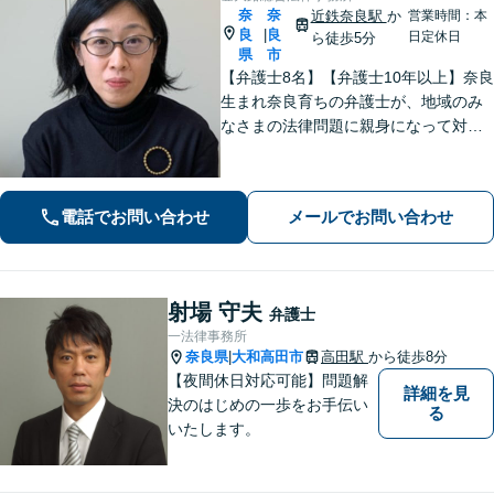
奈
奈
近鉄奈良駅
か
営業時間：本
良
良
|
日定休日
ら徒歩5分
県
市
【弁護士8名】【弁護士10年以上】奈良
生まれ奈良育ちの弁護士が、地域のみ
なさまの法律問題に親身になって対応
します【離婚問題】家族・子どもの問
題に強みあり【相続遺言】丁寧にお話
を伺うことを大切にしています【近鉄
電話でお問い合わせ
メールでお問い合わせ
奈良駅5分】【オンライン相談可】
射場 守夫
弁護士
一法律事務所
奈良県
大和高田市
高田駅
から徒歩8分
|
【夜間休日対応可能】問題解
詳細を見
決のはじめの一歩をお手伝い
る
いたします。