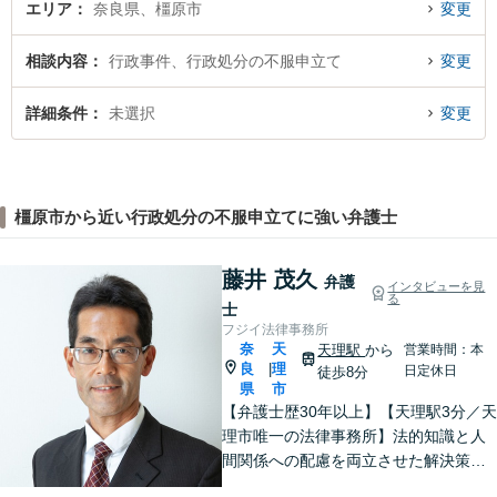
エリア
奈良県、橿原市
変更
相談内容
行政事件、行政処分の不服申立て
変更
詳細条件
未選択
変更
橿原市から近い行政処分の不服申立てに強い弁護士
藤井 茂久
弁護
インタビューを見
る
士
フジイ法律事務所
奈
天
天理駅
から
営業時間：本
良
理
|
日定休日
徒歩8分
県
市
【弁護士歴30年以上】【天理駅3分／天
理市唯一の法律事務所】法的知識と人
間関係への配慮を両立させた解決策を
ご提案いたします。「士業との連携で