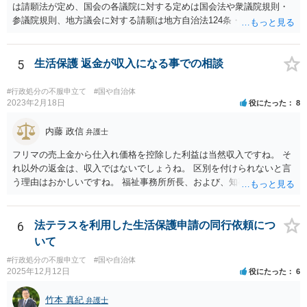
は請願法が定め、国会の各議院に対する定めは国会法や衆議院規則・
参議院規則、地方議会に対する請願は地方自治法124条・125条が定め
ています。 請願を行おうとする官公署にまず問いあわせるのが比較的
スムースかと思います。
5
生活保護 返金が収入になる事での相談
#行政処分の不服申立て
#国や自治体
2023年2月18日
役にたった
8
内藤 政信
弁護士
フリマの売上金から仕入れ価格を控除した利益は当然収入ですね。 そ
れ以外の返金は、収入ではないでしょうね。 区別を付けられないと言
う理由はおかしいですね。 福祉事務所所長、および、知事、および、
厚労省の担当部を調べて、 それぞれ同文の質問書を送ってみるといい
でしょう。
6
法テラスを利用した生活保護申請の同行依頼につ
いて
#行政処分の不服申立て
#国や自治体
2025年12月12日
役にたった
6
竹本 真紀
弁護士