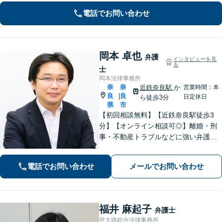
トータルサポートを実現／税理士・司
電話でお問い合わせ
法書士・不動産鑑定士など」相続に関
わる問題を総合的に解決へ導きます
岡本 卓也
弁護
インタビューを見
る
士
岡本法律事務所
奈
奈
近鉄奈良駅
か
営業時間：本
良
良
|
日定休日
ら徒歩3分
県
市
【初回相談無料】【近鉄奈良駅徒歩3
分】【オンライン相談可◎】離婚・刑
事・不動産トラブルなどに強い弁護士
です。奈良を中心にご相談、ご依頼に
対応しています。お一人で悩まれず、
電話でお問い合わせ
メールでお問い合わせ
まずはお気軽に電話いただけたらと思
います。【土日夜間面談】【出張相
談】
福井 麻起子
弁護士
登大路総合法律事務所