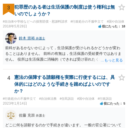
たま（あなたにとって）いい警察官にあたったことをきっかけに、む
3
犯罪歴のある者は生活保護の制度は使う権利は無
しろ今回を苦い薬（良い教訓）として反省し、次回から「前の車は赤
で右折進行したけど、自分は右折進行を思いとどまった」と交通ルー
いのでしょうか？
ルを遵守するドライバーになってほしいと期待しています。
#自治体や学校などへの損害賠償・慰謝料請求
#行政処分の不服申立て
#国や自治体
2018年5月28日
役にたった
18
鈴木 崇裕
弁護士
前科があるかないかによって，生活保護が受けられるかどうかが変わ
ることはありません。 前科の有無は，生活保護の受給要件ではありま
せん。 役所は生活保護に消極的（できれば受け容れたくない）な姿勢
を示すことが多いようですが， 受給要件を満たしていることをきちん
と説明しましょう。
4
憲法の保障する請願権を実際に行使するには、具
体的にはどのような手続きを踏めばよいのです
か？
#行政処分の不服申立て
#自治体法務
#住民訴訟
#国や自治体
#行政訴訟
2023年1月14日
役にたった
5
佐藤 充崇
弁護士
どこに何を請願するのかで手続きが違います。 一般の官公署について