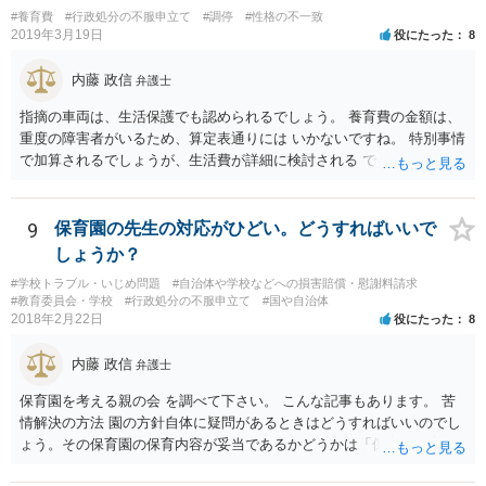
#養育費
#行政処分の不服申立て
#調停
#性格の不一致
2019年3月19日
役にたった
8
内藤 政信
弁護士
指摘の車両は、生活保護でも認められるでしょう。 養育費の金額は、
重度の障害者がいるため、算定表通りには いかないですね。 特別事情
で加算されるでしょうが、生活費が詳細に検討される でしょう。 退職
金は、勤続年数に対する別居時までの期間の割合で按分 し、その半額
が分与額になるでしょう。 一度家裁に離婚調停の申立てをしないと、
いつまで立っても、 目処がつかないかもしれないですね。
9
保育園の先生の対応がひどい。どうすればいいで
しょうか？
#学校トラブル・いじめ問題
#自治体や学校などへの損害賠償・慰謝料請求
#教育委員会・学校
#行政処分の不服申立て
#国や自治体
2018年2月22日
役にたった
8
内藤 政信
弁護士
保育園を考える親の会 を調べて下さい。 こんな記事もあります。 苦
情解決の方法 園の方針自体に疑問があるときはどうすればいいのでし
ょう。その保育園の保育内容が妥当であるかどうかは「保育所保育指
針」や「第三者評価基準」などのガイドラインで判断できます。 相談