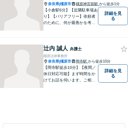
奈良県
橿原市
橿原神宮前駅
から徒歩1分
|
【小倉駅6分】【近隣駐車場あ
詳細を見
り】【バリアフリー】依頼者
る
のために、何が最善かを考
え、依頼者に寄り添える弁護
士でありたいと思っていま
す。依頼者の皆様に最善の解
辻内 誠人
決策を提案し続けます。 よろ
弁護士
しくお願いします。
橿原法律事務所
奈良県
橿原市
岡寺駅
から徒歩10分
|
【岡寺駅徒歩10分】【夜間／
詳細を見
休日対応可能】まず時間をか
る
けてお話を伺います。ご相談
者の思いを十分お聞きし、そ
の実現に向けてサポートいた
します。【地域に根ざした弁
護士】地域密着型のアットホ
ームなリーガルサービスをご
提供させていただきます。