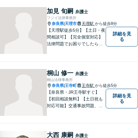
加見 旬嗣
弁護士
フジイ法律事務所
奈良県
天理市
天理駅
から徒歩8分
|
【天理駅徒歩5分】【土日・夜
詳細を見
間相談可】【完全個室対応】
る
法律問題でお困りでしたらお
早めにご相談ください。依頼
者様の抱えていらっしゃる不
安や、ご希望を丁寧にお伺い
いたします。お早めのご相談
桐山 修一
弁護士
が納得のいく解決への第一歩
桐山法律事務所
です。
奈良県
王寺町
王寺駅
から徒歩5分
|
【奈良県・JR王寺駅すぐ】
詳細を見
【初回相談無料】【土日祝も
る
対応可能】交通事故問題、遺
産相続問題、離婚問題などの
民事を中心に、 ご相談者様へ
最適なリーガルサポートをご
提供しています。
大西 康嗣
弁護士