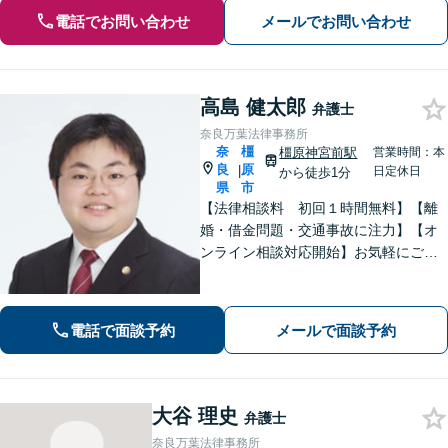
電話でお問い合わせ
メールでお問い合わせ
高島 健太郎
弁護士
奈良万葉法律事務所
奈
橿
橿原神宮前駅
営業時間：本
良
原
|
日定休日
から徒歩1分
県
市
【法律相談料 初回１時間無料】【離
婚・借金問題・交通事故に注力】【オ
ンライン相談対応開始】お気軽にご相
談ください。トラブル解決に向けて、
最善の方法を、知恵を絞って考え抜き
ます。【土日・夜間相談に対応】
電話で面談予約
メールで面談予約
大谷 理史
弁護士
奈良万葉法律事務所