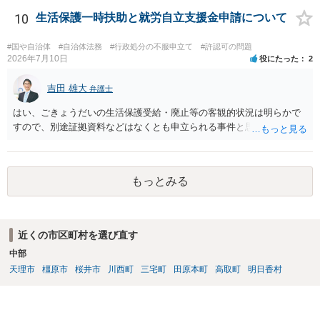
だけで問題が解決できずにこじれた時には、苦情を文書にして保育園
に提出しましょう。園は保護者の苦情に耳を傾けなくてはならないと
10
生活保護一時扶助と就労自立支援金申請について
法律で義務付けられています（児童福祉施設最低基準第十四条の
三）。さらに苦情解決のための第三者委員を施設ごとにおくことも指
#国や自治体
#自治体法務
#行政処分の不服申立て
#許認可の問題
導されています。 保育園との相談や交渉で解決できない時には、区市
2026年7月10日
役にたった
2
町村の担当課に苦情を上げることになります。また、都道府県には
「福祉サービス運営適正化委員会」が設置されています。 認可保育所
吉田 雄大
弁護士
はもちろんのこと、認可外の保育施設でも補助金を受けている施設
はい、ごきょうだいの生活保護受給・廃止等の客観的状況は明らかで
は、市や区、都道府県などの責任の範囲内にありますから、役所も相
すので、別途証拠資料などはなくとも申立られる事件と思います。
談に応じなくてはなりません。
もっとみる
近くの市区町村を選び直す
中部
天理市
橿原市
桜井市
川西町
三宅町
田原本町
高取町
明日香村