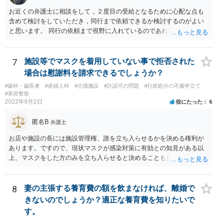
お近くの弁護士に相談をして，２度目の受給となるために心配な点も
含めて検討をしていただき，同行まで依頼できるか検討するのがよい
と思います。 同行の依頼まで視野に入れているのであれば，お近くの
弁護士の方の方が，動いてもらいやすいかと思います。
7
施設等でマスクを着用していない事で拒否された
場合は慰謝料を請求できるでしょうか？
#歯科・歯医者
#産婦人科
#介護施設
#許認可の問題
#行政処分の不服申立て
#美容整形
2022年9月2日
役にたった
6
匿名B
弁護士
お店や施設の長には施設管理権、誰を立ち入らせるかを決める権利が
あります。ですので、現状マスクが感染対策に有効との知見がある以
上、マスクをした方のみを立ち入らせると決めることも自由であり、
不当な差別には当たらないと考えられます。 これが公衆浴場や旅館業
など公益的な側面のある業種ですと、公衆浴場法など各種業法で定め
られた理由以外での利用拒否は禁止されていますし、公の施設でもマ
8
妻の主張する養育費の額を飲まなければ、離婚で
スクなしだけでの利用拒否は問題となりえますが、民間のお店に対し
きないのでしょうか？適正な養育費を知りたいで
ては慰謝料の請求は認められないと考えられます。
す。