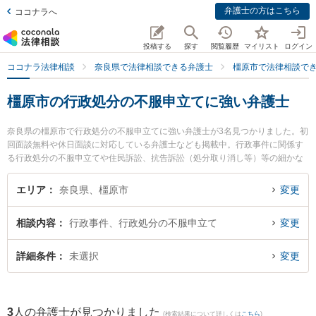
弁護士の方はこちら
ココナラへ
投稿する
探す
閲覧履歴
マイリスト
ログイン
ココナラ法律相談
奈良県で法律相談できる弁護士
橿原市で法律相談で
橿原市の行政処分の不服申立てに強い弁護士
奈良県の橿原市で行政処分の不服申立てに強い弁護士が3名見つかりました。初
回面談無料や休日面談に対応している弁護士なども掲載中。行政事件に関係す
る行政処分の不服申立てや住民訴訟、抗告訴訟（処分取り消し等）等の細かな
分野での絞り込み検索もでき便利です。特に奈良万葉法律事務所の高島 健太郎
弁護士や奈良万葉法律事務所の大谷 理史弁護士、橿原法律事務所の辻内 誠人弁
エリア
奈良県、橿原市
変更
護士のプロフィール情報や弁護士費用、強みなどが注目されています。『橿原
市で土日や夜間に発生した行政処分の不服申立てのトラブルを今すぐに弁護士
相談内容
行政事件、行政処分の不服申立て
変更
に相談したい』『行政処分の不服申立てのトラブル解決の実績豊富な近くの弁
護士を検索したい』『初回相談無料で行政処分の不服申立てを法律相談できる
橿原市内の弁護士に相談予約したい』などでお困りの相談者さんにおすすめで
詳細条件
未選択
変更
す。
3
人の弁護士が見つかりました
(検索結果について詳しくは
こちら
)