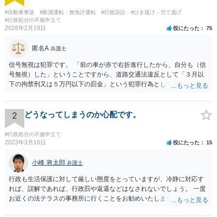
#自動車事故
#飲酒運転・無免許運転
#行政訴訟
#ひき逃げ・当て逃げ
#行政処分の不服申立て
2026年2月19日
役にたった
75
匿名A
弁護士
信号無視は犯罪です。 「前の車が赤で右折進行したから、自分も（信
号無視）した」ということですから、道路交通法違反として「３月以
下の拘禁刑又は５万円以下の罰金」という犯罪行為として処罰される
可能性がありました。 となると、警察官としては、あなたがサインし
ようとしまいと現行犯逮捕できるわけです。 そこを、「サインをしな
いと逮捕する」というのは、「現行犯逮捕して刑事処分（罰金でも前
2
どうなってしまうのか心配です。
科になる）にできるが、認めてサインすれば反則処理（何千円程度の
反則金があっても前科にならない）ですませてあげる」という意味で
#行政処分の不服申立て
す。 あなたはこの警察官を非難するのではなく、感謝すべきというこ
2023年3月16日
役にたった
15
とです。 警察官の「こんな事を言うのだったら免許証返した方がい
い」との発言ですが、実際「前の車が赤で右折進行したから、自分も
小峰 将太郎
弁護士
（信号無視）した」というあなたと同じ考えの人が運転をしている公
行政も生活保護に対して厳しい態度をとっていますが、冷静に対応す
道は、きちんと交通ルールを守っている人や歩行者らにとってとても
れば、誤解であれば、行政罰や返還などはなされないでしょう。 一度
危険なものであり怖いので、そのような人には是非とも運転免許を返
お近くの法テラスの事務所に行くことをお勧めいたします。
納してほしいと思うのが社会の大勢です。 実際「交通違反を繰り返せ
ば免許停止や取消（強制返納）になる」のはそういうことです。 たま