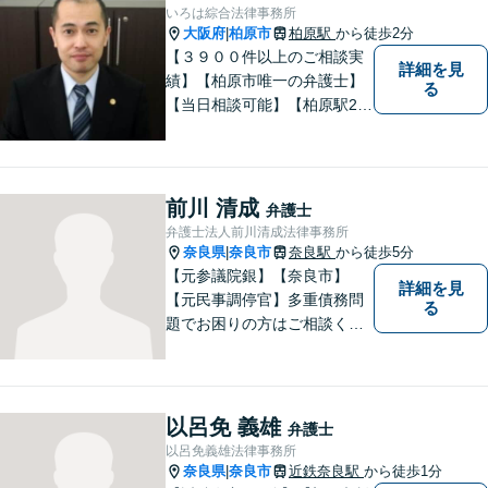
いろは綜合法律事務所
大阪府
柏原市
柏原駅
から徒歩2分
|
【３９００件以上のご相談実
詳細を見
績】【柏原市唯一の弁護士】
る
【当日相談可能】【柏原駅2
分・堅下駅6分】
前川 清成
弁護士
弁護士法人前川清成法律事務所
奈良県
奈良市
奈良駅
から徒歩5分
|
【元参議院銀】【奈良市】
詳細を見
【元民事調停官】多重債務問
る
題でお困りの方はご相談くだ
さい。その他、一般民事事件
も対応しております。奈良市
大宮町でお困りの方がいまし
たら、一度ご相談ください。
以呂免 義雄
弁護士
以呂免義雄法律事務所
奈良県
奈良市
近鉄奈良駅
から徒歩1分
|