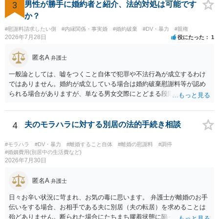
3
男性が勝手に婚約者と紹介、法的対処は可能です
か？
#慰謝料請求したい側
#内縁関係・事実婚
#婚約破棄
#DV・暴力
#親権
2026年7月28日
役にたった
1
匿名A
弁護士
一般論としては、嘘をつくこと自体で犯罪や不法行為が成立するわけ
ではありません。婚約が成立している場合は婚約破棄慰謝料等が認め
られる場合がありますが、単なる男女交際にとどまる段階の場合、独
身偽装その他貞操権侵害事案は別として、信頼関係破壊行為について
慰謝料は生じないことが多いと思われます。 お怒りはごもっともです
が、仮に交際を進めたとしても後に相手を信頼できなくなる可能性が
4
夫のモラハラに対する別居の法的手続き相談
高かったということですので、むしろ結婚しなくてよかったと割り切
って、交際を終わらせるのがよいと思います。
#モラハラ
#DV・暴力
#離婚すること自体
#離婚の慰謝料
#調停
#婚姻費用(別居中の生活費など)
2026年7月30日
匿名A
弁護士
日々お辛い状況に苛まれ、お気の毒に思います。 弁護士が離婚のお手
伝いをする場合、お相手である夫に別居（夫の転居）を求めることは
殆どありません。断られた場合にたちまち膠着状態に陥ってしまうの