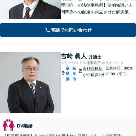
理市唯一の法律事務所】法的知識と人
間関係への配慮を両立させた解決策を
ご提案いたします。「士業との連携で
トータルサポートを実現／税理士・司
電話でお問い合わせ
法書士・不動産鑑定士など」相続に関
わる問題を総合的に解決へ導きます
吉﨑 眞人
弁護士
ベリーベスト法律事務所 奈良オフィス
奈
奈
近鉄奈良駅
営業時間：09:30~
良
良
|
21:00（平日）
から徒歩1分
県
市
DV離婚
【初回相談無料】あなたの利益の最大化を目指します。まずは電話・