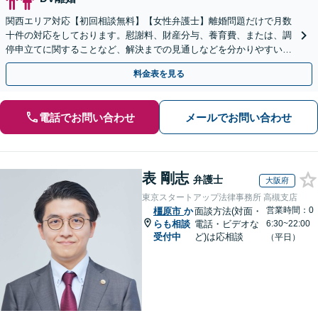
関西エリア対応【初回相談無料】【女性弁護士】離婚問題だけで月数
十件の対応をしております。慰謝料、財産分与、養育費、または、調
停申立てに関することなど、解決までの見通しなどを分かりやすい言
葉で丁寧にご説明します【完全個室】【丸太町駅3分】
料金表を見る
電話でお問い合わせ
メールでお問い合わせ
表 剛志
弁護士
大阪府
東京スタートアップ法律事務所 高槻支店
営業時間：0
橿原市
か
面談方法(対面・
らも相談
電話・ビデオな
6:30~22:00
受付中
ど)は応相談
（平日）