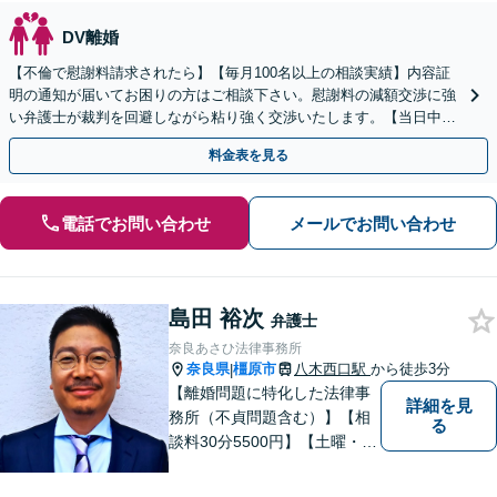
DV離婚
【不倫で慰謝料請求されたら】【毎月100名以上の相談実績】内容証
明の通知が届いてお困りの方はご相談下さい。慰謝料の減額交渉に強
い弁護士が裁判を回避しながら粘り強く交渉いたします。【当日中の
相談可(予約制)】【全国対応】
料金表を見る
電話でお問い合わせ
メールでお問い合わせ
島田 裕次
弁護士
奈良あさひ法律事務所
奈良県
橿原市
八木西口駅
から徒歩3分
|
【離婚問題に特化した法律事
詳細を見
務所（不貞問題含む）】【相
る
談料30分5500円】【土曜・夜
間対応可】【大和八木駅5分・
八木西口駅3分】 奈良あさひ