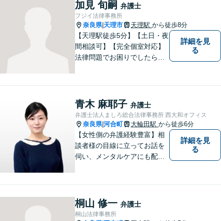
加見 旬嗣
弁護士
フジイ法律事務所
奈良県
天理市
天理駅
から徒歩8分
|
【天理駅徒歩5分】【土日・夜
詳細を見
間相談可】【完全個室対応】
る
法律問題でお困りでしたらお
早めにご相談ください。依頼
者様の抱えていらっしゃる不
安や、ご希望を丁寧にお伺い
いたします。お早めのご相談
青木 麻耶子
弁護士
が納得のいく解決への第一歩
弁護士法人ましろ総合法律事務所 西大和オフィス
です。
奈良県
河合町
大輪田駅
から徒歩6分
|
【女性側の弁護経験豊富】相
詳細を見
談者様の目線に立ってお話を
る
伺い、メンタルケアにも配慮
しながら、懇切丁寧に対応し
ます。【離婚/債務整理】あら
ゆる法的手段を駆使した解決
策をご提案【LINE利用可】
桐山 修一
弁護士
【平日夜間、土日祝日、応相
桐山法律事務所