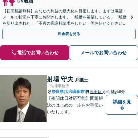
DV離婚
【初回相談無料】あなたの利益の最大化を目指します。まずは電話・
メールで状況を丁寧にお聞きします。「離婚を希望している」「離婚
を切り出された」「不貞の慰謝料請求をしたい」等お任せください。
【リーズナブルな料金設定】
料金表を見る
電話でお問い合わせ
メールでお問い合わせ
射場 守夫
弁護士
一法律事務所
奈良県
大和高田市
高田駅
から徒歩8分
|
【夜間休日対応可能】問題解
詳細を見
決のはじめの一歩をお手伝い
る
いたします。