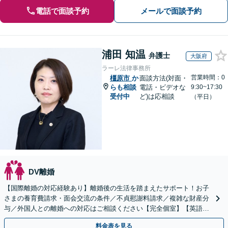
電話で面談予約
メールで面談予約
浦田 知温
弁護士
大阪府
ラーレ法律事務所
営業時間：0
橿原市
か
面談方法(対面・
らも相談
電話・ビデオな
9:30~17:30
受付中
ど)は応相談
（平日）
DV離婚
【国際離婚の対応経験あり】離婚後の生活を踏まえたサポート！お子
さまの養育費請求・面会交流の条件／不貞慰謝料請求／複雑な財産分
与／外国人との離婚への対応はご相談ください【完全個室】【英語対
応可】【大阪天満宮駅5分】
料金表を見る