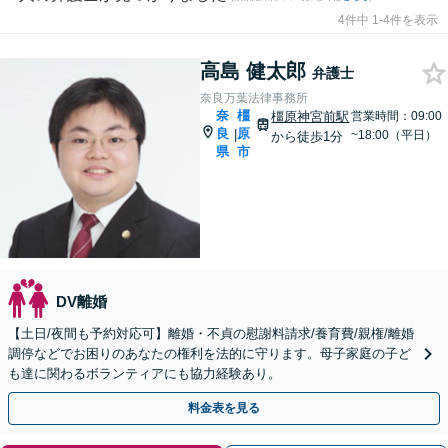
4件中 1-4件を表示
高島 健太郎
弁護士
奈良万葉法律事務所
奈
橿
橿原神宮前駅
営業時間：09:00
良
原
|
~18:00（平日）
から徒歩1分
県
市
DV離婚
【土日/夜間も予約対応可】離婚・不貞の慰謝料請求/養育費/親権/離婚
調停などでお困りのあなたの権利を法的に守ります。母子家庭の子ど
も達に関わるボランティアにも協力経験あり。
料金表を見る