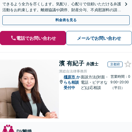
できるよう全力を尽くします。気配り、心配りで信頼いただける弁護
活動をお約束します。離婚協議や調停、財産分与、不貞慰謝料の請
求、面会交流、親権など離婚問題に幅広く対応【夜間相談可】
料金表を見る
電話でお問い合わせ
メールでお問い合わせ
濱 有紀子
弁護士
京都府
濱総合法律事務所
営業時間：0
橿原市
か
面談方法(対面・
らも相談
電話・ビデオな
9:00~20:00
受付中
ど)は応相談
（平日）
DV離婚