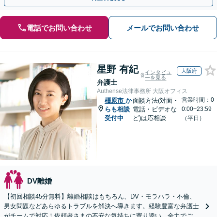
電話でお問い合わせ
メールでお問い合わせ
星野 有紀
大阪府
インタビュ
ーを見る
弁護士
Authense法律事務所 大阪オフィス
営業時間：0
橿原市
か
面談方法(対面・
らも相談
電話・ビデオな
0:00~23:59
受付中
ど)は応相談
（平日）
DV離婚
【初回相談45分無料】離婚相談はもちろん、DV・モラハラ・不倫、
男女問題などあらゆるトラブルを解決へ導きます。経験豊富な弁護士
がチームで対応！依頼者さまの不安な気持ちに寄り添い、全力でご支