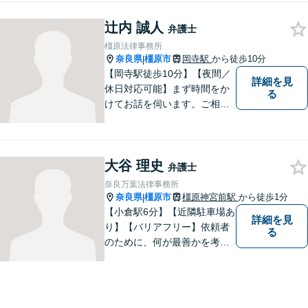
法律事務所は離婚問題・不貞
辻内 誠人
問題のみを扱う法律事務所で
弁護士
す。離婚をお考えの方は一度
橿原法律事務所
ご相談ください。
奈良県
橿原市
岡寺駅
から徒歩10分
|
【岡寺駅徒歩10分】【夜間／
詳細を見
休日対応可能】まず時間をか
る
けてお話を伺います。ご相談
者の思いを十分お聞きし、そ
の実現に向けてサポートいた
します。【地域に根ざした弁
大谷 理史
護士】地域密着型のアットホ
弁護士
ームなリーガルサービスをご
奈良万葉法律事務所
提供させていただきます。
奈良県
橿原市
橿原神宮前駅
から徒歩1分
|
【小倉駅6分】【近隣駐車場あ
詳細を見
り】【バリアフリー】依頼者
る
のために、何が最善かを考
え、依頼者に寄り添える弁護
士でありたいと思っていま
す。依頼者の皆様に最善の解
決策を提案し続けます。 よろ