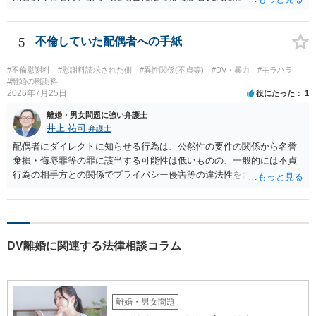
と、同居中の依頼者ご本人をますます窮地に陥らせてしまう可能性が
高いためです。 実務的には、ご相談者さまが転居する形で離婚協議等
を進める選択を採らざるを得ないことが圧倒的多数です。
5
不倫していた配偶者への手紙
#不倫慰謝料
#慰謝料請求された側
#異性関係(不貞等)
#DV・暴力
#モラハラ
#離婚の慰謝料
2026年7月25日
役にたった
1
離婚・男女問題に強い弁護士
井上 祐司
弁護士
配偶者にダイレクトに知らせる行為は、公然性の要件の関係から名誉
棄損・侮辱罪等の罪に該当する可能性は低いものの、一般的には不貞
行為の相手方との関係でプライバシー侵害等の違法性を含む行為で
す。 そのため、そのことを知った相手方の夫婦関係への影響が大きい
ため、弁護士としては推奨しないことが一般的かと思います。
DV離婚に関連する法律相談コラム
離婚・男女問題