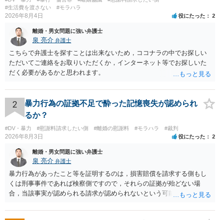
#生活費を渡さない
#モラハラ
2026年8月4日
役にたった
2
離婚・男女問題に強い弁護士
泉 亮介
弁護士
こちらで弁護士を探すことは出来ないため，ココナラの中でお探しい
ただいてご連絡をお取りいただくか，インターネット等でお探しいた
だく必要があるかと思われます。
2
暴力行為の証拠不足で酔った記憶喪失が認められ
るか？
#DV・暴力
#慰謝料請求したい側
#離婚の慰謝料
#モラハラ
#裁判
2026年8月3日
役にたった
2
離婚・男女問題に強い弁護士
泉 亮介
弁護士
暴力行為があったこと等を証明するのは，損害賠償を請求する側もし
くは刑事事件であれば検察側ですので，それらの証拠が殆どない場
合，当該事実が認められる請求が認められないという可能性はあるで
しょう。