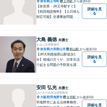
談】
奈良県
王寺町
王寺駅
から徒歩5分
|
【奈良県・JR王寺駅すぐ】
詳細を見
【初回相談無料】【土日祝も
る
対応可能】交通事故問題、遺
産相続問題、離婚問題などの
民事を中心に、 ご相談者様へ
最適なリーガルサポートをご
提供しています。
大島 義徳
弁護士
まほら法律事務所
奈良県
大和郡山市
郡山駅
から徒歩1分
|
【JR大和路線郡山駅徒歩1
詳細を見
分】地域の方々が、日常生活
る
で起きる問題の予防策を講じ
たい時や、既に問題を抱えて
何から手を付けてよいか分か
らない時に、まず相談できる
身近な弁護士を目指していま
安田 弘光
弁護士
す。
はびきの未来法律事務所
大阪府
羽曳野市
古市駅
から徒歩5分
|
羽曳野市にある法律事務所。
詳細を見