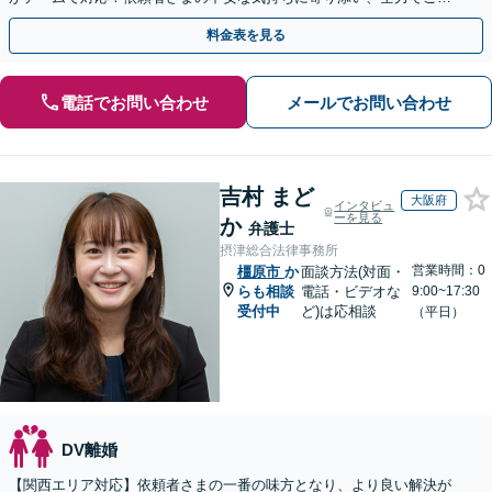
援します。【子連れ相談可／完全個室】
料金表を見る
電話でお問い合わせ
メールでお問い合わせ
吉村 まど
大阪府
インタビュ
ーを見る
か
弁護士
摂津総合法律事務所
営業時間：0
橿原市
か
面談方法(対面・
らも相談
電話・ビデオな
9:00~17:30
受付中
ど)は応相談
（平日）
DV離婚
【関西エリア対応】依頼者さまの一番の味方となり、より良い解決が