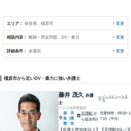
しくお願いします。
エリア
奈良県、橿原市
変更
相談内容
離婚・男女問題、DV・暴力
変更
詳細条件
未選択
変更
橿原市から近いDV・暴力に強い弁護士
藤井 茂久
弁護
インタビューを見
る
士
フジイ法律事務所
奈
天
天理駅
か
営業時間：09:00~1
良
理
|
7:15（平日）
ら徒歩8分
県
市
【弁護士歴30年以上】【天理駅3分／天