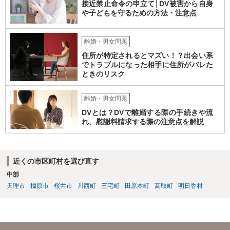
接近禁止命令の申立て│DV被害から自身
や子どもを守るための方法・注意点
離婚・男女問題
住所が特定されるとマズい！？出会い系
でトラブルになった相手に住所がバレた
ときのリスク
離婚・男女問題
DVとは？DVで離婚する際の手続きや流
れ、慰謝料請求する際の注意点を解説
近くの市区町村を選び直す
中部
天理市
橿原市
桜井市
川西町
三宅町
田原本町
高取町
明日香村