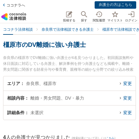
弁護士の方はこちら
ココナラへ
投稿する
探す
閲覧履歴
マイリスト
ログイン
ココナラ法律相談
奈良県で法律相談できる弁護士
橿原市で法律相談で
橿原市のDV離婚に強い弁護士
奈良県の橿原市でDV離婚に強い弁護士が4名見つかりました。初回面談無料や
休日面談に対応している弁護士、解決事例を持つ弁護士なども掲載中。離婚・
男女問題に関係する財産分与や養育費、親権等の細かな分野での絞り込み検索
もでき便利です。特に奈良万葉法律事務所の高島 健太郎弁護士や奈良あさひ法
律事務所の島田 裕次弁護士、橿原法律事務所の辻内 誠人弁護士のプロフィール
エリア
奈良県、橿原市
変更
情報や弁護士費用、強みなどが注目されています。『橿原市で土日や夜間に発
生したDV離婚のトラブルを今すぐに弁護士に相談したい』『DV離婚のトラブ
相談内容
離婚・男女問題、DV・暴力
変更
ル解決の実績豊富な近くの弁護士を検索したい』『初回相談無料でDV離婚を法
律相談できる橿原市内の弁護士に相談予約したい』などでお困りの相談者さん
におすすめです。
詳細条件
未選択
変更
4
人の弁護士が見つかりました
(検索結果について詳しくは
こちら
)