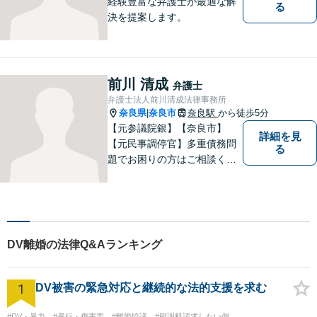
経験豊富な弁護士が最適な解
る
決を提案します。
前川 清成
弁護士
弁護士法人前川清成法律事務所
奈良県
奈良市
奈良駅
から徒歩5分
|
【元参議院銀】【奈良市】
詳細を見
【元民事調停官】多重債務問
る
題でお困りの方はご相談くだ
さい。その他、一般民事事件
も対応しております。奈良市
大宮町でお困りの方がいまし
たら、一度ご相談ください。
DV離婚の法律Q&Aランキング
1
DV被害の緊急対応と継続的な法的支援を求む
#DV・暴力
#暴行・傷害罪
#離婚協議
#慰謝料請求したい側