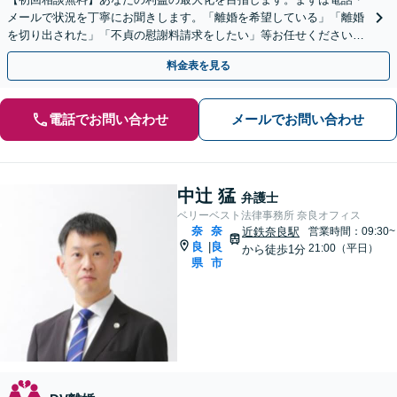
メールで状況を丁寧にお聞きします。「離婚を希望している」「離婚
を切り出された」「不貞の慰謝料請求をしたい」等お任せください。
【リーズナブルな料金設定】
料金表を見る
電話でお問い合わせ
メールでお問い合わせ
中辻 猛
弁護士
ベリーベスト法律事務所 奈良オフィス
奈
奈
近鉄奈良駅
営業時間：09:30~
良
良
|
21:00（平日）
から徒歩1分
県
市