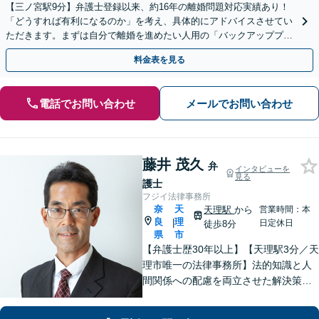
【三ノ宮駅9分】弁護士登録以来、約16年の離婚問題対応実績あり！
「どうすれば有利になるのか」を考え、具体的にアドバイスさせてい
ただきます。まずは自分で離婚を進めたい人用の「バックアッププラ
ン」もあります【平日の初回相談無料】【当日相談可能】
料金表を見る
電話でお問い合わせ
メールでお問い合わせ
藤井 茂久
弁
インタビューを
見る
護士
フジイ法律事務所
奈
天
天理駅
から
営業時間：本
良
理
|
日定休日
徒歩8分
県
市
【弁護士歴30年以上】【天理駅3分／天
理市唯一の法律事務所】法的知識と人
間関係への配慮を両立させた解決策を
ご提案いたします。「士業との連携で
トータルサポートを実現／税理士・司