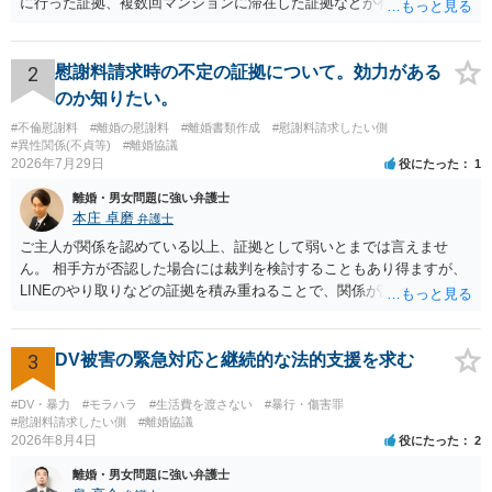
に行った証拠、複数回マンションに滞在した証拠などが有効です。 不
貞の証拠があれば、離婚をさらに有利に進める（離婚したい時期に離
婚する、慰謝料をとるなど）ことができると思われます。 ただし、不
貞発覚後、長期間同居を続けると、不貞を許したとの評価につながる
2
慰謝料請求時の不定の証拠について。効力がある
場合がありますので、ご注意ください。 以上、ご参考まで。
のか知りたい。
#不倫慰謝料
#離婚の慰謝料
#離婚書類作成
#慰謝料請求したい側
#異性関係(不貞等)
#離婚協議
2026年7月29日
役にたった
1
離婚・男女問題に強い弁護士
本庄 卓磨
弁護士
ご主人が関係を認めている以上、証拠として弱いとまでは言えませ
ん。 相手方が否認した場合には裁判を検討することもあり得ますが、
LINEのやり取りなどの証拠を積み重ねることで、関係が認定される余
地は十分にあります。 ただし、手元の証拠でどこまで認定できるかは
個別の事情によりますので、お早めに弁護士に相談されることをおす
すめします。
3
DV被害の緊急対応と継続的な法的支援を求む
#DV・暴力
#モラハラ
#生活費を渡さない
#暴行・傷害罪
#慰謝料請求したい側
#離婚協議
2026年8月4日
役にたった
2
離婚・男女問題に強い弁護士