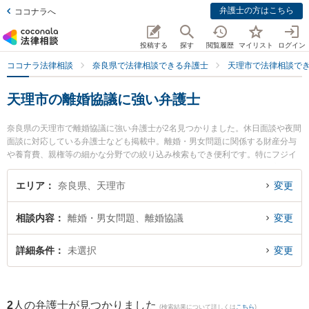
弁護士の方はこちら
ココナラへ
投稿する
探す
閲覧履歴
マイリスト
ログイン
ココナラ法律相談
奈良県で法律相談できる弁護士
天理市で法律相談で
天理市の離婚協議に強い弁護士
奈良県の天理市で離婚協議に強い弁護士が2名見つかりました。休日面談や夜間
面談に対応している弁護士なども掲載中。離婚・男女問題に関係する財産分与
や養育費、親権等の細かな分野での絞り込み検索もでき便利です。特にフジイ
法律事務所の藤井 茂久弁護士やフジイ法律事務所の加見 旬嗣弁護士のプロフィ
ール情報や弁護士費用、強みなどが注目されています。『天理市で土日や夜間
エリア
奈良県、天理市
変更
に発生した離婚協議のトラブルを今すぐに弁護士に相談したい』『離婚協議の
トラブル解決の実績豊富な近くの弁護士を検索したい』『初回相談無料で離婚
相談内容
離婚・男女問題、離婚協議
変更
協議を法律相談できる天理市内の弁護士に相談予約したい』などでお困りの相
談者さんにおすすめです。
詳細条件
未選択
変更
2
人の弁護士が見つかりました
(検索結果について詳しくは
こちら
)