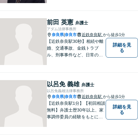
何から手を付けてよいか分か
らない時に、まず相談できる
身近な弁護士を目指していま
前田 英憲
弁護士
す。
アダム法律事務所
奈良県
奈良市
近鉄奈良駅
から徒歩1分
|
【近鉄奈良駅30秒】相続や離
詳細を見
婚、交通事故、金銭トラブ
る
ル、刑事事件など、日常の中
で突然起こる法律問題に幅広
く対応しています。奈良県で
弁護士をお探しの方は、まず
はお気軽にご相談ください。
以呂免 義雄
弁護士
【初回相談料60分5,500円】
以呂免義雄法律事務所
【分かりやすい説明】
奈良県
奈良市
近鉄奈良駅
から徒歩1分
|
【近鉄奈良駅1分】【初回相談
詳細を見
無料】弁護士歴30年以上、家
る
事調停委員の経験をもとに複
雑な相続問題も依頼者様の状
況に合わせ、適切なアドバイ
スをご提供いたします。相続