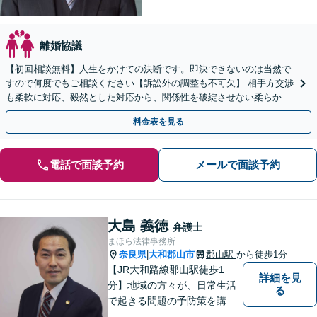
離婚協議
【初回相談無料】人生をかけての決断です。即決できないのは当然で
すので何度でもご相談ください【訴訟外の調整も不可欠】 相手方交渉
も柔軟に対応、毅然とした対応から、関係性を破綻させない柔らかな
対応まで、必要に応じて行います【近鉄奈良駅3分】
料金表を見る
電話で面談予約
メールで面談予約
大島 義徳
弁護士
まほら法律事務所
奈良県
大和郡山市
郡山駅
から徒歩1分
|
【JR大和路線郡山駅徒歩1
詳細を見
分】地域の方々が、日常生活
る
で起きる問題の予防策を講じ
たい時や、既に問題を抱えて