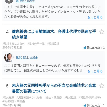
泉 亮介
弁護士
こちらで弁護士を探すことは出来ないため，ココナラの中でお探しい
ただいてご連絡をお取りいただくか，インターネット等でお探しいた
だく必要があるかと思われます。
4
健康被害による離婚請求、弁護士代理で迅速な手
続き希望
#離婚すること自体
#性格の不一致
#離婚協議
2026年7月21日
役にたった
1
鬼沢 健士
弁護士
ここは質問と回答をするコーナーなので、依頼を前提としたやりとり
に関しては、 個別の弁護士とのやりとりをおすすめします。
5
未入籍の元同棲相手からの不当な金銭請求と合意
書面の強要について
#婚約破棄
#慰謝料請求された側
#借金・浪費癖
#離婚協議
#異性関係(不貞等)
#内縁関係・事実婚
2026年7月16日
役にたった
1