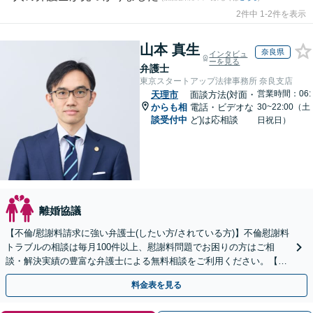
2件中 1-2件を表示
山本 真生
奈良県
インタビュ
ーを見る
弁護士
東京スタートアップ法律事務所 奈良支店
営業時間：06:
天理市
面談方法(対面・
からも相
電話・ビデオな
30~22:00（土
談受付中
ど)は応相談
日祝日）
離婚協議
【不倫/慰謝料請求に強い弁護士(したい方/されている方)】不倫慰謝料
トラブルの相談は毎月100件以上、慰謝料問題でお困りの方はご相
談・解決実績の豊富な弁護士による無料相談をご利用ください。【不
倫相談は初回0円】【関西エリア全域対応】
料金表を見る