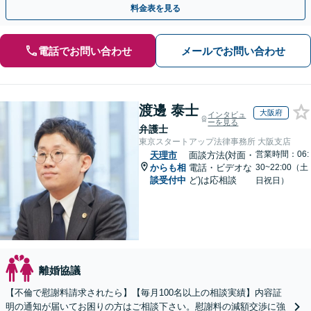
料金表を見る
電話でお問い合わせ
メールでお問い合わせ
渡邊 泰士
大阪府
インタビュ
ーを見る
弁護士
東京スタートアップ法律事務所 大阪支店
営業時間：06:
天理市
面談方法(対面・
からも相
電話・ビデオな
30~22:00（土
談受付中
ど)は応相談
日祝日）
離婚協議
【不倫で慰謝料請求されたら】【毎月100名以上の相談実績】内容証
明の通知が届いてお困りの方はご相談下さい。慰謝料の減額交渉に強