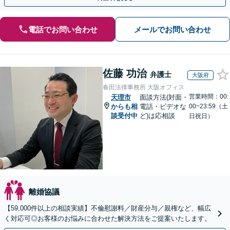
電話でお問い合わせ
メールでお問い合わせ
佐藤 功治
弁護士
大阪府
春田法律事務所 大阪オフィス
営業時間：00:
天理市
面談方法(対面・
からも相
電話・ビデオな
00~23:59（土
談受付中
ど)は応相談
日祝日）
離婚協議
【59,000件以上の相談実績】不倫慰謝料／財産分与／親権など、幅広
く対応可◎お客様のお悩みに合わせた解決方法をご提案いたします。