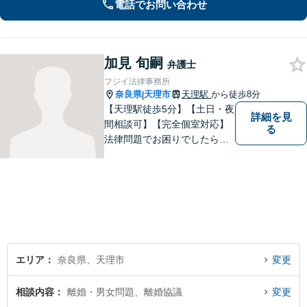
電話でお問い合わせ
法書士・不動産鑑定士など」相続に関
わる問題を総合的に解決へ導きます
加見 旬嗣
弁護士
フジイ法律事務所
奈良県
天理市
天理駅
から徒歩8分
|
【天理駅徒歩5分】【土日・夜
詳細を見
間相談可】【完全個室対応】
る
法律問題でお困りでしたらお
早めにご相談ください。依頼
者様の抱えていらっしゃる不
安や、ご希望を丁寧にお伺い
いたします。お早めのご相談
が納得のいく解決への第一歩
です。
エリア
奈良県、天理市
変更
相談内容
離婚・男女問題、離婚協議
変更