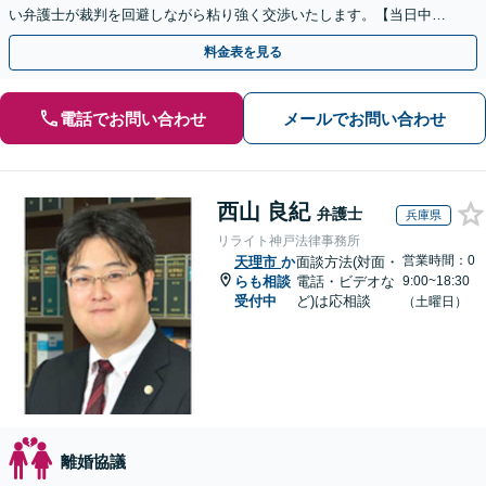
い弁護士が裁判を回避しながら粘り強く交渉いたします。【当日中の
相談可(予約制)】【関西全域対応】
料金表を見る
電話でお問い合わせ
メールでお問い合わせ
西山 良紀
弁護士
兵庫県
リライト神戸法律事務所
営業時間：0
天理市
か
面談方法(対面・
らも相談
電話・ビデオな
9:00~18:30
受付中
ど)は応相談
（土曜日）
離婚協議