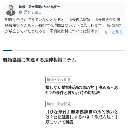
離婚・男女問題に強い弁護士
泉 亮介
弁護士
明確な合意ができていないとなると、退去後の家賃、退去違約金や修
繕費用等をこちらが負担する理由はないように思われます。 仮に婚約
が成立していたとなると、不貞慰謝料については請求される可能性が
あるため検討しておく必要があるでしょう。 弁護士を立てる予定であ
れば早めに弁護士に相談し、弁護士から回答をさせると良いでしょ
う。
離婚協議に関連する法律相談コラム
離婚・男女問題
損しない離婚協議の進め方｜決めるべき
6つの条件と揉めた時の対処法
離婚・男女問題
【ひな形付】離婚協議書の法的効力と
は？公正証書にするべき？作成方法・手
順について解説