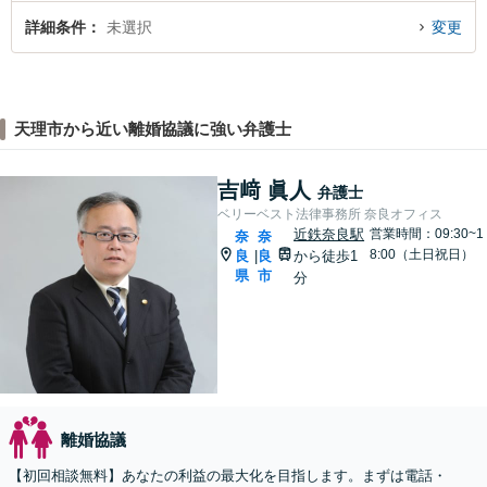
詳細条件
未選択
変更
天理市から近い離婚協議に強い弁護士
吉﨑 眞人
弁護士
ベリーベスト法律事務所 奈良オフィス
近鉄奈良駅
営業時間：09:30~1
奈
奈
8:00（土日祝日）
良
良
から徒歩1
|
県
市
分
離婚協議
【初回相談無料】あなたの利益の最大化を目指します。まずは電話・