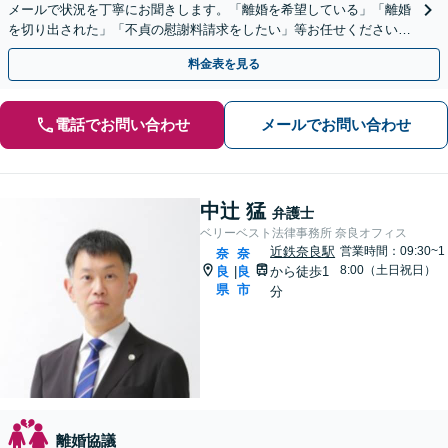
メールで状況を丁寧にお聞きします。「離婚を希望している」「離婚
を切り出された」「不貞の慰謝料請求をしたい」等お任せください。
【リーズナブルな料金設定】
料金表を見る
電話でお問い合わせ
メールでお問い合わせ
中辻 猛
弁護士
ベリーベスト法律事務所 奈良オフィス
近鉄奈良駅
営業時間：09:30~1
奈
奈
8:00（土日祝日）
良
良
から徒歩1
|
県
市
分
離婚協議