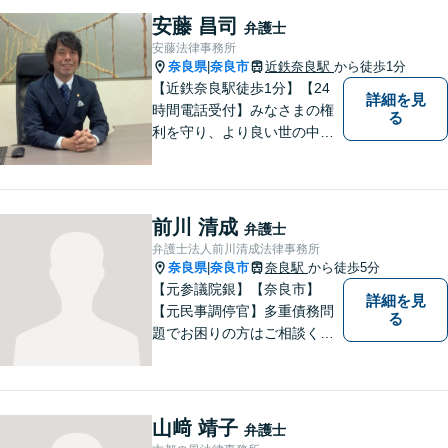
発生前のご相談も受け付けて
安藤 昌司
弁護士
おります。【電話相談可】
安藤法律事務所
奈良県
奈良市
近鉄奈良駅
から徒歩1分
|
【近鉄奈良駅徒歩1分】【24
詳細を見
時間電話受付】みなさまの権
る
利を守り、より良い世の中に
していくことに全力を尽くし
ます。金銭問題／男女問題／
交通事故／刑事事件に注力し
ています。法律トラブルでお
前川 清成
弁護士
悩みごとがありましたら、お
弁護士法人前川清成法律事務所
気軽にご相談ください。
奈良県
奈良市
奈良駅
から徒歩5分
|
【元参議院銀】【奈良市】
詳細を見
【元民事調停官】多重債務問
る
題でお困りの方はご相談くだ
さい。その他、一般民事事件
も対応しております。奈良市
大宮町でお困りの方がいまし
たら、一度ご相談ください。
山﨑 靖子
弁護士