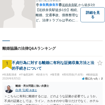
古都の風法律事務所
奈良県
奈良市
近鉄奈良駅
から徒歩1分
|
【近鉄奈良駅徒歩1分】相続、
詳細を見
離婚、交通事故、債務整理な
る
ど。法律トラブルは早めに弁
護士へ相談することが重要で
す。ご依頼者さまの抱えてい
らっしゃる不安や、ご希望を
丁寧にお伺いいたします。
離婚協議の法律Q&Aランキング
1
不貞行為に対する離婚に有利な証拠収集方法と法
的手続きについて
#有責配偶者
#不倫慰謝料
#財産分与
#養育費
#異性関係(不貞等)
#離婚協議
2026年8月5日
役にたった
2
離婚・男女問題に強い弁護士
白井 弘昭
弁護士
＞こちらに有利に離婚するには、どのような証拠が必要でしょうか。
不貞の証拠としては、ライン、カカオのやり取りだけでなく、ホテル