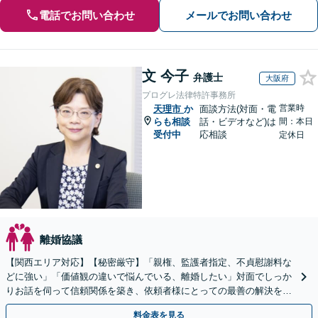
電話でお問い合わせ
メールでお問い合わせ
文 今子
弁護士
大阪府
プログレ法律特許事務所
営業時
天理市
か
面談方法(対面・電
らも相談
話・ビデオなど)は
間：本日
受付中
応相談
定休日
離婚協議
【関西エリア対応】【秘密厳守】「親権、監護者指定、不貞慰謝料な
どに強い」「価値観の違いで悩んでいる、離婚したい」対面でしっか
りお話を伺って信頼関係を築き、依頼者様にとっての最善の解決を目
指します！離婚を考えている段階でもご相談ください。
料金表を見る