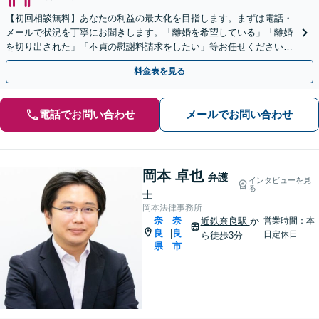
【初回相談無料】あなたの利益の最大化を目指します。まずは電話・
メールで状況を丁寧にお聞きします。「離婚を希望している」「離婚
を切り出された」「不貞の慰謝料請求をしたい」等お任せください。
【リーズナブルな料金設定】
料金表を見る
電話でお問い合わせ
メールでお問い合わせ
岡本 卓也
弁護
インタビューを見
る
士
岡本法律事務所
奈
奈
近鉄奈良駅
か
営業時間：本
良
良
|
日定休日
ら徒歩3分
県
市