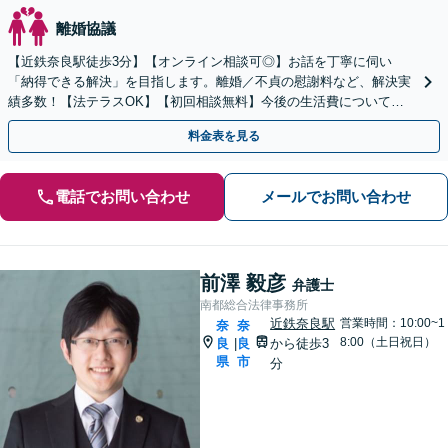
離婚協議
【近鉄奈良駅徒歩3分】【オンライン相談可◎】お話を丁寧に伺い
「納得できる解決」を目指します。離婚／不貞の慰謝料など、解決実
績多数！【法テラスOK】【初回相談無料】今後の生活費について不
安な方、まずはお電話ください。
料金表を見る
電話でお問い合わせ
メールでお問い合わせ
前澤 毅彦
弁護士
南都総合法律事務所
近鉄奈良駅
営業時間：10:00~1
奈
奈
8:00（土日祝日）
良
良
から徒歩3
|
県
市
分