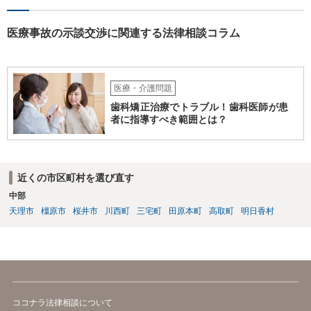
の間の相当因果関係（関連性）が不明です。 金額としても法外であ
り、弁護士がそのような見解を述べたかは疑問です。「時間もあまり
ない」として考える時間や弁護士に相談する時間を与えないことも怪
医療事故の示談交渉に関連する法律相談コラム
しいです。そもそも弟さんにそのような発言があったかも不明なた
め、弟さんの言動について証拠を開示してもらってください。もし相
手の言っている事実がなければ詐欺ですので警察にもご相談くださ
い。施設の方には、「こちらも弁護士に相談します」と告げ、支払い
医療・介護問題
はせず、弁護士にご相談されることをお勧めします。 ご参考になれば
歯科矯正治療でトラブル！歯科医師が患
幸いです。
者に指導すべき範囲とは？
近くの市区町村を選び直す
中部
天理市
橿原市
桜井市
川西町
三宅町
田原本町
高取町
明日香村
ココナラ法律相談について