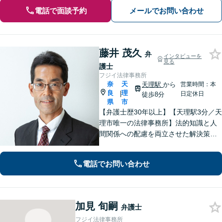
電話で面談予約
メールでお問い合わせ
藤井 茂久
弁
インタビューを
見る
護士
フジイ法律事務所
奈
天
天理駅
から
営業時間：本
良
理
|
日定休日
徒歩8分
県
市
【弁護士歴30年以上】【天理駅3分／天
理市唯一の法律事務所】法的知識と人
間関係への配慮を両立させた解決策を
ご提案いたします。「士業との連携で
トータルサポートを実現／税理士・司
電話でお問い合わせ
法書士・不動産鑑定士など」相続に関
わる問題を総合的に解決へ導きます
加見 旬嗣
弁護士
フジイ法律事務所