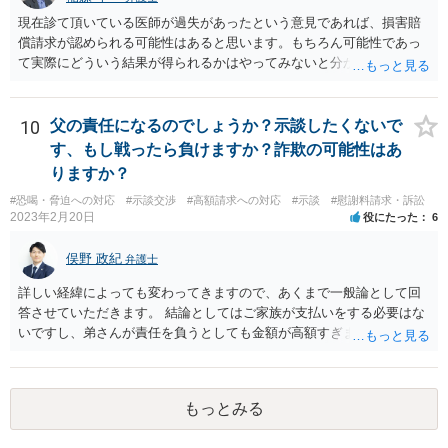
現在診て頂いている医師が過失があったという意見であれば、損害賠
償請求が認められる可能性はあると思います。もちろん可能性であっ
て実際にどういう結果が得られるかはやってみないと分かりません
が。 損害としては、その過失によって生じた症状の治療にかかった治
療費や精神的苦痛を受けた分の慰謝料や仕事に影響があれば休業損害
などが考えられます。 頑張ってください。
10
父の責任になるのでしょうか？示談したくないで
す、もし戦ったら負けますか？詐欺の可能性はあ
りますか？
#恐喝・脅迫への対応
#示談交渉
#高額請求への対応
#示談
#慰謝料請求・訴訟
2023年2月20日
役にたった
6
俣野 政紀
弁護士
詳しい経緯によっても変わってきますので、あくまで一般論として回
答させていただきます。 結論としてはご家族が支払いをする必要はな
いですし、弟さんが責任を負うとしても金額が高額すぎます。 仮に弟
さんが施設を中傷する発言をし、他の入所者が退所していたことが事
実だとしても責任を負うのは弟さんです。弟さんの詳しいご状況は分
かりませんが、現在お仕事をされて一人暮らしもできているというこ
もっとみる
とですから、自立施設にいたからといって責任無能力者ということに
はなりません。また、お父様が施設に入所させたことと今回の争いと