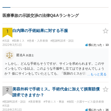
医療事故の示談交渉の法律Q&Aランキング
1
白内障の手術結果に対する不服
#示談
#医療ミス
#患者・入所者側
#慰謝料請求・訴訟
2022年3月1日
役にたった
13
匿名A
弁護士
＞しかし、どんな手術もそうですが、サインを求められます。このサ
インをしている以上、このような不服申し立てはできませんでしょう
か？ 仮にサインをしていたとしても、「医師のミスが原因で老眼がひ
どくなったといえるような場合」や「白内障の手術の合併症として老
眼が悪化することがあるにもかかわらず、全く説明されなかったよう
な場合」には、請求することは可能です。
2
美容外科で手術ミス。手術代金に加えて損害賠償
請求できますか？
#慰謝料請求・訴訟
#美容整形
#手術ミス・事故
#病院・介護サービス提供者側
#示談
2018年2月1日
役にたった
16