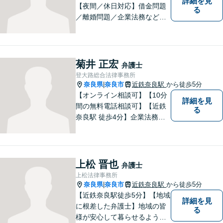
詳細を見
【夜間／休日対応】借金問題
る
／離婚問題／企業法務など幅
広く対応。皆さまが抱える
様々な問題を解決するお手伝
いをすることはもちろん、皆
さまに安心を与えることを目
菊井 正宏
弁護士
指します。【地域に根差した
登大路総合法律事務所
弁護士】まずはお気軽にご相
奈良県
奈良市
近鉄奈良駅
から徒歩5分
|
談ください。
【オンライン相談可】【10分
詳細を見
間の無料電話相談可】【近鉄
る
奈良駅 徒歩4分】企業法務／
交通事故／遺言・相続／家事
関係など幅広く対応。法律問
題の「入口」から、必要な情
報をご提供します！少しでも
上松 晋也
弁護士
疑問をお持ちの方は、まずご
上松法律事務所
相談を！
奈良県
奈良市
近鉄奈良駅
から徒歩5分
|
【近鉄奈良駅徒歩5分】【地域
詳細を見
に根差した弁護士】地域の皆
る
様が安心して暮らせるように