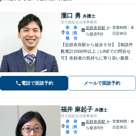
瀧口 勇
弁護士
登大路総合法律事務所
奈
奈
近鉄奈良駅
か
営業時間：本
良
良
|
日定休日
ら徒歩5分
県
市
【近鉄奈良駅から徒歩５分】【相談件
数累計2000件以上｜LINEでの問合せ
可】依頼者の気持ちに寄り添い最善の
解決策をご提案します。交通事故・相
続・借金・など幅広く対応【オンライ
ン法律相談可能】
電話で面談予約
メールで面談予約
福井 麻起子
弁護士
登大路総合法律事務所
奈
奈
近鉄奈良駅
か
営業時間：本
良
良
|
日定休日
ら徒歩5分
県
市