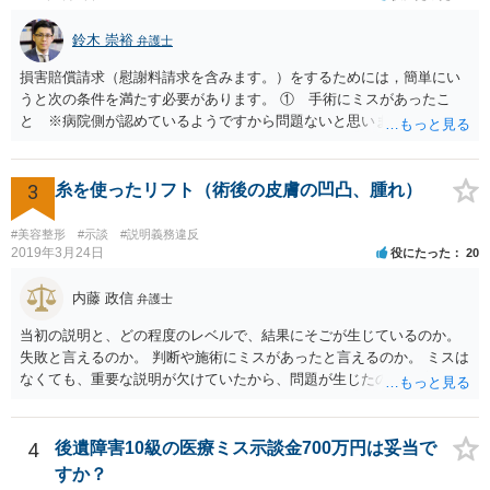
鈴木 崇裕
弁護士
損害賠償請求（慰謝料請求を含みます。）をするためには，簡単にい
うと次の条件を満たす必要があります。 ① 手術にミスがあったこ
と ※病院側が認めているようですから問題ないと思います。 ② 手
術のミスの「せいで」仕事を休まなければならなくなったこと ③ 手
術のミスの「せいで」マスクが外せなくなったこと ④ 仕事を休まな
ければならなくなった「せいで」休業損害が発生したこと ⑤ マスク
3
糸を使ったリフト（術後の皮膚の凹凸、腫れ）
を外せなくなった「せいで」経済的に評価できる精神的な損害が発生
したこと 「せいで」と強調した点が，内藤先生のご指摘なさる「相当
#美容整形
#示談
#説明義務違反
因果関係」です。 手術のミスと関係のないことまでは責任追及ができ
2019年3月24日
役にたった
20
ないということです。 手術のミスの結果，手術前と比べて見た目が著
しく悪くなってしまったとか， 手術のミスの結果，入院期間が延びて
内藤 政信
弁護士
しまったとかいう事情があれば， 追加請求が可能な余地があります。
当初の説明と、どの程度のレベルで、結果にそごが生じているのか。
ただし，手術代の返金に応じた際に「これ以上金銭の請求はしませ
失敗と言えるのか。 判断や施術にミスがあったと言えるのか。 ミスは
ん」という趣旨の合意をしてしまっていると， 上記の請求は，基本的
なくても、重要な説明が欠けていたから、問題が生じたのか。 美容整
には困難となります。
形にある程度通じてる弁護士を探せるかどうか。
4
後遺障害10級の医療ミス示談金700万円は妥当で
すか？