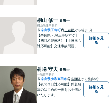
力を尽くします。離婚問題／
相続問題／労働問題／不動産
問題／刑事事件など、幅広く
対応します。【夜間／休日対
桐山 修一
弁護士
応可】法律トラブルでお悩み
桐山法律事務所
の方は、お気軽にご相談くだ
奈良県
王寺町
王寺駅
から徒歩5分
|
さい。
【奈良県・JR王寺駅すぐ】
詳細を見
【初回相談無料】【土日祝も
る
対応可能】交通事故問題、遺
産相続問題、離婚問題などの
民事を中心に、 ご相談者様へ
最適なリーガルサポートをご
提供しています。
射場 守夫
弁護士
一法律事務所
奈良県
大和高田市
高田駅
から徒歩8分
|
【夜間休日対応可能】問題解
詳細を見
決のはじめの一歩をお手伝い
る
いたします。