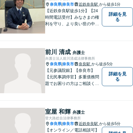
奈良県
奈良市
近鉄奈良駅
から徒歩1分
|
【近鉄奈良駅徒歩1分】【24
詳細を見
時間電話受付】みなさまの権
る
利を守り、より良い世の中に
していくことに全力を尽くし
ます。金銭問題／男女問題／
交通事故／刑事事件に注力し
ています。法律トラブルでお
前川 清成
弁護士
悩みごとがありましたら、お
弁護士法人前川清成法律事務所
気軽にご相談ください。
奈良県
奈良市
奈良駅
から徒歩5分
|
【元参議院銀】【奈良市】
詳細を見
【元民事調停官】多重債務問
る
題でお困りの方はご相談くだ
さい。その他、一般民事事件
も対応しております。奈良市
大宮町でお困りの方がいまし
たら、一度ご相談ください。
室屋 和輝
弁護士
登大路総合法律事務所
奈良県
奈良市
近鉄奈良駅
から徒歩5分
|
【オンライン／電話相談可】