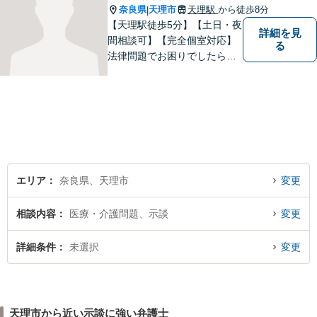
奈良県
天理市
天理駅
から徒歩8分
|
【天理駅徒歩5分】【土日・夜
詳細を見
間相談可】【完全個室対応】
る
法律問題でお困りでしたらお
早めにご相談ください。依頼
者様の抱えていらっしゃる不
安や、ご希望を丁寧にお伺い
いたします。お早めのご相談
が納得のいく解決への第一歩
です。
エリア
奈良県、天理市
変更
相談内容
医療・介護問題、示談
変更
詳細条件
未選択
変更
天理市から近い示談に強い弁護士