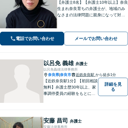
【弁護士8名】【弁護士10年以上】奈良
生まれ奈良育ちの弁護士が、地域のみ
なさまの法律問題に親身になって対応
します【離婚問題】家族・子どもの問
題に強みあり【相続遺言】丁寧にお話
を伺うことを大切にしています【近鉄
電話でお問い合わせ
メールでお問い合わせ
奈良駅5分】【オンライン相談可】
以呂免 義雄
弁護士
以呂免義雄法律事務所
奈良県
奈良市
近鉄奈良駅
から徒歩1分
|
【近鉄奈良駅1分】【初回相談
詳細を見
無料】弁護士歴30年以上、家
る
事調停委員の経験をもとに複
雑な相続問題も依頼者様の状
況に合わせ、適切なアドバイ
スをご提供いたします。相続
発生前のご相談も受け付けて
安藤 昌司
弁護士
おります。【電話相談可】
安藤法律事務所