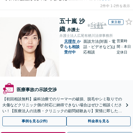
2件中 1-2件を表示
五十嵐 沙
東京都
インタビュ
ーを見る
織
弁護士
弁護士法人広尾有栖川法律事務所
営業時
天理市
か
面談方法(対面・電
らも相談
話・ビデオなど)は
間：本日
受付中
応相談
定休日
医療事故の示談交渉
【初回相談無料】歯科治療でのリーマーの破損、脱毛やシミ取りでの
火傷などクリニック側の対応に納得できない場合はぜひご相談くださ
い！【医療法人の法務・クリニックの顧問経験あり】実情に即したア
ドバイスで、納得のできるトラブルの解決を目指します。
事例を見る(2件)
料金表を見る