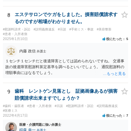
あることから、一概には言えませんが、裁判で認められる６割～７割
程度にはなると思います。
8
エステサロンでケガをしました。損害賠償請求す
るのですが相場がわかりません。
#慰謝料請求・訴訟
#説明義務違反
#示談
#手術ミス・事故
#美容整形
#患者・入所者側
2025年1月10日
役にたった
5
内藤 政信
弁護士
１センチ１センチだと後遺障害としては認められないですね。 交通事
故の後遺障害慰謝料算定基準を調べるといいでしょう。 通院慰謝料の
増額事由にはなるでしょう。
9
歯科 レントゲン見落とし 証拠画像あるが損害
賠償請求出来ますでしょうか？
#歯科・歯医者
#患者・入所者側
#示談
#慰謝料請求・訴訟
#説明義務違反
#医療ミス
2022年4月17日
役にたった
7
医療・介護問題に強い弁護士
稲森 幸一
弁護士