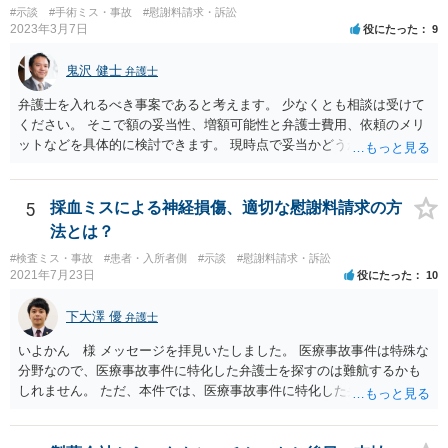
#示談
#手術ミス・事故
#慰謝料請求・訴訟
2023年3月7日
役にたった
9
鬼沢 健士
弁護士
弁護士を入れるべき事案であると考えます。 少なくとも相談は受けて
ください。 そこで額の妥当性、増額可能性と弁護士費用、依頼のメリ
ットなどを具体的に検討できます。 現時点で妥当かどうかを即断する
ことを避けた方がいいです。
5
採血ミスによる神経損傷、適切な慰謝料請求の方
法とは？
#検査ミス・事故
#患者・入所者側
#示談
#慰謝料請求・訴訟
2021年7月23日
役にたった
10
下大澤 優
弁護士
いよかん 様 メッセージを拝見いたしました。 医療事故事件は特殊な
分野なので、医療事故事件に特化した弁護士を探すのは難航するかも
しれません。 ただ、本件では、医療事故事件に特化した弁護士でなく
とも対応は可能かと思われます。 医療事故事件で最も難しいのは医師
の過失（医療ミス）の立証なのですが、本件では過失自体には争いが