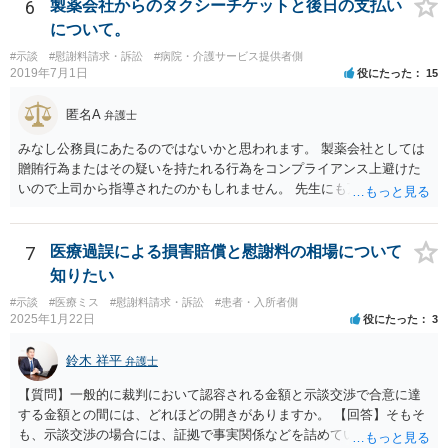
ないため、損害額の立証が主なポイントになります。 損害額に立証に
6
製薬会社からのタクシーチケットと後日の支払い
関しては、交通事故事件と同様の発想で考えればよいので、対応でき
について。
る弁護士は多いと思います。 今後の交渉については、ご自身で対応さ
#示談
#慰謝料請求・訴訟
#病院・介護サービス提供者側
れることも可能ではありますが、相手方保険会社は容易に増額に応じ
2019年7月1日
役にたった
15
ない（多少の増額はあり得るとしても、裁判基準での和解は難しい）
と思われます。 弁護士が介入することにより提示額が大きく変わるこ
匿名A
弁護士
とは多々あるため、可能であれば弁護士に依頼した上での交渉をお勧
めしたいところです。
みなし公務員にあたるのではないかと思われます。 製薬会社としては
贈賄行為またはその疑いを持たれる行為をコンプライアンス上避けた
いので上司から指導されたのかもしれません。 先生にも万一迷惑をか
けることになってはいけないと。
7
医療過誤による損害賠償と慰謝料の相場について
知りたい
#示談
#医療ミス
#慰謝料請求・訴訟
#患者・入所者側
2025年1月22日
役にたった
3
鈴木 祥平
弁護士
【質問】一般的に裁判において認容される金額と示談交渉で合意に達
する金額との間には、どれほどの開きがありますか。 【回答】そもそ
も、示談交渉の場合には、証拠で事実関係などを詰めていないことが