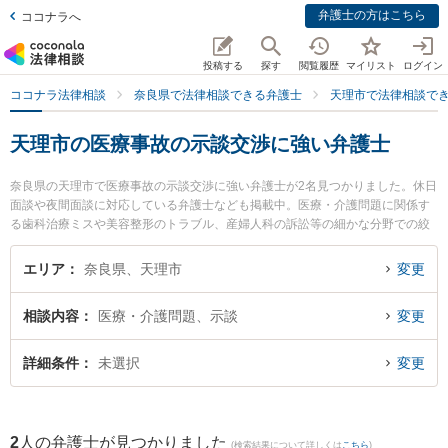
弁護士の方はこちら
ココナラへ
投稿する
探す
閲覧履歴
マイリスト
ログイン
ココナラ法律相談
奈良県で法律相談できる弁護士
天理市で法律相談で
天理市の医療事故の示談交渉に強い弁護士
奈良県の天理市で医療事故の示談交渉に強い弁護士が2名見つかりました。休日
面談や夜間面談に対応している弁護士なども掲載中。医療・介護問題に関係す
る歯科治療ミスや美容整形のトラブル、産婦人科の訴訟等の細かな分野での絞
り込み検索もでき便利です。特にフジイ法律事務所の藤井 茂久弁護士やフジイ
法律事務所の加見 旬嗣弁護士のプロフィール情報や弁護士費用、強みなどが注
エリア
奈良県、天理市
変更
目されています。『天理市で土日や夜間に発生した医療事故の示談交渉のトラ
ブルを今すぐに弁護士に相談したい』『医療事故の示談交渉のトラブル解決の
相談内容
医療・介護問題、示談
変更
実績豊富な近くの弁護士を検索したい』『初回相談無料で医療事故の示談交渉
を法律相談できる天理市内の弁護士に相談予約したい』などでお困りの相談者
さんにおすすめです。
詳細条件
未選択
変更
2
人の弁護士が見つかりました
(検索結果について詳しくは
こちら
)