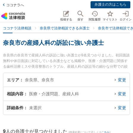
弁護士の方はこちら
ココナラへ
投稿する
探す
閲覧履歴
マイリスト
ログイン
ココナラ法律相談
奈良県で法律相談できる弁護士
奈良市で法律相談で
奈良市の産婦人科の訴訟に強い弁護士
奈良県の奈良市で産婦人科の訴訟に強い弁護士が9名見つかりました。初回面談
無料や休日面談に対応している弁護士なども掲載中。医療・介護問題に関係す
る歯科治療ミスや美容整形のトラブル、産婦人科の訴訟等の細かな分野での絞
り込み検索もでき便利です。特に登大路総合法律事務所の福井 麻起子弁護士や
登大路総合法律事務所の瀧口 勇弁護士、西奈良法律事務所の中村 匡志弁護士の
エリア
奈良県、奈良市
変更
プロフィール情報や弁護士費用、強みなどが注目されています。『奈良市で土
日や夜間に発生した産婦人科の訴訟のトラブルを今すぐに弁護士に相談した
相談内容
医療・介護問題、産婦人科
変更
い』『産婦人科の訴訟のトラブル解決の実績豊富な近くの弁護士を検索した
い』『初回相談無料で産婦人科の訴訟を法律相談できる奈良市内の弁護士に相
談予約したい』などでお困りの相談者さんにおすすめです。
詳細条件
未選択
変更
9
人の弁護士が見つかりました
(検索結果について詳しくは
こちら
)