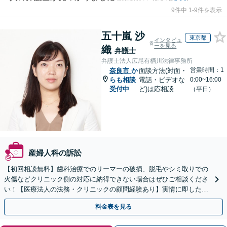
9件中 1-9件を表示
五十嵐 沙
東京都
インタビュ
ーを見る
織
弁護士
弁護士法人広尾有栖川法律事務所
営業時間：1
奈良市
か
面談方法(対面・
らも相談
電話・ビデオな
0:00~16:00
受付中
ど)は応相談
（平日）
産婦人科の訴訟
【初回相談無料】歯科治療でのリーマーの破損、脱毛やシミ取りでの
火傷などクリニック側の対応に納得できない場合はぜひご相談くださ
い！【医療法人の法務・クリニックの顧問経験あり】実情に即したア
ドバイスで、納得のできるトラブルの解決を目指します。
料金表を見る