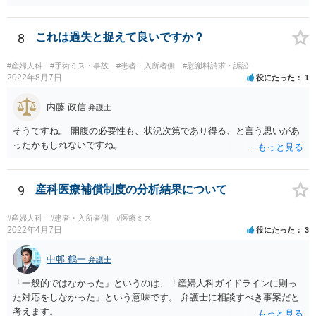
不当な差別には当たらないと考えられます。 これが公衆浴場や旅館業
など公益的な側面のある業種ですと、公衆浴場法など各種業法で定め
られた理由以外での利用拒否は禁止されていますし、公の施設でもマ
8
これは過失と捉えて良いですか？
スクなしだけでの利用拒否は問題となりえますが、民間のお店に対し
ては慰謝料の請求は認められないと考えられます。
#産婦人科
#手術ミス・事故
#患者・入所者側
#慰謝料請求・訴訟
2022年8月7日
役にたった
1
内藤 政信
弁護士
そうですね。 開腹の必要性も、状況次第であり得る、と言う思いがあ
ったかもしれないですね。
9
産科医療補償制度の分析結果について
#産婦人科
#患者・入所者側
#医療ミス
2022年4月7日
役にたった
3
中邨 鶴一
弁護士
「一般的ではなかった」というのは、「産婦人科ガイドラインに則っ
た対応をしなかった」という意味です。 弁護士に相談すべき事案だと
考えます。