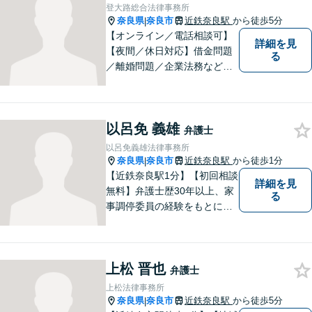
登大路総合法律事務所
奈良県
奈良市
近鉄奈良駅
から徒歩5分
|
【オンライン／電話相談可】
詳細を見
【夜間／休日対応】借金問題
る
／離婚問題／企業法務など幅
広く対応。皆さまが抱える
様々な問題を解決するお手伝
いをすることはもちろん、皆
以呂免 義雄
さまに安心を与えることを目
弁護士
指します。【地域に根差した
以呂免義雄法律事務所
弁護士】まずはお気軽にご相
奈良県
奈良市
近鉄奈良駅
から徒歩1分
|
談ください。
【近鉄奈良駅1分】【初回相談
詳細を見
無料】弁護士歴30年以上、家
る
事調停委員の経験をもとに複
雑な相続問題も依頼者様の状
況に合わせ、適切なアドバイ
スをご提供いたします。相続
上松 晋也
発生前のご相談も受け付けて
弁護士
おります。【電話相談可】
上松法律事務所
奈良県
奈良市
近鉄奈良駅
から徒歩5分
|