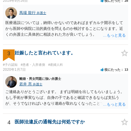
2019年9月16日
役にたった
28
馬場 龍行
弁護士
医療過誤については，納得いかないのであればまずカルテ開示をして
から医師や病院に法的責任を問えるのか検討することになります。近
くの弁護士に具体的に相談された方が良いでしょう。
3
妊娠したと言われています。
#子の認知
#患者・入所者側
#産婦人科
2020年1月7日
役にたった
13
離婚・男女問題に強い弁護士
若井 亮
弁護士
ご連絡ありがとうございます。 まずは明細を出してもらいましょう。
もし手術が事実ならば、自身の子であると確認できるならば支払う
が、そうでなければいきなり連絡が取れなくなったことで不信感もあ
るし、自身の子であるか疑問に残る点もあるので、支払えないと回答
してはいかがでしょうか。 代理人となる場合ですが、事務所ごとにま
ちまちです。 弊所の場合、交渉をお受けするとなると20万円くらいが
4
医師法違反の通報先は何処ですか
多いかと思います。