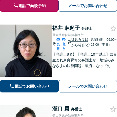
電話で面談予約
メールでお問い合わせ
福井 麻起子
弁護士
登大路総合法律事務所
奈
奈
近鉄奈良駅
営業時間：09:00~
良
良
|
17:00（平日）
から徒歩5分
県
市
【弁護士8名】【弁護士10年以上】奈良
生まれ奈良育ちの弁護士が、地域のみ
なさまの法律問題に親身になって対応
します【離婚問題】家族・子どもの問
題に強みあり【相続遺言】丁寧にお話
を伺うことを大切にしています【近鉄
電話でお問い合わせ
メールでお問い合わせ
奈良駅5分】【オンライン相談可】
瀧口 勇
弁護士
登大路総合法律事務所