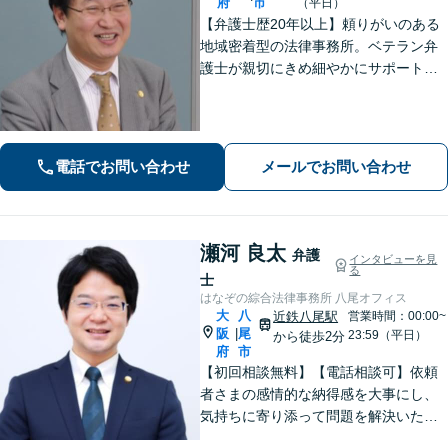
府
市
（平日）
【弁護士歴20年以上】頼りがいのある
地域密着型の法律事務所。ベテラン弁
護士が親切にきめ細やかにサポートし
ます。不動産・建築トラブル／借金問
題／相続など身近な法律トラブルはお
気軽にご相談ください。【初回相談無
料（一部除く）】【夜間・休日の相談
電話でお問い合わせ
メールでお問い合わせ
可能】
瀬河 良太
弁護
インタビューを見
る
士
はなぞの綜合法律事務所 八尾オフィス
大
八
近鉄八尾駅
営業時間：00:00~
阪
尾
|
23:59（平日）
から徒歩2分
府
市
【初回相談無料】【電話相談可】依頼
者さまの感情的な納得感を大事にし、
気持ちに寄り添って問題を解決いたし
ます「プライバシーには最大限配慮