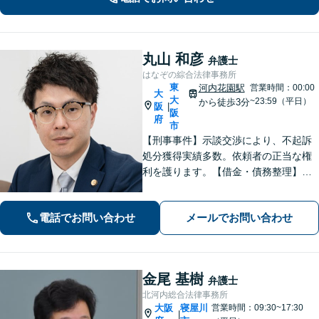
法書士・不動産鑑定士など」相続に関
わる問題を総合的に解決へ導きます
丸山 和彦
弁護士
はなぞの綜合法律事務所
東
河内花園駅
営業時間：00:00
大
大
~23:59（平日）
から徒歩3分
阪
|
阪
府
市
【刑事事件】示談交渉により、不起訴
処分獲得実績多数。依頼者の正当な権
利を護ります。【借金・債務整理】借
金問題の解決実績多数。【離婚・男女
問題】不貞慰謝料の獲得、減額実績多
電話でお問い合わせ
メールでお問い合わせ
数。独りで悩まず、先ずはお話をお聞
かせ下さい。【土日・夜間対応可】
金尾 基樹
弁護士
北河内総合法律事務所
大阪
寝屋川
営業時間：09:30~17:30
|