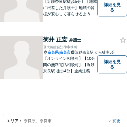
【近鉄奈良駅徒歩5分】【地域
詳細を見
に根差した弁護士】地域の皆
る
様が安心して暮らせるように
力を尽くします。離婚問題／
相続問題／労働問題／不動産
問題／刑事事件など、幅広く
菊井 正宏
対応します。【夜間／休日対
弁護士
応可】法律トラブルでお悩み
登大路総合法律事務所
の方は、お気軽にご相談くだ
奈良県
奈良市
近鉄奈良駅
から徒歩5分
|
さい。
【オンライン相談可】【10分
詳細を見
間の無料電話相談可】【近鉄
る
奈良駅 徒歩4分】企業法務／
交通事故／遺言・相続／家事
関係など幅広く対応。法律問
題の「入口」から、必要な情
報をご提供します！少しでも
疑問をお持ちの方は、まずご
相談を！
エリア
奈良県、奈良市
変更