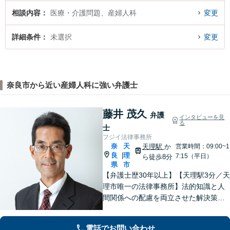
相談内容
医療・介護問題、産婦人科
変更
詳細条件
未選択
変更
奈良市から近い産婦人科に強い弁護士
藤井 茂久
弁護
インタビューを見
る
士
フジイ法律事務所
奈
天
天理駅
か
営業時間：09:00~1
良
理
|
7:15（平日）
ら徒歩8分
県
市
【弁護士歴30年以上】【天理駅3分／天
理市唯一の法律事務所】法的知識と人
間関係への配慮を両立させた解決策を
ご提案いたします。「士業との連携で
トータルサポートを実現／税理士・司
電話でお問い合わせ