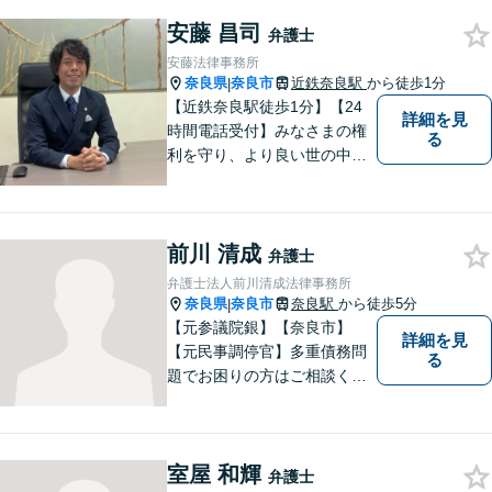
事事件・離婚/男女問題・相
安藤 昌司
続・遺言・交通事故・借金・
弁護士
債務整理などはお任せくださ
安藤法律事務所
い。
奈良県
奈良市
近鉄奈良駅
から徒歩1分
|
【近鉄奈良駅徒歩1分】【24
詳細を見
時間電話受付】みなさまの権
る
利を守り、より良い世の中に
していくことに全力を尽くし
ます。金銭問題／男女問題／
交通事故／刑事事件に注力し
前川 清成
ています。法律トラブルでお
弁護士
悩みごとがありましたら、お
弁護士法人前川清成法律事務所
気軽にご相談ください。
奈良県
奈良市
奈良駅
から徒歩5分
|
【元参議院銀】【奈良市】
詳細を見
【元民事調停官】多重債務問
る
題でお困りの方はご相談くだ
さい。その他、一般民事事件
も対応しております。奈良市
大宮町でお困りの方がいまし
室屋 和輝
たら、一度ご相談ください。
弁護士