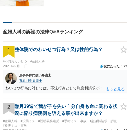
頼者さまと同じ目線に立ち、
最善の解決方法をご提案。次
のステップへ進むお手伝いを
致します。どんなお悩みで
も、ご相談ください。【キッ
産婦人科の訴訟の法律Q&Aランキング
ズスペースあり】
1
整体院でのわいせつ行為？又は性的行為？
#不同意わいせつ
#産婦人科
2021年9月11日
役にたった
22
刑事事件に強い弁護士
丸山 紳
弁護士
わいせつ行為に対しては、不法行為として慰謝料請求ができます。
2
臨月39週で我が子を失い自分自身も命に関わる状
況に陥り病院側を訴える事が出来ますか？
#産婦人科
#投薬ミス
#説明義務違反
#手術ミス・事故
#慰謝料請求・訴訟
#検査ミス・事故