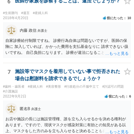
6
医師が家族を診察することは、違法でしょうか？
実確認までしたほうがよいのか ★本当に妊娠をしており、こちらの子
であると主張するのであれば、DNA鑑定をするのも一つの選択肢にな
#生前贈与
#遺言
#産婦人科
るかと思います ④慰謝料請求されるのか ★慰謝料請求の根拠はないで
2018年4月20日
役にたった
10
しょう。合意に基づく性行為ですから、妊娠や病気などのリスクを受
け入れていると言えます。 当方行為が不法行為などに該当することは
内藤 政信
弁護士
ないかと思います。 相手方が揺さぶりをかけてくるようでしたら、代
自家診療給付制限ですね。 診療行為自体は問題ないですが、医師の保
理人を立てて、事実確認のほか対応の全てを任せてしまうというやり
険に 加入していれば、かかった費用を支払基金なりに 請求できない扱
方もあります。 妊娠をしたという話をベースにしたトラブルも多くあ
いですね。 自己負担になります。 診療が違法になることはないです
るところなので、もし相手方が脅し含みで請求をしてくるようであれ
ね。 違う保険であれば、通常通り請求できますね。
ば、早い段階で代理人を立てて対応されたほうが良いかもしれませ
ん。
7
施設等でマスクを着用していない事で拒否された
場合は慰謝料を請求できるでしょうか？
#歯科・歯医者
#産婦人科
#美容整形
#行政処分の不服申立て
#許認可の問題
#介護施設
2022年9月2日
役にたった
6
匿名B
弁護士
お店や施設の長には施設管理権、誰を立ち入らせるかを決める権利が
あります。ですので、現状マスクが感染対策に有効との知見がある以
上、マスクをした方のみを立ち入らせると決めることも自由であり、