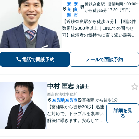
奈
奈
近鉄奈良駅
営業時間：09:00~
良
良
|
17:30（平日）
から徒歩5分
県
市
【近鉄奈良駅から徒歩５分】【相談件
数累計2000件以上｜LINEでの問合せ
可】依頼者の気持ちに寄り添い最善の
解決策をご提案します。交通事故・相
続・借金・など幅広く対応【オンライ
ン法律相談可能】
電話で面談予約
メールで面談予約
中村 匡志
弁護士
西奈良法律事務所
奈良県
奈良市
富雄駅
から徒歩1分
|
【富雄駅から徒歩30秒】迅速
詳細を見
な対応で、トラブルを素早い
る
解決に導きます。安心して話
せる雰囲気ですので、まずは
お気軽にご相談ください。刑