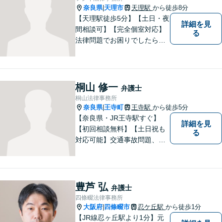
奈良県
天理市
天理駅
から徒歩8分
|
【天理駅徒歩5分】【土日・夜
詳細を見
間相談可】【完全個室対応】
る
法律問題でお困りでしたらお
早めにご相談ください。依頼
者様の抱えていらっしゃる不
安や、ご希望を丁寧にお伺い
いたします。お早めのご相談
桐山 修一
弁護士
が納得のいく解決への第一歩
桐山法律事務所
です。
奈良県
王寺町
王寺駅
から徒歩5分
|
【奈良県・JR王寺駅すぐ】
詳細を見
【初回相談無料】【土日祝も
る
対応可能】交通事故問題、遺
産相続問題、離婚問題などの
民事を中心に、 ご相談者様へ
最適なリーガルサポートをご
提供しています。
豊芦 弘
弁護士
四條畷法律事務所
大阪府
四條畷市
忍ケ丘駅
から徒歩1分
|
【JR線忍ヶ丘駅より1分】元