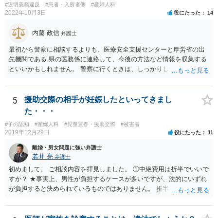
#説明義務違反
#患者・入所者側
#産婦人科
2022年10月3日
役にたった
14
内藤 政信
弁護士
最初から警察に相談するよりも、医療安全支援センターと厚労省の出
先機関である 県の医務係に連絡して、今後の方法など情報を収集する
といいかもしれません。 警察に行くときは、しっかりした被害届ある
いは告発状を作成、持参して、相談に行くといいでしょう。
5
援助交際の相手が妊娠したといってきまし
た・・・
#子の認知
#産婦人科
#児童買春・援助交際
#被害者
2019年12月29日
役にたった
11
離婚・男女問題に強い弁護士
若井 亮
弁護士
初めまして。 ご相談内容を拝見しました。 ①中絶費用は折半でいいで
すか？ ★事実上、男性が負担するケースが多いですが、法的にいずれ
が負担すると決められているものではありません。 折半という考え方
もあるでしょう。 ②避妊しなかったが無理やりしたわけでもない、拒
否するそぶりもなかったので合意の上となるのか？ ★性行為について
の合意があることは特に問題にならないでしょう ③DNA鑑定をして事