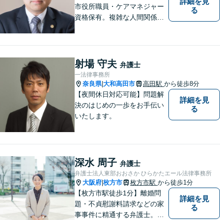
詳細を見
市役所職員・ケアマネジャー
る
資格保有。複雑な人間関係が
絡む相続・遺言・高齢者トラ
ブルの根本的解決に尽力しま
す。
射場 守夫
弁護士
一法律事務所
奈良県
大和高田市
高田駅
から徒歩8分
|
【夜間休日対応可能】問題解
詳細を見
決のはじめの一歩をお手伝い
る
いたします。
深水 周子
弁護士
弁護士法人東部おおさか ひらかたエール法律事務所
大阪府
枚方市
枚方市駅
から徒歩1分
|
【枚方市駅徒歩1分】離婚問
詳細を見
題・不貞慰謝料請求などの家
る
事事件に精通する弁護士。依