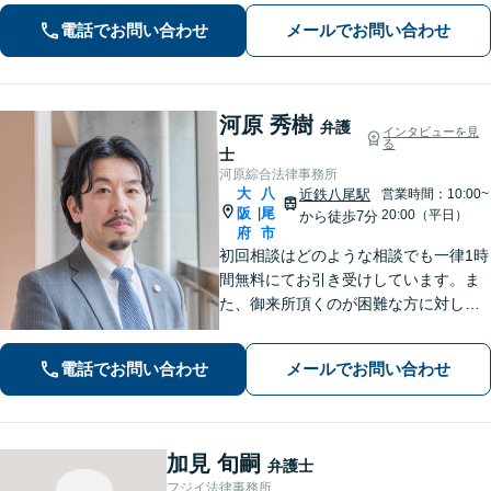
し、秘密厳守を徹底」子の監護が関わ
電話でお問い合わせ
メールでお問い合わせ
る複雑なケースも対応【完全個室対
応】【子連れ相談可】【休日・夜間相
談可】
河原 秀樹
弁護
インタビューを見
る
士
河原綜合法律事務所
大
八
近鉄八尾駅
営業時間：10:00~
阪
尾
|
20:00（平日）
から徒歩7分
府
市
初回相談はどのような相談でも一律1時
間無料にてお引き受けしています。ま
た、御来所頂くのが困難な方に対して
は出張相談のご予約お受けしておりま
す。弁護士事務所の比較的少ない八尾
電話でお問い合わせ
メールでお問い合わせ
市及び近隣市・区の方々に上質なリー
ガルサービスを提供いたします。
加見 旬嗣
弁護士
フジイ法律事務所