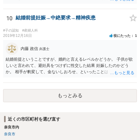
10
結婚前提妊娠→中絶要求→精神疾患
#子の認知
#産婦人科
2019年12月16日
役にたった
1
内藤 政信
弁護士
結婚前提ということですが、婚約と言えるレベルかどうか。 子供が欲
しいと言われて、避妊具をつけずに性交した結果 妊娠したのかどう
か。 相手が豹変して、金ないしおろせ、といったことは、不法 行為に
あたるでしょう。 精神疾患の原因が、相手の豹変と意に添わぬ中絶に
よるも のかどうか、説明付きの診断書が欲しいですね。 慰謝料請求
は、可能でしょう。
もっとみる
近くの市区町村を選び直す
奈良市内
奈良市