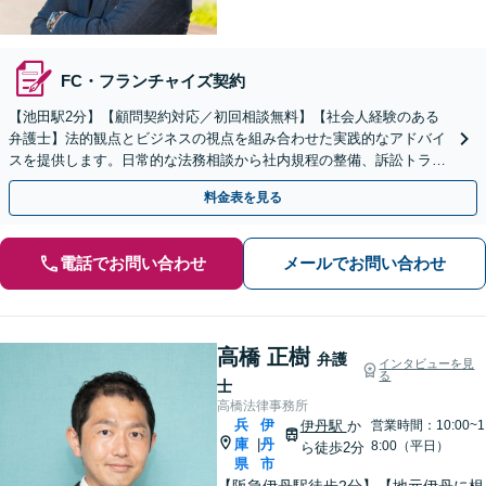
FC・フランチャイズ契約
【池田駅2分】【顧問契約対応／初回相談無料】【社会人経験のある
弁護士】法的観点とビジネスの視点を組み合わせた実践的なアドバイ
スを提供します。日常的な法務相談から社内規程の整備、訴訟トラブ
ルまで対応「法人破産に関するご相談もお任せください」
料金表を見る
電話でお問い合わせ
メールでお問い合わせ
高橋 正樹
弁護
インタビューを見
る
士
高橋法律事務所
兵
伊
伊丹駅
か
営業時間：10:00~1
庫
丹
|
8:00（平日）
ら徒歩2分
県
市
【阪急伊丹駅徒歩2分】【地元伊丹に根