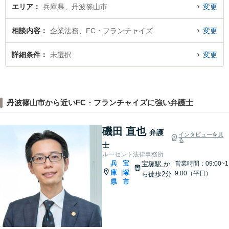
エリア
兵庫県、丹波篠山市
変更
相談内容
企業法務、FC・フランチャイズ
変更
詳細条件
未選択
変更
丹波篠山市から近いFC・フランチャイズに強い弁護士
磯田 直也
弁護
インタビューを見
る
士
ルーセント法律事務所
兵
宝
宝塚駅
か
営業時間：09:00~1
庫
塚
|
9:00（平日）
ら徒歩2分
県
市