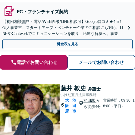
FC・フランチャイズ契約
【初回相談無料・電話/WEB面談/LINE相談可】Google口コミ★4.5！
個人事業主、スタートアップ・ベンチャー企業のご相談にも対応。LI
NEやChatworkでコミュニケーションを取り、迅速な解決へ。事業の
発展を強力に推進します。
料金表を見る
電話でお問い合わせ
メールでお問い合わせ
藤井 敦史
弁護士
いけだ五月法律事務所
大
池
池田駅
か
営業時間：09:30~1
阪
田
|
8:00（平日）
ら徒歩4分
府
市