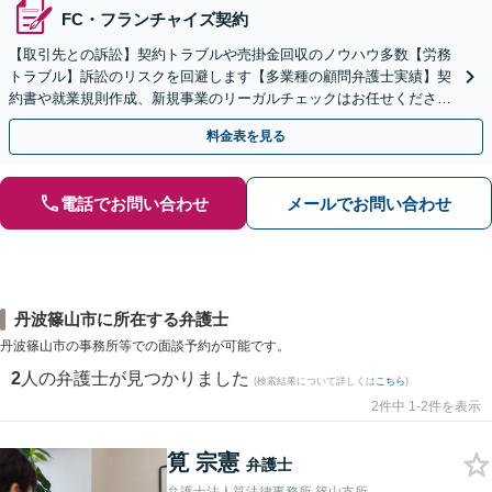
FC・フランチャイズ契約
【取引先との訴訟】契約トラブルや売掛金回収のノウハウ多数【労務
トラブル】訴訟のリスクを回避します【多業種の顧問弁護士実績】契
約書や就業規則作成、新規事業のリーガルチェックはお任せくださ
い。単発のご依頼OK。
料金表を見る
電話でお問い合わせ
メールでお問い合わせ
丹波篠山市に所在する弁護士
丹波篠山市の事務所等での面談予約が可能です。
2
人の弁護士が見つかりました
(検索結果について詳しくは
こちら
)
2件中 1-2件を表示
筧 宗憲
弁護士