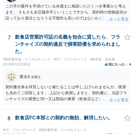
この手の案件を手掛けている弁護士に相談いただくべき事案かと考え
ます。 そもそも全店舗赤字ということですから、契約時の情報提供が
誤っており違法となりうる可能性も高いのではないかと思われます。
解除後の期間分のロイヤリティの請求を退け、場合によっては、こち
らから本部に対して請求をしていくことも検討すべきかと考えます。
7
飲食店営業許可証の名義を知合に貸したら、フラ
ンチャイズの契約違反で損害賠償を求められまし
た。
#契約書作成・リーガルチェック
#FC・フランチャイズ
#経営者・会社側
2019年12月30日
役にたった
4
匿名A
弁護士
契約書全体を拝見しないと確たることは申し上げられませんが、推測
も含めてご回答します。 上記から推測しますと、契約書に、当該フラ
ンチャイズの業態と同一又は類似の事業（飲食店など）を行ってはな
らない、という条項があるということでしょうか。そのような場合、
その条項には、単に行ってはならない、とだけ書いてある場合もあれ
ば、「自ら又は他人と共同で」行ってはならない、「他人に行わせる
8
飲食店FC本部との契約の無効、解消したい。
ことも同様」といった書き方がされている場合もあります。 上記のと
おり店の名義人になっているとすれば、知人と共同で、あるいは知人
#FC・フランチャイズ
#契約書作成・リーガルチェック