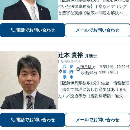
付いた法律事務所】丁寧なヒアリング
と豊富な実績で幅広い問題を解決へ導
きます！【離婚男女問題】不定慰謝料
請求／面会交流など【相続・遺言】相
電話でお問い合わせ
メールでお問い合わせ
続放棄／遺産分割調停など【電話・メ
ール相談初回無料】【休日夜間対応
可】
辻本 貴裕
弁護士
ITO法律事務所
兵
伊
伊丹駅
か
営業時間：10:00~1
庫
丹
|
9:00（平日）
ら徒歩1分
県
市
【阪急伊丹駅徒歩1分】借金・債務整理
（借金で無理に苦しむ必要はありませ
ん）／交通事故（慰謝料増額・過失割
合に関するご相談など）／労働事件
（労働者側・使用者側どちらも対応）
／刑事事件（被害者側も対応）／相続
電話でお問い合わせ
メールでお問い合わせ
／離婚問題など。まずはお気軽にご相
談ください