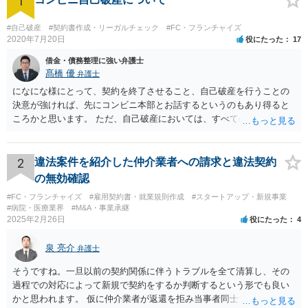
1
#自己破産
#契約書作成・リーガルチェック
#FC・フランチャイズ
2020年7月20日
役にたった
17
借金・債務整理に強い弁護士
髙橋 優
弁護士
になにな様にとって、契約を終了させること、自己破産を行うことの
決意が強ければ、先にコンビニ本部とお話するというのもあり得ると
ころかと思います。 ただ、自己破産においては、すべての債権者を公
平に扱う必要がある為保証人がついている借入についても別異に取り
扱うことが出来ないという点や財産の移転内容や時期によっては取り
戻す必要が出てくる等一定のリスクもございますので、もし契約を継
2
違法案件を紹介した仲介業者への請求と違法契約
続するという選択肢がおありであれば、先に自己破産の相談というの
の無効確認
が適切かと思われます。 契約解約のご意思が固いところであれば、リ
#FC・フランチャイズ
#雇用契約書・就業規則作成
#スタートアップ・新規事業
スクを踏まえて進むしかないかと思いますので、本部との話が先であ
#病院・医療業界
#M&A・事業承継
っても問題ないかと思います。
2025年2月26日
役にたった
4
泉 亮介
弁護士
そうですね。一旦以前の契約関係に伴うトラブルを全て清算し、その
過程での対応によって新規で契約をするか判断するという形でも良い
かと思われます。 仮に仲介業者が返還を拒み当事者同士での解決が困