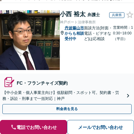
小西 裕太
弁護士
兵庫県
神戸ポート法律事務所
営業時間：1
丹波篠山市
面談方法(対面・
からも相談
電話・ビデオな
0:30~18:00
受付中
ど)は応相談
（平日）
FC・フランチャイズ契約
【中小企業・個人事業主向け】低額顧問・スポット可。契約書・労
務・訴訟・刑事まで一括対応｜神戸
料金表を見る
電話でお問い合わせ
メールでお問い合わせ