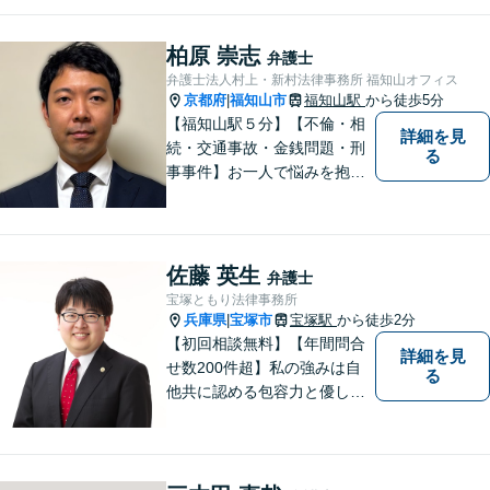
柏原 崇志
弁護士
弁護士法人村上・新村法律事務所 福知山オフィス
京都府
福知山市
福知山駅
から徒歩5分
|
【福知山駅５分】【不倫・相
詳細を見
続・交通事故・金銭問題・刑
る
事事件】お一人で悩みを抱え
ず、まずご相談を！
佐藤 英生
弁護士
宝塚ともり法律事務所
兵庫県
宝塚市
宝塚駅
から徒歩2分
|
【初回相談無料】【年間問合
詳細を見
せ数200件超】私の強みは自
る
他共に認める包容力と優しさ
です。相談しやすい弁護士を
お探しの方は是非ご連絡くだ
さい。問題を抱えられたまま
お一人で悩まずに、一度ご相