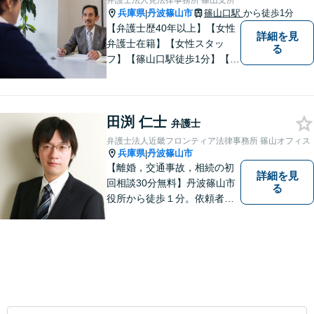
弁護士法人筧法律事務所 篠山支所
兵庫県
丹波篠山市
篠山口駅
から徒歩1分
|
【弁護士歴40年以上】【女性
詳細を見
弁護士在籍】【女性スタッ
る
フ】【篠山口駅徒歩1分】【夜
間／休日対応可】【個室】
【離婚専門サイト有】一人で
悩まず、まずはお気軽にご相
田渕 仁士
談ください。様々な悩みや不
弁護士
安に寄り添い、お抱えの問題
弁護士法人近畿フロンティア法律事務所 篠山オフィス
の迅速かつ適切な解決を目指
兵庫県
丹波篠山市
|
します。
【離婚，交通事故，相続の初
詳細を見
回相談30分無料】丹波篠山市
る
役所から徒歩１分。依頼者の
お気持ちを否定せず，しっか
りとお話を聞いた上で、合理
的な助言を行います。相談メ
モ無料。受任後はチャット連
携可。