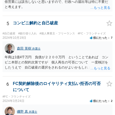
俗営業には該当しないと思いますので、行政への届出等は特に不要だ
と考えます。
5
コンビニ解約と自己破産
#自己破産
#銀行借り入れ
#個人事業主・フリーランス
#FC・フランチャイズ
2024年10月19日
役にたった
7
森田 英樹
弁護士
年商は1億4千万円 負債が２２００万円 ということであれば コン
ビニ本部との契約次第ですが 個人再生の可否について 一度検討を
したうえで 自己破産の選択をされるのがよいかもしれません。 ネッ
トで 直接勧誘することは できません。 貴殿から ご連絡があれ
ば 対応が可能な案件だと存じます。 早急に 弁護士に相談されるの
が良いケースです。
6
FC契約解除後のロイヤリティ支払い拒否の可否
について
#FC・フランチャイズ
2024年3月24日
役にたった
2
磯野 真
弁護士