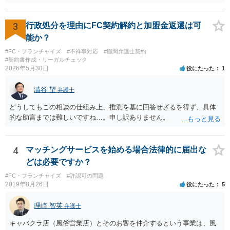
難となった場合は個別に弁護士に相談されると良いでしょう。
3
行政処分を理由にFC契約解約と加盟金返還は可
能か？
#FC・フランチャイズ
#不祥事対応
#顧問弁護士契約
#契約書作成・リーガルチェック
2026年5月30日
役にたった
1
澁谷 望
弁護士
どうしてもこの相談の仕組み上、推測を基に回答せざるを得ず、具体
的な助言までは難しいですね…。申し訳ありません。
4
マッチングサービスを始める場合法律的に届出な
どは必要ですか？
#FC・フランチャイズ
#許認可の問題
2019年8月26日
役にたった
5
理崎 智英
弁護士
キャバクラ店（風俗営業店）とそのお客を仲介するという事業は、風