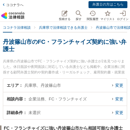
弁護士の方はこちら
ココナラへ
投稿する
探す
閲覧履歴
マイリスト
ログイン
ココナラ法律相談
兵庫県で法律相談できる弁護士
丹波篠山市で法律相
丹波篠山市のFC・フランチャイズ契約に強い弁
護士
兵庫県の丹波篠山市でFC・フランチャイズ契約に強い弁護士が2名見つかりま
した。休日面談や夜間面談に対応している弁護士なども掲載中。企業法務に関
係する顧問弁護士契約や契約書作成・リーガルチェック、雇用契約書・就業規
則作成等の細かな分野での絞り込み検索もでき便利です。特に弁護士法人筧法
律事務所 篠山支所の筧 宗憲弁護士や弁護士法人近畿フロンティア法律事務所
エリア
兵庫県、丹波篠山市
変更
篠山オフィスの田渕 仁士弁護士のプロフィール情報や弁護士費用、強みなどが
注目されています。『丹波篠山市で土日や夜間に発生したFC・フランチャイズ
相談内容
企業法務、FC・フランチャイズ
変更
契約のトラブルを今すぐに弁護士に相談したい』『FC・フランチャイズ契約の
トラブル解決の実績豊富な近くの弁護士を検索したい』『初回相談無料でFC・
フランチャイズ契約を法律相談できる丹波篠山市内の弁護士に相談予約した
詳細条件
未選択
変更
い』などでお困りの相談者さんにおすすめです。
FC・フランチャイズに強い丹波篠山市から相談可能な弁護士