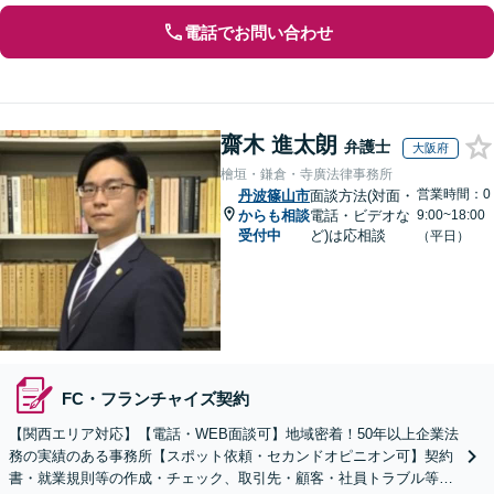
電話でお問い合わせ
齋木 進太朗
弁護士
大阪府
檜垣・鎌倉・寺廣法律事務所
営業時間：0
丹波篠山市
面談方法(対面・
からも相談
電話・ビデオな
9:00~18:00
受付中
ど)は応相談
（平日）
FC・フランチャイズ契約
【関西エリア対応】【電話・WEB面談可】地域密着！50年以上企業法
務の実績のある事務所【スポット依頼・セカンドオピニオン可】契約
書・就業規則等の作成・チェック、取引先・顧客・社員トラブル等、