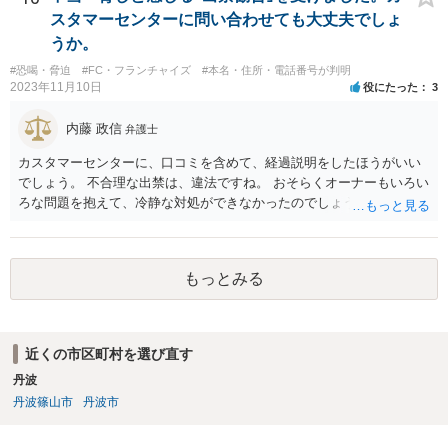
スタマーセンターに問い合わせても大丈夫でしょ
うか。
#恐喝・脅迫
#FC・フランチャイズ
#本名・住所・電話番号が判明
2023年11月10日
役にたった
3
内藤 政信
弁護士
カスタマーセンターに、口コミを含めて、経過説明をしたほうがいい
でしょう。 不合理な出禁は、違法ですね。 おそらくオーナーもいろい
ろな問題を抱えて、冷静な対処ができなかったのでしょう。
もっとみる
近くの市区町村を選び直す
丹波
丹波篠山市
丹波市