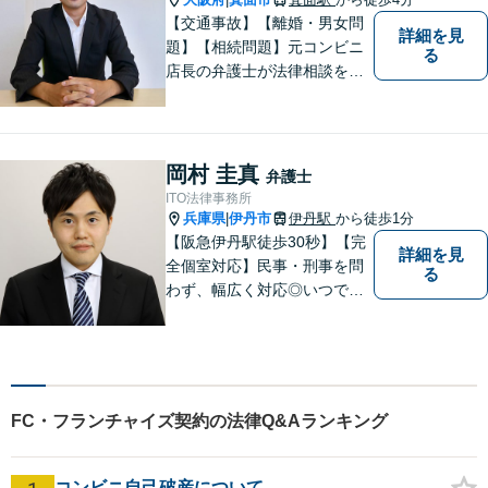
【交通事故】【離婚・男女問
詳細を見
題】【相続問題】元コンビニ
る
店長の弁護士が法律相談を承
ります。近所のコンビニに行
く感覚で、お気軽にご相談に
いらしてください！
岡村 圭真
弁護士
ITO法律事務所
兵庫県
伊丹市
伊丹駅
から徒歩1分
|
【阪急伊丹駅徒歩30秒】【完
詳細を見
全個室対応】民事・刑事を問
る
わず、幅広く対応◎いつでも
迅速な対応で、「救急救命医
のような弁護士」を目指しま
す。広い視野とユーモアを忘
れず、尽力してまいります。
【メーカー法務経験あり】
FC・フランチャイズ契約の法律Q&Aランキング
コンビニ自己破産について