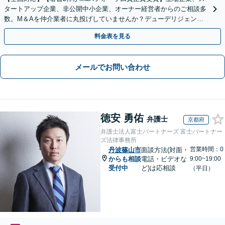
タートアップ企業、非公開中小企業、オーナー経営者からのご相談多
数。M＆Aを仲介業者に丸投げしていませんか？デューデリジェンス
や契約書作成・交渉はお任せください【初回無料】
料金表を見る
メールでお問い合わせ
徳安 勇佑
弁護士
京都府
弁護士法人富士パートナーズ 富士パートナー
ズ法律事務所
営業時間：0
丹波篠山市
面談方法(対面・
からも相談
電話・ビデオな
9:00~19:00
受付中
ど)は応相談
（平日）