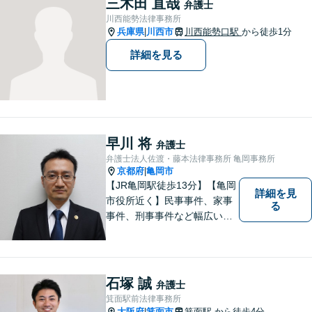
三木田 直哉
弁護士
談にいらしてください。【現
川西能勢法律事務所
役非常勤裁判官】【宝塚駅徒
兵庫県
川西市
川西能勢口駅
から徒歩1分
|
歩3分】
詳細を見る
早川 将
弁護士
弁護士法人佐渡・藤本法律事務所 亀岡事務所
京都府
亀岡市
|
【JR亀岡駅徒歩13分】【亀岡
詳細を見
市役所近く】民事事件、家事
る
事件、刑事事件など幅広い分
野を取り扱っています。 依頼
者のお話に耳を傾け、より良
い法的サービスを提供できる
よう努めて参ります。 何でも
石塚 誠
弁護士
お気軽ご相談ください。
箕面駅前法律事務所
大阪府
箕面市
箕面駅
から徒歩4分
|