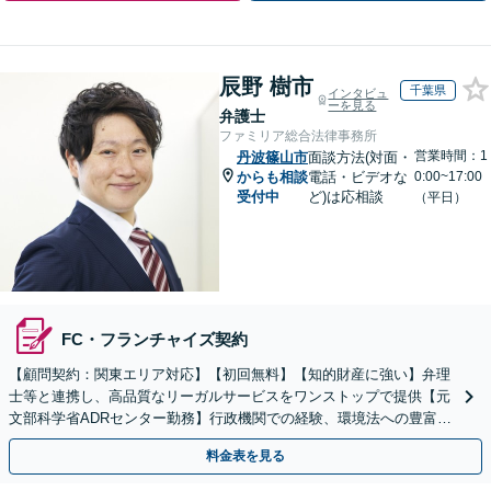
辰野 樹市
千葉県
インタビュ
ーを見る
弁護士
ファミリア総合法律事務所
営業時間：1
丹波篠山市
面談方法(対面・
からも相談
電話・ビデオな
0:00~17:00
受付中
ど)は応相談
（平日）
FC・フランチャイズ契約
【顧問契約：関東エリア対応】【初回無料】【知的財産に強い】弁理
士等と連携し、高品質なリーガルサービスをワンストップで提供【元
文部科学省ADRセンター勤務】行政機関での経験、環境法への豊富な
知識を活かし、事業者さまの抱える問題を解決へ導きます
料金表を見る