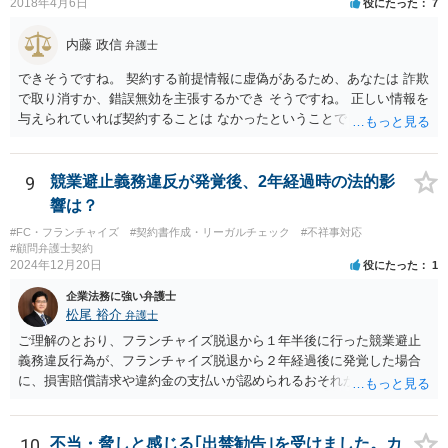
に行わせて、同一・類似の事業を行っている場合として、契約上の義
2018年4月6日
役にたった
7
務に違反していると解釈されるおそれはあり得ると思います（その場
合、運営方法や納税負担・収益分配などは、共同経営者内部の取り決
内藤 政信
弁護士
めに過ぎないという理解になります。）。 支払を求められている賠償
できそうですね。 契約する前提情報に虚偽があるため、あなたは 詐欺
金額にもよりますが、支払を拒絶した場合、契約の解除に繋がる可能
で取り消すか、錯誤無効を主張するかでき そうですね。 正しい情報を
性もありますので、支払や本部との交渉で話し合いがつかない場合
与えられていれば契約することは なかったということでしょう。 嘘を
は、契約書持参で弁護士に相談・交渉等の依頼を検討されてもよいと
つかれたということでしょうか。 詐欺の方が立証レベルは高いです
思います。
ね。
9
競業避止義務違反が発覚後、2年経過時の法的影
響は？
#FC・フランチャイズ
#契約書作成・リーガルチェック
#不祥事対応
#顧問弁護士契約
2024年12月20日
役にたった
1
企業法務に強い弁護士
松尾 裕介
弁護士
ご理解のとおり、フランチャイズ脱退から１年半後に行った競業避止
義務違反行為が、フランチャイズ脱退から２年経過後に発覚した場合
に、損害賠償請求や違約金の支払いが認められるおそれがあると考え
られます。
10
不当・脅しと感じる｢出禁勧告｣を受けました。カ