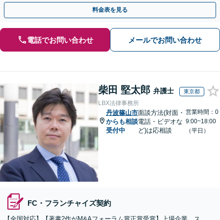
お気軽にご相談ください【事前予約で休日・夜間対応】
料金表を見る
電話でお問い合わせ
メールでお問い合わせ
柴田 堅太郎
弁護士
東京都
LBX法律事務所
営業時間：0
丹波篠山市
面談方法(対面・
からも相談
電話・ビデオな
9:00~18:00
受付中
ど)は応相談
（平日）
FC・フランチャイズ契約
【全国対応】【著書2作がM&Aフォーラム賞正賞受賞】上場企業、ス