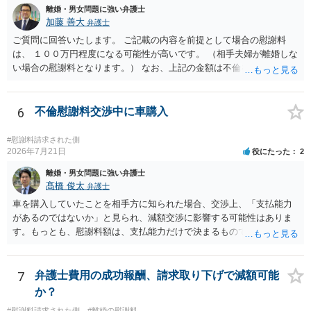
離婚・男女問題に強い弁護士
加藤 善大
弁護士
ご質問に回答いたします。 ご記載の内容を前提として場合の慰謝料
は、 １００万円程度になる可能性が高いです。 （相手夫婦が離婚しな
い場合の慰謝料となります。） なお、上記の金額は不倫をした２名が
支払う総額の相場ですので、 ご自身が全額支払った場合は相手女性に
半額程度の支払を求める、 求償ができることになります。 その求償権
を放棄する場合の慰謝料相場は、６０万円から８０万円程度になるこ
6
不倫慰謝料交渉中に車購入
とが多いです。 （相手夫婦が離婚しませんので、減額してでも求償権
を放棄してもらうメリットがあることになります。） ５年後に離婚す
#慰謝料請求された側
る可能性について、慰謝料額に影響が出る可能性はないと考えます。
2026年7月21日
役にたった
2
最後に、ご依頼になる場合の弁護士費用は、ご依頼になる弁護士によ
離婚・男女問題に強い弁護士
り異なりますので、直接ご確認いただくといいですよ。 ご質問に対す
髙橋 俊太
弁護士
る回答は以上ですが、可能であれば、ご依頼になるかは別にして、お
車を購入していたことを相手方に知られた場合、交渉上、「支払能力
近くの弁護士に直接相談されて、今後の対応についてアドバイスを求
があるのではないか」と見られ、減額交渉に影響する可能性はありま
めることをおすすめいたします。 ご参考にしていただけますと幸いで
す。もっとも、慰謝料額は、支払能力だけで決まるものではなく、不
す。
貞行為の有無、やり取りの内容、会っていた回数、夫婦関係への影
響、離婚・別居の有無、証拠関係等によって判断されます。 ご記載の
ように、LINEのやり取りと数回の食事のみで性交渉がないのであれ
7
弁護士費用の成功報酬、請求取り下げで減額可能
ば、原則として不貞慰謝料支払義務は否定されます。他方で、性交渉
か？
がない場合でも、親密なやり取りの内容や関係の態様によっては、婚
#慰謝料請求された側
#離婚の慰謝料