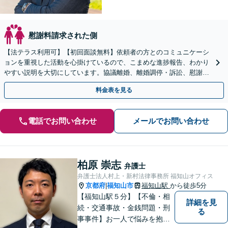
慰謝料請求された側
【法テラス利用可】【初回面談無料】依頼者の方とのコミュニケーシ
ョンを重視した活動を心掛けているので、こまめな進捗報告、わかり
やすい説明を大切にしています。協議離婚、離婚調停・訴訟、慰謝
料・養育費の請求、財産分与なお任せください【池田駅2分】
料金表を見る
電話でお問い合わせ
メールでお問い合わせ
柏原 崇志
弁護士
弁護士法人村上・新村法律事務所 福知山オフィス
京都府
福知山市
福知山駅
から徒歩5分
|
【福知山駅５分】【不倫・相
詳細を見
続・交通事故・金銭問題・刑
る
事事件】お一人で悩みを抱え