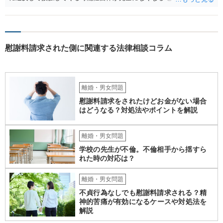
りませんので、その点ご留意ください。 また、本件ではこれ以上嫌が
らせ行為がエスカレートする前に、一度警察に相談した方がよいかと
存じます。 以上、ご参考までに。
慰謝料請求された側に関連する法律相談コラム
離婚・男女問題
慰謝料請求をされたけどお金がない場合
はどうなる？対処法やポイントを解説
離婚・男女問題
学校の先生が不倫。不倫相手から揺すら
れた時の対応は？
離婚・男女問題
不貞行為なしでも慰謝料請求される？精
神的苦痛が有効になるケースや対処法を
解説