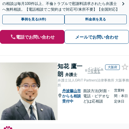
の相談は毎月100件以上、不倫トラブルで慰謝料請求されたら弁護士
へ無料相談。【電話相談でご契約まで対応可/来所不要】【全国対応】
事例を見る(4件)
料金表を見る
電話でお問い合わせ
メールでお問い合わせ
知花 鷹一
大阪府
インタビュ
ーを見る
朗
弁護士
弁護士法人GRiT Partners法律事務所 大阪事務
所
営業時
丹波篠山市
面談方法(対面・
からも相談
電話・ビデオな
間：本日
受付中
ど)は応相談
定休日