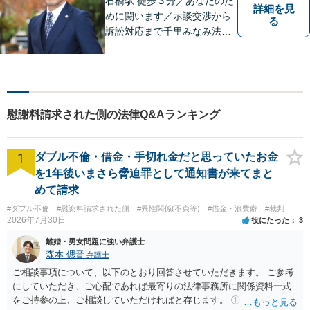
石橋駅 徒歩３分／あなたのた
詳細を見
めに闘います／示談交渉から
る
訴訟対応まで千里みなみ法律
事務所にお任せください
慰謝料請求された側の法律Q&Aランキング
1
ダブル不倫・借金・手切れ金だと思っていたお金
を1年後いまさら脅迫罪として通知書が来てまと
めて請求
#ダブル不倫
#慰謝料請求された側
#異性関係(不貞等)
#借金・浪費癖
#裁判
2026年7月30日
役にたった
3
離婚・男女問題に強い弁護士
森本 偲音
弁護士
ご相談事項について、以下のとおり回答させていただきます。 ご参考
にしていただき、ご心配であれば最寄りの法律事務所に関係資料一式
をご持参の上、ご相談していただければと存じます。 ① このLINEの