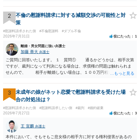
流れを見る限り、100万円は貸付金ではなく、手切れ金・和解金と評価
される可能性はあるのか ⇒LINEを含む１００万円の貸付に至るまでの
やり取り等の経緯、誓約書の内容等を踏まえて、関係を清算するため
2
不倫の慰謝料請求に対する減額交渉の可能性と対
の 金銭であったと評価される可能性はあると考えます。 ② 「今後一
策
切関与しないなら100万円振り込む」というLINEや誓約書は、裁判上
#慰謝料請求された側
#不倫慰謝料
#ダブル不倫
どの程度証拠価値があるのか ⇒前後のやり取りや誓約書の具体的内容
2026年7月31日
役にたった
1
を見ない限り、具体的な判断はできませんが、一定の証拠価値はある
と考えます。 ③ 借用書があっても、後から100万円を貸付扱いに変更
離婚・男女問題に強い弁護士
することは認められるのか。 ⇒おそらく１００万円は不当利得（受け
加藤 善大
弁護士
取る正当な権利がないのに利益を取得した）として返還請求されてい
ご質問に回答いたします。 １ 質問① 通るかどうかは、相手次第
るものかと推察しますので、 貸金返還ではないかと存じます。 ④ 私
ですが、裁判になって判決になる場合は、求償権の問題は触れられま
は現在、収入も不安定で貯金もなくリボ払い借金が既に約100万あり。
せんので、 相手が離婚しない場合は、１００万円程度となる可能
今年に再婚したが主人はお金に厳しい為、一括で220万円を支払う事は
性があると思われます。 交渉については、相手としても、裁判を
困難 仮に裁判で敗訴した場合でも、分割払いになる可能性はあります
するデメリットはありますから（経済的、時間的、精神的負担等）、
か。 ⇒判決となり敗訴してしまった場合は、強制執行により不動産等
反対にご自身が、裁判も辞さずという姿勢を示すことで、プラス
3
未成年の娘がネット恋愛で慰謝料請求を受けた場
の財産を差し押さえられ、そこから債権回収が図られることになりま
に働く可能性は有り得ます。 交渉で解決する多くの場合は、相手
合の対処法は？
すが、 和解であれば柔軟な解決が可能ですので、その場合は分割払
が弁護士に依頼しているケースで、５０万円以下で合意できる場合は
いにより支払うことも十分可能です。 ⑤ このような事情であれば、私
#慰謝料請求された側
#慰謝料請求したい側
#裁判
#婚約破棄
稀であると思います。 通常は、６０万円から８０万円程度になる
2026年7月27日
役にたった
3
は120万円のみ和解交渉を続けるべきでしょうか。 ⇒ご相談者様の認
ことが多いというのが私の印象です。 ２ 質問② ご記載の内容が
識を前提にすれば、１００万円も含めて返済する必要はないと考えら
減額を進めるうえでの交渉材料かと思います。 なお、ご自身が離
王 宣麟
れるため、 120万円のみについて交渉を続けることがベターかと存じ
弁護士
婚しないことは、交渉材料にはならないかと思いますので、ご注意く
ます。
ださい。 また、相手夫婦の婚姻関係が既に破綻していたことや、
本件において、そもそもご息女様の相手方に対する権利侵害があるの