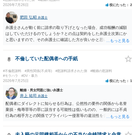
姻共同生活の平穏を害したとして、例外的に慰謝料支払義務が肯定さ
2026年7月26日
役にたった
2
れることもあります。 すでに弁護士に依頼されているのであれば、車
の購入事情も含めて説明し、支払能力の問題と、そもそもの慰謝料額
肥田 弘昭
弁護士
の相当性を分けて交渉してもらう方がよいでしょう。
弁護士さんが動く前に請求の取り下げとなった場合、成功報酬の減額
はしていただけるのでしょうか？との点は契約をした弁護士次第にか
と思いますので、その弁護士に確認した方が良いかと思います。ご参
考にしてください。
8
不倫していた配偶者への手紙
#不倫慰謝料
#異性関係(不貞等)
#慰謝料請求された側
#離婚の慰謝料
#モラハラ
#DV・暴力
2026年7月25日
役にたった
1
離婚・男女問題に強い弁護士
井上 祐司
弁護士
配偶者にダイレクトに知らせる行為は、公然性の要件の関係から名誉
棄損・侮辱罪等の罪に該当する可能性は低いものの、一般的には不貞
行為の相手方との関係でプライバシー侵害等の違法性を含む行為で
す。 そのため、そのことを知った相手方の夫婦関係への影響が大きい
ため、弁護士としては推奨しないことが一般的かと思います。
未入籍の元同棲相手からの不当な金銭請求と合意