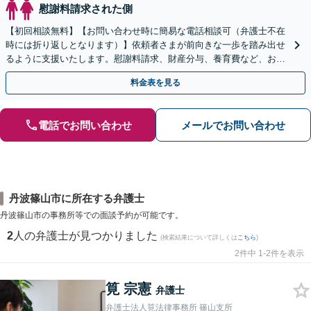
慰謝料請求された側
【初回相談無料】【お問い合わせ時に簡易な電話相談可（弁護士不在
時には折り返しとなります）】依頼者さまが前向きな一歩を踏み出せ
るように支援いたします。慰謝料請求、財産分与、養育費など、お困
りの点について、最善の解決策をご提案いたします。
料金表を見る
電話でお問い合わせ
メールでお問い合わせ
丹波篠山市に所在する弁護士
丹波篠山市の事務所等での面談予約が可能です。
2
人の弁護士が見つかりました
(検索結果について詳しくは
こちら
)
2件中 1-2件を表示
筧 宗憲
弁護士
弁護士法人筧法律事務所 篠山支所