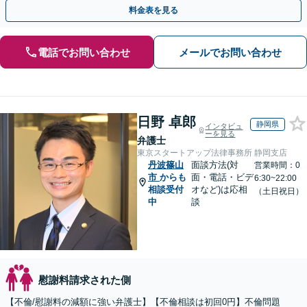
方です。【女性弁護士】【豊中駅徒歩5分】
料金表を見る
電話でお問い合わせ
メールでお問い合わせ
日野 卓郎
静岡県
インタビュ
ーを見る
弁護士
東京スタートアップ法律事務所 静岡支店
丹波篠山
面談方法(対
営業時間：0
市
からも
面・電話・ビデ
6:30~22:00
相談受付
オなど)は応相
（土日祝日）
中
談
慰謝料請求された側
【不倫/慰謝料の減額に強い弁護士】【不倫相談は初回0円】不倫問題