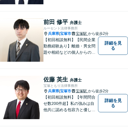
ず、まずご相談を！
前田 修平
弁護士
ルーセント法律事務所
兵庫県
宝塚市
宝塚駅
から徒歩2分
|
【初回相談無料】【民間企業
詳細を見
勤務経験あり】離婚・男女問
る
題や相続などの個人からのご
相談も、労働・事業継承とい
った事業者からのご相談も受
け付けています！相談者のご
不安を和らげられるように丁
佐藤 英生
弁護士
寧に向き合います【夜間・休
宝塚ともり法律事務所
日面談可】
兵庫県
宝塚市
宝塚駅
から徒歩2分
|
【初回相談無料】【年間問合
詳細を見
せ数200件超】私の強みは自
る
他共に認める包容力と優しさ
です。相談しやすい弁護士を
お探しの方は是非ご連絡くだ