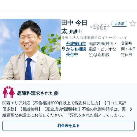
田中 今日
大阪府
インタビュ
ーを見る
太
弁護士
弁護士法人法律事務所ロイヤーズ・ハイ
営業時
丹波篠山市
面談方法(対面・
からも相談
電話・ビデオな
間：本日
受付中
ど)は応相談
定休日
慰謝料請求された側
関西エリア対応【不倫相談1000件以上で慰謝料に注力】【口コミ高評
価多数】【相談無料】【完全成功報酬制有】不倫の慰謝料請求は、実
績豊富な弁護士にお任せください。「浮気をされた側／してしまった
側両方対応」人情派弁護士！
料金表を見る