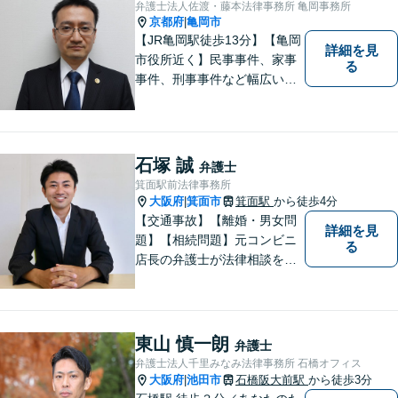
弁護士法人佐渡・藤本法律事務所 亀岡事務所
京都府
亀岡市
|
【JR亀岡駅徒歩13分】【亀岡
詳細を見
市役所近く】民事事件、家事
る
事件、刑事事件など幅広い分
野を取り扱っています。 依頼
者のお話に耳を傾け、より良
い法的サービスを提供できる
よう努めて参ります。 何でも
石塚 誠
弁護士
お気軽ご相談ください。
箕面駅前法律事務所
大阪府
箕面市
箕面駅
から徒歩4分
|
【交通事故】【離婚・男女問
詳細を見
題】【相続問題】元コンビニ
る
店長の弁護士が法律相談を承
ります。近所のコンビニに行
く感覚で、お気軽にご相談に
いらしてください！
東山 慎一朗
弁護士
弁護士法人千里みなみ法律事務所 石橋オフィス
大阪府
池田市
石橋阪大前駅
から徒歩3分
|