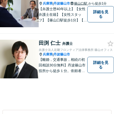
兵庫県
丹波篠山市
篠山口駅
から徒歩1分
|
【弁護士歴40年以上】【女性
詳細を見
弁護士在籍】【女性スタッ
る
フ】【篠山口駅徒歩1分】【夜
間／休日対応可】【個室】
【離婚専門サイト有】一人で
悩まず、まずはお気軽にご相
田渕 仁士
談ください。様々な悩みや不
弁護士
安に寄り添い、お抱えの問題
弁護士法人近畿フロンティア法律事務所 篠山オフィス
の迅速かつ適切な解決を目指
兵庫県
丹波篠山市
|
します。
【離婚，交通事故，相続の初
詳細を見
回相談30分無料】丹波篠山市
る
役所から徒歩１分。依頼者の
お気持ちを否定せず，しっか
りとお話を聞いた上で、合理
的な助言を行います。相談メ
モ無料。受任後はチャット連
携可。