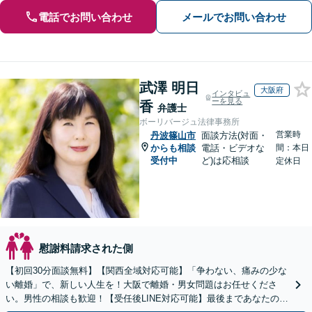
電話でお問い合わせ
メールでお問い合わせ
武澤 明日
大阪府
インタビュ
ーを見る
香
弁護士
ボーリバージュ法律事務所
営業時
丹波篠山市
面談方法(対面・
からも相談
電話・ビデオな
間：本日
受付中
ど)は応相談
定休日
慰謝料請求された側
【初回30分面談無料】【関西全域対応可能】「争わない、痛みの少な
い離婚」で、新しい人生を！大阪で離婚・男女問題はお任せくださ
い。男性の相談も歓迎！【受任後LINE対応可能】最後まであなたの味