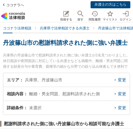
弁護士の方はこちら
ココナラへ
投稿する
探す
閲覧履歴
マイリスト
ログイン
ココナラ法律相談
兵庫県で法律相談できる弁護士
丹波篠山市で法律相
丹波篠山市の慰謝料請求された側に強い弁護士
兵庫県の丹波篠山市で慰謝料請求された側に強い弁護士が2名見つかりました。
休日面談や夜間面談に対応している弁護士なども掲載中。離婚・男女問題に関
係する財産分与や養育費、親権等の細かな分野での絞り込み検索もでき便利で
す。特に弁護士法人筧法律事務所 篠山支所の筧 宗憲弁護士や弁護士法人近畿フ
ロンティア法律事務所 篠山オフィスの田渕 仁士弁護士のプロフィール情報や弁
エリア
兵庫県、丹波篠山市
変更
護士費用、強みなどが注目されています。『丹波篠山市で土日や夜間に発生し
た慰謝料請求された側のトラブルを今すぐに弁護士に相談したい』『慰謝料請
相談内容
離婚・男女問題、慰謝料請求された側
変更
求された側のトラブル解決の実績豊富な近くの弁護士を検索したい』『初回相
談無料で慰謝料請求された側を法律相談できる丹波篠山市内の弁護士に相談予
約したい』などでお困りの相談者さんにおすすめです。
詳細条件
未選択
変更
慰謝料請求された側に強い丹波篠山市から相談可能な弁護士