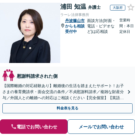
浦田 知温
弁護士
大阪府
ラーレ法律事務所
営業時
丹波篠山市
面談方法(対面・
からも相談
電話・ビデオな
間：本日
受付中
ど)は応相談
定休日
慰謝料請求された側
【国際離婚の対応経験あり】離婚後の生活を踏まえたサポート！お子
さまの養育費請求・面会交流の条件／不貞慰謝料請求／複雑な財産分
与／外国人との離婚への対応はご相談ください【完全個室】【英語対
応可】【大阪天満宮駅5分】
料金表を見る
電話でお問い合わせ
メールでお問い合わせ