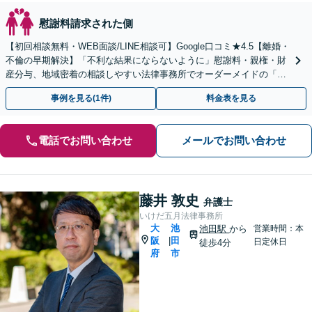
慰謝料請求された側
【初回相談無料・WEB面談/LINE相談可】Google口コミ★4.5【離婚・
不倫の早期解決】「不利な結果にならないように」慰謝料・親権・財
産分与、地域密着の相談しやすい法律事務所でオーダーメイドの「後
悔しない」解決を【夜間休日対応】
事例を見る(1件)
料金表を見る
電話でお問い合わせ
メールでお問い合わせ
藤井 敦史
弁護士
いけだ五月法律事務所
大
池
池田駅
から
営業時間：本
阪
田
|
日定休日
徒歩4分
府
市