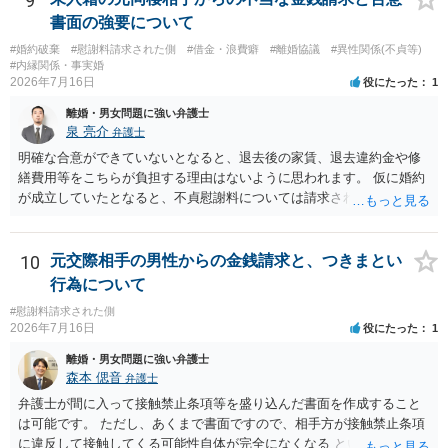
9
書面の強要について
#婚約破棄
#慰謝料請求された側
#借金・浪費癖
#離婚協議
#異性関係(不貞等)
#内縁関係・事実婚
2026年7月16日
役にたった
1
離婚・男女問題に強い弁護士
泉 亮介
弁護士
明確な合意ができていないとなると、退去後の家賃、退去違約金や修
繕費用等をこちらが負担する理由はないように思われます。 仮に婚約
が成立していたとなると、不貞慰謝料については請求される可能性が
あるため検討しておく必要があるでしょう。 弁護士を立てる予定であ
れば早めに弁護士に相談し、弁護士から回答をさせると良いでしょ
う。
10
元交際相手の男性からの金銭請求と、つきまとい
行為について
#慰謝料請求された側
2026年7月16日
役にたった
1
離婚・男女問題に強い弁護士
森本 偲音
弁護士
弁護士が間に入って接触禁止条項等を盛り込んだ書面を作成すること
は可能です。 ただし、あくまで書面ですので、相手方が接触禁止条項
に違反して接触してくる可能性自体が完全になくなる という訳ではあ