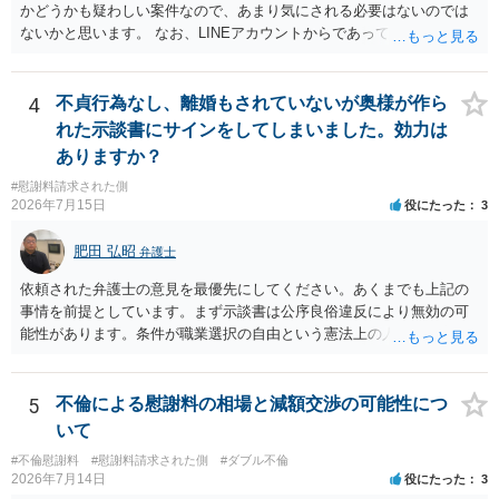
相手女性が結婚しているとは知らなかったと主張することもあります
かどうかも疑わしい案件なので、あまり気にされる必要はないのでは
が、 ケースバイケースですので、ご自身の場合にそれらの主張が
ないかと思います。 なお、LINEアカウントからであっても、そこに紐
できるかはよくお考え下さい。 ３ 質問③ 違約金を５０万円とす
づけられた電話番号の開示→携帯電話会社から氏名・住所が開示され
る旨の交渉をすることが妥当かどうかという基準はありません。
るパターンはありえるものの、本件のような精神的損害が発生したと
公序良俗に反するような金額では、その条項自体が無効になり得ます
明確にいえないような案件において開示がなされる可能性も低いので
4
不貞行為なし、離婚もされていないが奥様が作ら
が、 ２００万円でも、５０万円でも、公序良俗に反するほど高額
はないかと推察します。
れた示談書にサインをしてしまいました。効力は
とはいえないと考えますので、 結局は、妥当かどうかというより
ありますか？
も、ご自身が納得できるかどうかという基準でお考えいただくといい
と思います。 そのうえで、合意できるかは、相手も納得できるか
#慰謝料請求された側
否かにかかってはきますが。 ４ 質問④ ご記載の内容からは判断
2026年7月15日
役にたった
3
できないのですが、 清算条項を記載しないで合意することはリス
クがありますので、むしろ、原則としては、清算条項を記載するべき
肥田 弘昭
弁護士
であるとお考えいただくといいです。 ご質問に対する回答は以上で
依頼された弁護士の意見を最優先にしてください。あくまでも上記の
すが、可能であれば、ご依頼になるかは別として、お近くの弁護士に
事情を前提としています。まず示談書は公序良俗違反により無効の可
直接相談されて、 今後の対応についてアドバイス等を求めることを
能性があります。条件が職業選択の自由という憲法上の人権を侵害し
お勧めいたします。 ご参考にしていただければ幸いです。
た内容であるからです。次に、サインをさせた経緯から、強迫取消の
可能性もあるかと思います。ご参考にしてください。
5
不倫による慰謝料の相場と減額交渉の可能性につ
いて
#不倫慰謝料
#慰謝料請求された側
#ダブル不倫
2026年7月14日
役にたった
3