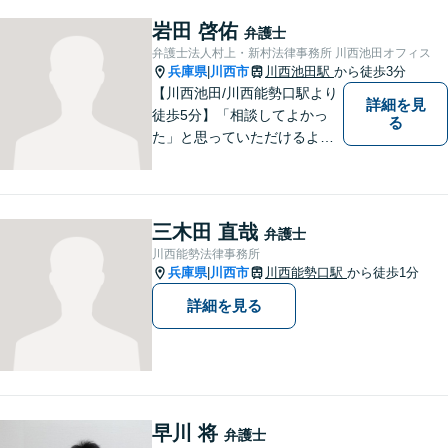
さい。問題を抱えられたまま
お一人で悩まずに、一度ご相
岩田 啓佑
弁護士
談にいらしてください。【現
弁護士法人村上・新村法律事務所 川西池田オフィス
役非常勤裁判官】【宝塚駅徒
兵庫県
川西市
川西池田駅
から徒歩3分
|
歩3分】
【川西池田/川西能勢口駅より
詳細を見
徒歩5分】「相談してよかっ
る
た」と思っていただけるよう
全力を尽くします。「弁護士
に相談してもいいのかな」と
迷われている方は、躊躇する
ことなく私にご相談くださ
三木田 直哉
弁護士
い。
川西能勢法律事務所
兵庫県
川西市
川西能勢口駅
から徒歩1分
|
詳細を見る
早川 将
弁護士