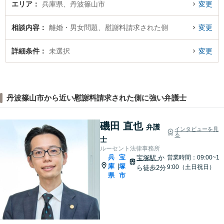
エリア
兵庫県、丹波篠山市
変更
相談内容
離婚・男女問題、慰謝料請求された側
変更
詳細条件
未選択
変更
丹波篠山市から近い慰謝料請求された側に強い弁護士
磯田 直也
弁護
インタビューを見
る
士
ルーセント法律事務所
兵
宝
宝塚駅
か
営業時間：09:00~1
庫
塚
|
9:00（土日祝日）
ら徒歩2分
県
市