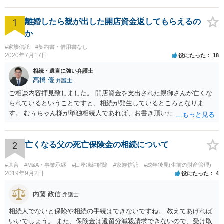
1
離婚したら親が出した開店資金返してもらえるの
か
#家族信託
#契約書・借用書なし
2020年7月17日
役にたった
18
相続・遺言に強い弁護士
髙橋 優
弁護士
ご相談内容拝見致しました。 開店資金を支出された親御さんが亡くな
られているということですと、相続が発生しているところとなりま
す。 むぅちゃん様が単独相続人であれば、お書き頂いたような方法で
ご主人に書面を書いてもらうことで対応は可能かと思います。 他にも
相続人おられるということであれば、他の相続人との協議が必要とな
るところです。 また、当該点とは別にご主人から貸付ではなく贈与で
2
亡くなる父の死亡保険金の相続について
あると主張される可能性がございます。 その場合には、貸付であるこ
とを伺わせる事情をどれだけ積み重ねることが出来るか、というとこ
#遺言
#M&A・事業承継
#口座凍結解除
#家族信託
#成年後見(生前の財産管理)
ろとなります。 返済の事実や、返済を約束するメール等です。 金額の
2019年9月2日
役にたった
4
大きさや状況を考えると、一つ一つの問題を解決し、万が一に備えて
おく方が宜しいかと思います。 緊急という訳ではないかと思います
内藤 政信
弁護士
が、事前準備が早い方が有効な手段が増える傾向にありますので、早
相続人でないと保険や相続の手続はできないですね。 教えてあげれば
目に弁護士を入れられることを御検討頂くと良いかと思います。
いいでしょう。 また、保険金は遺留分減殺請求できないので、受け取