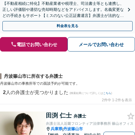
【不動産相続に特化】不動産業者や税理士、司法書士等とも連携し、
正しい評価額や適切な売却時期などをアドバイスします。名義変更な
どの手続きもサポート【ミスのない公正証書遺言】弁護士が法的な観
点から遺言書を作成します。
料金表を見る
電話でお問い合わせ
メールでお問い合わせ
丹波篠山市に所在する弁護士
丹波篠山市の事務所等での面談予約が可能です。
2
人の弁護士が見つかりました
(検索結果について詳しくは
こちら
)
2件中 1-2件を表示
田渕 仁士
弁護士
弁護士法人近畿フロンティア法律事務所 篠山オフィス
兵庫県
丹波篠山市
|