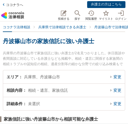
弁護士の方はこちら
ココナラへ
投稿する
探す
閲覧履歴
マイリスト
ログイン
ココナラ法律相談
兵庫県で法律相談できる弁護士
丹波篠山市で法律相
丹波篠山市の家族信託に強い弁護士
兵庫県の丹波篠山市で家族信託に強い弁護士が2名見つかりました。休日面談や
夜間面談に対応している弁護士なども掲載中。相続・遺言に関係する家族間の
相続トラブルや認知症の相続、遺産分割等の細かな分野での絞り込み検索もで
き便利です。特に弁護士法人近畿フロンティア法律事務所 篠山オフィスの田渕
仁士弁護士や弁護士法人筧法律事務所 篠山支所の筧 宗憲弁護士のプロフィール
エリア
兵庫県、丹波篠山市
変更
情報や弁護士費用、強みなどが注目されています。『丹波篠山市で土日や夜間
に発生した家族信託のトラブルを今すぐに弁護士に相談したい』『家族信託の
相談内容
相続・遺言、家族信託
変更
トラブル解決の実績豊富な近くの弁護士を検索したい』『初回相談無料で家族
信託を法律相談できる丹波篠山市内の弁護士に相談予約したい』などでお困り
の相談者さんにおすすめです。
詳細条件
未選択
変更
家族信託に強い丹波篠山市から相談可能な弁護士