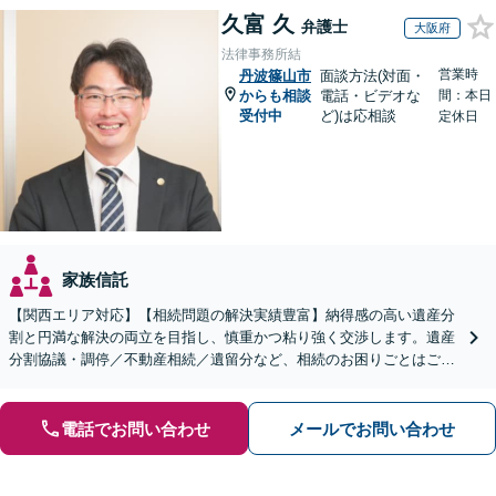
久富 久
弁護士
大阪府
法律事務所結
営業時
丹波篠山市
面談方法(対面・
からも相談
電話・ビデオな
間：本日
受付中
ど)は応相談
定休日
家族信託
【関西エリア対応】【相続問題の解決実績豊富】納得感の高い遺産分
割と円満な解決の両立を目指し、慎重かつ粘り強く交渉します。遺産
分割協議・調停／不動産相続／遺留分など、相続のお困りごとはご相
談ください。遺言書など生前対策にも注力【初回相談無料】
電話でお問い合わせ
メールでお問い合わせ