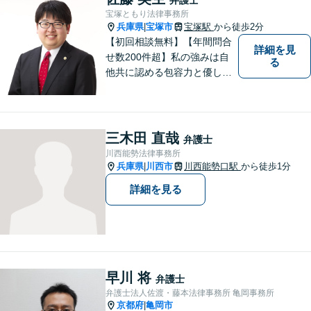
寧に向き合います【夜間・休
宝塚ともり法律事務所
日面談可】
兵庫県
宝塚市
宝塚駅
から徒歩2分
|
【初回相談無料】【年間問合
詳細を見
せ数200件超】私の強みは自
る
他共に認める包容力と優しさ
です。相談しやすい弁護士を
お探しの方は是非ご連絡くだ
さい。問題を抱えられたまま
お一人で悩まずに、一度ご相
三木田 直哉
弁護士
談にいらしてください。【現
川西能勢法律事務所
役非常勤裁判官】【宝塚駅徒
兵庫県
川西市
川西能勢口駅
から徒歩1分
|
歩3分】
詳細を見る
早川 将
弁護士
弁護士法人佐渡・藤本法律事務所 亀岡事務所
京都府
亀岡市
|