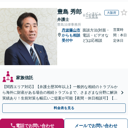
豊島 秀郎
大阪府
インタビュ
ーを見る
弁護士
豊島法律事務所
営業時
丹波篠山市
面談方法(対面・
からも相談
電話・ビデオな
間：本日
受付中
ど)は応相談
定休日
家族信託
【関西エリア対応】【弁護士歴30年以上】一般的な相続のトラブルか
ら海外に財産がある場合の相続トラブルまで、さまざまな分野に解決
実績あり！生前対策も幅広いご提案が可能【夜間・休日相談可】【完
全個室】
料金表を見る
電話でお問い合わせ
メールでお問い合わせ