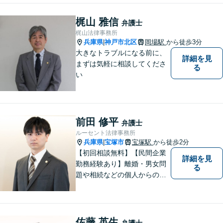
梶山 雅信
弁護士
梶山法律事務所
兵庫県
神戸市北区
岡場駅
から徒歩3分
|
大きなトラブルになる前に、
詳細を見
まずは気軽に相談してくださ
る
い
前田 修平
弁護士
ルーセント法律事務所
兵庫県
宝塚市
宝塚駅
から徒歩2分
|
【初回相談無料】【民間企業
詳細を見
勤務経験あり】離婚・男女問
る
題や相続などの個人からのご
相談も、労働・事業継承とい
った事業者からのご相談も受
け付けています！相談者のご
不安を和らげられるように丁
佐藤 英生
弁護士