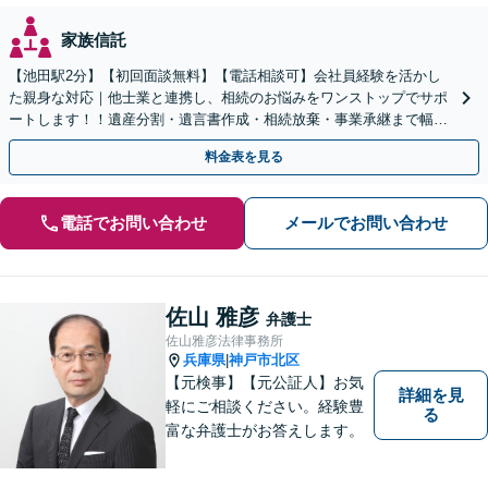
家族信託
【池田駅2分】【初回面談無料】【電話相談可】会社員経験を活かし
た親身な対応｜他士業と連携し、相続のお悩みをワンストップでサポ
ートします！！遺産分割・遺言書作成・相続放棄・事業承継まで幅広
く対応【休日・夜間対応可】
料金表を見る
電話でお問い合わせ
メールでお問い合わせ
佐山 雅彦
弁護士
佐山雅彦法律事務所
兵庫県
神戸市北区
|
【元検事】【元公証人】お気
詳細を見
軽にご相談ください。経験豊
る
富な弁護士がお答えします。