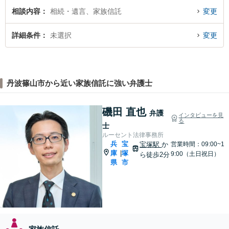
相談内容
相続・遺言、家族信託
変更
詳細条件
未選択
変更
丹波篠山市から近い家族信託に強い弁護士
磯田 直也
弁護
インタビューを見
る
士
ルーセント法律事務所
兵
宝
宝塚駅
か
営業時間：09:00~1
庫
塚
|
9:00（土日祝日）
ら徒歩2分
県
市