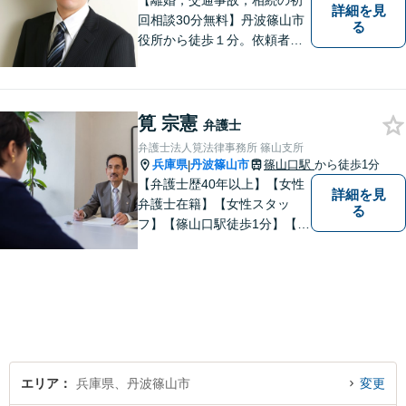
【離婚，交通事故，相続の初
詳細を見
回相談30分無料】丹波篠山市
る
役所から徒歩１分。依頼者の
お気持ちを否定せず，しっか
りとお話を聞いた上で、合理
的な助言を行います。相談メ
モ無料。受任後はチャット連
筧 宗憲
弁護士
携可。
弁護士法人筧法律事務所 篠山支所
兵庫県
丹波篠山市
篠山口駅
から徒歩1分
|
【弁護士歴40年以上】【女性
詳細を見
弁護士在籍】【女性スタッ
る
フ】【篠山口駅徒歩1分】【夜
間／休日対応可】【個室】
【離婚専門サイト有】一人で
悩まず、まずはお気軽にご相
談ください。様々な悩みや不
安に寄り添い、お抱えの問題
の迅速かつ適切な解決を目指
します。
エリア
兵庫県、丹波篠山市
変更