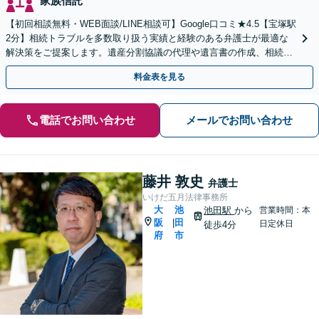
家族信託
【初回相談無料・WEB面談/LINE相談可】Google口コミ★4.5【宝塚駅
2分】相続トラブルを多数取り扱う実績と経験のある弁護士が最適な
解決策をご提案します。遺産分割協議の代理や遺言書の作成、相続放
棄はお任せください【地域密着】
料金表を見る
電話でお問い合わせ
メールでお問い合わせ
藤井 敦史
弁護士
いけだ五月法律事務所
大
池
池田駅
から
営業時間：本
阪
田
|
日定休日
徒歩4分
府
市