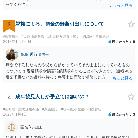
ってください。
3
親族による、預金の無断引出しについて
#家族信託
#口座凍結解除
#相続財産調査・鑑定
#M&A・事業承継
2018年10月25日
役にたった
9
高島 秀行
弁護士
無断で下ろしたものや父から預かっていてそのままになっているもの
については 返還請求や損害賠償請求をすることができます。 通帳や払
戻請求書などの資料を持って弁護士に面談で相談した方がよいと思い
ます。
4
成年後見人しか手立ては無いの？
#認知症・意思疎通不能
#家族信託
#成年後見(生前の財産管理)
2023年1月4日
役にたった
3
匿名B
弁護士
弁護士は、本人の依頼がないと動けません。つまり、家族の依頼では