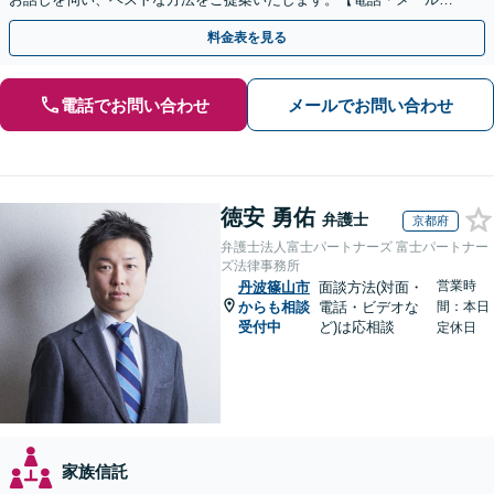
談初回無料】【休日夜間対応可】【オンライン可能】
料金表を見る
電話でお問い合わせ
メールでお問い合わせ
徳安 勇佑
弁護士
京都府
弁護士法人富士パートナーズ 富士パートナー
ズ法律事務所
営業時
丹波篠山市
面談方法(対面・
からも相談
電話・ビデオな
間：本日
受付中
ど)は応相談
定休日
家族信託