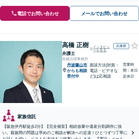
電話でお問い合わせ
メールでお問い合わせ
高橋 正樹
兵庫県
インタビュ
ーを見る
弁護士
高橋法律事務所
営業時
丹波篠山市
面談方法(対面・
からも相談
電話・ビデオな
間：本日
受付中
ど)は応相談
定休日
家族信託
【阪急伊丹駅徒歩2分】【完全個室】相続放棄や遺産分割調停に強
い。親族間の問題は早めのご相談が解決への近道！ひとつずつ丁寧に
お話しを伺い、ベストな方法をご提案いたします。【電話・メール相