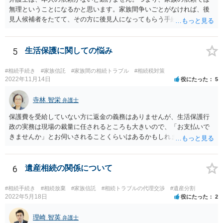
無理ということになるかと思います。家族間争いごとがなければ、後
見人候補者をたてて、その方に後見人になってもらう手続をすすめた
ほうが、今後もいろいろやりやすくなると思います。
5
生活保護に関しての悩み
#相続手続き
#家族信託
#家族間の相続トラブル
#相続税対策
2022年11月14日
役にたった
5
寺林 智栄
弁護士
保護費を受給していない方に返金の義務はありませんが、生活保護行
政の実務は現場の裁量に任されるところも大きいので、「お支払いで
きませんか」とお伺いされることくらいはあるかもしれません。 通報
するかどうかは、あなたとお父さんの妹さんとの関係などを総合的に
考えてご判断いただくのが良いと思います。
6
遺産相続の関係について
#相続手続き
#相続放棄
#家族信託
#相続トラブルの代理交渉
#遺産分割
2022年5月18日
役にたった
2
理崎 智英
弁護士