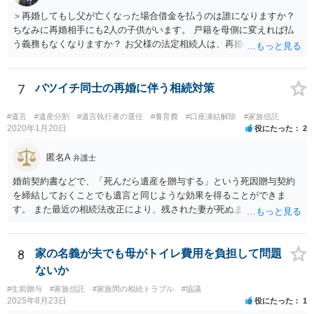
＞再婚してもし父が亡くなった場合借金を払うのは誰になりますか？
ちなみに再婚相手にも2人の子供がいます。 戸籍を母側に変えれば払
う義務もなくなりますか？ お父様の法定相続人は、再婚相手とご相談
者様なので、お父様の借金はご相談者様も相続することになります。
戸籍がどこにあるのかは関係ありません。 ただし、お父様が亡くなっ
たことを知ってから３か月以内に家庭裁判所にて「相続放棄」の手続
7
バツイチ同士の再婚に伴う相続対策
をすれば、ご相談者様はお父様の借金は相続しません。
#遺言
#遺産分割
#遺言執行者の選任
#養育費
#口座凍結解除
#家族信託
2020年1月20日
役にたった
2
匿名A
弁護士
婚前契約書などで、「死んだら遺産を贈与する」という死因贈与契約
を締結しておくことでも遺言と同じような効果を得ることができま
す。 また最近の相続法改正により、残された妻が死ぬまで家に住み続
けられる権利として「配偶者居住権」という制度が設けられましたの
で、その制度を活用する方法も考えられます。 もし契約書の作成まで
視野に入れておられる場合は、お近くの弁護士、できれば相続に強い
8
家の名義が夫でも母がトイレ費用を負担して問題
弁護士にご相談なさるとよいでしょう。
ないか
#生前贈与
#家族信託
#家族間の相続トラブル
#協議
2025年8月23日
役にたった
1