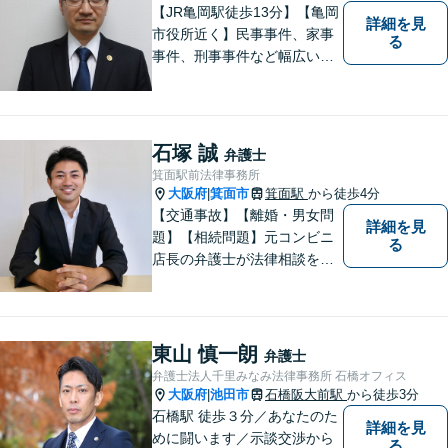
【JR亀岡駅徒歩13分】【亀岡
詳細を見
市役所近く】民事事件、家事
る
事件、刑事事件など幅広い分
野を取り扱っています。 依頼
者のお話に耳を傾け、より良
い法的サービスを提供できる
よう努めて参ります。 何でも
石塚 誠
弁護士
お気軽ご相談ください。
箕面駅前法律事務所
大阪府
箕面市
箕面駅
から徒歩4分
|
【交通事故】【離婚・男女問
詳細を見
題】【相続問題】元コンビニ
る
店長の弁護士が法律相談を承
ります。近所のコンビニに行
く感覚で、お気軽にご相談に
いらしてください！
東山 慎一朗
弁護士
弁護士法人千里みなみ法律事務所 石橋オフィス
大阪府
池田市
石橋阪大前駅
から徒歩3分
|
石橋駅 徒歩３分／あなたのた
詳細を見
めに闘います／示談交渉から
る