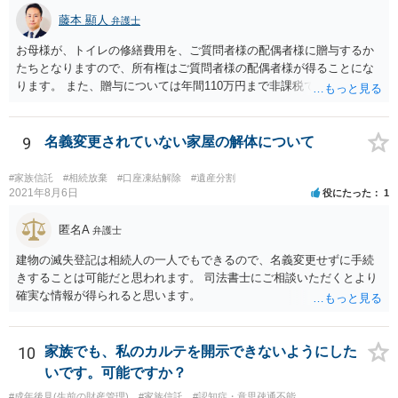
藤本 顯人
弁護士
お母様が、トイレの修繕費用を、ご質問者様の配偶者様に贈与するか
たちとなりますので、所有権はご質問者様の配偶者様が得ることにな
ります。 また、贈与については年間110万円まで非課税であり、トイ
レの修繕費であればこの枠内に収まると思います。
9
名義変更されていない家屋の解体について
#家族信託
#相続放棄
#口座凍結解除
#遺産分割
2021年8月6日
役にたった
1
匿名A
弁護士
建物の滅失登記は相続人の一人でもできるので、名義変更せずに手続
きすることは可能だと思われます。 司法書士にご相談いただくとより
確実な情報が得られると思います。
10
家族でも、私のカルテを開示できないようにした
いです。可能ですか？
#成年後見(生前の財産管理)
#家族信託
#認知症・意思疎通不能