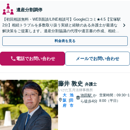
遺産分割調停
【初回相談無料・WEB面談/LINE相談可】Google口コミ★4.5【宝塚駅
2分】相続トラブルを多数取り扱う実績と経験のある弁護士が最適な
解決策をご提案します。遺産分割協議の代理や遺言書の作成、相続放
棄はお任せください【地域密着】
料金表を見る
電話でお問い合わせ
メールでお問い合わせ
藤井 敦史
弁護士
いけだ五月法律事務所
大
池
池田駅
か
営業時間：09:30~1
阪
田
|
8:00（平日）
ら徒歩4分
府
市