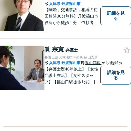
兵庫県
丹波篠山市
|
【離婚，交通事故，相続の初
詳細を見
回相談30分無料】丹波篠山市
る
役所から徒歩１分。依頼者の
お気持ちを否定せず，しっか
りとお話を聞いた上で、合理
的な助言を行います。相談メ
モ無料。受任後はチャット連
筧 宗憲
弁護士
携可。
弁護士法人筧法律事務所 篠山支所
兵庫県
丹波篠山市
篠山口駅
から徒歩1分
|
【弁護士歴40年以上】【女性
詳細を見
弁護士在籍】【女性スタッ
る
フ】【篠山口駅徒歩1分】【夜
間／休日対応可】【個室】
【離婚専門サイト有】一人で
悩まず、まずはお気軽にご相
談ください。様々な悩みや不
安に寄り添い、お抱えの問題
の迅速かつ適切な解決を目指
します。