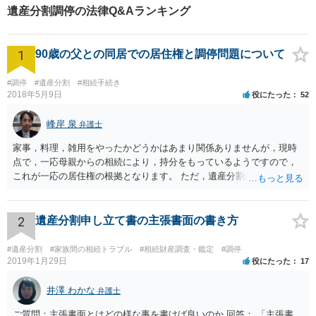
遺産分割調停の法律Q&Aランキング
1
90歳の父との同居での居住権と調停問題について
#調停
#遺産分割
#相続手続き
2018年5月9日
役にたった
52
峰岸 泉
弁護士
家事，料理，雑用をやったかどうかはあまり関係ありませんが，現時
点で，一応母親からの相続により，持分をもっているようですので，
これが一応の居住権の根拠となります。 ただ，遺産分割により，母の
持分を父親が取得した場合，住み続けるのは難しいかも知れません。
2
遺産分割申し立て書の主張書面の書き方
#遺産分割
#家族間の相続トラブル
#相続財産調査・鑑定
#調停
2019年1月29日
役にたった
17
井澤 わかな
弁護士
ご質問：主張書面とはどの様な事を書けば良いのか 回答： 「主張書