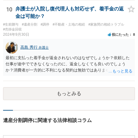
10
弁護士が入院し復代理人も対応せず、着手金の返
金は可能か？
#生前贈与
#遺産分割
#調停
#不動産・土地の相続
#家族間の相続トラブル
#売掛金回収
2024年9月30日
役にたった
8
高島 秀行
弁護士
最初に支払った着手金が返金されないのはなぜでしょうか？依頼した
仕事が途中でできなくなったのに、返金しなくても良いのでしょう
か？消費者が一方的に不利になる契約は無効ではありませんか？
着手金は、前の弁護士が倒れるまでにやった仕事に応じて清算する義
務があると思います。 倒れた弁護士が所属する弁護士会に相談さ
れた方がよいと思います。 倒れた弁護士は脳梗塞で倒れたようで
もっとみる
すが、 判断能力があり、復代理を倒れた弁護士の判断で復代理を
選任したのか 即ち、復代理人の選任は有効なのかという問題もあ
ると思います。
遺産分割調停に関連する法律相談コラム