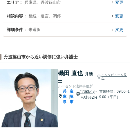
エリア
兵庫県、丹波篠山市
変更
相談内容
相続・遺言、調停
変更
詳細条件
未選択
変更
丹波篠山市から近い調停に強い弁護士
磯田 直也
弁護
インタビューを見
る
士
ルーセント法律事務所
兵
宝
宝塚駅
か
営業時間：09:00~1
庫
塚
|
9:00（平日）
ら徒歩2分
県
市