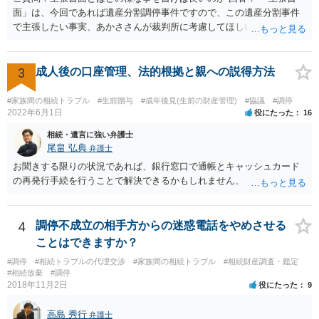
面」は、今回であれば遺産分割調停事件ですので、この遺産分割事件
で主張したい事実、あかささんが裁判所に考慮してほしいと思う、亡
くなった方・あかささん・お姉さん間の事情などを記入することにな
ります。 もし、主張したい事実や考慮してほしい事情に関連して
資料を持っているようであれば、主張書面とは別で提出できます。も
3
成人後の口座管理、法的根拠と親への説得方法
し、お姉さんに見られたくないような資料がある場合、「非開示の希
望に関する申出書」と共に提出することも考えられます。 ご質問：書
#家族間の相続トラブル
#生前贈与
#成年後見(生前の財産管理)
#協議
#調停
いた方が良い事と書かない方が良い事 回答： お姉さんが申立書の「申
2022年6月1日
役にたった
16
立ての趣旨」のところに書いている遺産の分け方に対して意見があれ
相続・遺言に強い弁護士
ば、まずそれを書くとよいです。 次に「申立ての理由」のところに、
尾畠 弘典
弁護士
なぜ調停を申し立てたのか(例えば、あかささんと話合いが出来ない／
お聞きする限りの状況であれば、銀行窓口で通帳とキャッシュカード
決裂した、など)や亡くなった方・あかささん・お姉さん間の事情やい
の再発行手続を行うことで解決できるかもしれません。
きさつなどが書かれていると思うので、あかささんから見てそれは違
うと感じるところは、どのように違うのか、など書くとよいです。 そ
の他、お姉さんの申立書には書かれていないけど、どのように遺産を
4
調停不成立の相手方からの迷惑電話をやめさせる
分けるかを決めるについてあかささんが重要だと考える事情があれば
(例えば、○○のときにお姉さんは亡くなった方からお金を援助してもら
ことはできますか？
った等)、それも書くとよいです。 書かない方が良いと思うことは、遺
#調停
#相続トラブルの代理交渉
#家族間の相続トラブル
#相続財産調査・鑑定
産分割に関係ない(と思われる)いきさつを沢山盛り込むことだと考えま
#相続放棄
#調停
す(あくまで遺産分割に関係することに留める方が、裁判所や調停委員
2018年11月2日
役にたった
9
の方に事情を理解してもらいやすいと思います)。
高島 秀行
弁護士