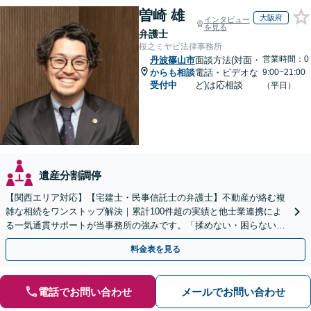
曽崎 雄
大阪府
インタビュー
を見る
弁護士
桜之ミヤビ法律事務所
営業時間：0
丹波篠山市
面談方法(対面・
からも相談
電話・ビデオな
9:00~21:00
受付中
ど)は応相談
（平日）
遺産分割調停
【関西エリア対応】【宅建士・民事信託士の弁護士】不動産が絡む複
雑な相続をワンストップ解決｜累計100件超の実績と他士業連携によ
る一気通貫サポートが当事務所の強みです。「揉めない・困らない相
続」を形にします。
料金表を見る
電話でお問い合わせ
メールでお問い合わせ