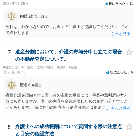
にチップが埋められている」等、おかしかったです。 当時の診療記
2022年1月29日
役にたった
11
録、介護認定の資料、介護記録を取得して 弁護士に面談で相談された
方がよいと思います。
内藤 政信
弁護士
それは、わからないので、お近くの弁護士と協議してください。 これ
で終わります。
7
遺産分割において、介護の寄与分申し立ての場合
の不動産査定について。
#遺産分割
#不動産・土地の相続
#調停
#協議
2026年1月7日
役にたった
5
匿名A
弁護士
療養介護を理由とする寄与分の主張の場合には、事案や裁判所の考え
方にも寄りますが、寄与の内容を金銭評価したものを寄与分とするこ
とがあります。 仮に寄与の申立を（遺産分割とは別途に）して、その
ような考え方を撮るなら、必ずしも相続財産全体の評価（不動産の評
価）は不要ということもあります。 ただ、前提として、遺産分割はし
なければならないでしょうから、現実的にはいずれにせよ不動産評価
8
弁護士への成功報酬について質問する際の注意点
は必要でしょう。
と目安の確認方法