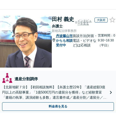
田村 義史
大阪府
インタビュ
ーを見る
弁護士
新穂高法律事務所
営業時間：0
丹波篠山市
面談方法(対面・
からも相談
電話・ビデオな
9:30~16:30
受付中
ど)は応相談
（平日）
遺産分割調停
【北新地駅７分】【初回相談無料】【弁護士歴22年】「遺産総額3億
円以上の高額事案」「1億5000万円の遺留分を獲得」など経験豊富
「書籍の執筆、講演経験も多数」遺言書作成／遺産分割／遺留分／相
続放棄など【休日・夜間面談可】【完全個室対応】
料金表を見る