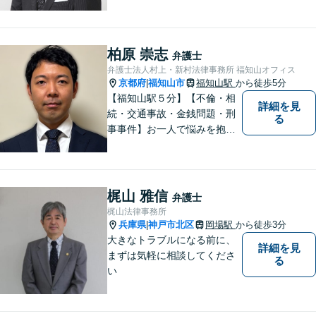
柏原 崇志
弁護士
弁護士法人村上・新村法律事務所 福知山オフィス
京都府
福知山市
福知山駅
から徒歩5分
|
【福知山駅５分】【不倫・相
詳細を見
続・交通事故・金銭問題・刑
る
事事件】お一人で悩みを抱え
ず、まずご相談を！
梶山 雅信
弁護士
梶山法律事務所
兵庫県
神戸市北区
岡場駅
から徒歩3分
|
大きなトラブルになる前に、
詳細を見
まずは気軽に相談してくださ
る
い