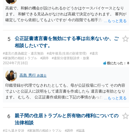
高裁で、和解の機会が設けられるかどうかはケースバイケースとなり
ます。 和解できる見込みがなければ高裁で決定がなされます。 審判が
確定してから依頼してもよいですが 今の段階でも相手方の連絡が迷惑
であれば 弁護士に依頼してもよいと思います。
5
公正証書遺言書を無効にする事は出来ないか、ご
相談したいです。
#遺言の真偽鑑定・遺言無効
#成年後見(生前の財産管理)
#遺言
#家族間の相続トラブル
#調停
#遺留分侵害額請求・放棄
2024年7月18日
役にたった
8
高島 秀行
弁護士
印鑑登録が代理でなされたとしても、母が公証役場に行って その内容
でよいと公証人に説明をして遺言書を作成したら 遺言書は有効となり
ます。 むしろ、 公正証書作成前後に下記の事情があったことが証明で
きれば判断能力がなく 無効だったと主張することが可能です。 翌年1
月に携帯が新しくなった母からの第一声は「ここにいたら殺される」
「面会に来てくれ」で、長男に聞くと「面会は出来ない。俺は携帯電
6
親子間の住居トラブルと所有物の権利についての
話の使い方を教える為に会っている」「母の話は聞かなくて良い」と
法律相談
電話が切れました。その後の電話でも「食事に毒が入っている」「体
#立ち退き交渉
#家族間の相続トラブル
#調停
#協議