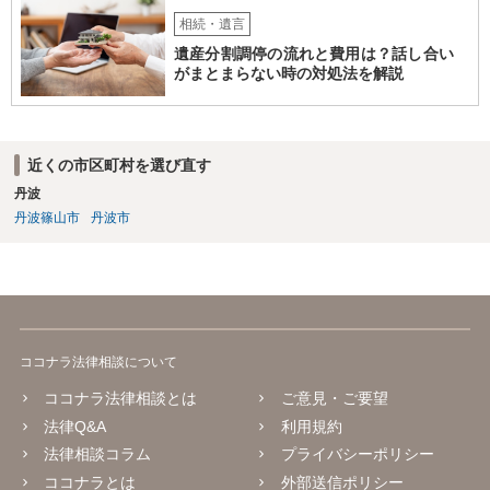
相続・遺言
遺産分割調停の流れと費用は？話し合い
がまとまらない時の対処法を解説
近くの市区町村を選び直す
丹波
丹波篠山市
丹波市
ココナラ法律相談について
ココナラ法律相談とは
ご意見・ご要望
法律Q&A
利用規約
法律相談コラム
プライバシーポリシー
ココナラとは
外部送信ポリシー