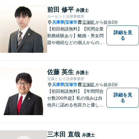
前田 修平
弁護士
ルーセント法律事務所
兵庫県
宝塚市
宝塚駅
から徒歩2分
|
【初回相談無料】【民間企業
詳細を見
勤務経験あり】離婚・男女問
る
題や相続などの個人からのご
相談も、労働・事業継承とい
った事業者からのご相談も受
け付けています！相談者のご
不安を和らげられるように丁
佐藤 英生
弁護士
寧に向き合います【夜間・休
宝塚ともり法律事務所
日面談可】
兵庫県
宝塚市
宝塚駅
から徒歩2分
|
【初回相談無料】【年間問合
詳細を見
せ数200件超】私の強みは自
る
他共に認める包容力と優しさ
です。相談しやすい弁護士を
お探しの方は是非ご連絡くだ
さい。問題を抱えられたまま
お一人で悩まずに、一度ご相
三木田 直哉
弁護士
談にいらしてください。【現