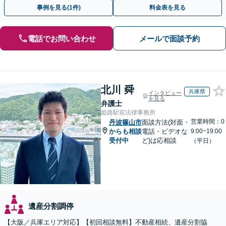
ます。お気軽にご相談ください
事例を見る(1件)
料金表を見る
電話でお問い合わせ
メールで面談予約
北川 舜
兵庫県
インタビュー
を見る
弁護士
姫路駅前法律事務所
営業時間：0
丹波篠山市
面談方法(対面・
からも相談
電話・ビデオな
9:00~19:00
受付中
ど)は応相談
（平日）
遺産分割調停
【大阪／兵庫エリア対応】【初回相談無料】不動産相続、遺産分割協