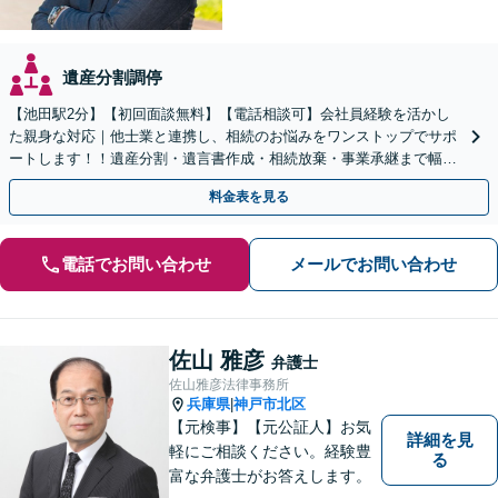
遺産分割調停
【池田駅2分】【初回面談無料】【電話相談可】会社員経験を活かし
た親身な対応｜他士業と連携し、相続のお悩みをワンストップでサポ
ートします！！遺産分割・遺言書作成・相続放棄・事業承継まで幅広
く対応【休日・夜間対応可】
料金表を見る
電話でお問い合わせ
メールでお問い合わせ
佐山 雅彦
弁護士
佐山雅彦法律事務所
兵庫県
神戸市北区
|
【元検事】【元公証人】お気
詳細を見
軽にご相談ください。経験豊
る
富な弁護士がお答えします。