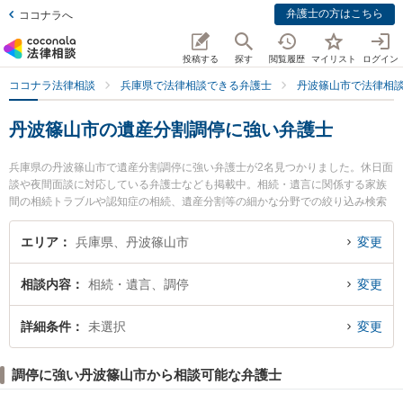
弁護士の方はこちら
ココナラへ
投稿する
探す
閲覧履歴
マイリスト
ログイン
ココナラ法律相談
兵庫県で法律相談できる弁護士
丹波篠山市で法律相
丹波篠山市の遺産分割調停に強い弁護士
兵庫県の丹波篠山市で遺産分割調停に強い弁護士が2名見つかりました。休日面
談や夜間面談に対応している弁護士なども掲載中。相続・遺言に関係する家族
間の相続トラブルや認知症の相続、遺産分割等の細かな分野での絞り込み検索
もでき便利です。特に弁護士法人近畿フロンティア法律事務所 篠山オフィスの
田渕 仁士弁護士や弁護士法人筧法律事務所 篠山支所の筧 宗憲弁護士のプロフ
エリア
兵庫県、丹波篠山市
変更
ィール情報や弁護士費用、強みなどが注目されています。『丹波篠山市で土日
や夜間に発生した遺産分割調停のトラブルを今すぐに弁護士に相談したい』
相談内容
相続・遺言、調停
変更
『遺産分割調停のトラブル解決の実績豊富な近くの弁護士を検索したい』『初
回相談無料で遺産分割調停を法律相談できる丹波篠山市内の弁護士に相談予約
したい』などでお困りの相談者さんにおすすめです。
詳細条件
未選択
変更
調停に強い丹波篠山市から相談可能な弁護士