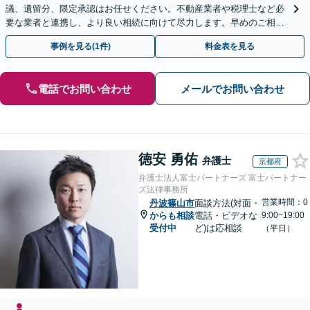
議、遺留分、限定承認はお任せください。不動産業者や税理士など必
要な業者と連携し、より良い相続に向けて尽力します。早めのご相談
が複雑化を防ぐカギとなります【休日相談可】
事例を見る(1件)
料金表を見る
電話でお問い合わせ
メールでお問い合わせ
徳安 勇佑
弁護士
京都府
弁護士法人富士パートナーズ 富士パートナー
ズ法律事務所
営業時間：0
丹波篠山市
面談方法(対面・
からも相談
電話・ビデオな
9:00~19:00
受付中
ど)は応相談
（平日）