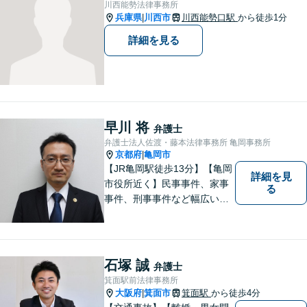
川西能勢法律事務所
役非常勤裁判官】【宝塚駅徒
兵庫県
川西市
川西能勢口駅
から徒歩1分
|
歩3分】
詳細を見る
早川 将
弁護士
弁護士法人佐渡・藤本法律事務所 亀岡事務所
京都府
亀岡市
|
【JR亀岡駅徒歩13分】【亀岡
詳細を見
市役所近く】民事事件、家事
る
事件、刑事事件など幅広い分
野を取り扱っています。 依頼
者のお話に耳を傾け、より良
い法的サービスを提供できる
よう努めて参ります。 何でも
石塚 誠
弁護士
お気軽ご相談ください。
箕面駅前法律事務所
大阪府
箕面市
箕面駅
から徒歩4分
|