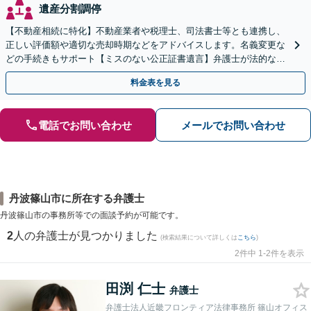
遺産分割調停
【不動産相続に特化】不動産業者や税理士、司法書士等とも連携し、
正しい評価額や適切な売却時期などをアドバイスします。名義変更な
どの手続きもサポート【ミスのない公正証書遺言】弁護士が法的な観
点から遺言書を作成します。
料金表を見る
電話でお問い合わせ
メールでお問い合わせ
丹波篠山市に所在する弁護士
丹波篠山市の事務所等での面談予約が可能です。
2
人の弁護士が見つかりました
(検索結果について詳しくは
こちら
)
2件中 1-2件を表示
田渕 仁士
弁護士
弁護士法人近畿フロンティア法律事務所 篠山オフィス