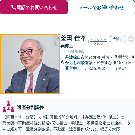
電話でお問い合わせ
メールでお問い合わせ
釜田 佳孝
大阪府
インタビュ
ーを見る
弁護士
大和法律事務所
営業時間：0
丹波篠山市
面談方法(対面・
からも相談
電話・ビデオな
9:15~17:30
受付中
ど)は応相談
（平日）
遺産分割調停
【関西エリア対応】＼🆓初回相談30分無料／【弁護士歴40年以上】地
元大阪の不動産相続に精通◉司法書士・税理士・不動産鑑定士と連携
＆ご紹介可！遺産分割協議、不動産、遺言書作成など、幅広く対応し