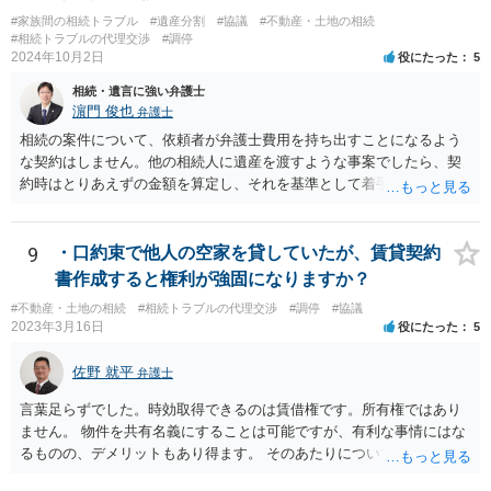
#家族間の相続トラブル
#遺産分割
#協議
#不動産・土地の相続
#相続トラブルの代理交渉
#調停
2024年10月2日
役にたった
5
相続・遺言に強い弁護士
濵門 俊也
弁護士
相続の案件について、依頼者が弁護士費用を持ち出すことになるよう
な契約はしません。他の相続人に遺産を渡すような事案でしたら、契
約時はとりあえずの金額を算定し、それを基準として着手金を設定
し、事件終了時に報酬金や追加着手金として考慮するといった契約も
あり得ます。 今後の見通しを言わないで契約はできないです。依頼者
が納得できる説明を受けるべきです。
9
・口約束で他人の空家を貸していたが、賃貸契約
書作成すると権利が強固になりますか？
#不動産・土地の相続
#相続トラブルの代理交渉
#調停
#協議
2023年3月16日
役にたった
5
佐野 就平
弁護士
言葉足らずでした。時効取得できるのは賃借権です。所有権ではあり
ません。 物件を共有名義にすることは可能ですが、有利な事情にはな
るものの、デメリットもあり得ます。 そのあたりについては、お近く
の弁護士にご相談ください。