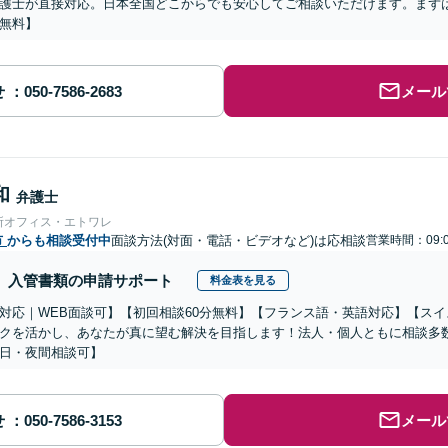
護士が直接対応。日本全国どこからでも安心してご相談いただけます。まず
無料】
せ
メール
和
弁護士
所オフィス・エトワレ
市
からも相談受付中
面談方法(対面・電話・ビデオなど)は応相談
営業時間：09:0
入管書類の申請サポート
料金表を見る
対応｜WEB面談可】【初回相談60分無料】【フランス語・英語対応】【ス
クを活かし、あなたが真に望む解決を目指します！法人・個人ともに相談多
日・夜間相談可】
せ
メール