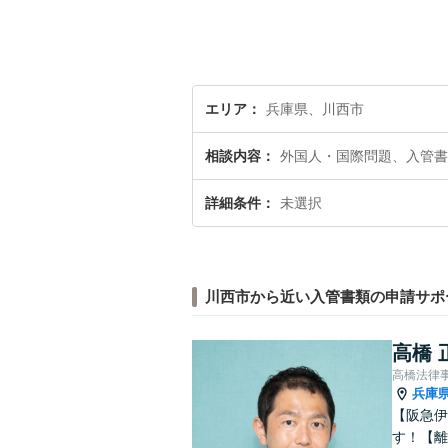
エリア
兵庫県、川西市
相談内容
外国人・国際問題、入管書
詳細条件
未選択
川西市から近い入管書類の申請サポ
高橋 
高橋法律
兵庫
【阪急伊
す！【離