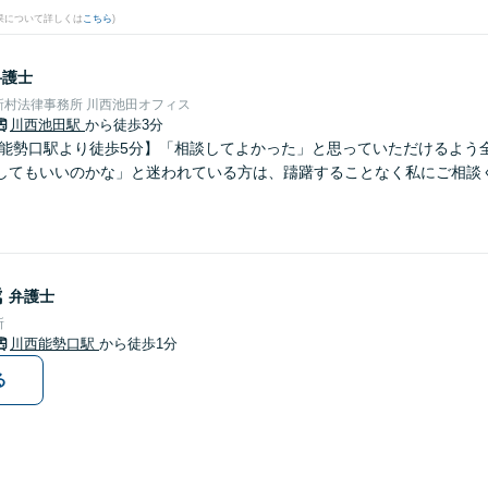
果について詳しくは
こちら
)
弁護士
新村法律事務所 川西池田オフィス
川西池田駅
から徒歩3分
西能勢口駅より徒歩5分】「相談してよかった」と思っていただけるよう
してもいいのかな」と迷われている方は、躊躇することなく私にご相談
哉
弁護士
所
川西能勢口駅
から徒歩1分
る