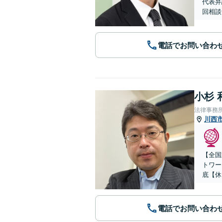
代表弁
回相談
電話でお問い合わ
小杉 
法律事務
川西
【全国
トワー
底【休
電話でお問い合わ