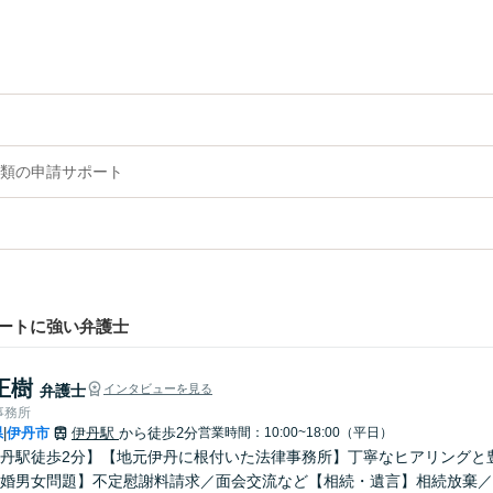
類の申請サポート
ートに強い弁護士
正樹
弁護士
インタビューを見る
事務所
県
伊丹市
伊丹駅
から徒歩2分
営業時間：10:00~18:00（平日）
|
丹駅徒歩2分】【地元伊丹に根付いた法律事務所】丁寧なヒアリングと
婚男女問題】不定慰謝料請求／面会交流など【相続・遺言】相続放棄／