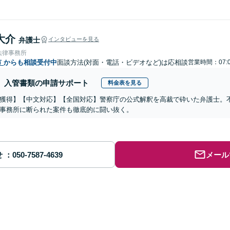
大介
弁護士
インタビューを見る
法律事務所
市
からも相談受付中
面談方法(対面・電話・ビデオなど)は応相談
営業時間：07:0
入管書類の申請サポート
料金表を見る
獲得】【中文対応】【全国対応】警察庁の公式解釈を高裁で砕いた弁護士。
事務所に断られた案件も徹底的に闘い抜く。
せ
メール