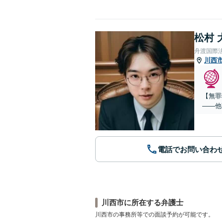
松村 
舟渡国際
川西
【無罪
——他
電話でお問い合わ
川西市に所在する弁護士
川西市の事務所等での面談予約が可能です。