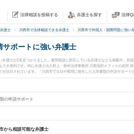
法律相談を投稿する
弁護士を探す
法律Q
弁護士
川西市で法律相談できる弁護士
川西市で外国人・国際問題に強い
請サポートに強い弁護士
い弁護士が2名見つかりました。夜間面談に対応している弁護士なども掲載中。外
もでき便利です。特に弁護士法人村上・新村法律事務所 川西池田オフィスの岩田 啓
どが注目されています。『川西市で土日や夜間に発生した入管書類の申請サポート
富な近くの弁護士を検索したい』『初回相談無料で入管書類の申請サポートを法律
類の申請サポート
市から相談可能な弁護士