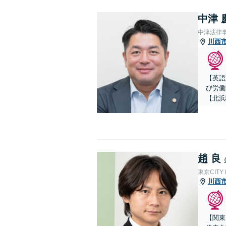
中津 
中津法律
川西
【英語
び労働
【北浜
趙 良
東京CITY
川西
【関東