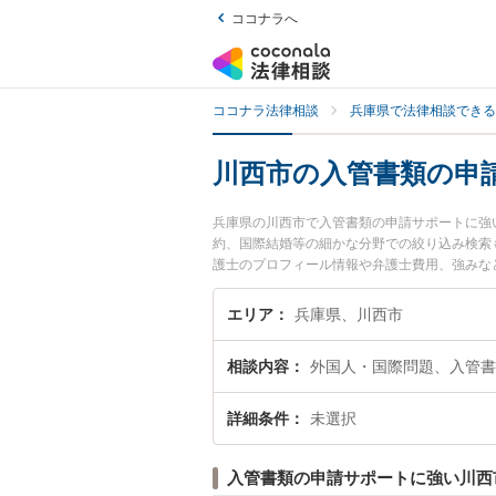
ココナラへ
ココナラ法律相談
兵庫県で法律相談できる
川西市の入管書類の申
兵庫県の川西市で入管書類の申請サポートに強
約、国際結婚等の細かな分野での絞り込み検索
護士のプロフィール情報や弁護士費用、強みな
管書類の申請サポートのトラブル解決の実績豊
などでお困りの相談者さんにおすすめです。
エリア
兵庫県、川西市
相談内容
外国人・国際問題、入管書
詳細条件
未選択
入管書類の申請サポートに強い川西