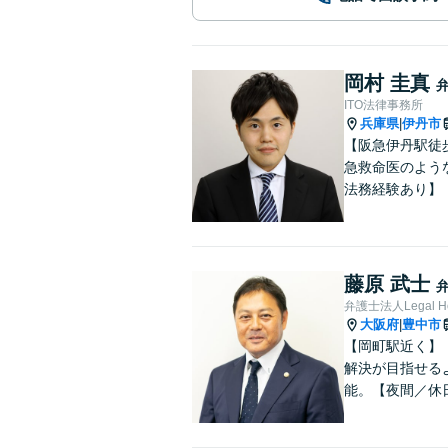
岡村 圭真
ITO法律事務所
兵庫県
伊丹市
|
【阪急伊丹駅徒
急救命医のよう
法務経験あり】
藤原 武士
弁護士法人Legal 
大阪府
豊中市
|
【岡町駅近く】
解決が目指せる
能。【夜間／休