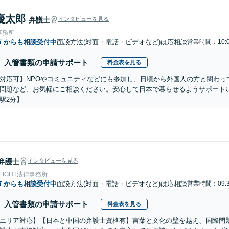
慶太郎
弁護士
インタビューを見る
事務所
市
からも相談受付中
面談方法(対面・電話・ビデオなど)は応相談
営業時間：10:0
入管書類の申請サポート
料金表を見る
対応可】NPOやコミュニティなどにも参加し、日頃から外国人の方と関わっ
問題など、お気軽にご相談ください。安心して日本で暮らせるようサポート
駅2分】
弁護士
インタビューを見る
 LIGHT法律事務所
市
からも相談受付中
面談方法(対面・電話・ビデオなど)は応相談
営業時間：09:3
入管書類の申請サポート
料金表を見る
エリア対応】【日本と中国の弁護士資格有】言葉と文化の壁を越え、国際問