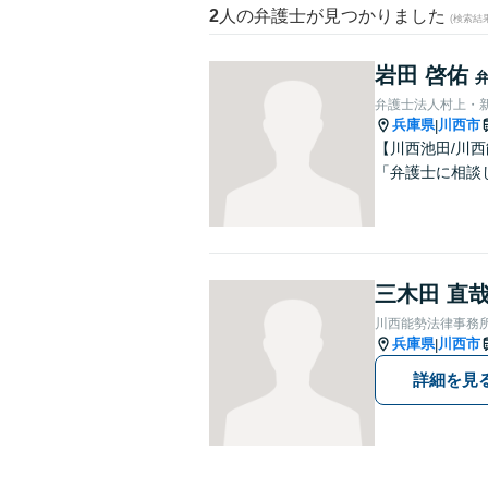
2
人の弁護士が見つかりました
(検索結
岩田 啓佑
弁護士法人村上・
兵庫県
川西市
|
【川西池田/川
「弁護士に相談
三木田 直
川西能勢法律事務
兵庫県
川西市
|
詳細を見