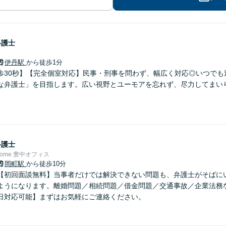
弁護士
伊丹駅
から徒歩1分
歩30秒】【完全個室対応】民事・刑事を問わず、幅広く対応◎いつでも
な弁護士」を目指します。広い視野とユーモアを忘れず、尽力してまい
弁護士
Home 豊中オフィス
岡町駅
から徒歩10分
【初回面談無料】当事者だけでは解決できない問題も、弁護士がそばに
ようになります。離婚問題／相続問題／借金問題／交通事故／企業法務
日対応可能】まずはお気軽にご連絡ください。