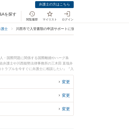
弁護士の方はこちら
&Aを探す
閲覧履歴
マイリスト
ログイン
弁護士
川西市で入管書類の申請サポートに強い弁護士
国人・国際問題に関係する国際離婚やハーグ条
佑弁護士や川西能勢法律事務所の三木田 直哉弁
のトラブルを今すぐに弁護士に相談したい』『入
相談できる川西市内の弁護士に相談予約したい』
変更
変更
変更